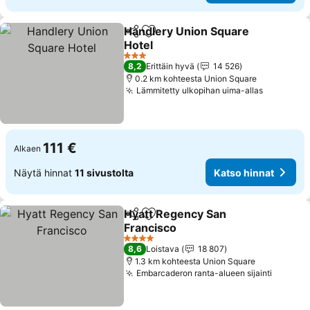
Handlery Union Square
Jaa
Lisää suosikkeihin
Hotel
3 Tähtiluokitus
8,2
Erittäin hyvä
14 526
0.2 km kohteesta Union Square
Lämmitetty ulkopihan uima-allas
111 €
Alkaen
Näytä hinnat
11 sivustolta
Katso hinnat
Hyatt Regency San
Jaa
Lisää suosikkeihin
Francisco
4 Tähtiluokitus
8,6
Loistava
18 807
1.3 km kohteesta Union Square
Embarcaderon ranta-alueen sijainti