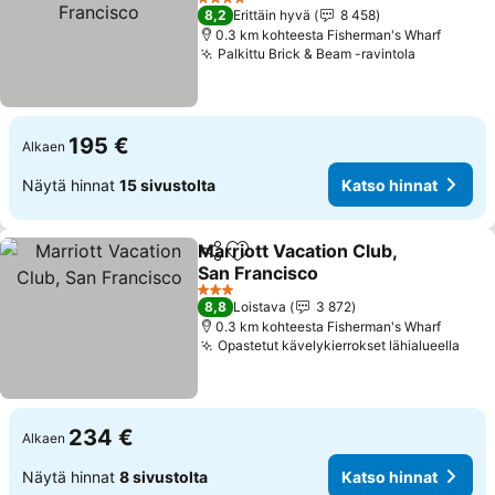
4 Tähtiluokitus
8,2
Erittäin hyvä
8 458
0.3 km kohteesta Fisherman's Wharf
Palkittu Brick & Beam -ravintola
195 €
Alkaen
Näytä hinnat
15 sivustolta
Katso hinnat
Marriott Vacation Club,
Jaa
Lisää suosikkeihin
San Francisco
3 Tähtiluokitus
8,8
Loistava
3 872
0.3 km kohteesta Fisherman's Wharf
Opastetut kävelykierrokset lähialueella
234 €
Alkaen
Näytä hinnat
8 sivustolta
Katso hinnat