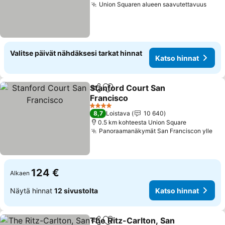
Union Squaren alueen saavutettavuus
Valitse päivät nähdäksesi tarkat hinnat
Katso hinnat
Stanford Court San
Jaa
Lisää suosikkeihin
Francisco
4 Tähtiluokitus
8,7
Loistava
10 640
0.5 km kohteesta Union Square
Panoraamanäkymät San Franciscon ylle
124 €
Alkaen
Näytä hinnat
12 sivustolta
Katso hinnat
The Ritz-Carlton, San