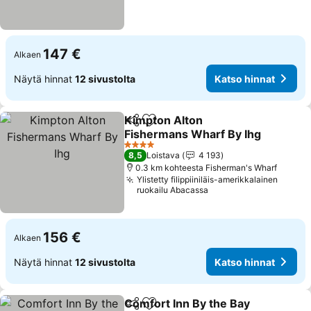
147 €
Alkaen
Näytä hinnat
12 sivustolta
Katso hinnat
Kimpton Alton
Jaa
Lisää suosikkeihin
Fishermans Wharf By Ihg
4 Tähtiluokitus
8,5
Loistava
4 193
0.3 km kohteesta Fisherman's Wharf
Ylistetty filippiiniläis-amerikkalainen
ruokailu Abacassa
156 €
Alkaen
Näytä hinnat
12 sivustolta
Katso hinnat
Comfort Inn By the Bay
Jaa
Lisää suosikkeihin