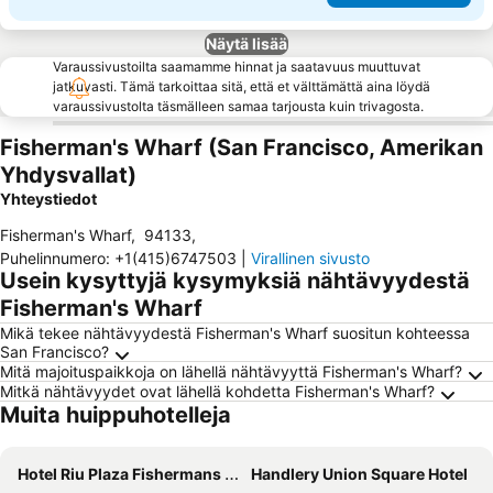
Näytä lisää
Varaussivustoilta saamamme hinnat ja saatavuus muuttuvat
jatkuvasti. Tämä tarkoittaa sitä, että et välttämättä aina löydä
varaussivustolta täsmälleen samaa tarjousta kuin trivagosta.
Fisherman's Wharf (San Francisco, Amerikan
Yhdysvallat)
Yhteystiedot
Fisherman's Wharf
,
94133
,
Puhelinnumero
:
+1(415)6747503
|
Virallinen sivusto
Usein kysyttyjä kysymyksiä nähtävyydestä
Fisherman's Wharf
Mikä tekee nähtävyydestä Fisherman's Wharf suositun kohteessa
San Francisco?
Mitä majoituspaikkoja on lähellä nähtävyyttä Fisherman's Wharf?
Mitkä nähtävyydet ovat lähellä kohdetta Fisherman's Wharf?
Muita huippuhotelleja
Hotel Riu Plaza Fishermans Wharf
Handlery Union Square Hotel