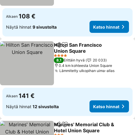
108 €
Alkaen
Näytä hinnat
9 sivustolta
Katso hinnat
Hilton San Francisco
Jaa
Lisää suosikkeihin
Union Square
4 Tähtiluokitus
8,1
Erittäin hyvä
20 033
0.4 km kohteesta Union Square
Lämmitetty ulkopihan uima-allas
141 €
Alkaen
Näytä hinnat
12 sivustolta
Katso hinnat
Marines' Memorial Club &
Jaa
Lisää suosikkeihin
Hotel Union Square