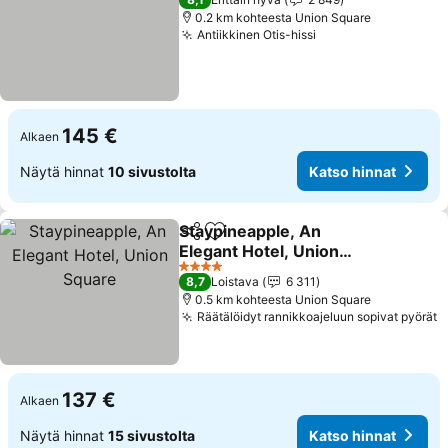
0.2 km kohteesta Union Square
Antiikkinen Otis-hissi
145 €
Alkaen
Näytä hinnat
10 sivustolta
Katso hinnat
Staypineapple, An
Jaa
Lisää suosikkeihin
Elegant Hotel, Union
Square
4 Tähtiluokitus
8,7
Loistava
6 311
0.5 km kohteesta Union Square
Räätälöidyt rannikkoajeluun sopivat pyörät
137 €
Alkaen
Näytä hinnat
15 sivustolta
Katso hinnat