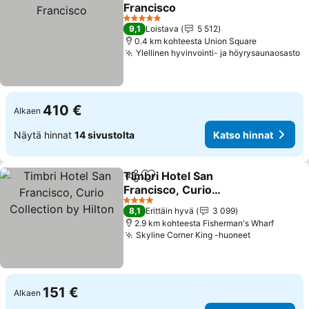
Jaa
Lisää suosikkeihin
Francisco
5 Tähtiluokitus
9,1
Loistava
5 512
0.4 km kohteesta Union Square
Ylellinen hyvinvointi- ja höyrysaunaosasto
410 €
Alkaen
Näytä hinnat
14 sivustolta
Katso hinnat
Timbri Hotel San
Jaa
Lisää suosikkeihin
Francisco, Curio
Collection by Hilton
4 Tähtiluokitus
8,1
Erittäin hyvä
3 099
2.9 km kohteesta Fisherman's Wharf
Skyline Corner King -huoneet
151 €
Alkaen