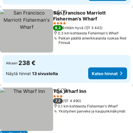
San Francisco Marriott
Jaa
Lisää suosikkeihin
Fisherman's Wharf
4 Tähtiluokitus
8,2
Erittäin hyvä
5 442
0.3 km kohteesta Fisherman's Wharf
Paikan päällä amerikkalaista ruokaa Red
Finissä
238 €
Alkaen
Näytä hinnat
13 sivustolta
Katso hinnat
The Wharf Inn
Jaa
Lisää suosikkeihin
3 Tähtiluokitus
7,2
4 490
0.1 km kohteesta Fisherman's Wharf
Yksityinen parveke ja kaupunkinäkymät