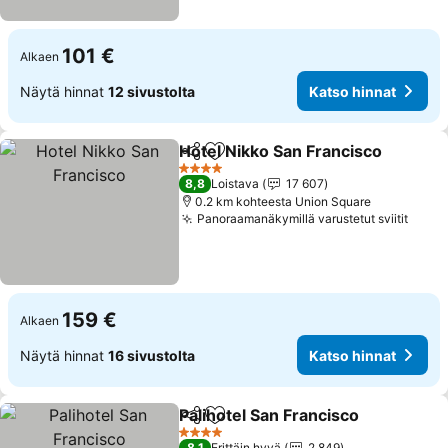
101 €
Alkaen
Näytä hinnat
12 sivustolta
Katso hinnat
Hotel Nikko San Francisco
Jaa
Lisää suosikkeihin
4 Tähtiluokitus
8,8
Loistava
17 607
0.2 km kohteesta Union Square
Panoraamanäkymillä varustetut sviitit
159 €
Alkaen
Näytä hinnat
16 sivustolta
Katso hinnat
Palihotel San Francisco
Jaa
Lisää suosikkeihin
4 Tähtiluokitus
8,1
Erittäin hyvä
2 849