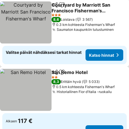
Courtyard by Marriott San
Jaa
Lisää suosikkeihin
Francisco Fisherman's
Wharf
3 Tähtiluokitus
8,6
Loistava
3 567
0.3 km kohteesta Fisherman's Wharf
Saumaton kaupunkiin tutustuminen
Valitse päivät nähdäksesi tarkat hinnat
Katso hinnat
San Remo Hotel
Jaa
Lisää suosikkeihin
2 Tähtiluokitus
8,3
Erittäin hyvä
5 033
0.5 km kohteesta Fisherman's Wharf
Historiallinen Fior d'Italia -ruokailu
117 €
Alkaen