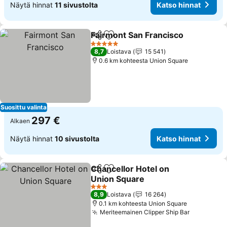
Näytä hinnat
11 sivustolta
Katso hinnat
Fairmont San Francisco
Jaa
Lisää suosikkeihin
5 Tähtiluokitus
8,7
Loistava
15 541
0.6 km kohteesta Union Square
Suosittu valinta
297 €
Alkaen
Näytä hinnat
10 sivustolta
Katso hinnat
Chancellor Hotel on
Jaa
Lisää suosikkeihin
Union Square
3 Tähtiluokitus
8,9
Loistava
16 264
0.1 km kohteesta Union Square
Meriteemainen Clipper Ship Bar