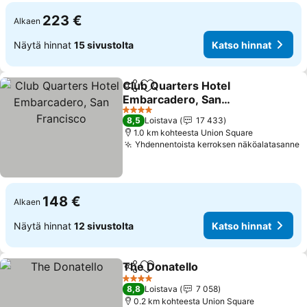
223 €
Alkaen
Näytä hinnat
15 sivustolta
Katso hinnat
Club Quarters Hotel
Jaa
Lisää suosikkeihin
Embarcadero, San
Francisco
4 Tähtiluokitus
8,5
Loistava
17 433
1.0 km kohteesta Union Square
Yhdennentoista kerroksen näköalatasanne
148 €
Alkaen
Näytä hinnat
12 sivustolta
Katso hinnat
The Donatello
Jaa
Lisää suosikkeihin
4 Tähtiluokitus
8,8
Loistava
7 058
0.2 km kohteesta Union Square