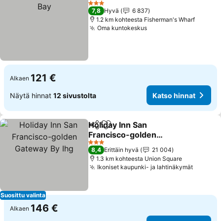
3 Tähtiluokitus
7,8
Hyvä
6 837
1.2 km kohteesta Fisherman's Wharf
Oma kuntokeskus
121 €
Alkaen
Näytä hinnat
12 sivustolta
Katso hinnat
Holiday Inn San
Jaa
Lisää suosikkeihin
Francisco-golden
Gateway By Ihg
3 Tähtiluokitus
8,4
Erittäin hyvä
21 004
1.3 km kohteesta Union Square
Ikoniset kaupunki- ja lahtinäkymät
Suosittu valinta
146 €
Alkaen