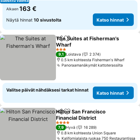
Suosittu valinta
163 €
Alkaen
Näytä hinnat
10 sivustolta
Katso hinnat
The Suites at Fisherman's
Jaa
Lisää suosikkeihin
Wharf
3 Tähtiluokitus
9,1
Loistava
2 374
0.5 km kohteesta Fisherman's Wharf
Panoraamanäkymät kattoterassilta
Valitse päivät nähdäksesi tarkat hinnat
Katso hinnat
Hilton San Francisco
Jaa
Lisää suosikkeihin
Financial District
4 Tähtiluokitus
7,9
Hyvä
16 289
0.8 km kohteesta Union Square
Kalifornialaista ruokaa 750 Restaurantissa