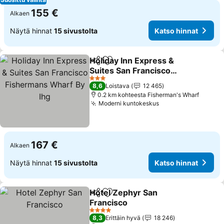
155 €
Alkaen
Näytä hinnat
15 sivustolta
Katso hinnat
Holiday Inn Express &
Jaa
Lisää suosikkeihin
Suites San Francisco
Fishermans Wharf By Ihg
3 Tähtiluokitus
8,6
Loistava
12 465
0.2 km kohteesta Fisherman's Wharf
Moderni kuntokeskus
167 €
Alkaen
Näytä hinnat
15 sivustolta
Katso hinnat
Hotel Zephyr San
Jaa
Lisää suosikkeihin
Francisco
4 Tähtiluokitus
8,3
Erittäin hyvä
18 246