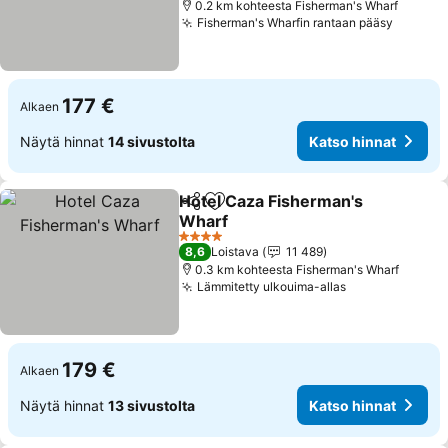
0.2 km kohteesta Fisherman's Wharf
Fisherman's Wharfin rantaan pääsy
177 €
Alkaen
Näytä hinnat
14 sivustolta
Katso hinnat
Hotel Caza Fisherman's
Jaa
Lisää suosikkeihin
Wharf
4 Tähtiluokitus
8,6
Loistava
11 489
0.3 km kohteesta Fisherman's Wharf
Lämmitetty ulkouima-allas
179 €
Alkaen
Näytä hinnat
13 sivustolta
Katso hinnat