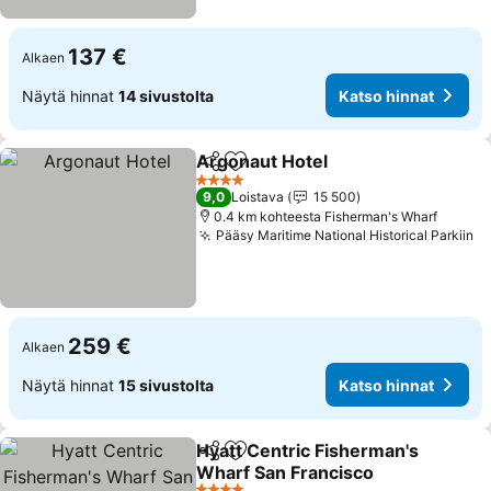
137 €
Alkaen
Näytä hinnat
14 sivustolta
Katso hinnat
Argonaut Hotel
Jaa
Lisää suosikkeihin
4 Tähtiluokitus
9,0
Loistava
15 500
0.4 km kohteesta Fisherman's Wharf
Pääsy Maritime National Historical Parkiin
259 €
Alkaen
Näytä hinnat
15 sivustolta
Katso hinnat
Hyatt Centric Fisherman's
Jaa
Lisää suosikkeihin
Wharf San Francisco