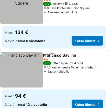
3 Tähtiluokitus
9,0
Loistava
6 433
0.3 km kohteesta Union Square
Alakerran urheiluklubi
134 €
Alkaen
Näytä hinnat
8 sivustolta
Katso hinnat
Francisco Bay Inn
Jaa
Lisää suosikkeihin
2 Tähtiluokitus
8,0
Erittäin hyvä
4 585
1.3 km kohteesta Fisherman's Wharf
Jaetut keittiötilat
94 €
Alkaen
Näytä hinnat
12 sivustolta
Katso hinnat