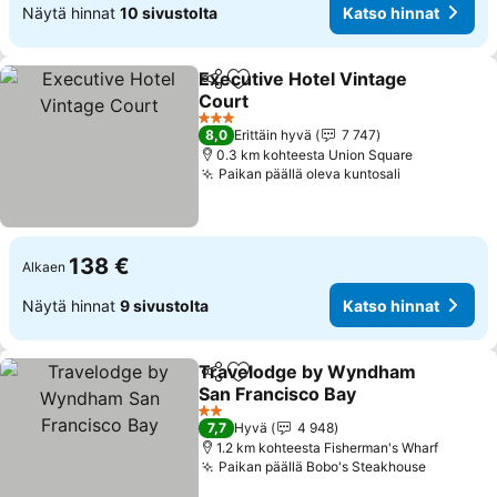
Näytä hinnat
10 sivustolta
Katso hinnat
Executive Hotel Vintage
Jaa
Lisää suosikkeihin
Court
3 Tähtiluokitus
8,0
Erittäin hyvä
7 747
0.3 km kohteesta Union Square
Paikan päällä oleva kuntosali
138 €
Alkaen
Näytä hinnat
9 sivustolta
Katso hinnat
Travelodge by Wyndham
Jaa
Lisää suosikkeihin
San Francisco Bay
2 Tähtiluokitus
7,7
Hyvä
4 948
1.2 km kohteesta Fisherman's Wharf
Paikan päällä Bobo's Steakhouse