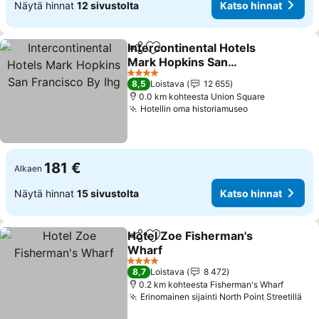
Näytä hinnat
12 sivustolta
Katso hinnat
Intercontinental Hotels
Jaa
Lisää suosikkeihin
Mark Hopkins San
Francisco By Ihg
4 Tähtiluokitus
8,5
Loistava
12 655
0.0 km kohteesta Union Square
Hotellin oma historiamuseo
181 €
Alkaen
Näytä hinnat
15 sivustolta
Katso hinnat
Hotel Zoe Fisherman's
Jaa
Lisää suosikkeihin
Wharf
4 Tähtiluokitus
8,7
Loistava
8 472
0.2 km kohteesta Fisherman's Wharf
Erinomainen sijainti North Point Streetillä