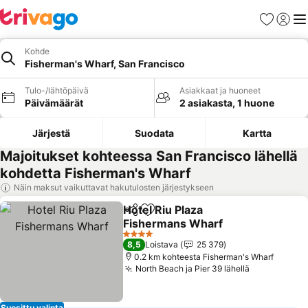
Suosikit
Kirjaud
Val
Kohde
Fisherman's Wharf, San Francisco
Tulo-/lähtöpäivä
Asiakkaat ja huoneet
Päivämäärät
2 asiakasta, 1 huone
Järjestä
Suodata
Kartta
Majoitukset kohteessa San Francisco lähellä
kohdetta Fisherman's Wharf
Näin maksut vaikuttavat hakutulosten järjestykseen
Hotel Riu Plaza
Jaa
Lisää suosikkeihin
Fishermans Wharf
4 Tähtiluokitus
8,5
Loistava
25 379
0.2 km kohteesta Fisherman's Wharf
North Beach ja Pier 39 lähellä
Suosittu valinta