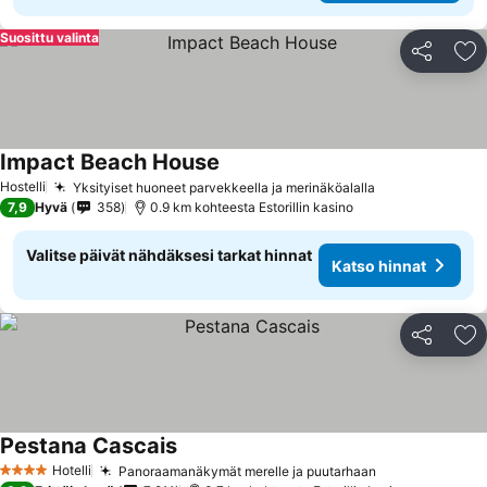
Suosittu valinta
Jaa
Li
Impact Beach House
Hostelli
Yksityiset huoneet parvekkeella ja merinäköalalla
7,9
Hyvä
358
0.9 km kohteesta Estorillin kasino
Valitse päivät nähdäksesi tarkat hinnat
Katso hinnat
Jaa
Li
Pestana Cascais
Hotelli
Panoraamanäkymät merelle ja puutarhaan
4 Tähtiluokitus