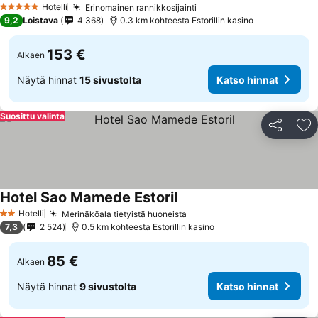
Hotelli
Erinomainen rannikkosijainti
5 Tähtiluokitus
9,2
Loistava
4 368
0.3 km kohteesta Estorillin kasino
153 €
Alkaen
Näytä hinnat
15 sivustolta
Katso hinnat
Suosittu valinta
Jaa
Li
Hotel Sao Mamede Estoril
Hotelli
Merinäköala tietyistä huoneista
2 Tähtiluokitus
7,3
2 524
0.5 km kohteesta Estorillin kasino
85 €
Alkaen
Näytä hinnat
9 sivustolta
Katso hinnat