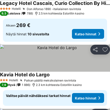
Legacy Hotel Cascais, Curio Collection By Hilton
Hotelli
Don Alfonso 1890 -italialainen ravintola
4 Tähtiluokitus
9,5
Loistava
788
2.5 km kohteesta Estorillin kasino
269 €
Alkaen
Näytä hinnat
10 sivustolta
Katso hinnat
Jaa
Li
Kavia Hotel do Largo
Hotelli
Paikan päällä meksikolainen ravintola
3 Tähtiluokitus
7,9
Hyvä
1 886
2.3 km kohteesta Estorillin kasino
Valitse päivät nähdäksesi tarkat hinnat
Katso hinnat