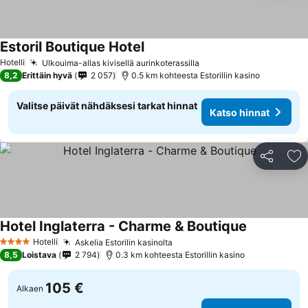
Estoril Boutique Hotel
Hotelli
Ulkouima-allas kivisellä aurinkoterassilla
8,2
Erittäin hyvä
2 057
0.5 km kohteesta Estorillin kasino
Valitse päivät nähdäksesi tarkat hinnat
Katso hinnat
Jaa
Li
Hotel Inglaterra - Charme & Boutique
Hotelli
Askelia Estorilin kasinolta
4 Tähtiluokitus
8,5
Loistava
2 794
0.3 km kohteesta Estorillin kasino
105 €
Alkaen