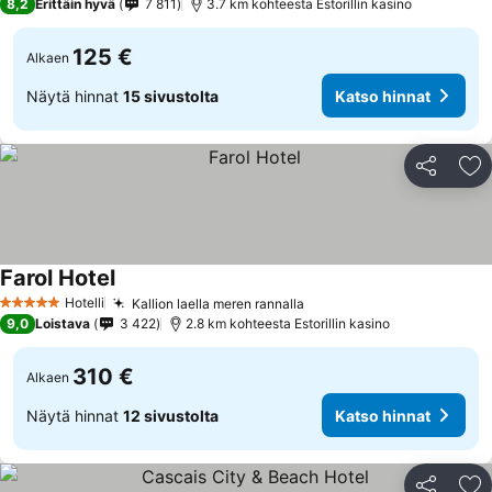
8,2
Erittäin hyvä
7 811
3.7 km kohteesta Estorillin kasino
125 €
Alkaen
Näytä hinnat
15 sivustolta
Katso hinnat
Jaa
Li
Farol Hotel
Hotelli
Kallion laella meren rannalla
5 Tähtiluokitus
9,0
Loistava
3 422
2.8 km kohteesta Estorillin kasino
310 €
Alkaen
Näytä hinnat
12 sivustolta
Katso hinnat