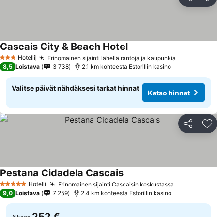
Jaa
Li
Cascais City & Beach Hotel
Hotelli
Erinomainen sijainti lähellä rantoja ja kaupunkia
3 Tähtiluokitus
8,5
Loistava
3 738
2.1 km kohteesta Estorillin kasino
Valitse päivät nähdäksesi tarkat hinnat
Katso hinnat
Jaa
Li
Pestana Cidadela Cascais
Hotelli
Erinomainen sijainti Cascaisin keskustassa
5 Tähtiluokitus
9,0
Loistava
7 259
2.4 km kohteesta Estorillin kasino
252 €
Alkaen