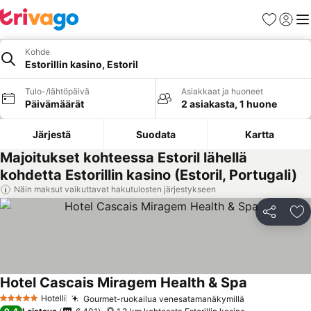
Suosikit
Kirjaud
Val
Kohde
Estorillin kasino, Estoril
Tulo-/lähtöpäivä
Asiakkaat ja huoneet
Päivämäärät
2 asiakasta, 1 huone
Järjestä
Suodata
Kartta
Majoitukset kohteessa Estoril lähellä
kohdetta Estorillin kasino (Estoril, Portugali)
Näin maksut vaikuttavat hakutulosten järjestykseen
Jaa
Li
Hotel Cascais Miragem Health & Spa
Hotelli
Gourmet-ruokailua venesatamanäkymillä
5 Tähtiluokitus