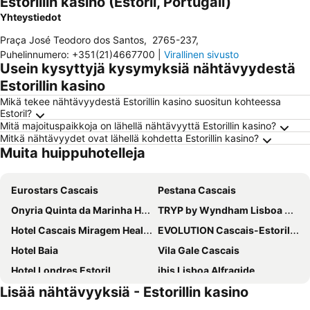
Estorillin kasino (Estoril, Portugali)
Yhteystiedot
Praça José Teodoro dos Santos
,
2765-237
,
Puhelinnumero
:
+351(21)4667700
|
Virallinen sivusto
Usein kysyttyjä kysymyksiä nähtävyydestä
Estorillin kasino
Mikä tekee nähtävyydestä Estorillin kasino suositun kohteessa
Estoril?
Mitä majoituspaikkoja on lähellä nähtävyyttä Estorillin kasino?
Mitkä nähtävyydet ovat lähellä kohdetta Estorillin kasino?
Muita huippuhotelleja
Eurostars Cascais
Pestana Cascais
Onyria Quinta da Marinha Hotel
TRYP by Wyndham Lisboa Caparica Mar
Hotel Cascais Miragem Health & Spa
EVOLUTION Cascais-Estoril Hotel
Hotel Baia
Vila Gale Cascais
Hotel Londres Estoril
ibis Lisboa Alfragide
Lisää nähtävyyksiä - Estorillin kasino
Hotel Inglaterra - Charme & Boutique
Hotel Alvorada