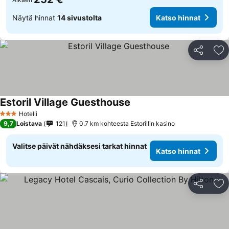
Näytä hinnat
14 sivustolta
Katso hinnat
Jaa
Li
Estoril Village Guesthouse
Hotelli
3 Tähtiluokitus
9,7
Loistava
121
0.7 km kohteesta Estorillin kasino
Valitse päivät nähdäksesi tarkat hinnat
Katso hinnat
Jaa
Li