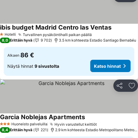
ibis budget Madrid Centro las Ventas
Hotelli
Turvallinen pysäköintihalli paikan päällä
1 Tähtiluokitus
8,0
Erittäin hyvä
9 702
3.5 km kohteesta Estadio Santiago Bernabéu
86 €
Alkaen
Näytä hinnat
9 sivustolta
Katso hinnat
Jaa
Li
Garcia Noblejas Apartments
Huoneisto palveluilla
Hyvin varustellut keittiöt
3 Tähtiluokitus
8,4
Erittäin hyvä
221
2.9 km kohteesta Estadio Metropolitano Metro Station