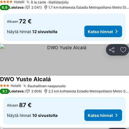
Hotelli
À la carte -illallistarjoilu
4 Tähtiluokitus
8,6
Loistava
2 041
1.7 km kohteesta Estadio Metropolitano Metro Station
72 €
Alkaen
Näytä hinnat
12 sivustolta
Katso hinnat
Jaa
Li
DWO Yuste Alcalá
Hotelli
Rauhallinen naapurusto
3 Tähtiluokitus
9,1
Loistava
2 606
2.2 km kohteesta Estadio Metropolitano Metro Station
87 €
Alkaen
Näytä hinnat
10 sivustolta
Katso hinnat