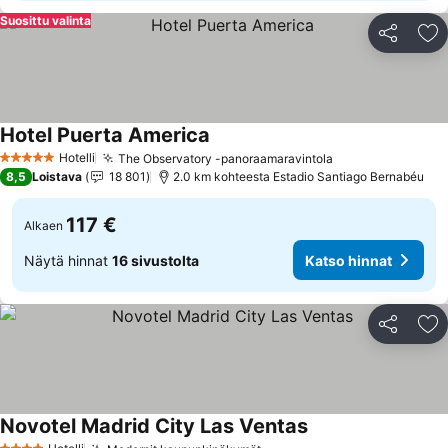
Suosittu valinta
Jaa
Li
Hotel Puerta America
Hotelli
The Observatory -panoraamaravintola
5 Tähtiluokitus
8,5
Loistava
18 801
2.0 km kohteesta Estadio Santiago Bernabéu
117 €
Alkaen
Näytä hinnat
16 sivustolta
Katso hinnat
Jaa
Li
Novotel Madrid City Las Ventas