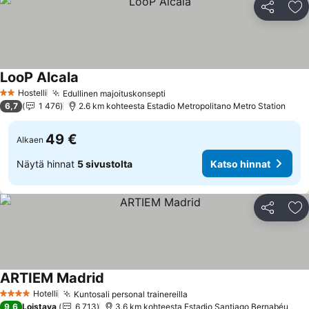
Jaa
Li
LooP Alcala
Hostelli
Edullinen majoituskonsepti
2 Tähtiluokitus
6,7
1 476
2.6 km kohteesta Estadio Metropolitano Metro Station
49 €
Alkaen
Näytä hinnat
5 sivustolta
Katso hinnat
Jaa
Li
ARTIEM Madrid
Hotelli
Kuntosali personal trainereilla
4 Tähtiluokitus
9,6
Loistava
6 713
3.6 km kohteesta Estadio Santiago Bernabéu