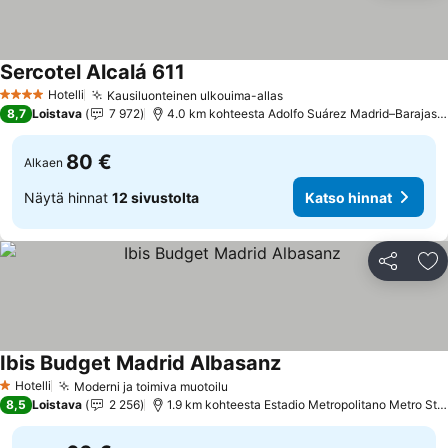
Sercotel Alcalá 611
Hotelli
Kausiluonteinen ulkouima-allas
4 Tähtiluokitus
8,7
Loistava
7 972
4.0 km kohteesta Adolfo Suárez Madrid–Barajas Airport
80 €
Alkaen
Näytä hinnat
12 sivustolta
Katso hinnat
Jaa
Li
Ibis Budget Madrid Albasanz
Hotelli
Moderni ja toimiva muotoilu
1 Tähtiluokitus
8,5
Loistava
2 256
1.9 km kohteesta Estadio Metropolitano Metro Station