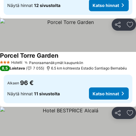
Näytä hinnat
12 sivustolta
Katso hinnat
Jaa
Li
Porcel Torre Garden
Hotelli
Panoraamanäkymät kaupunkiin
3 Tähtiluokitus
8,5
Loistava
7 055
6.5 km kohteesta Estadio Santiago Bernabéu
96 €
Alkaen
Näytä hinnat
11 sivustolta
Katso hinnat
Jaa
Li