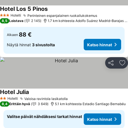
Hotel Los 5 Pinos
Hotelli
Perinteinen espanjalainen ruokailukokemus
3 Tähtiluokitus
8,5
Loistava
2 145
1.7 km kohteesta Adolfo Suárez Madrid–Barajas Airport
88 €
Alkaen
Näytä hinnat
3 sivustolta
Katso hinnat
Jaa
Li
Hotel Julia
Hotelli
Valoisa ravintola lasikatolla
2 Tähtiluokitus
8,4
Erittäin hyvä
3 649
5.1 km kohteesta Estadio Santiago Bernabéu
Valitse päivät nähdäksesi tarkat hinnat
Katso hinnat