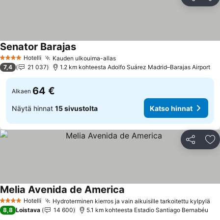
Jaa
Li
Senator Barajas
Hotelli
Kauden ulkouima-allas
4 Tähtiluokitus
7,4
21 037
1.2 km kohteesta Adolfo Suárez Madrid–Barajas Airport
64 €
Alkaen
Näytä hinnat
15 sivustolta
Katso hinnat
Jaa
Li
Melia Avenida de America
Hotelli
Hydroterminen kierros ja vain aikuisille tarkoitettu kylpylä
4 Tähtiluokitus
8,8
Loistava
14 600
5.1 km kohteesta Estadio Santiago Bernabéu