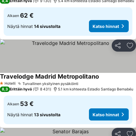
8,4
Erittäin hyvä
9 130
5.4 km kohteesta Estadio Santiago Bernabéu
62 €
Alkaen
Näytä hinnat
14 sivustolta
Katso hinnat
Jaa
Li
Travelodge Madrid Metropolitano
Hotelli
Turvallinen yksityinen pysäköinti
1 Tähtiluokitus
8,3
Erittäin hyvä
8 431
5.1 km kohteesta Estadio Santiago Bernabéu
53 €
Alkaen
Näytä hinnat
13 sivustolta
Katso hinnat