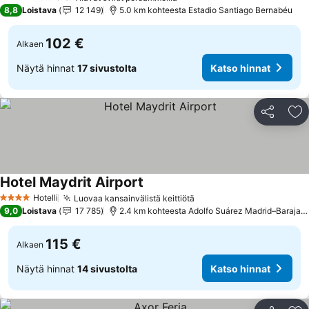
4 Tähtiluokitus
8,8
Loistava
12 149
5.0 km kohteesta Estadio Santiago Bernabéu
102 €
Alkaen
Näytä hinnat
17 sivustolta
Katso hinnat
Jaa
Li
Hotel Maydrit Airport
Hotelli
Luovaa kansainvälistä keittiötä
4 Tähtiluokitus
9,0
Loistava
17 785
2.4 km kohteesta Adolfo Suárez Madrid–Barajas Airport
115 €
Alkaen
Näytä hinnat
14 sivustolta
Katso hinnat