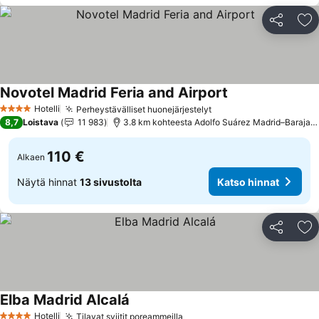
Jaa
Li
Novotel Madrid Feria and Airport
Hotelli
Perheystävälliset huonejärjestelyt
4 Tähtiluokitus
8,7
Loistava
11 983
3.8 km kohteesta Adolfo Suárez Madrid–Barajas Airport
110 €
Alkaen
Näytä hinnat
13 sivustolta
Katso hinnat
Jaa
Li
Elba Madrid Alcalá
Hotelli
Tilavat sviitit poreammeilla