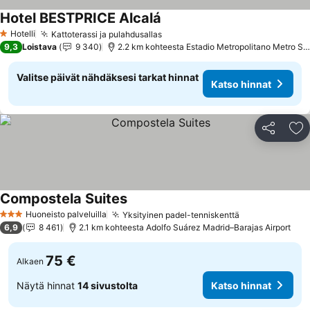
Hotel BESTPRICE Alcalá
Hotelli
Kattoterassi ja pulahdusallas
1 Tähtiluokitus
9,3
Loistava
9 340
2.2 km kohteesta Estadio Metropolitano Metro Station
Valitse päivät nähdäksesi tarkat hinnat
Katso hinnat
Jaa
Li
Compostela Suites
Huoneisto palveluilla
Yksityinen padel-tenniskenttä
3 Tähtiluokitus
6,9
8 461
2.1 km kohteesta Adolfo Suárez Madrid–Barajas Airport
75 €
Alkaen
Näytä hinnat
14 sivustolta
Katso hinnat