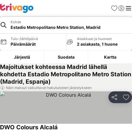
Suosikit
Kirjaud
Val
Kohde
Estadio Metropolitano Metro Station, Madrid
Tulo-/lähtöpäivä
Asiakkaat ja huoneet
Päivämäärät
2 asiakasta, 1 huone
Järjestä
Suodata
Kartta
Majoitukset kohteessa Madrid lähellä
kohdetta Estadio Metropolitano Metro Station
(Madrid, Espanja)
Näin maksut vaikuttavat hakutulosten järjestykseen
Jaa
Li
DWO Colours Alcalá