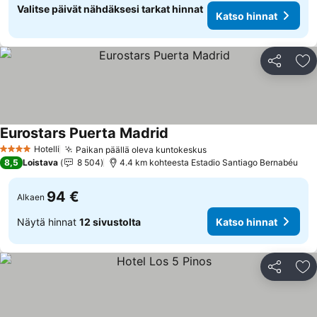
Valitse päivät nähdäksesi tarkat hinnat
Katso hinnat
Jaa
Li
Eurostars Puerta Madrid
Hotelli
Paikan päällä oleva kuntokeskus
4 Tähtiluokitus
8,5
Loistava
8 504
4.4 km kohteesta Estadio Santiago Bernabéu
94 €
Alkaen
Näytä hinnat
12 sivustolta
Katso hinnat
Jaa
Li