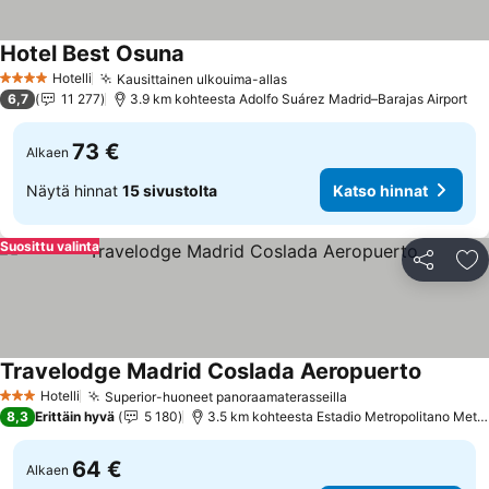
Hotel Best Osuna
Hotelli
Kausittainen ulkouima-allas
4 Tähtiluokitus
6,7
11 277
3.9 km kohteesta Adolfo Suárez Madrid–Barajas Airport
73 €
Alkaen
Näytä hinnat
15 sivustolta
Katso hinnat
Suosittu valinta
Jaa
Li
Travelodge Madrid Coslada Aeropuerto
Hotelli
Superior-huoneet panoraamaterasseilla
3 Tähtiluokitus
8,3
Erittäin hyvä
5 180
3.5 km kohteesta Estadio Metropolitano Metro Station
64 €
Alkaen