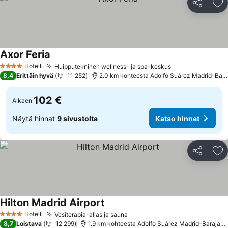
Jaa
Li
Axor Feria
Hotelli
Huipputekninen wellness- ja spa-keskus
4 Tähtiluokitus
8,4
Erittäin hyvä
11 252
2.0 km kohteesta Adolfo Suárez Madrid–Barajas Airport
102 €
Alkaen
Näytä hinnat
9 sivustolta
Katso hinnat
Jaa
Li
Hilton Madrid Airport
Hotelli
Vesiterapia-allas ja sauna
4 Tähtiluokitus
8,7
Loistava
12 299
1.9 km kohteesta Adolfo Suárez Madrid–Barajas Airport