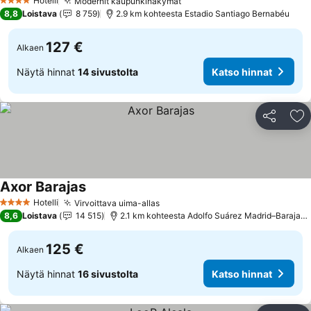
Hotelli
Modernit kaupunkinäkymät
4 Tähtiluokitus
8,8
Loistava
8 759
2.9 km kohteesta Estadio Santiago Bernabéu
127 €
Alkaen
Näytä hinnat
14 sivustolta
Katso hinnat
Jaa
Li
Axor Barajas
Hotelli
Virvoittava uima-allas
4 Tähtiluokitus
8,6
Loistava
14 515
2.1 km kohteesta Adolfo Suárez Madrid–Barajas Airport
125 €
Alkaen
Näytä hinnat
16 sivustolta
Katso hinnat