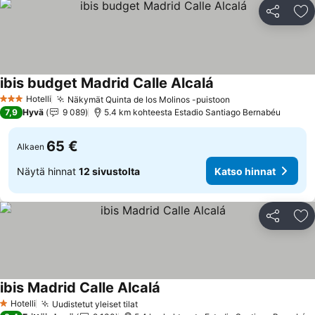
Jaa
Li
ibis budget Madrid Calle Alcalá
Hotelli
Näkymät Quinta de los Molinos -puistoon
3 Tähtiluokitus
7,9
Hyvä
9 089
5.4 km kohteesta Estadio Santiago Bernabéu
65 €
Alkaen
Näytä hinnat
12 sivustolta
Katso hinnat
Jaa
Li
ibis Madrid Calle Alcalá
Hotelli
Uudistetut yleiset tilat
1 Tähtiluokitus