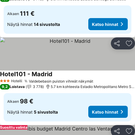
111 €
Alkaen
Näytä hinnat
14 sivustolta
Katso hinnat
Jaa
Li
Hotel101 - Madrid
Hotelli
Valdebebasin puiston vihreät näkymät
3 Tähtiluokitus
9,2
Loistava
3 778
5.7 km kohteesta Estadio Metropolitano Metro Station
98 €
Alkaen
Näytä hinnat
5 sivustolta
Katso hinnat
Suosittu valinta
Jaa
Li