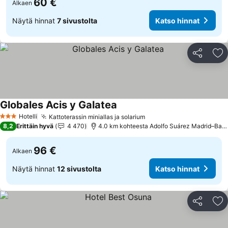
60 €
Alkaen
Näytä hinnat
7 sivustolta
Katso hinnat
Jaa
Li
Globales Acis y Galatea
Hotelli
Kattoterassin miniallas ja solarium
3 Tähtiluokitus
8,2
Erittäin hyvä
4 470
4.0 km kohteesta Adolfo Suárez Madrid–Barajas Airport
96 €
Alkaen
Näytä hinnat
12 sivustolta
Katso hinnat
Jaa
Li