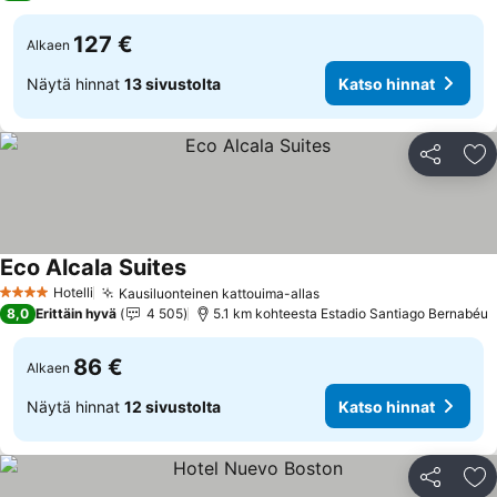
127 €
Alkaen
Näytä hinnat
13 sivustolta
Katso hinnat
Jaa
Li
Eco Alcala Suites
Hotelli
Kausiluonteinen kattouima-allas
4 Tähtiluokitus
8,0
Erittäin hyvä
4 505
5.1 km kohteesta Estadio Santiago Bernabéu
86 €
Alkaen
Näytä hinnat
12 sivustolta
Katso hinnat
Jaa
Li