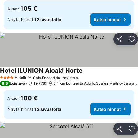
105 €
Alkaen
Näytä hinnat
13 sivustolta
Katso hinnat
Jaa
Li
Hotel ILUNION Alcalá Norte
Hotelli
Cala Encendida -ravintola
4 Tähtiluokitus
8,8
Loistava
19 778
5.4 km kohteesta Adolfo Suárez Madrid–Barajas Airport
100 €
Alkaen
Näytä hinnat
12 sivustolta
Katso hinnat
Jaa
Li