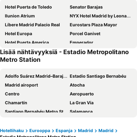
Hotel Puerta de Toledo
Senator Barajas
Ilunion Atrium
NYX Hotel Madrid by Leonardo Hotels
Líbere Madrid Palacio Real
Eurostars Plaza Mayor
Hotel Europa
Porcel Ganivet
Hotel Puerta America
Emperador
Lisää nähtävyyksiä - Estadio Metropolitano
Hotel Indigo Madrid - Gran Via By Ihg
Hotel Riu Plaza Espana
Metro Station
Hotel Mediodia
Ilunion Pio XII
Leonardo Hotel Madrid City Center
Novotel Madrid City Las Ventas
Adolfo Suárez Madrid–Barajas Airport
Estadio Santiago Bernabéu
Inhala Hotel Garden
Hotel Moderno
Madrid airoport
Atocha
Ibis Styles Madrid City Las Ventas
Erase un Hotel
Centro
Aeropuerto
Ilunion Suites Madrid
Hotel Preciados
Chamartín
La Gran Vía
Victoria 4
Eurostars Madrid Tower
Santiago Bernabéu Metro Station
Salamanca
Hostal Victoria II
NH Madrid Ribera del Manzanares
Malasaña
Puerta del Sol
Casual del Teatro Madrid
Ibis Madrid Aeropuerto Barajas
Plaza Mayor
Estación de Atocha
Hotellihaku
Eurooppa
Espanja
Madrid
Madrid
Casa de Huespedes Dolce Vita
Melia Avenida de America
Estadio Metropolitano Metro Station