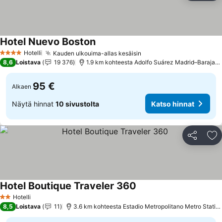
Hotel Nuevo Boston
Hotelli
Kauden ulkouima-allas kesäisin
4 Tähtiluokitus
8,6
Loistava
19 376
1.9 km kohteesta Adolfo Suárez Madrid–Barajas Airport
95 €
Alkaen
Näytä hinnat
10 sivustolta
Katso hinnat
Jaa
Li
Hotel Boutique Traveler 360
Hotelli
2 Tähtiluokitus
8,5
Loistava
11
3.6 km kohteesta Estadio Metropolitano Metro Station