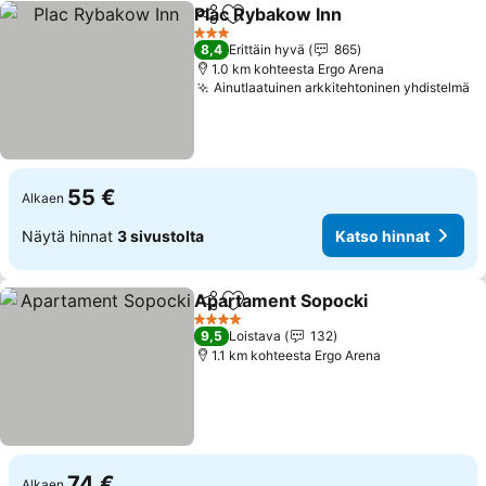
Plac Rybakow Inn
Jaa
Lisää suosikkeihin
Katso hi
3 Tähtiluokitus
8,4
Erittäin hyvä
865
1.0 km kohteesta Ergo Arena
Ainutlaatuinen arkkitehtoninen yhdistelmä
Ka
55 €
Alkaen
Näytä hinnat
3 sivustolta
Katso hinnat
Apartament Sopocki
Jaa
Lisää suosikkeihin
Katso
4 Tähtiluokitus
9,5
Loistava
132
1.1 km kohteesta Ergo Arena
74 €
Alkaen