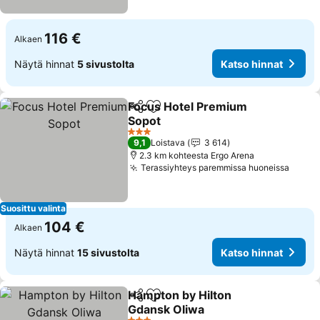
116 €
Alkaen
Näytä hinnat
5 sivustolta
Katso hinnat
Focus Hotel Premium
Jaa
Lisää suosikkeihin
Sopot
Katso hinnat
3 Tähtiluokitus
9,1
Loistava
3 614
2.3 km kohteesta Ergo Arena
Terassiyhteys paremmissa huoneissa
Katso
Suosittu valinta
104 €
Alkaen
Näytä hinnat
15 sivustolta
Katso hinnat
Hampton by Hilton
Jaa
Lisää suosikkeihin
Gdansk Oliwa