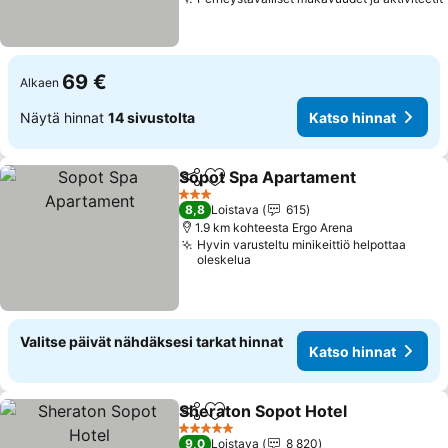
69 €
Alkaen
Näytä hinnat
14 sivustolta
Katso hinnat
Sopot Spa Apartament
Jaa
Lisää suosikkeihin
Kat
3 Tähtiluokitus
8,8
Loistava
615
1.9 km kohteesta Ergo Arena
Hyvin varusteltu minikeittiö helpottaa
oleskelua
Valitse päivät nähdäksesi tarkat hinnat
Katso hinnat
Sheraton Sopot Hotel
Jaa
Lisää suosikkeihin
Kats
5 Tähtiluokitus
9,0
Loistava
8 820