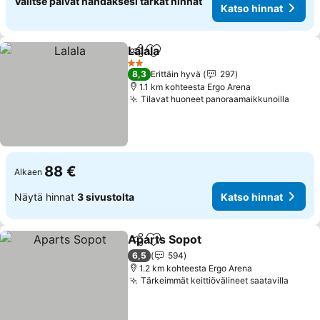
Valitse päivät nähdäksesi tarkat hinnat
Katso hinnat
Lalala
Jaa
Lisää suosikkeihin
Katso hinnat
2 Tähtiluokitus
8,3
Erittäin hyvä
297
1.1 km kohteesta Ergo Arena
Tilavat huoneet panoraamaikkunoilla
Katso
88 €
Alkaen
Näytä hinnat
3 sivustolta
Katso hinnat
Aparts Sopot
Jaa
Lisää suosikkeihin
Katso hinnat
6,5
594
1.2 km kohteesta Ergo Arena
Tärkeimmät keittiövälineet saatavilla
Katso