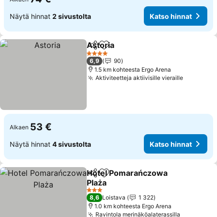
Näytä hinnat
2 sivustolta
Katso hinnat
Astoria
Jaa
Lisää suosikkeihin
Katso hinnat
4 Tähtiluokitus
6,9
90
1.5 km kohteesta Ergo Arena
Aktiviteetteja aktiivisille vieraille
Katso hin
53 €
Alkaen
Näytä hinnat
4 sivustolta
Katso hinnat
Hotel Pomarańczowa
Jaa
Lisää suosikkeihin
Plaża
Katso hinnat
3 Tähtiluokitus
8,6
Loistava
1 322
1.0 km kohteesta Ergo Arena
Ravintola merinäköalaterassilla
Katso hin