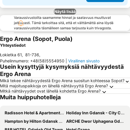
Näytä lisää
Varaussivustoilta saamamme hinnat ja saatavuus muuttuvat
jatkuvasti. Tämä tarkoittaa sitä, että et välttämättä aina löydä
varaussivustolta täsmälleen samaa tarjousta kuin trivagosta.
Ergo Arena (Sopot, Puola)
Yhteystiedot
Łokietka 61
,
81-736
,
Puhelinnumero
:
+48(58)5554950
|
Virallinen sivusto
Usein kysyttyjä kysymyksiä nähtävyydestä
Ergo Arena
Mikä tekee nähtävyydestä Ergo Arena suositun kohteessa Sopot?
Mitä majoituspaikkoja on lähellä nähtävyyttä Ergo Arena?
Mitkä nähtävyydet ovat lähellä kohdetta Ergo Arena?
Muita huippuhotelleja
Radisson Hotel & Apartments Gdansk
Holiday Inn Gdansk - City Centre By Ihg
Hampton by Hilton Gdansk Old Town
ARCHE Dwor Uphagena Gdansk
B&B HOTEL Gdańsk Old Town
Hotel Grano