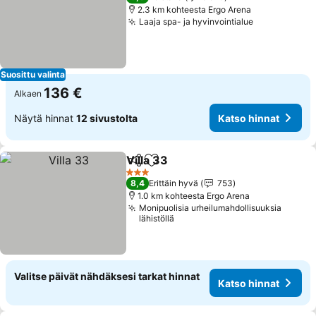
2.3 km kohteesta Ergo Arena
Laaja spa- ja hyvinvointialue
Katso hinna
Suosittu valinta
136 €
Alkaen
Näytä hinnat
12 sivustolta
Katso hinnat
Villa 33
Jaa
Lisää suosikkeihin
Katso hinnat
3 Tähtiluokitus
8,4
Erittäin hyvä
753
1.0 km kohteesta Ergo Arena
Monipuolisia urheilumahdollisuuksia
lähistöllä
Valitse päivät nähdäksesi tarkat hinnat
Katso hinnat