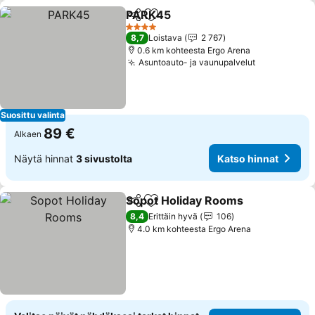
PARK45
Jaa
Lisää suosikkeihin
Katso hinnat
4 Tähtiluokitus
8,7
Loistava
2 767
0.6 km kohteesta Ergo Arena
Asuntoauto- ja vaunupalvelut
Katso hinn
Suosittu valinta
89 €
Alkaen
Näytä hinnat
3 sivustolta
Katso hinnat
Sopot Holiday Rooms
Jaa
Lisää suosikkeihin
Kats
8,4
Erittäin hyvä
106
4.0 km kohteesta Ergo Arena