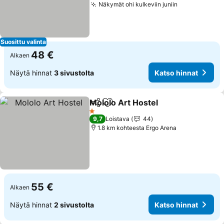
Näkymät ohi kulkeviin juniin
Katso hinna
Suosittu valinta
48 €
Alkaen
Näytä hinnat
3 sivustolta
Katso hinnat
Mololo Art Hostel
Jaa
Lisää suosikkeihin
Katso hi
1 Tähtiluokitus
9,7
Loistava
44
1.8 km kohteesta Ergo Arena
55 €
Alkaen
Näytä hinnat
2 sivustolta
Katso hinnat