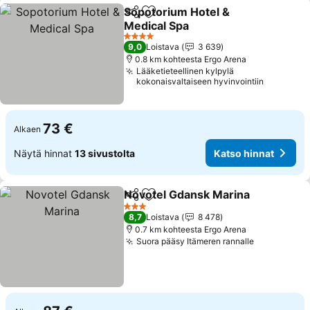
Sopotorium Hotel &
Jaa
Lisää suosikkeihin
Medical Spa
Katso hinnat
4 Tähtiluokitus
9,0
Loistava
3 639
0.8 km kohteesta Ergo Arena
Lääketieteellinen kylpylä
kokonaisvaltaiseen hyvinvointiin
73 €
Alkaen
Näytä hinnat
13 sivustolta
Katso hinnat
Novotel Gdansk Marina
Jaa
Lisää suosikkeihin
Kat
3 Tähtiluokitus
8,7
Loistava
8 478
0.7 km kohteesta Ergo Arena
Suora pääsy Itämeren rannalle
Katso hinn