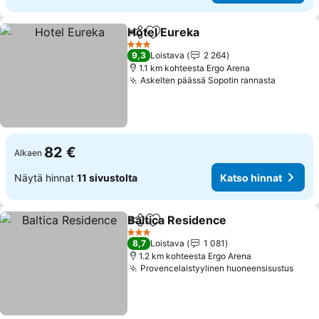
Hotel Eureka
Jaa
Lisää suosikkeihin
Katso hinnat
3 Tähtiluokitus
9,3
Loistava
2 264
1.1 km kohteesta Ergo Arena
Askelten päässä Sopotin rannasta
Katso h
82 €
Alkaen
Näytä hinnat
11 sivustolta
Katso hinnat
Baltica Residence
Jaa
Lisää suosikkeihin
Katso hi
3 Tähtiluokitus
8,7
Loistava
1 081
1.2 km kohteesta Ergo Arena
Provencelaistyylinen huoneensisustus
Kats