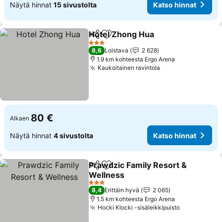
Näytä hinnat
15 sivustolta
Katso hinnat
Hotel Zhong Hua
Jaa
Lisää suosikkeihin
Katso hin
3 Tähtiluokitus
8,6
Loistava
2 628
1.9 km kohteesta Ergo Arena
Kaukoitainen ravintola
Katso hinnat
80 €
Alkaen
Näytä hinnat
4 sivustolta
Katso hinnat
Prawdzic Family Resort &
Jaa
Lisää suosikkeihin
Wellness
Katso hinnat
3 Tähtiluokitus
8,4
Erittäin hyvä
2 065
1.5 km kohteesta Ergo Arena
Hocki Klocki -sisäleikkipuisto
Katso hinn