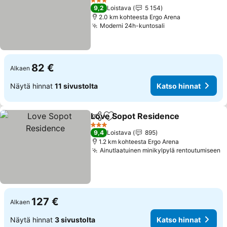
Katso hinnat
3 Tähtiluokitus
9,2
Loistava
5 154
2.0 km kohteesta Ergo Arena
Moderni 24h-kuntosali
Katso hinnat
82 €
Alkaen
Näytä hinnat
11 sivustolta
Katso hinnat
Love Sopot Residence
Jaa
Lisää suosikkeihin
Kat
3 Tähtiluokitus
9,4
Loistava
895
1.2 km kohteesta Ergo Arena
Ainutlaatuinen minikylpylä rentoutumiseen
K
127 €
Alkaen
Näytä hinnat
3 sivustolta
Katso hinnat