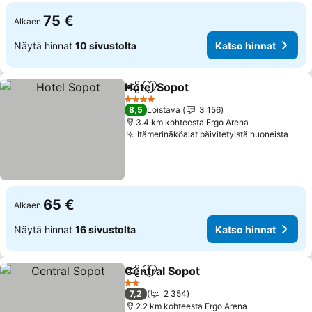
75 €
Alkaen
Näytä hinnat
10 sivustolta
Katso hinnat
Hotel Sopot
Jaa
Lisää suosikkeihin
Katso hinnat
4 Tähtiluokitus
8,5
Loistava
3 156
3.4 km kohteesta Ergo Arena
Itämerinäköalat päivitetyistä huoneista
Kats
65 €
Alkaen
Näytä hinnat
16 sivustolta
Katso hinnat
Central Sopot
Jaa
Lisää suosikkeihin
Katso hinnat
2 Tähtiluokitus
7,2
2 354
2.2 km kohteesta Ergo Arena