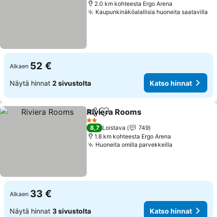
2.0 km kohteesta Ergo Arena
Kaupunkinäköalallisia huoneita saatavilla
Ka
52 €
Alkaen
Näytä hinnat
2 sivustolta
Katso hinnat
Riviera Rooms
Jaa
Lisää suosikkeihin
Katso hinna
2 Tähtiluokitus
8,7
Loistava
749
1.8 km kohteesta Ergo Arena
Huoneita omilla parvekkeilla
Katso hinna
33 €
Alkaen
Näytä hinnat
3 sivustolta
Katso hinnat