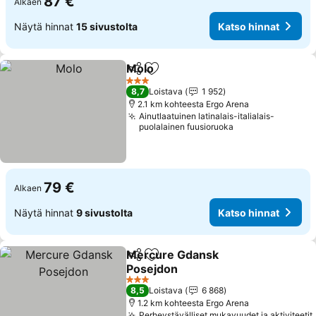
87 €
Alkaen
Näytä hinnat
15 sivustolta
Katso hinnat
Molo
Jaa
Lisää suosikkeihin
Katso hinnat
3 Tähtiluokitus
8,7
Loistava
1 952
2.1 km kohteesta Ergo Arena
Ainutlaatuinen latinalais-italialais-
puolalainen fuusioruoka
79 €
Alkaen
Näytä hinnat
9 sivustolta
Katso hinnat
Mercure Gdansk
Jaa
Lisää suosikkeihin
Posejdon
Katso hinnat
3 Tähtiluokitus
8,5
Loistava
6 868
1.2 km kohteesta Ergo Arena
Perheystävälliset mukavuudet ja aktiviteetit