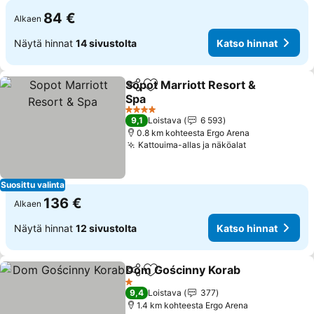
84 €
Alkaen
Näytä hinnat
14 sivustolta
Katso hinnat
Sopot Marriott Resort &
Jaa
Lisää suosikkeihin
Spa
Katso hinnat
4 Tähtiluokitus
9,1
Loistava
6 593
0.8 km kohteesta Ergo Arena
Kattouima-allas ja näköalat
Katso hinnat
Suosittu valinta
136 €
Alkaen
Näytä hinnat
12 sivustolta
Katso hinnat
Dom Gościnny Korab
Jaa
Lisää suosikkeihin
Katso
1 Tähtiluokitus
9,4
Loistava
377
1.4 km kohteesta Ergo Arena