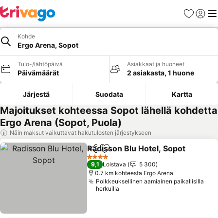
Suosikit
Kirjaud
Val
Kohde
Ergo Arena, Sopot
Tulo-/lähtöpäivä
Asiakkaat ja huoneet
Päivämäärät
2 asiakasta, 1 huone
Järjestä
Suodata
Kartta
Majoitukset kohteessa Sopot lähellä kohdetta
Ergo Arena (Sopot, Puola)
Näin maksut vaikuttavat hakutulosten järjestykseen
Radisson Blu Hotel, Sopot
Jaa
Lisää suosikkeihin
4 Tähtiluokitus
9,1
Loistava
5 300
0.7 km kohteesta Ergo Arena
Poikkeuksellinen aamiainen paikallisilla
herkuilla