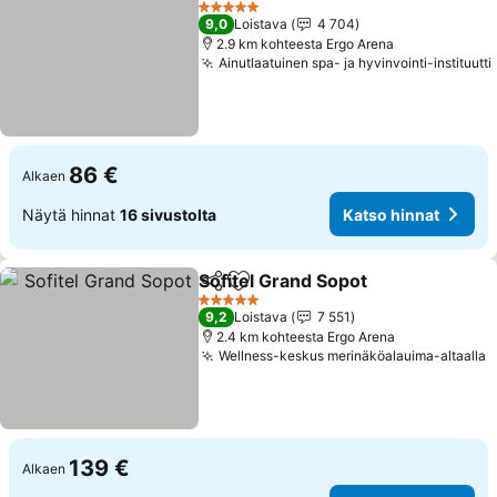
Katso hinnat
5 Tähtiluokitus
9,0
Loistava
4 704
2.9 km kohteesta Ergo Arena
Ainutlaatuinen spa- ja hyvinvointi-instituutti
86 €
Alkaen
Näytä hinnat
16 sivustolta
Katso hinnat
Sofitel Grand Sopot
Jaa
Lisää suosikkeihin
Katso 
5 Tähtiluokitus
9,2
Loistava
7 551
2.4 km kohteesta Ergo Arena
Wellness-keskus merinäköalauima-altaalla
K
139 €
Alkaen