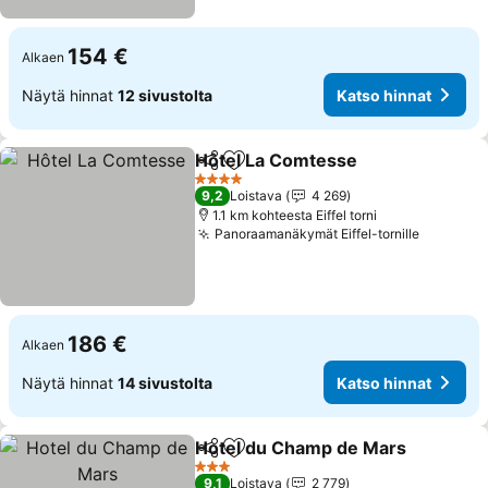
154 €
Alkaen
Näytä hinnat
12 sivustolta
Katso hinnat
Hôtel La Comtesse
Jaa
Lisää suosikkeihin
4 Tähtiluokitus
9,2
Loistava
4 269
1.1 km kohteesta Eiffel torni
Panoraamanäkymät Eiffel-tornille
186 €
Alkaen
Näytä hinnat
14 sivustolta
Katso hinnat
Hotel du Champ de Mars
Jaa
Lisää suosikkeihin
3 Tähtiluokitus
9,1
Loistava
2 779