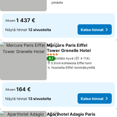
johdolla
1 437 €
Alkaen
Näytä hinnat
12 sivustolta
Katso hinnat
Mercure Paris Eiffel
Jaa
Lisää suosikkeihin
Tower Grenelle Hotel
4 Tähtiluokitus
8,1
Erittäin hyvä
4 114
0.9 km kohteesta Eiffel torni
Huoneita Eiffel-torninäkymillä
164 €
Alkaen
Näytä hinnat
13 sivustolta
Katso hinnat
Aparthotel Adagio Paris
Jaa
Lisää suosikkeihin