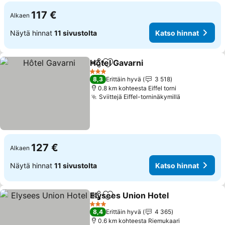
117 €
Alkaen
Näytä hinnat
11 sivustolta
Katso hinnat
Hôtel Gavarni
Jaa
Lisää suosikkeihin
3 Tähtiluokitus
8,3
Erittäin hyvä
3 518
0.8 km kohteesta Eiffel torni
Sviittejä Eiffel-torninäkymillä
127 €
Alkaen
Näytä hinnat
11 sivustolta
Katso hinnat
Elysees Union Hotel
Jaa
Lisää suosikkeihin
3 Tähtiluokitus
8,4
Erittäin hyvä
4 365
0.6 km kohteesta Riemukaari