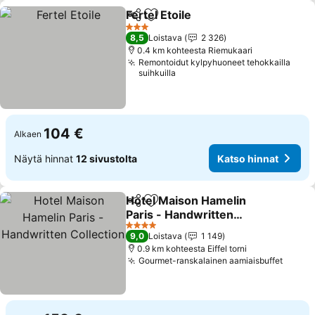
Fertel Etoile
Jaa
Lisää suosikkeihin
3 Tähtiluokitus
8,5
Loistava
2 326
0.4 km kohteesta Riemukaari
Remontoidut kylpyhuoneet tehokkailla
suihkuilla
104 €
Alkaen
Näytä hinnat
12 sivustolta
Katso hinnat
Hotel Maison Hamelin
Jaa
Lisää suosikkeihin
Paris - Handwritten
Collection
4 Tähtiluokitus
9,0
Loistava
1 149
0.9 km kohteesta Eiffel torni
Gourmet-ranskalainen aamiaisbuffet