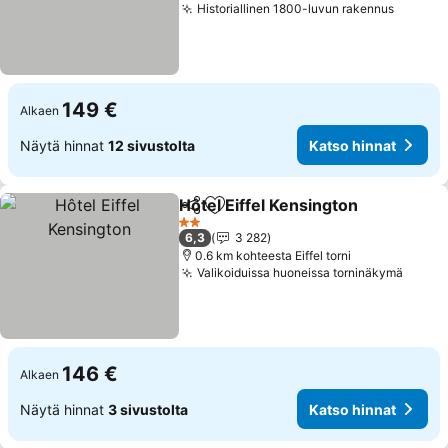
Historiallinen 1800-luvun rakennus
149 €
Alkaen
Näytä hinnat
12 sivustolta
Katso hinnat
Hôtel Eiffel Kensington
Jaa
Lisää suosikkeihin
2 Tähtiluokitus
6,3
3 282
0.6 km kohteesta Eiffel torni
Valikoiduissa huoneissa torninäkymä
146 €
Alkaen
Näytä hinnat
3 sivustolta
Katso hinnat