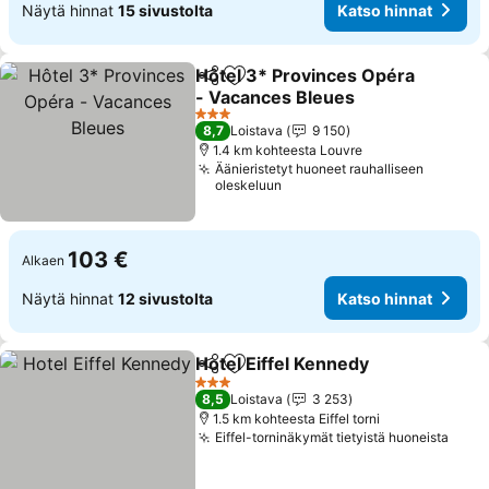
Näytä hinnat
15 sivustolta
Katso hinnat
Hôtel 3* Provinces Opéra
Jaa
Lisää suosikkeihin
- Vacances Bleues
3 Tähtiluokitus
8,7
Loistava
9 150
1.4 km kohteesta Louvre
Äänieristetyt huoneet rauhalliseen
oleskeluun
103 €
Alkaen
Näytä hinnat
12 sivustolta
Katso hinnat
Hotel Eiffel Kennedy
Jaa
Lisää suosikkeihin
3 Tähtiluokitus
8,5
Loistava
3 253
1.5 km kohteesta Eiffel torni
Eiffel-torninäkymät tietyistä huoneista