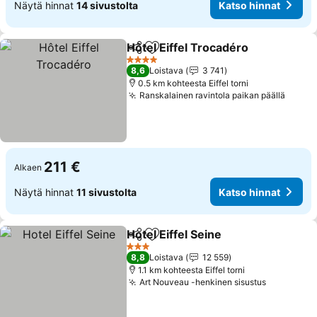
Näytä hinnat
14 sivustolta
Katso hinnat
Hôtel Eiffel Trocadéro
Jaa
Lisää suosikkeihin
4 Tähtiluokitus
8,6
Loistava
3 741
0.5 km kohteesta Eiffel torni
Ranskalainen ravintola paikan päällä
211 €
Alkaen
Näytä hinnat
11 sivustolta
Katso hinnat
Hotel Eiffel Seine
Jaa
Lisää suosikkeihin
3 Tähtiluokitus
8,8
Loistava
12 559
1.1 km kohteesta Eiffel torni
Art Nouveau -henkinen sisustus