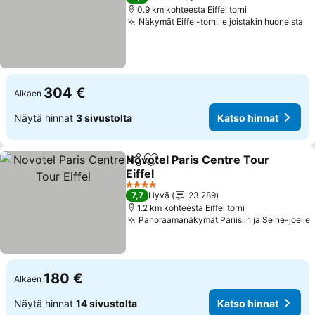
0.9 km kohteesta Eiffel torni
Näkymät Eiffel-tornille joistakin huoneista
304 €
Alkaen
Näytä hinnat
3 sivustolta
Katso hinnat
Novotel Paris Centre Tour
Jaa
Lisää suosikkeihin
Eiffel
4 Tähtiluokitus
7,7
Hyvä
23 289
1.2 km kohteesta Eiffel torni
Panoraamanäkymät Pariisiin ja Seine-joelle
180 €
Alkaen
Näytä hinnat
14 sivustolta
Katso hinnat