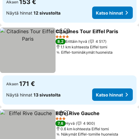
153 €
Alkaen
Näytä hinnat
12 sivustolta
Katso hinnat
Citadines Tour Eiffel Paris
Jaa
Lisää suosikkeihin
4 Tähtiluokitus
8,2
Erittäin hyvä
4 517
1.1 km kohteesta Eiffel torni
Eiffel-torninäkymät huoneista
171 €
Alkaen
Näytä hinnat
13 sivustolta
Katso hinnat
Eiffel Rive Gauche
Jaa
Lisää suosikkeihin
3 Tähtiluokitus
7,6
Hyvä
4 900
0.6 km kohteesta Eiffel torni
Näkymät Eiffel-tornille huoneista