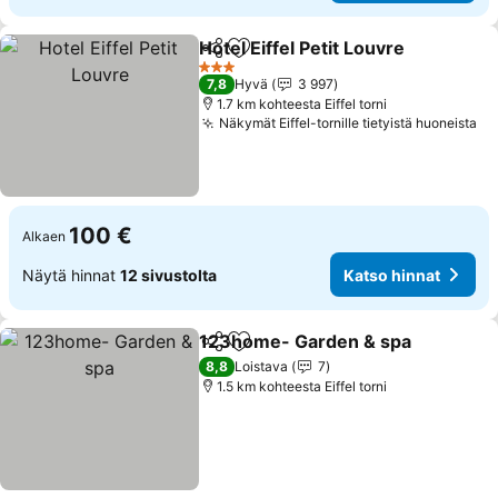
Hotel Eiffel Petit Louvre
Jaa
Lisää suosikkeihin
3 Tähtiluokitus
7,8
Hyvä
3 997
1.7 km kohteesta Eiffel torni
Näkymät Eiffel-tornille tietyistä huoneista
100 €
Alkaen
Näytä hinnat
12 sivustolta
Katso hinnat
123home- Garden & spa
Jaa
Lisää suosikkeihin
8,8
Loistava
7
1.5 km kohteesta Eiffel torni