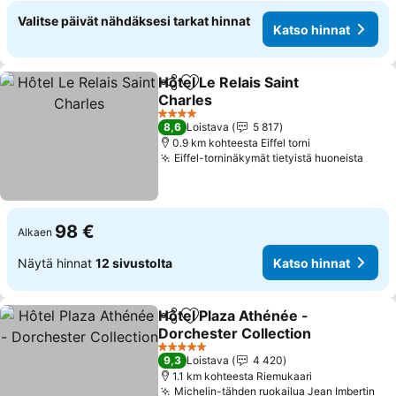
Valitse päivät nähdäksesi tarkat hinnat
Katso hinnat
Hôtel Le Relais Saint
Jaa
Lisää suosikkeihin
Charles
4 Tähtiluokitus
8,6
Loistava
5 817
0.9 km kohteesta Eiffel torni
Eiffel-torninäkymät tietyistä huoneista
98 €
Alkaen
Näytä hinnat
12 sivustolta
Katso hinnat
Hôtel Plaza Athénée -
Jaa
Lisää suosikkeihin
Dorchester Collection
5 Tähtiluokitus
9,3
Loistava
4 420
1.1 km kohteesta Riemukaari
Michelin-tähden ruokailua Jean Imbertin