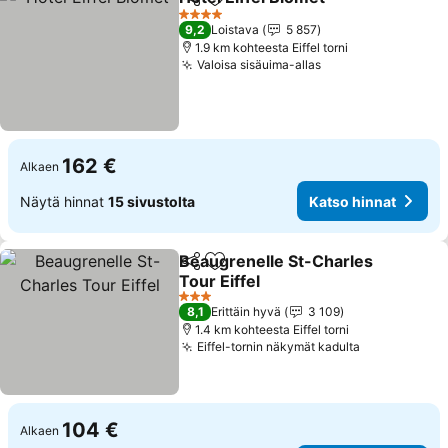
Jaa
Lisää suosikkeihin
4 Tähtiluokitus
9,2
Loistava
5 857
1.9 km kohteesta Eiffel torni
Valoisa sisäuima-allas
162 €
Alkaen
Näytä hinnat
15 sivustolta
Katso hinnat
Beaugrenelle St-Charles
Jaa
Lisää suosikkeihin
Tour Eiffel
3 Tähtiluokitus
8,1
Erittäin hyvä
3 109
1.4 km kohteesta Eiffel torni
Eiffel-tornin näkymät kadulta
104 €
Alkaen