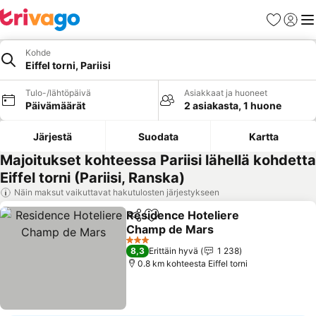
Suosikit
Kirjaud
Val
Kohde
Eiffel torni, Pariisi
Tulo-/lähtöpäivä
Asiakkaat ja huoneet
Päivämäärät
2 asiakasta, 1 huone
Järjestä
Suodata
Kartta
Majoitukset kohteessa Pariisi lähellä kohdetta
Eiffel torni (Pariisi, Ranska)
Näin maksut vaikuttavat hakutulosten järjestykseen
Residence Hoteliere
Jaa
Lisää suosikkeihin
Champ de Mars
3 Tähtiluokitus
8,3
Erittäin hyvä
1 238
0.8 km kohteesta Eiffel torni