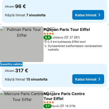
96 €
Alkaen
Näytä hinnat
7 sivustolta
Katso hinnat
Pullman Paris Tour Eiffel
Jaa
Lisää suosikkeihin
4 Tähtiluokitus
8,6
Loistava
27 287
0.3 km kohteesta Eiffel torni
Dynaaminen kalifornialais-ranskalainen
ruokailu
Suosittu valinta
317 €
Alkaen
Näytä hinnat
15 sivustolta
Katso hinnat
Mercure Paris Centre
Jaa
Lisää suosikkeihin
Tour Eiffel
4 Tähtiluokitus
7,7
Hyvä
16 379