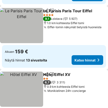
Le Parisis Paris Tour Eiffel
Jaa
Lisää suosikkeihin
4 Tähtiluokitus
9,1
Loistava
5 927
1.0 km kohteesta Eiffel torni
Eiffel-tornin näkymät tietyistä huoneista
159 €
Alkaen
Näytä hinnat
13 sivustolta
Katso hinnat
Hôtel Eiffel XV
Jaa
Lisää suosikkeihin
2 Tähtiluokitus
6,7
3 311
0.9 km kohteesta Eiffel torni
Monikielinen 24h-concierge