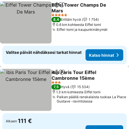
Eiffel Tower Champs De
Jaa
Lisää suosikkeihin
Mars
5 Tähtiluokitus
8,4
Erittäin hyvä
1 754
0.6 km kohteesta Eiffel torni
Eiffel-torni ja kaupunkinäkymät
Valitse päivät nähdäksesi tarkat hinnat
Katso hinnat
ibis Paris Tour Eiffel
Jaa
Lisää suosikkeihin
Cambronne 15ème
3 Tähtiluokitus
7,5
Hyvä
15 534
1.3 km kohteesta Eiffel torni
Paikan päällä ranskalaista ruokaa La Place
Gustave -ravintolassa
111 €
Alkaen