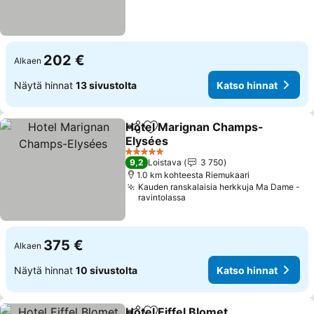
202 €
Alkaen
Näytä hinnat
13 sivustolta
Katso hinnat
Hotel Marignan Champs-
Jaa
Lisää suosikkeihin
Elysées
5 Tähtiluokitus
9,2
Loistava
3 750
1.0 km kohteesta Riemukaari
Kauden ranskalaisia herkkuja Ma Dame -
ravintolassa
375 €
Alkaen
Näytä hinnat
10 sivustolta
Katso hinnat
Hotel Eiffel Blomet