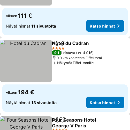
111 €
Alkaen
Näytä hinnat
11 sivustolta
Katso hinnat
Hotel du Cadran
Jaa
Lisää suosikkeihin
4 Tähtiluokitus
9,1
Loistava
4 016
0.9 km kohteesta Eiffel torni
Näkymät Eiffel-tornille
194 €
Alkaen
Näytä hinnat
13 sivustolta
Katso hinnat
Four Seasons Hotel
Jaa
Lisää suosikkeihin
George V Paris