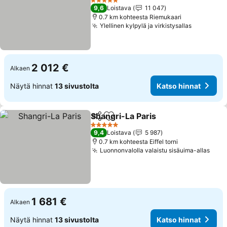
5 Tähtiluokitus
9,6
Loistava
11 047
0.7 km kohteesta Riemukaari
Ylellinen kylpylä ja virkistysallas
2 012 €
Alkaen
Näytä hinnat
13 sivustolta
Katso hinnat
Shangri-La Paris
Jaa
Lisää suosikkeihin
5 Tähtiluokitus
9,4
Loistava
5 987
0.7 km kohteesta Eiffel torni
Luonnonvalolla valaistu sisäuima-allas
1 681 €
Alkaen
Näytä hinnat
13 sivustolta
Katso hinnat