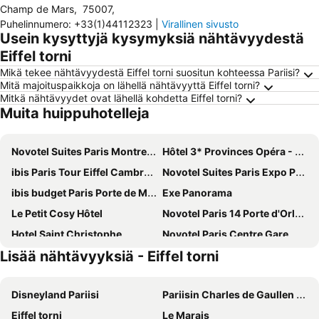
Champ de Mars
,
75007
,
Puhelinnumero
:
+33(1)44112323
|
Virallinen sivusto
Usein kysyttyjä kysymyksiä nähtävyydestä
Eiffel torni
Mikä tekee nähtävyydestä Eiffel torni suositun kohteessa Pariisi?
Mitä majoituspaikkoja on lähellä nähtävyyttä Eiffel torni?
Mitkä nähtävyydet ovat lähellä kohdetta Eiffel torni?
Muita huippuhotelleja
Novotel Suites Paris Montreuil Vincennes
Hôtel 3* Provinces Opéra - Vacances Bleues
ibis Paris Tour Eiffel Cambronne 15ème
Novotel Suites Paris Expo Porte de Versailles
ibis budget Paris Porte de Montmartre
Exe Panorama
Le Petit Cosy Hôtel
Novotel Paris 14 Porte d'Orléans
Hotel Saint Christophe
Novotel Paris Centre Gare Montparnasse
Lisää nähtävyyksiä - Eiffel torni
Hôtel De Paris Opera
Hotel Bridget
Avalon Hotel Paris Gare du Nord
Novotel Paris Centre Tour Eiffel
Disneyland Pariisi
Pariisin Charles de Gaullen lentokenttä
ibis budget Orly Chevilly Tram 7
La Maison Montparnasse
Eiffel torni
Le Marais
Grand Hotel de Paris
Hotel Eiffel Petit Louvre