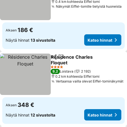
0.4 km kohteesta Eiffel torni
Näkymät Eiffel-tornille tietyistä huoneista
186 €
Alkaen
Näytä hinnat
13 sivustolta
Katso hinnat
Résidence Charles
Jaa
Lisää suosikkeihin
Floquet
4 Tähtiluokitus
9,2
Loistava
2 192
0.2 km kohteesta Eiffel torni
Vertaansa vailla olevat Eiffel-torninäkymät
348 €
Alkaen
Näytä hinnat
12 sivustolta
Katso hinnat