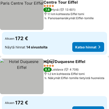
Centre Tour Eiffel
4 Tähtiluokitus
7,6
Hyvä
13 601
1.1 km kohteesta Eiffel torni
Panoraamanäkymät Eiffel-tornille
172 €
Alkaen
Näytä hinnat
14 sivustolta
Katso hinnat
Hotel Duquesne Eiffel
Jaa
Lisää suosikkeihin
4 Tähtiluokitus
8,8
Loistava
4 706
1.2 km kohteesta Eiffel torni
Näkymät Eiffel-tornille tietyistä huoneista
172 €
Alkaen