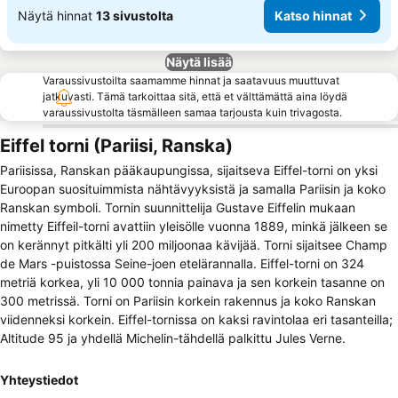
Näytä hinnat
13 sivustolta
Katso hinnat
Näytä lisää
Varaussivustoilta saamamme hinnat ja saatavuus muuttuvat
jatkuvasti. Tämä tarkoittaa sitä, että et välttämättä aina löydä
varaussivustolta täsmälleen samaa tarjousta kuin trivagosta.
Eiffel torni (Pariisi, Ranska)
Pariisissa, Ranskan pääkaupungissa, sijaitseva Eiffel-torni on yksi
Euroopan suosituimmista nähtävyyksistä ja samalla Pariisin ja koko
Ranskan symboli. Tornin suunnittelija Gustave Eiffelin mukaan
nimetty Eiffeil-torni avattiin yleisölle vuonna 1889, minkä jälkeen se
on kerännyt pitkälti yli 200 miljoonaa kävijää. Torni sijaitsee Champ
de Mars -puistossa Seine-joen etelärannalla. Eiffel-torni on 324
metriä korkea, yli 10 000 tonnia painava ja sen korkein tasanne on
300 metrissä. Torni on Pariisin korkein rakennus ja koko Ranskan
viidenneksi korkein. Eiffel-tornissa on kaksi ravintolaa eri tasanteilla;
Altitude 95 ja yhdellä Michelin-tähdellä palkittu Jules Verne.
Yhteystiedot