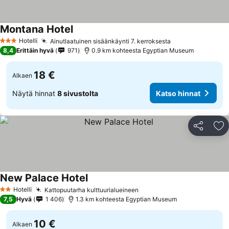
Montana Hotel
Hotelli
Ainutlaatuinen sisäänkäynti 7. kerroksesta
3 Tähtiluokitus
8,4
Erittäin hyvä
971
0.9 km kohteesta Egyptian Museum
18 €
Alkaen
Näytä hinnat
8 sivustolta
Katso hinnat
Jaa
Li
New Palace Hotel
Hotelli
Kattopuutarha kulttuurialueineen
2 Tähtiluokitus
7,5
Hyvä
1 406
1.3 km kohteesta Egyptian Museum
10 €
Alkaen