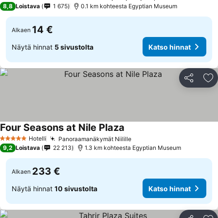
2 Tähtiluokitus
8,8
Loistava
1 675
0.1 km kohteesta Egyptian Museum
14 €
Alkaen
Näytä hinnat
5 sivustolta
Katso hinnat
Jaa
Li
Four Seasons at Nile Plaza
Hotelli
Panoraamanäkymät Niilille
5 Tähtiluokitus
9,2
Loistava
22 213
1.3 km kohteesta Egyptian Museum
233 €
Alkaen
Näytä hinnat
10 sivustolta
Katso hinnat