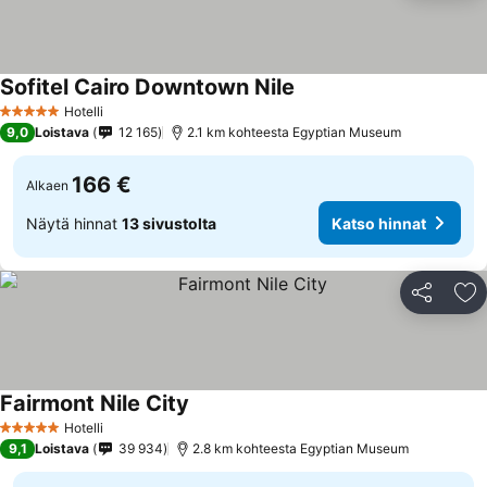
Sofitel Cairo Downtown Nile
Hotelli
5 Tähtiluokitus
9,0
Loistava
12 165
2.1 km kohteesta Egyptian Museum
166 €
Alkaen
Näytä hinnat
13 sivustolta
Katso hinnat
Jaa
Li
Fairmont Nile City
Hotelli
5 Tähtiluokitus
9,1
Loistava
39 934
2.8 km kohteesta Egyptian Museum