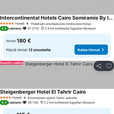
Intercontinental Hotels Cairo Semiramis By Ihg
Hotelli
Yhdeksän ainutlaatuista nimikkoravintolaa
5 Tähtiluokitus
9,0
Loistava
67 073
0.5 km kohteesta Egyptian Museum
180 €
Alkaen
Näytä hinnat
12 sivustolta
Katso hinnat
Suosittu valinta
Jaa
Li
Steigenberger Hotel El Tahrir Cairo
Hotelli
Erinomainen sijainti Tahrir-aukiolla
4 Tähtiluokitus
9,3
Loistava
39 116
0.2 km kohteesta Egyptian Museum