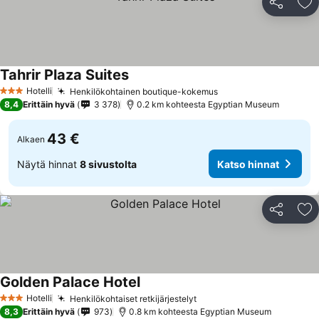
Jaa
Li
Tahrir Plaza Suites
Hotelli
Henkilökohtainen boutique-kokemus
3 Tähtiluokitus
8,4
Erittäin hyvä
3 378
0.2 km kohteesta Egyptian Museum
43 €
Alkaen
Näytä hinnat
8 sivustolta
Katso hinnat
Jaa
Li
Golden Palace Hotel
Hotelli
Henkilökohtaiset retkijärjestelyt
3 Tähtiluokitus
8,3
Erittäin hyvä
973
0.8 km kohteesta Egyptian Museum