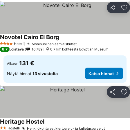
Jaa
Li
Novotel Cairo El Borg
Hotelli
Monipuolinen aamiaisbuffet
4 Tähtiluokitus
8,7
Loistava
16 789
0.7 km kohteesta Egyptian Museum
131 €
Alkaen
Näytä hinnat
13 sivustolta
Katso hinnat
Jaa
Li
Heritage Hostel
Hostelli
Henkilökohtaiset kiertoajelu- ja kuljetuspalvelut