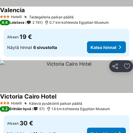
Valencia
Hotelli
Taidegalleria paikan päällä
3 Tähtiluokitus
8,6
Loistava
2 761
0.7 km kohteesta Egyptian Museum
19 €
Alkaen
Näytä hinnat
6 sivustolta
Katso hinnat
Jaa
Li
Victoria Cairo Hotel
Hotelli
Kätevä pysäköinti paikan päällä
3 Tähtiluokitus
8,2
Erittäin hyvä
57
1.6 km kohteesta Egyptian Museum
30 €
Alkaen