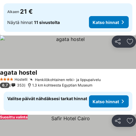
21 €
Alkaen
Näytä hinnat
11 sivustolta
Katso hinnat
Jaa
Li
agata hostel
Hostelli
Henkilökohtainen retki- ja lippupalvelu
4 Tähtiluokitus
6,7
353
1.3 km kohteesta Egyptian Museum
Valitse päivät nähdäksesi tarkat hinnat
Katso hinnat
Suosittu valinta
Jaa
Li