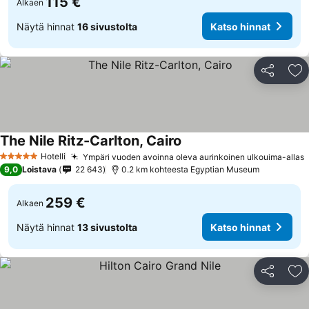
115 €
Alkaen
Näytä hinnat
16 sivustolta
Katso hinnat
Jaa
Li
The Nile Ritz-Carlton, Cairo
Hotelli
Ympäri vuoden avoinna oleva aurinkoinen ulkouima-allas
5 Tähtiluokitus
9,0
Loistava
22 643
0.2 km kohteesta Egyptian Museum
259 €
Alkaen
Näytä hinnat
13 sivustolta
Katso hinnat
Jaa
Li