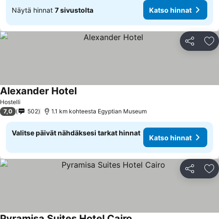
Näytä hinnat
7 sivustolta
Katso hinnat
Jaa
Li
Alexander Hotel
Hostelli
7,0
502
1.1 km kohteesta Egyptian Museum
Valitse päivät nähdäksesi tarkat hinnat
Katso hinnat
Jaa
Li
Pyramisa Suites Hotel Cairo