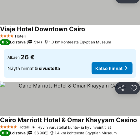
Jaa
Li
Viaje Hotel Downtown Cairo
Hotelli
4 Tähtiluokitus
8,5
Loistava
514
1.0 km kohteesta Egyptian Museum
26 €
Alkaen
Näytä hinnat
5 sivustolta
Katso hinnat
Jaa
Li
Cairo Marriott Hotel & Omar Khayyam Casino
Hotelli
Hyvin varustellut kunto- ja hyvinvointitilat
5 Tähtiluokitus
8,9
Loistava
36 966
1.4 km kohteesta Egyptian Museum