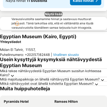
Näytä hinnat
11 sivustolta
Katso hinnat
Näytä lisää
Varaussivustoilta saamamme hinnat ja saatavuus muuttuvat
jatkuvasti. Tämä tarkoittaa sitä, että et välttämättä aina löydä
varaussivustolta täsmälleen samaa tarjousta kuin trivagosta.
Egyptian Museum (Kairo, Egypti)
Yhteystiedot
Midan El Tahrir
,
11557
,
Puhelinnumero
:
+202(57)82448
|
Virallinen sivusto
Usein kysyttyjä kysymyksiä nähtävyydestä
Egyptian Museum
Mikä tekee nähtävyydestä Egyptian Museum suositun kohteessa
Kairo?
Mitä majoituspaikkoja on lähellä nähtävyyttä Egyptian Museum?
Mitkä nähtävyydet ovat lähellä kohdetta Egyptian Museum?
Muita huippuhotelleja
Pyramids Hotel
Ramses Hilton