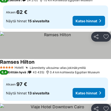
9,2
Loistava
24 210
1.0 km kohteesta Egyptian Museum
62 €
Alkaen
Näytä hinnat
15 sivustolta
Katso hinnat
Jaa
Li
Ramses Hilton
Hotelli
Lämmitetty ulkouima-allas jokinäkymillä
5 Tähtiluokitus
8,4
Erittäin hyvä
43 435
0.4 km kohteesta Egyptian Museum
97 €
Alkaen
Näytä hinnat
13 sivustolta
Katso hinnat