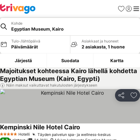
Suosikit
Kirjaud
Val
Kohde
Egyptian Museum, Kairo
Tulo-/lähtöpäivä
Asiakkaat ja huoneet
Päivämäärät
2 asiakasta, 1 huone
Järjestä
Suodata
Kartta
Majoitukset kohteessa Kairo lähellä kohdetta
Egyptian Museum (Kairo, Egypti)
Näin maksut vaikuttavat hakutulosten järjestykseen
Jaa
Li
Kempinski Nile Hotel Cairo
Hotelli
Täyden palvelun spa- ja wellness-keskus
5 Tähtiluokitus