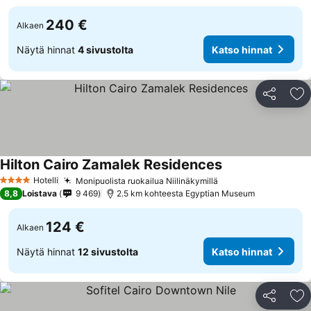
240 €
Alkaen
Näytä hinnat
4 sivustolta
Katso hinnat
Jaa
Li
Hilton Cairo Zamalek Residences
Hotelli
Monipuolista ruokailua Niilinäkymillä
4 Tähtiluokitus
8,8
Loistava
9 469
2.5 km kohteesta Egyptian Museum
124 €
Alkaen
Näytä hinnat
12 sivustolta
Katso hinnat
Jaa
Li