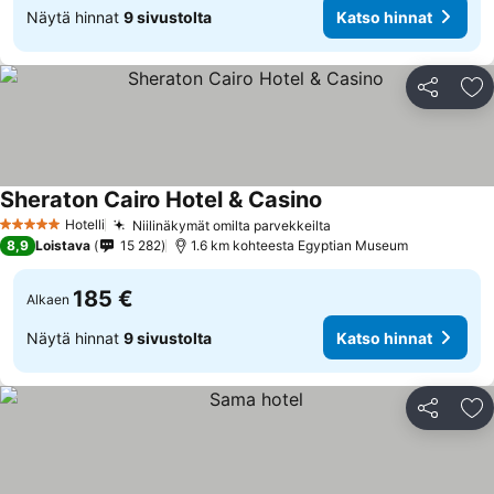
Näytä hinnat
9 sivustolta
Katso hinnat
Jaa
Li
Sheraton Cairo Hotel & Casino
Hotelli
Niilinäkymät omilta parvekkeilta
5 Tähtiluokitus
8,9
Loistava
15 282
1.6 km kohteesta Egyptian Museum
185 €
Alkaen
Näytä hinnat
9 sivustolta
Katso hinnat
Jaa
Li