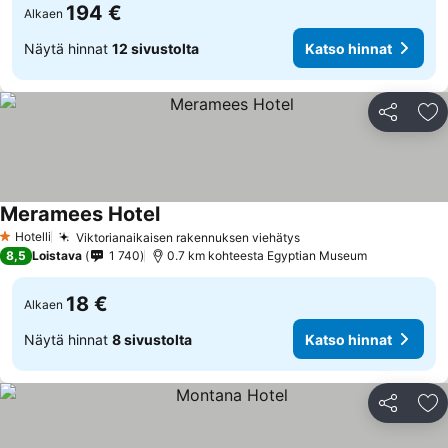
194 €
Alkaen
Näytä hinnat
12 sivustolta
Katso hinnat
Jaa
Li
Meramees Hotel
Hotelli
Viktorianaikaisen rakennuksen viehätys
1 Tähtiluokitus
8,5
Loistava
1 740
0.7 km kohteesta Egyptian Museum
18 €
Alkaen
Näytä hinnat
8 sivustolta
Katso hinnat
Jaa
Li