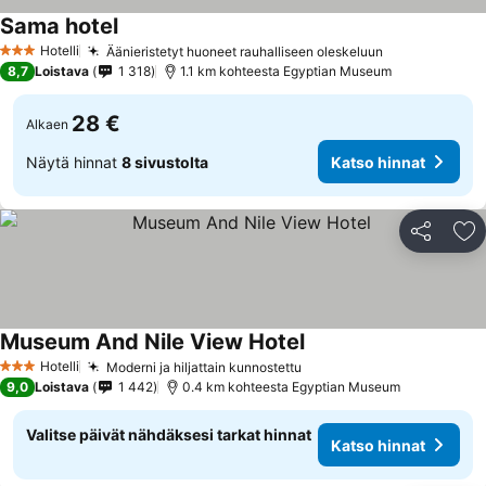
Sama hotel
Hotelli
Äänieristetyt huoneet rauhalliseen oleskeluun
3 Tähtiluokitus
8,7
Loistava
1 318
1.1 km kohteesta Egyptian Museum
28 €
Alkaen
Näytä hinnat
8 sivustolta
Katso hinnat
Jaa
Li
Museum And Nile View Hotel
Hotelli
Moderni ja hiljattain kunnostettu
3 Tähtiluokitus
9,0
Loistava
1 442
0.4 km kohteesta Egyptian Museum
Valitse päivät nähdäksesi tarkat hinnat
Katso hinnat