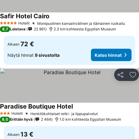
Safir Hotel Cairo
Hotelli
Monipuolinen kansainvälinen ja itämainen ruokailu
5 Tähtiluokitus
8,7
Loistava
22 961
2.3 km kohteesta Egyptian Museum
72 €
Alkaen
Näytä hinnat
9 sivustolta
Katso hinnat
Jaa
Li
Paradise Boutique Hotel
Hotelli
Henkilökohtaiset retki- ja lippupalvelut
3 Tähtiluokitus
8,0
Erittäin hyvä
2 464
1.0 km kohteesta Egyptian Museum
13 €
Alkaen