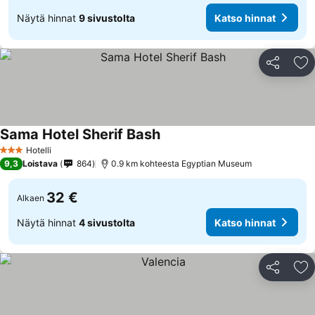
Näytä hinnat
9 sivustolta
Katso hinnat
Jaa
Li
Sama Hotel Sherif Bash
Hotelli
3 Tähtiluokitus
9,3
Loistava
864
0.9 km kohteesta Egyptian Museum
32 €
Alkaen
Näytä hinnat
4 sivustolta
Katso hinnat
Jaa
Li