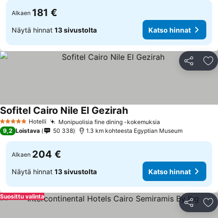
181 €
Alkaen
Näytä hinnat
13 sivustolta
Katso hinnat
Jaa
Li
Sofitel Cairo Nile El Gezirah
Hotelli
Monipuolisia fine dining -kokemuksia
5 Tähtiluokitus
9,2
Loistava
50 338
1.3 km kohteesta Egyptian Museum
204 €
Alkaen
Näytä hinnat
13 sivustolta
Katso hinnat
Suosittu valinta
Jaa
Li