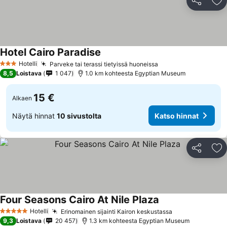
Jaa
Li
Hotel Cairo Paradise
Hotelli
Parveke tai terassi tietyissä huoneissa
3 Tähtiluokitus
8,5
Loistava
1 047
1.0 km kohteesta Egyptian Museum
15 €
Alkaen
Näytä hinnat
10 sivustolta
Katso hinnat
Jaa
Li
Four Seasons Cairo At Nile Plaza
Hotelli
Erinomainen sijainti Kairon keskustassa
5 Tähtiluokitus
9,3
Loistava
20 457
1.3 km kohteesta Egyptian Museum