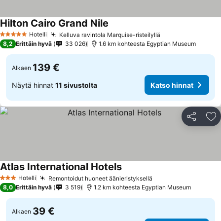
Hilton Cairo Grand Nile
Hotelli
Kelluva ravintola Marquise-risteilyllä
5 Tähtiluokitus
8,2
Erittäin hyvä
33 026
1.6 km kohteesta Egyptian Museum
139 €
Alkaen
Näytä hinnat
11 sivustolta
Katso hinnat
Jaa
Li
Atlas International Hotels
Hotelli
Remontoidut huoneet äänieristyksellä
3 Tähtiluokitus
8,0
Erittäin hyvä
3 519
1.2 km kohteesta Egyptian Museum
39 €
Alkaen