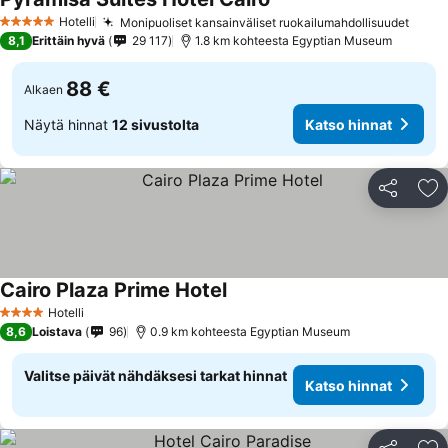
Hotelli
Monipuoliset kansainväliset ruokailumahdollisuudet
5 Tähtiluokitus
8,1
Erittäin hyvä
29 117
1.8 km kohteesta Egyptian Museum
88 €
Alkaen
Näytä hinnat
12 sivustolta
Katso hinnat
Jaa
Li
Cairo Plaza Prime Hotel
Hotelli
4 Tähtiluokitus
8,6
Loistava
96
0.9 km kohteesta Egyptian Museum
Valitse päivät nähdäksesi tarkat hinnat
Katso hinnat