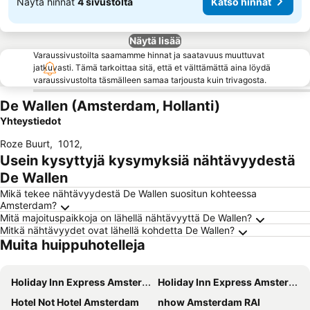
Näytä hinnat
4 sivustolta
Katso hinnat
Näytä lisää
Varaussivustoilta saamamme hinnat ja saatavuus muuttuvat
jatkuvasti. Tämä tarkoittaa sitä, että et välttämättä aina löydä
varaussivustolta täsmälleen samaa tarjousta kuin trivagosta.
De Wallen (Amsterdam, Hollanti)
Yhteystiedot
Roze Buurt
,
1012
,
Usein kysyttyjä kysymyksiä nähtävyydestä
De Wallen
Mikä tekee nähtävyydestä De Wallen suositun kohteessa
Amsterdam?
Mitä majoituspaikkoja on lähellä nähtävyyttä De Wallen?
Mitkä nähtävyydet ovat lähellä kohdetta De Wallen?
Muita huippuhotelleja
Holiday Inn Express Amsterdam - North Riverside By Ihg
Holiday Inn Express Amsterdam - Arena Towers by IHG
Hotel Not Hotel Amsterdam
nhow Amsterdam RAI