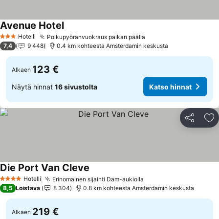
Avenue Hotel
Katso hinnat
Hotelli
Polkupyöränvuokraus paikan päällä
Katso hinnat
3 Tähtiluokitus
7,4
9 448
0.4 km kohteesta Amsterdamin keskusta
123 €
Alkaen
Näytä hinnat
16 sivustolta
Katso hinnat
Jaa
Li
Die Port Van Cleve
Katso hinnat
Hotelli
Erinomainen sijainti Dam-aukiolla
Katso hinnat
4 Tähtiluokitus
8,5
Loistava
8 304
0.8 km kohteesta Amsterdamin keskusta
219 €
Alkaen