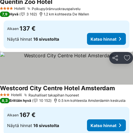
Quentin Zoo Hotel
Katso hinnat
Hotelli
Polkupyöränvuokrauspalvelu
Katso hinnat
4 Tähtiluokitus
7,9
Hyvä
3 162
1.2 km kohteesta De Wallen
137 €
Alkaen
Näytä hinnat
16 sivustolta
Katso hinnat
Jaa
Li
Westcord City Centre Hotel Amsterdam
Katso h
Hotelli
Rauhalliset takapihan huoneet
Katso hinnat
3 Tähtiluokitus
8,3
Erittäin hyvä
10 152
0.5 km kohteesta Amsterdamin keskusta
167 €
Alkaen
Näytä hinnat
16 sivustolta
Katso hinnat