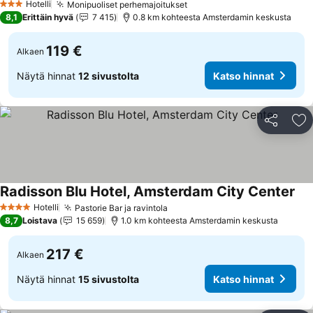
Hotelli
Monipuoliset perhemajoitukset
Katso hinnat
3 Tähtiluokitus
8,1
Erittäin hyvä
7 415
0.8 km kohteesta Amsterdamin keskusta
119 €
Alkaen
Näytä hinnat
12 sivustolta
Katso hinnat
Jaa
Li
Radisson Blu Hotel, Amsterdam City Center
Kat
Hotelli
Pastorie Bar ja ravintola
Katso hinnat
4 Tähtiluokitus
8,7
Loistava
15 659
1.0 km kohteesta Amsterdamin keskusta
217 €
Alkaen
Näytä hinnat
15 sivustolta
Katso hinnat