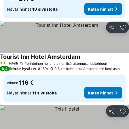
Näytä hinnat
10 sivustolta
Katso hinnat
Jaa
Li
Tourist Inn Hotel Amsterdam
Katso hinnat
Hotelli
Perinteinen hollantilainen lisärakennusarkkitehtuuri
Katso hin
2 Tähtiluokitus
8,4
Erittäin hyvä
8 159
0.6 km kohteesta Amsterdamin keskusta
116 €
Alkaen
Näytä hinnat
11 sivustolta
Katso hinnat
Jaa
Li