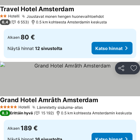
Travel Hotel Amsterdam
Katso hinnat
Hotelli
Joustavat monen hengen huonevaihtoehdot
Katso hinnat
2 Tähtiluokitus
6,4
6 553
0.5 km kohteesta Amsterdamin keskusta
80 €
Alkaen
Näytä hinnat
12 sivustolta
Katso hinnat
Jaa
Li
Grand Hotel Amrâth Amsterdam
Katso hinnat
Hotelli
Lämmitetty sisäuima-allas
Katso hinnat
5 Tähtiluokitus
8,3
Erittäin hyvä
15 192
0.5 km kohteesta Amsterdamin keskusta
189 €
Alkaen
Näytä hinnat
16 sivustolta
Katso hinnat