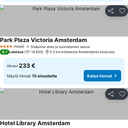
Jaa
Li
Park Plaza Victoria Amsterdam
Katso hinnat
Hotelli
Sisäuima-allas ja suomalainen sauna
Katso hinnat
4 Tähtiluokitus
8,7
Loistava
18 835
0.2 km kohteesta Amsterdamin keskusta
233 €
Alkaen
Näytä hinnat
15 sivustolta
Katso hinnat
Jaa
Li
Hotel Library Amsterdam
Katso hinnat