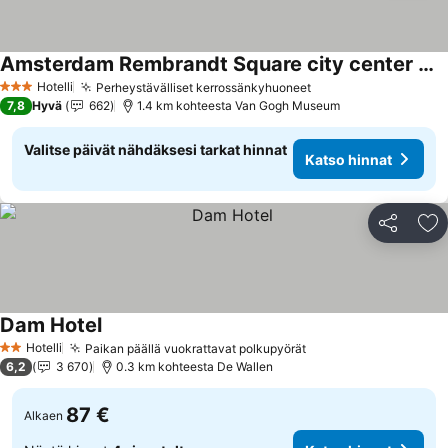
Amsterdam Rembrandt Square city center Hotel
Katso hinnat
Hotelli
Perheystävälliset kerrossänkyhuoneet
Katso hinnat
3 Tähtiluokitus
7,8
Hyvä
662
1.4 km kohteesta Van Gogh Museum
Valitse päivät nähdäksesi tarkat hinnat
Katso hinnat
Jaa
Li
Dam Hotel
Katso hinnat
Hotelli
Paikan päällä vuokrattavat polkupyörät
Katso hinnat
2 Tähtiluokitus
6,2
3 670
0.3 km kohteesta De Wallen
87 €
Alkaen