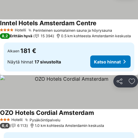
Inntel Hotels Amsterdam Centre
Katso hinnat
Hotelli
Perinteinen suomalainen sauna ja höyrysauna
Katso hinn
4 Tähtiluokitus
8,2
Erittäin hyvä
15 394
0.5 km kohteesta Amsterdamin keskusta
181 €
Alkaen
Näytä hinnat
17 sivustolta
Katso hinnat
Jaa
Li
OZO Hotels Cordial Amsterdam
Katso hinnat
Hotelli
Pysäköintipalvelu
Katso hinnat
3 Tähtiluokitus
6,4
6 113
1.0 km kohteesta Amsterdamin keskusta