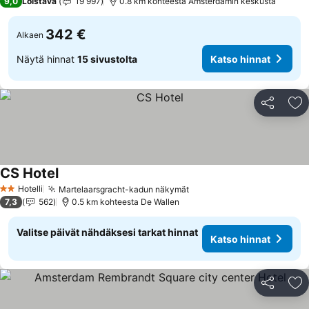
9,0
Loistava
19 997
0.8 km kohteesta Amsterdamin keskusta
342 €
Alkaen
Näytä hinnat
15 sivustolta
Katso hinnat
Jaa
Li
CS Hotel
Katso hinnat
Hotelli
Martelaarsgracht-kadun näkymät
Katso hinnat
2 Tähtiluokitus
7,3
562
0.5 km kohteesta De Wallen
Valitse päivät nähdäksesi tarkat hinnat
Katso hinnat
Jaa
Li