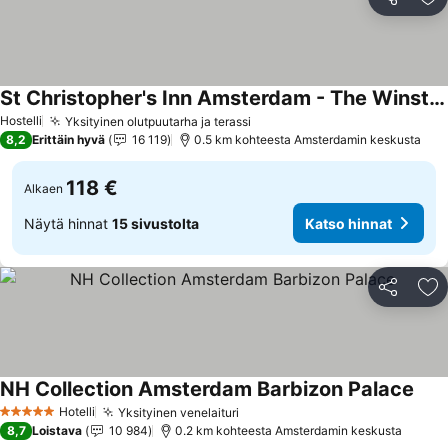
Jaa
Li
St Christopher's Inn Amsterdam - The Winston
Katso hinnat
Hostelli
Yksityinen olutpuutarha ja terassi
Katso hinnat
8,2
Erittäin hyvä
16 119
0.5 km kohteesta Amsterdamin keskusta
118 €
Alkaen
Näytä hinnat
15 sivustolta
Katso hinnat
Jaa
Li
NH Collection Amsterdam Barbizon Palace
Kats
Hotelli
Yksityinen venelaituri
Katso hinnat
5 Tähtiluokitus
8,7
Loistava
10 984
0.2 km kohteesta Amsterdamin keskusta