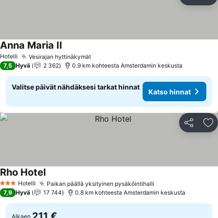
Jaa
Li
Anna Maria II
Katso hinnat
Hotelli
Vesirajan hyttinäkymät
Katso hinnat
7,5
Hyvä
2 362
0.9 km kohteesta Amsterdamin keskusta
Valitse päivät nähdäksesi tarkat hinnat
Katso hinnat
Jaa
Li
Rho Hotel
Katso hinnat
Hotelli
Paikan päällä yksityinen pysäköintihalli
Katso hinnat
3 Tähtiluokitus
7,9
Hyvä
17 744
0.8 km kohteesta Amsterdamin keskusta
211 €
Alkaen