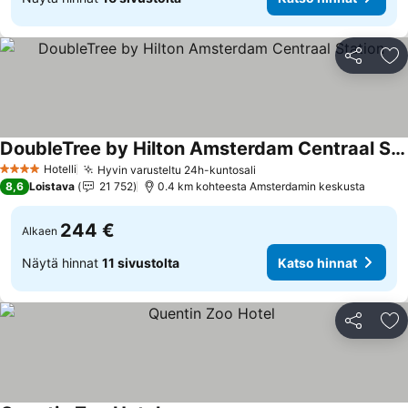
Jaa
Li
DoubleTree by Hilton Amsterdam Centraal Station
Katso hinnat
Hotelli
Hyvin varusteltu 24h-kuntosali
Katso hinnat
4 Tähtiluokitus
8,6
Loistava
21 752
0.4 km kohteesta Amsterdamin keskusta
244 €
Alkaen
Näytä hinnat
11 sivustolta
Katso hinnat
Jaa
Li