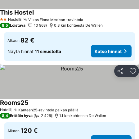
This Hostel
Katso hinnat
Hostelli
Vilkas Fiona Mexican -ravintola
Katso hinnat
2 Tähtiluokitus
8,5
Loistava
10 968
0.3 km kohteesta De Wallen
82 €
Alkaen
Näytä hinnat
11 sivustolta
Katso hinnat
Jaa
Li
Rooms25
Katso hinnat
Hotelli
Kanteen25-ravintola paikan päällä
Katso hinnat
8,4
Erittäin hyvä
2 426
1.1 km kohteesta De Wallen
120 €
Alkaen