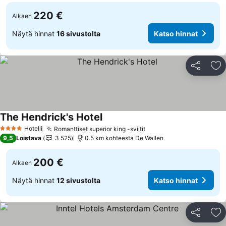
220 €
Alkaen
Näytä hinnat
16 sivustolta
Katso hinnat
Jaa
Li
The Hendrick's Hotel
Katso hinnat
Hotelli
Romanttiset superior king -sviitit
Katso hinnat
4 Tähtiluokitus
9,5
Loistava
3 525
0.5 km kohteesta De Wallen
200 €
Alkaen
Näytä hinnat
12 sivustolta
Katso hinnat
Jaa
Li