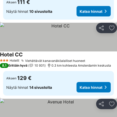
111 €
Alkaen
Näytä hinnat
10 sivustolta
Katso hinnat
Jaa
Li
Hotel CC
Katso hinnat
Hotelli
Viehättävät kanavanäköalalliset huoneet
Katso hinnat
3 Tähtiluokitus
8,1
Erittäin hyvä
10 931
0.3 km kohteesta Amsterdamin keskusta
129 €
Alkaen
Näytä hinnat
14 sivustolta
Katso hinnat
Jaa
Li