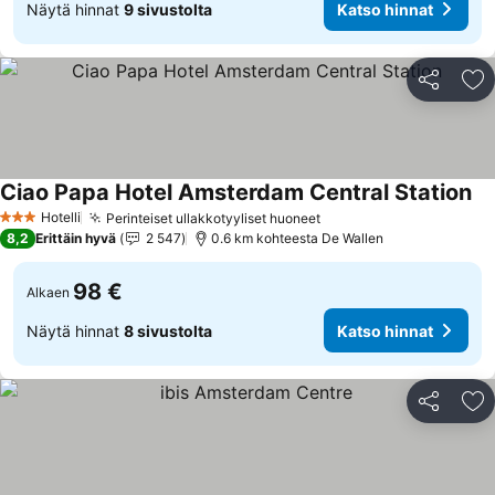
Näytä hinnat
9 sivustolta
Katso hinnat
Jaa
Li
Ciao Papa Hotel Amsterdam Central Station
Ka
Hotelli
Perinteiset ullakkotyyliset huoneet
Katso hinnat
3 Tähtiluokitus
8,2
Erittäin hyvä
2 547
0.6 km kohteesta De Wallen
98 €
Alkaen
Näytä hinnat
8 sivustolta
Katso hinnat
Jaa
Li