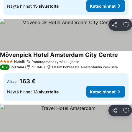
Näytä hinnat
15 sivustolta
Katso hinnat
Jaa
Li
Mövenpick Hotel Amsterdam City Centre
Katso 
Hotelli
Panoraamanäkymät IJ-joelle
Katso hinnat
4 Tähtiluokitus
8,7
Loistava
21 840
1.0 km kohteesta Amsterdamin keskusta
163 €
Alkaen
Näytä hinnat
13 sivustolta
Katso hinnat
Jaa
Li