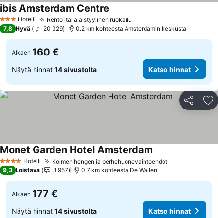
ibis Amsterdam Centre
Katso hinnat
Hotelli
Rento italialaistyylinen ruokailu
Katso hinnat
3 Tähtiluokitus
7,8
Hyvä
20 329
0.2 km kohteesta Amsterdamin keskusta
160 €
Alkaen
Näytä hinnat
14 sivustolta
Katso hinnat
Jaa
Li
Monet Garden Hotel Amsterdam
Katso hinnat
Hotelli
Kolmen hengen ja perhehuonevaihtoehdot
Katso hinnat
4 Tähtiluokitus
9,3
Loistava
8 957
0.7 km kohteesta De Wallen
177 €
Alkaen
Näytä hinnat
14 sivustolta
Katso hinnat