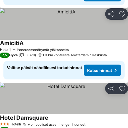
Jaa
Li
AmicitiA
Katso hinnat
Hotelli
Panoraamanäkymät yläkannelta
Katso hinnat
7,5
Hyvä
3 379
1.0 km kohteesta Amsterdamin keskusta
Valitse päivät nähdäksesi tarkat hinnat
Katso hinnat
Jaa
Li
Hotel Damsquare
Katso hinnat
Hotelli
Monipuoliset usean hengen huoneet
Katso hinnat
3 Tähtiluokitus