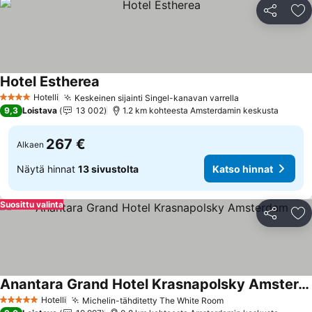
Jaa
Li
Hotel Estherea
Katso hinnat
Hotelli
Keskeinen sijainti Singel-kanavan varrella
Katso hinnat
4 Tähtiluokitus
9,3
Loistava
13 002
1.2 km kohteesta Amsterdamin keskusta
267 €
Alkaen
Näytä hinnat
13 sivustolta
Katso hinnat
Suosittu valinta
Jaa
Li
Anantara Grand Hotel Krasnapolsky Amsterdam
Katso hinnat
Hotelli
Michelin-tähditetty The White Room
Katso hinnat
5 Tähtiluokitus