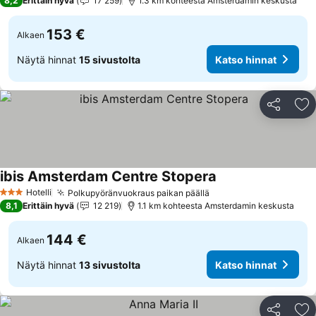
8,2
Erittäin hyvä
17 259
1.3 km kohteesta Amsterdamin keskusta
153 €
Alkaen
Näytä hinnat
15 sivustolta
Katso hinnat
Jaa
Li
ibis Amsterdam Centre Stopera
Katso hinnat
Hotelli
Polkupyöränvuokraus paikan päällä
Katso hinnat
3 Tähtiluokitus
8,1
Erittäin hyvä
12 219
1.1 km kohteesta Amsterdamin keskusta
144 €
Alkaen
Näytä hinnat
13 sivustolta
Katso hinnat