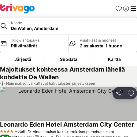
Suosikit
Kirjaud
Val
Kohde
De Wallen, Amsterdam
Tulo-/lähtöpäivä
Asiakkaat ja huoneet
Päivämäärät
2 asiakasta, 1 huone
Järjestä
Suodata
Kartta
Majoitukset kohteessa Amsterdam lähellä
kohdetta De Wallen
Näin maksut vaikuttavat hakutulosten järjestykseen
Jaa
Li
Leonardo Eden Hotel Amsterdam City Center
K
Hotelli
Ainutlaatuiset kaksikerroksiset perhehuoneistot
Katso hin
4 Tähtiluokitus