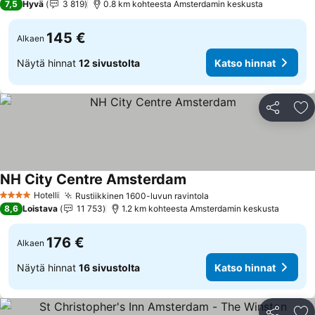
7,5
Hyvä
3 819
0.8 km kohteesta Amsterdamin keskusta
145 €
Alkaen
Näytä hinnat
12 sivustolta
Katso hinnat
Jaa
Li
NH City Centre Amsterdam
Katso hinnat
Hotelli
Rustiikkinen 1600-luvun ravintola
Katso hinnat
4 Tähtiluokitus
8,6
Loistava
11 753
1.2 km kohteesta Amsterdamin keskusta
176 €
Alkaen
Näytä hinnat
16 sivustolta
Katso hinnat