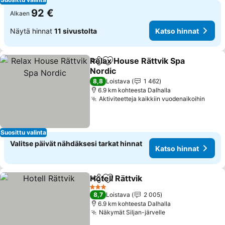
92 €
Alkaen
Näytä hinnat
11 sivustolta
Katso hinnat
Relax House Rättvik Spa
Jaa
Lisää suosikkeihin
Nordic
8,8
Loistava
1 462
6.9 km kohteesta Dalhalla
Aktiviteetteja kaikkiin vuodenaikoihin
Suosittu valinta
Valitse päivät nähdäksesi tarkat hinnat
Katso hinnat
Hotell Rättvik
Jaa
Lisää suosikkeihin
3 Tähtiluokitus
8,7
Loistava
2 005
6.9 km kohteesta Dalhalla
Näkymät Siljan-järvelle