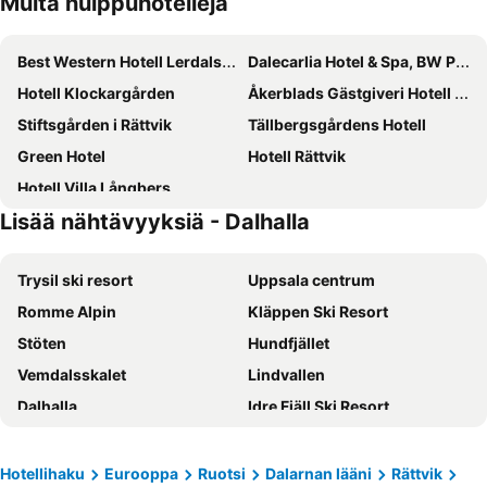
Muita huippuhotelleja
Best Western Hotell Lerdalshoejden
Dalecarlia Hotel & Spa, BW Premier Collection
Hotell Klockargården
Åkerblads Gästgiveri Hotell Spa
Stiftsgården i Rättvik
Tällbergsgårdens Hotell
Green Hotel
Hotell Rättvik
Hotell Villa Långbers
Lisää nähtävyyksiä - Dalhalla
Trysil ski resort
Uppsala centrum
Romme Alpin
Kläppen Ski Resort
Stöten
Hundfjället
Vemdalsskalet
Lindvallen
Dalhalla
Idre Fjäll Ski Resort
Gamla Uppsala
Uppsala Centralstation
Järvsöbacken
Furuviksparken
Hotellihaku
Eurooppa
Ruotsi
Dalarnan lääni
Rättvik