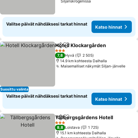
Siljanskrogenissa
Valitse päivät nähdäksesi tarkat hinnat
Katso hinnat
Hotell Klockargården
Jaa
Lisää suosikkeihin
3 Tähtiluokitus
7,8
Hyvä
2 505
14.9 km kohteesta Dalhalla
Maisemalliset näkymät Siljan-järvelle
Suosittu valinta
Valitse päivät nähdäksesi tarkat hinnat
Katso hinnat
Tällbergsgårdens Hotell
Jaa
Lisää suosikkeihin
3 Tähtiluokitus
8,8
Loistava
1 725
15.1 km kohteesta Dalhalla