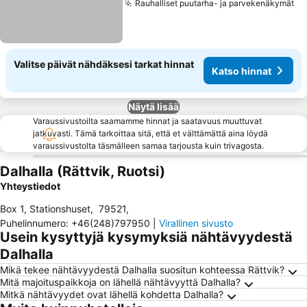
Rauhalliset puutarha- ja parvekenäkymät
Valitse päivät nähdäksesi tarkat hinnat
Katso hinnat
Näytä lisää
Varaussivustoilta saamamme hinnat ja saatavuus muuttuvat
jatkuvasti. Tämä tarkoittaa sitä, että et välttämättä aina löydä
varaussivustolta täsmälleen samaa tarjousta kuin trivagosta.
Dalhalla (Rättvik, Ruotsi)
Yhteystiedot
Box 1, Stationshuset
,
79521
,
Puhelinnumero
:
+46(248)797950
|
Virallinen sivusto
Usein kysyttyjä kysymyksiä nähtävyydestä
Dalhalla
Mikä tekee nähtävyydestä Dalhalla suositun kohteessa Rättvik?
Mitä majoituspaikkoja on lähellä nähtävyyttä Dalhalla?
Mitkä nähtävyydet ovat lähellä kohdetta Dalhalla?