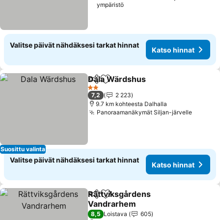
ympäristö
Valitse päivät nähdäksesi tarkat hinnat
Katso hinnat
Dala Wärdshus
Jaa
Lisää suosikkeihin
2 Tähtiluokitus
7,2
2 223
9.7 km kohteesta Dalhalla
Panoraamanäkymät Siljan-järvelle
Suosittu valinta
Valitse päivät nähdäksesi tarkat hinnat
Katso hinnat
Rättviksgårdens
Jaa
Lisää suosikkeihin
Vandrarhem
8,5
Loistava
605