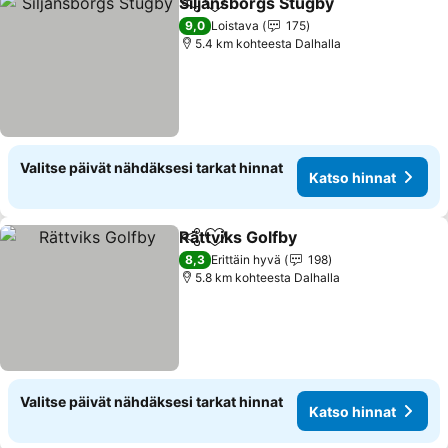
Siljansborgs Stugby
Jaa
Lisää suosikkeihin
9,0
Loistava
175
5.4 km kohteesta Dalhalla
Valitse päivät nähdäksesi tarkat hinnat
Katso hinnat
Rättviks Golfby
Jaa
Lisää suosikkeihin
8,3
Erittäin hyvä
198
5.8 km kohteesta Dalhalla
Valitse päivät nähdäksesi tarkat hinnat
Katso hinnat