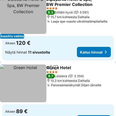
Jaa
Lisää suosikkeihin
BW Premier Collection
4 Tähtiluokitus
8,3
Erittäin hyvä
5 061
15.7 km kohteesta Dalhalla
Laaja spa-osasto ulkoilmalämpöaltailla
Suosittu valinta
120 €
Alkaen
Näytä hinnat
11 sivustolta
Katso hinnat
Green Hotel
Jaa
Lisää suosikkeihin
4 Tähtiluokitus
8,7
Loistava
3 354
15.3 km kohteesta Dalhalla
Panoraamanäkymät Siljan-järvelle
89 €
Alkaen