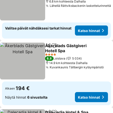
6.8 km kohteesta Dalhalla
Lähellä Rättviksbackenin laskettelurinnettä
Valitse päivät nähdäksesi tarkat hinnat
Katso hinnat
Åkerblads Gästgiveri
Jaa
Lisää suosikkeihin
Hotell Spa
4 Tähtiluokitus
8,8
Loistava
5 034
14.9 km kohteesta Dalhalla
Kuvankaunis Tällbergin kyläympäristö
194 €
Alkaen
Näytä hinnat
6 sivustolta
Katso hinnat
Dalecarlia Hotel & Spa,