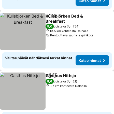
Katso hinnat
Kullsbjörken Bed &
Jaa
Lisää suosikkeihin
Breakfast
9,0
Loistava
754
13.5 km kohteesta Dalhalla
Rentouttava sauna ja grillikota
Valitse päivät nähdäksesi tarkat hinnat
Katso hinnat
Gasthus Nittsjo
Jaa
Lisää suosikkeihin
8,6
Loistava
21
3.7 km kohteesta Dalhalla