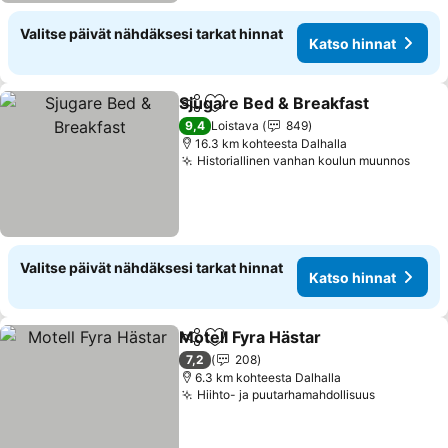
Valitse päivät nähdäksesi tarkat hinnat
Katso hinnat
Sjugare Bed & Breakfast
Jaa
Lisää suosikkeihin
9,4
Loistava
849
16.3 km kohteesta Dalhalla
Historiallinen vanhan koulun muunnos
Valitse päivät nähdäksesi tarkat hinnat
Katso hinnat
Motell Fyra Hästar
Jaa
Lisää suosikkeihin
7,2
208
6.3 km kohteesta Dalhalla
Hiihto- ja puutarhamahdollisuus