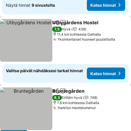
Näytä hinnat
9 sivustolta
Katso hinnat
Utbygårdens Hostel
Jaa
Lisää suosikkeihin
7,5
Hyvä
436
11.4 km kohteesta Dalhalla
Yksinkertaiset huoneet puulattioilla
Valitse päivät nähdäksesi tarkat hinnat
Katso hinnat
Bruntegården
Jaa
Lisää suosikkeihin
8,3
Erittäin hyvä
748
7.8 km kohteesta Dalhalla
Harkitut maistelumenut