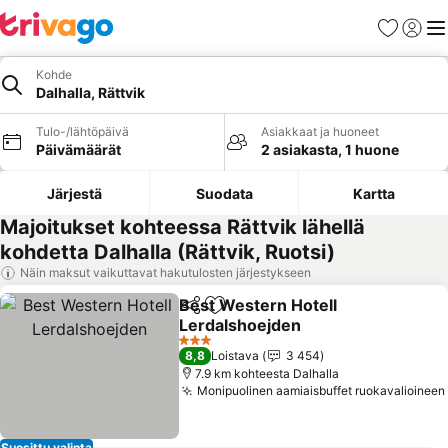
Suosikit
Kirjaud
Val
Kohde
Dalhalla, Rättvik
Tulo-/lähtöpäivä
Asiakkaat ja huoneet
Päivämäärät
2 asiakasta, 1 huone
Järjestä
Suodata
Kartta
Majoitukset kohteessa Rättvik lähellä
kohdetta Dalhalla (Rättvik, Ruotsi)
Näin maksut vaikuttavat hakutulosten järjestykseen
Best Western Hotell
Jaa
Lisää suosikkeihin
Lerdalshoejden
3 Tähtiluokitus
8,8
Loistava
3 454
7.9 km kohteesta Dalhalla
Monipuolinen aamiaisbuffet ruokavalioineen
Suosittu valinta