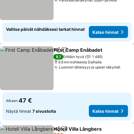
Panoraamanäkymät Siljan-järvelle
Valitse päivät nähdäksesi tarkat hinnat
Katso hinnat
First Camp Enåbadet
Jaa
Lisää suosikkeihin
8,1
Erittäin hyvä
1 485
6.6 km kohteesta Dalhalla
Luonnon läheisyys ja upeat näkymät
47 €
Alkaen
Näytä hinnat
7 sivustolta
Katso hinnat
Hotell Villa Långbers
Jaa
Lisää suosikkeihin