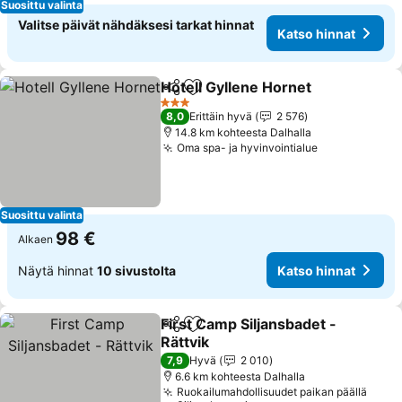
Suosittu valinta
Valitse päivät nähdäksesi tarkat hinnat
Katso hinnat
Hotell Gyllene Hornet
Jaa
Lisää suosikkeihin
3 Tähtiluokitus
8,0
Erittäin hyvä
2 576
14.8 km kohteesta Dalhalla
Oma spa- ja hyvinvointialue
Suosittu valinta
98 €
Alkaen
Näytä hinnat
10 sivustolta
Katso hinnat
First Camp Siljansbadet -
Jaa
Lisää suosikkeihin
Rättvik
7,9
Hyvä
2 010
6.6 km kohteesta Dalhalla
Ruokailumahdollisuudet paikan päällä