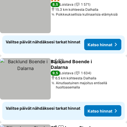
3 Tähtiluokitus
8,5
Loistava
1 571
15.3 km kohteesta Dalhalla
Poikkeuksellisia kulinaarisia elämyksiä
Valitse päivät nähdäksesi tarkat hinnat
Katso hinnat
Backlund Boende i
Jaa
Lisää suosikkeihin
Dalarna
9,5
Loistava
1 634
6.5 km kohteesta Dalhalla
Ainutlaatuinen majoitus entisellä
huoltoasemalla
Valitse päivät nähdäksesi tarkat hinnat
Katso hinnat