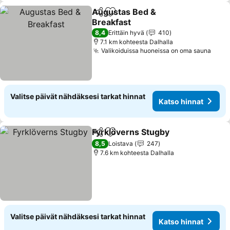
Augustas Bed &
Jaa
Lisää suosikkeihin
Breakfast
8,4
Erittäin hyvä
410
7.1 km kohteesta Dalhalla
Valikoiduissa huoneissa on oma sauna
Valitse päivät nähdäksesi tarkat hinnat
Katso hinnat
Fyrklöverns Stugby
Jaa
Lisää suosikkeihin
8,5
Loistava
247
7.6 km kohteesta Dalhalla
Valitse päivät nähdäksesi tarkat hinnat
Katso hinnat