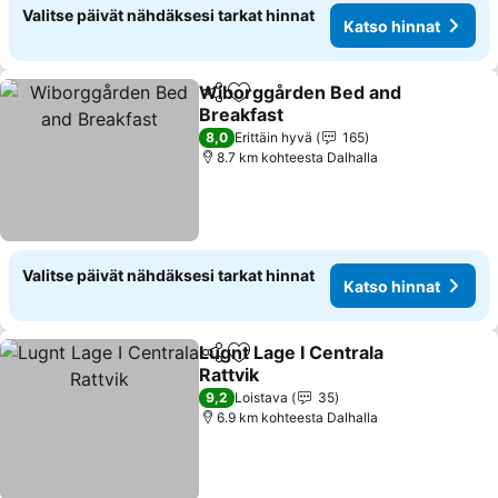
Valitse päivät nähdäksesi tarkat hinnat
Katso hinnat
Wiborggården Bed and
Jaa
Lisää suosikkeihin
Breakfast
8,0
Erittäin hyvä
165
8.7 km kohteesta Dalhalla
Valitse päivät nähdäksesi tarkat hinnat
Katso hinnat
Lugnt Lage I Centrala
Jaa
Lisää suosikkeihin
Rattvik
9,2
Loistava
35
6.9 km kohteesta Dalhalla