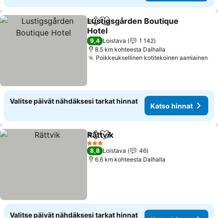
Lustigsgården Boutique
Jaa
Lisää suosikkeihin
Hotel
9,4
Loistava
1 142
8.5 km kohteesta Dalhalla
Poikkeuksellinen kotitekoinen aamiainen
Valitse päivät nähdäksesi tarkat hinnat
Katso hinnat
Rättvik
Jaa
Lisää suosikkeihin
3 Tähtiluokitus
8,8
Loistava
46
6.6 km kohteesta Dalhalla
Valitse päivät nähdäksesi tarkat hinnat