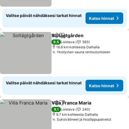
Valitse päivät nähdäksesi tarkat hinnat
Katso hinnat
Soltägtgården
Jaa
Lisää suosikkeihin
9,5
Loistava
583
16.6 km kohteesta Dalhalla
Yksityinen sauna rentoutumiseen
Valitse päivät nähdäksesi tarkat hinnat
Katso hinnat
Villa Franca Maria
Jaa
Lisää suosikkeihin
9,1
Loistava
240
9.7 km kohteesta Dalhalla
Suksivälineet ja hissilippupalvelut