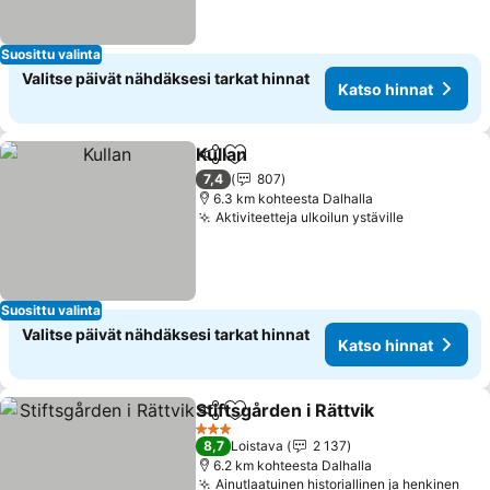
Suosittu valinta
Valitse päivät nähdäksesi tarkat hinnat
Katso hinnat
Kullan
Jaa
Lisää suosikkeihin
7,4
807
6.3 km kohteesta Dalhalla
Aktiviteetteja ulkoilun ystäville
Suosittu valinta
Valitse päivät nähdäksesi tarkat hinnat
Katso hinnat
Stiftsgården i Rättvik
Jaa
Lisää suosikkeihin
3 Tähtiluokitus
8,7
Loistava
2 137
6.2 km kohteesta Dalhalla
Ainutlaatuinen historiallinen ja henkinen