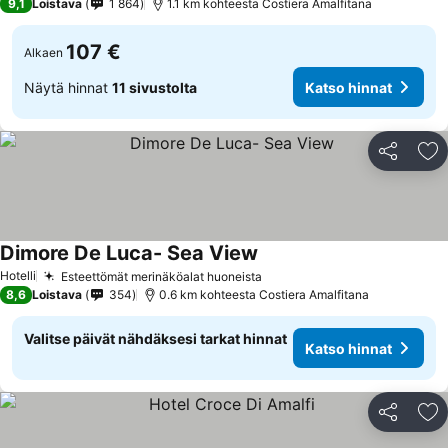
9,1
Loistava
1 864
1.1 km kohteesta Costiera Amalfitana
107 €
Alkaen
Näytä hinnat
11 sivustolta
Katso hinnat
Jaa
Li
Dimore De Luca- Sea View
Katso hinnat
Hotelli
Esteettömät merinäköalat huoneista
Katso hinnat
8,6
Loistava
354
0.6 km kohteesta Costiera Amalfitana
Valitse päivät nähdäksesi tarkat hinnat
Katso hinnat
Jaa
Li