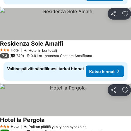
Jaa
Li
Residenza Sole Amalfi
Katso hinnat
Hotelli
Hotellin kuntosali
Katso hinnat
3 Tähtiluokitus
7,3
740
0.9 km kohteesta Costiera Amalfitana
Valitse päivät nähdäksesi tarkat hinnat
Katso hinnat
Jaa
Li
Hotel la Pergola
Katso hinnat
Hotelli
Paikan päällä yksityinen pysäköinti
Katso hinnat
3 Tähtiluokitus