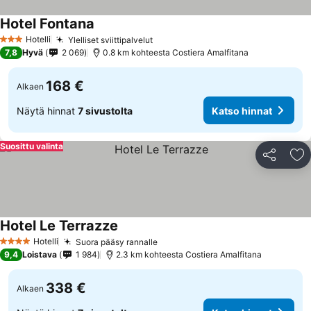
Hotel Fontana
Katso hinnat
Hotelli
Ylelliset sviittipalvelut
Katso hinnat
3 Tähtiluokitus
7,8
Hyvä
2 069
0.8 km kohteesta Costiera Amalfitana
168 €
Alkaen
Näytä hinnat
7 sivustolta
Katso hinnat
Suosittu valinta
Jaa
Li
Hotel Le Terrazze
Katso hinnat
Hotelli
Suora pääsy rannalle
Katso hinnat
4 Tähtiluokitus
9,4
Loistava
1 984
2.3 km kohteesta Costiera Amalfitana
338 €
Alkaen