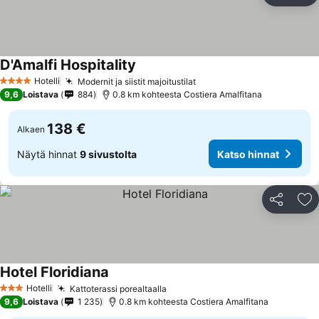
D'Amalfi Hospitality
Katso hinnat
Hotelli
Modernit ja siistit majoitustilat
Katso hinnat
4 Tähtiluokitus
9,6
Loistava
884
0.8 km kohteesta Costiera Amalfitana
138 €
Alkaen
Näytä hinnat
9 sivustolta
Katso hinnat
Jaa
Li
Hotel Floridiana
Katso hinnat
Hotelli
Kattoterassi porealtaalla
Katso hinnat
3 Tähtiluokitus
9,6
Loistava
1 235
0.8 km kohteesta Costiera Amalfitana