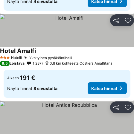
Näytä hinnat
4 sivustolta
Katso hinnat
Jaa
Li
Hotel Amalfi
Katso hinnat
Hotelli
Yksityinen pysäköintihalli
Katso hinnat
3 Tähtiluokitus
8,5
Loistava
1 287
0.8 km kohteesta Costiera Amalfitana
191 €
Alkaen
Näytä hinnat
8 sivustolta
Katso hinnat
Jaa
Li