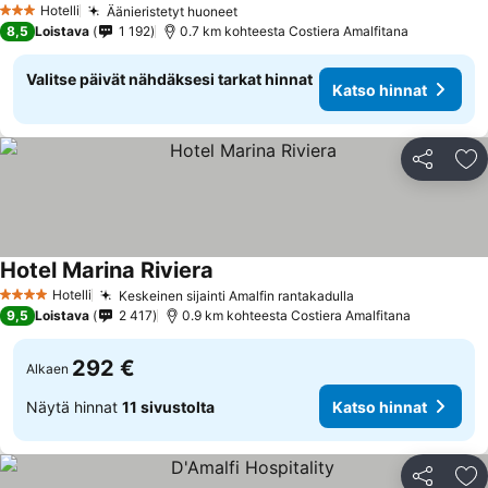
Hotelli
Äänieristetyt huoneet
Katso hinnat
3 Tähtiluokitus
8,5
Loistava
1 192
0.7 km kohteesta Costiera Amalfitana
Valitse päivät nähdäksesi tarkat hinnat
Katso hinnat
Jaa
Li
Hotel Marina Riviera
Katso hinnat
Hotelli
Keskeinen sijainti Amalfin rantakadulla
Katso hinnat
4 Tähtiluokitus
9,5
Loistava
2 417
0.9 km kohteesta Costiera Amalfitana
292 €
Alkaen
Näytä hinnat
11 sivustolta
Katso hinnat
Jaa
Li