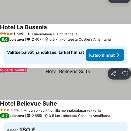
Jaa
Li
Hotel La Bussola
Katso hinnat
Hotelli
Erinomainen sijainti rannalla
Katso hinnat
4 Tähtiluokitus
8,6
Loistava
2 407
0.5 km kohteesta Costiera Amalfitana
Valitse päivät nähdäksesi tarkat hinnat
Katso hinnat
Suosittu valinta
Jaa
Li
Hotel Bellevue Suite
Katso hinnat
Hotelli
Junior-sviitit omilla merinäköalaparvekkeilla
Katso hinnat
3 Tähtiluokitus
8,7
Loistava
2 855
0.5 km kohteesta Costiera Amalfitana
180 €
Alkaen