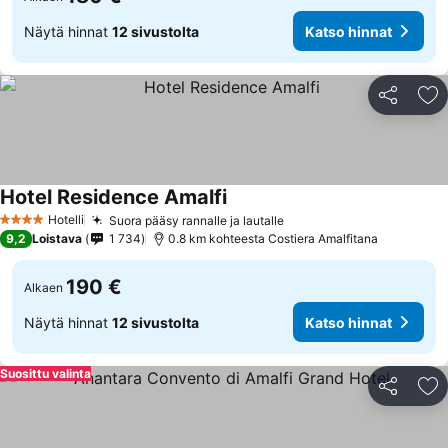
Näytä hinnat
12 sivustolta
Katso hinnat
Jaa
Li
Hotel Residence Amalfi
Katso hinnat
Hotelli
Suora pääsy rannalle ja lautalle
Katso hinnat
4 Tähtiluokitus
9,2
Loistava
1 734
0.8 km kohteesta Costiera Amalfitana
190 €
Alkaen
Näytä hinnat
12 sivustolta
Katso hinnat
Suosittu valinta
Jaa
Li