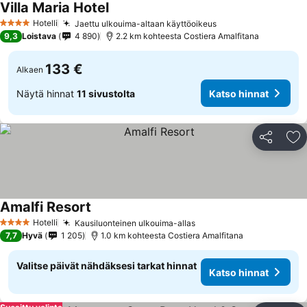
Villa Maria Hotel
Katso hinnat
Hotelli
Jaettu ulkouima-altaan käyttöoikeus
Katso hinnat
4 Tähtiluokitus
9,3
Loistava
4 890
2.2 km kohteesta Costiera Amalfitana
133 €
Alkaen
Näytä hinnat
11 sivustolta
Katso hinnat
Jaa
Li
Amalfi Resort
Katso hinnat
Hotelli
Kausiluonteinen ulkouima-allas
Katso hinnat
4 Tähtiluokitus
7,7
Hyvä
1 205
1.0 km kohteesta Costiera Amalfitana
Valitse päivät nähdäksesi tarkat hinnat
Katso hinnat