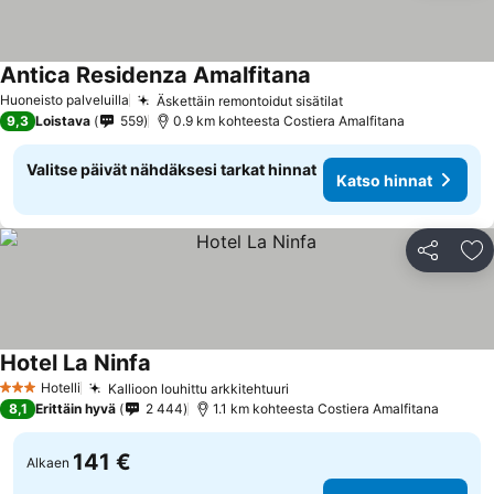
Antica Residenza Amalfitana
Katso hinnat
Huoneisto palveluilla
Äskettäin remontoidut sisätilat
Katso hinnat
9,3
Loistava
559
0.9 km kohteesta Costiera Amalfitana
Valitse päivät nähdäksesi tarkat hinnat
Katso hinnat
Jaa
Li
Hotel La Ninfa
Katso hinnat
Hotelli
Kallioon louhittu arkkitehtuuri
Katso hinnat
3 Tähtiluokitus
8,1
Erittäin hyvä
2 444
1.1 km kohteesta Costiera Amalfitana
141 €
Alkaen