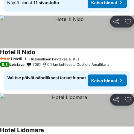
Näytä hinnat
11 sivustolta
Katso hinnat
Jaa
Li
Hotel Il Nido
Katso hinnat
Hotelli
Historiallinen käytäväsisustus
Katso hinnat
3 Tähtiluokitus
8,8
Loistava
709
0.1 km kohteesta Costiera Amalfitana
Valitse päivät nähdäksesi tarkat hinnat
Katso hinnat
Jaa
Li
Hotel Lidomare
Katso hinnat