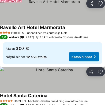
Suosittu valinta
Jaa
Li
Ravello Art Hotel Marmorata
Katso hinnat
Hotelli
Luonnollinen vesiputous ja luola
Katso hinnat
4 Tähtiluokitus
9,0
Loistava
2 247
2.8 km kohteesta Costiera Amalfitana
307 €
Alkaen
Näytä hinnat
12 sivustolta
Katso hinnat
Jaa
Li
Hotel Santa Caterina
Katso hinnat
Hotelli
Michelin-tähden fine dining -ravintola Glicine
Katso hin
5 Tähtiluokitus