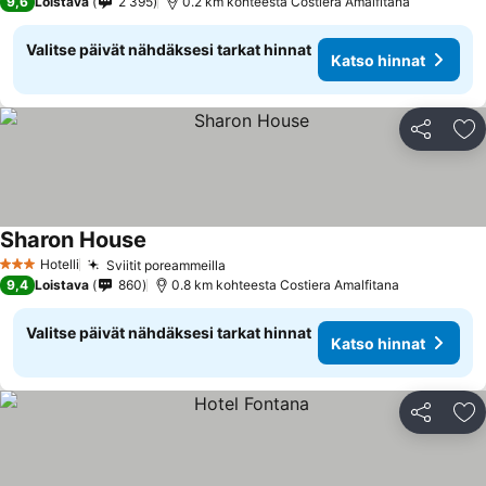
9,6
Loistava
2 395
0.2 km kohteesta Costiera Amalfitana
Valitse päivät nähdäksesi tarkat hinnat
Katso hinnat
Jaa
Li
Sharon House
Katso hinnat
Hotelli
Sviitit poreammeilla
Katso hinnat
3 Tähtiluokitus
9,4
Loistava
860
0.8 km kohteesta Costiera Amalfitana
Valitse päivät nähdäksesi tarkat hinnat
Katso hinnat
Jaa
Li