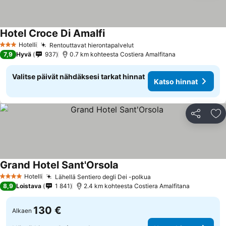
Hotel Croce Di Amalfi
Katso hinnat
Hotelli
Rentouttavat hierontapalvelut
Katso hinnat
3 Tähtiluokitus
7,9
Hyvä
937
0.7 km kohteesta Costiera Amalfitana
Valitse päivät nähdäksesi tarkat hinnat
Katso hinnat
Jaa
Li
Grand Hotel Sant'Orsola
Katso hinnat
Hotelli
Lähellä Sentiero degli Dei -polkua
Katso hinnat
4 Tähtiluokitus
8,9
Loistava
1 841
2.4 km kohteesta Costiera Amalfitana
130 €
Alkaen