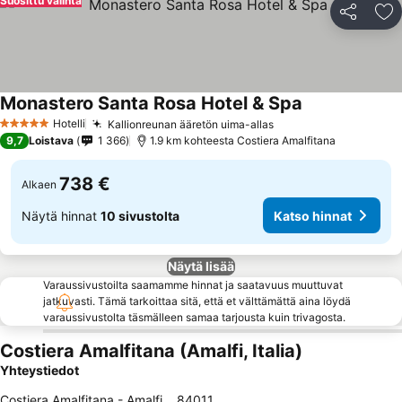
Suosittu valinta
Jaa
Li
Monastero Santa Rosa Hotel & Spa
Katso hinnat
Hotelli
Kallionreunan ääretön uima-allas
Katso hinnat
5 Tähtiluokitus
9,7
Loistava
1 366
1.9 km kohteesta Costiera Amalfitana
738 €
Alkaen
Näytä hinnat
10 sivustolta
Katso hinnat
Näytä lisää
Varaussivustoilta saamamme hinnat ja saatavuus muuttuvat
jatkuvasti. Tämä tarkoittaa sitä, että et välttämättä aina löydä
varaussivustolta täsmälleen samaa tarjousta kuin trivagosta.
Costiera Amalfitana (Amalfi, Italia)
Yhteystiedot
Costiera Amalfitana - Amalfi
,
84011
,