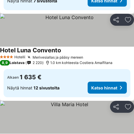
Näytä hinnat
7 sivustolta
Katso hinnat
Jaa
Li
Hotel Luna Convento
Katso hinnat
Hotelli
Merivesiallas ja pääsy mereen
Katso hinnat
4 Tähtiluokitus
8,9
Loistava
2 220
1.0 km kohteesta Costiera Amalfitana
1 635 €
Alkaen
Näytä hinnat
12 sivustolta
Katso hinnat
Jaa
Li