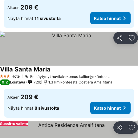
209 €
Alkaen
Näytä hinnat
11 sivustolta
Katso hinnat
Jaa
Li
Villa Santa Maria
Katso hinnat
Hotelli
Eristäytynyt huvilakokemus kallionjyrkänteellä
Katso hinna
3 Tähtiluokitus
9,2
Loistava
729
1.3 km kohteesta Costiera Amalfitana
209 €
Alkaen
Näytä hinnat
8 sivustolta
Katso hinnat
Suosittu valinta
Jaa
Li