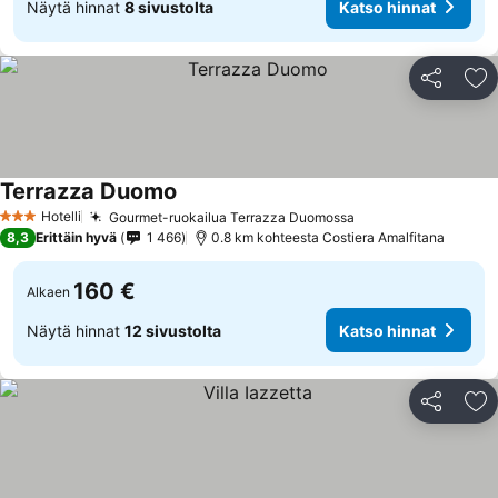
Näytä hinnat
8 sivustolta
Katso hinnat
Jaa
Li
Terrazza Duomo
Katso hinnat
Hotelli
Gourmet-ruokailua Terrazza Duomossa
Katso hinnat
3 Tähtiluokitus
8,3
Erittäin hyvä
1 466
0.8 km kohteesta Costiera Amalfitana
160 €
Alkaen
Näytä hinnat
12 sivustolta
Katso hinnat
Jaa
Li