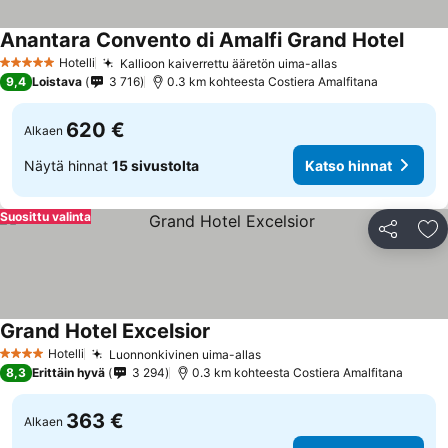
Anantara Convento di Amalfi Grand Hotel
Katso
Hotelli
Kallioon kaiverrettu ääretön uima-allas
Katso hinnat
5 Tähtiluokitus
9,4
Loistava
3 716
0.3 km kohteesta Costiera Amalfitana
620 €
Alkaen
Näytä hinnat
15 sivustolta
Katso hinnat
Suosittu valinta
Jaa
Li
Grand Hotel Excelsior
Katso hinnat
Hotelli
Luonnonkivinen uima-allas
Katso hinnat
4 Tähtiluokitus
8,3
Erittäin hyvä
3 294
0.3 km kohteesta Costiera Amalfitana
363 €
Alkaen