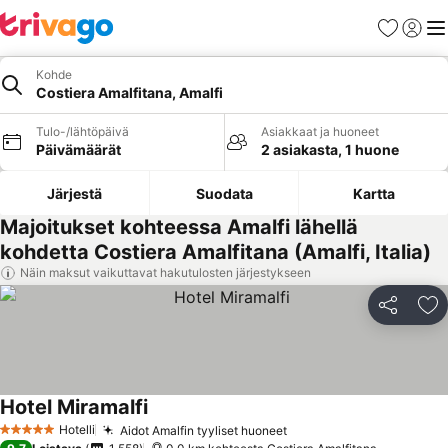
Suosikit
Kirjaud
Val
Kohde
Costiera Amalfitana, Amalfi
Tulo-/lähtöpäivä
Asiakkaat ja huoneet
Päivämäärät
2 asiakasta, 1 huone
Järjestä
Suodata
Kartta
Majoitukset kohteessa Amalfi lähellä
kohdetta Costiera Amalfitana (Amalfi, Italia)
Näin maksut vaikuttavat hakutulosten järjestykseen
Jaa
Li
Hotel Miramalfi
Katso hinnat
Hotelli
Aidot Amalfin tyyliset huoneet
Katso hinnat
5 Tähtiluokitus