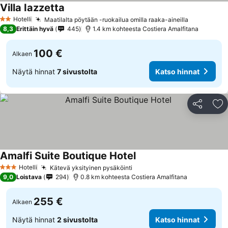
Villa Iazzetta
Katso hinnat
Hotelli
Maatilalta pöytään -ruokailua omilla raaka-aineilla
Katso hinn
2 Tähtiluokitus
8,3
Erittäin hyvä
445
1.4 km kohteesta Costiera Amalfitana
100 €
Alkaen
Näytä hinnat
7 sivustolta
Katso hinnat
Jaa
Li
Amalfi Suite Boutique Hotel
Katso hinnat
Hotelli
Kätevä yksityinen pysäköinti
Katso hinnat
3 Tähtiluokitus
9,0
Loistava
294
0.8 km kohteesta Costiera Amalfitana
255 €
Alkaen
Näytä hinnat
2 sivustolta
Katso hinnat