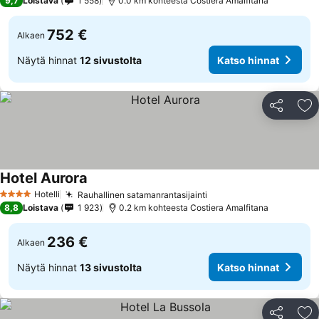
9,7
Loistava
1 558
0.0 km kohteesta Costiera Amalfitana
752 €
Alkaen
Näytä hinnat
12 sivustolta
Katso hinnat
Jaa
Li
Hotel Aurora
Katso hinnat
Hotelli
Rauhallinen satamanrantasijainti
Katso hinnat
4 Tähtiluokitus
8,8
Loistava
1 923
0.2 km kohteesta Costiera Amalfitana
236 €
Alkaen
Näytä hinnat
13 sivustolta
Katso hinnat