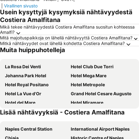
|
Virallinen sivusto
Usein kysyttyjä kysymyksiä nähtävyydestä
Costiera Amalfitana
Mikä tekee nähtävyydestä Costiera Amalfitana suositun kohteessa
Amalfi?
Mitä majoituspaikkoja on lähellä nähtävyyttä Costiera Amalfitana?
Mitkä nähtävyydet ovat lähellä kohdetta Costiera Amalfitana?
Muita huippuhotelleja
La Rosa Dei Venti
Hotel Club Due Torri
Johanna Park Hotel
Hotel Mega Mare
Hotel Royal Positano
Hotel Metropole
Hotel La Vue d'Or
Grand Hotel Cesare Augusto
Hotel del Mare
Hotel Miramare
Lisää nähtävyyksiä - Costiera Amalfitana
Hotel Michelangelo
Hotel Zi Teresa
Grand Hotel Aminta
Hotel Bellevue Suite
Naples Central Station
International Airport Naples
Hotel Rivage
Grand Hotel President
Chiaia
Historic Centre of Naples
Hotel Villa Maria
Grand Hotel Angiolieri