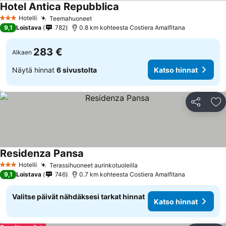
Hotel Antica Repubblica
Katso hinnat
Hotelli
Teemahuoneet
Katso hinnat
3 Tähtiluokitus
9,1
Loistava
782
0.8 km kohteesta Costiera Amalfitana
283 €
Alkaen
Näytä hinnat
6 sivustolta
Katso hinnat
Jaa
Li
Residenza Pansa
Katso hinnat
Hotelli
Terassihuoneet aurinkotuoleilla
Katso hinnat
3 Tähtiluokitus
9,1
Loistava
746
0.7 km kohteesta Costiera Amalfitana
Valitse päivät nähdäksesi tarkat hinnat
Katso hinnat