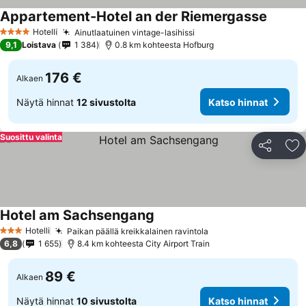
Appartement-Hotel an der Riemergasse
Hotelli
Ainutlaatuinen vintage-lasihissi
4 Tähtiluokitus
9,1
Loistava
1 384
0.8 km kohteesta Hofburg
176 €
Alkaen
Näytä hinnat
12 sivustolta
Katso hinnat
Suosittu valinta
Jaa
Li
Hotel am Sachsengang
Hotelli
Paikan päällä kreikkalainen ravintola
3 Tähtiluokitus
6,8
1 655
8.4 km kohteesta City Airport Train
89 €
Alkaen
Näytä hinnat
10 sivustolta
Katso hinnat