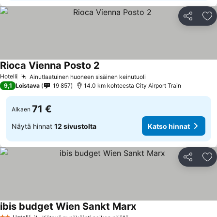
Jaa
Li
Rioca Vienna Posto 2
Hotelli
Ainutlaatuinen huoneen sisäinen keinutuoli
9,1
Loistava
19 857
14.0 km kohteesta City Airport Train
71 €
Alkaen
Näytä hinnat
12 sivustolta
Katso hinnat
Jaa
Li
ibis budget Wien Sankt Marx