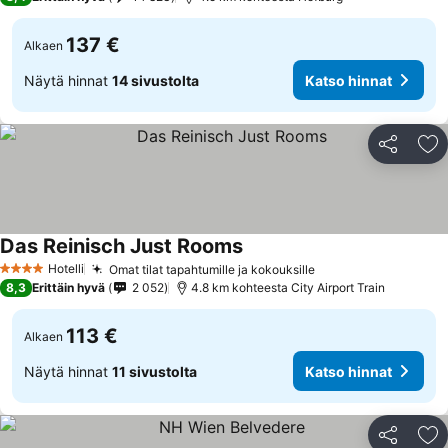
137 €
Alkaen
Näytä hinnat
14 sivustolta
Katso hinnat
Jaa
Li
Das Reinisch Just Rooms
Hotelli
Omat tilat tapahtumille ja kokouksille
4 Tähtiluokitus
8,3
Erittäin hyvä
2 052
4.8 km kohteesta City Airport Train
113 €
Alkaen
Näytä hinnat
11 sivustolta
Katso hinnat
Jaa
Li