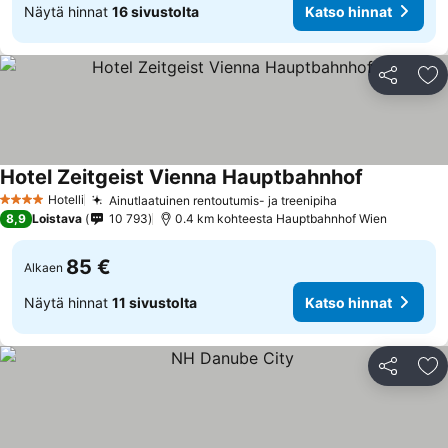
Näytä hinnat
16 sivustolta
Katso hinnat
Jaa
Li
Hotel Zeitgeist Vienna Hauptbahnhof
Hotelli
Ainutlaatuinen rentoutumis- ja treenipiha
4 Tähtiluokitus
8,9
Loistava
10 793
0.4 km kohteesta Hauptbahnhof Wien
85 €
Alkaen
Näytä hinnat
11 sivustolta
Katso hinnat
Jaa
Li