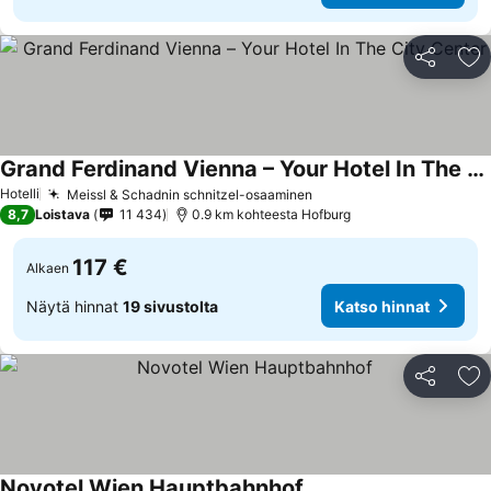
Jaa
Li
Grand Ferdinand Vienna – Your Hotel In The City Center
Hotelli
Meissl & Schadnin schnitzel-osaaminen
8,7
Loistava
11 434
0.9 km kohteesta Hofburg
117 €
Alkaen
Näytä hinnat
19 sivustolta
Katso hinnat
Jaa
Li
Novotel Wien Hauptbahnhof