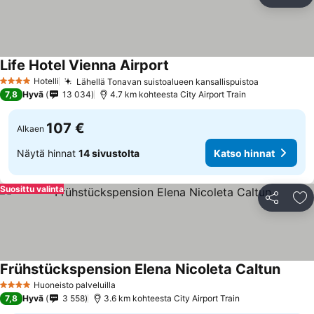
Jaa
Li
Life Hotel Vienna Airport
Hotelli
Lähellä Tonavan suistoalueen kansallispuistoa
4 Tähtiluokitus
7,8
Hyvä
13 034
4.7 km kohteesta City Airport Train
107 €
Alkaen
Näytä hinnat
14 sivustolta
Katso hinnat
Suosittu valinta
Jaa
Li
Frühstückspension Elena Nicoleta Caltun
Huoneisto palveluilla
4 Tähtiluokitus
7,8
Hyvä
3 558
3.6 km kohteesta City Airport Train