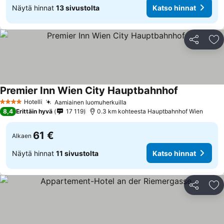
Näytä hinnat
13 sivustolta
Katso hinnat
Jaa
Li
Premier Inn Wien City Hauptbahnhof
Hotelli
Aamiainen luomuherkuilla
4 Tähtiluokitus
8,4
Erittäin hyvä
17 119
0.3 km kohteesta Hauptbahnhof Wien
61 €
Alkaen
Näytä hinnat
11 sivustolta
Katso hinnat
Jaa
Li