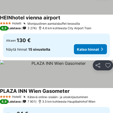
HEINhotel vienna airport
Hotelli
Monipuolinen aamiaisbuffet terassilla
4 Tähtiluokitus
8,5
Loistava
3 274
4.6 km kohteesta City Airport Train
130 €
Alkaen
Näytä hinnat
15 sivustolta
Katso hinnat
Jaa
Li
PLAZA INN Wien Gasometer
Hotelli
Kätevä online-sisään- ja uloskirjautuminen
4 Tähtiluokitus
8,9
Loistava
7 901
3.5 km kohteesta Hauptbahnhof Wien