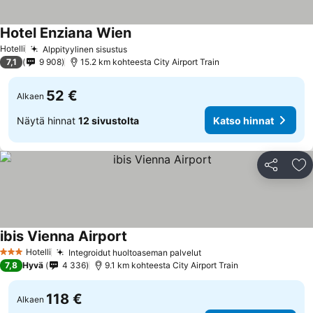
Hotel Enziana Wien
Hotelli
Alppityylinen sisustus
7,1
9 908
15.2 km kohteesta City Airport Train
52 €
Alkaen
Näytä hinnat
12 sivustolta
Katso hinnat
Jaa
Li
ibis Vienna Airport
Hotelli
Integroidut huoltoaseman palvelut
3 Tähtiluokitus
7,8
Hyvä
4 336
9.1 km kohteesta City Airport Train
118 €
Alkaen