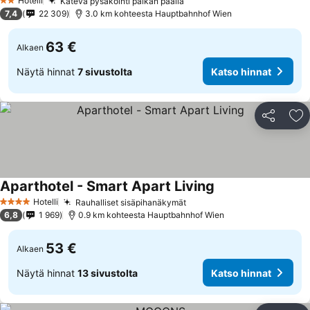
Hotelli
Kätevä pysäköinti paikan päällä
2 Tähtiluokitus
7,4
22 309
3.0 km kohteesta Hauptbahnhof Wien
63 €
Alkaen
Näytä hinnat
7 sivustolta
Katso hinnat
Jaa
Li
Aparthotel - Smart Apart Living
Hotelli
Rauhalliset sisäpihanäkymät
4 Tähtiluokitus
6,8
1 969
0.9 km kohteesta Hauptbahnhof Wien
53 €
Alkaen
Näytä hinnat
13 sivustolta
Katso hinnat