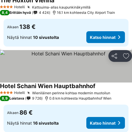
The Hoxton Vienna
Hotelli
Kattouima-allas kaupunkinäkymillä
4 Tähtiluokitus
8,4
Erittäin hyvä
4 424
16.1 km kohteesta City Airport Train
138 €
Alkaen
Näytä hinnat
10 sivustolta
Katso hinnat
Jaa
Li
Hotel Schani Wien Hauptbahnhof
Hotelli
Wieniläinen perinne kohtaa modernin muotoilun
4 Tähtiluokitus
8,9
Loistava
9 726
0.6 km kohteesta Hauptbahnhof Wien
86 €
Alkaen
Näytä hinnat
16 sivustolta
Katso hinnat