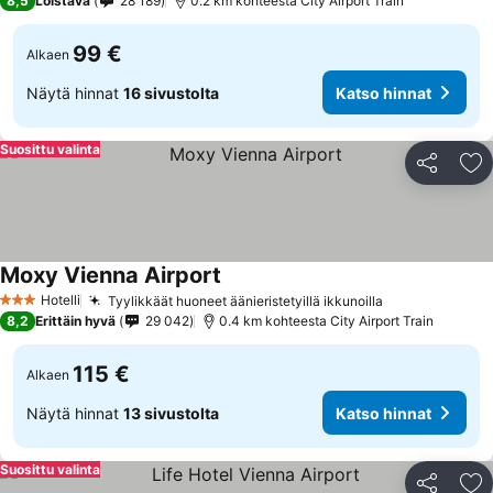
8,5
Loistava
28 189
0.2 km kohteesta City Airport Train
99 €
Alkaen
Näytä hinnat
16 sivustolta
Katso hinnat
Suosittu valinta
Jaa
Li
Moxy Vienna Airport
Hotelli
Tyylikkäät huoneet äänieristetyillä ikkunoilla
3 Tähtiluokitus
8,2
Erittäin hyvä
29 042
0.4 km kohteesta City Airport Train
115 €
Alkaen
Näytä hinnat
13 sivustolta
Katso hinnat
Suosittu valinta