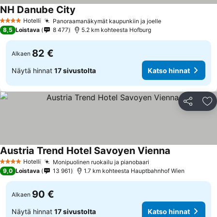
NH Danube City
Hotelli
Panoraamanäkymät kaupunkiin ja joelle
4 Tähtiluokitus
8,5
Loistava
8 477
5.2 km kohteesta Hofburg
82 €
Alkaen
Näytä hinnat
17 sivustolta
Katso hinnat
Jaa
Li
Austria Trend Hotel Savoyen Vienna
Hotelli
Monipuolinen ruokailu ja pianobaari
4 Tähtiluokitus
9,0
Loistava
13 961
1.7 km kohteesta Hauptbahnhof Wien
90 €
Alkaen
Näytä hinnat
17 sivustolta
Katso hinnat