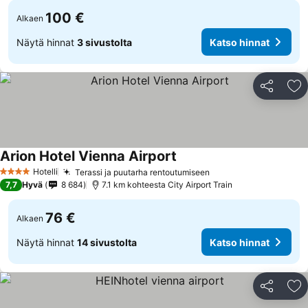
100 €
Alkaen
Näytä hinnat
3 sivustolta
Katso hinnat
Jaa
Li
Arion Hotel Vienna Airport
Hotelli
Terassi ja puutarha rentoutumiseen
4 Tähtiluokitus
7,7
Hyvä
8 684
7.1 km kohteesta City Airport Train
76 €
Alkaen
Näytä hinnat
14 sivustolta
Katso hinnat
Jaa
Li