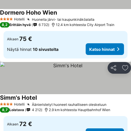
Dormero Hoho Wien
Hotelli
Huoneita järvi- tai kaupunkinäköalalla
4 Tähtiluokitus
8,2
Erittäin hyvä
6 732
12.4 km kohteesta City Airport Train
75 €
Alkaen
Näytä hinnat
10 sivustolta
Katso hinnat
Jaa
Li
Simm's Hotel
Hotelli
Äänieristetyt huoneet rauhalliseen oleskeluun
4 Tähtiluokitus
8,7
Loistava
4 212
2.9 km kohteesta Hauptbahnhof Wien
72 €
Alkaen