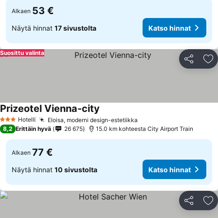
53 €
Alkaen
Näytä hinnat
17 sivustolta
Katso hinnat
Suosittu valinta
Jaa
Li
Prizeotel Vienna-city
Hotelli
Eloisa, moderni design-estetiikka
3 Tähtiluokitus
8,2
Erittäin hyvä
26 675
15.0 km kohteesta City Airport Train
77 €
Alkaen
Näytä hinnat
10 sivustolta
Katso hinnat
Jaa
Li