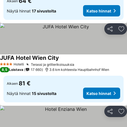
64 €
Alkaen
Näytä hinnat
17 sivustolta
Katso hinnat
Jaa
Li
JUFA Hotel Wien City
Hotelli
Terassi ja grillierikoisuuksia
4 Tähtiluokitus
8,5
Loistava
17 660
3.6 km kohteesta Hauptbahnhof Wien
81 €
Alkaen
Näytä hinnat
15 sivustolta
Katso hinnat
Jaa
Li