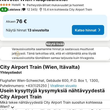
Hotelli
Perheystävälliset mukavuudet ja huoneet
4 Tähtiluokitus
8,8
Loistava
12 345
15.4 km kohteesta City Airport Train
76 €
Alkaen
Näytä hinnat
13 sivustolta
Katso hinnat
Näytä lisää
Varaussivustoilta saamamme hinnat ja saatavuus muuttuvat
jatkuvasti. Tämä tarkoittaa sitä, että et välttämättä aina löydä
varaussivustolta täsmälleen samaa tarjousta kuin trivagosta.
City Airport Train (Wien, Itävalta)
Yhteystiedot
Flughafen Wien-Schwechat, Gebäude 600, P.O. Box 1
,
1300
,
Puhelinnumero
:
+43(1)25250
|
Virallinen sivusto
Usein kysyttyjä kysymyksiä nähtävyydestä
City Airport Train
Mikä tekee nähtävyydestä City Airport Train suositun kohteessa
Wien?