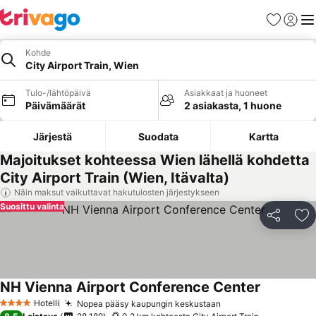
Suosikit
Kirjaud
Val
Kohde
City Airport Train, Wien
Tulo-/lähtöpäivä
Asiakkaat ja huoneet
Päivämäärät
2 asiakasta, 1 huone
Järjestä
Suodata
Kartta
Majoitukset kohteessa Wien lähellä kohdetta
City Airport Train (Wien, Itävalta)
Näin maksut vaikuttavat hakutulosten järjestykseen
Suosittu valinta
Jaa
Li
NH Vienna Airport Conference Center
Hotelli
Nopea pääsy kaupungin keskustaan
4 Tähtiluokitus