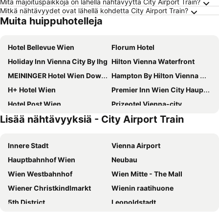
Mitä majoituspaikkoja on lähellä nähtävyyttä City Airport Train?
Mitkä nähtävyydet ovat lähellä kohdetta City Airport Train?
Muita huippuhotelleja
Hotel Bellevue Wien
Florum Hotel
Holiday Inn Vienna City By Ihg
Hilton Vienna Waterfront
MEININGER Hotel Wien Downtown Franz
Hampton By Hilton Vienna City West
H+ Hotel Wien
Premier Inn Wien City Hauptbahnhof
Hotel Post Wien
Prizeotel Vienna-city
Lisää nähtävyyksiä - City Airport Train
Appartement-Hotel an der Riemergasse
Hotel Enziana Wien
NH Wien Belvedere
Melia Vienna
Innere Stadt
Vienna Airport
Leonardo Hotel Vienna Hauptbahnhof
Der Wilhelmshof
Hauptbahnhof Wien
Neubau
Hotel Kaiserin Elisabeth
Jaz In The City Vienna
Wien Westbahnhof
Wien Mitte - The Mall
Ruby Lissi Hotel Vienna by IHG
Hilton Vienna Park
Wiener Christkindlmarkt
Wienin raatihuone
MOOONS
ibis Wien Mariahilf
5th District
Leopoldstadt
Ibercity Wien Schonbrunn
PLAZA INN Amedia Vienna
Schönbrunnin linna
Wienin valtionooppera
Clarion Hotel Vienna South
JUFA Hotel Wien City