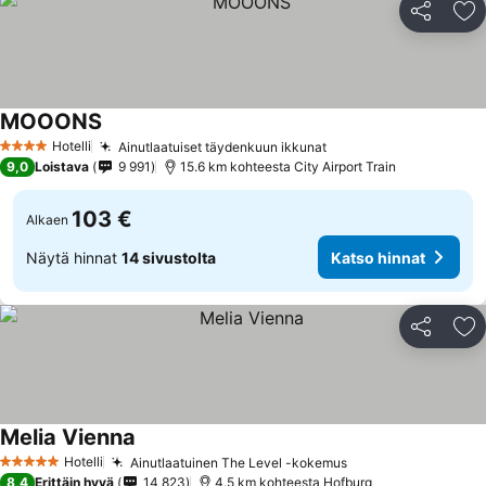
Jaa
Li
MOOONS
Hotelli
Ainutlaatuiset täydenkuun ikkunat
4 Tähtiluokitus
9,0
Loistava
9 991
15.6 km kohteesta City Airport Train
103 €
Alkaen
Näytä hinnat
14 sivustolta
Katso hinnat
Jaa
Li
Melia Vienna
Hotelli
Ainutlaatuinen The Level -kokemus
5 Tähtiluokitus
8,4
Erittäin hyvä
14 823
4.5 km kohteesta Hofburg