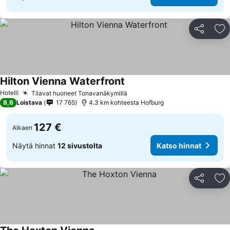
Jaa
Li
Hilton Vienna Waterfront
Hotelli
Tilavat huoneet Tonavanäkymillä
8,6
Loistava
17 765
4.3 km kohteesta Hofburg
127 €
Alkaen
Näytä hinnat
12 sivustolta
Katso hinnat
Jaa
Li