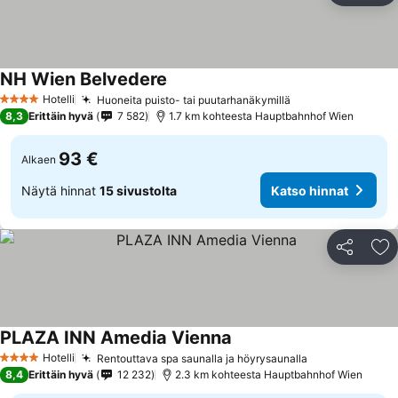
NH Wien Belvedere
Hotelli
Huoneita puisto- tai puutarhanäkymillä
4 Tähtiluokitus
8,3
Erittäin hyvä
7 582
1.7 km kohteesta Hauptbahnhof Wien
93 €
Alkaen
Näytä hinnat
15 sivustolta
Katso hinnat
Jaa
Li
PLAZA INN Amedia Vienna
Hotelli
Rentouttava spa saunalla ja höyrysaunalla
4 Tähtiluokitus
8,4
Erittäin hyvä
12 232
2.3 km kohteesta Hauptbahnhof Wien