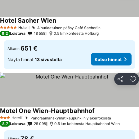
Hotel Sacher Wien
Hotelli
Ainutlaatuinen pääsy Café Sacheriin
5 Tähtiluokitus
9,2
Loistava
18 558
0.5 km kohteesta Hofburg
651 €
Alkaen
Näytä hinnat
13 sivustolta
Katso hinnat
Jaa
Li
Motel One Wien-Hauptbahnhof
Hotelli
Panoraamanäkymät kaupunkiin yläkerroksista
3 Tähtiluokitus
8,7
Loistava
25 098
0.5 km kohteesta Hauptbahnhof Wien
78 €
Alkaen