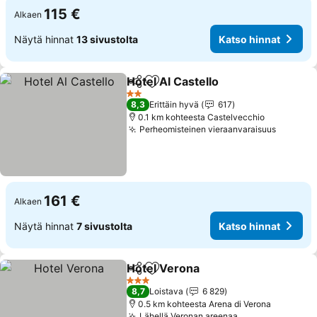
115 €
Alkaen
Näytä hinnat
13 sivustolta
Katso hinnat
Hotel Al Castello
Jaa
Lisää suosikkeihin
2 Tähtiluokitus
8,3
Erittäin hyvä
617
0.1 km kohteesta Castelvecchio
Perheomisteinen vieraanvaraisuus
161 €
Alkaen
Näytä hinnat
7 sivustolta
Katso hinnat
Hotel Verona
Jaa
Lisää suosikkeihin
3 Tähtiluokitus
8,7
Loistava
6 829
0.5 km kohteesta Arena di Verona
Lähellä Veronan areenaa