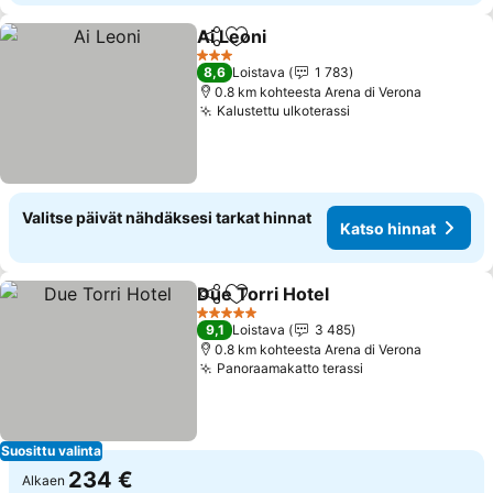
Ai Leoni
Jaa
Lisää suosikkeihin
3 Tähtiluokitus
8,6
Loistava
1 783
0.8 km kohteesta Arena di Verona
Kalustettu ulkoterassi
Valitse päivät nähdäksesi tarkat hinnat
Katso hinnat
Due Torri Hotel
Jaa
Lisää suosikkeihin
5 Tähtiluokitus
9,1
Loistava
3 485
0.8 km kohteesta Arena di Verona
Panoraamakatto terassi
Suosittu valinta
234 €
Alkaen