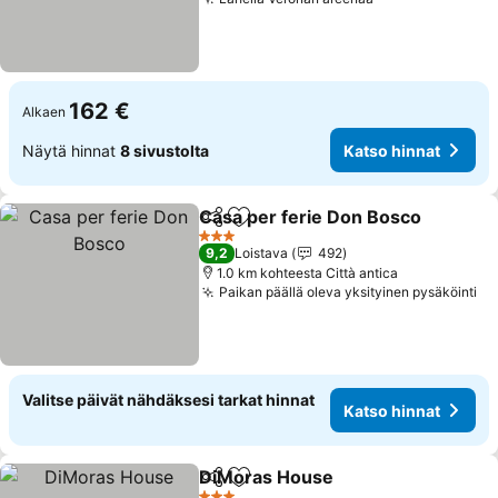
162 €
Alkaen
Näytä hinnat
8 sivustolta
Katso hinnat
Casa per ferie Don Bosco
Jaa
Lisää suosikkeihin
3 Tähtiluokitus
9,2
Loistava
492
1.0 km kohteesta Città antica
Paikan päällä oleva yksityinen pysäköinti
Valitse päivät nähdäksesi tarkat hinnat
Katso hinnat
DiMoras House
Jaa
Lisää suosikkeihin