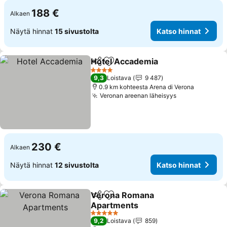
188 €
Alkaen
Näytä hinnat
15 sivustolta
Katso hinnat
Hotel Accademia
Jaa
Lisää suosikkeihin
4 Tähtiluokitus
9,3
Loistava
9 487
0.9 km kohteesta Arena di Verona
Veronan areenan läheisyys
230 €
Alkaen
Näytä hinnat
12 sivustolta
Katso hinnat
Verona Romana
Jaa
Lisää suosikkeihin
Apartments
5 Tähtiluokitus
9,2
Loistava
859