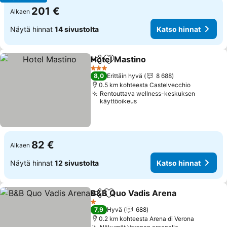
201 €
Alkaen
Näytä hinnat
14 sivustolta
Katso hinnat
Hotel Mastino
Jaa
Lisää suosikkeihin
3 Tähtiluokitus
8,0
Erittäin hyvä
8 688
0.5 km kohteesta Castelvecchio
Rentouttava wellness-keskuksen
käyttöoikeus
82 €
Alkaen
Näytä hinnat
12 sivustolta
Katso hinnat
B&B Quo Vadis Arena
Jaa
Lisää suosikkeihin
1 Tähtiluokitus
7,9
Hyvä
688
0.2 km kohteesta Arena di Verona