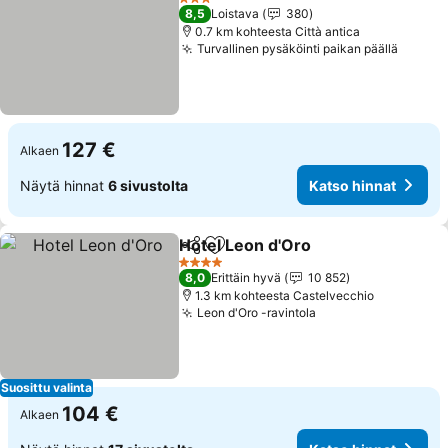
3 Tähtiluokitus
8,5
Loistava
380
0.7 km kohteesta Città antica
Turvallinen pysäköinti paikan päällä
127 €
Alkaen
Näytä hinnat
6 sivustolta
Katso hinnat
Hotel Leon d'Oro
Jaa
Lisää suosikkeihin
4 Tähtiluokitus
8,0
Erittäin hyvä
10 852
1.3 km kohteesta Castelvecchio
Leon d'Oro -ravintola
Suosittu valinta
104 €
Alkaen