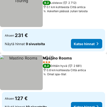
3 Tähtiluokitus
9,2
Loistava
2 712
0.1 km kohteesta Città antica
Askelten päässä Julian talosta
231 €
Alkaen
Näytä hinnat
9 sivustolta
Katso hinnat
Mastino Rooms
Jaa
Lisää suosikkeihin
3 Tähtiluokitus
8,2
Erittäin hyvä
2 681
0.6 km kohteesta Città antica
Omat spa-tilat
127 €
Alkaen
Näytä hinnat
10 sivustolta
Katso hinnat