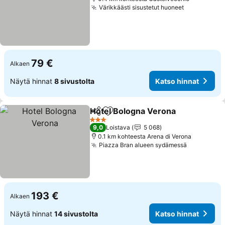
Värikkäästi sisustetut huoneet
79 €
Alkaen
Näytä hinnat
8 sivustolta
Katso hinnat
Hotel Bologna Verona
Jaa
Lisää suosikkeihin
3 Tähtiluokitus
9,0
Loistava
5 068
0.1 km kohteesta Arena di Verona
Piazza Bran alueen sydämessä
193 €
Alkaen
Näytä hinnat
14 sivustolta
Katso hinnat