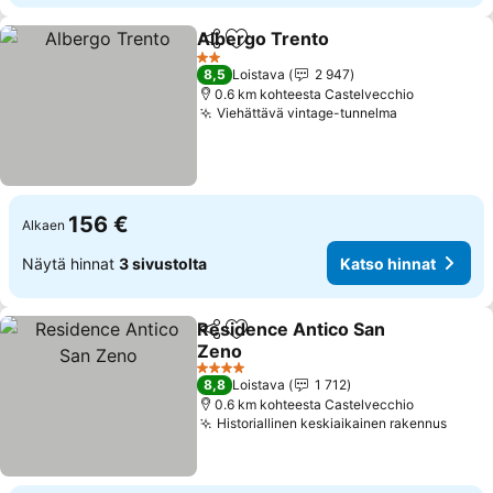
Albergo Trento
Jaa
Lisää suosikkeihin
2 Tähtiluokitus
8,5
Loistava
2 947
0.6 km kohteesta Castelvecchio
Viehättävä vintage-tunnelma
156 €
Alkaen
Näytä hinnat
3 sivustolta
Katso hinnat
Residence Antico San
Jaa
Lisää suosikkeihin
Zeno
4 Tähtiluokitus
8,8
Loistava
1 712
0.6 km kohteesta Castelvecchio
Historiallinen keskiaikainen rakennus