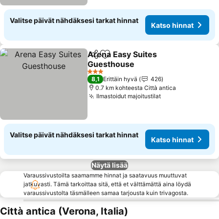
Valitse päivät nähdäksesi tarkat hinnat
Katso hinnat
Arena Easy Suites
Jaa
Lisää suosikkeihin
Guesthouse
3 Tähtiluokitus
8,1
Erittäin hyvä
426
0.7 km kohteesta Città antica
Ilmastoidut majoitustilat
Valitse päivät nähdäksesi tarkat hinnat
Katso hinnat
Näytä lisää
Varaussivustoilta saamamme hinnat ja saatavuus muuttuvat
jatkuvasti. Tämä tarkoittaa sitä, että et välttämättä aina löydä
varaussivustolta täsmälleen samaa tarjousta kuin trivagosta.
Città antica (Verona, Italia)