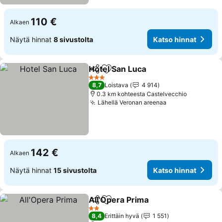
110 €
Alkaen
Näytä hinnat
8 sivustolta
Katso hinnat
Hotel San Luca
Jaa
Lisää suosikkeihin
3 Tähtiluokitus
8,7
Loistava
4 914
0.3 km kohteesta Castelvecchio
Lähellä Veronan areenaa
142 €
Alkaen
Näytä hinnat
15 sivustolta
Katso hinnat
All'Opera Prima
Jaa
Lisää suosikkeihin
2 Tähtiluokitus
8,4
Erittäin hyvä
1 551