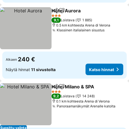
Hotel Aurora
Jaa
Lisää suosikkeihin
3 Tähtiluokitus
9,1
Loistava
1 885
0.5 km kohteesta Arena di Verona
Klassinen italialainen sisustus
240 €
Alkaen
Näytä hinnat
11 sivustolta
Katso hinnat
Hotel Milano & SPA
Jaa
Lisää suosikkeihin
3 Tähtiluokitus
9,2
Loistava
14 248
0.1 km kohteesta Arena di Verona
Panoraamanäkymät Arenalle katolta
Suosittu valinta