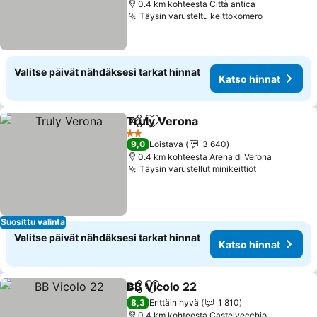
0.4 km kohteesta Città antica
Täysin varusteltu keittokomero
Valitse päivät nähdäksesi tarkat hinnat
Katso hinnat
Truly Verona
Jaa
Lisää suosikkeihin
2 Tähtiluokitus
9,0
Loistava
3 640
0.4 km kohteesta Arena di Verona
Täysin varustellut minikeittiöt
Suosittu valinta
Valitse päivät nähdäksesi tarkat hinnat
Katso hinnat
BB Vicolo 22
Jaa
Lisää suosikkeihin
8,3
Erittäin hyvä
1 810
0.4 km kohteesta Castelvecchio