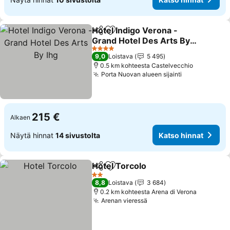
Hotel Indigo Verona -
Jaa
Lisää suosikkeihin
Grand Hotel Des Arts By
Ihg
4 Tähtiluokitus
9,0
Loistava
5 495
0.5 km kohteesta Castelvecchio
Porta Nuovan alueen sijainti
215 €
Alkaen
Näytä hinnat
14 sivustolta
Katso hinnat
Hotel Torcolo
Jaa
Lisää suosikkeihin
2 Tähtiluokitus
8,8
Loistava
3 684
0.2 km kohteesta Arena di Verona
Arenan vieressä