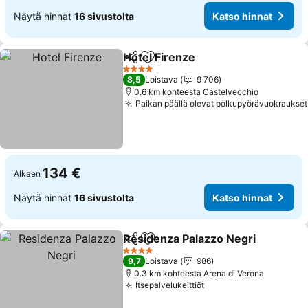
Näytä hinnat
16 sivustolta
Katso hinnat
Hotel Firenze
Jaa
Lisää suosikkeihin
4 Tähtiluokitus
8,5
Loistava
9 706
0.6 km kohteesta Castelvecchio
Paikan päällä olevat polkupyörävuokraukset
134 €
Alkaen
Näytä hinnat
16 sivustolta
Katso hinnat
Residenza Palazzo Negri
Jaa
Lisää suosikkeihin
4 Tähtiluokitus
9,7
Loistava
986
0.3 km kohteesta Arena di Verona
Itsepalvelukeittiöt