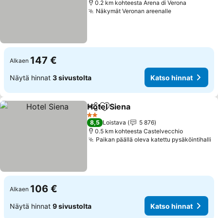
0.2 km kohteesta Arena di Verona
Näkymät Veronan areenalle
147 €
Alkaen
Näytä hinnat
3 sivustolta
Katso hinnat
Hotel Siena
Jaa
Lisää suosikkeihin
2 Tähtiluokitus
8,5
Loistava
5 876
0.5 km kohteesta Castelvecchio
Paikan päällä oleva katettu pysäköintihalli
106 €
Alkaen
Näytä hinnat
9 sivustolta
Katso hinnat