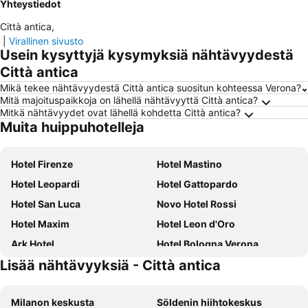
Yhteystiedot
Città antica
,
|
Virallinen sivusto
Usein kysyttyjä kysymyksiä nähtävyydestä
Città antica
Mikä tekee nähtävyydestä Città antica suositun kohteessa Verona?
Mitä majoituspaikkoja on lähellä nähtävyyttä Città antica?
Mitkä nähtävyydet ovat lähellä kohdetta Città antica?
Muita huippuhotelleja
Hotel Firenze
Hotel Mastino
Hotel Leopardi
Hotel Gattopardo
Hotel San Luca
Novo Hotel Rossi
Hotel Maxim
Hotel Leon d'Oro
Ark Hotel
Hotel Bologna Verona
Lisää nähtävyyksiä - Città antica
Hotel San Marco Fitness Pool & Spa
Hotel Saccardi & Spa & Congress - Adults Only
Hotel Siena
Hotel Villa Malaspina
Milanon keskusta
Söldenin hiihtokeskus
B&B HOTEL Verona
Cavallo Hotel Verona Est