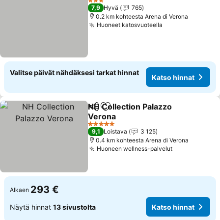
3 Tähtiluokitus
7,9
Hyvä
765
0.2 km kohteesta Arena di Verona
Huoneet katosvuoteella
Valitse päivät nähdäksesi tarkat hinnat
Katso hinnat
NH Collection Palazzo
Jaa
Lisää suosikkeihin
Verona
5 Tähtiluokitus
9,1
Loistava
3 125
0.4 km kohteesta Arena di Verona
Huoneen wellness-palvelut
293 €
Alkaen
Näytä hinnat
13 sivustolta
Katso hinnat