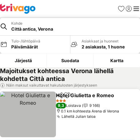
Suosikit
Kirjaud
Val
Kohde
Città antica, Verona
Tulo-/lähtöpäivä
Asiakkaat ja huoneet
Päivämäärät
2 asiakasta, 1 huone
Järjestä
Suodata
Kartta
Majoitukset kohteessa Verona lähellä
kohdetta Città antica
Näin maksut vaikuttavat hakutulosten järjestykseen
Hotel Giulietta e Romeo
Jaa
Lisää suosikkeihin
3 Tähtiluokitus
9,3
Loistava
9 166
0.1 km kohteesta Arena di Verona
Lähellä Julian taloa