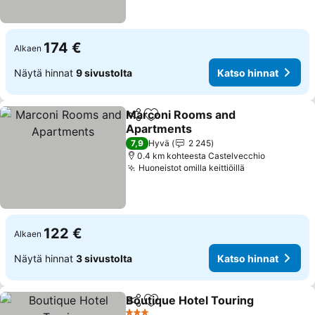
174 €
Alkaen
Näytä hinnat
9 sivustolta
Katso hinnat
Marconi Rooms and
Jaa
Lisää suosikkeihin
Apartments
7,9
Hyvä
2 245
0.4 km kohteesta Castelvecchio
Huoneistot omilla keittiöillä
122 €
Alkaen
Näytä hinnat
3 sivustolta
Katso hinnat
Boutique Hotel Touring
Jaa
Lisää suosikkeihin