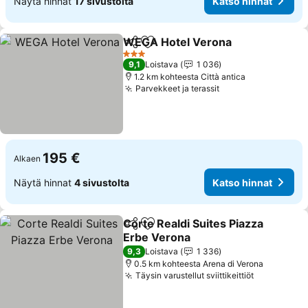
Näytä hinnat
17 sivustolta
Katso hinnat
WEGA Hotel Verona
Jaa
Lisää suosikkeihin
3 Tähtiluokitus
9,1
Loistava
1 036
1.2 km kohteesta Città antica
Parvekkeet ja terassit
195 €
Alkaen
Näytä hinnat
4 sivustolta
Katso hinnat
Corte Realdi Suites Piazza
Jaa
Lisää suosikkeihin
Erbe Verona
9,3
Loistava
1 336
0.5 km kohteesta Arena di Verona
Täysin varustellut sviittikeittiöt