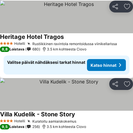
Jaa
Li
Heritage Hotel Tragos
Hotelli
Rustiikkinen ravintola remontoidussa viinikellarissa
4 Tähtiluokitus
8,8
Loistava
680
3.5 km kohteesta Ciovo
Valitse päivät nähdäksesi tarkat hinnat
Katso hinnat
Jaa
Li
Villa Kudelik - Stone Story
Hotelli
Kuratoitu aamiaiskokemus
4 Tähtiluokitus
9,5
Loistava
256
3.5 km kohteesta Ciovo