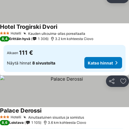
Jaa
Li
Hotel Trogirski Dvori
Hotelli
Kauden ulkouima-allas porealtaalla
3 Tähtiluokitus
8,4
Erittäin hyvä
1 306
3.2 km kohteesta Ciovo
111 €
Alkaen
Näytä hinnat
8 sivustolta
Katso hinnat
Jaa
Li
Palace Derossi
Hotelli
Ainutlaatuinen sisustus ja somistus
3 Tähtiluokitus
8,6
Loistava
1 105
3.6 km kohteesta Ciovo