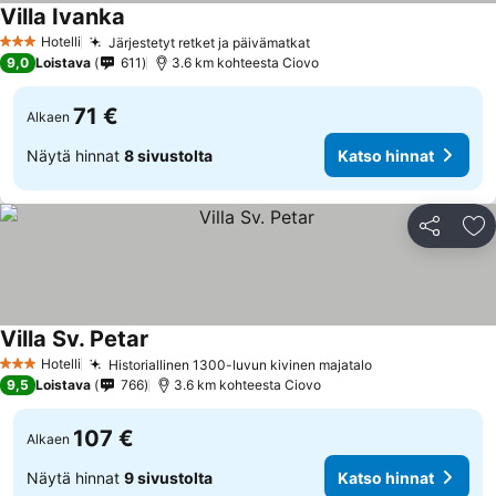
Villa Ivanka
Hotelli
Järjestetyt retket ja päivämatkat
3 Tähtiluokitus
9,0
Loistava
611
3.6 km kohteesta Ciovo
71 €
Alkaen
Näytä hinnat
8 sivustolta
Katso hinnat
Jaa
Li
Villa Sv. Petar
Hotelli
Historiallinen 1300-luvun kivinen majatalo
3 Tähtiluokitus
9,5
Loistava
766
3.6 km kohteesta Ciovo
107 €
Alkaen
Näytä hinnat
9 sivustolta
Katso hinnat