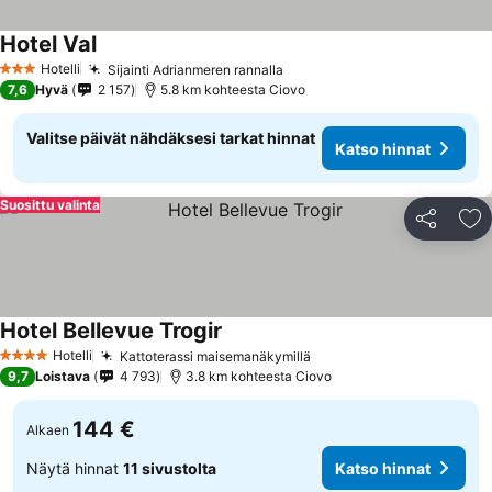
Hotel Val
Hotelli
Sijainti Adrianmeren rannalla
3 Tähtiluokitus
7,6
Hyvä
2 157
5.8 km kohteesta Ciovo
Valitse päivät nähdäksesi tarkat hinnat
Katso hinnat
Suosittu valinta
Jaa
Li
Hotel Bellevue Trogir
Hotelli
Kattoterassi maisemanäkymillä
4 Tähtiluokitus
9,7
Loistava
4 793
3.8 km kohteesta Ciovo
144 €
Alkaen
Näytä hinnat
11 sivustolta
Katso hinnat