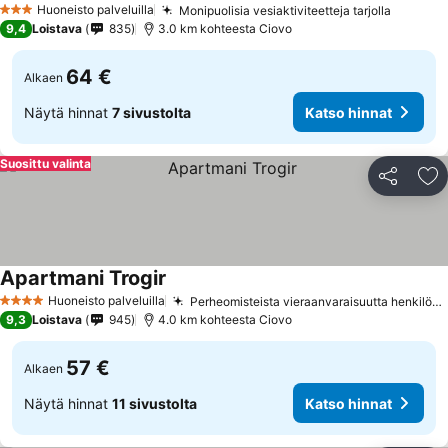
Huoneisto palveluilla
Monipuolisia vesiaktiviteetteja tarjolla
3 Tähtiluokitus
9,4
Loistava
835
3.0 km kohteesta Ciovo
64 €
Alkaen
Näytä hinnat
7 sivustolta
Katso hinnat
Suosittu valinta
Jaa
Li
Apartmani Trogir
Huoneisto palveluilla
Perheomisteista vieraanvaraisuutta henkilökohtaisella otteella
4 Tähtiluokitus
9,3
Loistava
945
4.0 km kohteesta Ciovo
57 €
Alkaen
Näytä hinnat
11 sivustolta
Katso hinnat