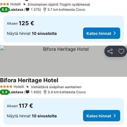
Hotelli
Erinomainen sijainti Trogirin sydämessä
3 Tähtiluokitus
8,8
Loistava
1 375
3.7 km kohteesta Ciovo
125 €
Alkaen
Näytä hinnat
10 sivustolta
Katso hinnat
Jaa
Li
Bifora Heritage Hotel
Hotelli
Viehättävä sisäpihan aamiainen
4 Tähtiluokitus
8,9
Loistava
1 450
3.4 km kohteesta Ciovo
117 €
Alkaen
Näytä hinnat
10 sivustolta
Katso hinnat