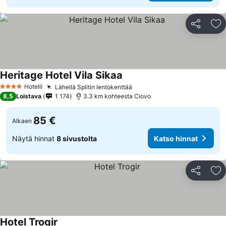
Jaa
Li
Heritage Hotel Vila Sikaa
Hotelli
Lähellä Splitin lentokenttää
4 Tähtiluokitus
8,5
Loistava
1 174
3.3 km kohteesta Ciovo
85 €
Alkaen
Näytä hinnat
8 sivustolta
Katso hinnat
Jaa
Li
Hotel Trogir