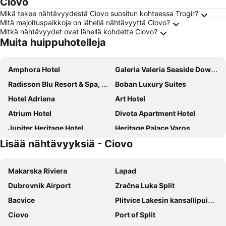
Ciovo
Mikä tekee nähtävyydestä Ciovo suositun kohteessa Trogir?
Mitä majoituspaikkoja on lähellä nähtävyyttä Ciovo?
Mitkä nähtävyydet ovat lähellä kohdetta Ciovo?
Muita huippuhotelleja
Amphora Hotel
Galeria Valeria Seaside Downtown - MAG Quaint & Elegant Boutique Hotels
Radisson Blu Resort & Spa, Split
Boban Luxury Suites
Hotel Adriana
Art Hotel
Atrium Hotel
Divota Apartment Hotel
Jupiter Heritage Hotel
Heritage Palace Varos
Lisää nähtävyyksiä - Ciovo
AC Hotel Split
Prima Luce Downtown
Hotel Pax
Prima Life Spalato
Makarska Riviera
Lapad
Hotel Medena
Hotel Split Inn by President
Dubrovnik Airport
Zračna Luka Split
Bosket Luxury Rooms
Plaza Marchi Old Town - MAG Quaint & Elegant Boutique Hotels
Bacvice
Plitvice Lakesin kansallipuisto
Hotel Elu Iris
Hotel More
Ciovo
Port of Split
Hotel Ambasador
GARDEN APARTMENT HOTEL