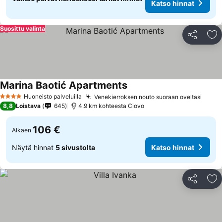
Katso hinnat
Suosittu valinta
Jaa
Li
Marina Baotić Apartments
Huoneisto palveluilla
Venekierroksen nouto suoraan oveltasi
4 Tähtiluokitus
8,8
Loistava
645
4.9 km kohteesta Ciovo
106 €
Alkaen
Näytä hinnat
5 sivustolta
Katso hinnat
Jaa
Li