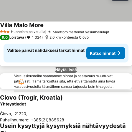
Villa Malo More
Huoneisto palveluilla
Moottoroimattomat vesiurheilulajit
3 Tähtiluokitus
9,0
Loistava
1 324
2.0 km kohteesta Ciovo
Valitse päivät nähdäksesi tarkat hinnat
Katso hinnat
Näytä lisää
Varaussivustoilta saamamme hinnat ja saatavuus muuttuvat
jatkuvasti. Tämä tarkoittaa sitä, että et välttämättä aina löydä
varaussivustolta täsmälleen samaa tarjousta kuin trivagosta.
Ciovo (Trogir, Kroatia)
Yhteystiedot
Čiovo
,
21220
,
Puhelinnumero
:
+385(21)885628
Usein kysyttyjä kysymyksiä nähtävyydestä