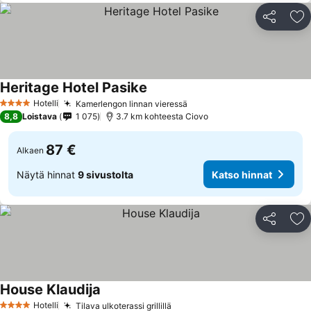
Jaa
Li
Heritage Hotel Pasike
Hotelli
Kamerlengon linnan vieressä
4 Tähtiluokitus
8,8
Loistava
1 075
3.7 km kohteesta Ciovo
87 €
Alkaen
Näytä hinnat
9 sivustolta
Katso hinnat
Jaa
Li
House Klaudija
Hotelli
Tilava ulkoterassi grillillä
4 Tähtiluokitus