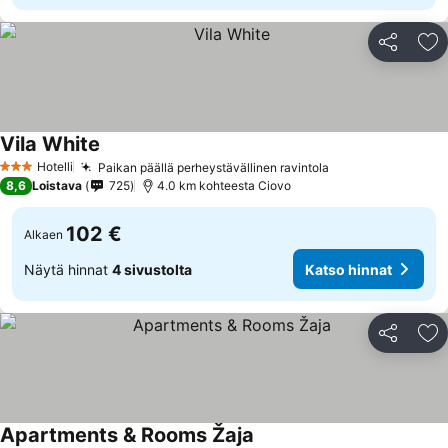
Jaa
Li
Vila White
Hotelli
Paikan päällä perheystävällinen ravintola
3 Tähtiluokitus
8,6
Loistava
725
4.0 km kohteesta Ciovo
102 €
Alkaen
Näytä hinnat
4 sivustolta
Katso hinnat
Jaa
Li
Apartments & Rooms Žaja