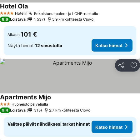
Hotel Ola
Hotelli
Erikoistunut paleo- ja LCHF-ruokailu
4 Tähtiluokitus
8,6
Loistava
1 537
5.9 km kohteesta Ciovo
101 €
Alkaen
Näytä hinnat
12 sivustolta
Katso hinnat
Jaa
Li
Apartments Mijo
Huoneisto palveluilla
3 Tähtiluokitus
9,4
Loistava
315
2.7 km kohteesta Ciovo
Valitse päivät nähdäksesi tarkat hinnat
Katso hinnat