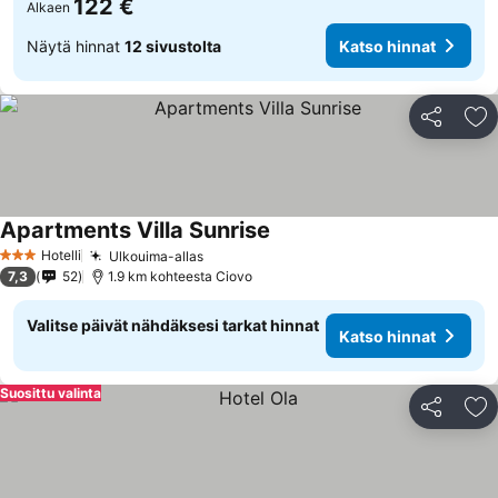
122 €
Alkaen
Näytä hinnat
12 sivustolta
Katso hinnat
Jaa
Li
Apartments Villa Sunrise
Hotelli
Ulkouima-allas
3 Tähtiluokitus
7,3
52
1.9 km kohteesta Ciovo
Valitse päivät nähdäksesi tarkat hinnat
Katso hinnat
Suosittu valinta
Jaa
Li