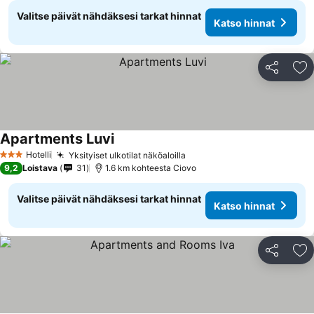
Valitse päivät nähdäksesi tarkat hinnat
Katso hinnat
Jaa
Li
Apartments Luvi
Hotelli
Yksityiset ulkotilat näköaloilla
3 Tähtiluokitus
9,2
Loistava
31
1.6 km kohteesta Ciovo
Valitse päivät nähdäksesi tarkat hinnat
Katso hinnat
Jaa
Li