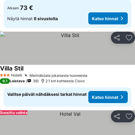
73 €
Alkaen
Näytä hinnat
6 sivustolta
Katso hinnat
Jaa
Li
Villa Stil
Hotelli
Merinäköala jokaisesta huoneesta
3 Tähtiluokitus
9,1
Loistava
36
2.1 km kohteesta Ciovo
Valitse päivät nähdäksesi tarkat hinnat
Katso hinnat
Suosittu valinta
Jaa
Li