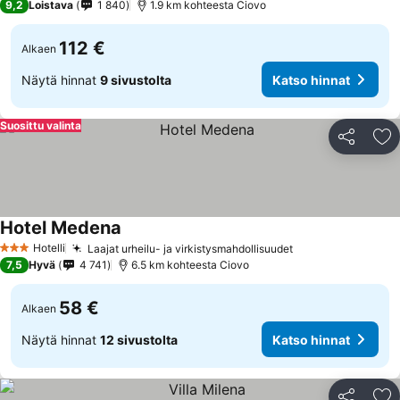
9,2
Loistava
1 840
1.9 km kohteesta Ciovo
112 €
Alkaen
Näytä hinnat
9 sivustolta
Katso hinnat
Suosittu valinta
Jaa
Li
Hotel Medena
Hotelli
Laajat urheilu- ja virkistysmahdollisuudet
3 Tähtiluokitus
7,5
Hyvä
4 741
6.5 km kohteesta Ciovo
58 €
Alkaen
Näytä hinnat
12 sivustolta
Katso hinnat