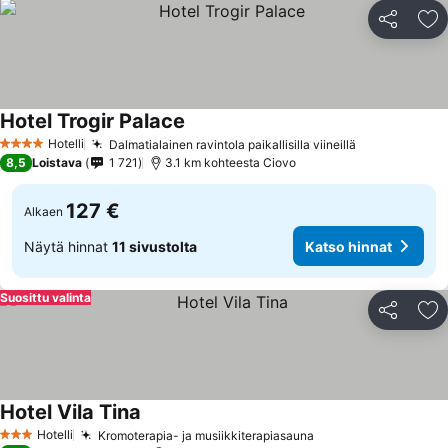
Jaa
Li
Hotel Trogir Palace
Hotelli
Dalmatialainen ravintola paikallisilla viineillä
4 Tähtiluokitus
8,5
Loistava
1 721
3.1 km kohteesta Ciovo
127 €
Alkaen
Näytä hinnat
11 sivustolta
Katso hinnat
Suosittu valinta
Jaa
Li
Hotel Vila Tina
Hotelli
Kromoterapia- ja musiikkiterapiasauna
3 Tähtiluokitus