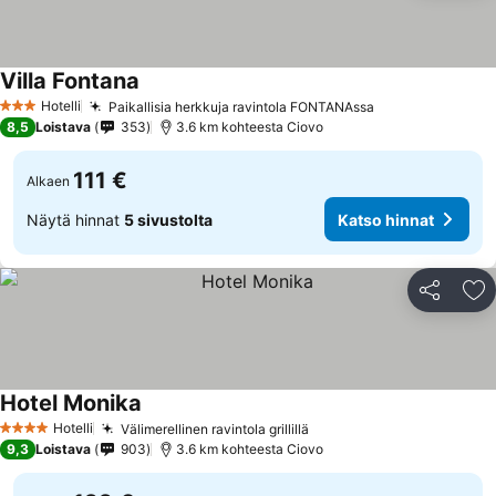
Villa Fontana
Hotelli
Paikallisia herkkuja ravintola FONTANAssa
3 Tähtiluokitus
8,5
Loistava
353
3.6 km kohteesta Ciovo
111 €
Alkaen
Näytä hinnat
5 sivustolta
Katso hinnat
Jaa
Li
Hotel Monika
Hotelli
Välimerellinen ravintola grillillä
4 Tähtiluokitus
9,3
Loistava
903
3.6 km kohteesta Ciovo