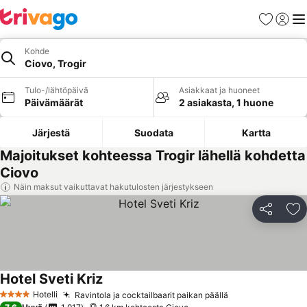
Suosikit
Kirjaud
Val
Kohde
Ciovo, Trogir
Tulo-/lähtöpäivä
Asiakkaat ja huoneet
Päivämäärät
2 asiakasta, 1 huone
Järjestä
Suodata
Kartta
Majoitukset kohteessa Trogir lähellä kohdetta
Ciovo
Näin maksut vaikuttavat hakutulosten järjestykseen
Jaa
Li
Hotel Sveti Kriz
Hotelli
Ravintola ja cocktailbaarit paikan päällä
4 Tähtiluokitus