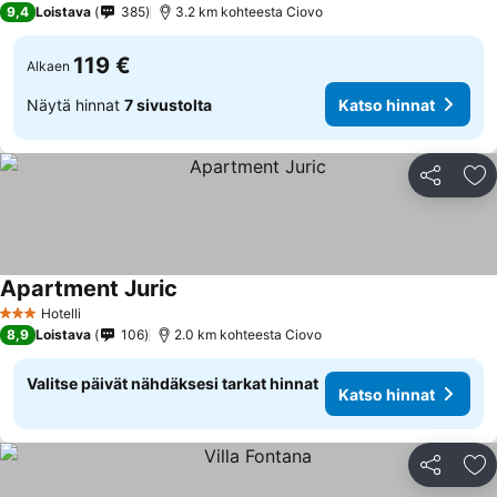
9,4
Loistava
385
3.2 km kohteesta Ciovo
119 €
Alkaen
Näytä hinnat
7 sivustolta
Katso hinnat
Jaa
Li
Apartment Juric
Hotelli
3 Tähtiluokitus
8,9
Loistava
106
2.0 km kohteesta Ciovo
Valitse päivät nähdäksesi tarkat hinnat
Katso hinnat
Jaa
Li