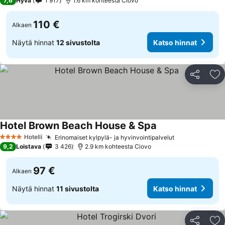
7,6
Hyvä
1 917
1.6 km kohteesta Ciovo
110 €
Alkaen
Näytä hinnat
12 sivustolta
Katso hinnat
Jaa
Li
Hotel Brown Beach House & Spa
Hotelli
Erinomaiset kylpylä- ja hyvinvointipalvelut
4 Tähtiluokitus
9,2
Loistava
3 426
2.9 km kohteesta Ciovo
97 €
Alkaen
Näytä hinnat
11 sivustolta
Katso hinnat