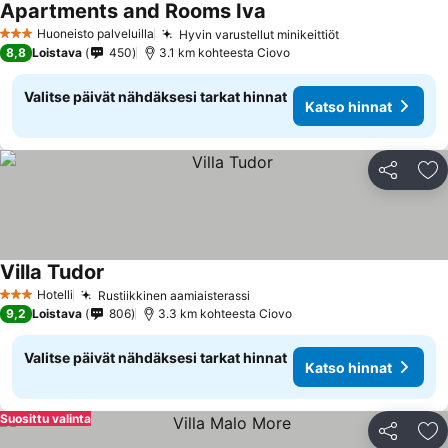
Apartments and Rooms Iva
Huoneisto palveluilla
Hyvin varustellut minikeittiöt
3 Tähtiluokitus
8,8
Loistava
450
3.1 km kohteesta Ciovo
Valitse päivät nähdäksesi tarkat hinnat
Katso hinnat
Jaa
Li
Villa Tudor
Hotelli
Rustiikkinen aamiaisterassi
3 Tähtiluokitus
9,2
Loistava
806
3.3 km kohteesta Ciovo
Valitse päivät nähdäksesi tarkat hinnat
Katso hinnat
Suosittu valinta
Jaa
Li