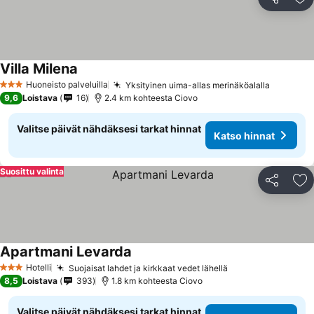
Jaa
Li
Villa Milena
Huoneisto palveluilla
Yksityinen uima-allas merinäköalalla
3 Tähtiluokitus
9,6
Loistava
16
2.4 km kohteesta Ciovo
Valitse päivät nähdäksesi tarkat hinnat
Katso hinnat
Suosittu valinta
Jaa
Li
Apartmani Levarda
Hotelli
Suojaisat lahdet ja kirkkaat vedet lähellä
3 Tähtiluokitus
8,5
Loistava
393
1.8 km kohteesta Ciovo
Valitse päivät nähdäksesi tarkat hinnat