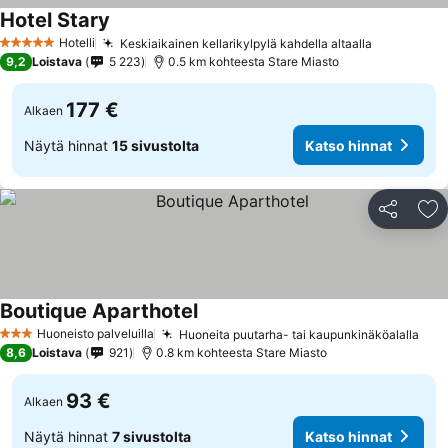
Hotel Stary
Hotelli
Keskiaikainen kellarikylpylä kahdella altaalla
5 Tähtiluokitus
9,2
Loistava
5 223
0.5 km kohteesta Stare Miasto
177 €
Alkaen
Näytä hinnat
15 sivustolta
Katso hinnat
Jaa
Li
Boutique Aparthotel
Huoneisto palveluilla
Huoneita puutarha- tai kaupunkinäköalalla
3 Tähtiluokitus
8,6
Loistava
921
0.8 km kohteesta Stare Miasto
93 €
Alkaen
Näytä hinnat
7 sivustolta
Katso hinnat