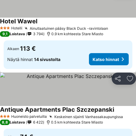
Hotel Wawel
Hotelli
Ainutlaatuinen pääsy Black Duck -ravintolaan
3 Tähtiluokitus
9,1
Loistava
3 794
0.9 km kohteesta Stare Miasto
113 €
Alkaen
Näytä hinnat
14 sivustolta
Katso hinnat
Jaa
Li
Antique Apartments Plac Szczepanski
Huoneisto palveluilla
Keskeinen sijainti Vanhassakaupungissa
3 Tähtiluokitus
8,8
Loistava
6 422
0.5 km kohteesta Stare Miasto