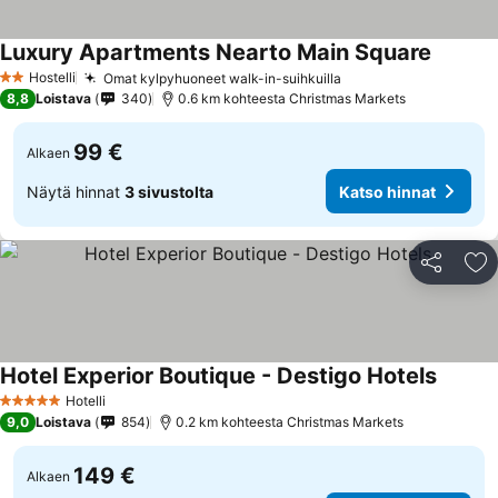
Luxury Apartments Nearto Main Square
Hostelli
Omat kylpyhuoneet walk-in-suihkuilla
2 Tähtiluokitus
8,8
Loistava
340
0.6 km kohteesta Christmas Markets
99 €
Alkaen
Näytä hinnat
3 sivustolta
Katso hinnat
Jaa
Li
Hotel Experior Boutique - Destigo Hotels
Hotelli
5 Tähtiluokitus
9,0
Loistava
854
0.2 km kohteesta Christmas Markets
149 €
Alkaen