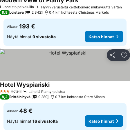
Modern View of Planty Park
Huoneisto palveluilla
Hyvin varusteltu keittokomero mukavuutta varten
8,8
Loistava
2 342
0.4 km kohteesta Christmas Markets
193 €
Alkaen
Näytä hinnat
9 sivustolta
Katso hinnat
Jaa
Li
Hotel Wyspiański
Hotelli
Lähellä Planty-puistoa
3 Tähtiluokitus
8,2
Erittäin hyvä
9 289
0.7 km kohteesta Stare Miasto
48 €
Alkaen
Näytä hinnat
16 sivustolta
Katso hinnat