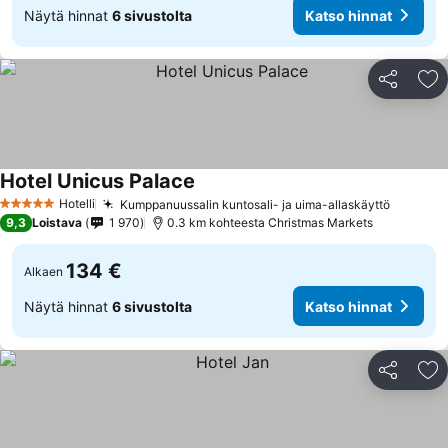
Näytä hinnat
6 sivustolta
Katso hinnat
Jaa
Li
Hotel Unicus Palace
Hotelli
Kumppanuussalin kuntosali- ja uima-allaskäyttö
5 Tähtiluokitus
9,3
Loistava
1 970
0.3 km kohteesta Christmas Markets
134 €
Alkaen
Näytä hinnat
6 sivustolta
Katso hinnat
Jaa
Li