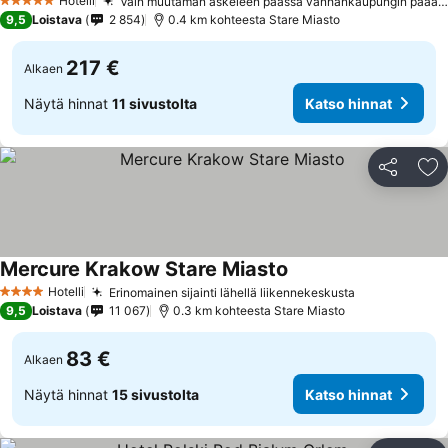
Hotelli
Vain muutaman askeleen päässä vanhankaupungin pääaukiolta
5 Tähtiluokitus
9,5
Loistava
2 854
0.4 km kohteesta Stare Miasto
217 €
Alkaen
Näytä hinnat
11 sivustolta
Katso hinnat
Jaa
Li
Mercure Krakow Stare Miasto
Hotelli
Erinomainen sijainti lähellä liikennekeskusta
4 Tähtiluokitus
9,5
Loistava
11 067
0.3 km kohteesta Stare Miasto
83 €
Alkaen
Näytä hinnat
15 sivustolta
Katso hinnat