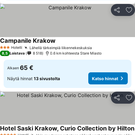
Jaa
Li
Campanile Krakow
Hotelli
Lähellä tärkeimpiä liikennekeskuksia
3 Tähtiluokitus
8,5
Loistava
8 518
0.6 km kohteesta Stare Miasto
65 €
Alkaen
Näytä hinnat
13 sivustolta
Katso hinnat
Jaa
Li
Hotel Saski Krakow, Curio Collection by Hilton