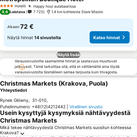
Hotelli
Happy hour aulabaarissa
4 Tähtiluokitus
9,6
Loistava
7 723
1.4 km kohteesta Stare Miasto
72 €
Alkaen
Näytä hinnat
14 sivustolta
Katso hinnat
Näytä lisää
Varaussivustoilta saamamme hinnat ja saatavuus muuttuvat
jatkuvasti. Tämä tarkoittaa sitä, että et välttämättä aina löydä
varaussivustolta täsmälleen samaa tarjousta kuin trivagosta.
Christmas Markets (Krakova, Puola)
Yhteystiedot
Rynek Główny
,
31-010
,
Puhelinnumero
:
+48(12)4212442
|
Virallinen sivusto
Usein kysyttyjä kysymyksiä nähtävyydestä
Christmas Markets
Mikä tekee nähtävyydestä Christmas Markets suositun kohteessa
Krakova?