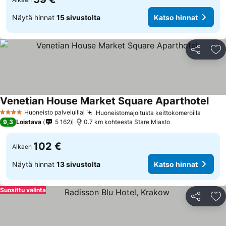
Näytä hinnat
15 sivustolta
Katso hinnat
Jaa
Li
Venetian House Market Square Aparthotel
Huoneisto palveluilla
Huoneistomajoitusta keittokomeroilla
4 Tähtiluokitus
9,3
Loistava
5 162
0.7 km kohteesta Stare Miasto
102 €
Alkaen
Näytä hinnat
13 sivustolta
Katso hinnat
Suosittu valinta
Jaa
Li