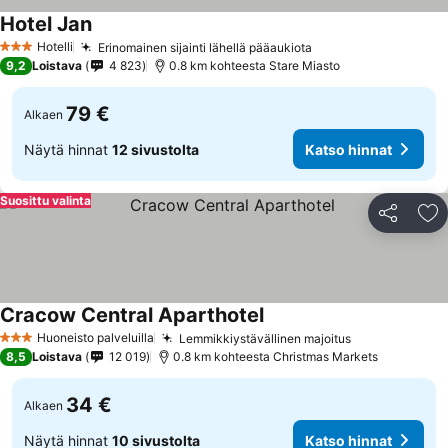
Hotel Jan
Hotelli
Erinomainen sijainti lähellä pääaukiota
3 Tähtiluokitus
9,2
Loistava
4 823
0.8 km kohteesta Stare Miasto
79 €
Alkaen
Näytä hinnat
12 sivustolta
Katso hinnat
Suosittu valinta
Jaa
Li
Cracow Central Aparthotel
Huoneisto palveluilla
Lemmikkiystävällinen majoitus
3 Tähtiluokitus
8,5
Loistava
12 019
0.8 km kohteesta Christmas Markets
34 €
Alkaen
Näytä hinnat
10 sivustolta
Katso hinnat