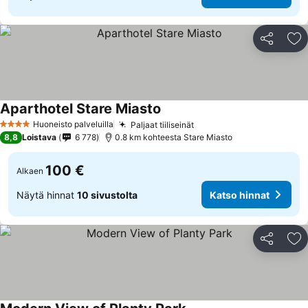
Jaa
Li
Aparthotel Stare Miasto
Huoneisto palveluilla
Paljaat tiiliseinät
4 Tähtiluokitus
8,8
Loistava
6 778
0.8 km kohteesta Stare Miasto
100 €
Alkaen
Näytä hinnat
10 sivustolta
Katso hinnat
Jaa
Li