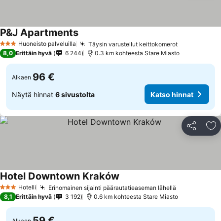
P&J Apartments
Huoneisto palveluilla
Täysin varustellut keittokomerot
3 Tähtiluokitus
8,0
Erittäin hyvä
6 244
0.3 km kohteesta Stare Miasto
96 €
Alkaen
Näytä hinnat
6 sivustolta
Katso hinnat
Jaa
Li
Hotel Downtown Kraków
Hotelli
Erinomainen sijainti päärautatieaseman lähellä
3 Tähtiluokitus
8,1
Erittäin hyvä
3 192
0.6 km kohteesta Stare Miasto
59 €
Alkaen