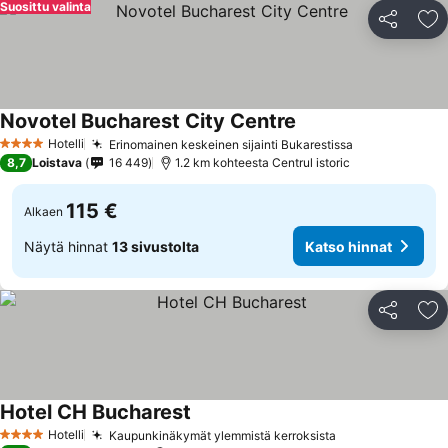
Suosittu valinta
Jaa
Li
Novotel Bucharest City Centre
Hotelli
Erinomainen keskeinen sijainti Bukarestissa
4 Tähtiluokitus
8,7
Loistava
16 449
1.2 km kohteesta Centrul istoric
115 €
Alkaen
Näytä hinnat
13 sivustolta
Katso hinnat
Jaa
Li
Hotel CH Bucharest
Hotelli
Kaupunkinäkymät ylemmistä kerroksista
4 Tähtiluokitus