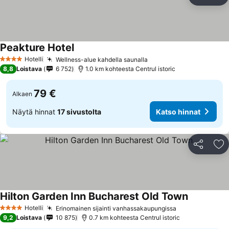
Jaa
Li
Peakture Hotel
Hotelli
Wellness-alue kahdella saunalla
4 Tähtiluokitus
8,8
Loistava
6 752
1.0 km kohteesta Centrul istoric
79 €
Alkaen
Näytä hinnat
17 sivustolta
Katso hinnat
Jaa
Li
Hilton Garden Inn Bucharest Old Town
Hotelli
Erinomainen sijainti vanhassakaupungissa
4 Tähtiluokitus
9,2
Loistava
10 875
0.7 km kohteesta Centrul istoric