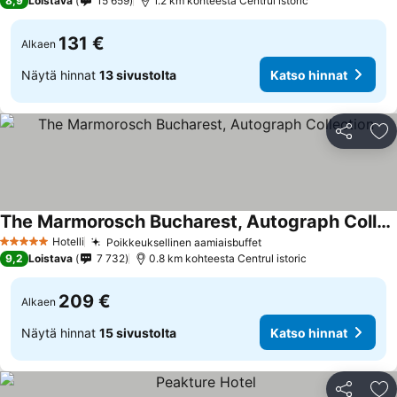
8,9
Loistava
15 659
1.2 km kohteesta Centrul istoric
131 €
Alkaen
Näytä hinnat
13 sivustolta
Katso hinnat
Jaa
Li
The Marmorosch Bucharest, Autograph Collection
Hotelli
Poikkeuksellinen aamiaisbuffet
5 Tähtiluokitus
9,2
Loistava
7 732
0.8 km kohteesta Centrul istoric
209 €
Alkaen
Näytä hinnat
15 sivustolta
Katso hinnat