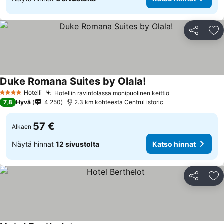
Jaa
Li
Duke Romana Suites by Olala!
Hotelli
Hotellin ravintolassa monipuolinen keittiö
4 Tähtiluokitus
7,8
Hyvä
4 250
2.3 km kohteesta Centrul istoric
57 €
Alkaen
Näytä hinnat
12 sivustolta
Katso hinnat
Jaa
Li