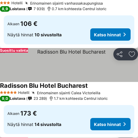
Hotelli
Erinomainen sijainti vanhassakaupungissa
3 Tähtiluokitus
8,9
Loistava
7 939
0.7 km kohteesta Centrul istoric
106 €
Alkaen
Näytä hinnat
10 sivustolta
Katso hinnat
Suosittu valinta
Jaa
Li
Radisson Blu Hotel Bucharest
Hotelli
Erinomainen sijainti Calea Victorieilla
5 Tähtiluokitus
9,0
Loistava
23 289
1.7 km kohteesta Centrul istoric
173 €
Alkaen
Näytä hinnat
14 sivustolta
Katso hinnat