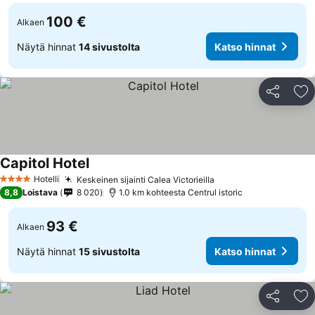
100 €
Alkaen
Näytä hinnat
14 sivustolta
Katso hinnat
Jaa
Li
Capitol Hotel
Hotelli
Keskeinen sijainti Calea Victorieilla
4 Tähtiluokitus
8,8
Loistava
8 020
1.0 km kohteesta Centrul istoric
93 €
Alkaen
Näytä hinnat
15 sivustolta
Katso hinnat
Jaa
Li