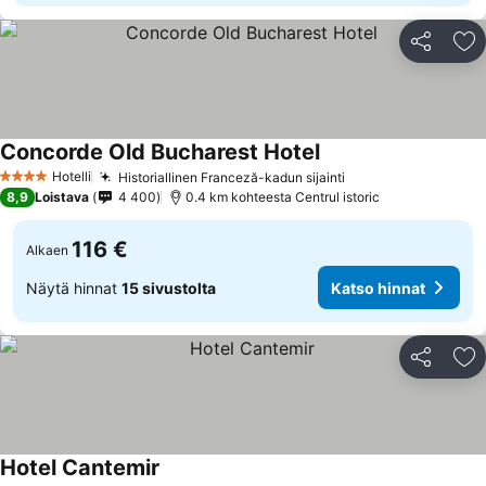
Jaa
Li
Concorde Old Bucharest Hotel
Hotelli
Historiallinen Franceză-kadun sijainti
4 Tähtiluokitus
8,9
Loistava
4 400
0.4 km kohteesta Centrul istoric
116 €
Alkaen
Näytä hinnat
15 sivustolta
Katso hinnat
Jaa
Li
Hotel Cantemir