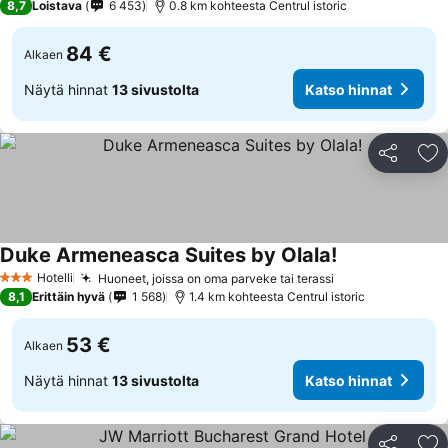
8,7
Loistava
6 453
0.8 km kohteesta Centrul istoric
84 €
Alkaen
Näytä hinnat
13 sivustolta
Katso hinnat
Jaa
Li
Duke Armeneasca Suites by Olala!
Hotelli
Huoneet, joissa on oma parveke tai terassi
3 Tähtiluokitus
8,1
Erittäin hyvä
1 568
1.4 km kohteesta Centrul istoric
53 €
Alkaen
Näytä hinnat
13 sivustolta
Katso hinnat