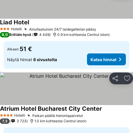
Liad Hotel
Hotelli
Ainutlaatuinen 24/7 taidegallerian pääsy
3 Tähtiluokitus
8,0
Erittäin hyvä
4 449
0.9 km kohteesta Centrul istoric
51 €
Alkaen
Näytä hinnat
6 sivustolta
Katso hinnat
Jaa
Li
Atrium Hotel Bucharest City Center
Hotelli
Paikan päällä hierontapalvelut
4 Tähtiluokitus
7,3
3 723
1.0 km kohteesta Centrul istoric