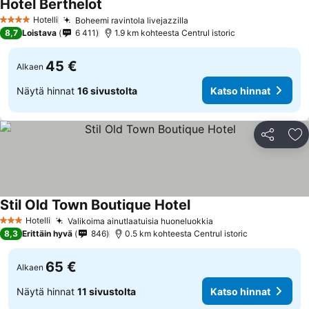
Hotel Berthelot
Hotelli
Boheemi ravintola livejazzilla
4 Tähtiluokitus
8,7
Loistava
6 411
1.9 km kohteesta Centrul istoric
45 €
Alkaen
Näytä hinnat
16 sivustolta
Katso hinnat
Jaa
Li
Stil Old Town Boutique Hotel
Hotelli
Valikoima ainutlaatuisia huoneluokkia
3 Tähtiluokitus
8,3
Erittäin hyvä
846
0.5 km kohteesta Centrul istoric
65 €
Alkaen
Näytä hinnat
11 sivustolta
Katso hinnat