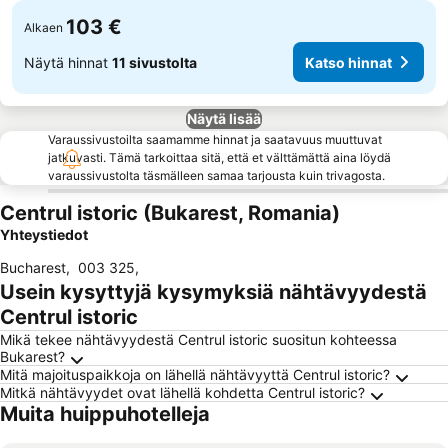
103 €
Alkaen
Näytä hinnat
11 sivustolta
Katso hinnat
Näytä lisää
Varaussivustoilta saamamme hinnat ja saatavuus muuttuvat
jatkuvasti. Tämä tarkoittaa sitä, että et välttämättä aina löydä
varaussivustolta täsmälleen samaa tarjousta kuin trivagosta.
Centrul istoric (Bukarest, Romania)
Yhteystiedot
Bucharest
,
003 325
,
Usein kysyttyjä kysymyksiä nähtävyydestä
Centrul istoric
Mikä tekee nähtävyydestä Centrul istoric suositun kohteessa
Bukarest?
Mitä majoituspaikkoja on lähellä nähtävyyttä Centrul istoric?
Mitkä nähtävyydet ovat lähellä kohdetta Centrul istoric?
Muita huippuhotelleja