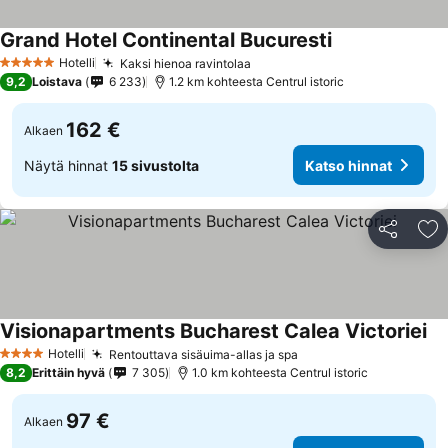
Grand Hotel Continental Bucuresti
Hotelli
Kaksi hienoa ravintolaa
5 Tähtiluokitus
9,2
Loistava
6 233
1.2 km kohteesta Centrul istoric
162 €
Alkaen
Näytä hinnat
15 sivustolta
Katso hinnat
Jaa
Li
Visionapartments Bucharest Calea Victoriei
Hotelli
Rentouttava sisäuima-allas ja spa
4 Tähtiluokitus
8,2
Erittäin hyvä
7 305
1.0 km kohteesta Centrul istoric
97 €
Alkaen