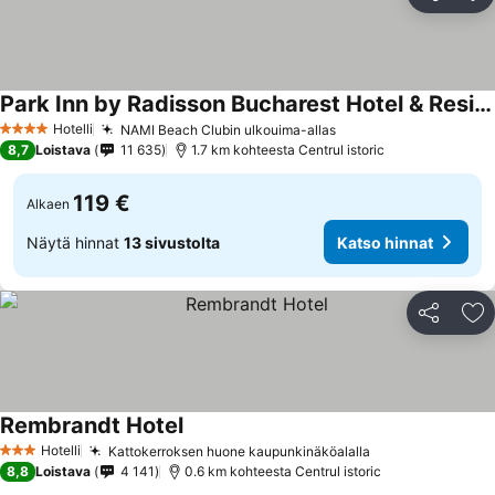
Jaa
Li
Park Inn by Radisson Bucharest Hotel & Residence
Hotelli
NAMI Beach Clubin ulkouima-allas
4 Tähtiluokitus
8,7
Loistava
11 635
1.7 km kohteesta Centrul istoric
119 €
Alkaen
Näytä hinnat
13 sivustolta
Katso hinnat
Jaa
Li
Rembrandt Hotel
Hotelli
Kattokerroksen huone kaupunkinäköalalla
3 Tähtiluokitus
8,8
Loistava
4 141
0.6 km kohteesta Centrul istoric