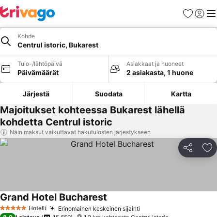
Suosikit
Kirjaud
Val
Kohde
Centrul istoric, Bukarest
Tulo-/lähtöpäivä
Asiakkaat ja huoneet
Päivämäärät
2 asiakasta, 1 huone
Järjestä
Suodata
Kartta
Majoitukset kohteessa Bukarest lähellä
kohdetta Centrul istoric
Näin maksut vaikuttavat hakutulosten järjestykseen
Jaa
Li
Grand Hotel Bucharest
Hotelli
Erinomainen keskeinen sijainti
5 Tähtiluokitus