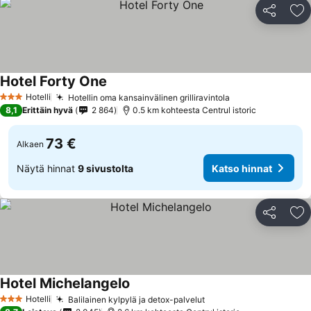
Jaa
Li
Hotel Forty One
Hotelli
Hotellin oma kansainvälinen grilliravintola
3 Tähtiluokitus
8,1
Erittäin hyvä
2 864
0.5 km kohteesta Centrul istoric
73 €
Alkaen
Näytä hinnat
9 sivustolta
Katso hinnat
Jaa
Li
Hotel Michelangelo
Hotelli
Balilainen kylpylä ja detox-palvelut
3 Tähtiluokitus