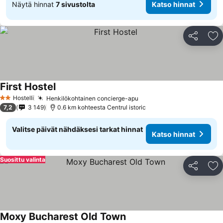
Näytä hinnat
7 sivustolta
Katso hinnat
Jaa
Li
First Hostel
Hostelli
Henkilökohtainen concierge-apu
2 Tähtiluokitus
7,2
3 149
0.6 km kohteesta Centrul istoric
Valitse päivät nähdäksesi tarkat hinnat
Katso hinnat
Suosittu valinta
Jaa
Li
Moxy Bucharest Old Town