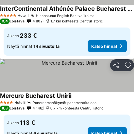
InterContinental Athénée Palace Bucharest by IHG
Hotelli
Hienostunut English Bar -valikoima
5 Tähtiluokitus
9,4
Loistava
4 802
1.7 km kohteesta Centrul istoric
233 €
Alkaen
Näytä hinnat
14 sivustolta
Katso hinnat
Jaa
Li
Mercure Bucharest Unirii
Hotelli
Panoraamanäkymät parlamenttitaloon
4 Tähtiluokitus
8,8
Loistava
4 148
0.7 km kohteesta Centrul istoric
113 €
Alkaen
Näytä hinnat
6 sivustolta
Katso hinnat