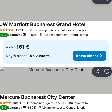
Jaa
Li
JW Marriott Bucharest Grand Hotel
Hotelli
Kuusi monipuolista ravintolaa ja loungea
5 Tähtiluokitus
9,2
Loistava
18 905
2.0 km kohteesta Centrul istoric
161 €
Alkaen
Näytä hinnat
14 sivustolta
Katso hinnat
Jaa
Li
Mercure Bucharest City Center
Hotelli
Erinomainen sijainti lähellä kulttuurikohteita
4 Tähtiluokitus
9,0
Loistava
4 898
1.9 km kohteesta Centrul istoric