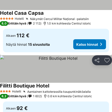
Hotel Casa Capsa
Hotelli
Näkymät Cercul Militar Național -palatsiin
5 Tähtiluokitus
8,0
Erittäin hyvä
2 112
1.0 km kohteesta Centrul istoric
112 €
Alkaen
Näytä hinnat
15 sivustolta
Katso hinnat
Jaa
Li
Filitti Boutique Hotel
Hotelli
Aamiainen kattoterassilla kaupunkinäköalalla
4 Tähtiluokitus
8,2
Erittäin hyvä
1 602
0.6 km kohteesta Centrul istoric
92 €
Alkaen