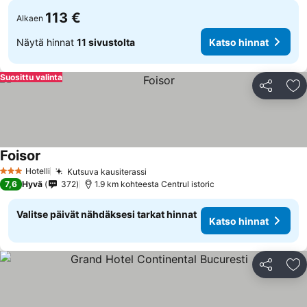
113 €
Alkaen
Näytä hinnat
11 sivustolta
Katso hinnat
Suosittu valinta
Jaa
Li
Foisor
Hotelli
Kutsuva kausiterassi
3 Tähtiluokitus
7,6
Hyvä
372
1.9 km kohteesta Centrul istoric
Valitse päivät nähdäksesi tarkat hinnat
Katso hinnat
Jaa
Li