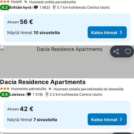
Hotelli
Huoneet omilla parvekkeilla
3 Tähtiluokitus
8,2
Erittäin hyvä
1 963
0.7 km kohteesta Centrul istoric
56 €
Alkaen
Näytä hinnat
10 sivustolta
Katso hinnat
Jaa
Li
Dacia Residence Apartments
Huoneisto palveluilla
Huoneet omalla parvekkeella tai terassilla
3 Tähtiluokitus
8,6
Loistava
1 318
2.2 km kohteesta Centrul istoric
42 €
Alkaen
Näytä hinnat
7 sivustolta
Katso hinnat