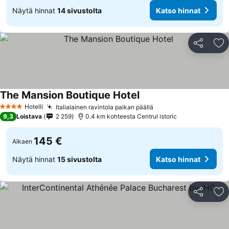
Näytä hinnat
14 sivustolta
Katso hinnat
Jaa
Li
The Mansion Boutique Hotel
Hotelli
Italialainen ravintola paikan päällä
4 Tähtiluokitus
9,3
Loistava
2 259
0.4 km kohteesta Centrul istoric
145 €
Alkaen
Näytä hinnat
15 sivustolta
Katso hinnat
Jaa
Li