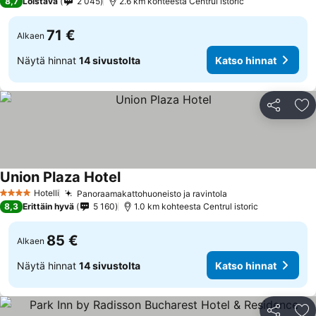
8,7
Loistava
2 045
2.6 km kohteesta Centrul istoric
71 €
Alkaen
Näytä hinnat
14 sivustolta
Katso hinnat
Jaa
Li
Union Plaza Hotel
Hotelli
Panoraamakattohuoneisto ja ravintola
4 Tähtiluokitus
8,3
Erittäin hyvä
5 160
1.0 km kohteesta Centrul istoric
85 €
Alkaen
Näytä hinnat
14 sivustolta
Katso hinnat