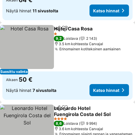
64 €
Alkaen
Näytä hinnat
11 sivustolta
Katso hinnat
Hotel Casa Rosa
Jaa
Lisää suosikkeihin
Katso hin
1 Tähtiluokitus
9,2
Loistava
2 143
3.5 km kohteesta Carvajal
Erinomainen kotitekoinen aamiainen
Katso 
Suosittu valinta
50 €
Alkaen
Näytä hinnat
7 sivustolta
Katso hinnat
Leonardo Hotel
Jaa
Lisää suosikkeihin
Fuengirola Costa del Sol
Katso hinnat
4 Tähtiluokitus
8,6
Loistava
9 994
3.6 km kohteesta Carvajal
Erinomainen sijainti rannan ja venesataman