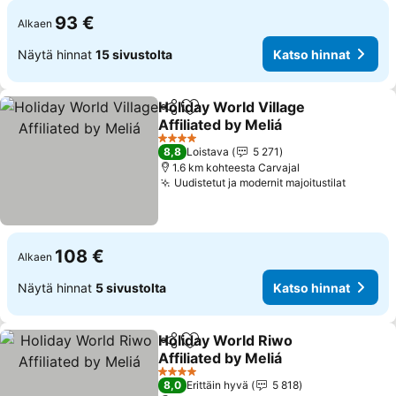
93 €
Alkaen
Näytä hinnat
15 sivustolta
Katso hinnat
Holiday World Village
Jaa
Lisää suosikkeihin
Affiliated by Meliá
Katso hinnat
4 Tähtiluokitus
8,8
Loistava
5 271
1.6 km kohteesta Carvajal
Uudistetut ja modernit majoitustilat
Katso h
108 €
Alkaen
Näytä hinnat
5 sivustolta
Katso hinnat
Holiday World Riwo
Jaa
Lisää suosikkeihin
Affiliated by Meliá
Katso hinnat
4 Tähtiluokitus
8,0
Erittäin hyvä
5 818