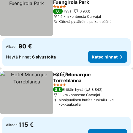
Fuengirola Park
Katso hinnat
4 Tähtiluokitus
7,6
Hyvä
6 963
1.4 km kohteesta Carvajal
Kätevä pysäköinti paikan päällä
Katso hin
90 €
Alkaen
Näytä hinnat
6 sivustolta
Katso hinnat
Hotel Monarque
Jaa
Lisää suosikkeihin
Torreblanca
Katso hinnat
4 Tähtiluokitus
8,3
Erittäin hyvä
3 842
1.1 km kohteesta Carvajal
Monipuolinen buffet-ruokailu live-
kokkauksella
115 €
Alkaen