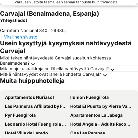
varaussivustolta täsmälleen samaa tarjousta kuin trivagosta.
Carvajal (Benalmadena, Espanja)
Yhteystiedot
Carretera Nacional 340
,
29630
,
|
Virallinen sivusto
Usein kysyttyjä kysymyksiä nähtävyydestä
Carvajal
Mikä tekee nähtävyydestä Carvajal suositun kohteessa
Benalmadena?
Mitä majoituspaikkoja on lähellä nähtävyyttä Carvajal?
Mitkä nähtävyydet ovat lähellä kohdetta Carvajal?
Muita huippuhotelleja
Apartamentos Nuriasol
Ilunion Fuengirola
Las Palmeras Affiliated by FERGUS
Hotel El Puerto by Pierre Vacances
Pyr Fuengirola
Apartamentos La Jabega
Leonardo Hotel Fuengirola Costa del Sol
Hotel Angela - Adults Recommended
Hotel Villa de Laredo
Ona Las Rampas