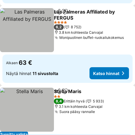
Las Palmeras Affiliated by
Jaa
Lisää suosikkeihin
FERGUS
Katso hinnat
4 Tähtiluokitus
6,2
8 752
3.8 km kohteesta Carvajal
Monipuolinen buffet-ruokailukokemus
Kats
63 €
Alkaen
Näytä hinnat
11 sivustolta
Katso hinnat
Stella Maris
Jaa
Lisää suosikkeihin
Katso hinnat
2 Tähtiluokitus
8,4
Erittäin hyvä
5 933
3.1 km kohteesta Carvajal
Suora pääsy rannalle
Katso hinnat
Suosittu valinta