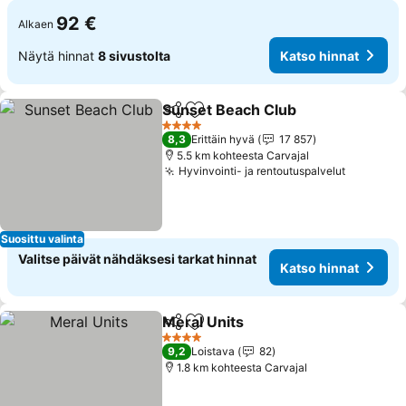
92 €
Alkaen
Näytä hinnat
8 sivustolta
Katso hinnat
Sunset Beach Club
Jaa
Lisää suosikkeihin
Katso h
4 Tähtiluokitus
8,3
Erittäin hyvä
17 857
5.5 km kohteesta Carvajal
Hyvinvointi- ja rentoutuspalvelut
Katso hi
Suosittu valinta
Valitse päivät nähdäksesi tarkat hinnat
Katso hinnat
Meral Units
Jaa
Lisää suosikkeihin
Katso hinnat
4 Tähtiluokitus
9,2
Loistava
82
1.8 km kohteesta Carvajal