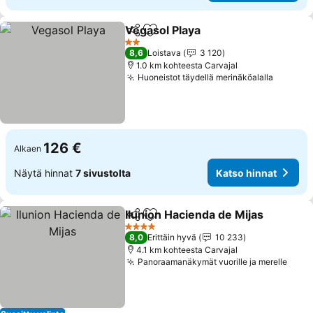
Vegasol Playa
Jaa
Lisää suosikkeihin
Katso hinnat
2 Tähtiluokitus
8,6
Loistava
3 120
1.0 km kohteesta Carvajal
Huoneistot täydellä merinäköalalla
Katso h
126 €
Alkaen
Näytä hinnat
7 sivustolta
Katso hinnat
Ilunion Hacienda de Mijas
Jaa
Lisää suosikkeihin
4 Tähtiluokitus
8,0
Erittäin hyvä
10 233
4.1 km kohteesta Carvajal
Panoraamanäkymät vuorille ja merelle
Kats