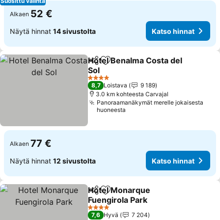
Suosittu valinta
52 €
Alkaen
Näytä hinnat
14 sivustolta
Katso hinnat
Hotel Benalma Costa del
Jaa
Lisää suosikkeihin
Sol
Katso hinnat
4 Tähtiluokitus
8,7
Loistava
9 189
3.0 km kohteesta Carvajal
Panoraamanäkymät merelle jokaisesta
huoneesta
77 €
Alkaen
Näytä hinnat
12 sivustolta
Katso hinnat
Hotel Monarque
Jaa
Lisää suosikkeihin
Fuengirola Park
Katso hinnat
4 Tähtiluokitus
7,6
Hyvä
7 204