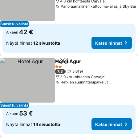
4.0 km kohteesta Carvajal
Panoraamallinen kattouima-allas ja Sky Bar
Suosittu valinta
42 €
Alkaen
Näytä hinnat
12 sivustolta
Katso hinnat
Hotel Agur
Jaa
Lisää suosikkeihin
Katso hinnat
2 Tähtiluokitus
7,3
5 619
3.9 km kohteesta Carvajal
Retkien suunnittelupalvelut
Katso hinnat
Suosittu valinta
53 €
Alkaen
Näytä hinnat
14 sivustolta
Katso hinnat