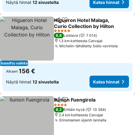
Näytä hinnat
12 sivustolta
Katso hinnat
Higueron Hotel Malaga,
Jaa
Lisää suosikkeihin
Curio Collection by Hilton
Katso hinnat
5 Tähtiluokitus
8,8
Loistava
7 014
1.3 km kohteesta Carvajal
Michelin-tähditetty Sollo-ravintola
Katso h
Suosittu valinta
156 €
Alkaen
Näytä hinnat
12 sivustolta
Katso hinnat
Ilunion Fuengirola
Jaa
Lisää suosikkeihin
Katso hi
4 Tähtiluokitus
8,2
Erittäin hyvä
10 364
2.4 km kohteesta Carvajal
Erinomainen sijainti rannalla
Katso hinnat