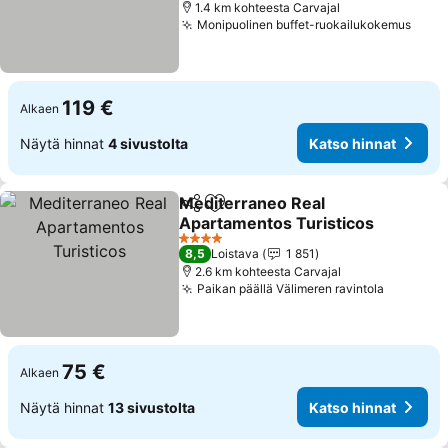
1.4 km kohteesta Carvajal
Monipuolinen buffet-ruokailukokemus
Kats
119 €
Alkaen
Näytä hinnat
4 sivustolta
Katso hinnat
Mediterraneo Real
Jaa
Lisää suosikkeihin
Apartamentos Turisticos
Katso hinnat
4 Tähtiluokitus
8,5
Loistava
1 851
2.6 km kohteesta Carvajal
Paikan päällä Välimeren ravintola
Katso hi
75 €
Alkaen
Näytä hinnat
13 sivustolta
Katso hinnat