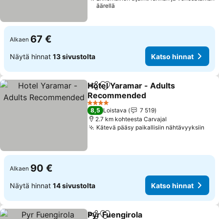
äärellä
67 €
Alkaen
Näytä hinnat
13 sivustolta
Katso hinnat
Hotel Yaramar - Adults
Jaa
Lisää suosikkeihin
Recommended
Katso hinnat
4 Tähtiluokitus
8,5
Loistava
7 519
2.7 km kohteesta Carvajal
Kätevä pääsy paikallisiin nähtävyyksiin
Kat
90 €
Alkaen
Näytä hinnat
14 sivustolta
Katso hinnat
Pyr Fuengirola