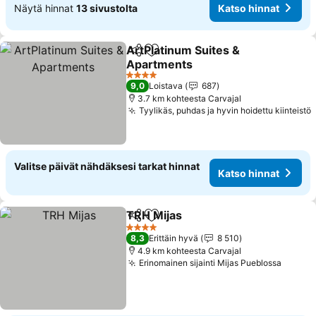
Näytä hinnat
13 sivustolta
Katso hinnat
ArtPlatinum Suites &
Jaa
Lisää suosikkeihin
Apartments
Katso hinnat
4 Tähtiluokitus
9,0
Loistava
687
3.7 km kohteesta Carvajal
Tyylikäs, puhdas ja hyvin hoidettu kiinteistö
Valitse päivät nähdäksesi tarkat hinnat
Katso hinnat
TRH Mijas
Jaa
Lisää suosikkeihin
Katso hinnat
4 Tähtiluokitus
8,3
Erittäin hyvä
8 510
4.9 km kohteesta Carvajal
Erinomainen sijainti Mijas Pueblossa
Katso 