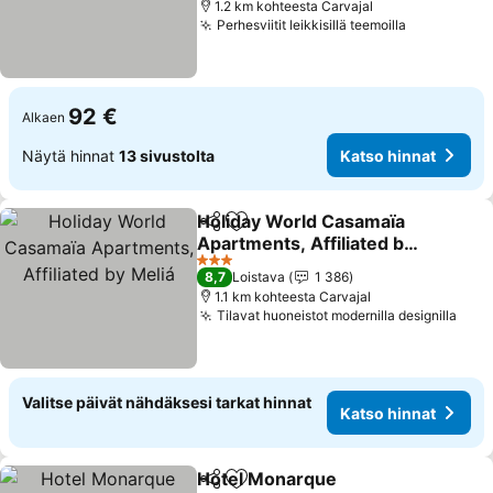
1.2 km kohteesta Carvajal
Perhesviitit leikkisillä teemoilla
Katso hinn
92 €
Alkaen
Näytä hinnat
13 sivustolta
Katso hinnat
Holiday World Casamaïa
Jaa
Lisää suosikkeihin
Apartments, Affiliated by
Meliá
Katso hinnat
3 Tähtiluokitus
8,7
Loistava
1 386
1.1 km kohteesta Carvajal
Tilavat huoneistot modernilla designilla
Kats
Valitse päivät nähdäksesi tarkat hinnat
Katso hinnat
Hotel Monarque
Jaa
Lisää suosikkeihin