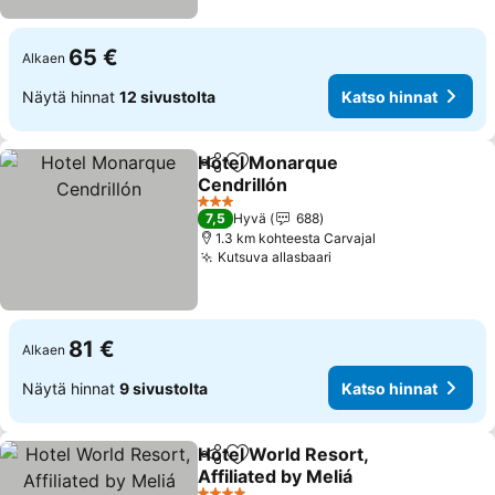
65 €
Alkaen
Näytä hinnat
12 sivustolta
Katso hinnat
Hotel Monarque
Jaa
Lisää suosikkeihin
Cendrillón
Katso hinnat
3 Tähtiluokitus
7,5
Hyvä
688
1.3 km kohteesta Carvajal
Kutsuva allasbaari
Katso hinnat
81 €
Alkaen
Näytä hinnat
9 sivustolta
Katso hinnat
Hotel World Resort,
Jaa
Lisää suosikkeihin
Affiliated by Meliá