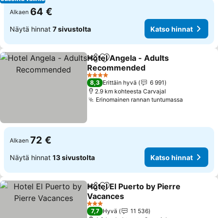
64 €
Alkaen
Näytä hinnat
7 sivustolta
Katso hinnat
Hotel Angela - Adults
Jaa
Lisää suosikkeihin
Recommended
Katso hinnat
4 Tähtiluokitus
8,3
Erittäin hyvä
6 991
2.9 km kohteesta Carvajal
Erinomainen rannan tuntumassa
Katso hin
72 €
Alkaen
Näytä hinnat
13 sivustolta
Katso hinnat
Hotel El Puerto by Pierre
Jaa
Lisää suosikkeihin
Vacances
Katso hinnat
3 Tähtiluokitus
7,7
Hyvä
11 536