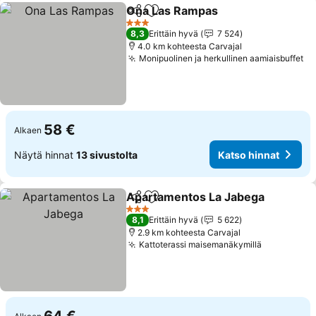
Ona Las Rampas
Jaa
Lisää suosikkeihin
Katso hin
3 Tähtiluokitus
8,3
Erittäin hyvä
7 524
4.0 km kohteesta Carvajal
Monipuolinen ja herkullinen aamiaisbuffet
Ka
58 €
Alkaen
Näytä hinnat
13 sivustolta
Katso hinnat
Apartamentos La Jabega
Jaa
Lisää suosikkeihin
K
3 Tähtiluokitus
8,1
Erittäin hyvä
5 622
2.9 km kohteesta Carvajal
Kattoterassi maisemanäkymillä
Katso hin