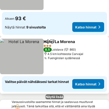
93 €
Alkaen
Näytä hinnat
9 sivustolta
Katso hinnat
Hotel La Morena
Jaa
Lisää suosikkeihin
Katso hin
3 Tähtiluokitus
8,5
Loistava
860
4.5 km kohteesta Carvajal
Fuengirolan sydämessä
Katso hinnat
Valitse päivät nähdäksesi tarkat hinnat
Katso hinnat
Näytä lisää
Varaussivustoilta saamamme hinnat ja saatavuus muuttuvat
jatkuvasti. Tämä tarkoittaa sitä, että et välttämättä aina löydä