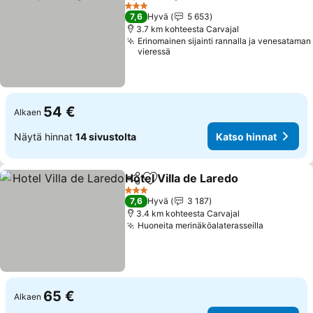
Jaa
Lisää suosikkeihin
Katso hinna
3 Tähtiluokitus
7,6
Hyvä
5 653
3.7 km kohteesta Carvajal
Erinomainen sijainti rannalla ja venesataman
vieressä
54 €
Alkaen
Näytä hinnat
14 sivustolta
Katso hinnat
Hotel Villa de Laredo
Jaa
Lisää suosikkeihin
Katso
3 Tähtiluokitus
7,6
Hyvä
3 187
3.4 km kohteesta Carvajal
Huoneita merinäköalaterasseilla
Katso hin
65 €
Alkaen