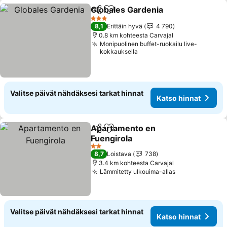
Globales Gardenia
Jaa
Lisää suosikkeihin
Katso hi
3 Tähtiluokitus
8,1
Erittäin hyvä
4 790
0.8 km kohteesta Carvajal
Monipuolinen buffet-ruokailu live-
kokkauksella
Valitse päivät nähdäksesi tarkat hinnat
Katso hinnat
Apartamento en
Jaa
Lisää suosikkeihin
Fuengirola
Katso hinnat
2 Tähtiluokitus
8,7
Loistava
738
3.4 km kohteesta Carvajal
Lämmitetty ulkouima-allas
Katso hinnat
Valitse päivät nähdäksesi tarkat hinnat
Katso hinnat