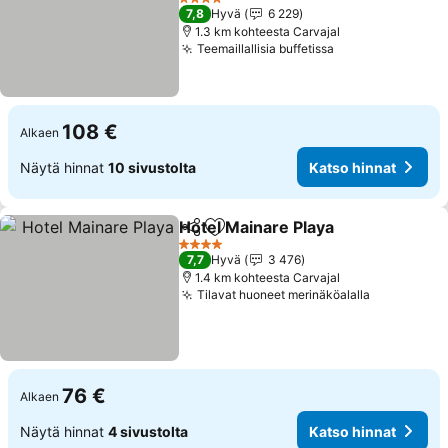
Katso hinnat
4 Tähtiluokitus
7,8
Hyvä
6 229
1.3 km kohteesta Carvajal
Teemaillallisia buffetissa
Katso hinnat
108 €
Alkaen
Näytä hinnat
10 sivustolta
Katso hinnat
Hotel Mainare Playa
Jaa
Lisää suosikkeihin
Katso 
4 Tähtiluokitus
7,7
Hyvä
3 476
1.4 km kohteesta Carvajal
Tilavat huoneet merinäköalalla
Katso hinn
76 €
Alkaen
Näytä hinnat
4 sivustolta
Katso hinnat