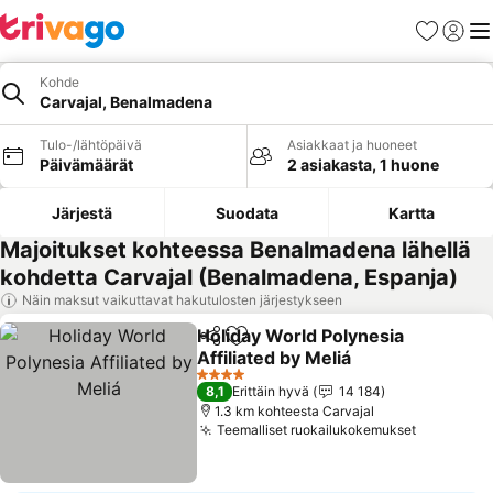
Suosikit
Kirjaud
Val
Kohde
Carvajal, Benalmadena
Tulo-/lähtöpäivä
Asiakkaat ja huoneet
Päivämäärät
2 asiakasta, 1 huone
Järjestä
Suodata
Kartta
Majoitukset kohteessa Benalmadena lähellä
kohdetta Carvajal (Benalmadena, Espanja)
Näin maksut vaikuttavat hakutulosten järjestykseen
Holiday World Polynesia
Jaa
Lisää suosikkeihin
Affiliated by Meliá
Katso hinnat
4 Tähtiluokitus
8,1
Erittäin hyvä
14 184
1.3 km kohteesta Carvajal
Teemalliset ruokailukokemukset
Katso hin