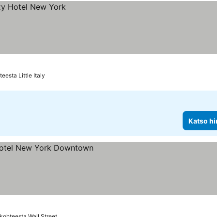
eesta Little Italy
Katso hi
us
kohteesta Wall Street