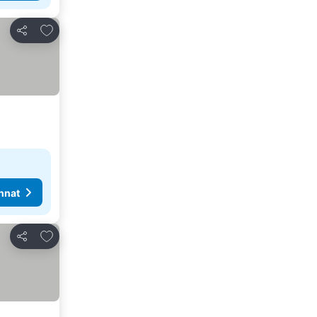
Lisää suosikkeihin
Jaa
nnat
Lisää suosikkeihin
Jaa