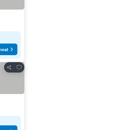
nnat
Lisää suosikkeihin
Jaa