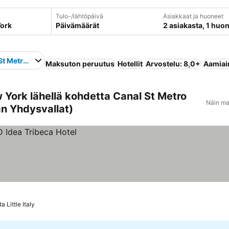
Tulo-/lähtöpäivä
Asiakkaat ja huoneet
Päivämäärät
2 asiakasta, 1 huo
St Metro Station
Maksuton peruutus
Hotellit
Arvostelu: 8,0+
Aamiain
York lähellä kohdetta Canal St Metro
Näin ma
n Yhdysvallat)
 Little Italy