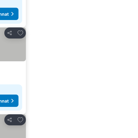
nnat
Lisää suosikkeihin
Jaa
nnat
Lisää suosikkeihin
Jaa