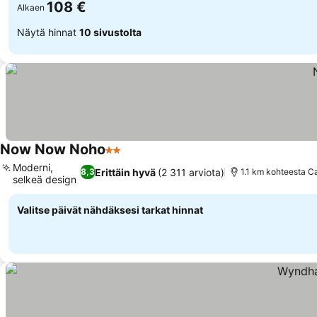
108 €
Alkaen
Näytä hinnat
10 sivustolta
Now Now Noho
2 Tähtiluokitus
Moderni,
Erittäin hyvä
(2 311 arviota)
8,3
1.1 km kohteesta C
selkeä design
Valitse päivät nähdäksesi tarkat hinnat