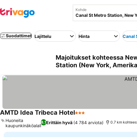
Kohde
Suodattimet
Lajittelu
Hinta
Canal 
Majoitukset kohteessa New 
Station (New York, Amerika
AMTD Idea Tribeca Hotel
3 Tähtiluokitus
Huoneita
Erittäin hyvä
(4 784 arviota)
8,1
0.7 km kohteesta
kaupunkinäköalalla