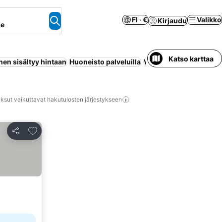
FI · €
Valikko
Kirjaudu
ne
Katso karttaa
en sisältyy hintaan
Huoneisto palveluilla
Wi-Fi
Pysäköinti
Uima
ksut vaikuttavat hakutulosten järjestykseen
Lisää suosikkeihin
Jaa