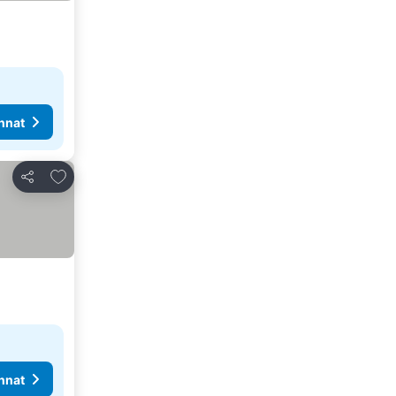
nnat
Lisää suosikkeihin
Jaa
nnat