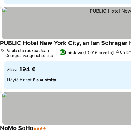
PUBLIC Hotel New York City, an Ian Schrager 
Perulaista ruokaa Jean-
Loistava
(10 016 arviota)
8,7
0.9 km
Georges Vongerichteniltä
194 €
Alkaen
Näytä hinnat
8 sivustolta
NoMo SoHo