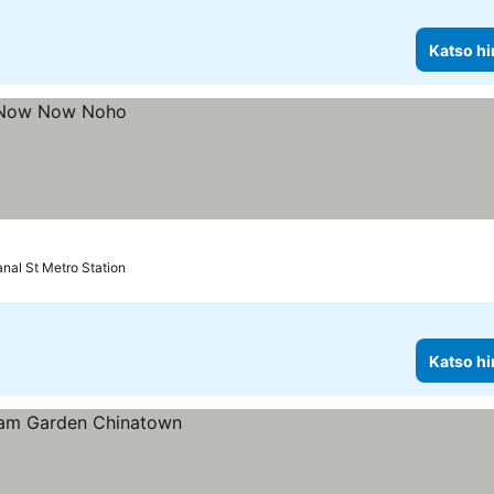
Katso hi
anal St Metro Station
Katso hi