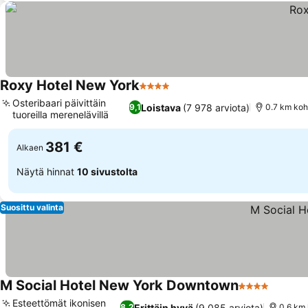
Roxy Hotel New York
4 Tähtiluokitus
Osteribaari päivittäin
Loistava
(7 978 arviota)
9,1
0.7 km koht
tuoreilla merenelävillä
381 €
Alkaen
Näytä hinnat
10 sivustolta
Suosittu valinta
M Social Hotel New York Downtown
4 Tähtiluokit
Esteettömät ikonisen
Erittäin hyvä
(9 085 arviota)
8,2
0.6 km 