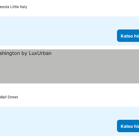
esta Little Italy
Katso hi
Wall Street
Katso hi