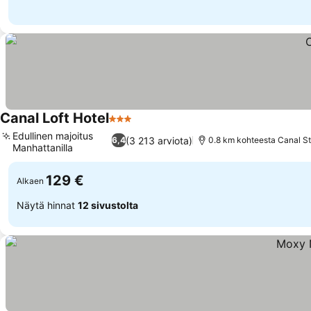
Canal Loft Hotel
3 Tähtiluokitus
Edullinen majoitus
(3 213 arviota)
6,4
0.8 km kohteesta Canal St
Manhattanilla
129 €
Alkaen
Näytä hinnat
12 sivustolta