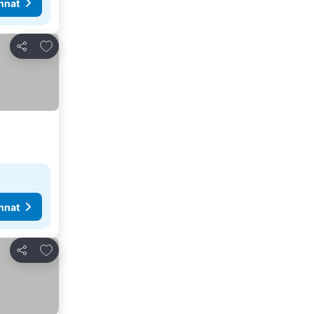
nnat
Lisää suosikkeihin
Jaa
nnat
Lisää suosikkeihin
Jaa