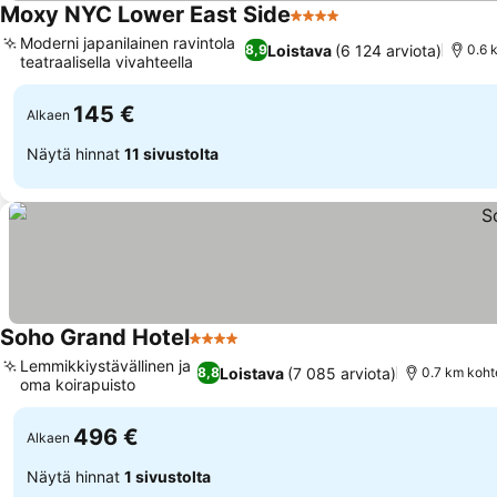
Moxy NYC Lower East Side
4 Tähtiluokitus
Moderni japanilainen ravintola
Loistava
(6 124 arviota)
8,9
0.6 
teatraalisella vivahteella
145 €
Alkaen
Näytä hinnat
11 sivustolta
Soho Grand Hotel
4 Tähtiluokitus
Lemmikkiystävällinen ja
Loistava
(7 085 arviota)
8,8
0.7 km kohte
oma koirapuisto
496 €
Alkaen
Näytä hinnat
1 sivustolta