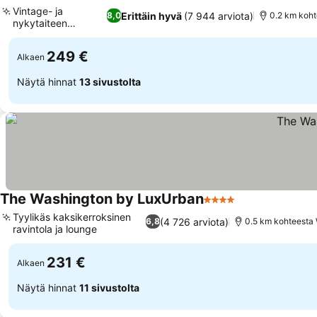
4 Tähtiluokitus
Vintage- ja
Erittäin hyvä
(7 944 arviota)
8,0
0.2 km kohte
nykytaiteen
kokoelma
249 €
Alkaen
Näytä hinnat
13 sivustolta
The Washington by LuxUrban
4 Tähtiluokitus
Tyylikäs kaksikerroksinen
(4 726 arviota)
6,8
0.5 km kohteesta 
ravintola ja lounge
231 €
Alkaen
Näytä hinnat
11 sivustolta