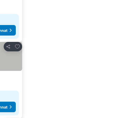
nnat
Lisää suosikkeihin
Jaa
nnat