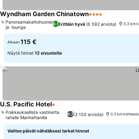
Wyndham Garden Chinatown
4 Tähtiluokitus
Panoraamakattohuoneisto
Erittäin hyvä
(6 592 arviota)
8,1
0.3 km k
ja -lounge
115 €
Alkaen
Näytä hinnat
12 sivustolta
U.S. Pacific Hotel
1 Tähtiluokitus
Poikkeuksellista vastinetta
(3 150 arviota)
6,7
0.2 km kohteesta 
rahalle Manhattanilla
Valitse päivät nähdäksesi tarkat hinnat