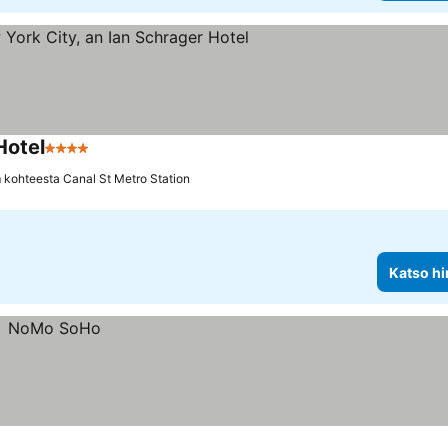
Hotel
4 Tähtiluokitus
 kohteesta Canal St Metro Station
Katso hi