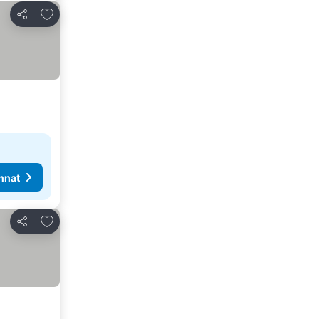
Lisää suosikkeihin
Jaa
nnat
Lisää suosikkeihin
Jaa