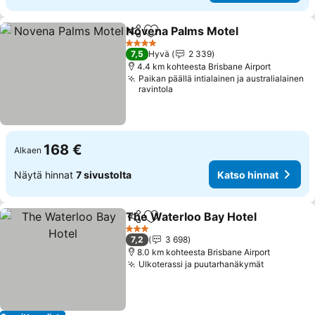
Novena Palms Motel
Jaa
Lisää suosikkeihin
4 Tähtiluokitus
7,5
Hyvä
2 339
4.4 km kohteesta Brisbane Airport
Paikan päällä intialainen ja australialainen
ravintola
168 €
Alkaen
Näytä hinnat
7 sivustolta
Katso hinnat
The Waterloo Bay Hotel
Jaa
Lisää suosikkeihin
3 Tähtiluokitus
7,2
3 698
8.0 km kohteesta Brisbane Airport
Ulkoterassi ja puutarhanäkymät