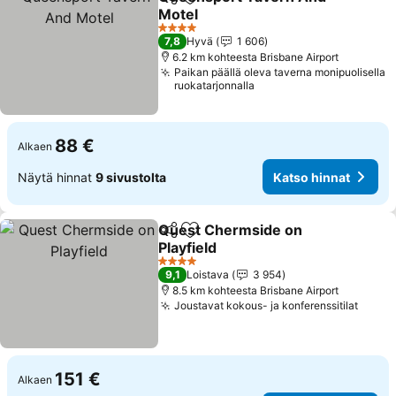
Jaa
Lisää suosikkeihin
Motel
4 Tähtiluokitus
7,8
Hyvä
1 606
6.2 km kohteesta Brisbane Airport
Paikan päällä oleva taverna monipuolisella
ruokatarjonnalla
88 €
Alkaen
Näytä hinnat
9 sivustolta
Katso hinnat
Quest Chermside on
Jaa
Lisää suosikkeihin
Playfield
4 Tähtiluokitus
9,1
Loistava
3 954
8.5 km kohteesta Brisbane Airport
Joustavat kokous- ja konferenssitilat
151 €
Alkaen