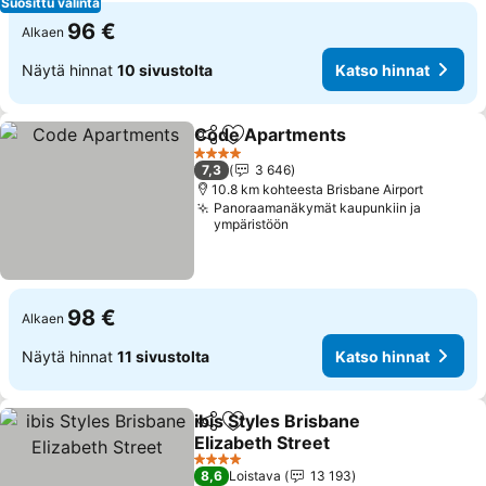
Suosittu valinta
96 €
Alkaen
Näytä hinnat
10 sivustolta
Katso hinnat
Code Apartments
Jaa
Lisää suosikkeihin
4 Tähtiluokitus
7,3
3 646
10.8 km kohteesta Brisbane Airport
Panoraamanäkymät kaupunkiin ja
ympäristöön
98 €
Alkaen
Näytä hinnat
11 sivustolta
Katso hinnat
ibis Styles Brisbane
Jaa
Lisää suosikkeihin
Elizabeth Street
4 Tähtiluokitus
8,6
Loistava
13 193