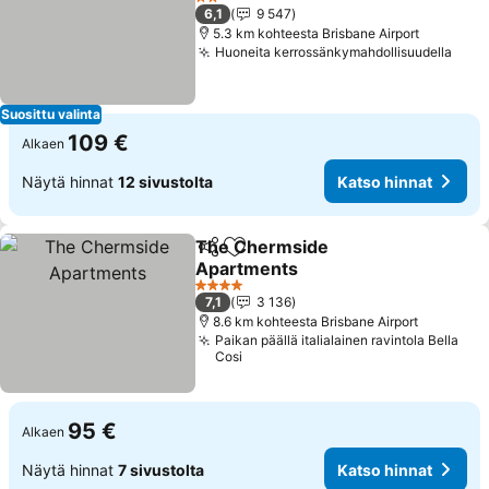
2 Tähtiluokitus
6,1
9 547
5.3 km kohteesta Brisbane Airport
Huoneita kerrossänkymahdollisuudella
Suosittu valinta
109 €
Alkaen
Näytä hinnat
12 sivustolta
Katso hinnat
The Chermside
Jaa
Lisää suosikkeihin
Apartments
4 Tähtiluokitus
7,1
3 136
8.6 km kohteesta Brisbane Airport
Paikan päällä italialainen ravintola Bella
Cosi
95 €
Alkaen
Näytä hinnat
7 sivustolta
Katso hinnat