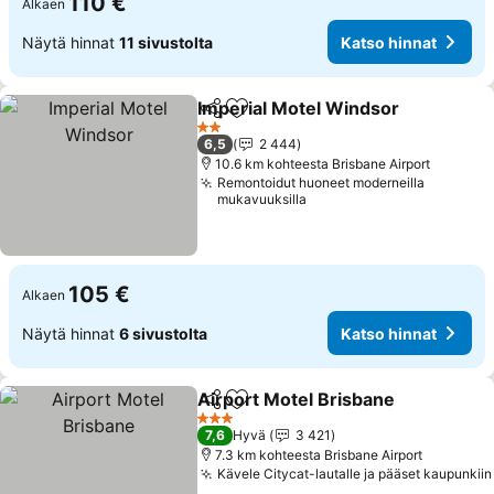
110 €
Alkaen
Näytä hinnat
11 sivustolta
Katso hinnat
Imperial Motel Windsor
Jaa
Lisää suosikkeihin
2 Tähtiluokitus
6,5
2 444
10.6 km kohteesta Brisbane Airport
Remontoidut huoneet moderneilla
mukavuuksilla
105 €
Alkaen
Näytä hinnat
6 sivustolta
Katso hinnat
Airport Motel Brisbane
Jaa
Lisää suosikkeihin
3 Tähtiluokitus
7,6
Hyvä
3 421
7.3 km kohteesta Brisbane Airport
Kävele Citycat-lautalle ja pääset kaupunkiin