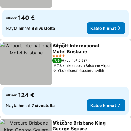
140 €
Alkaen
Näytä hinnat
8 sivustolta
Katso hinnat
Airport International
Jaa
Lisää suosikkeihin
Motel Brisbane
4 Tähtiluokitus
7,9
Hyvä
2 987
7.8 km kohteesta Brisbane Airport
Yksilöllisesti sisustetut sviitit
124 €
Alkaen
Näytä hinnat
7 sivustolta
Katso hinnat
Mercure Brisbane King
Jaa
Lisää suosikkeihin
George Square