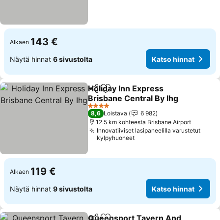
143 €
Alkaen
Näytä hinnat
6 sivustolta
Katso hinnat
Holiday Inn Express
Jaa
Lisää suosikkeihin
Brisbane Central By Ihg
4 Tähtiluokitus
8,6
Loistava
6 982
12.5 km kohteesta Brisbane Airport
Innovatiiviset lasipaneelilla varustetut
kylpyhuoneet
119 €
Alkaen
Näytä hinnat
9 sivustolta
Katso hinnat
Queensport Tavern And