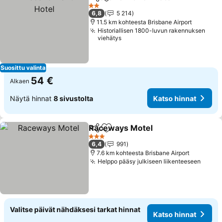
Jaa
Lisää suosikkeihin
2 Tähtiluokitus
6,8
5 214
11.5 km kohteesta Brisbane Airport
Historiallisen 1800-luvun rakennuksen
viehätys
Suosittu valinta
54 €
Alkaen
Näytä hinnat
8 sivustolta
Katso hinnat
Raceways Motel
Jaa
Lisää suosikkeihin
3 Tähtiluokitus
6,4
991
7.6 km kohteesta Brisbane Airport
Helppo pääsy julkiseen liikenteeseen
Valitse päivät nähdäksesi tarkat hinnat
Katso hinnat