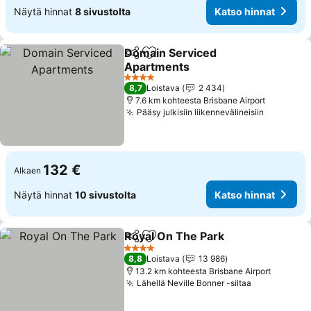
Näytä hinnat
8 sivustolta
Katso hinnat
Domain Serviced
Jaa
Lisää suosikkeihin
Apartments
4 Tähtiluokitus
8,7
Loistava
2 434
7.6 km kohteesta Brisbane Airport
Pääsy julkisiin liikennevälineisiin
132 €
Alkaen
Näytä hinnat
10 sivustolta
Katso hinnat
Royal On The Park
Jaa
Lisää suosikkeihin
4 Tähtiluokitus
8,8
Loistava
13 986
13.2 km kohteesta Brisbane Airport
Lähellä Neville Bonner -siltaa