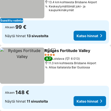
13.4 km kohteesta Brisbane Airport
Keskeytymättömät joki- ja
kaupunkinäkymät
Suosittu valinta
99 €
Alkaen
Näytä hinnat
13 sivustolta
Katso hinnat
Rydges Fortitude Valley
Jaa
Lisää suosikkeihin
4 Tähtiluokitus
8,7
Loistava
6 013
11.3 km kohteesta Brisbane Airport
Aitoa italialaista Bar Gustossa
148 €
Alkaen
Näytä hinnat
11 sivustolta
Katso hinnat