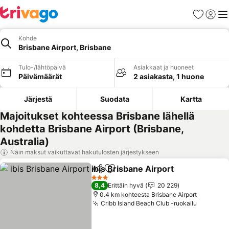
Suosikit
Kirjaud
Val
Kohde
Brisbane Airport, Brisbane
Tulo-/lähtöpäivä
Asiakkaat ja huoneet
Päivämäärät
2 asiakasta, 1 huone
Järjestä
Suodata
Kartta
Majoitukset kohteessa Brisbane lähellä
kohdetta Brisbane Airport (Brisbane,
Australia)
Näin maksut vaikuttavat hakutulosten järjestykseen
ibis Brisbane Airport
Jaa
Lisää suosikkeihin
3 Tähtiluokitus
8,4
Erittäin hyvä
20 229
0.4 km kohteesta Brisbane Airport
Cribb Island Beach Club -ruokailu