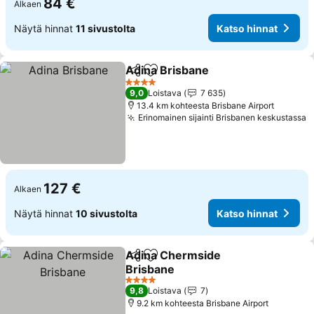
84 €
Alkaen
Näytä hinnat
11 sivustolta
Katso hinnat
Adina Brisbane
Jaa
Lisää suosikkeihin
4 Tähtiluokitus
9,0
Loistava
7 635
13.4 km kohteesta Brisbane Airport
Erinomainen sijainti Brisbanen keskustassa
127 €
Alkaen
Näytä hinnat
10 sivustolta
Katso hinnat
Adina Chermside
Jaa
Lisää suosikkeihin
Brisbane
4 Tähtiluokitus
9,8
Loistava
7
9.2 km kohteesta Brisbane Airport