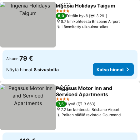
Ingenia Holidays Taigum
Jaa
Lisää suosikkeihin
4 Tähtiluokitus
8,0
Erittäin hyvä
3 291
8.7 km kohteesta Brisbane Airport
Lämmitetty ulkouima-allas
79 €
Alkaen
Näytä hinnat
8 sivustolta
Katso hinnat
Pegasus Motor Inn and
Jaa
Lisää suosikkeihin
Serviced Apartments
4 Tähtiluokitus
7,5
Hyvä
3 663
7.2 km kohteesta Brisbane Airport
Paikan päällä ravintola Gourmand