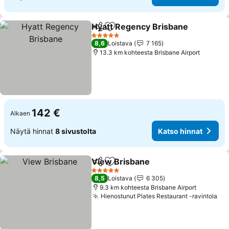
Hyatt Regency Brisbane
Jaa
Lisää suosikkeihin
5 Tähtiluokitus
8,6
Loistava
7 165
13.3 km kohteesta Brisbane Airport
142 €
Alkaen
Näytä hinnat
8 sivustolta
Katso hinnat
View Brisbane
Jaa
Lisää suosikkeihin
5 Tähtiluokitus
8,5
Loistava
6 305
9.3 km kohteesta Brisbane Airport
Hienostunut Plates Restaurant -ravintola