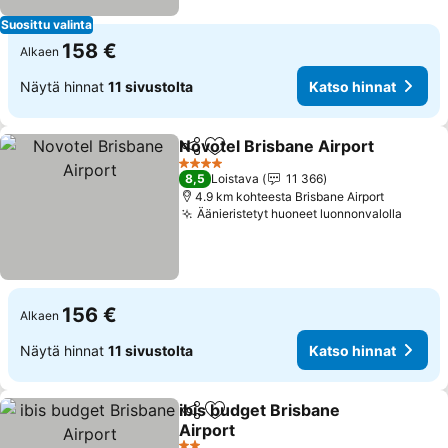
Suosittu valinta
158 €
Alkaen
Näytä hinnat
11 sivustolta
Katso hinnat
Novotel Brisbane Airport
Jaa
Lisää suosikkeihin
4 Tähtiluokitus
8,5
Loistava
11 366
4.9 km kohteesta Brisbane Airport
Äänieristetyt huoneet luonnonvalolla
156 €
Alkaen
Näytä hinnat
11 sivustolta
Katso hinnat
ibis budget Brisbane
Jaa
Lisää suosikkeihin
Airport