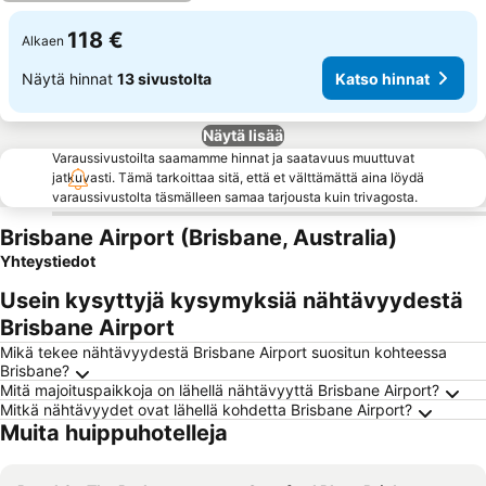
118 €
Alkaen
Näytä hinnat
13 sivustolta
Katso hinnat
Näytä lisää
Varaussivustoilta saamamme hinnat ja saatavuus muuttuvat
jatkuvasti. Tämä tarkoittaa sitä, että et välttämättä aina löydä
varaussivustolta täsmälleen samaa tarjousta kuin trivagosta.
Brisbane Airport (Brisbane, Australia)
Yhteystiedot
Usein kysyttyjä kysymyksiä nähtävyydestä
Brisbane Airport
Mikä tekee nähtävyydestä Brisbane Airport suositun kohteessa
Brisbane?
Mitä majoituspaikkoja on lähellä nähtävyyttä Brisbane Airport?
Mitkä nähtävyydet ovat lähellä kohdetta Brisbane Airport?
Muita huippuhotelleja