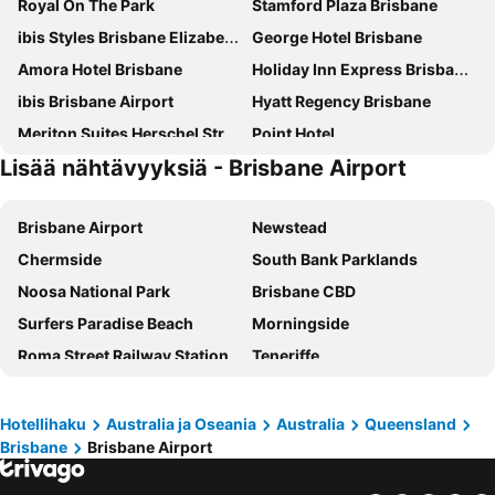
Royal On The Park
Stamford Plaza Brisbane
ibis Styles Brisbane Elizabeth Street
George Hotel Brisbane
Amora Hotel Brisbane
Holiday Inn Express Brisbane Central By Ihg
ibis Brisbane Airport
Hyatt Regency Brisbane
Meriton Suites Herschel Street, Brisbane
Point Hotel
Lisää nähtävyyksiä - Brisbane Airport
Novotel Brisbane South Bank
The Star Grand Brisbane
Mercure Brisbane King George Square
Sage Hotel James Street
Brisbane Airport
Newstead
Mantra South Bank Brisbane
Treasury Brisbane
Chermside
South Bank Parklands
Courtyard by Marriott Brisbane South Bank
K2 Brisbane
Noosa National Park
Brisbane CBD
Intercontinental Hotels Brisbane By Ihg
Sofitel Brisbane Central
Surfers Paradise Beach
Morningside
Acacia Inner City Inn
Novotel Brisbane Airport
Roma Street Railway Station
Teneriffe
Rydges South Bank Brisbane
Great Southern Hotel Brisbane
Fortitude Valley
Paddington
Emporium Hotel South Bank
Mercure Brisbane Spring Hill
Bardon
Kenmore
FV by Peppers
Pullman Brisbane King George Square
Hotellihaku
Australia ja Oseania
Australia
Queensland
Brisbane
Brisbane Airport
Byron Bay Lighthouse
Seven Hills
Brisbane Marriott Hotel
Hotel Indigo Brisbane City Centre By Ihg
City Centre
Everton Park
Hotel Grand Chancellor Brisbane
Soho Brisbane