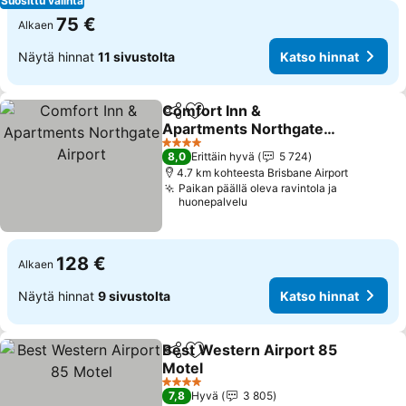
Suosittu valinta
75 €
Alkaen
Näytä hinnat
11 sivustolta
Katso hinnat
Comfort Inn &
Jaa
Lisää suosikkeihin
Apartments Northgate
Airport
4 Tähtiluokitus
8,0
Erittäin hyvä
5 724
4.7 km kohteesta Brisbane Airport
Paikan päällä oleva ravintola ja
huonepalvelu
128 €
Alkaen
Näytä hinnat
9 sivustolta
Katso hinnat
Best Western Airport 85
Jaa
Lisää suosikkeihin
Motel
4 Tähtiluokitus
7,8
Hyvä
3 805