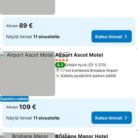
89 €
Alkaen
Näytä hinnat
11 sivustolta
Katso hinnat
Airport Ascot Motel
Jaa
Lisää suosikkeihin
4 Tähtiluokitus
8,3
Erittäin hyvä
5 370
7.7 km kohteesta Brisbane Airport
Katettu pysäköinti paikan päällä
Suosittu valinta
109 €
Alkaen
Näytä hinnat
11 sivustolta
Katso hinnat
Brisbane Manor Hotel