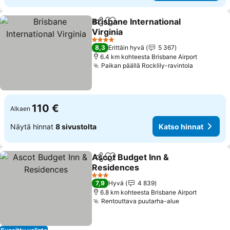
Brisbane International
Jaa
Lisää suosikkeihin
Virginia
4 Tähtiluokitus
8,3
Erittäin hyvä
5 367
6.4 km kohteesta Brisbane Airport
Paikan päällä Rocklily-ravintola
110 €
Alkaen
Näytä hinnat
8 sivustolta
Katso hinnat
Ascot Budget Inn &
Jaa
Lisää suosikkeihin
Residences
3 Tähtiluokitus
7,9
Hyvä
4 839
6.8 km kohteesta Brisbane Airport
Rentouttava puutarha-alue