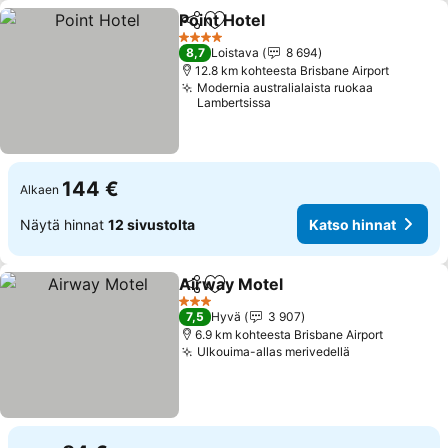
Point Hotel
Jaa
Lisää suosikkeihin
4 Tähtiluokitus
8,7
Loistava
8 694
12.8 km kohteesta Brisbane Airport
Modernia australialaista ruokaa
Lambertsissa
144 €
Alkaen
Näytä hinnat
12 sivustolta
Katso hinnat
Airway Motel
Jaa
Lisää suosikkeihin
3 Tähtiluokitus
7,5
Hyvä
3 907
6.9 km kohteesta Brisbane Airport
Ulkouima-allas merivedellä