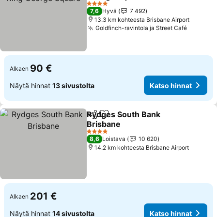
4 Tähtiluokitus
7,6
Hyvä
7 492
13.3 km kohteesta Brisbane Airport
Goldfinch-ravintola ja Street Café
90 €
Alkaen
Näytä hinnat
13 sivustolta
Katso hinnat
Rydges South Bank
Jaa
Lisää suosikkeihin
Brisbane
4 Tähtiluokitus
8,6
Loistava
10 620
14.2 km kohteesta Brisbane Airport
201 €
Alkaen
Näytä hinnat
14 sivustolta
Katso hinnat