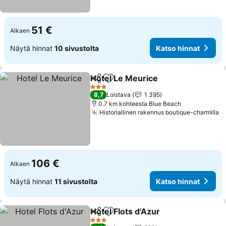
51 €
Alkaen
Näytä hinnat
10 sivustolta
Katso hinnat
Hotel Le Meurice
Jaa
Lisää suosikkeihin
Katso hin
3 Tähtiluokitus
8,7
Loistava
1 395
0.7 km kohteesta Blue Beach
Historiallinen rakennus boutique-charmilla
K
106 €
Alkaen
Näytä hinnat
11 sivustolta
Katso hinnat
Hotel Flots d'Azur
Jaa
Lisää suosikkeihin
Katso hi
3 Tähtiluokitus