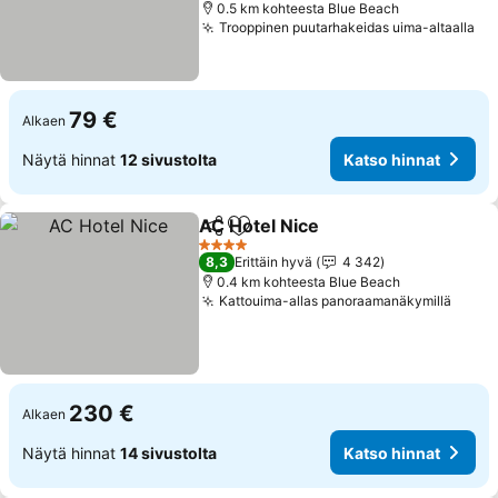
0.5 km kohteesta Blue Beach
Trooppinen puutarhakeidas uima-altaalla
Ka
79 €
Alkaen
Näytä hinnat
12 sivustolta
Katso hinnat
AC Hotel Nice
Jaa
Lisää suosikkeihin
Katso hinnat
4 Tähtiluokitus
8,3
Erittäin hyvä
4 342
0.4 km kohteesta Blue Beach
Kattouima-allas panoraamanäkymillä
Katso
230 €
Alkaen
Näytä hinnat
14 sivustolta
Katso hinnat