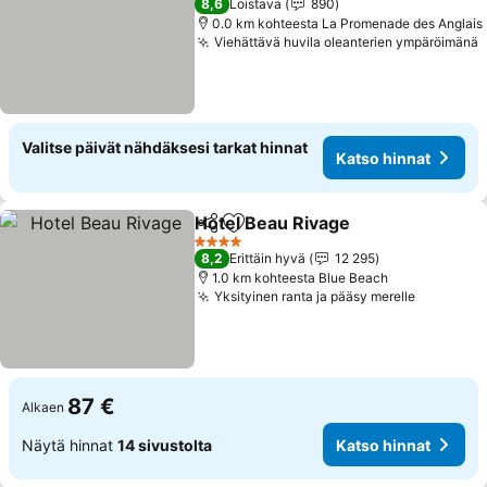
8,6
Loistava
890
0.0 km kohteesta La Promenade des Anglais
Viehättävä huvila oleanterien ympäröimänä
K
Valitse päivät nähdäksesi tarkat hinnat
Katso hinnat
Hotel Beau Rivage
Jaa
Lisää suosikkeihin
Katso hi
4 Tähtiluokitus
8,2
Erittäin hyvä
12 295
1.0 km kohteesta Blue Beach
Yksityinen ranta ja pääsy merelle
Katso hi
87 €
Alkaen
Näytä hinnat
14 sivustolta
Katso hinnat