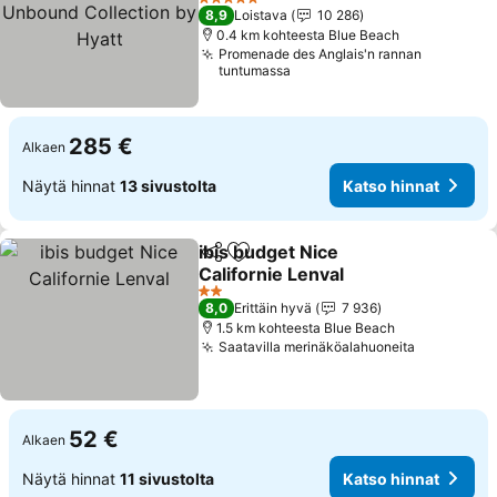
Unbound Collection by
Katso hinnat
5 Tähtiluokitus
8,9
Loistava
10 286
Hyatt
0.4 km kohteesta Blue Beach
Promenade des Anglais'n rannan
tuntumassa
285 €
Alkaen
Näytä hinnat
13 sivustolta
Katso hinnat
ibis budget Nice
Jaa
Lisää suosikkeihin
Californie Lenval
Katso hinnat
2 Tähtiluokitus
8,0
Erittäin hyvä
7 936
1.5 km kohteesta Blue Beach
Saatavilla merinäköalahuoneita
Katso hin
52 €
Alkaen
Näytä hinnat
11 sivustolta
Katso hinnat