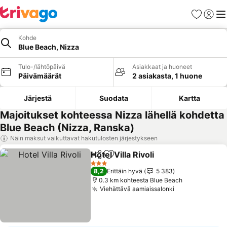
Suosikit
Kirjaud
Val
Kohde
Blue Beach, Nizza
Tulo-/lähtöpäivä
Asiakkaat ja huoneet
Päivämäärät
2 asiakasta, 1 huone
Järjestä
Suodata
Kartta
Majoitukset kohteessa Nizza lähellä kohdetta
Blue Beach (Nizza, Ranska)
Näin maksut vaikuttavat hakutulosten järjestykseen
Hotel Villa Rivoli
Jaa
Lisää suosikkeihin
Katso hinn
3 Tähtiluokitus
8,2
Erittäin hyvä
5 383
0.3 km kohteesta Blue Beach
Viehättävä aamiaissalonki
Katso hinnat