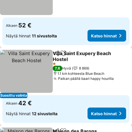
52 €
Alkaen
Näytä hinnat
11 sivustolta
Katso hinnat
Villa Saint Exupery Beach
Jaa
Lisää suosikkeihin
Hostel
Katso hinnat
1 Tähtiluokitus
7,6
Hyvä
8 869
1.1 km kohteesta Blue Beach
Paikan päällä baari happy hourilla
Katso hi
Suosittu valinta
42 €
Alkaen
Näytä hinnat
12 sivustolta
Katso hinnat
Maison des Barons