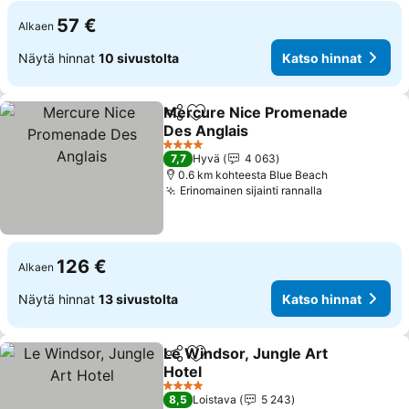
57 €
Alkaen
Näytä hinnat
10 sivustolta
Katso hinnat
Mercure Nice Promenade
Jaa
Lisää suosikkeihin
Des Anglais
Katso hinnat
4 Tähtiluokitus
7,7
Hyvä
4 063
0.6 km kohteesta Blue Beach
Erinomainen sijainti rannalla
Katso hinnat
126 €
Alkaen
Näytä hinnat
13 sivustolta
Katso hinnat
Le Windsor, Jungle Art
Jaa
Lisää suosikkeihin
Hotel
Katso hinnat
4 Tähtiluokitus
8,5
Loistava
5 243