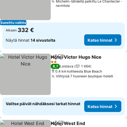
Michelin-tähdellä palkittu Le Chantecler -
ravintola
Suosittu valinta
332 €
Alkaen
Näytä hinnat
14 sivustolta
Katso hinnat
Hotel Victor Hugo Nice
Jaa
Lisää suosikkeihin
Kat
2 Tähtiluokitus
8,7
Loistava
1 464
0.4 km kohteesta Blue Beach
Viihtyisä 7 huoneen boutique-hotelli
Katso 
Valitse päivät nähdäksesi tarkat hinnat
Katso hinnat
Hotel West End
Jaa
Lisää suosikkeihin
Katso hinn