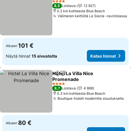
4 Tähtiluokitus
8,5
Loistava
12 927
0.2 km kohteesta Blue Beach
Välimeren keittiötä Le Siecle -ravintolassa
K
101 €
Alkaen
Näytä hinnat
15 sivustolta
Katso hinnat
Hotel La Villa Nice
Jaa
Lisää suosikkeihin
Promenade
Katso hinnat
4 Tähtiluokitus
8,7
Loistava
4 866
0.3 km kohteesta Blue Beach
Boutique-hotelli modernilla sisustuksella
Kat
80 €
Alkaen