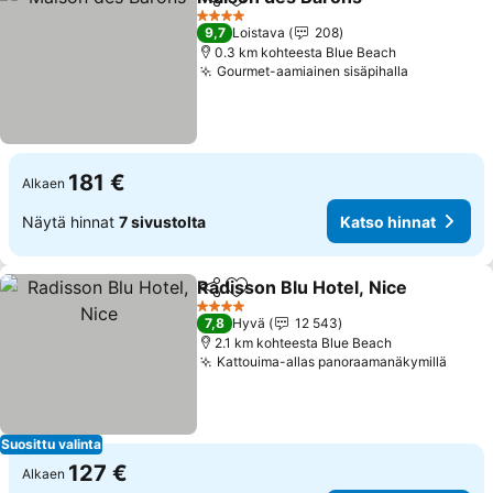
Jaa
Lisää suosikkeihin
Katso h
4 Tähtiluokitus
9,7
Loistava
208
0.3 km kohteesta Blue Beach
Gourmet-aamiainen sisäpihalla
Katso hin
181 €
Alkaen
Näytä hinnat
7 sivustolta
Katso hinnat
Radisson Blu Hotel, Nice
Jaa
Lisää suosikkeihin
K
4 Tähtiluokitus
7,8
Hyvä
12 543
2.1 km kohteesta Blue Beach
Kattouima-allas panoraamanäkymillä
Katso
Suosittu valinta
127 €
Alkaen