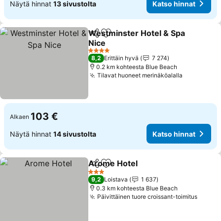
Näytä hinnat
13 sivustolta
Katso hinnat
Westminster Hotel & Spa
Jaa
Lisää suosikkeihin
Nice
Katso hinnat
4 Tähtiluokitus
8,2
Erittäin hyvä
7 274
0.2 km kohteesta Blue Beach
Tilavat huoneet merinäköalalla
Katso hinn
103 €
Alkaen
Näytä hinnat
14 sivustolta
Katso hinnat
Arome Hotel
Jaa
Lisää suosikkeihin
Katso hinnat
3 Tähtiluokitus
9,2
Loistava
1 637
0.3 km kohteesta Blue Beach
Päivittäinen tuore croissant-toimitus
Katso 