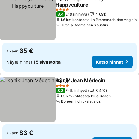
Jaa
Lisää suosikkeihin
Happyculture
Katso hinnat
4 Tähtiluokitus
8,4
Erittäin hyvä
4 691
1.6 km kohteesta La Promenade des Anglais
Tutkija-teemainen sisustus
Katso hinnat
65 €
Alkaen
Näytä hinnat
15 sivustolta
Katso hinnat
Ikonik Jean Médecin
Jaa
Lisää suosikkeihin
Katso
4 Tähtiluokitus
8,3
Erittäin hyvä
3 492
1.3 km kohteesta Blue Beach
Boheemi chic-sisustus
Katso hinnat
83 €
Alkaen