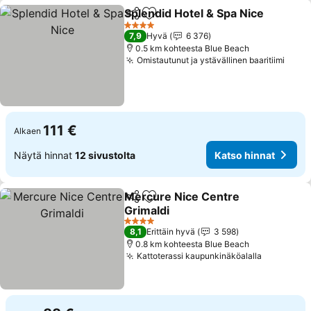
Splendid Hotel & Spa Nice
Jaa
Lisää suosikkeihin
4 Tähtiluokitus
7,9
Hyvä
6 376
0.5 km kohteesta Blue Beach
Omistautunut ja ystävällinen baaritiimi
Kats
111 €
Alkaen
Näytä hinnat
12 sivustolta
Katso hinnat
Mercure Nice Centre
Jaa
Lisää suosikkeihin
Grimaldi
Katso hinnat
4 Tähtiluokitus
8,1
Erittäin hyvä
3 598
0.8 km kohteesta Blue Beach
Kattoterassi kaupunkinäköalalla
Katso hin