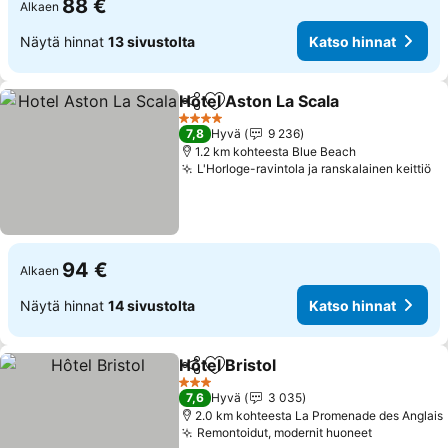
88 €
Alkaen
Näytä hinnat
13 sivustolta
Katso hinnat
Hotel Aston La Scala
Jaa
Lisää suosikkeihin
Katso
4 Tähtiluokitus
7,8
Hyvä
9 236
1.2 km kohteesta Blue Beach
L'Horloge-ravintola ja ranskalainen keittiö
Ka
94 €
Alkaen
Näytä hinnat
14 sivustolta
Katso hinnat
Hôtel Bristol
Jaa
Lisää suosikkeihin
Katso hinnat
3 Tähtiluokitus
7,6
Hyvä
3 035
2.0 km kohteesta La Promenade des Anglais
Remontoidut, modernit huoneet
Katso hin