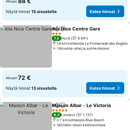
88 €
Alkaen
Näytä hinnat
15 sivustolta
Katso hinnat
ibis Nice Centre Gare
Jaa
Lisää suosikkeihin
Kats
3 Tähtiluokitus
7,5
Hyvä
6 641
1.8 km kohteesta La Promenade des Anglais
Ulkouima-allas ja aurinkoterassi
Katso hin
72 €
Alkaen
Näytä hinnat
13 sivustolta
Katso hinnat
Maison Albar - Le Victoria
Jaa
Lisää suosikkeihin
5 Tähtiluokitus
9,3
Loistava
1 137
0.7 km kohteesta Blue Beach
Michelin-tason kattoravintola
Katso hinn