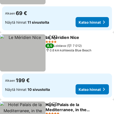
69 €
Alkaen
Näytä hinnat
11 sivustolta
Katso hinnat
Le Méridien Nice
Jaa
Lisää suosikkeihin
Katso hin
4 Tähtiluokitus
8,5
Loistava
7 012
0.6 km kohteesta Blue Beach
199 €
Alkaen
Näytä hinnat
10 sivustolta
Katso hinnat
Hotel Palais de la
Jaa
Lisää suosikkeihin
Mediterranee, in the