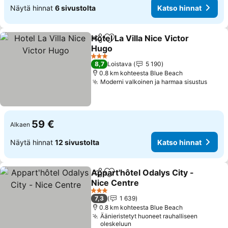
Näytä hinnat
6 sivustolta
Katso hinnat
Hotel La Villa Nice Victor
Jaa
Lisää suosikkeihin
Hugo
Katso hinnat
3 Tähtiluokitus
8,7
Loistava
5 190
0.8 km kohteesta Blue Beach
Moderni valkoinen ja harmaa sisustus
Katso
59 €
Alkaen
Näytä hinnat
12 sivustolta
Katso hinnat
Appart'hôtel Odalys City -
Jaa
Lisää suosikkeihin
Nice Centre
Katso hinnat
3 Tähtiluokitus
7,3
1 639
0.8 km kohteesta Blue Beach
Äänieristetyt huoneet rauhalliseen
oleskeluun