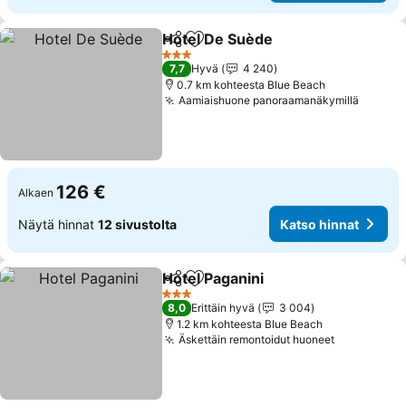
Hotel De Suède
Jaa
Lisää suosikkeihin
Katso hinn
3 Tähtiluokitus
7,7
Hyvä
4 240
0.7 km kohteesta Blue Beach
Aamiaishuone panoraamanäkymillä
Katso 
126 €
Alkaen
Näytä hinnat
12 sivustolta
Katso hinnat
Hotel Paganini
Jaa
Lisää suosikkeihin
Katso hinna
3 Tähtiluokitus
8,0
Erittäin hyvä
3 004
1.2 km kohteesta Blue Beach
Äskettäin remontoidut huoneet
Katso hinn