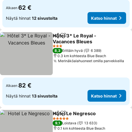
62 €
Alkaen
Näytä hinnat
12 sivustolta
Katso hinnat
Hôtel 3* Le Royal -
Jaa
Lisää suosikkeihin
Vacances Bleues
Katso hinnat
3 Tähtiluokitus
8,3
Erittäin hyvä
6 389
0.3 km kohteesta Blue Beach
Merinäköalahuoneet omilla parvekkeilla
Kat
82 €
Alkaen
Näytä hinnat
13 sivustolta
Katso hinnat
Hotel Le Negresco
Jaa
Lisää suosikkeihin
Katso h
5 Tähtiluokitus
9,1
Loistava
13 633
0.1 km kohteesta Blue Beach