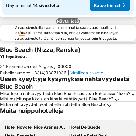
Näytä hinnat
14 sivustolta
Katso hinnat
Näytä lisää
Varaussivustoilta saamamme hinnat ja saatavuus muuttuvat
jatkuvasti. Tämä tarkoittaa sitä, että et välttämättä aina löydä
varaussivustolta täsmälleen samaa tarjousta kuin trivagosta.
Blue Beach (Nizza, Ranska)
Yhteystiedot
31 Promenade des Anglais
,
06000
,
Puhelinnumero
:
+33(4)93871036
|
Virallinen sivusto
Usein kysyttyjä kysymyksiä nähtävyydestä
Blue Beach
Mikä tekee nähtävyydestä Blue Beach suositun kohteessa Nizza?
Mitä majoituspaikkoja on lähellä nähtävyyttä Blue Beach?
Mitkä nähtävyydet ovat lähellä kohdetta Blue Beach?
Muita huippuhotelleja
Hotel Novotel Nice Arénas Aéroport
Hotel De Suède
Hotel Paganini
Hotel Le Saint Paul