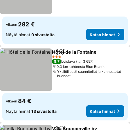
282 €
Alkaen
Näytä hinnat
9 sivustolta
Katso hinnat
Hôtel de la Fontaine
Jaa
Lisää suosikkeihin
Katso 
3 Tähtiluokitus
8,7
Loistava
3 657
0.3 km kohteesta Blue Beach
Yksilöllisesti suunnitellut ja kunnostetut
huoneet
84 €
Alkaen
Näytä hinnat
13 sivustolta
Katso hinnat
Villa Bougainville by