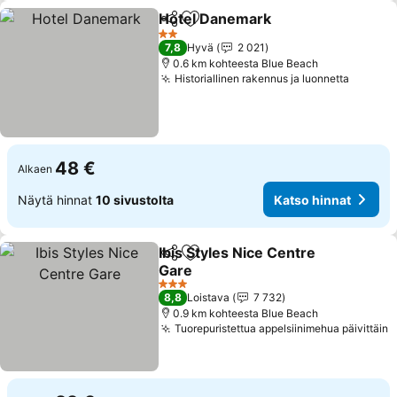
Hotel Danemark
Jaa
Lisää suosikkeihin
Katso hinn
2 Tähtiluokitus
7,8
Hyvä
2 021
0.6 km kohteesta Blue Beach
Historiallinen rakennus ja luonnetta
Katso 
48 €
Alkaen
Näytä hinnat
10 sivustolta
Katso hinnat
Ibis Styles Nice Centre
Jaa
Lisää suosikkeihin
Gare
Katso hinnat
3 Tähtiluokitus
8,8
Loistava
7 732
0.9 km kohteesta Blue Beach
Tuorepuristettua appelsiinimehua päivittäin
K