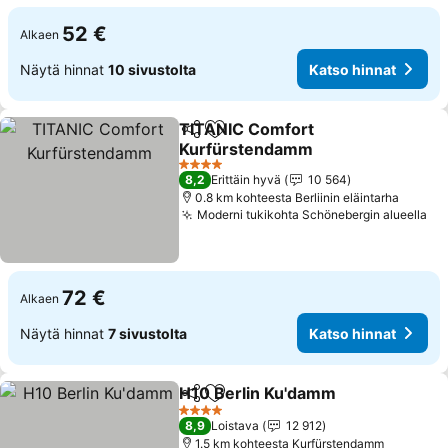
52 €
Alkaen
Näytä hinnat
10 sivustolta
Katso hinnat
TITANIC Comfort
Jaa
Lisää suosikkeihin
Kurfürstendamm
Katso hinnat
4 Tähtiluokitus
8,2
Erittäin hyvä
10 564
0.8 km kohteesta Berliinin eläintarha
Moderni tukikohta Schönebergin alueella
Ka
72 €
Alkaen
Näytä hinnat
7 sivustolta
Katso hinnat
H10 Berlin Ku'damm
Jaa
Lisää suosikkeihin
Katso 
4 Tähtiluokitus
8,9
Loistava
12 912
1.5 km kohteesta Kurfürstendamm