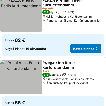
PLAZA Premium Berlin
Jaa
Lisää suosikkeihin
Kurfürstendamm
Katso hinnat
4 Tähtiluokitus
7,9
Hyvä
10 303
0.8 km kohteesta Kurfürstendamm
Panoraamanäkymät Kurfürstendammille
Kat
82 €
Alkaen
Näytä hinnat
16 sivustolta
Katso hinnat
Premier Inn Berlin
Jaa
Lisää suosikkeihin
Kurfürstendamm
Katso hinnat
3 Tähtiluokitus
8,5
Loistava
4 614
1.3 km kohteesta Berliinin eläintarha
Äänieristetyt kaupunkinäkymät
Katso hin
55 €
Alkaen