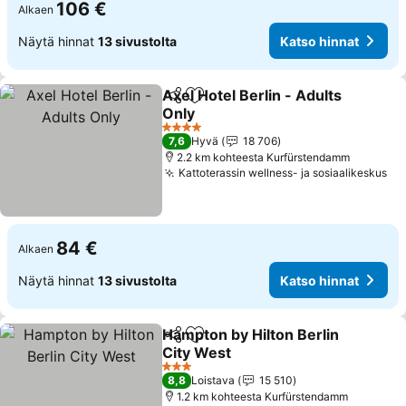
106 €
Alkaen
Näytä hinnat
13 sivustolta
Katso hinnat
Axel Hotel Berlin - Adults
Jaa
Lisää suosikkeihin
Only
Katso hinnat
4 Tähtiluokitus
7,6
Hyvä
18 706
2.2 km kohteesta Kurfürstendamm
Kattoterassin wellness- ja sosiaalikeskus
Ka
84 €
Alkaen
Näytä hinnat
13 sivustolta
Katso hinnat
Hampton by Hilton Berlin
Jaa
Lisää suosikkeihin
City West
Katso hinnat
3 Tähtiluokitus
8,8
Loistava
15 510
1.2 km kohteesta Kurfürstendamm