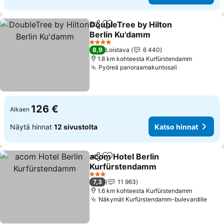
DoubleTree by Hilton
Jaa
Lisää suosikkeihin
Berlin Ku'damm
Katso hinnat
4 Tähtiluokitus
8,9
Loistava
6 440
1.8 km kohteesta Kurfürstendamm
Pyöreä panoraamakuntosali
Katso hinnat
126 €
Alkaen
Näytä hinnat
12 sivustolta
Katso hinnat
acom Hotel Berlin
Jaa
Lisää suosikkeihin
Kurfürstendamm
Katso hinnat
3 Tähtiluokitus
7,3
11 963
1.6 km kohteesta Kurfürstendamm
Näkymät Kurfürstendamm-bulevardille
Kats