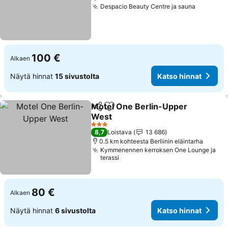
Despacio Beauty Centre ja sauna
Katso hi
100 €
Alkaen
Näytä hinnat
15 sivustolta
Katso hinnat
Motel One Berlin-Upper
Jaa
Lisää suosikkeihin
West
Katso hinnat
3 Tähtiluokitus
8,7
Loistava
13 686
0.5 km kohteesta Berliinin eläintarha
Kymmenennen kerroksen One Lounge ja
terassi
80 €
Alkaen
Näytä hinnat
6 sivustolta
Katso hinnat