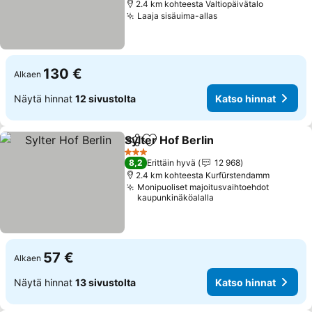
2.4 km kohteesta Valtiopäivätalo
Laaja sisäuima-allas
Katso hinnat
130 €
Alkaen
Näytä hinnat
12 sivustolta
Katso hinnat
Sylter Hof Berlin
Jaa
Lisää suosikkeihin
Katso hin
3 Tähtiluokitus
8,2
Erittäin hyvä
12 968
2.4 km kohteesta Kurfürstendamm
Monipuoliset majoitusvaihtoehdot
kaupunkinäköalalla
57 €
Alkaen
Näytä hinnat
13 sivustolta
Katso hinnat