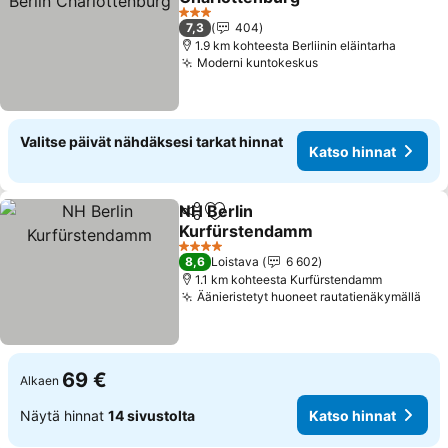
Katso hinnat
3 Tähtiluokitus
7,3
404
1.9 km kohteesta Berliinin eläintarha
Moderni kuntokeskus
Katso hinnat
Valitse päivät nähdäksesi tarkat hinnat
Katso hinnat
NH Berlin
Jaa
Lisää suosikkeihin
Kurfürstendamm
Katso hinnat
4 Tähtiluokitus
8,6
Loistava
6 602
1.1 km kohteesta Kurfürstendamm
Äänieristetyt huoneet rautatienäkymällä
Kat
69 €
Alkaen
Näytä hinnat
14 sivustolta
Katso hinnat