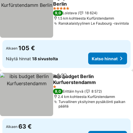
Jaa
Lisää suosikkeihin
Berlin
Katso hinnat
5 Tähtiluokitus
9,0
Loistava
18 624
1.5 km kohteesta Kurfürstendamm
Ranskalaistyylinen Le Faubourg -ravintola
K
105 €
Alkaen
Näytä hinnat
18 sivustolta
Katso hinnat
ibis budget Berlin
Jaa
Lisää suosikkeihin
Kurfuerstendamm
Katso hinnat
1 Tähtiluokitus
8,0
Erittäin hyvä
8 572
2.4 km kohteesta Kurfürstendamm
Turvallinen yksityinen pysäköinti paikan
päällä
63 €
Alkaen