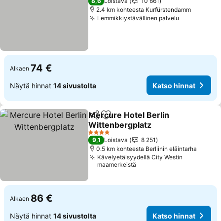
8,6
Loistava
10 661
2.4 km kohteesta Kurfürstendamm
Lemmikkiystävällinen palvelu
Katso hinn
74 €
Alkaen
Näytä hinnat
14 sivustolta
Katso hinnat
Mercure Hotel Berlin
Jaa
Lisää suosikkeihin
Wittenbergplatz
Katso hinnat
4 Tähtiluokitus
9,1
Loistava
8 251
0.5 km kohteesta Berliinin eläintarha
Kävelyetäisyydellä City Westin
maamerkeistä
86 €
Alkaen
Näytä hinnat
14 sivustolta
Katso hinnat