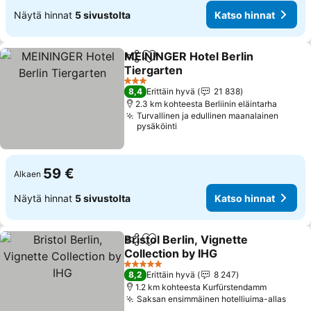
Näytä hinnat
5 sivustolta
Katso hinnat
MEININGER Hotel Berlin
Jaa
Lisää suosikkeihin
Tiergarten
Katso hinnat
3 Tähtiluokitus
8,4
Erittäin hyvä
21 838
2.3 km kohteesta Berliinin eläintarha
Turvallinen ja edullinen maanalainen
pysäköinti
59 €
Alkaen
Näytä hinnat
5 sivustolta
Katso hinnat
Bristol Berlin, Vignette
Jaa
Lisää suosikkeihin
Collection by IHG
Katso hinnat
5 Tähtiluokitus
8,2
Erittäin hyvä
8 247
1.2 km kohteesta Kurfürstendamm
Saksan ensimmäinen hotelliuima-allas
Kats