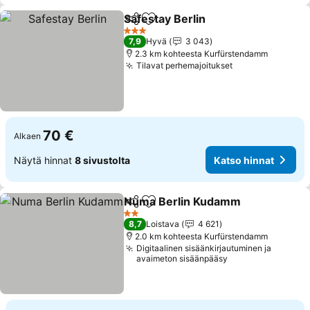
Safestay Berlin
Jaa
Lisää suosikkeihin
Katso hinna
3 Tähtiluokitus
7,9
Hyvä
3 043
2.3 km kohteesta Kurfürstendamm
Tilavat perhemajoitukset
Katso hinnat
70 €
Alkaen
Näytä hinnat
8 sivustolta
Katso hinnat
Numa Berlin Kudamm
Jaa
Lisää suosikkeihin
Kats
2 Tähtiluokitus
8,7
Loistava
4 621
2.0 km kohteesta Kurfürstendamm
Digitaalinen sisäänkirjautuminen ja
avaimeton sisäänpääsy