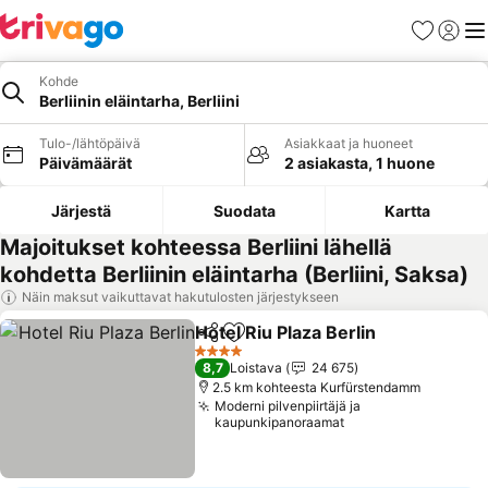
Suosikit
Kirjaud
Val
Kohde
Berliinin eläintarha, Berliini
Tulo-/lähtöpäivä
Asiakkaat ja huoneet
Päivämäärät
2 asiakasta, 1 huone
Järjestä
Suodata
Kartta
Majoitukset kohteessa Berliini lähellä
kohdetta Berliinin eläintarha (Berliini, Saksa)
Näin maksut vaikuttavat hakutulosten järjestykseen
Hotel Riu Plaza Berlin
Jaa
Lisää suosikkeihin
Katso
4 Tähtiluokitus
8,7
Loistava
24 675
2.5 km kohteesta Kurfürstendamm
Moderni pilvenpiirtäjä ja
kaupunkipanoraamat