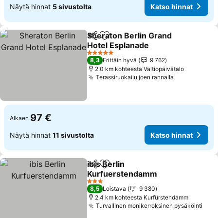
Näytä hinnat
5 sivustolta
Katso hinnat
Sheraton Berlin Grand
Jaa
Lisää suosikkeihin
Hotel Esplanade
Katso hinnat
5 Tähtiluokitus
8,3
Erittäin hyvä
9 762
2.0 km kohteesta Valtiopäivätalo
Terassiruokailu joen rannalla
Katso hinna
97 €
Alkaen
Näytä hinnat
11 sivustolta
Katso hinnat
ibis Berlin
Jaa
Lisää suosikkeihin
Kurfuerstendamm
Katso hinnat
3 Tähtiluokitus
8,5
Loistava
9 380
2.4 km kohteesta Kurfürstendamm
Turvallinen monikerroksinen pysäköinti
Kats