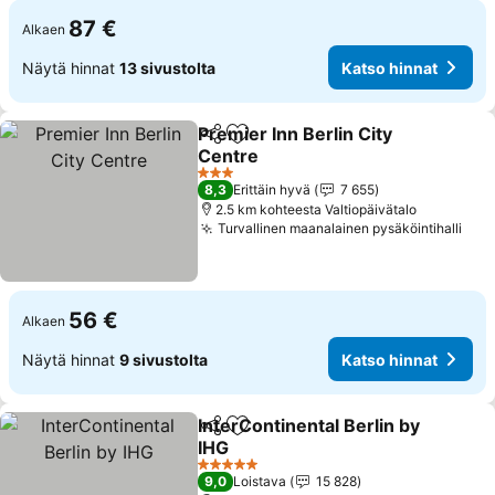
87 €
Alkaen
Näytä hinnat
13 sivustolta
Katso hinnat
Premier Inn Berlin City
Jaa
Lisää suosikkeihin
Centre
Katso hinnat
3 Tähtiluokitus
8,3
Erittäin hyvä
7 655
2.5 km kohteesta Valtiopäivätalo
Turvallinen maanalainen pysäköintihalli
Kat
56 €
Alkaen
Näytä hinnat
9 sivustolta
Katso hinnat
InterContinental Berlin by
Jaa
Lisää suosikkeihin
IHG
Katso hinnat
5 Tähtiluokitus
9,0
Loistava
15 828