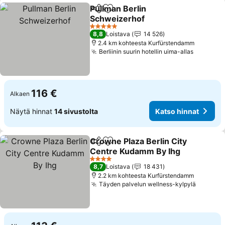
Pullman Berlin
Jaa
Lisää suosikkeihin
Schweizerhof
Katso hinnat
5 Tähtiluokitus
8,8
Loistava
14 526
2.4 km kohteesta Kurfürstendamm
Berliinin suurin hotellin uima-allas
Katso hi
116 €
Alkaen
Näytä hinnat
14 sivustolta
Katso hinnat
Crowne Plaza Berlin City
Jaa
Lisää suosikkeihin
Centre Kudamm By Ihg
Katso hinnat
4 Tähtiluokitus
8,7
Loistava
18 431
2.2 km kohteesta Kurfürstendamm
Täyden palvelun wellness-kylpylä
Katso h