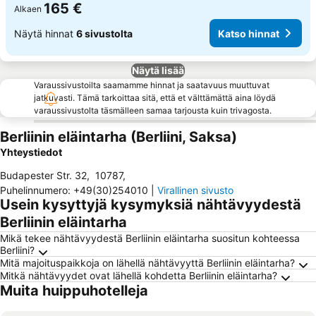
165 €
Alkaen
Näytä hinnat
6 sivustolta
Katso hinnat
Näytä lisää
Varaussivustoilta saamamme hinnat ja saatavuus muuttuvat
jatkuvasti. Tämä tarkoittaa sitä, että et välttämättä aina löydä
varaussivustolta täsmälleen samaa tarjousta kuin trivagosta.
Berliinin eläintarha (Berliini, Saksa)
Yhteystiedot
Budapester Str. 32
,
10787
,
Puhelinnumero
:
+49(30)254010
|
Virallinen sivusto
Usein kysyttyjä kysymyksiä nähtävyydestä
Berliinin eläintarha
Mikä tekee nähtävyydestä Berliinin eläintarha suositun kohteessa
Berliini?
Mitä majoituspaikkoja on lähellä nähtävyyttä Berliinin eläintarha?
Mitkä nähtävyydet ovat lähellä kohdetta Berliinin eläintarha?
Muita huippuhotelleja