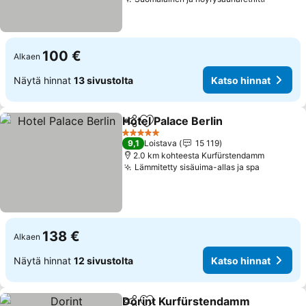
Katso h
100 €
Alkaen
Näytä hinnat
13 sivustolta
Katso hinnat
Hotel Palace Berlin
Jaa
Lisää suosikkeihin
Katso h
5 Tähtiluokitus
9,1
Loistava
15 119
2.0 km kohteesta Kurfürstendamm
Lämmitetty sisäuima-allas ja spa
Katso hi
138 €
Alkaen
Näytä hinnat
12 sivustolta
Katso hinnat
Dorint Kurfürstendamm