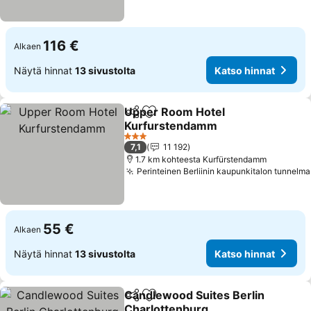
116 €
Alkaen
Näytä hinnat
13 sivustolta
Katso hinnat
Upper Room Hotel
Jaa
Lisää suosikkeihin
Kurfurstendamm
Katso hinnat
3 Tähtiluokitus
7,1
11 192
1.7 km kohteesta Kurfürstendamm
Perinteinen Berliinin kaupunkitalon tunnelma
55 €
Alkaen
Näytä hinnat
13 sivustolta
Katso hinnat
Candlewood Suites Berlin
Jaa
Lisää suosikkeihin
Charlottenburg