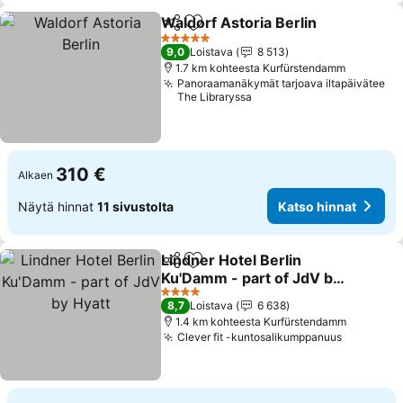
Waldorf Astoria Berlin
Jaa
Lisää suosikkeihin
Kats
5 Tähtiluokitus
9,0
Loistava
8 513
1.7 km kohteesta Kurfürstendamm
Panoraamanäkymät tarjoava iltapäivätee
The Libraryssa
310 €
Alkaen
Näytä hinnat
11 sivustolta
Katso hinnat
Lindner Hotel Berlin
Jaa
Lisää suosikkeihin
Ku'Damm - part of JdV by
Hyatt
Katso hinnat
4 Tähtiluokitus
8,7
Loistava
6 638
1.4 km kohteesta Kurfürstendamm
Clever fit -kuntosalikumppanuus
Katso hi