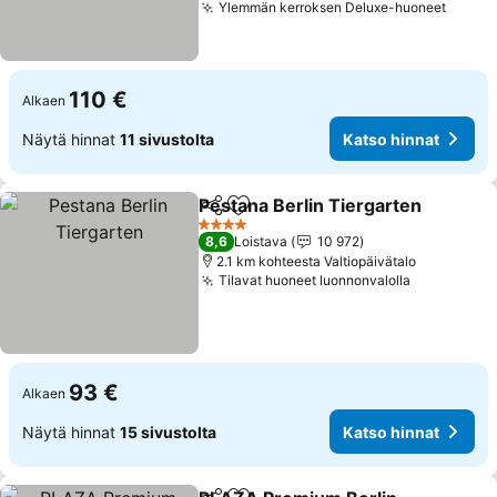
Ylemmän kerroksen Deluxe-huoneet
Katso
110 €
Alkaen
Näytä hinnat
11 sivustolta
Katso hinnat
Pestana Berlin Tiergarten
Jaa
Lisää suosikkeihin
4 Tähtiluokitus
8,6
Loistava
10 972
2.1 km kohteesta Valtiopäivätalo
Tilavat huoneet luonnonvalolla
Katso hinn
93 €
Alkaen
Näytä hinnat
15 sivustolta
Katso hinnat