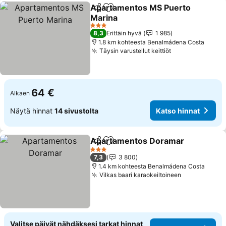
Apartamentos MS Puerto
Jaa
Lisää suosikkeihin
Marina
Katso hinnat
3 Tähtiluokitus
8,3
Erittäin hyvä
1 985
1.8 km kohteesta Benalmádena Costa
Täysin varustellut keittiöt
Katso hinnat
64 €
Alkaen
Näytä hinnat
14 sivustolta
Katso hinnat
Apartamentos Doramar
Jaa
Lisää suosikkeihin
Ka
3 Tähtiluokitus
7,3
3 800
1.4 km kohteesta Benalmádena Costa
Vilkas baari karaokeiltoineen
Katso hinna
Valitse päivät nähdäksesi tarkat hinnat