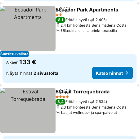
Ecuador Park Apartments
Jaa
Lisää suosikkeihin
2 Tähtiluokitus
8,1
Erittäin hyvä
2 495
2.4 km kohteesta Benalmádena Costa
Ulkouima-allas aurinkoterassilla
Katso hin
Suosittu valinta
133 €
Alkaen
Näytä hinnat
2 sivustolta
Katso hinnat
Estival Torrequebrada
Jaa
Lisää suosikkeihin
Kats
4 Tähtiluokitus
8,4
Erittäin hyvä
7 634
2.3 km kohteesta Benalmádena Costa
Laajat wellness- ja spa-palvelut
Katso hin