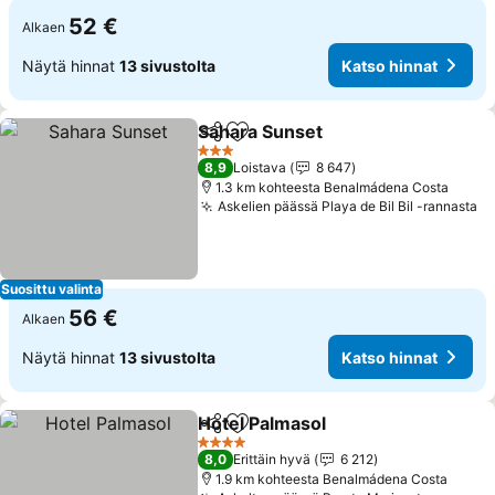
52 €
Alkaen
Näytä hinnat
13 sivustolta
Katso hinnat
Sahara Sunset
Jaa
Lisää suosikkeihin
Katso hinna
3 Tähtiluokitus
8,9
Loistava
8 647
1.3 km kohteesta Benalmádena Costa
Askelien päässä Playa de Bil Bil -rannasta
Ka
Suosittu valinta
56 €
Alkaen
Näytä hinnat
13 sivustolta
Katso hinnat
Hotel Palmasol
Jaa
Lisää suosikkeihin
Katso hinna
4 Tähtiluokitus
8,0
Erittäin hyvä
6 212
1.9 km kohteesta Benalmádena Costa