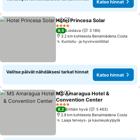
Katso hinnat
Hotel Princesa Solar
Jaa
Lisää suosikkeihin
Katso 
4 Tähtiluokitus
8,5
Loistava
3 185
3.2 km kohteesta Benalmádena Costa
Kuntoilu- ja hyvinvointitilat
Katso hinnat
Valitse päivät nähdäksesi tarkat hinnat
Katso hinnat
MS Amaragua Hotel &
Jaa
Lisää suosikkeihin
Convention Center
Katso hinnat
4 Tähtiluokitus
8,2
Erittäin hyvä
5 463
2.8 km kohteesta Benalmádena Costa
Laaja terveys- ja kauneuskylpylä
Katso hi