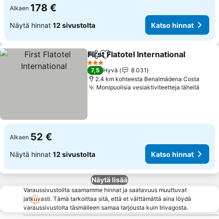
178 €
Alkaen
Näytä hinnat
12 sivustolta
Katso hinnat
First Flatotel International
Jaa
Lisää suosikkeihin
3 Tähtiluokitus
7,5
Hyvä
8 031
2.4 km kohteesta Benalmádena Costa
Monipuolisia vesiaktiviteetteja lähellä
Katso
52 €
Alkaen
Näytä hinnat
12 sivustolta
Katso hinnat
Näytä lisää
Varaussivustoilta saamamme hinnat ja saatavuus muuttuvat
jatkuvasti. Tämä tarkoittaa sitä, että et välttämättä aina löydä
varaussivustolta täsmälleen samaa tarjousta kuin trivagosta.