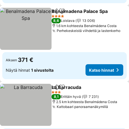
Benalmadena Palace Spa
Jaa
Lisää suosikkeihin
K
4 Tähtiluokitus
8,6
Loistava
13 006
1.6 km kohteesta Benalmádena Costa
Perhekeskeistä viihdettä ja lastenkerho
Kat
371 €
Alkaen
Näytä hinnat
1 sivustolta
Katso hinnat
La Barracuda
Jaa
Lisää suosikkeihin
Katso hinnat
3 Tähtiluokitus
8,1
Erittäin hyvä
7 231
2.5 km kohteesta Benalmádena Costa
Kattobaari panoraamanäkymillä
Katso hin