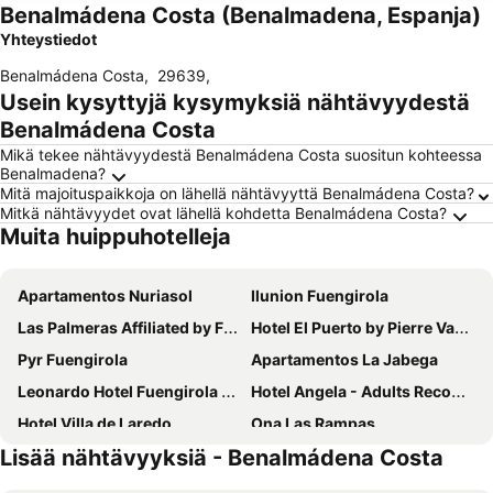
Benalmádena Costa (Benalmadena, Espanja)
Yhteystiedot
Benalmádena Costa
,
29639
,
Usein kysyttyjä kysymyksiä nähtävyydestä
Benalmádena Costa
Mikä tekee nähtävyydestä Benalmádena Costa suositun kohteessa
Benalmadena?
Mitä majoituspaikkoja on lähellä nähtävyyttä Benalmádena Costa?
Mitkä nähtävyydet ovat lähellä kohdetta Benalmádena Costa?
Muita huippuhotelleja
Apartamentos Nuriasol
Ilunion Fuengirola
Las Palmeras Affiliated by FERGUS
Hotel El Puerto by Pierre Vacances
Pyr Fuengirola
Apartamentos La Jabega
Leonardo Hotel Fuengirola Costa del Sol
Hotel Angela - Adults Recommended
Hotel Villa de Laredo
Ona Las Rampas
Lisää nähtävyyksiä - Benalmádena Costa
Hotel Agur
Hotel La Morena
Occidental Fuengirola
Hotel Marbella