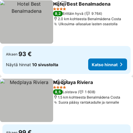
Hotel Best Benalmadena
Jaa
Lisää suosikkeihin
K
4 Tähtiluokitus
8,2
Erittäin hyvä
9 764
2.0 km kohteesta Benalmádena Costa
Ulkouima-allasalue lasten osastolla
Katso 
93 €
Alkaen
Näytä hinnat
10 sivustolta
Katso hinnat
Medplaya Riviera
Jaa
Lisää suosikkeihin
Katso hin
4 Tähtiluokitus
8,5
Loistava
1 608
1.5 km kohteesta Benalmádena Costa
Suora pääsy rantakadulle ja rannalle
Katso 
99 €
Alkaen