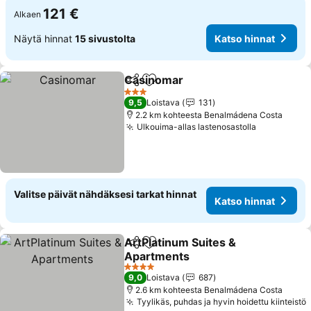
121 €
Alkaen
Näytä hinnat
15 sivustolta
Katso hinnat
Casinomar
Jaa
Lisää suosikkeihin
Katso hinnat
3 Tähtiluokitus
9,5
Loistava
131
2.2 km kohteesta Benalmádena Costa
Ulkouima-allas lastenosastolla
Katso hinn
Valitse päivät nähdäksesi tarkat hinnat
Katso hinnat
ArtPlatinum Suites &
Jaa
Lisää suosikkeihin
Apartments
Katso hinnat
4 Tähtiluokitus
9,0
Loistava
687
2.6 km kohteesta Benalmádena Costa
Tyylikäs, puhdas ja hyvin hoidettu kiinteistö