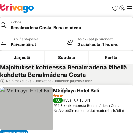
Suosikit
Kirjaud
Val
Kohde
Benalmádena Costa, Benalmadena
Tulo-/lähtöpäivä
Asiakkaat ja huoneet
Päivämäärät
2 asiakasta, 1 huone
Järjestä
Suodata
Kartta
Majoitukset kohteessa Benalmadena lähellä
kohdetta Benalmádena Costa
Näin maksut vaikuttavat hakutulosten järjestykseen
Medplaya Hotel Bali
Jaa
Lisää suosikkeihin
Katso 
3 Tähtiluokitus
7,6
Hyvä
13 611
1.3 km kohteesta Benalmádena Costa
Äskettäin remontoidut modernit sisätilat
Kat
Suosittu valinta