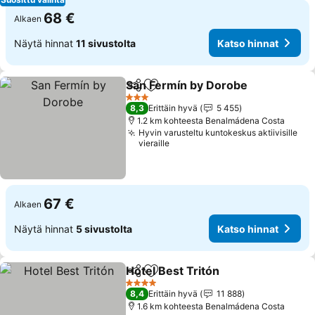
68 €
Alkaen
Näytä hinnat
11 sivustolta
Katso hinnat
San Fermín by Dorobe
Jaa
Lisää suosikkeihin
Kats
3 Tähtiluokitus
8,3
Erittäin hyvä
5 455
1.2 km kohteesta Benalmádena Costa
Hyvin varusteltu kuntokeskus aktiivisille
vieraille
67 €
Alkaen
Näytä hinnat
5 sivustolta
Katso hinnat
Hotel Best Tritón
Jaa
Lisää suosikkeihin
Katso hin
4 Tähtiluokitus
8,4
Erittäin hyvä
11 888
1.6 km kohteesta Benalmádena Costa