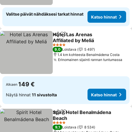
Valitse päivät nähdäksesi tarkat hinnat
Katso hinnat
Hotel Las Arenas
Jaa
Lisää suosikkeihin
Affiliated by Meliá
Katso hinnat
4 Tähtiluokitus
9,0
Loistava
5 497
1.4 km kohteesta Benalmádena Costa
Erinomainen sijainti rannan tuntumassa
Kats
149 €
Alkaen
Näytä hinnat
11 sivustolta
Katso hinnat
Spirit Hotel Benalmádena
Jaa
Lisää suosikkeihin
Beach
Katso hinnat
4 Tähtiluokitus
9,1
Loistava
8 534