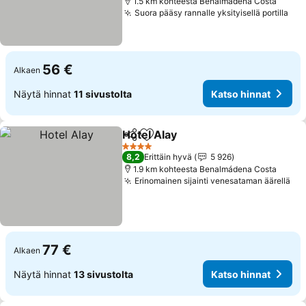
1.5 km kohteesta Benalmádena Costa
Suora pääsy rannalle yksityisellä portilla
Kat
56 €
Alkaen
Näytä hinnat
11 sivustolta
Katso hinnat
Hotel Alay
Jaa
Lisää suosikkeihin
Katso hinnat
4 Tähtiluokitus
8,2
Erittäin hyvä
5 926
1.9 km kohteesta Benalmádena Costa
Erinomainen sijainti venesataman äärellä
Kat
77 €
Alkaen
Näytä hinnat
13 sivustolta
Katso hinnat