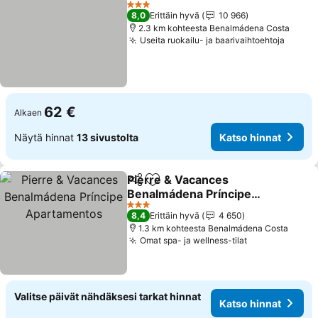
Katso hi
3 Tähtiluokitus
8,0
Erittäin hyvä
10 966
2.3 km kohteesta Benalmádena Costa
Useita ruokailu- ja baarivaihtoehtoja
Katso 
62 €
Alkaen
Näytä hinnat
13 sivustolta
Katso hinnat
Pierre & Vacances
Jaa
Lisää suosikkeihin
Benalmádena Príncipe
Apartamentos
Katso hinnat
3 Tähtiluokitus
8,4
Erittäin hyvä
4 650
1.3 km kohteesta Benalmádena Costa
Omat spa- ja wellness-tilat
Katso hinnat
Valitse päivät nähdäksesi tarkat hinnat
Katso hinnat