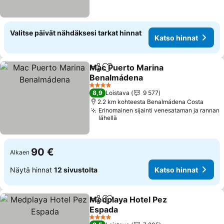
Valitse päivät nähdäksesi tarkat hinnat
Katso hinnat
Mac Puerto Marina
Jaa
Lisää suosikkeihin
Benalmádena
Katso hinnat
4 Tähtiluokitus
8,9
Loistava
9 577
2.2 km kohteesta Benalmádena Costa
Erinomainen sijainti venesataman ja rannan
lähellä
90 €
Alkaen
Näytä hinnat
12 sivustolta
Katso hinnat
Medplaya Hotel Pez
Jaa
Lisää suosikkeihin
Espada
Katso hinnat
4 Tähtiluokitus