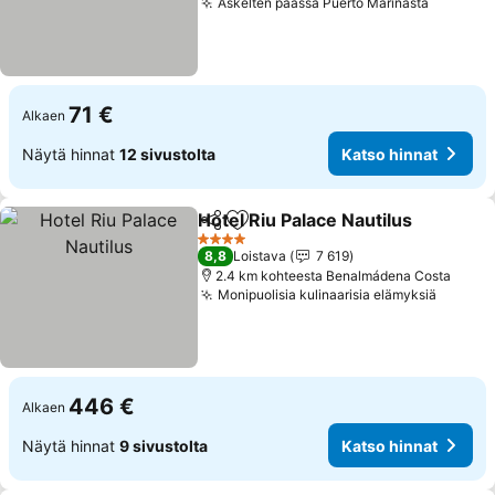
Askelten päässä Puerto Marinasta
Katso h
71 €
Alkaen
Näytä hinnat
12 sivustolta
Katso hinnat
Hotel Riu Palace Nautilus
Jaa
Lisää suosikkeihin
K
4 Tähtiluokitus
8,8
Loistava
7 619
2.4 km kohteesta Benalmádena Costa
Monipuolisia kulinaarisia elämyksiä
Katso 
446 €
Alkaen
Näytä hinnat
9 sivustolta
Katso hinnat