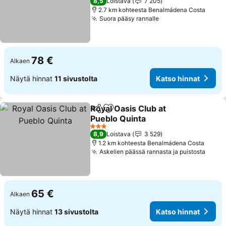
8,5
Loistava
7 205
2.7 km kohteesta Benalmádena Costa
Suora pääsy rannalle
Katso hinnat
78 €
Alkaen
Näytä hinnat
11 sivustolta
Katso hinnat
Royal Oasis Club at
Jaa
Lisää suosikkeihin
Pueblo Quinta
Katso hinnat
3 Tähtiluokitus
8,9
Loistava
3 529
1.2 km kohteesta Benalmádena Costa
Askelien päässä rannasta ja puistosta
Katso
65 €
Alkaen
Näytä hinnat
13 sivustolta
Katso hinnat