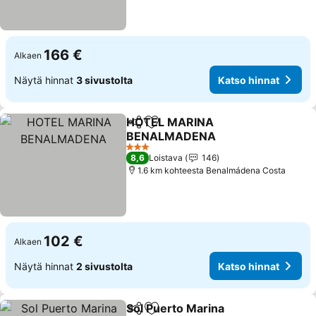
166 €
Alkaen
Näytä hinnat
3 sivustolta
Katso hinnat
HOTEL MARINA
Jaa
Lisää suosikkeihin
BENALMADENA
Katso hinnat
3 Tähtiluokitus
8,6
Loistava
146
1.6 km kohteesta Benalmádena Costa
102 €
Alkaen
Näytä hinnat
2 sivustolta
Katso hinnat
Sol Puerto Marina
Jaa
Lisää suosikkeihin