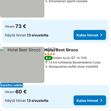
Erinomainen sijainti rannalla
Katso hinnat
73 €
Alkaen
Näytä hinnat
13 sivustolta
Katso hinnat
Hotel Best Siroco
Jaa
Lisää suosikkeihin
Katso hi
4 Tähtiluokitus
8,2
Erittäin hyvä
14 705
1.4 km kohteesta Benalmádena Costa
Monipuolinen buffet show-keittiöllä
Katso 
Suosittu valinta
60 €
Alkaen
Näytä hinnat
13 sivustolta
Katso hinnat