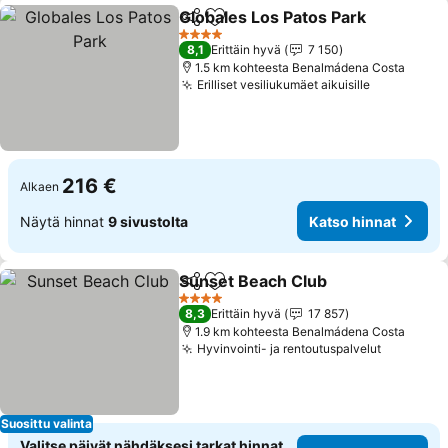
Globales Los Patos Park
Jaa
Lisää suosikkeihin
Ka
4 Tähtiluokitus
8,1
Erittäin hyvä
7 150
1.5 km kohteesta Benalmádena Costa
Erilliset vesiliukumäet aikuisille
Katso hinn
216 €
Alkaen
Näytä hinnat
9 sivustolta
Katso hinnat
Sunset Beach Club
Jaa
Lisää suosikkeihin
Katso h
4 Tähtiluokitus
8,3
Erittäin hyvä
17 857
1.9 km kohteesta Benalmádena Costa
Hyvinvointi- ja rentoutuspalvelut
Katso hi
Suosittu valinta
Valitse päivät nähdäksesi tarkat hinnat