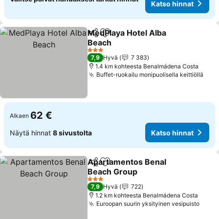
Katso hinnat
MedPlaya Hotel Alba
Jaa
Lisää suosikkeihin
Beach
Katso hinnat
3 Tähtiluokitus
7,9
Hyvä
7 383
1.4 km kohteesta Benalmádena Costa
Buffet-ruokailu monipuolisella keittiöllä
Kats
62 €
Alkaen
Näytä hinnat
8 sivustolta
Katso hinnat
Apartamentos Benal
Jaa
Lisää suosikkeihin
Beach Group
Katso hinnat
3 Tähtiluokitus
7,9
Hyvä
722
1.2 km kohteesta Benalmádena Costa
Euroopan suurin yksityinen vesipuisto
Katso