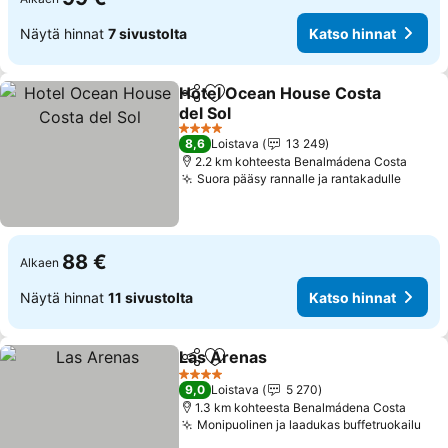
Näytä hinnat
7 sivustolta
Katso hinnat
Hotel Ocean House Costa
Jaa
Lisää suosikkeihin
del Sol
Katso hinnat
4 Tähtiluokitus
8,6
Loistava
13 249
2.2 km kohteesta Benalmádena Costa
Suora pääsy rannalle ja rantakadulle
Katso 
88 €
Alkaen
Näytä hinnat
11 sivustolta
Katso hinnat
Las Arenas
Jaa
Lisää suosikkeihin
Katso hinnat
4 Tähtiluokitus
9,0
Loistava
5 270
1.3 km kohteesta Benalmádena Costa
Monipuolinen ja laadukas buffetruokailu
Kat