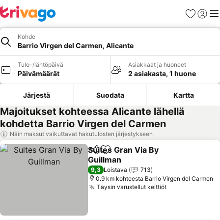
Suosikit
Kirjaud
Val
Kohde
Barrio Virgen del Carmen, Alicante
Tulo-/lähtöpäivä
Asiakkaat ja huoneet
Päivämäärät
2 asiakasta, 1 huone
Järjestä
Suodata
Kartta
Majoitukset kohteessa Alicante lähellä
kohdetta Barrio Virgen del Carmen
Näin maksut vaikuttavat hakutulosten järjestykseen
Suites Gran Via By
Jaa
Lisää suosikkeihin
Guillman
9,3
Loistava
713
0.9 km kohteesta Barrio Virgen del Carmen
Täysin varustellut keittiöt