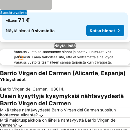
Suosittu valinta
71 €
Alkaen
Näytä hinnat
9 sivustolta
Katso hinnat
Näytä lisää
Varaussivustoilta saamamme hinnat ja saatavuus muuttuvat
jatkuvasti. Tämä tarkoittaa sitä, että et välttämättä aina löydä
varaussivustolta täsmälleen samaa tarjousta kuin trivagosta.
Barrio Virgen del Carmen (Alicante, Espanja)
Yhteystiedot
Barrio Virgen del Carmen
,
03014
,
Usein kysyttyjä kysymyksiä nähtävyydestä
Barrio Virgen del Carmen
Mikä tekee nähtävyydestä Barrio Virgen del Carmen suositun
kohteessa Alicante?
Mitä majoituspaikkoja on lähellä nähtävyyttä Barrio Virgen del
Carmen?