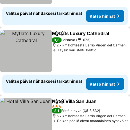
Valitse päivät nähdäksesi tarkat hinnat
Katso hinnat
Myflats Luxury Cathedral
Jaa
Lisää suosikkeihin
9,3
Loistava
673
2.7 km kohteesta Barrio Virgen del Carmen
Täysin varusteltu keittiö
Valitse päivät nähdäksesi tarkat hinnat
Katso hinnat
Hotel Villa San Juan
Jaa
Lisää suosikkeihin
3 Tähtiluokitus
8,1
Erittäin hyvä
3 532
5.2 km kohteesta Barrio Virgen del Carmen
Paikan päällä oleva maanalainen pysäköinti