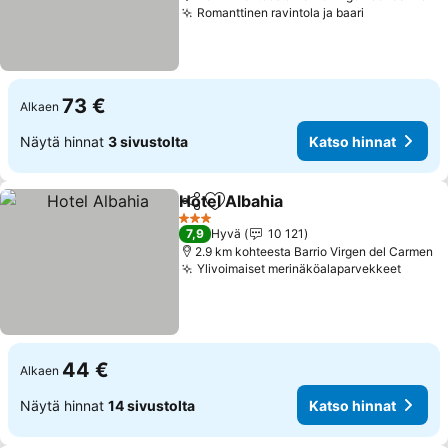
Romanttinen ravintola ja baari
73 €
Alkaen
Näytä hinnat
3 sivustolta
Katso hinnat
Hotel Albahia
Jaa
Lisää suosikkeihin
3 Tähtiluokitus
7,9
Hyvä
10 121
2.9 km kohteesta Barrio Virgen del Carmen
Ylivoimaiset merinäköalaparvekkeet
44 €
Alkaen
Näytä hinnat
14 sivustolta
Katso hinnat