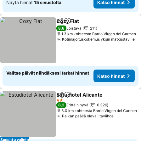
Näytä hinnat
15 sivustolta
Katso hinnat
Cozy Flat
Jaa
Lisää suosikkeihin
8,8
Loistava
211
1.3 km kohteesta Barrio Virgen del Carmen
Kotimajoituskokemus yksin matkustaville
Valitse päivät nähdäksesi tarkat hinnat
Katso hinnat
Estudiotel Alicante
Jaa
Lisää suosikkeihin
2 Tähtiluokitus
8,2
Erittäin hyvä
6 326
3.0 km kohteesta Barrio Virgen del Carmen
Paikan päällä oleva iltaviihde
Suosittu valinta