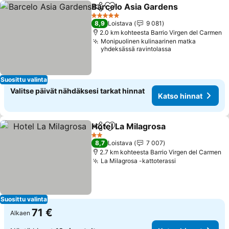
Barcelo Asia Gardens
Jaa
Lisää suosikkeihin
5 Tähtiluokitus
8,9
Loistava
9 081
2.0 km kohteesta Barrio Virgen del Carmen
Monipuolinen kulinaarinen matka
yhdeksässä ravintolassa
Suosittu valinta
Valitse päivät nähdäksesi tarkat hinnat
Katso hinnat
Hotel La Milagrosa
Jaa
Lisää suosikkeihin
2 Tähtiluokitus
8,7
Loistava
7 007
2.7 km kohteesta Barrio Virgen del Carmen
La Milagrosa -kattoterassi
Suosittu valinta
71 €
Alkaen