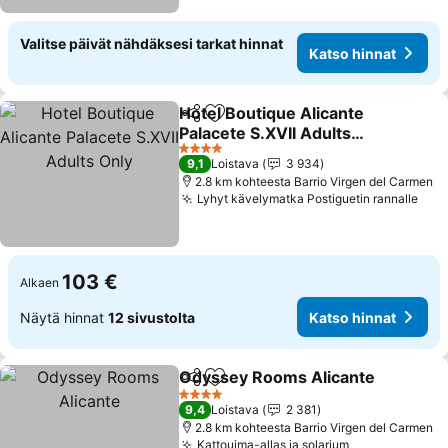
Valitse päivät nähdäksesi tarkat hinnat
Katso hinnat
Hotel Boutique Alicante
Jaa
Lisää suosikkeihin
Palacete S.XVII Adults
Only
4 Tähtiluokitus
9,1
Loistava
3 934
2.8 km kohteesta Barrio Virgen del Carmen
Lyhyt kävelymatka Postiguetin rannalle
103 €
Alkaen
Näytä hinnat
12 sivustolta
Katso hinnat
Odyssey Rooms Alicante
Jaa
Lisää suosikkeihin
4 Tähtiluokitus
9,4
Loistava
2 381
2.8 km kohteesta Barrio Virgen del Carmen
Kattouima-allas ja solarium