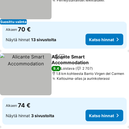
Perheystävälliset leikkialueet
Suosittu valinta
70 €
Alkaen
Näytä hinnat
13 sivustolta
Katso hinnat
Alicante Smart
Jaa
Lisää suosikkeihin
Accommodation
9,4
Loistava
2 707
1.8 km kohteesta Barrio Virgen del Carmen
Kattouima-allas ja aurinkoterassi
74 €
Alkaen
Näytä hinnat
3 sivustolta
Katso hinnat