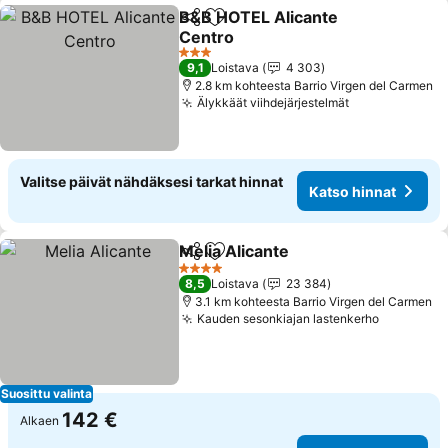
B&B HOTEL Alicante
Jaa
Lisää suosikkeihin
Centro
3 Tähtiluokitus
9,1
Loistava
4 303
2.8 km kohteesta Barrio Virgen del Carmen
Älykkäät viihdejärjestelmät
Valitse päivät nähdäksesi tarkat hinnat
Katso hinnat
Melia Alicante
Jaa
Lisää suosikkeihin
4 Tähtiluokitus
8,5
Loistava
23 384
3.1 km kohteesta Barrio Virgen del Carmen
Kauden sesonkiajan lastenkerho
Suosittu valinta
142 €
Alkaen