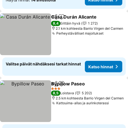
Casa Durán Alicante
Jaa
Lisää suosikkeihin
8,4
Erittäin hyvä
1 272
2.1 km kohteesta Barrio Virgen del Carmen
Perheystävälliset majoitukset
Valitse päivät nähdäksesi tarkat hinnat
Katso hinnat
Bypillow Paseo
Jaa
Lisää suosikkeihin
3 Tähtiluokitus
8,5
Loistava
5 202
2.5 km kohteesta Barrio Virgen del Carmen
Kattouima-allas ja aurinkoterassi