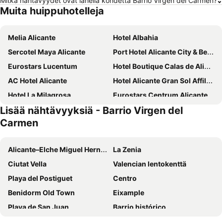
Mitkä nähtävyydet ovat lähellä kohdetta Barrio Virgen del Carmen?
Muita huippuhotelleja
Melia Alicante
Hotel Albahia
Sercotel Maya Alicante
Port Hotel Alicante City & Beach
Eurostars Lucentum
Hotel Boutique Calas de Alicante
AC Hotel Alicante
Hotel Alicante Gran Sol Affiliated by Meliá
Hotel La Milagrosa
Eurostars Centrum Alicante
Lisää nähtävyyksiä - Barrio Virgen del
INNSiDE by Meliá Alicante Porta Maris
Bypillow Paseo
Carmen
Hotel Castilla Alicante
Daniya Alicante
Occidental Alicante
ibis budget Alicante
Alicante–Elche Miguel Hernández Airport
La Zenia
Travelodge Alicante Puerto
B&B HOTEL Alicante
Ciutat Vella
Valencian lentokenttä
LC Hotel Urbano
NH Alicante
Playa del Postiguet
Centro
Hotel Les Monges Palace Boutique
Hotel Leuka
Benidorm Old Town
Eixample
Eurostars Mediterranea Plaza
ibis Alicante
Playa de San Juan
Barrio histórico
B&B HOTEL Alicante Centro
Tandem Pórtico Alicante
Ruzafa
Poniente Beach