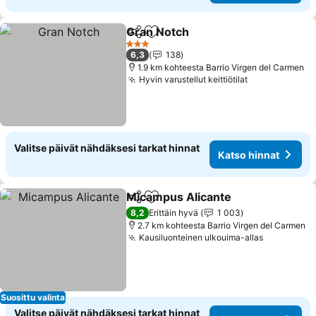
Gran Notch
Jaa
Lisää suosikkeihin
3 Tähtiluokitus
6,3
138
1.9 km kohteesta Barrio Virgen del Carmen
Hyvin varustellut keittiötilat
Valitse päivät nähdäksesi tarkat hinnat
Katso hinnat
Micampus Alicante
Jaa
Lisää suosikkeihin
8,2
Erittäin hyvä
1 003
2.7 km kohteesta Barrio Virgen del Carmen
Kausiluonteinen ulkouima-allas
Suosittu valinta
Valitse päivät nähdäksesi tarkat hinnat