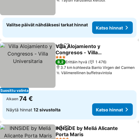
Täysin varustellut keittiöt
Valitse päivät nähdäksesi tarkat hinnat
Katso hinnat
Villa Alojamiento y
Jaa
Lisää suosikkeihin
Congresos - Villa
Universitaria
3 Tähtiluokitus
8,2
Erittäin hyvä
1 476
3.7 km kohteesta Barrio Virgen del Carmen
Välimerellinen buffetravintola
Suosittu valinta
74 €
Alkaen
Näytä hinnat
12 sivustolta
Katso hinnat
INNSiDE by Meliá Alicante
Jaa
Lisää suosikkeihin
Porta Maris