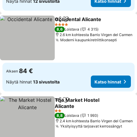
Näytä hinnat
12 sivustolta
Katso hinnat
Occidental Alicante
Jaa
Lisää suosikkeihin
4 Tähtiluokitus
8,6
Loistava
4 315
2.6 km kohteesta Barrio Virgen del Carmen
Moderni kaupunkiretriittikonsepti
84 €
Alkaen
Näytä hinnat
13 sivustolta
Katso hinnat
The Market Hostel
Jaa
Lisää suosikkeihin
Alicante
2 Tähtiluokitus
8,8
Loistava
1 993
2.4 km kohteesta Barrio Virgen del Carmen
Yksityisyyttä tarjoavat kerrossängyt