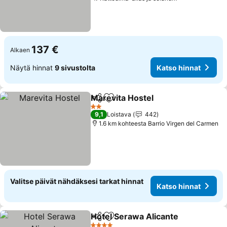
137 €
Alkaen
Näytä hinnat
9 sivustolta
Katso hinnat
Marevita Hostel
Jaa
Lisää suosikkeihin
2 Tähtiluokitus
9,1
Loistava
442
1.6 km kohteesta Barrio Virgen del Carmen
Valitse päivät nähdäksesi tarkat hinnat
Katso hinnat
Hotel Serawa Alicante
Jaa
Lisää suosikkeihin