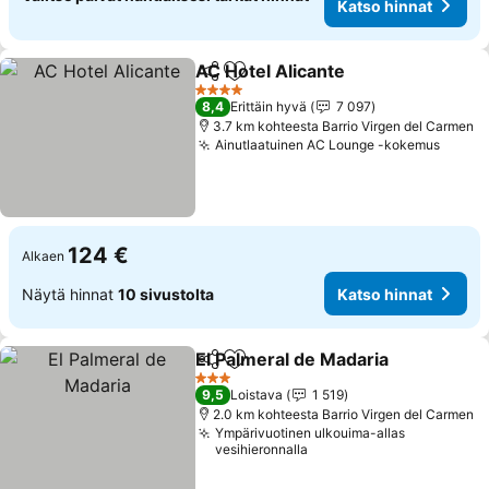
Katso hinnat
AC Hotel Alicante
Jaa
Lisää suosikkeihin
4 Tähtiluokitus
8,4
Erittäin hyvä
7 097
3.7 km kohteesta Barrio Virgen del Carmen
Ainutlaatuinen AC Lounge -kokemus
124 €
Alkaen
Näytä hinnat
10 sivustolta
Katso hinnat
El Palmeral de Madaria
Jaa
Lisää suosikkeihin
3 Tähtiluokitus
9,5
Loistava
1 519
2.0 km kohteesta Barrio Virgen del Carmen
Ympärivuotinen ulkouima-allas
vesihieronnalla