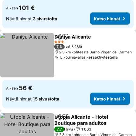
101 €
Alkaen
Näytä hinnat
3 sivustolta
Katso hinnat
Daniya Alicante
Jaa
Lisää suosikkeihin
3 Tähtiluokitus
7,3
8 286
2.3 km kohteesta Barrio Virgen del Carmen
Ulkouima-allas kesäaktiviteeteilla
56 €
Alkaen
Näytä hinnat
15 sivustolta
Katso hinnat
Utopía Alicante - Hotel
Jaa
Lisää suosikkeihin
Boutique para adultos
7,7
Hyvä
1 003
2.3 km kohteesta Barrio Virgen del Carmen