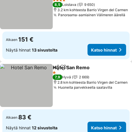
4 Tähtiluokitus
8,5
Loistava
9 650
3.2 km kohteesta Barrio Virgen del Carmen
Panoraama-aamiainen Välimeren äärellä
151 €
Alkaen
Näytä hinnat
13 sivustolta
Katso hinnat
Hotel San Remo
Jaa
Lisää suosikkeihin
1 Tähtiluokitus
7,9
Hyvä
2 669
2.8 km kohteesta Barrio Virgen del Carmen
Huoneita parvekkeella saatavilla
83 €
Alkaen
Näytä hinnat
12 sivustolta
Katso hinnat