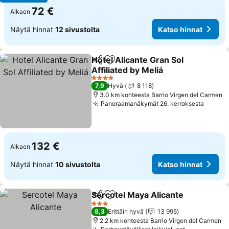
72 €
Alkaen
Näytä hinnat
12 sivustolta
Katso hinnat
Hotel Alicante Gran Sol
Jaa
Lisää suosikkeihin
Affiliated by Meliá
4 Tähtiluokitus
7,9
Hyvä
8 118
3.0 km kohteesta Barrio Virgen del Carmen
Panoraamanäkymät 26. kerroksesta
132 €
Alkaen
Näytä hinnat
10 sivustolta
Katso hinnat
Sercotel Maya Alicante
Jaa
Lisää suosikkeihin
3 Tähtiluokitus
8,3
Erittäin hyvä
13 995
2.2 km kohteesta Barrio Virgen del Carmen