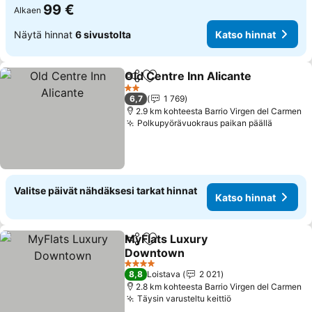
99 €
Alkaen
Näytä hinnat
6 sivustolta
Katso hinnat
Old Centre Inn Alicante
Jaa
Lisää suosikkeihin
2 Tähtiluokitus
6,7
1 769
2.9 km kohteesta Barrio Virgen del Carmen
Polkupyörävuokraus paikan päällä
Valitse päivät nähdäksesi tarkat hinnat
Katso hinnat
MyFlats Luxury
Jaa
Lisää suosikkeihin
Downtown
4 Tähtiluokitus
8,8
Loistava
2 021
2.8 km kohteesta Barrio Virgen del Carmen
Täysin varusteltu keittiö