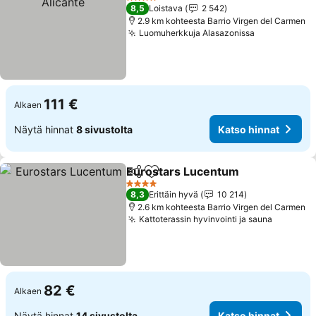
4 Tähtiluokitus
8,5
Loistava
2 542
2.9 km kohteesta Barrio Virgen del Carmen
Luomuherkkuja Alasazonissa
111 €
Alkaen
Näytä hinnat
8 sivustolta
Katso hinnat
Eurostars Lucentum
Jaa
Lisää suosikkeihin
4 Tähtiluokitus
8,3
Erittäin hyvä
10 214
2.6 km kohteesta Barrio Virgen del Carmen
Kattoterassin hyvinvointi ja sauna
82 €
Alkaen
Näytä hinnat
14 sivustolta
Katso hinnat