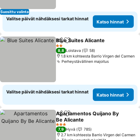
Suosittu valinta
Valitse päivät nähdäksesi tarkat hinnat
Katso hinnat
Blue Suites Alicante
Jaa
Lisää suosikkeihin
2 Tähtiluokitus
8,8
Loistava
58
1.8 km kohteesta Barrio Virgen del Carmen
Perheystävällinen majoitus
Valitse päivät nähdäksesi tarkat hinnat
Katso hinnat
Apartamentos Quijano By
Jaa
Lisää suosikkeihin
Be Alicante
3 Tähtiluokitus
7,9
Hyvä
785
2.7 km kohteesta Barrio Virgen del Carmen