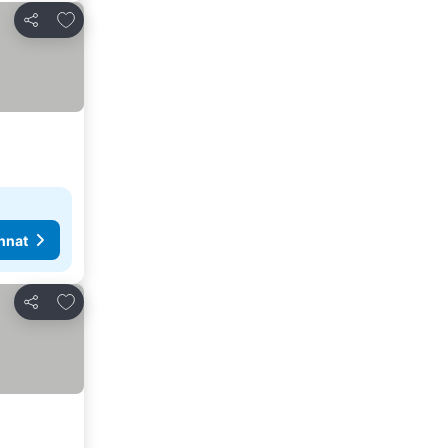
Lisää suosikkeihin
Jaa
nnat
Lisää suosikkeihin
Jaa