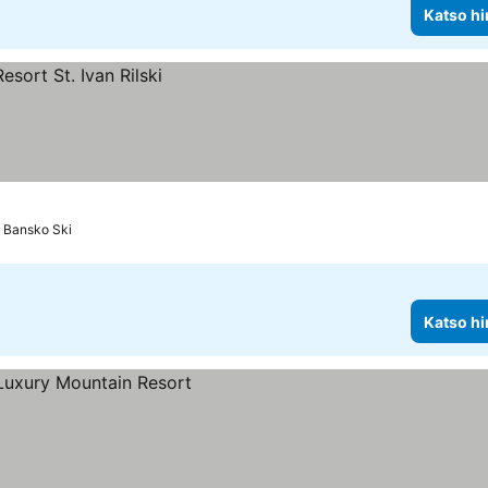
Katso hi
a Bansko Ski
Katso hi