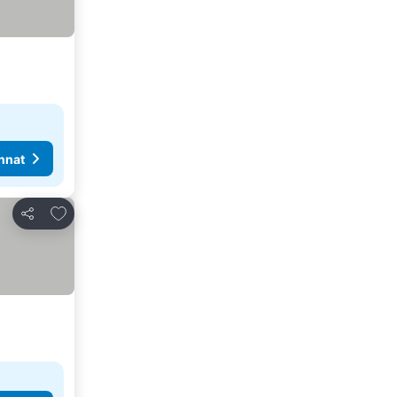
nnat
Lisää suosikkeihin
Jaa