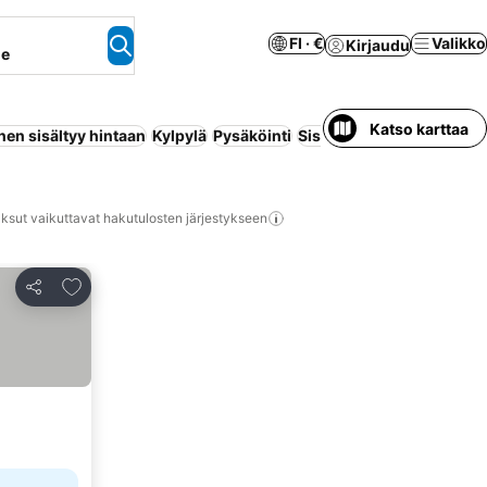
FI · €
Valikko
Kirjaudu
ne
Katso karttaa
en sisältyy hintaan
Kylpylä
Pysäköinti
Sisäuima-allas
Täysihoit
ksut vaikuttavat hakutulosten järjestykseen
Lisää suosikkeihin
Jaa