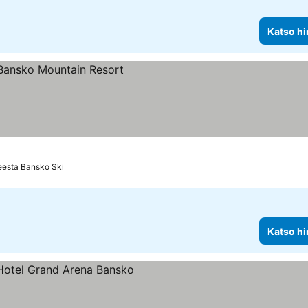
Katso hi
eesta Bansko Ski
Katso hi