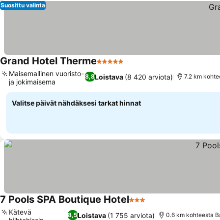
Suosittu valinta
Grand Hotel Therme
5 Tähtiluokitus
Maisemallinen vuoristo-
Loistava
(8 420 arviota)
8,8
7.2 km kohte
ja jokimaisema
Valitse päivät nähdäksesi tarkat hinnat
7 Pools SPA Boutique Hotel
3 Tähtiluokitus
Kätevä
Loistava
(1 755 arviota)
8,5
0.6 km kohteesta B