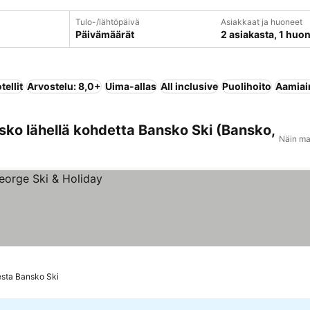
Tulo-/lähtöpäivä
Asiakkaat ja huoneet
Päivämäärät
2 asiakasta, 1 huo
tellit
Arvostelu: 8,0+
Uima-allas
All inclusive
Puolihoito
Aamiain
ko lähellä kohdetta Bansko Ski (Bansko,
Näin ma
esta Bansko Ski