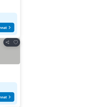
nnat
Lisää suosikkeihin
Jaa
nnat