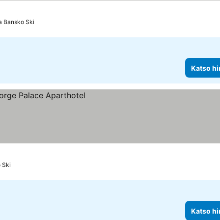
a Bansko Ski
Katso hi
 Ski
Katso hi