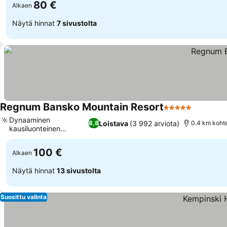
80 €
Alkaen
Näytä hinnat
7 sivustolta
Regnum Bansko Mountain Resort
5 Tähtiluokitus
Dynaaminen
Loistava
(3 992 arviota)
8,8
0.4 km koht
kausiluonteinen
vesipuisto
100 €
Alkaen
Näytä hinnat
13 sivustolta
Suosittu valinta