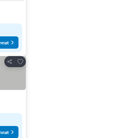
nnat
Lisää suosikkeihin
Jaa
nnat