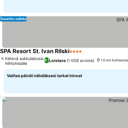
Suosittu valinta
SPA Resort St. Ivan Rilski
4 Tähtiluokitus
Kätevä sukkulabussi
Loistava
(1 008 arviota)
9,1
1.0 km kohteest
hiihtohissille
Valitse päivät nähdäksesi tarkat hinnat