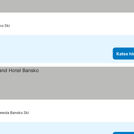
itus
ko Ski
Katso hi
teesta Bansko Ski