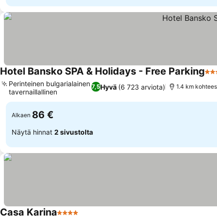
Hotel Bansko SPA & Holidays - Free Parking
4 T
Perinteinen bulgarialainen
Hyvä
(6 723 arviota)
7,5
1.4 km kohtees
tavernaillallinen
86 €
Alkaen
Näytä hinnat
2 sivustolta
Casa Karina