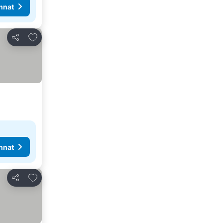
nnat
Lisää suosikkeihin
Jaa
nnat
Lisää suosikkeihin
Jaa