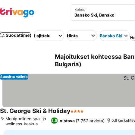
Kohde
Suodattimet
Lajittelu
Hinta
Bansko Ski
Ho
Majoitukset kohteessa Bans
Bulgaria)
Suosittu valinta
St. George Ski & Holiday
4 Tähtiluokitus
Monipuolinen spa- ja
Loistava
(7 752 arviota)
8,5
0.6 km kohte
wellness-keskus