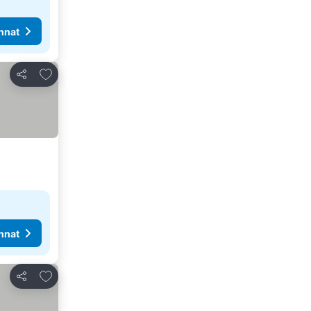
nnat
Lisää suosikkeihin
Jaa
nnat
Lisää suosikkeihin
Jaa