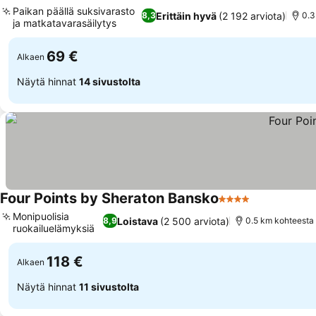
4 Tähtiluokitus
Paikan päällä suksivarasto
Erittäin hyvä
(2 192 arviota)
8,3
0.3
ja matkatavarasäilytys
69 €
Alkaen
Näytä hinnat
14 sivustolta
Four Points by Sheraton Bansko
4 Tähtiluokitus
Monipuolisia
Loistava
(2 500 arviota)
8,9
0.5 km kohteesta
ruokailuelämyksiä
118 €
Alkaen
Näytä hinnat
11 sivustolta