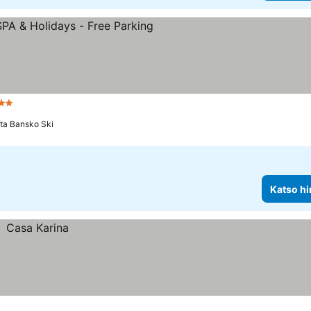
ähtiluokitus
ta Bansko Ski
Katso hi