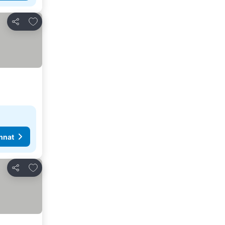
Lisää suosikkeihin
Jaa
nnat
Lisää suosikkeihin
Jaa