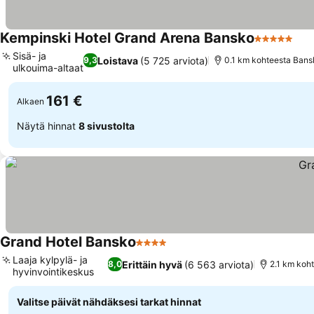
Kempinski Hotel Grand Arena Bansko
5 Tähtiluok
Sisä- ja
Loistava
(5 725 arviota)
9,3
0.1 km kohteesta Bans
ulkouima-altaat
161 €
Alkaen
Näytä hinnat
8 sivustolta
Grand Hotel Bansko
4 Tähtiluokitus
Laaja kylpylä- ja
Erittäin hyvä
(6 563 arviota)
8,0
2.1 km koh
hyvinvointikeskus
Valitse päivät nähdäksesi tarkat hinnat