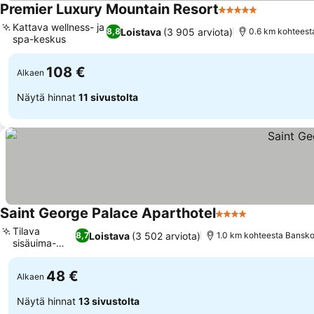
Premier Luxury Mountain Resort
5 Tähtiluokitus
Kattava wellness- ja
Loistava
(3 905 arviota)
8,8
0.6 km kohteest
spa-keskus
108 €
Alkaen
Näytä hinnat
11 sivustolta
Saint George Palace Aparthotel
4 Tähtiluokitus
Tilava
Loistava
(3 502 arviota)
8,7
1.0 km kohteesta Bansko
sisäuima-
allas
48 €
Alkaen
Näytä hinnat
13 sivustolta