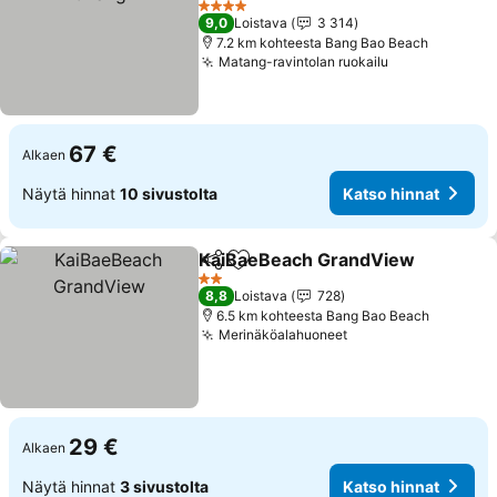
Katso hinnat
4 Tähtiluokitus
9,0
Loistava
3 314
7.2 km kohteesta Bang Bao Beach
Matang-ravintolan ruokailu
Katso hinnat
67 €
Alkaen
Näytä hinnat
10 sivustolta
Katso hinnat
KaiBaeBeach GrandView
Jaa
Lisää suosikkeihin
K
2 Tähtiluokitus
8,8
Loistava
728
6.5 km kohteesta Bang Bao Beach
Merinäköalahuoneet
Katso hinnat
29 €
Alkaen
Näytä hinnat
3 sivustolta
Katso hinnat