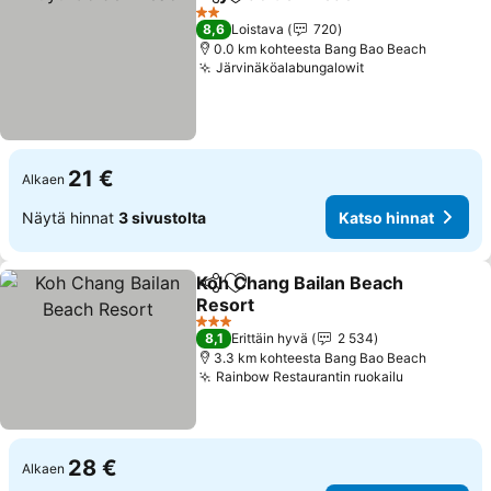
Jaa
Lisää suosikkeihin
Katso 
2 Tähtiluokitus
8,6
Loistava
720
0.0 km kohteesta Bang Bao Beach
Järvinäköalabungalowit
Katso hinnat
21 €
Alkaen
Näytä hinnat
3 sivustolta
Katso hinnat
Koh Chang Bailan Beach
Jaa
Lisää suosikkeihin
Resort
Katso hinnat
3 Tähtiluokitus
8,1
Erittäin hyvä
2 534
3.3 km kohteesta Bang Bao Beach
Rainbow Restaurantin ruokailu
Katso hinn
28 €
Alkaen