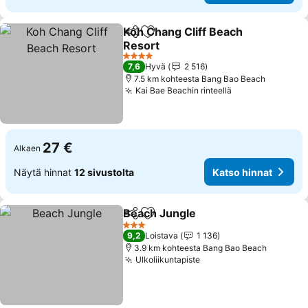
Koh Chang Cliff Beach
Jaa
Lisää suosikkeihin
Resort
Katso hinnat
4 Tähtiluokitus
7,6
Hyvä
2 516
7.5 km kohteesta Bang Bao Beach
Kai Bae Beachin rinteellä
Katso hinnat
27 €
Alkaen
Näytä hinnat
12 sivustolta
Katso hinnat
Beach Jungle
Jaa
Lisää suosikkeihin
Katso hinnat
3 Tähtiluokitus
9,2
Loistava
1 136
3.9 km kohteesta Bang Bao Beach
Ulkoliikuntapiste
Katso hinnat