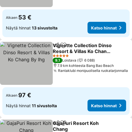
53 €
Alkaen
Näytä hinnat
13 sivustolta
Katso hinnat
Vignette Collection Dinso
Jaa
Lisää suosikkeihin
Resort & Villas Ko Chang
By Ihg
Katso hinnat
5 Tähtiluokitus
9,1
Loistava
6 088
7.9 km kohteesta Bang Bao Beach
Rantaklubi monipuolisella ruokatarjonnalla
K
97 €
Alkaen
Näytä hinnat
11 sivustolta
Katso hinnat
GajaPuri Resort Koh
Jaa
Lisää suosikkeihin
Chang