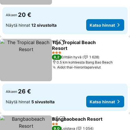
20 €
Alkaen
Näytä hinnat
12 sivustolta
Katso hinnat
The Tropical Beach
Jaa
Lisää suosikkeihin
Resort
Katso hinnat
3 Tähtiluokitus
8,2
Erittäin hyvä
1 628
0.5 km kohteesta Bang Bao Beach
Aidot thai-hierontapalvelut
Katso hinnat
26 €
Alkaen
Näytä hinnat
5 sivustolta
Katso hinnat
Bangbaobeach Resort
Jaa
Lisää suosikkeihin
Kats
2 Tähtiluokitus
9,0
Loistava
1 054