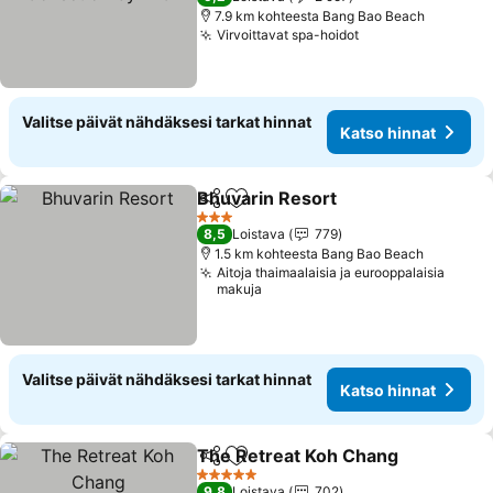
7.9 km kohteesta Bang Bao Beach
Virvoittavat spa-hoidot
Katso hinnat
Valitse päivät nähdäksesi tarkat hinnat
Katso hinnat
Bhuvarin Resort
Jaa
Lisää suosikkeihin
Katso hinn
3 Tähtiluokitus
8,5
Loistava
779
1.5 km kohteesta Bang Bao Beach
Aitoja thaimaalaisia ja eurooppalaisia
makuja
Valitse päivät nähdäksesi tarkat hinnat
Katso hinnat
The Retreat Koh Chang
Jaa
Lisää suosikkeihin
Ka
5 Tähtiluokitus
9,8
Loistava
702