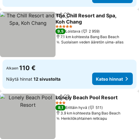
The Chill Resort and Spa,
Jaa
Lisää suosikkeihin
Koh Chang
Katso hinnat
5 Tähtiluokitus
9,5
Loistava
2 959
7.1 km kohteesta Bang Bao Beach
Suolaisen veden ääretön uima-allas
Katso 
110 €
Alkaen
Näytä hinnat
12 sivustolta
Katso hinnat
Lonely Beach Pool Resort
Jaa
Lisää suosikkeihin
3 Tähtiluokitus
8,1
Erittäin hyvä
511
3.9 km kohteesta Bang Bao Beach
Henkilökohtainen retkiapu
Katso hinnat