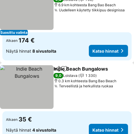
6.9 km kohteesta Bang Bao Beach
Uudelleen käytetty tiikkipuu designissa
Kats
Suosittu valinta
174 €
Alkaen
Näytä hinnat
8 sivustolta
Katso hinnat
Indie Beach Bungalows
Jaa
Lisää suosikkeihin
Kat
9,0
Loistava
1 330
0.3 km kohteesta Bang Bao Beach
Terveellistä ja herkullista ruokaa
Katso hin
35 €
Alkaen
Näytä hinnat
4 sivustolta
Katso hinnat