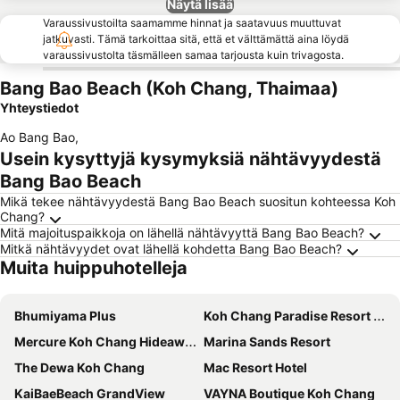
Näytä lisää
Varaussivustoilta saamamme hinnat ja saatavuus muuttuvat
jatkuvasti. Tämä tarkoittaa sitä, että et välttämättä aina löydä
varaussivustolta täsmälleen samaa tarjousta kuin trivagosta.
Bang Bao Beach (Koh Chang, Thaimaa)
Yhteystiedot
Ao Bang Bao
,
Usein kysyttyjä kysymyksiä nähtävyydestä
Bang Bao Beach
Mikä tekee nähtävyydestä Bang Bao Beach suositun kohteessa Koh
Chang?
Mitä majoituspaikkoja on lähellä nähtävyyttä Bang Bao Beach?
Mitkä nähtävyydet ovat lähellä kohdetta Bang Bao Beach?
Muita huippuhotelleja
Bhumiyama Plus
Koh Chang Paradise Resort & Spa
Mercure Koh Chang Hideaway
Marina Sands Resort
The Dewa Koh Chang
Mac Resort Hotel
KaiBaeBeach GrandView
VAYNA Boutique Koh Chang