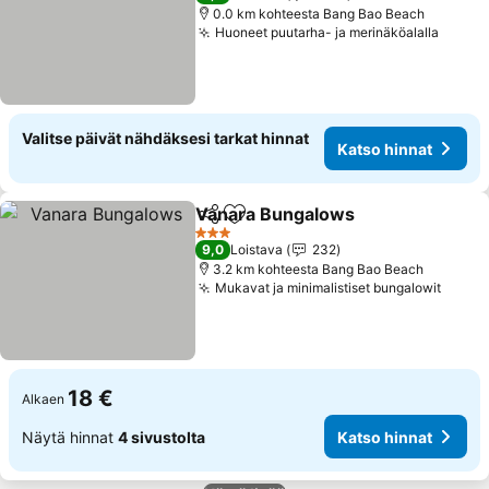
0.0 km kohteesta Bang Bao Beach
Huoneet puutarha- ja merinäköalalla
Katso
Valitse päivät nähdäksesi tarkat hinnat
Katso hinnat
Vanara Bungalows
Jaa
Lisää suosikkeihin
Katso h
3 Tähtiluokitus
9,0
Loistava
232
3.2 km kohteesta Bang Bao Beach
Mukavat ja minimalistiset bungalowit
Katso
18 €
Alkaen
Näytä hinnat
4 sivustolta
Katso hinnat