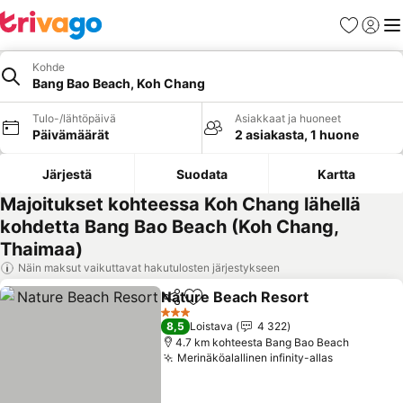
Suosikit
Kirjaud
Val
Kohde
Bang Bao Beach, Koh Chang
Tulo-/lähtöpäivä
Asiakkaat ja huoneet
Päivämäärät
2 asiakasta, 1 huone
Järjestä
Suodata
Kartta
Majoitukset kohteessa Koh Chang lähellä
kohdetta Bang Bao Beach (Koh Chang,
Thaimaa)
Näin maksut vaikuttavat hakutulosten järjestykseen
Nature Beach Resort
Jaa
Lisää suosikkeihin
Katso
3 Tähtiluokitus
8,5
Loistava
4 322
4.7 km kohteesta Bang Bao Beach
Merinäköalallinen infinity-allas
Katso hinn