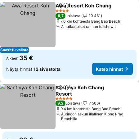
Awa Resort Koh Chang
Jaa
Lisää suosikkeihin
Kat
4 Tähtiluokitus
8,7
Loistava
10 431
7.0 km kohteesta Bang Bao Beach
Ainutlaatuiset rannan tulishow't
Katso hin
Suosittu valinta
35 €
Alkaen
Näytä hinnat
12 sivustolta
Katso hinnat
Santhiya Koh Chang
Jaa
Lisää suosikkeihin
Resort
Katso hinnat
5 Tähtiluokitus
9,2
Loistava
7 506
9.4 km kohteesta Bang Bao Beach
Auringonlaskun illallinen Klong Prao
Beachilla