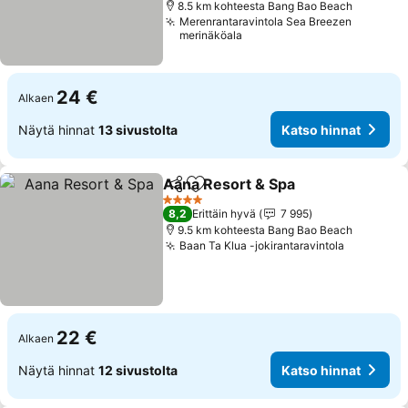
8.5 km kohteesta Bang Bao Beach
Merenrantaravintola Sea Breezen
merinäköala
24 €
Alkaen
Näytä hinnat
13 sivustolta
Katso hinnat
Aana Resort & Spa
Jaa
Lisää suosikkeihin
Katso h
4 Tähtiluokitus
8,2
Erittäin hyvä
7 995
9.5 km kohteesta Bang Bao Beach
Baan Ta Klua -jokirantaravintola
Katso hin
22 €
Alkaen
Näytä hinnat
12 sivustolta
Katso hinnat