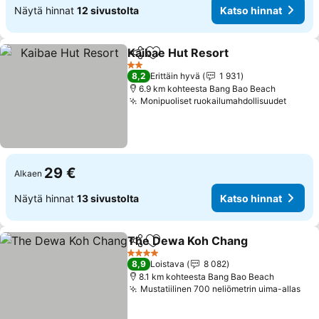
Näytä hinnat
12 sivustolta
Katso hinnat
Kaibae Hut Resort
Jaa
Lisää suosikkeihin
Katso hi
2 Tähtiluokitus
8,2
Erittäin hyvä
1 931
6.9 km kohteesta Bang Bao Beach
Monipuoliset ruokailumahdollisuudet
Katso
29 €
Alkaen
Näytä hinnat
13 sivustolta
Katso hinnat
The Dewa Koh Chang
Jaa
Lisää suosikkeihin
Kats
4 Tähtiluokitus
8,9
Loistava
8 082
8.1 km kohteesta Bang Bao Beach
Mustatiilinen 700 neliömetrin uima-allas
Kat