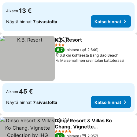
13 €
Alkaen
Näytä hinnat
7 sivustolta
Katso hinnat
K.B. Resort
Jaa
Lisää suosikkeihin
Katso hinnat
3 Tähtiluokitus
8,7
Loistava
2 649
6.8 km kohteesta Bang Bao Beach
Maisemallinen ravintolan kattoterassi
Katso
45 €
Alkaen
Näytä hinnat
7 sivustolta
Katso hinnat
Dinso Resort & Villas Ko
Jaa
Lisää suosikkeihin
Chang, Vignette
Collection by IHG
Katso hinnat
5 Tähtiluokitus
9,2
Loistava
2 957