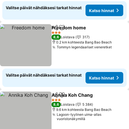
Valitse päivät nähdäksesi tarkat hinnat
Katso hinnat
Freedom home
Jaa
Lisää suosikkeihin
Katso hinn
3 Tähtiluokitus
8,6
Loistava
317
0.2 km kohteesta Bang Bao Beach
Tommyn legendaariset veneretket
Katso h
Valitse päivät nähdäksesi tarkat hinnat
Katso hinnat
Annika Koh Chang
Jaa
Lisää suosikkeihin
Katso hi
3 Tähtiluokitus
8,6
Loistava
5 384
9.6 km kohteesta Bang Bao Beach
Lagoon-tyylinen uima-allas
vuoristonäkymillä