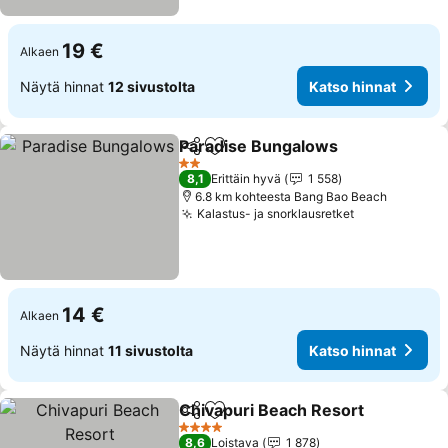
19 €
Alkaen
Näytä hinnat
12 sivustolta
Katso hinnat
Paradise Bungalows
Jaa
Lisää suosikkeihin
Katso
2 Tähtiluokitus
8,1
Erittäin hyvä
1 558
6.8 km kohteesta Bang Bao Beach
Kalastus- ja snorklausretket
Katso hinnat
14 €
Alkaen
Näytä hinnat
11 sivustolta
Katso hinnat
Chivapuri Beach Resort
Jaa
Lisää suosikkeihin
Ka
4 Tähtiluokitus
8,6
Loistava
1 878