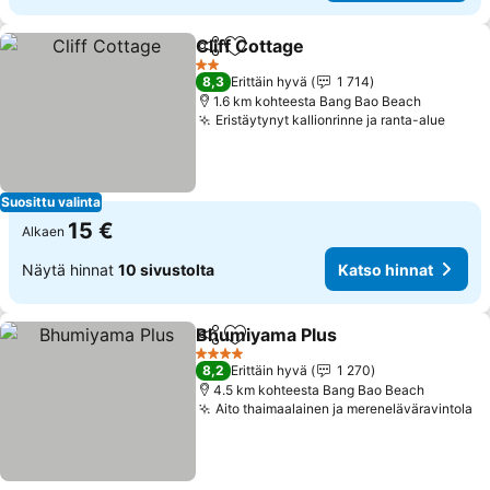
Cliff Cottage
Jaa
Lisää suosikkeihin
Katso hinnat
2 Tähtiluokitus
8,3
Erittäin hyvä
1 714
1.6 km kohteesta Bang Bao Beach
Eristäytynyt kallionrinne ja ranta-alue
Katso
Suosittu valinta
15 €
Alkaen
Näytä hinnat
10 sivustolta
Katso hinnat
Bhumiyama Plus
Jaa
Lisää suosikkeihin
Katso hin
4 Tähtiluokitus
8,2
Erittäin hyvä
1 270
4.5 km kohteesta Bang Bao Beach
Aito thaimaalainen ja mereneläväravintola
Ka