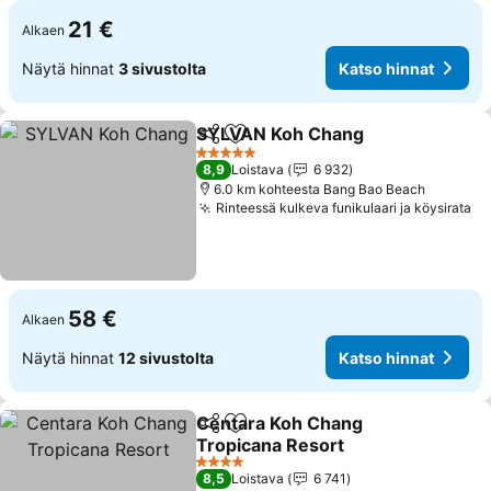
21 €
Alkaen
Näytä hinnat
3 sivustolta
Katso hinnat
SYLVAN Koh Chang
Jaa
Lisää suosikkeihin
Katso 
5 Tähtiluokitus
8,9
Loistava
6 932
6.0 km kohteesta Bang Bao Beach
Rinteessä kulkeva funikulaari ja köysirata
Ka
58 €
Alkaen
Näytä hinnat
12 sivustolta
Katso hinnat
Centara Koh Chang
Jaa
Lisää suosikkeihin
Tropicana Resort
Katso hinnat
4 Tähtiluokitus
8,5
Loistava
6 741