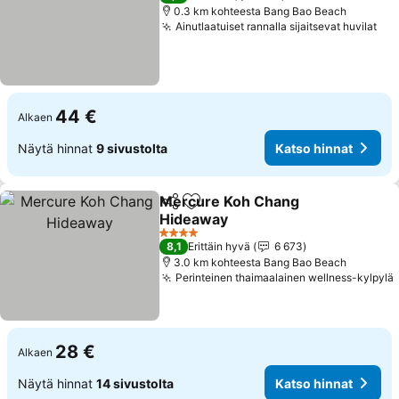
0.3 km kohteesta Bang Bao Beach
Ainutlaatuiset rannalla sijaitsevat huvilat
Kat
44 €
Alkaen
Näytä hinnat
9 sivustolta
Katso hinnat
Mercure Koh Chang
Jaa
Lisää suosikkeihin
Hideaway
Katso hinnat
4 Tähtiluokitus
8,1
Erittäin hyvä
6 673
3.0 km kohteesta Bang Bao Beach
Perinteinen thaimaalainen wellness-kylpylä
28 €
Alkaen
Näytä hinnat
14 sivustolta
Katso hinnat