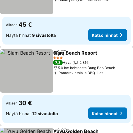
Katso hinn
45 €
Alkaen
Näytä hinnat
9 sivustolta
Katso hinnat
Siam Beach Resort
Jaa
Lisää suosikkeihin
Katso h
3 Tähtiluokitus
7,8
Hyvä
2 816
5.0 km kohteesta Bang Bao Beach
Rantaravintola ja BBQ-illat
Katso hinnat
30 €
Alkaen
Näytä hinnat
12 sivustolta
Katso hinnat
Yuyu Golden Beach