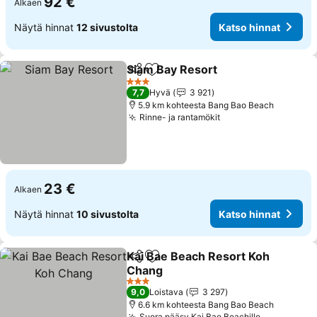
92 €
Alkaen
Näytä hinnat
12 sivustolta
Katso hinnat
Siam Bay Resort
Jaa
Lisää suosikkeihin
Katso hin
3 Tähtiluokitus
7,7
Hyvä
3 921
5.9 km kohteesta Bang Bao Beach
Rinne- ja rantamökit
Katso hinnat
23 €
Alkaen
Näytä hinnat
10 sivustolta
Katso hinnat
Kai Bae Beach Resort Koh
Jaa
Lisää suosikkeihin
Chang
Katso hinnat
3 Tähtiluokitus
9,0
Loistava
3 297
6.6 km kohteesta Bang Bao Beach
Suora pääsy Kai Bae Beachille