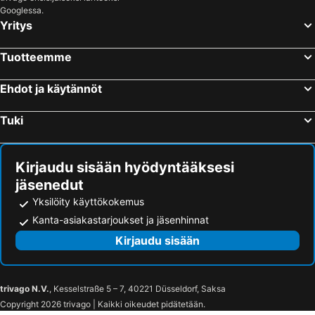
Saffron On The Sea Resort
Koh Chang Grand Cabana Hotel & Resort
Googlessa.
Yritys
Baan Saikao Plaza Hotel & Service Apartment
Private Paradise Resort
Lonely beach complex titanic hotel in beach shopping street markets ในศูนการค้าติดทะเล
Maya guest house@coffee
Tuotteemme
Tuk Tuk Guesthouse
Sea Paradise Klongkoi beach
Ehdot ja käytännöt
Eastique Hotel Koh Chang
VJ Hotel & Health Spa
Ko Chang Grand Cabana
Sleep Inn - Lonely Beach
Tuki
OYO 693 Tree House Cottage
Paradise
Secret Garden Family House
The Tropical Beach Resort
Kirjaudu sisään hyödyntääksesi
Bailan Bay Resort
Oasis Koh Chang
jäsenedut
Easy Life Koh Chang
Slumber Resort Koh Chang
Yksilöity käyttökokemus
Kohchang stayin premium hotel in beach street market
Lonely Beach Titanic Hotel(in Shop Street Market )
Kanta-asiakastarjoukset ja jäsenhinnat
Koh Chang Longstay Resort
Drifters Anchor
Kirjaudu sisään
Ban Thai Resort Koh Chang
Hotel Kachapol
trivago N.V.
, Kesselstraße 5 – 7, 40221 Düsseldorf, Saksa
Copyright 2026 trivago | Kaikki oikeudet pidätetään.