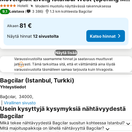
Hotelli
Moderni muotoilu näyttävässä rakennuksessa
5 Tähtiluokitus
9,1
Loistava
3 386
1.3 km kohteesta Bagcilar
81 €
Alkaen
Näytä hinnat
12 sivustolta
Katso hinnat
Näytä lisää
Varaussivustoilta saamamme hinnat ja saatavuus muuttuvat
jatkuvasti. Tämä tarkoittaa sitä, että et välttämättä aina löydä
varaussivustolta täsmälleen samaa tarjousta kuin trivagosta.
Bagcilar (Istanbul, Turkki)
Yhteystiedot
Bağcılar
,
34000
,
|
Virallinen sivusto
Usein kysyttyjä kysymyksiä nähtävyydestä
Bagcilar
Mikä tekee nähtävyydestä Bagcilar suositun kohteessa Istanbul?
Mitä majoituspaikkoja on lähellä nähtävyyttä Bagcilar?