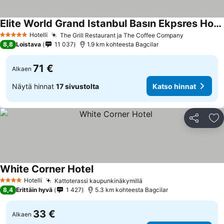
Elite World Grand Istanbul Basın Ekpsres Hotel
Hotelli
The Grill Restaurant ja The Coffee Company
5 Tähtiluokitus
8,8
Loistava
11 037
1.9 km kohteesta Bagcilar
71 €
Alkaen
Näytä hinnat
17 sivustolta
Katso hinnat
Jaa
Li
White Corner Hotel
Hotelli
Kattoterassi kaupunkinäkymillä
4 Tähtiluokitus
8,4
Erittäin hyvä
1 427
5.3 km kohteesta Bagcilar
33 €
Alkaen