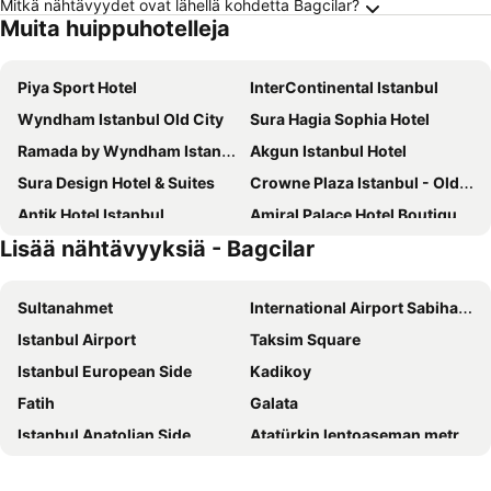
Mitkä nähtävyydet ovat lähellä kohdetta Bagcilar?
Muita huippuhotelleja
Piya Sport Hotel
InterContinental Istanbul
Wyndham Istanbul Old City
Sura Hagia Sophia Hotel
Ramada by Wyndham Istanbul Pera
Akgun Istanbul Hotel
Sura Design Hotel & Suites
Crowne Plaza Istanbul - Old City by IHG
Antik Hotel Istanbul
Amiral Palace Hotel Boutique Class
Lisää nähtävyyksiä - Bagcilar
Sultan Hamit Hotel
Daru Sultan Hotels Galata
Rotta Hotel Istanbul
Hilton Garden Inn Istanbul Ataturk Airport
Sultanahmet
International Airport Sabiha Gokcen
Conrad Istanbul Bosphorus
The Marmara Pera
Istanbul Airport
Taksim Square
Seven Hills Palace & Spa
DoubleTree by Hilton Istanbul Topkapi
Istanbul European Side
Kadikoy
Ramada by Wyndham Istanbul Golden Horn
Richmond Istanbul
Fatih
Galata
Hotel Arcadia Blue
Elite World Grand Istanbul Basın Ekpsres Hotel
Istanbul Anatolian Side
Atatürkin lentoaseman metroasema
CVK Park Bosphorus Hotel Istanbul
Apex Hotel
Besiktas
Hagia Sofia
Movenpick Living Istanbul West (opening March 2021)
Aybar Hotel & Spa