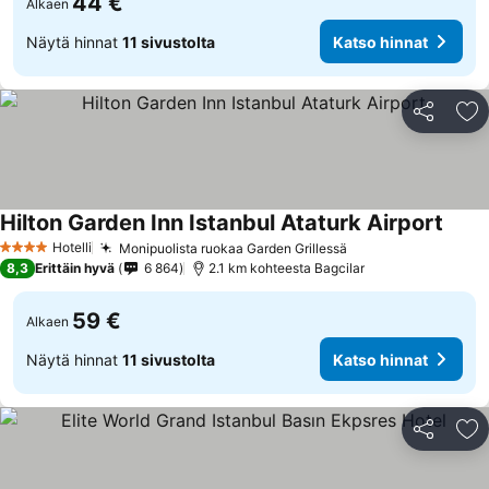
44 €
Alkaen
Näytä hinnat
11 sivustolta
Katso hinnat
Jaa
Li
Hilton Garden Inn Istanbul Ataturk Airport
Hotelli
Monipuolista ruokaa Garden Grillessä
4 Tähtiluokitus
8,3
Erittäin hyvä
6 864
2.1 km kohteesta Bagcilar
59 €
Alkaen
Näytä hinnat
11 sivustolta
Katso hinnat
Jaa
Li