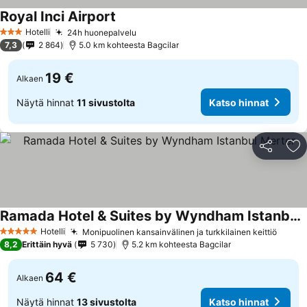
Royal Inci Airport
Hotelli
24h huonepalvelu
3 Tähtiluokitus
7,3
2 864
5.0 km kohteesta Bagcilar
19 €
Alkaen
Näytä hinnat
11 sivustolta
Katso hinnat
Jaa
Li
Ramada Hotel & Suites by Wyndham Istanbul Merter
Hotelli
Monipuolinen kansainvälinen ja turkkilainen keittiö
5 Tähtiluokitus
8,2
Erittäin hyvä
5 730
5.2 km kohteesta Bagcilar
64 €
Alkaen
Näytä hinnat
13 sivustolta
Katso hinnat