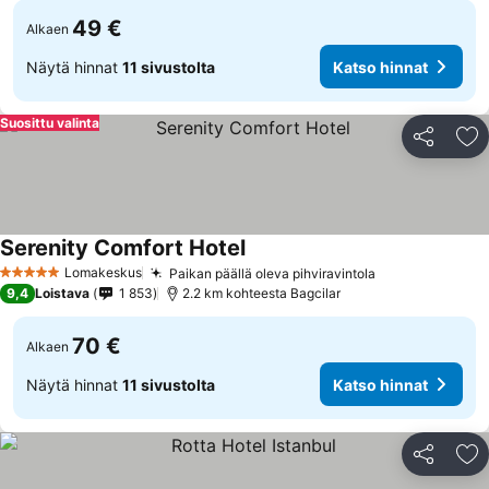
49 €
Alkaen
Näytä hinnat
11 sivustolta
Katso hinnat
Suosittu valinta
Jaa
Li
Serenity Comfort Hotel
Lomakeskus
Paikan päällä oleva pihviravintola
5 Tähtiluokitus
9,4
Loistava
1 853
2.2 km kohteesta Bagcilar
70 €
Alkaen
Näytä hinnat
11 sivustolta
Katso hinnat
Jaa
Li