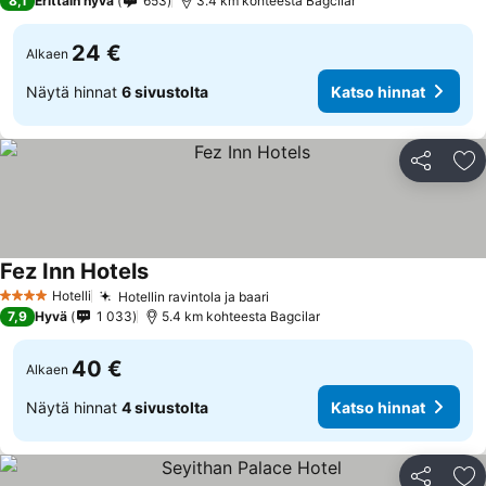
8,1
Erittäin hyvä
653
3.4 km kohteesta Bagcilar
24 €
Alkaen
Näytä hinnat
6 sivustolta
Katso hinnat
Jaa
Li
Fez Inn Hotels
Hotelli
Hotellin ravintola ja baari
4 Tähtiluokitus
7,9
Hyvä
1 033
5.4 km kohteesta Bagcilar
40 €
Alkaen
Näytä hinnat
4 sivustolta
Katso hinnat