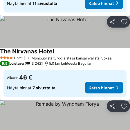
Näytä hinnat
11 sivustolta
Katso hinnat
Jaa
Li
The Nirvanas Hotel
Hotelli
Monipuolista turkkilaista ja kansainvälistä ruokaa
4 Tähtiluokitus
9,5
Loistava
3 242
5.0 km kohteesta Bagcilar
46 €
Alkaen
Näytä hinnat
7 sivustolta
Katso hinnat
Jaa
Li