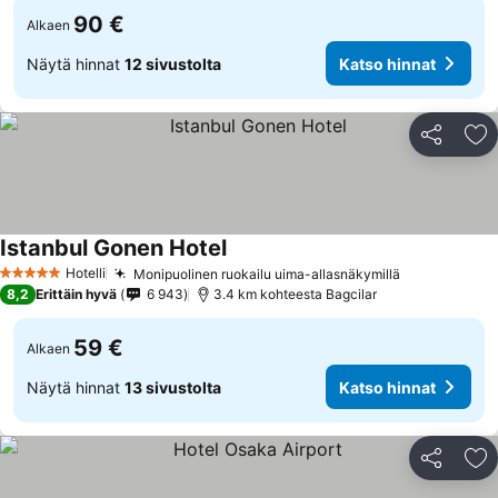
90 €
Alkaen
Näytä hinnat
12 sivustolta
Katso hinnat
Jaa
Li
Istanbul Gonen Hotel
Hotelli
Monipuolinen ruokailu uima-allasnäkymillä
5 Tähtiluokitus
8,2
Erittäin hyvä
6 943
3.4 km kohteesta Bagcilar
59 €
Alkaen
Näytä hinnat
13 sivustolta
Katso hinnat
Jaa
Li