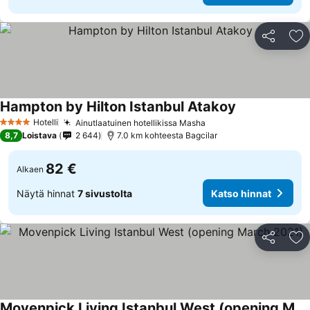
Jaa
Li
Hampton by Hilton Istanbul Atakoy
Hotelli
Ainutlaatuinen hotellikissa Masha
4 Tähtiluokitus
8,7
Loistava
2 644
7.0 km kohteesta Bagcilar
82 €
Alkaen
Näytä hinnat
7 sivustolta
Katso hinnat
Jaa
Li
Movenpick Living Istanbul West (opening March 2021)