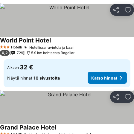
Jaa
Li
World Point Hotel
Hotelli
Hotellissa ravintola ja baari
3 Tähtiluokitus
6,2
729
5.9 km kohteesta Bagcilar
32 €
Alkaen
Näytä hinnat
10 sivustolta
Katso hinnat
Jaa
Li
Grand Palace Hotel