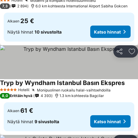
Hotelli
Moderni ja kompakti hotellisuunnittelu
3 Tähtiluokitus
7,3
2 894
6.0 km kohteesta International Airport Sabiha Gokcen
25 €
Alkaen
Näytä hinnat
10 sivustolta
Katso hinnat
Jaa
Li
Tryp by Wyndham Istanbul Basın Ekspres
Hotelli
Monipuolinen ruokailu halal-vaihtoehdoilla
5 Tähtiluokitus
8,0
Erittäin hyvä
4 393
1.3 km kohteesta Bagcilar
61 €
Alkaen
Näytä hinnat
9 sivustolta
Katso hinnat