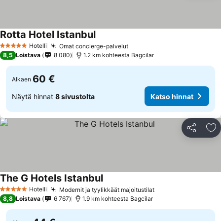
Rotta Hotel Istanbul
Hotelli
Omat concierge-palvelut
5 Tähtiluokitus
8,5
Loistava
8 080
1.2 km kohteesta Bagcilar
60 €
Alkaen
Näytä hinnat
8 sivustolta
Katso hinnat
Jaa
Li
The G Hotels Istanbul
Hotelli
Modernit ja tyylikkäät majoitustilat
5 Tähtiluokitus
8,8
Loistava
6 767
1.9 km kohteesta Bagcilar