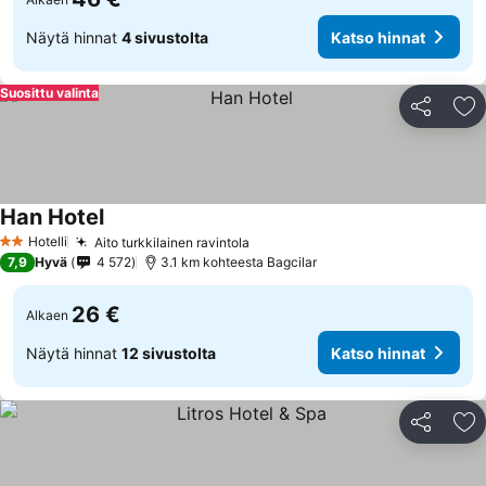
Näytä hinnat
4 sivustolta
Katso hinnat
Suosittu valinta
Jaa
Li
Han Hotel
Hotelli
Aito turkkilainen ravintola
2 Tähtiluokitus
7,9
Hyvä
4 572
3.1 km kohteesta Bagcilar
26 €
Alkaen
Näytä hinnat
12 sivustolta
Katso hinnat
Jaa
Li