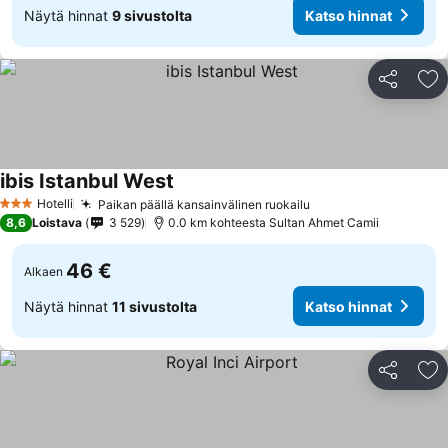
Näytä hinnat
9 sivustolta
Katso hinnat
Jaa
Li
ibis Istanbul West
Hotelli
Paikan päällä kansainvälinen ruokailu
3 Tähtiluokitus
8,6
Loistava
3 529
0.0 km kohteesta Sultan Ahmet Camii
46 €
Alkaen
Näytä hinnat
11 sivustolta
Katso hinnat
Jaa
Li