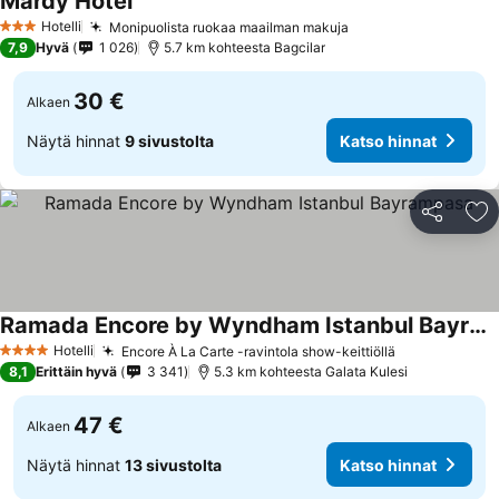
Mardy Hotel
Hotelli
Monipuolista ruokaa maailman makuja
3 Tähtiluokitus
7,9
Hyvä
1 026
5.7 km kohteesta Bagcilar
30 €
Alkaen
Näytä hinnat
9 sivustolta
Katso hinnat
Jaa
Li
Ramada Encore by Wyndham Istanbul Bayrampasa
Hotelli
Encore À La Carte -ravintola show-keittiöllä
4 Tähtiluokitus
8,1
Erittäin hyvä
3 341
5.3 km kohteesta Galata Kulesi
47 €
Alkaen
Näytä hinnat
13 sivustolta
Katso hinnat