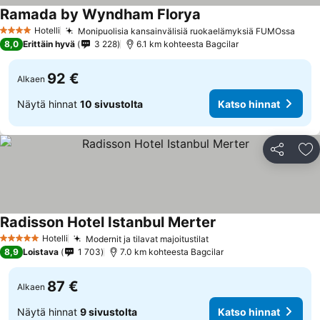
Ramada by Wyndham Florya
Hotelli
Monipuolisia kansainvälisiä ruokaelämyksiä FUMOssa
4 Tähtiluokitus
8,0
Erittäin hyvä
3 228
6.1 km kohteesta Bagcilar
92 €
Alkaen
Näytä hinnat
10 sivustolta
Katso hinnat
Jaa
Li
Radisson Hotel Istanbul Merter
Hotelli
Modernit ja tilavat majoitustilat
5 Tähtiluokitus
8,9
Loistava
1 703
7.0 km kohteesta Bagcilar
87 €
Alkaen
Näytä hinnat
9 sivustolta
Katso hinnat