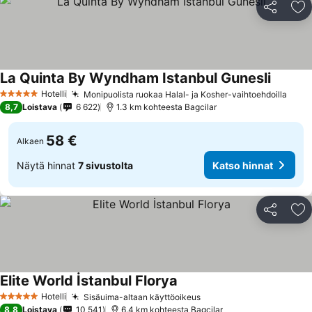
Jaa
Li
La Quinta By Wyndham Istanbul Gunesli
Hotelli
Monipuolista ruokaa Halal- ja Kosher-vaihtoehdoilla
5 Tähtiluokitus
8,7
Loistava
6 622
1.3 km kohteesta Bagcilar
58 €
Alkaen
Näytä hinnat
7 sivustolta
Katso hinnat
Jaa
Li
Elite World İstanbul Florya
Hotelli
Sisäuima-altaan käyttöoikeus
5 Tähtiluokitus
8,8
Loistava
10 541
6.4 km kohteesta Bagcilar