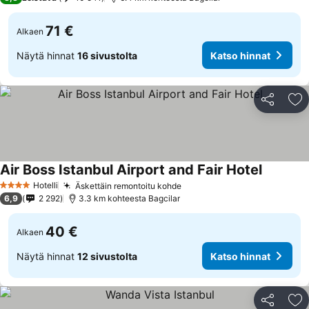
71 €
Alkaen
Näytä hinnat
16 sivustolta
Katso hinnat
Jaa
Li
Air Boss Istanbul Airport and Fair Hotel
Hotelli
Äskettäin remontoitu kohde
4 Tähtiluokitus
6,9
2 292
3.3 km kohteesta Bagcilar
40 €
Alkaen
Näytä hinnat
12 sivustolta
Katso hinnat
Jaa
Li