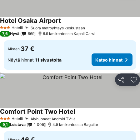
Hotel Osaka Airport
Hotelli
Suora metroyhteys keskustaan
3 Tähtiluokitus
7,6
Hyvä
869
6.9 km kohteesta Kapali Carsi
37 €
Alkaen
Näytä hinnat
11 sivustolta
Katso hinnat
Jaa
Li
Comfort Point Two Hotel
Hotelli
Älyhuoneet Android TV:llä
3 Tähtiluokitus
9,1
Loistava
1 005
4.5 km kohteesta Bagcilar
46 €
Alkaen