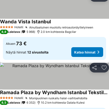
Wanda Vista Istanbul
Hotelli
Ainutlaatuinen muotoilu retroautonäyttelyineen
5 Tähtiluokitus
8,8
Loistava
5 968
2.0 km kohteesta Bagcilar
73 €
Alkaen
Näytä hinnat
12 sivustolta
Katso hinnat
Jaa
Li
Ramada Plaza by Wyndham Istanbul Tekstilkent
Hotelli
Monipuolinen ruokailu halal-vaihtoehdoilla
5 Tähtiluokitus
8,5
Loistava
6 352
10.2 km kohteesta Galata Kulesi