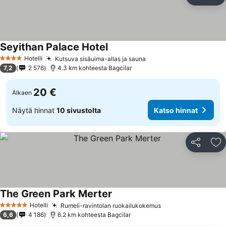
Jaa
Li
Seyithan Palace Hotel
Hotelli
Kutsuva sisäuima-allas ja sauna
4 Tähtiluokitus
7,2
2 576
4.3 km kohteesta Bagcilar
20 €
Alkaen
Näytä hinnat
10 sivustolta
Katso hinnat
Jaa
Li
The Green Park Merter
Hotelli
Rumeli-ravintolan ruokailukokemus
5 Tähtiluokitus
6,6
4 186
6.2 km kohteesta Bagcilar