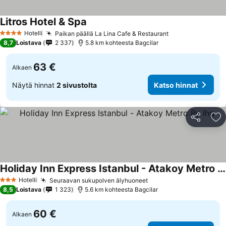
Litros Hotel & Spa
Hotelli
Paikan päällä La Lina Cafe & Restaurant
4 Tähtiluokitus
8,7
Loistava
2 337
5.8 km kohteesta Bagcilar
63 €
Alkaen
Näytä hinnat
2 sivustolta
Katso hinnat
Jaa
Li
Holiday Inn Express Istanbul - Atakoy Metro By Ihg
Hotelli
Seuraavan sukupolven älyhuoneet
3 Tähtiluokitus
8,5
Loistava
1 323
5.6 km kohteesta Bagcilar
60 €
Alkaen