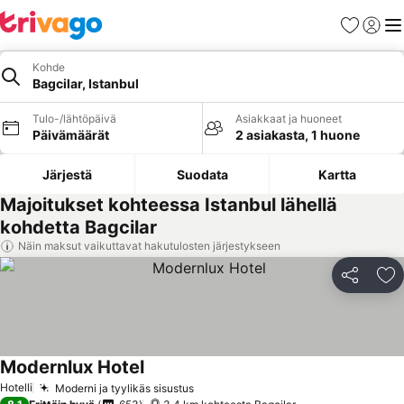
Suosikit
Kirjaud
Val
Kohde
Bagcilar, Istanbul
Tulo-/lähtöpäivä
Asiakkaat ja huoneet
Päivämäärät
2 asiakasta, 1 huone
Järjestä
Suodata
Kartta
Majoitukset kohteessa Istanbul lähellä
kohdetta Bagcilar
Näin maksut vaikuttavat hakutulosten järjestykseen
Jaa
Li
Modernlux Hotel
Hotelli
Moderni ja tyylikäs sisustus