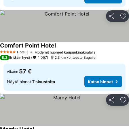
Jaa
Li
Comfort Point Hotel
Hotelli
Modernit huoneet kaupunkinäköalalla
5 Tähtiluokitus
8,2
Erittäin hyvä
1 057
2.3 km kohteesta Bagcilar
57 €
Alkaen
Näytä hinnat
7 sivustolta
Katso hinnat
Jaa
Li