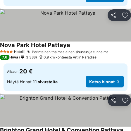
Jaa
Li
Nova Park Hotel Pattaya
Hotelli
Perinteinen thaimaalainen sisustus ja tunnelma
4 Tähtiluokitus
7,6
Hyvä
3 388
0.9 km kohteesta Art in Paradise
20 €
Alkaen
Näytä hinnat
11 sivustolta
Katso hinnat
Jaa
Li
Brighton Grand Hotel & Convention Pattaya