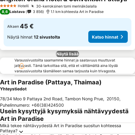
Hotelli
30-kerroksinen torni merinäköalalla
5 Tähtiluokitus
8,6
Loistava
3 856
1.1 km kohteesta Art in Paradise
45 €
Alkaen
Näytä hinnat
12 sivustolta
Katso hinnat
Näytä lisää
Varaussivustoilta saamamme hinnat ja saatavuus muuttuvat
jatkuvasti. Tämä tarkoittaa sitä, että et välttämättä aina löydä
varaussivustolta täsmälleen samaa tarjousta kuin trivagosta.
Art in Paradise (Pattaya, Thaimaa)
Yhteystiedot
78/34 Moo 9 Pattaya 2nd Road, Tambon Nong Prue
,
20150
,
Puhelinnumero
:
+66(38)424500
Usein kysyttyjä kysymyksiä nähtävyydestä
Art in Paradise
Mikä tekee nähtävyydestä Art in Paradise suositun kohteessa
Pattaya?