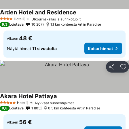
Arden Hotel and Residence
Hotelli
Ulkouima-allas ja aurinkotuolit
4 Tähtiluokitus
9,3
Loistava
10 207
1.1 km kohteesta Art in Paradise
48 €
Alkaen
Näytä hinnat
11 sivustolta
Katso hinnat
Jaa
Li
Akara Hotel Pattaya
Hotelli
Älykkäät huoneohjaimet
5 Tähtiluokitus
8,8
Loistava
1 805
0.5 km kohteesta Art in Paradise
56 €
Alkaen