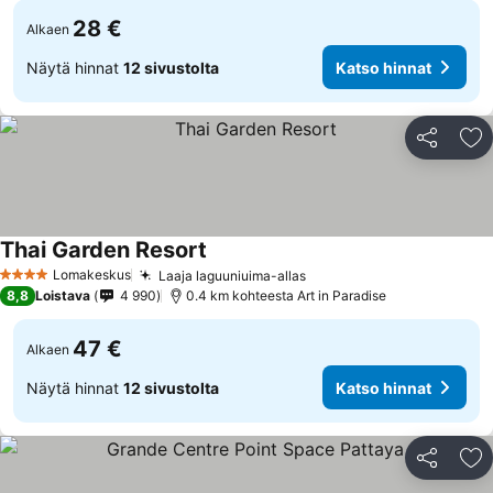
28 €
Alkaen
Näytä hinnat
12 sivustolta
Katso hinnat
Jaa
Li
Thai Garden Resort
Lomakeskus
Laaja laguuniuima-allas
4 Tähtiluokitus
8,8
Loistava
4 990
0.4 km kohteesta Art in Paradise
47 €
Alkaen
Näytä hinnat
12 sivustolta
Katso hinnat
Jaa
Li