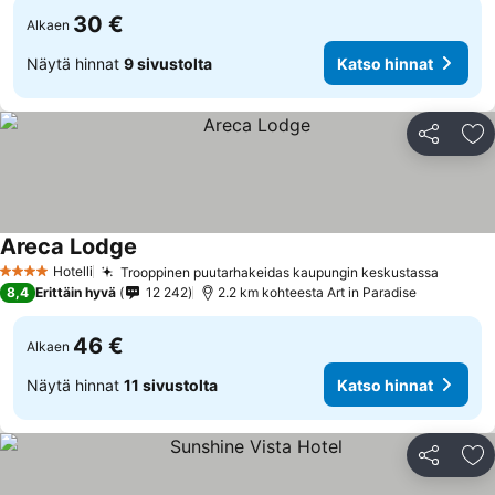
30 €
Alkaen
Näytä hinnat
9 sivustolta
Katso hinnat
Jaa
Li
Areca Lodge
Hotelli
Trooppinen puutarhakeidas kaupungin keskustassa
4 Tähtiluokitus
8,4
Erittäin hyvä
12 242
2.2 km kohteesta Art in Paradise
46 €
Alkaen
Näytä hinnat
11 sivustolta
Katso hinnat
Jaa
Li