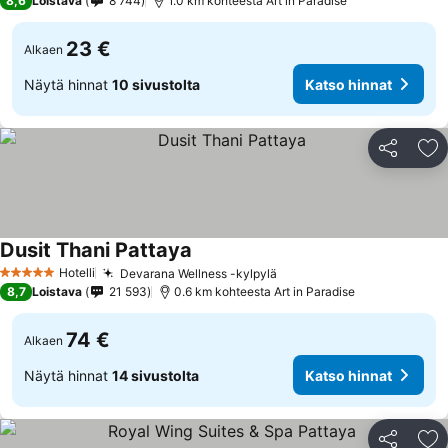
8,6
Loistava
8 744
1.0 km kohteesta Art in Paradise
23 €
Alkaen
Näytä hinnat
10 sivustolta
Katso hinnat
Jaa
Li
Dusit Thani Pattaya
Hotelli
Devarana Wellness -kylpylä
5 Tähtiluokitus
8,7
Loistava
21 593
0.6 km kohteesta Art in Paradise
74 €
Alkaen
Näytä hinnat
14 sivustolta
Katso hinnat