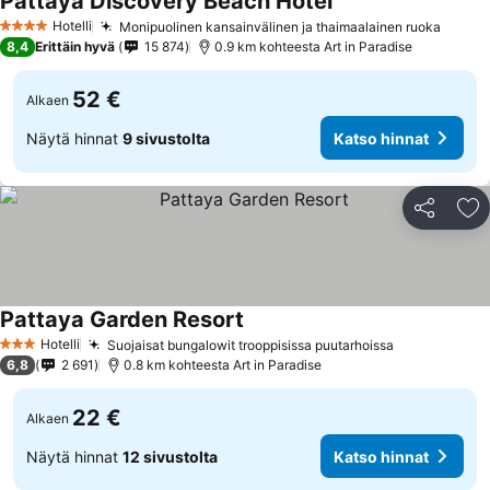
Pattaya Discovery Beach Hotel
Hotelli
Monipuolinen kansainvälinen ja thaimaalainen ruoka
4 Tähtiluokitus
8,4
Erittäin hyvä
15 874
0.9 km kohteesta Art in Paradise
52 €
Alkaen
Näytä hinnat
9 sivustolta
Katso hinnat
Jaa
Li
Pattaya Garden Resort
Hotelli
Suojaisat bungalowit trooppisissa puutarhoissa
3 Tähtiluokitus
6,8
2 691
0.8 km kohteesta Art in Paradise
22 €
Alkaen
Näytä hinnat
12 sivustolta
Katso hinnat