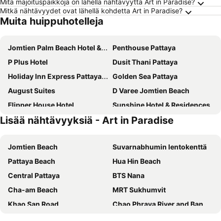
Mitä majoituspaikkoja on lähellä nähtävyyttä Art in Paradise?
Mitkä nähtävyydet ovat lähellä kohdetta Art in Paradise?
Muita huippuhotelleja
Jomtien Palm Beach Hotel & Resort
Penthouse Pattaya
P Plus Hotel
Dusit Thani Pattaya
Holiday Inn Express Pattaya Central By Ihg
Golden Sea Pattaya
August Suites
D Varee Jomtien Beach
Flipper House Hotel
Sunshine Hotel & Residences
Lisää nähtävyyksiä - Art in Paradise
Meliá Pattaya Hotel
Heeton Concept Hotel Pattaya by Compass Hospitality
Jomtien Hisotel
Cape Dara Resort
Jomtien Beach
Suvarnabhumin lentokenttä
LK The Empress
Fifth Pattaya Jomtien
Pattaya Beach
Hua Hin Beach
Intimate Hotel Pattaya
Grande Centre Point Pattaya
Central Pattaya
BTS Nana
Acqua Hotel
Royal Cliff Beach Hotel Pattaya
Cha-am Beach
MRT Sukhumvit
Adelphi Pattaya
Hotel Zing
Khao San Road
Chao Phraya River and Bangkok Waterways Cruise including Wat Arun
Mercure Pattaya Ocean Resort
Holiday Inn Pattaya By Ihg
BTS Asok
Siam Center
Welcome Jomtien Beach Hotel
Jomtien Thani Hotel