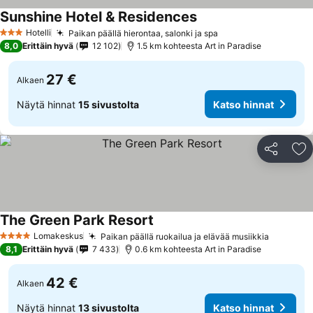
Sunshine Hotel & Residences
Hotelli
Paikan päällä hierontaa, salonki ja spa
3 Tähtiluokitus
8,0
Erittäin hyvä
12 102
1.5 km kohteesta Art in Paradise
27 €
Alkaen
Näytä hinnat
15 sivustolta
Katso hinnat
Jaa
Li
The Green Park Resort
Lomakeskus
Paikan päällä ruokailua ja elävää musiikkia
4 Tähtiluokitus
8,1
Erittäin hyvä
7 433
0.6 km kohteesta Art in Paradise
42 €
Alkaen
Näytä hinnat
13 sivustolta
Katso hinnat