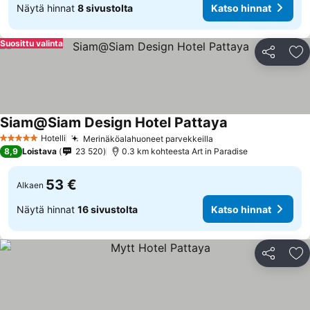
Näytä hinnat
8 sivustolta
Katso hinnat
Suosittu valinta
Jaa
Li
Siam@Siam Design Hotel Pattaya
Hotelli
Merinäköalahuoneet parvekkeilla
5 Tähtiluokitus
8,9
Loistava
23 520
0.3 km kohteesta Art in Paradise
53 €
Alkaen
Näytä hinnat
16 sivustolta
Katso hinnat
Jaa
Li