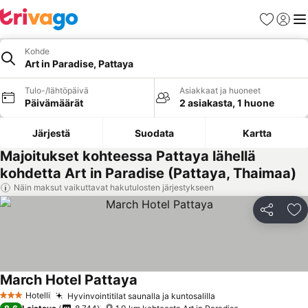
Suosikit
Kirjaud
Val
Kohde
Art in Paradise, Pattaya
Tulo-/lähtöpäivä
Asiakkaat ja huoneet
Päivämäärät
2 asiakasta, 1 huone
Järjestä
Suodata
Kartta
Majoitukset kohteessa Pattaya lähellä
kohdetta Art in Paradise (Pattaya, Thaimaa)
Näin maksut vaikuttavat hakutulosten järjestykseen
Jaa
Li
March Hotel Pattaya
Hotelli
Hyvinvointitilat saunalla ja kuntosalilla
3 Tähtiluokitus