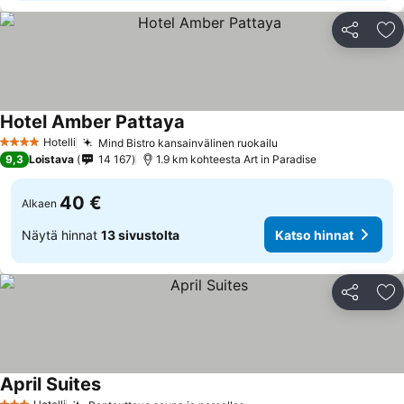
Jaa
Li
Hotel Amber Pattaya
Hotelli
Mind Bistro kansainvälinen ruokailu
4 Tähtiluokitus
9,3
Loistava
14 167
1.9 km kohteesta Art in Paradise
40 €
Alkaen
Näytä hinnat
13 sivustolta
Katso hinnat
Jaa
Li
April Suites