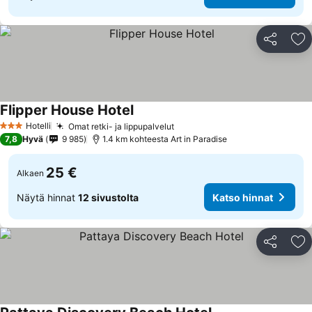
Jaa
Li
Flipper House Hotel
Hotelli
Omat retki- ja lippupalvelut
3 Tähtiluokitus
7,8
Hyvä
9 985
1.4 km kohteesta Art in Paradise
25 €
Alkaen
Näytä hinnat
12 sivustolta
Katso hinnat
Jaa
Li