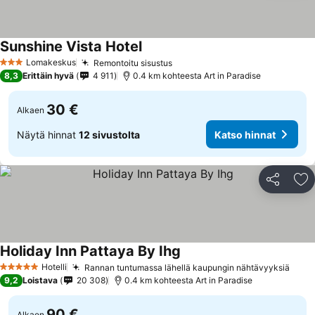
Sunshine Vista Hotel
Lomakeskus
Remontoitu sisustus
3 Tähtiluokitus
8,3
Erittäin hyvä
4 911
0.4 km kohteesta Art in Paradise
30 €
Alkaen
Näytä hinnat
12 sivustolta
Katso hinnat
Jaa
Li
Holiday Inn Pattaya By Ihg
Hotelli
Rannan tuntumassa lähellä kaupungin nähtävyyksiä
5 Tähtiluokitus
9,2
Loistava
20 308
0.4 km kohteesta Art in Paradise
90 €
Alkaen