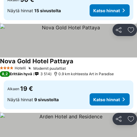
Näytä hinnat
15 sivustolta
Katso hinnat
Jaa
Li
Nova Gold Hotel Pattaya
Hotelli
Modernit puulattiat
4 Tähtiluokitus
8,2
Erittäin hyvä
3 514
0.9 km kohteesta Art in Paradise
19 €
Alkaen
Näytä hinnat
9 sivustolta
Katso hinnat
Jaa
Li