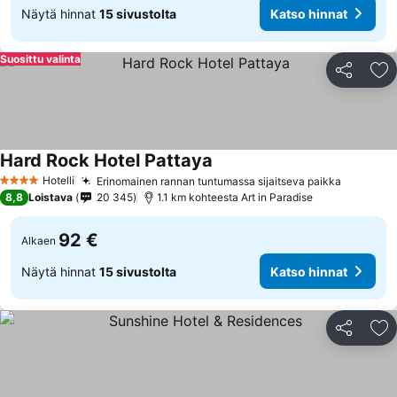
Näytä hinnat
15 sivustolta
Katso hinnat
Suosittu valinta
Jaa
Li
Hard Rock Hotel Pattaya
Hotelli
Erinomainen rannan tuntumassa sijaitseva paikka
4 Tähtiluokitus
8,8
Loistava
20 345
1.1 km kohteesta Art in Paradise
92 €
Alkaen
Näytä hinnat
15 sivustolta
Katso hinnat
Jaa
Li