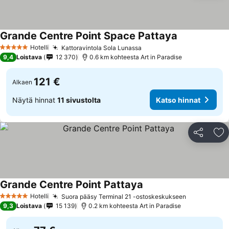
Grande Centre Point Space Pattaya
Hotelli
Kattoravintola Sola Lunassa
5 Tähtiluokitus
9,4
Loistava
12 370
0.6 km kohteesta Art in Paradise
121 €
Alkaen
Näytä hinnat
11 sivustolta
Katso hinnat
Jaa
Li
Grande Centre Point Pattaya
Hotelli
Suora pääsy Terminal 21 -ostoskeskukseen
5 Tähtiluokitus
9,3
Loistava
15 139
0.2 km kohteesta Art in Paradise