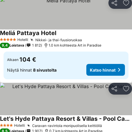
Jaa
Li
Meliá Pattaya Hotel
Hotelli
Nikkei- ja thai-fuusioruokaa
5 Tähtiluokitus
9,4
Loistava
1 812
1.0 km kohteesta Art in Paradise
104 €
Alkaen
Näytä hinnat
8 sivustolta
Katso hinnat
Jaa
Li
Let's Hyde Pattaya Resort & Villas - Pool Cabanas
Hotelli
Caravan-ravintola monipuolisella keittiöllä
4 Tähtiluokitus
8,5
Loistava
1 907
0.7 km kohteesta Art in Paradise