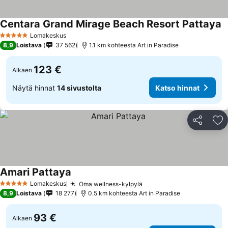
Centara Grand Mirage Beach Resort Pattaya
Lomakeskus
5 Tähtiluokitus
8,9
Loistava
37 562
1.1 km kohteesta Art in Paradise
123 €
Alkaen
Näytä hinnat
14 sivustolta
Katso hinnat
Jaa
Li
Amari Pattaya
Lomakeskus
Oma wellness-kylpylä
5 Tähtiluokitus
8,9
Loistava
18 277
0.5 km kohteesta Art in Paradise
93 €
Alkaen