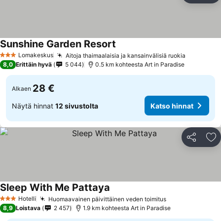
Sunshine Garden Resort
Lomakeskus
Aitoja thaimaalaisia ja kansainvälisiä ruokia
3 Tähtiluokitus
8,0
Erittäin hyvä
5 044
0.5 km kohteesta Art in Paradise
28 €
Alkaen
Näytä hinnat
12 sivustolta
Katso hinnat
Jaa
Li
Sleep With Me Pattaya
Hotelli
Huomaavainen päivittäinen veden toimitus
3 Tähtiluokitus
8,9
Loistava
2 457
1.9 km kohteesta Art in Paradise