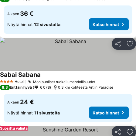
36 €
Alkaen
Näytä hinnat
12 sivustolta
Katso hinnat
Jaa
Li
Sabai Sabana
Hotelli
Monipuoliset ruokailumahdollisuudet
4 Tähtiluokitus
8,3
Erittäin hyvä
6 078
0.3 km kohteesta Art in Paradise
24 €
Alkaen
Näytä hinnat
11 sivustolta
Katso hinnat
Suosittu valinta
Jaa
Li