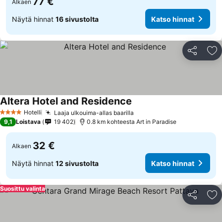
77 €
Alkaen
Näytä hinnat
16 sivustolta
Katso hinnat
Jaa
Li
Altera Hotel and Residence
Hotelli
Laaja ulkouima-allas baarilla
4 Tähtiluokitus
9,1
Loistava
19 402
0.8 km kohteesta Art in Paradise
32 €
Alkaen
Näytä hinnat
12 sivustolta
Katso hinnat
Suosittu valinta
Jaa
Li