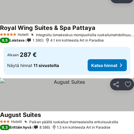
Jaa
Li
Royal Wing Suites & Spa Pattaya
Hotelli
Integroitu lomakeskus monipuolisilla ruokailumahdollisuuksilla
5 Tähtiluokitus
9,5
Loistava
1 360
4.1 km kohteesta Art in Paradise
287 €
Alkaen
Näytä hinnat
11 sivustolta
Katso hinnat
Jaa
Li
August Suites
Hotelli
Paikan päällä ruokailua thaimaalaisilla erikoisuuksilla
3 Tähtiluokitus
8,3
Erittäin hyvä
8 586
1.3 km kohteesta Art in Paradise