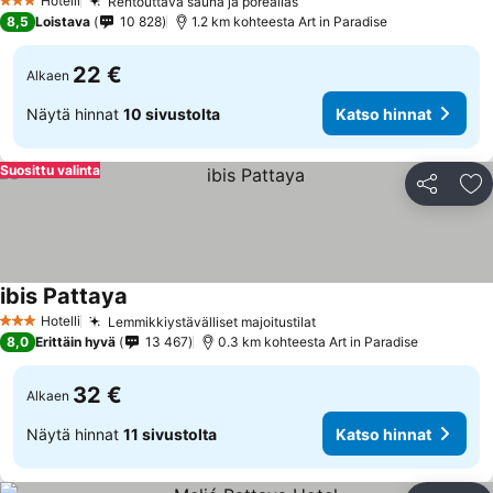
Hotelli
Rentouttava sauna ja poreallas
3 Tähtiluokitus
8,5
Loistava
10 828
1.2 km kohteesta Art in Paradise
22 €
Alkaen
Näytä hinnat
10 sivustolta
Katso hinnat
Suosittu valinta
Jaa
Li
ibis Pattaya
Hotelli
Lemmikkiystävälliset majoitustilat
3 Tähtiluokitus
8,0
Erittäin hyvä
13 467
0.3 km kohteesta Art in Paradise
32 €
Alkaen
Näytä hinnat
11 sivustolta
Katso hinnat