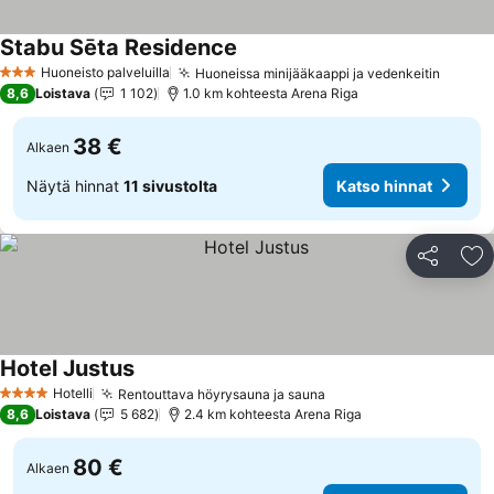
Stabu Sēta Residence
Huoneisto palveluilla
Huoneissa minijääkaappi ja vedenkeitin
3 Tähtiluokitus
8,6
Loistava
1 102
1.0 km kohteesta Arena Riga
38 €
Alkaen
Näytä hinnat
11 sivustolta
Katso hinnat
Jaa
Li
Hotel Justus
Hotelli
Rentouttava höyrysauna ja sauna
4 Tähtiluokitus
8,6
Loistava
5 682
2.4 km kohteesta Arena Riga
80 €
Alkaen