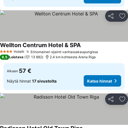
Jaa
Li
Wellton Centrum Hotel & SPA
Hotelli
Erinomainen sijainti vanhassakaupungissa
4 Tähtiluokitus
8,5
Loistava
13 882
2.4 km kohteesta Arena Riga
57 €
Alkaen
Näytä hinnat
17 sivustolta
Katso hinnat
Jaa
Li