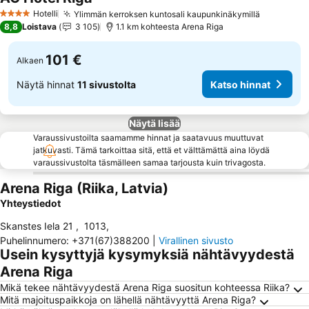
Hotelli
Ylimmän kerroksen kuntosali kaupunkinäkymillä
4 Tähtiluokitus
8,8
Loistava
3 105
1.1 km kohteesta Arena Riga
101 €
Alkaen
Näytä hinnat
11 sivustolta
Katso hinnat
Näytä lisää
Varaussivustoilta saamamme hinnat ja saatavuus muuttuvat
jatkuvasti. Tämä tarkoittaa sitä, että et välttämättä aina löydä
varaussivustolta täsmälleen samaa tarjousta kuin trivagosta.
Arena Riga (Riika, Latvia)
Yhteystiedot
Skanstes Iela 21
,
1013
,
Puhelinnumero
:
+371(67)388200
|
Virallinen sivusto
Usein kysyttyjä kysymyksiä nähtävyydestä
Arena Riga
Mikä tekee nähtävyydestä Arena Riga suositun kohteessa Riika?
Mitä majoituspaikkoja on lähellä nähtävyyttä Arena Riga?