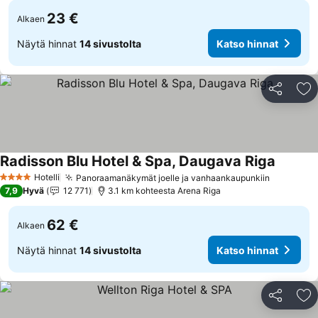
23 €
Alkaen
Näytä hinnat
14 sivustolta
Katso hinnat
Jaa
Li
Radisson Blu Hotel & Spa, Daugava Riga
Hotelli
Panoraamanäkymät joelle ja vanhaankaupunkiin
4 Tähtiluokitus
7,9
Hyvä
12 771
3.1 km kohteesta Arena Riga
62 €
Alkaen
Näytä hinnat
14 sivustolta
Katso hinnat
Jaa
Li