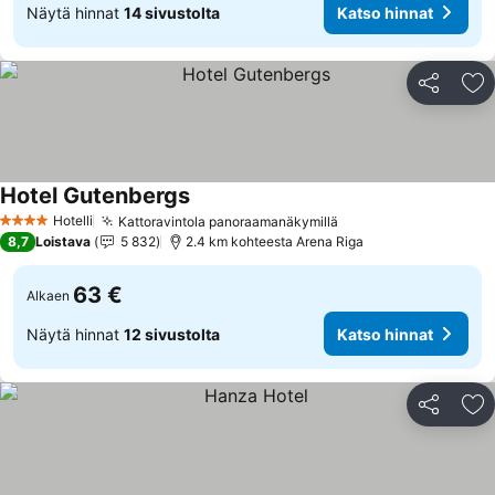
Näytä hinnat
14 sivustolta
Katso hinnat
Jaa
Li
Hotel Gutenbergs
Hotelli
Kattoravintola panoraamanäkymillä
4 Tähtiluokitus
8,7
Loistava
5 832
2.4 km kohteesta Arena Riga
63 €
Alkaen
Näytä hinnat
12 sivustolta
Katso hinnat
Jaa
Li