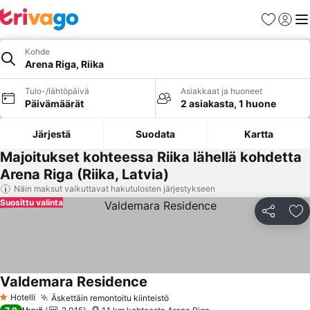
Suosikit
Kirjaud
Val
Kohde
Arena Riga, Riika
Tulo-/lähtöpäivä
Asiakkaat ja huoneet
Päivämäärät
2 asiakasta, 1 huone
Järjestä
Suodata
Kartta
Majoitukset kohteessa Riika lähellä kohdetta
Arena Riga (Riika, Latvia)
Näin maksut vaikuttavat hakutulosten järjestykseen
Suosittu valinta
Jaa
Li
Valdemara Residence
Hotelli
Äskettäin remontoitu kiinteistö
1 Tähtiluokitus