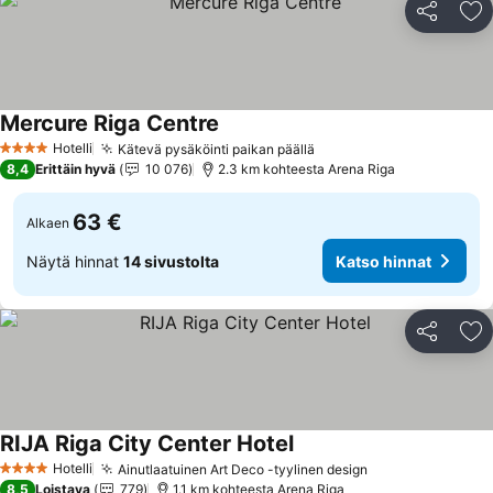
Jaa
Li
Mercure Riga Centre
Hotelli
Kätevä pysäköinti paikan päällä
4 Tähtiluokitus
8,4
Erittäin hyvä
10 076
2.3 km kohteesta Arena Riga
63 €
Alkaen
Näytä hinnat
14 sivustolta
Katso hinnat
Jaa
Li
RIJA Riga City Center Hotel
Hotelli
Ainutlaatuinen Art Deco -tyylinen design
4 Tähtiluokitus
8,5
Loistava
779
1.1 km kohteesta Arena Riga