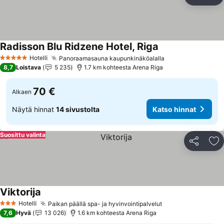
Jaa
Li
Radisson Blu Ridzene Hotel, Riga
Hotelli
Panoraamasauna kaupunkinäköalalla
5 Tähtiluokitus
8,7
Loistava
5 235
1.7 km kohteesta Arena Riga
70 €
Alkaen
Näytä hinnat
14 sivustolta
Katso hinnat
Suosittu valinta
Jaa
Li
Viktorija
Hotelli
Paikan päällä spa- ja hyvinvointipalvelut
3 Tähtiluokitus
7,6
Hyvä
13 026
1.6 km kohteesta Arena Riga