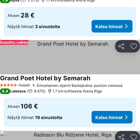
7,9
Hyvä
2 015
1.1 km kohteesta Arena Riga
28 €
Alkaen
Näytä hinnat
3 sivustolta
Katso hinnat
Suosittu valinta
Jaa
Li
Grand Poet Hotel by Semarah
Hotelli
Erinomainen sijainti Bastejkalna-puiston vieressä
5 Tähtiluokitus
9,4
Loistava
8 670
1.7 km kohteesta Arena Riga
106 €
Alkaen
Näytä hinnat
16 sivustolta
Katso hinnat