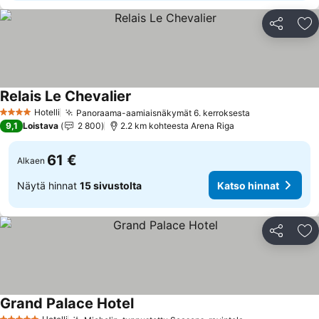
Jaa
Li
Relais Le Chevalier
Hotelli
Panoraama-aamiaisnäkymät 6. kerroksesta
4 Tähtiluokitus
9,1
Loistava
2 800
2.2 km kohteesta Arena Riga
61 €
Alkaen
Näytä hinnat
15 sivustolta
Katso hinnat
Jaa
Li
Grand Palace Hotel