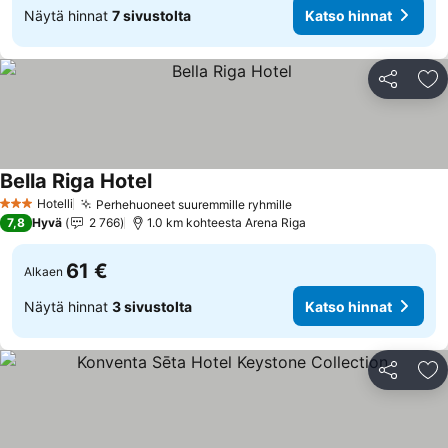
Näytä hinnat
7 sivustolta
Katso hinnat
Jaa
Li
Bella Riga Hotel
Hotelli
Perhehuoneet suuremmille ryhmille
3 Tähtiluokitus
7,8
Hyvä
2 766
1.0 km kohteesta Arena Riga
61 €
Alkaen
Näytä hinnat
3 sivustolta
Katso hinnat
Jaa
Li