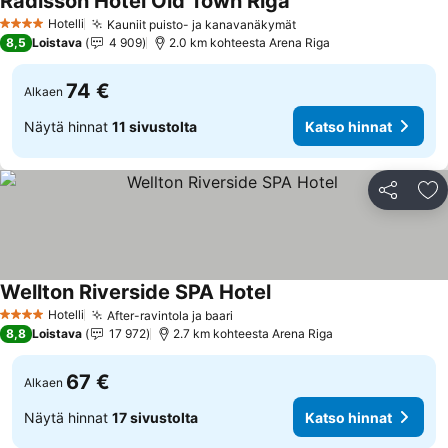
Radisson Hotel Old Town Riga
Hotelli
Kauniit puisto- ja kanavanäkymät
4 Tähtiluokitus
8,5
Loistava
4 909
2.0 km kohteesta Arena Riga
74 €
Alkaen
Näytä hinnat
11 sivustolta
Katso hinnat
Jaa
Li
Wellton Riverside SPA Hotel
Hotelli
After-ravintola ja baari
4 Tähtiluokitus
8,8
Loistava
17 972
2.7 km kohteesta Arena Riga
67 €
Alkaen
Näytä hinnat
17 sivustolta
Katso hinnat