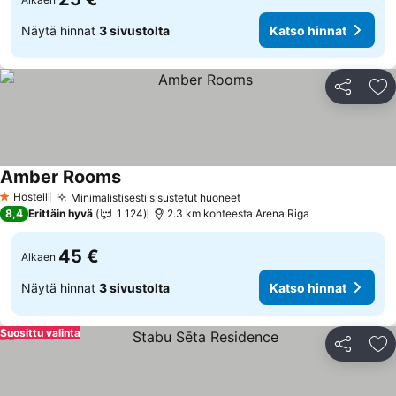
Näytä hinnat
3 sivustolta
Katso hinnat
Jaa
Li
Amber Rooms
Hostelli
Minimalistisesti sisustetut huoneet
1 Tähtiluokitus
8,4
Erittäin hyvä
1 124
2.3 km kohteesta Arena Riga
45 €
Alkaen
Näytä hinnat
3 sivustolta
Katso hinnat
Suosittu valinta
Jaa
Li