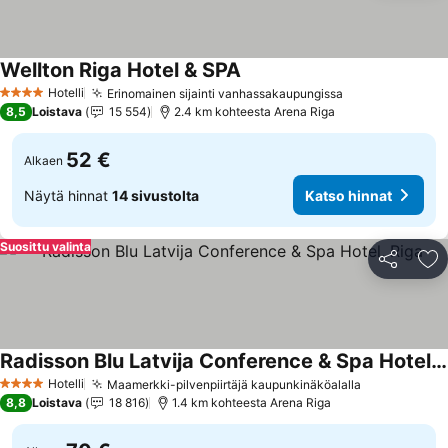
Wellton Riga Hotel & SPA
Hotelli
Erinomainen sijainti vanhassakaupungissa
4 Tähtiluokitus
8,5
Loistava
15 554
2.4 km kohteesta Arena Riga
52 €
Alkaen
Näytä hinnat
14 sivustolta
Katso hinnat
Suosittu valinta
Jaa
Li
Radisson Blu Latvija Conference & Spa Hotel, Riga
Hotelli
Maamerkki-pilvenpiirtäjä kaupunkinäköalalla
4 Tähtiluokitus
8,8
Loistava
18 816
1.4 km kohteesta Arena Riga