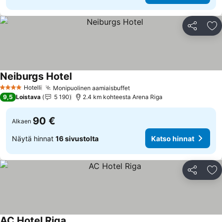
Jaa
Li
Neiburgs Hotel
Hotelli
Monipuolinen aamiaisbuffet
4 Tähtiluokitus
9,5
Loistava
5 190
2.4 km kohteesta Arena Riga
90 €
Alkaen
Näytä hinnat
16 sivustolta
Katso hinnat
Jaa
Li
AC Hotel Riga