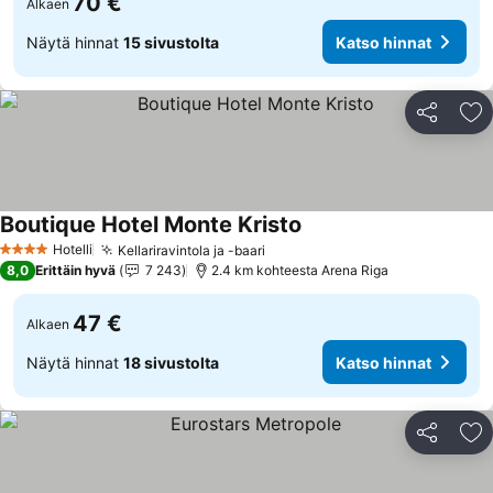
70 €
Alkaen
Näytä hinnat
15 sivustolta
Katso hinnat
Jaa
Li
Boutique Hotel Monte Kristo
Hotelli
Kellariravintola ja -baari
4 Tähtiluokitus
8,0
Erittäin hyvä
7 243
2.4 km kohteesta Arena Riga
47 €
Alkaen
Näytä hinnat
18 sivustolta
Katso hinnat
Jaa
Li