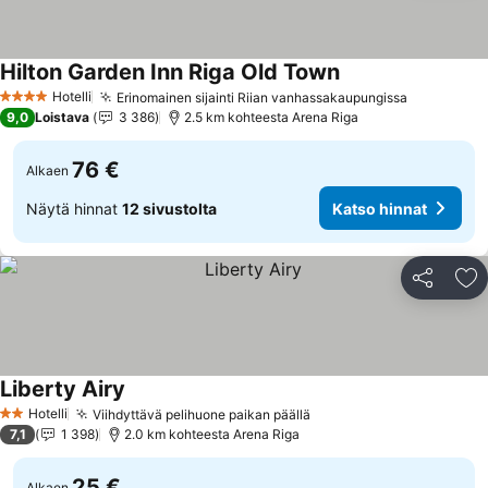
Hilton Garden Inn Riga Old Town
Hotelli
Erinomainen sijainti Riian vanhassakaupungissa
4 Tähtiluokitus
9,0
Loistava
3 386
2.5 km kohteesta Arena Riga
76 €
Alkaen
Näytä hinnat
12 sivustolta
Katso hinnat
Jaa
Li
Liberty Airy
Hotelli
Viihdyttävä pelihuone paikan päällä
2 Tähtiluokitus
7,1
1 398
2.0 km kohteesta Arena Riga
25 €
Alkaen