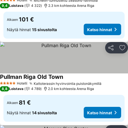
Hotelli
Michelin-tunnustettu Seasons-ravintola
5 Tähtiluokitus
9,4
Loistava
4 322
2.3 km kohteesta Arena Riga
101 €
Alkaen
Näytä hinnat
15 sivustolta
Katso hinnat
Jaa
Li
Pullman Riga Old Town
Hotelli
Kattoterassin hyvinvointia puistonäkymillä
5 Tähtiluokitus
8,8
Loistava
4 789
2.0 km kohteesta Arena Riga
81 €
Alkaen
Näytä hinnat
14 sivustolta
Katso hinnat