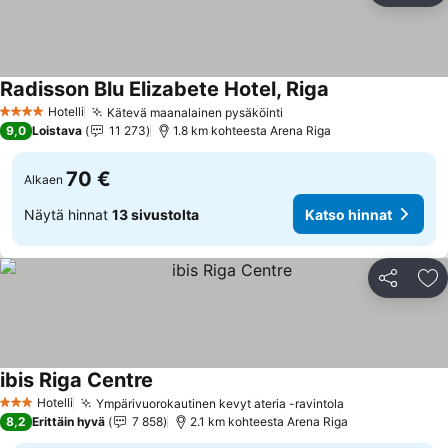
Radisson Blu Elizabete Hotel, Riga
Hotelli
Kätevä maanalainen pysäköinti
4 Tähtiluokitus
9,0
Loistava
11 273
1.8 km kohteesta Arena Riga
70 €
Alkaen
Näytä hinnat
13 sivustolta
Katso hinnat
Jaa
Li
ibis Riga Centre
Hotelli
Ympärivuorokautinen kevyt ateria -ravintola
3 Tähtiluokitus
8,2
Erittäin hyvä
7 858
2.1 km kohteesta Arena Riga