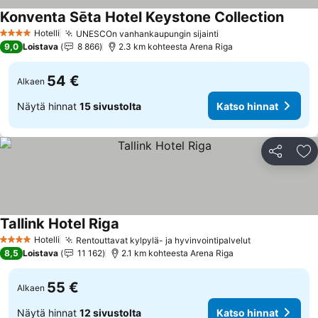
Konventa Sēta Hotel Keystone Collection
Hotelli
UNESCOn vanhankaupungin sijainti
4 Tähtiluokitus
9,0
Loistava
8 866
2.3 km kohteesta Arena Riga
54 €
Alkaen
Näytä hinnat
15 sivustolta
Katso hinnat
Jaa
Li
Tallink Hotel Riga
Hotelli
Rentouttavat kylpylä- ja hyvinvointipalvelut
4 Tähtiluokitus
8,5
Loistava
11 162
2.1 km kohteesta Arena Riga
55 €
Alkaen
Näytä hinnat
12 sivustolta
Katso hinnat