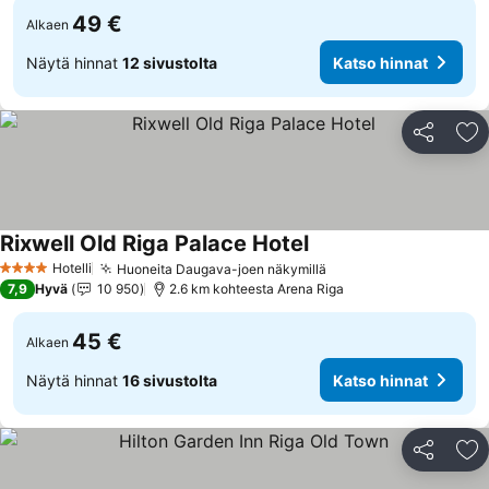
49 €
Alkaen
Näytä hinnat
12 sivustolta
Katso hinnat
Jaa
Li
Rixwell Old Riga Palace Hotel
Hotelli
Huoneita Daugava-joen näkymillä
4 Tähtiluokitus
7,9
Hyvä
10 950
2.6 km kohteesta Arena Riga
45 €
Alkaen
Näytä hinnat
16 sivustolta
Katso hinnat
Jaa
Li