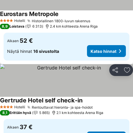
Eurostars Metropole
Hotelli
Historiallinen 1800-luvun rakennus
4 Tähtiluokitus
8,9
Loistava
6 313
2.4 km kohteesta Arena Riga
52 €
Alkaen
Näytä hinnat
16 sivustolta
Katso hinnat
Jaa
Li
Gertrude Hotel self check-in
Hotelli
Rentouttavat hieronta- ja spa-hoidot
4 Tähtiluokitus
8,1
Erittäin hyvä
5 865
2.1 km kohteesta Arena Riga
37 €
Alkaen