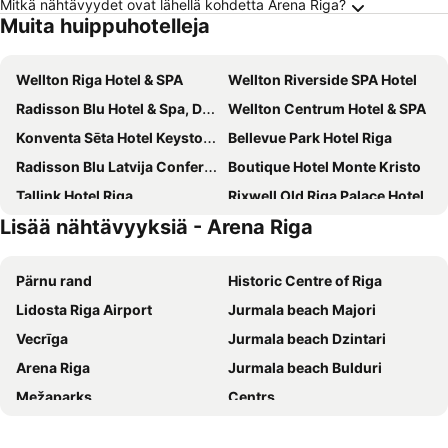
Mitkä nähtävyydet ovat lähellä kohdetta Arena Riga?
Muita huippuhotelleja
Wellton Riga Hotel & SPA
Wellton Riverside SPA Hotel
Radisson Blu Hotel & Spa, Daugava Riga
Wellton Centrum Hotel & SPA
Konventa Sēta Hotel Keystone Collection
Bellevue Park Hotel Riga
Radisson Blu Latvija Conference & Spa Hotel, Riga
Boutique Hotel Monte Kristo
Tallink Hotel Riga
Rixwell Old Riga Palace Hotel
Lisää nähtävyyksiä - Arena Riga
Grand Poet Hotel by Semarah
Eurostars Metropole
Radisson Blu Ridzene Hotel, Riga
Gertrude Hotel self check-in
Pärnu rand
Historic Centre of Riga
Pullman Riga Old Town
Hilton Garden Inn Riga Old Town
Lidosta Riga Airport
Jurmala beach Majori
Semarah Hotel Lielupe
Hotel Gutenbergs
Vecrīga
Jurmala beach Dzintari
Opera Hotel
Avalon Hotel & Conferences
Arena Riga
Jurmala beach Bulduri
Radisson Blu Elizabete Hotel, Riga
Relais Le Chevalier
Mežaparks
Centrs
Hotel Justus
Radisson Hotel Old Town Riga
Pärnu lennujaam
Latvijas Nacionala Opera
ibis Riga Centre
Mercure Riga Centre