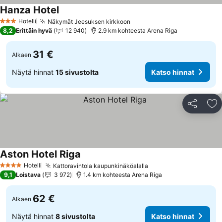
Hanza Hotel
Hotelli
Näkymät Jeesuksen kirkkoon
3 Tähtiluokitus
8,2
Erittäin hyvä
12 940
2.9 km kohteesta Arena Riga
31 €
Alkaen
Näytä hinnat
15 sivustolta
Katso hinnat
Jaa
Li
Aston Hotel Riga
Hotelli
Kattoravintola kaupunkinäköalalla
4 Tähtiluokitus
9,1
Loistava
3 972
1.4 km kohteesta Arena Riga
62 €
Alkaen
Näytä hinnat
8 sivustolta
Katso hinnat