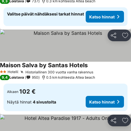
9,3
Loistava
737
0.3 km kohteesta Altea beach
Valitse päivät nähdäksesi tarkat hinnat
Katso hinnat
Jaa
Li
Maison Salva by Santas Hotels
Hotelli
Historiallinen 300 vuotta vanha rakennus
2 Tähtiluokitus
9,4
Loistava
950
0.5 km kohteesta Altea beach
102 €
Alkaen
Näytä hinnat
4 sivustolta
Katso hinnat
Jaa
Li