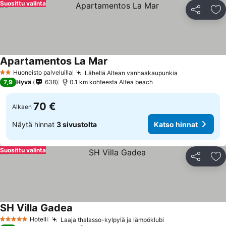
Suosittu valinta
Jaa
Li
Apartamentos La Mar
Huoneisto palveluilla
Lähellä Altean vanhaakaupunkia
2 Tähtiluokitus
7,9
Hyvä
638
0.1 km kohteesta Altea beach
70 €
Alkaen
Näytä hinnat
3 sivustolta
Katso hinnat
Suosittu valinta
Jaa
Li
SH Villa Gadea
Hotelli
Laaja thalasso-kylpylä ja lämpöklubi
5 Tähtiluokitus