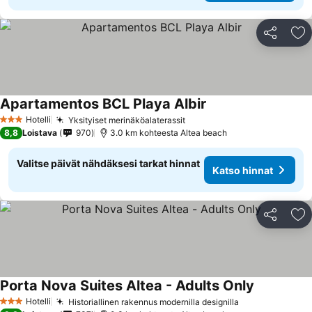
Jaa
Li
Apartamentos BCL Playa Albir
Hotelli
Yksityiset merinäköalaterassit
3 Tähtiluokitus
8,8
Loistava
970
3.0 km kohteesta Altea beach
Valitse päivät nähdäksesi tarkat hinnat
Katso hinnat
Jaa
Li
Porta Nova Suites Altea - Adults Only
Hotelli
Historiallinen rakennus modernilla designilla
3 Tähtiluokitus