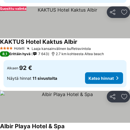
Suosittu valinta
Jaa
Li
KAKTUS Hotel Kaktus Albir
Hotelli
Laaja kansainvälinen buffetravintola
4 Tähtiluokitus
8,1
Erittäin hyvä
7 643
2.7 km kohteesta Altea beach
92 €
Alkaen
Näytä hinnat
11 sivustolta
Katso hinnat
Jaa
Li
Albir Playa Hotel & Spa