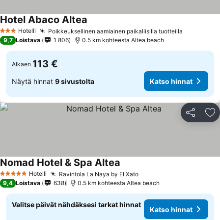
Hotel Abaco Altea
Hotelli
Poikkeuksellinen aamiainen paikallisilla tuotteilla
3 Tähtiluokitus
9,7
Loistava
1 806
0.5 km kohteesta Altea beach
113 €
Alkaen
Näytä hinnat
9 sivustolta
Katso hinnat
Jaa
Li
Nomad Hotel & Spa Altea
Hotelli
Ravintola La Naya by El Xato
5 Tähtiluokitus
9,4
Loistava
638
0.5 km kohteesta Altea beach
Valitse päivät nähdäksesi tarkat hinnat
Katso hinnat