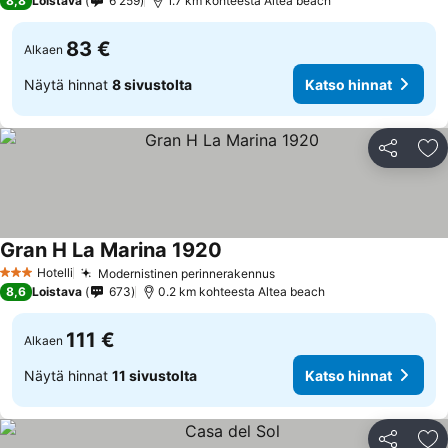
8,8
Loistava
6 259
1.7 km kohteesta Altea beach
83 €
Alkaen
Näytä hinnat
8 sivustolta
Katso hinnat
Jaa
Li
Gran H La Marina 1920
Hotelli
Modernistinen perinnerakennus
3 Tähtiluokitus
8,6
Loistava
673
0.2 km kohteesta Altea beach
111 €
Alkaen
Näytä hinnat
11 sivustolta
Katso hinnat