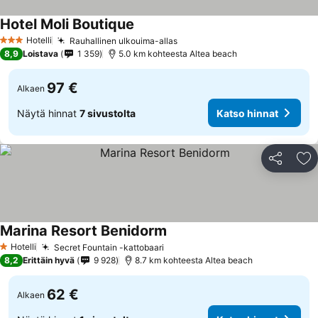
Hotel Moli Boutique
Hotelli
Rauhallinen ulkouima-allas
3 Tähtiluokitus
8,9
Loistava
1 359
5.0 km kohteesta Altea beach
97 €
Alkaen
Näytä hinnat
7 sivustolta
Katso hinnat
Jaa
Li
Marina Resort Benidorm
Hotelli
Secret Fountain -kattobaari
1 Tähtiluokitus
8,2
Erittäin hyvä
9 928
8.7 km kohteesta Altea beach
62 €
Alkaen