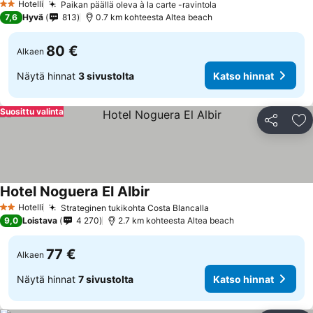
Hotelli
Paikan päällä oleva à la carte -ravintola
2 Tähtiluokitus
7,6
Hyvä
813
0.7 km kohteesta Altea beach
80 €
Alkaen
Näytä hinnat
3 sivustolta
Katso hinnat
Suosittu valinta
Jaa
Li
Hotel Noguera El Albir
Hotelli
Strateginen tukikohta Costa Blancalla
2 Tähtiluokitus
9,0
Loistava
4 270
2.7 km kohteesta Altea beach
77 €
Alkaen
Näytä hinnat
7 sivustolta
Katso hinnat