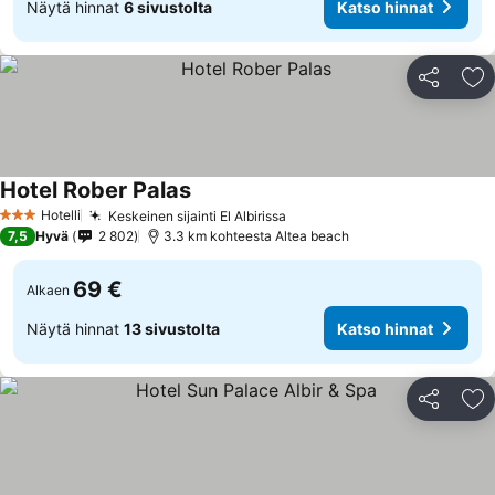
Näytä hinnat
6 sivustolta
Katso hinnat
Jaa
Li
Hotel Rober Palas
Hotelli
Keskeinen sijainti El Albirissa
3 Tähtiluokitus
7,5
Hyvä
2 802
3.3 km kohteesta Altea beach
69 €
Alkaen
Näytä hinnat
13 sivustolta
Katso hinnat
Jaa
Li