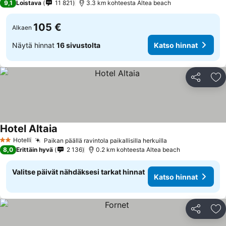
9,1
Loistava
11 821
3.3 km kohteesta Altea beach
105 €
Alkaen
Näytä hinnat
16 sivustolta
Katso hinnat
Jaa
Li
Hotel Altaia
Hotelli
Paikan päällä ravintola paikallisilla herkuilla
2 Tähtiluokitus
8,0
Erittäin hyvä
2 136
0.2 km kohteesta Altea beach
Valitse päivät nähdäksesi tarkat hinnat
Katso hinnat
Jaa
Li