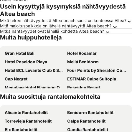
Usein kysyttyjä kysymyksiä nähtävyydestä
Altea beach
Mikä tekee nähtävyydestä Altea beach suositun kohteessa Altea?
Mitä majoituspaikkoja on lähellä nähtävyyttä Altea beach?
Mitkä nähtävyydet ovat lähellä kohdetta Altea beach?
Muita huippuhotelleja
Gran Hotel Bali
Hotel Rosamar
Hotel Poseidon Playa
Meliá Benidorm
Hotel BCL Levante Club & Spa 4 Sup - Only Adults Recomended
Four Points by Sheraton Costa Blanca
Cap Negret
ESTIMAR Calpe Suitopia
Medplaya Hotel Flamingo Oasis
Poseidon Resort
Muita suosittuja rantalomakohteita
Marina Resort Benidorm
Albir Playa Hotel & Spa
AR Diamante Beach & SPA Hotel 4 SUP
Hotel RH Ifach
Alicante Rantahotellit
Benidorm Rantahotellit
Hotel Cimbel
Port Benidorm Hotel & Spa
Torrevieja Rantahotellit
Calpe Rantahotellit
Magic Tropical Splash
Medplaya Hotel Rio Park
Elx Rantahotellit
Gandia Rantahotellit
Melia Villaitana
Magic Aqua Rock Gardens