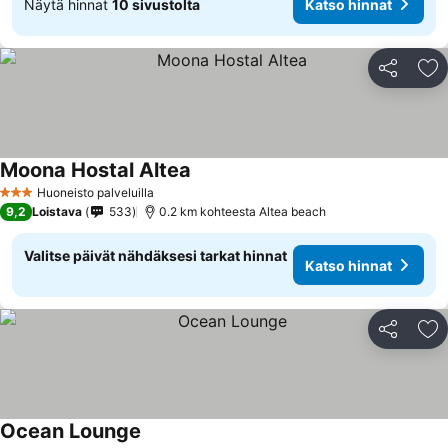
Näytä hinnat
10 sivustolta
Katso hinnat
Jaa
Li
Moona Hostal Altea
Huoneisto palveluilla
3 Tähtiluokitus
9,2
Loistava
533
0.2 km kohteesta Altea beach
Valitse päivät nähdäksesi tarkat hinnat
Katso hinnat
Jaa
Li
Ocean Lounge