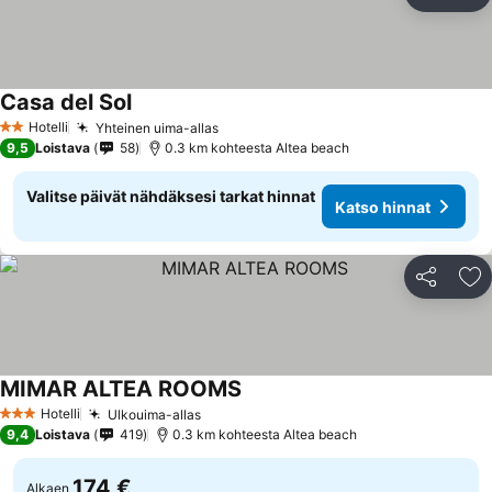
Jaa
Li
Casa del Sol
Hotelli
Yhteinen uima-allas
2 Tähtiluokitus
9,5
Loistava
58
0.3 km kohteesta Altea beach
Valitse päivät nähdäksesi tarkat hinnat
Katso hinnat
Jaa
Li
MIMAR ALTEA ROOMS
Hotelli
Ulkouima-allas
3 Tähtiluokitus
9,4
Loistava
419
0.3 km kohteesta Altea beach
174 €
Alkaen