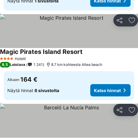
Näytä hinnat
1 sivustolta
Katso hinnat
Jaa
Li
Magic Pirates Island Resort
Hotelli
4 Tähtiluokitus
8,5
Loistava
1 241
8.7 km kohteesta Altea beach
164 €
Alkaen
Näytä hinnat
6 sivustolta
Katso hinnat
Jaa
Li