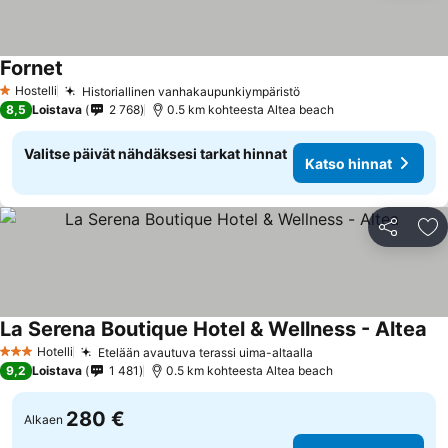
Fornet
Hostelli
Historiallinen vanhakaupunkiympäristö
1 Tähtiluokitus
8,5
Loistava
2 768
0.5 km kohteesta Altea beach
Valitse päivät nähdäksesi tarkat hinnat
Katso hinnat
Jaa
Li
La Serena Boutique Hotel & Wellness - Altea
Hotelli
Etelään avautuva terassi uima-altaalla
3 Tähtiluokitus
9,2
Loistava
1 481
0.5 km kohteesta Altea beach
280 €
Alkaen