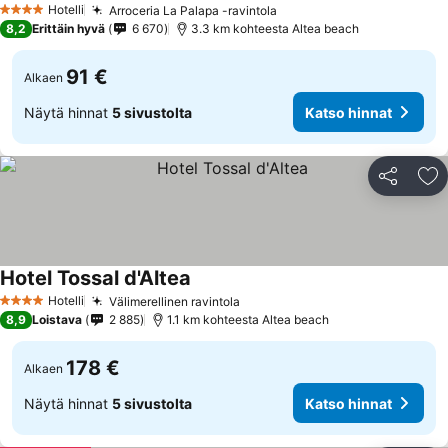
Hotelli
Arroceria La Palapa -ravintola
4 Tähtiluokitus
8,2
Erittäin hyvä
6 670
3.3 km kohteesta Altea beach
91 €
Alkaen
Näytä hinnat
5 sivustolta
Katso hinnat
Jaa
Li
Hotel Tossal d'Altea
Hotelli
Välimerellinen ravintola
4 Tähtiluokitus
8,9
Loistava
2 885
1.1 km kohteesta Altea beach
178 €
Alkaen
Näytä hinnat
5 sivustolta
Katso hinnat