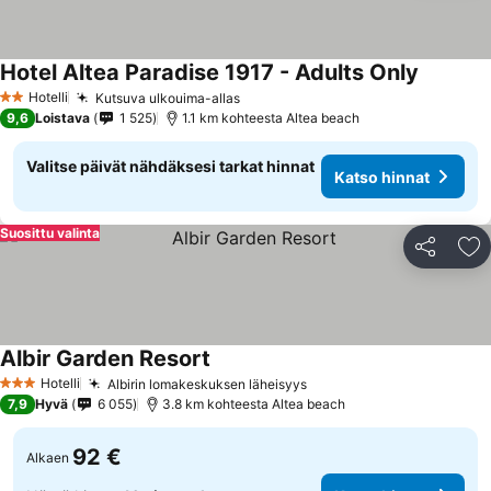
Hotel Altea Paradise 1917 - Adults Only
Hotelli
Kutsuva ulkouima-allas
2 Tähtiluokitus
9,6
Loistava
1 525
1.1 km kohteesta Altea beach
Valitse päivät nähdäksesi tarkat hinnat
Katso hinnat
Suosittu valinta
Jaa
Li
Albir Garden Resort
Hotelli
Albirin lomakeskuksen läheisyys
3 Tähtiluokitus
7,9
Hyvä
6 055
3.8 km kohteesta Altea beach
92 €
Alkaen