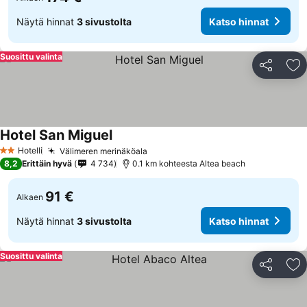
Näytä hinnat
3 sivustolta
Katso hinnat
Suosittu valinta
Jaa
Li
Hotel San Miguel
Hotelli
Välimeren merinäköala
2 Tähtiluokitus
8,2
Erittäin hyvä
4 734
0.1 km kohteesta Altea beach
91 €
Alkaen
Näytä hinnat
3 sivustolta
Katso hinnat
Suosittu valinta
Jaa
Li