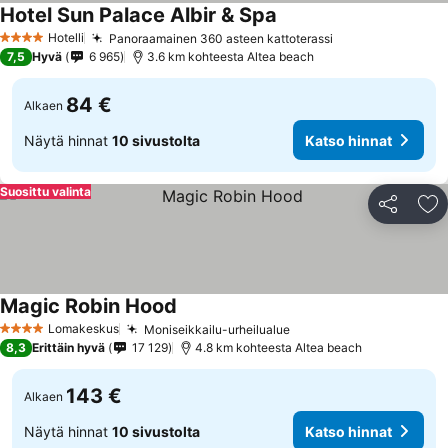
Hotel Sun Palace Albir & Spa
Hotelli
Panoraamainen 360 asteen kattoterassi
4 Tähtiluokitus
7,5
Hyvä
6 965
3.6 km kohteesta Altea beach
84 €
Alkaen
Näytä hinnat
10 sivustolta
Katso hinnat
Suosittu valinta
Jaa
Li
Magic Robin Hood
Lomakeskus
Moniseikkailu-urheilualue
4 Tähtiluokitus
8,3
Erittäin hyvä
17 129
4.8 km kohteesta Altea beach
143 €
Alkaen
Näytä hinnat
10 sivustolta
Katso hinnat