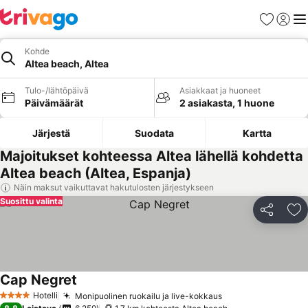
Suosikit
Kirjaud
Val
Kohde
Altea beach, Altea
Tulo-/lähtöpäivä
Asiakkaat ja huoneet
Päivämäärät
2 asiakasta, 1 huone
Järjestä
Suodata
Kartta
Majoitukset kohteessa Altea lähellä kohdetta
Altea beach (Altea, Espanja)
Näin maksut vaikuttavat hakutulosten järjestykseen
Suosittu valinta
Jaa
Li
Cap Negret
Hotelli
Monipuolinen ruokailu ja live-kokkaus
4 Tähtiluokitus