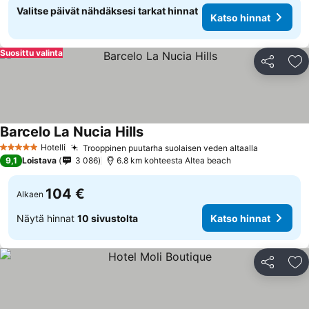
Valitse päivät nähdäksesi tarkat hinnat
Katso hinnat
Suosittu valinta
Jaa
Li
Barcelo La Nucia Hills
Hotelli
Trooppinen puutarha suolaisen veden altaalla
5 Tähtiluokitus
9,1
Loistava
3 086
6.8 km kohteesta Altea beach
104 €
Alkaen
Näytä hinnat
10 sivustolta
Katso hinnat
Jaa
Li