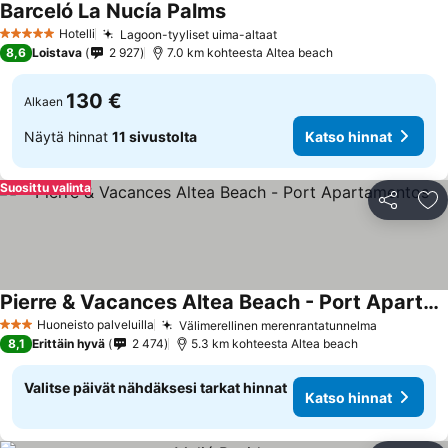
Barceló La Nucía Palms
Hotelli
Lagoon-tyyliset uima-altaat
5 Tähtiluokitus
8,6
Loistava
2 927
7.0 km kohteesta Altea beach
130 €
Alkaen
Näytä hinnat
11 sivustolta
Katso hinnat
Suosittu valinta
Jaa
Li
Pierre & Vacances Altea Beach - Port Apartamentos
Huoneisto palveluilla
Välimerellinen merenrantatunnelma
3 Tähtiluokitus
8,1
Erittäin hyvä
2 474
5.3 km kohteesta Altea beach
Valitse päivät nähdäksesi tarkat hinnat
Katso hinnat