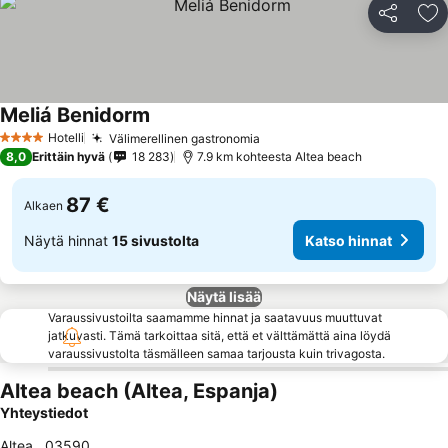
Jaa
Li
Meliá Benidorm
Hotelli
Välimerellinen gastronomia
4 Tähtiluokitus
8,0
Erittäin hyvä
18 283
7.9 km kohteesta Altea beach
87 €
Alkaen
Näytä hinnat
15 sivustolta
Katso hinnat
Näytä lisää
Varaussivustoilta saamamme hinnat ja saatavuus muuttuvat
jatkuvasti. Tämä tarkoittaa sitä, että et välttämättä aina löydä
varaussivustolta täsmälleen samaa tarjousta kuin trivagosta.
Altea beach (Altea, Espanja)
Yhteystiedot
Altea
,
03590
,