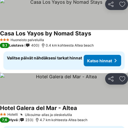
Jaa
Li
Casa Los Yayos by Nomad Stays
Huoneisto palveluilla
3 Tähtiluokitus
9,1
Loistava
400
0.4 km kohteesta Altea beach
Valitse päivät nähdäksesi tarkat hinnat
Katso hinnat
Jaa
Li
Hotel Galera del Mar - Altea
Hotelli
Ulkouima-allas ja oleskelutila
2 Tähtiluokitus
7,6
Hyvä
233
4.7 km kohteesta Altea beach