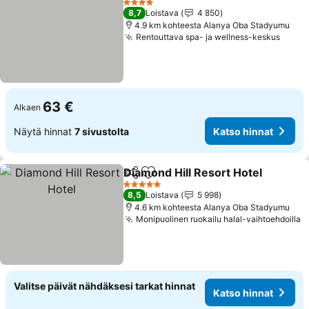
4 Tähtiluokitus
8,7
Loistava
4 850
4.9 km kohteesta Alanya Oba Stadyumu
Rentouttava spa- ja wellness-keskus
Katso
63 €
Alkaen
Näytä hinnat
7 sivustolta
Katso hinnat
Diamond Hill Resort Hotel
Jaa
Lisää suosikkeihin
5 Tähtiluokitus
8,5
Loistava
5 998
4.6 km kohteesta Alanya Oba Stadyumu
Monipuolinen ruokailu halal-vaihtoehdoilla
K
Valitse päivät nähdäksesi tarkat hinnat
Katso hinnat