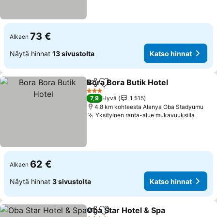
73 €
Alkaen
Näytä hinnat
13 sivustolta
Katso hinnat
Bora Bora Butik Hotel
Jaa
Lisää suosikkeihin
Kats
3 Tähtiluokitus
7,9
Hyvä
1 515
4.8 km kohteesta Alanya Oba Stadyumu
Yksityinen ranta-alue mukavuuksilla
Katso
62 €
Alkaen
Näytä hinnat
3 sivustolta
Katso hinnat
Oba Star Hotel & Spa
Jaa
Lisää suosikkeihin
Katso