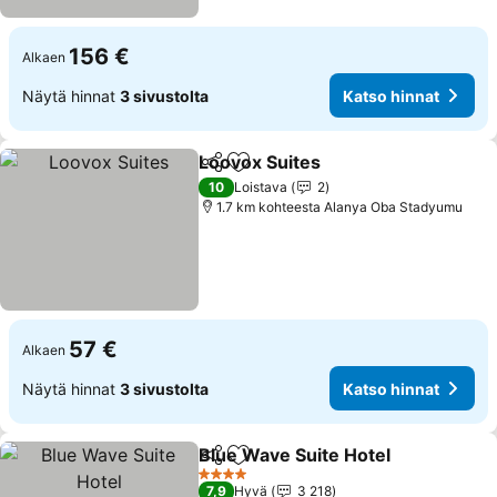
156 €
Alkaen
Näytä hinnat
3 sivustolta
Katso hinnat
Loovox Suites
Jaa
Lisää suosikkeihin
Katso hinnat
10
Loistava
2
1.7 km kohteesta Alanya Oba Stadyumu
57 €
Alkaen
Näytä hinnat
3 sivustolta
Katso hinnat
Blue Wave Suite Hotel
Jaa
Lisää suosikkeihin
Kats
4 Tähtiluokitus
7,9
Hyvä
3 218