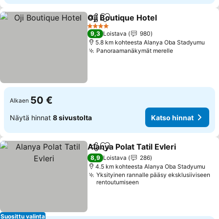
Oji Boutique Hotel
Jaa
Lisää suosikkeihin
Katso hi
4 Tähtiluokitus
9,3
Loistava
980
5.8 km kohteesta Alanya Oba Stadyumu
Panoraamanäkymät merelle
Katso hinnat
50 €
Alkaen
Näytä hinnat
8 sivustolta
Katso hinnat
Alanya Polat Tatil Evleri
Jaa
Lisää suosikkeihin
Kat
8,9
Loistava
286
4.5 km kohteesta Alanya Oba Stadyumu
Yksityinen rannalle pääsy eksklusiiviseen
rentoutumiseen
Suosittu valinta