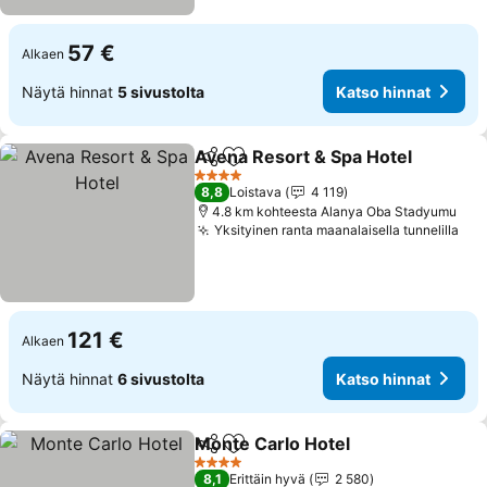
57 €
Alkaen
Näytä hinnat
5 sivustolta
Katso hinnat
Avena Resort & Spa Hotel
Jaa
Lisää suosikkeihin
4 Tähtiluokitus
8,8
Loistava
4 119
4.8 km kohteesta Alanya Oba Stadyumu
Yksityinen ranta maanalaisella tunnelilla
Kat
121 €
Alkaen
Näytä hinnat
6 sivustolta
Katso hinnat
Monte Carlo Hotel
Jaa
Lisää suosikkeihin
Katso hi
4 Tähtiluokitus
8,1
Erittäin hyvä
2 580