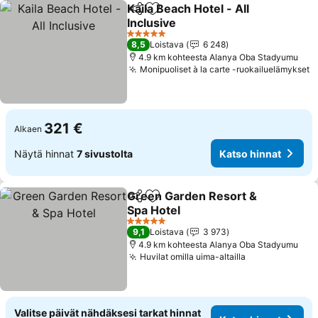
Kaila Beach Hotel - All
Jaa
Lisää suosikkeihin
Inclusive
Katso hinnat
5 Tähtiluokitus
8,5
Loistava
6 248
4.9 km kohteesta Alanya Oba Stadyumu
Monipuoliset à la carte -ruokailuelämykset
K
321 €
Alkaen
Näytä hinnat
7 sivustolta
Katso hinnat
Green Garden Resort &
Jaa
Lisää suosikkeihin
Spa Hotel
Katso hinnat
5 Tähtiluokitus
9,1
Loistava
3 973
4.9 km kohteesta Alanya Oba Stadyumu
Huvilat omilla uima-altailla
Katso hinnat
Valitse päivät nähdäksesi tarkat hinnat