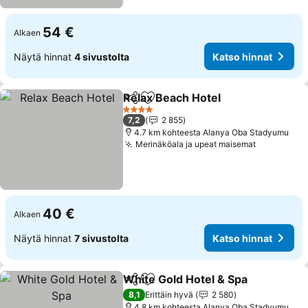
54 €
Alkaen
Näytä hinnat
4 sivustolta
Katso hinnat
Relax Beach Hotel
Jaa
Lisää suosikkeihin
Katso hi
4 Tähtiluokitus
7,2
2 855
4.7 km kohteesta Alanya Oba Stadyumu
Merinäköala ja upeat maisemat
Katso hin
40 €
Alkaen
Näytä hinnat
7 sivustolta
Katso hinnat
White Gold Hotel & Spa
Jaa
Lisää suosikkeihin
Kat
8,1
Erittäin hyvä
2 580
4.8 km kohteesta Alanya Oba Stadyumu