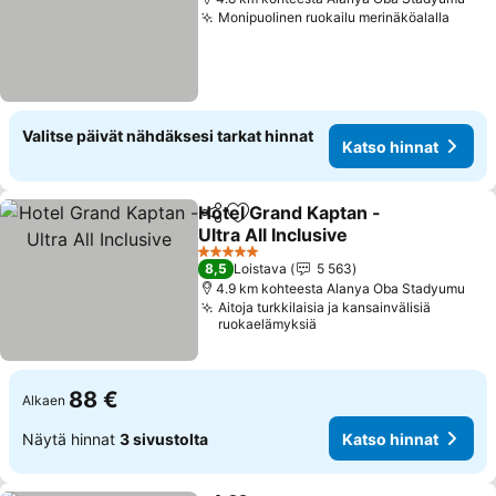
Monipuolinen ruokailu merinäköalalla
Katso
Valitse päivät nähdäksesi tarkat hinnat
Katso hinnat
Hotel Grand Kaptan -
Jaa
Lisää suosikkeihin
Ultra All Inclusive
Katso hinnat
5 Tähtiluokitus
8,5
Loistava
5 563
4.9 km kohteesta Alanya Oba Stadyumu
Aitoja turkkilaisia ja kansainvälisiä
ruokaelämyksiä
88 €
Alkaen
Näytä hinnat
3 sivustolta
Katso hinnat