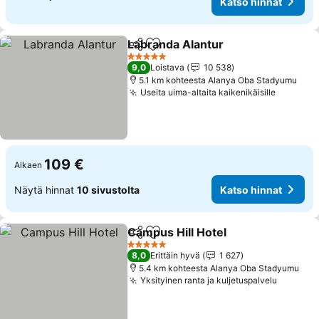
Katso hinnat
Labranda Alantur
Jaa
Lisää suosikkeihin
Katso hin
5 Tähtiluokitus
9,0
Loistava
10 538
5.1 km kohteesta Alanya Oba Stadyumu
Useita uima-altaita kaikenikäisille
Katso h
109 €
Alkaen
Näytä hinnat
10 sivustolta
Katso hinnat
Campus Hill Hotel
Jaa
Lisää suosikkeihin
Katso hi
5 Tähtiluokitus
8,0
Erittäin hyvä
1 627
5.4 km kohteesta Alanya Oba Stadyumu
Yksityinen ranta ja kuljetuspalvelu
Katso h