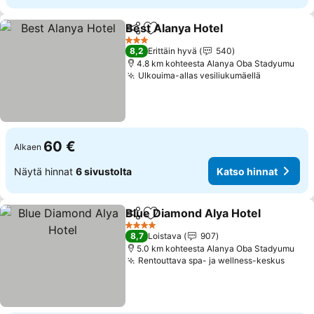
Best Alanya Hotel
Jaa
Lisää suosikkeihin
Katso hi
3 Tähtiluokitus
8,2
Erittäin hyvä
540
4.8 km kohteesta Alanya Oba Stadyumu
Ulkouima-allas vesiliukumäellä
Katso hin
60 €
Alkaen
Näytä hinnat
6 sivustolta
Katso hinnat
Blue Diamond Alya Hotel
Jaa
Lisää suosikkeihin
K
4 Tähtiluokitus
8,7
Loistava
907
5.0 km kohteesta Alanya Oba Stadyumu
Rentouttava spa- ja wellness-keskus
Katso