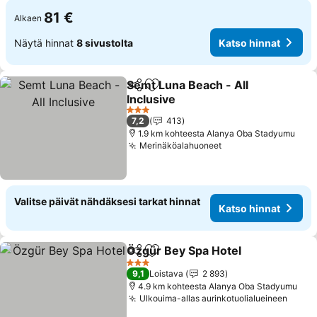
81 €
Alkaen
Näytä hinnat
8 sivustolta
Katso hinnat
Semt Luna Beach - All
Jaa
Lisää suosikkeihin
Inclusive
Katso hinnat
3 Tähtiluokitus
7,2
413
1.9 km kohteesta Alanya Oba Stadyumu
Merinäköalahuoneet
Katso hinnat
Valitse päivät nähdäksesi tarkat hinnat
Katso hinnat
Özgür Bey Spa Hotel
Jaa
Lisää suosikkeihin
Katso
3 Tähtiluokitus
9,1
Loistava
2 893
4.9 km kohteesta Alanya Oba Stadyumu
Ulkouima-allas aurinkotuolialueineen
Katso