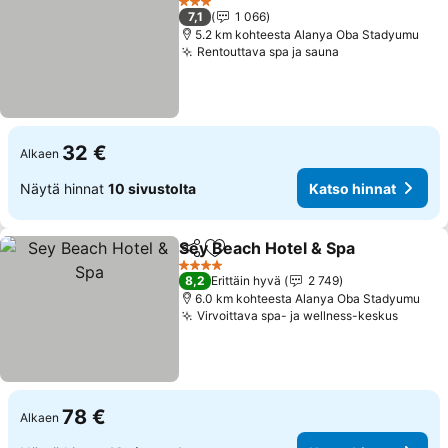
3 Tähtiluokitus
7,1
1 066
5.2 km kohteesta Alanya Oba Stadyumu
Rentouttava spa ja sauna
Katso hinnat
32 €
Alkaen
Näytä hinnat
10 sivustolta
Katso hinnat
Sey Beach Hotel & Spa
Jaa
Lisää suosikkeihin
Kat
4 Tähtiluokitus
8,2
Erittäin hyvä
2 749
6.0 km kohteesta Alanya Oba Stadyumu
Virvoittava spa- ja wellness-keskus
Katso 
78 €
Alkaen