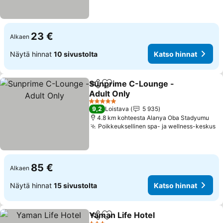
23 €
Alkaen
Näytä hinnat
10 sivustolta
Katso hinnat
Sunprime C-Lounge -
Jaa
Lisää suosikkeihin
Adult Only
Katso hinnat
5 Tähtiluokitus
9,2
Loistava
5 935
4.8 km kohteesta Alanya Oba Stadyumu
Poikkeuksellinen spa- ja wellness-keskus
Ka
85 €
Alkaen
Näytä hinnat
15 sivustolta
Katso hinnat
Yaman Life Hotel
Jaa
Lisää suosikkeihin
Katso hin