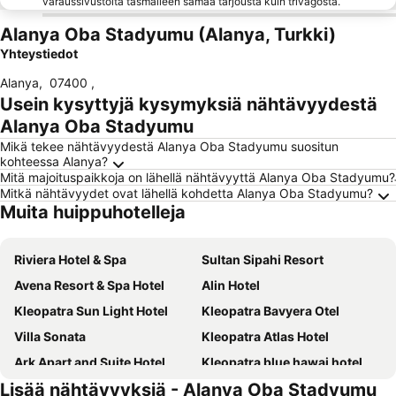
varaussivustolta täsmälleen samaa tarjousta kuin trivagosta.
Alanya Oba Stadyumu (Alanya, Turkki)
Yhteystiedot
Alanya
,
07400
,
Usein kysyttyjä kysymyksiä nähtävyydestä
Alanya Oba Stadyumu
Mikä tekee nähtävyydestä Alanya Oba Stadyumu suositun
kohteessa Alanya?
Mitä majoituspaikkoja on lähellä nähtävyyttä Alanya Oba Stadyumu?
Mitkä nähtävyydet ovat lähellä kohdetta Alanya Oba Stadyumu?
Muita huippuhotelleja
Riviera Hotel & Spa
Sultan Sipahi Resort
Avena Resort & Spa Hotel
Alin Hotel
Kleopatra Sun Light Hotel
Kleopatra Bavyera Otel
Villa Sonata
Kleopatra Atlas Hotel
Ark Apart and Suite Hotel
Kleopatra blue hawai hotel
Lisää nähtävyyksiä - Alanya Oba Stadyumu
Remi Hotel
Blue Star Hotel