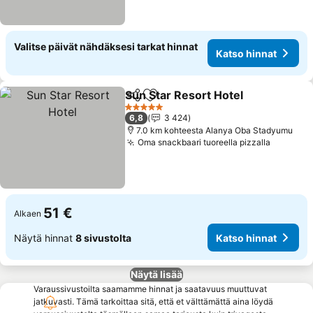
Valitse päivät nähdäksesi tarkat hinnat
Katso hinnat
Sun Star Resort Hotel
Jaa
Lisää suosikkeihin
Kats
5 Tähtiluokitus
6,8
3 424
7.0 km kohteesta Alanya Oba Stadyumu
Oma snackbaari tuoreella pizzalla
Katso h
51 €
Alkaen
Näytä hinnat
8 sivustolta
Katso hinnat
Näytä lisää
Varaussivustoilta saamamme hinnat ja saatavuus muuttuvat
jatkuvasti. Tämä tarkoittaa sitä, että et välttämättä aina löydä