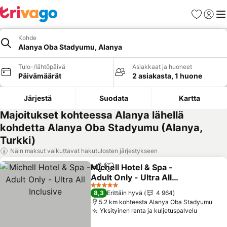
Suosikit
Kirjaud
Val
Kohde
Alanya Oba Stadyumu, Alanya
Tulo-/lähtöpäivä
Asiakkaat ja huoneet
Päivämäärät
2 asiakasta, 1 huone
Järjestä
Suodata
Kartta
Majoitukset kohteessa Alanya lähellä
kohdetta Alanya Oba Stadyumu (Alanya,
Turkki)
Näin maksut vaikuttavat hakutulosten järjestykseen
Michell Hotel & Spa -
Jaa
Lisää suosikkeihin
Adult Only - Ultra All
Inclusive
Katso hinnat
5 Tähtiluokitus
8,3
Erittäin hyvä
4 964
5.2 km kohteesta Alanya Oba Stadyumu
Yksityinen ranta ja kuljetuspalvelu
Katso h