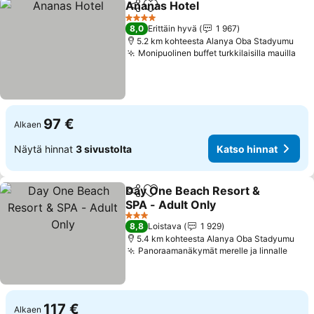
Ananas Hotel
Jaa
Lisää suosikkeihin
Katso hinnat
4 Tähtiluokitus
8,0
Erittäin hyvä
1 967
5.2 km kohteesta Alanya Oba Stadyumu
Monipuolinen buffet turkkilaisilla mauilla
Kat
97 €
Alkaen
Näytä hinnat
3 sivustolta
Katso hinnat
Day One Beach Resort &
Jaa
Lisää suosikkeihin
SPA - Adult Only
Katso hinnat
3 Tähtiluokitus
8,8
Loistava
1 929
5.4 km kohteesta Alanya Oba Stadyumu
Panoraamanäkymät merelle ja linnalle
Kats
117 €
Alkaen