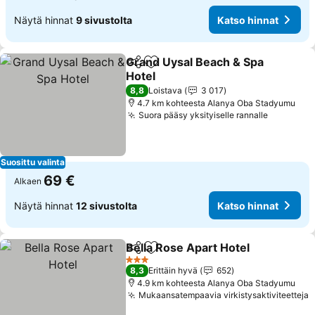
Näytä hinnat
9 sivustolta
Katso hinnat
Grand Uysal Beach & Spa
Jaa
Lisää suosikkeihin
Hotel
Katso hinnat
8,8
Loistava
3 017
4.7 km kohteesta Alanya Oba Stadyumu
Suora pääsy yksityiselle rannalle
Katso hi
Suosittu valinta
69 €
Alkaen
Näytä hinnat
12 sivustolta
Katso hinnat
Bella Rose Apart Hotel
Jaa
Lisää suosikkeihin
Kat
3 Tähtiluokitus
8,3
Erittäin hyvä
652
4.9 km kohteesta Alanya Oba Stadyumu
Mukaansatempaavia virkistysaktiviteetteja
K