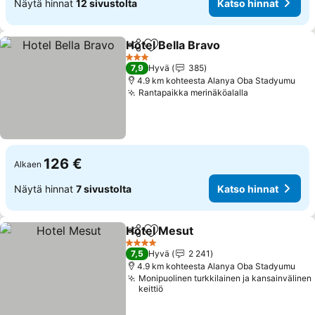
Näytä hinnat
12 sivustolta
Katso hinnat
Hotel Bella Bravo
Jaa
Lisää suosikkeihin
Katso hin
3 Tähtiluokitus
7,9
Hyvä
385
4.9 km kohteesta Alanya Oba Stadyumu
Rantapaikka merinäköalalla
Katso hinnat
126 €
Alkaen
Näytä hinnat
7 sivustolta
Katso hinnat
Hotel Mesut
Jaa
Lisää suosikkeihin
Katso hinnat
4 Tähtiluokitus
7,5
Hyvä
2 241
4.9 km kohteesta Alanya Oba Stadyumu
Monipuolinen turkkilainen ja kansainvälinen
keittiö