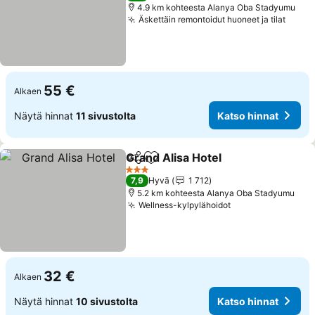
4.9 km kohteesta Alanya Oba Stadyumu
Äskettäin remontoidut huoneet ja tilat
Katso
55 €
Alkaen
Näytä hinnat
11 sivustolta
Katso hinnat
Grand Alisa Hotel
Jaa
Lisää suosikkeihin
Katso hi
3 Tähtiluokitus
7,9
Hyvä
1 712
5.2 km kohteesta Alanya Oba Stadyumu
Wellness-kylpylähoidot
Katso hinnat
32 €
Alkaen
Näytä hinnat
10 sivustolta
Katso hinnat