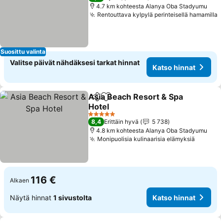
4.7 km kohteesta Alanya Oba Stadyumu
Rentouttava kylpylä perinteisellä hamamilla
Suosittu valinta
Valitse päivät nähdäksesi tarkat hinnat
Katso hinnat
Asia Beach Resort & Spa
Jaa
Lisää suosikkeihin
Hotel
Katso hinnat
5 Tähtiluokitus
8,4
Erittäin hyvä
5 738
4.8 km kohteesta Alanya Oba Stadyumu
Monipuolisia kulinaarisia elämyksiä
Katso 
116 €
Alkaen
Näytä hinnat
1 sivustolta
Katso hinnat