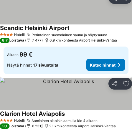
Jaa
Li
Scandic Helsinki Airport
Hotelli
Perinteinen suomalainen sauna ja höyrysauna
4 Tähtiluokitus
8,7
Loistava
7 477
0.9 km kohteesta Airport Helsinki-Vantaa
99 €
Alkaen
Näytä hinnat
17 sivustolta
Katso hinnat
Jaa
Li
Clarion Hotel Aviapolis
Hotelli
Aamiainen aikaisin aamulla klo 4 alkaen
4 Tähtiluokitus
9,1
Loistava
8 231
2.1 km kohteesta Airport Helsinki-Vantaa