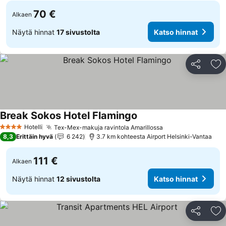
70 €
Alkaen
Näytä hinnat
17 sivustolta
Katso hinnat
Jaa
Li
Break Sokos Hotel Flamingo
Hotelli
Tex-Mex-makuja ravintola Amarillossa
4 Tähtiluokitus
8,3
Erittäin hyvä
6 242
3.7 km kohteesta Airport Helsinki-Vantaa
111 €
Alkaen
Näytä hinnat
12 sivustolta
Katso hinnat
Jaa
Li