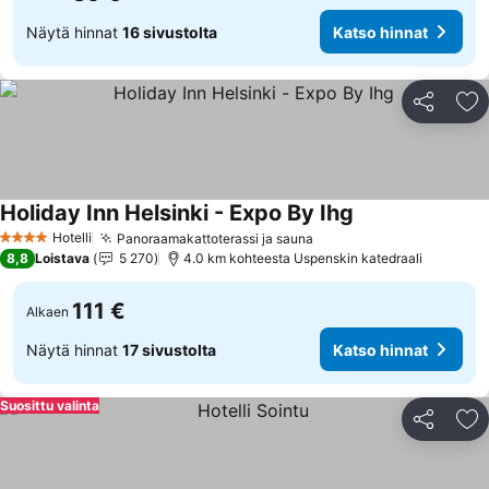
Näytä hinnat
16 sivustolta
Katso hinnat
Jaa
Li
Holiday Inn Helsinki - Expo By Ihg
Hotelli
Panoraamakattoterassi ja sauna
4 Tähtiluokitus
8,8
Loistava
5 270
4.0 km kohteesta Uspenskin katedraali
111 €
Alkaen
Näytä hinnat
17 sivustolta
Katso hinnat
Suosittu valinta
Jaa
Li