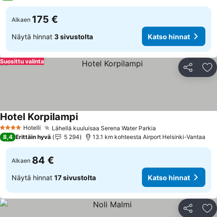
175 €
Alkaen
Näytä hinnat
3 sivustolta
Katso hinnat
Suosittu valinta
Jaa
Li
Hotel Korpilampi
Hotelli
Lähellä kuuluisaa Serena Water Parkia
4 Tähtiluokitus
8,4
Erittäin hyvä
5 294
13.1 km kohteesta Airport Helsinki-Vantaa
84 €
Alkaen
Näytä hinnat
17 sivustolta
Katso hinnat
Jaa
Li