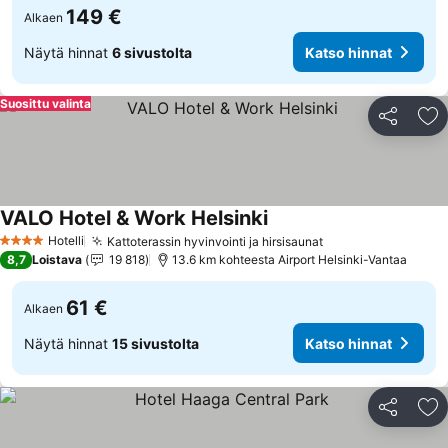
149 €
Alkaen
Näytä hinnat
6 sivustolta
Katso hinnat
Suosittu valinta
Jaa
Li
VALO Hotel & Work Helsinki
Hotelli
Kattoterassin hyvinvointi ja hirsisaunat
4 Tähtiluokitus
8,7
Loistava
19 818
13.6 km kohteesta Airport Helsinki-Vantaa
61 €
Alkaen
Näytä hinnat
15 sivustolta
Katso hinnat
Jaa
Li