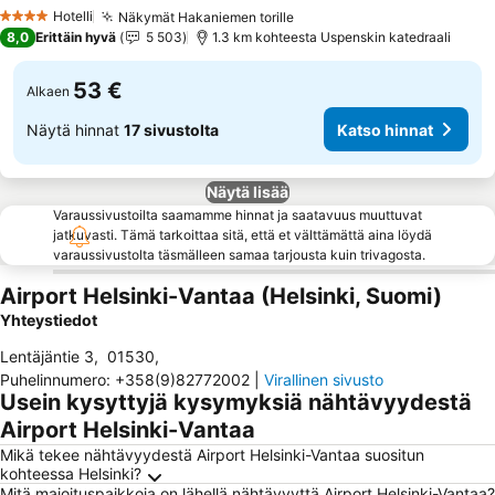
Hotelli
Näkymät Hakaniemen torille
4 Tähtiluokitus
8,0
Erittäin hyvä
5 503
1.3 km kohteesta Uspenskin katedraali
53 €
Alkaen
Näytä hinnat
17 sivustolta
Katso hinnat
Näytä lisää
Varaussivustoilta saamamme hinnat ja saatavuus muuttuvat
jatkuvasti. Tämä tarkoittaa sitä, että et välttämättä aina löydä
varaussivustolta täsmälleen samaa tarjousta kuin trivagosta.
Airport Helsinki-Vantaa (Helsinki, Suomi)
Yhteystiedot
Lentäjäntie 3
,
01530
,
Puhelinnumero
:
+358(9)82772002
|
Virallinen sivusto
Usein kysyttyjä kysymyksiä nähtävyydestä
Airport Helsinki-Vantaa
Mikä tekee nähtävyydestä Airport Helsinki-Vantaa suositun
kohteessa Helsinki?
Mitä majoituspaikkoja on lähellä nähtävyyttä Airport Helsinki-Vantaa?