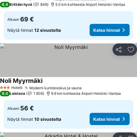
3 Tähtiluokitus
8,4
Erittäin hyvä
846
5.5 km kohteesta Airport Helsinki-Vantaa
69 €
Alkaen
Näytä hinnat
12 sivustolta
Katso hinnat
Jaa
Li
Noli Myyrmäki
Hotelli
Moderni kuntokeskus ja sauna
3 Tähtiluokitus
9,0
Loistava
1 806
9.9 km kohteesta Airport Helsinki-Vantaa
56 €
Alkaen
Näytä hinnat
10 sivustolta
Katso hinnat