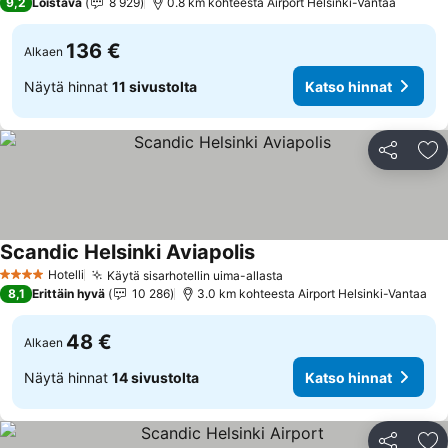
9,2
Loistava
8 929
0.8 km kohteesta Airport Helsinki-Vantaa
136 €
Alkaen
Näytä hinnat
11 sivustolta
Katso hinnat
Jaa
Li
Scandic Helsinki Aviapolis
Hotelli
Käytä sisarhotellin uima-allasta
4 Tähtiluokitus
8,1
Erittäin hyvä
10 286
3.0 km kohteesta Airport Helsinki-Vantaa
48 €
Alkaen
Näytä hinnat
14 sivustolta
Katso hinnat