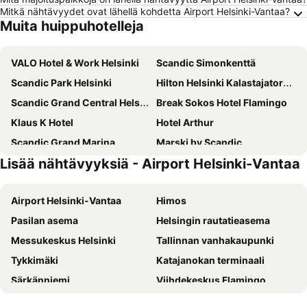
Mitkä nähtävyydet ovat lähellä kohdetta Airport Helsinki-Vantaa?
Muita huippuhotelleja
VALO Hotel & Work Helsinki
Scandic Simonkenttä
Scandic Park Helsinki
Hilton Helsinki Kalastajatorppa
Scandic Grand Central Helsinki
Break Sokos Hotel Flamingo
Klaus K Hotel
Hotel Arthur
Scandic Grand Marina
Marski by Scandic
Lisää nähtävyyksiä - Airport Helsinki-Vantaa
Clarion Hotel Helsinki
Scandic Helsinki Aviapolis
Radisson Blu Seaside Hotel, Helsinki
Scandic Helsinki Aviacongress
Airport Helsinki-Vantaa
Himos
Comfort Hotel Helsinki Airport
Hilton Helsinki Airport
Pasilan asema
Helsingin rautatieasema
Scandic Hakaniemi
Scandic Kallio
Messukeskus Helsinki
Tallinnan vanhakaupunki
Holiday Inn Helsinki - Expo By Ihg
Scandic Pasila
Tykkimäki
Katajanokan terminaali
Original Sokos Hotel Tripla
Scandic Kaisaniemi
Särkänniemi
Viihdekeskus Flamingo
Crowne Plaza Helsinki - Hesperia By Ihg
Lapland Hotels Bulevardi
Tallinnan satama
Olympiastadion Helsinki
Original Sokos Hotel Presidentti
Hotel AX