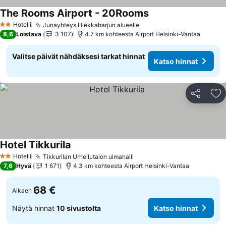
The Rooms Airport - 20Rooms
Hotelli
Junayhteys Hiekkaharjun alueelle
2 Tähtiluokitus
8,6
Loistava
3 107
4.7 km kohteesta Airport Helsinki-Vantaa
Valitse päivät nähdäksesi tarkat hinnat
Katso hinnat
Jaa
Li
Hotel Tikkurila
Hotelli
Tikkurilan Urheilutalon uimahalli
2 Tähtiluokitus
7,6
Hyvä
1 671
4.3 km kohteesta Airport Helsinki-Vantaa
68 €
Alkaen
Näytä hinnat
10 sivustolta
Katso hinnat