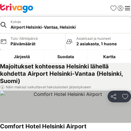
Suosikit
Kirjaud
Val
Kohde
Airport Helsinki-Vantaa, Helsinki
Tulo-/lähtöpäivä
Asiakkaat ja huoneet
Päivämäärät
2 asiakasta, 1 huone
Järjestä
Suodata
Kartta
Majoitukset kohteessa Helsinki lähellä
kohdetta Airport Helsinki-Vantaa (Helsinki,
Suomi)
Näin maksut vaikuttavat hakutulosten järjestykseen
Jaa
Li
Comfort Hotel Helsinki Airport