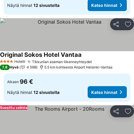
Näytä hinnat
12 sivustolta
Katso hinnat
Jaa
Li
Original Sokos Hotel Vantaa
Hotelli
Tikkurilan aseman liikenneyhteydet
4 Tähtiluokitus
7,8
Hyvä
4 598
5.5 km kohteesta Airport Helsinki-Vantaa
96 €
Alkaen
Näytä hinnat
12 sivustolta
Katso hinnat
Suosittu valinta
Jaa
Li