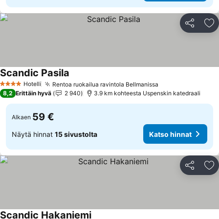
Jaa
Li
Scandic Pasila
Hotelli
Rentoa ruokailua ravintola Bellmanissa
4 Tähtiluokitus
8,2
Erittäin hyvä
2 940
3.9 km kohteesta Uspenskin katedraali
59 €
Alkaen
Näytä hinnat
15 sivustolta
Katso hinnat
Jaa
Li
Scandic Hakaniemi