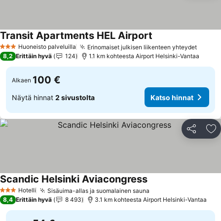
Transit Apartments HEL Airport
Huoneisto palveluilla
Erinomaiset julkisen liikenteen yhteydet
3 Tähtiluokitus
8,2
Erittäin hyvä
124
1.1 km kohteesta Airport Helsinki-Vantaa
100 €
Alkaen
Näytä hinnat
2 sivustolta
Katso hinnat
Jaa
Li
Scandic Helsinki Aviacongress
Hotelli
Sisäuima-allas ja suomalainen sauna
3 Tähtiluokitus
8,4
Erittäin hyvä
8 493
3.1 km kohteesta Airport Helsinki-Vantaa