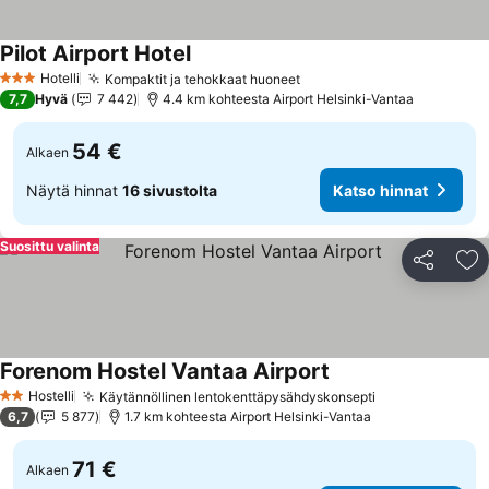
Pilot Airport Hotel
Hotelli
Kompaktit ja tehokkaat huoneet
3 Tähtiluokitus
7,7
Hyvä
7 442
4.4 km kohteesta Airport Helsinki-Vantaa
54 €
Alkaen
Näytä hinnat
16 sivustolta
Katso hinnat
Suosittu valinta
Jaa
Li
Forenom Hostel Vantaa Airport
Hostelli
Käytännöllinen lentokenttäpysähdyskonsepti
2 Tähtiluokitus
6,7
5 877
1.7 km kohteesta Airport Helsinki-Vantaa
71 €
Alkaen