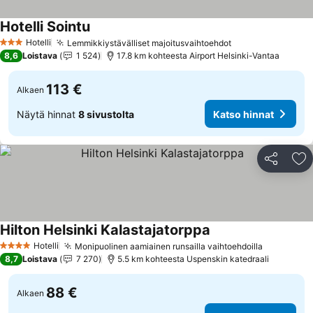
Hotelli Sointu
Hotelli
Lemmikkiystävälliset majoitusvaihtoehdot
3 Tähtiluokitus
8,6
Loistava
1 524
17.8 km kohteesta Airport Helsinki-Vantaa
113 €
Alkaen
Näytä hinnat
8 sivustolta
Katso hinnat
Jaa
Li
Hilton Helsinki Kalastajatorppa
Hotelli
Monipuolinen aamiainen runsailla vaihtoehdoilla
4 Tähtiluokitus
8,7
Loistava
7 270
5.5 km kohteesta Uspenskin katedraali
88 €
Alkaen