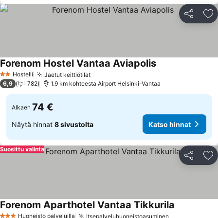
Jaa
Li
Forenom Hostel Vantaa Aviapolis
Hostelli
Jaetut keittiötilat
2 Tähtiluokitus
6,9
782
1.9 km kohteesta Airport Helsinki-Vantaa
74 €
Alkaen
Näytä hinnat
8 sivustolta
Katso hinnat
Suosittu valinta
Jaa
Li
Forenom Aparthotel Vantaa Tikkurila
Huoneisto palveluilla
Itsepalveluhuoneistoasuminen