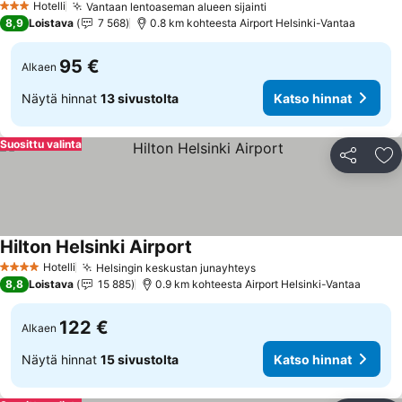
Hotelli
Vantaan lentoaseman alueen sijainti
3 Tähtiluokitus
8,9
Loistava
7 568
0.8 km kohteesta Airport Helsinki-Vantaa
95 €
Alkaen
Näytä hinnat
13 sivustolta
Katso hinnat
Suosittu valinta
Jaa
Li
Hilton Helsinki Airport
Hotelli
Helsingin keskustan junayhteys
4 Tähtiluokitus
8,8
Loistava
15 885
0.9 km kohteesta Airport Helsinki-Vantaa
122 €
Alkaen
Näytä hinnat
15 sivustolta
Katso hinnat