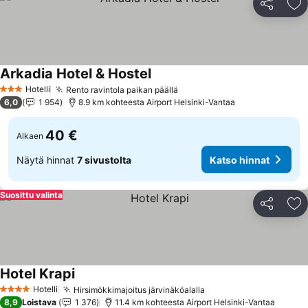
Jaa
Li
Arkadia Hotel & Hostel
Hotelli
Rento ravintola paikan päällä
3 Tähtiluokitus
6,0
1 954
8.9 km kohteesta Airport Helsinki-Vantaa
40 €
Alkaen
Näytä hinnat
7 sivustolta
Katso hinnat
Suosittu valinta
Jaa
Li
Hotel Krapi
Hotelli
Hirsimökkimajoitus järvinäköalalla
4 Tähtiluokitus
8,9
Loistava
1 376
11.4 km kohteesta Airport Helsinki-Vantaa