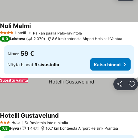
Noli Malmi
Hotelli
Paikan päällä Palo-ravintola
4 Tähtiluokitus
9,0
Loistava
2 070
8.6 km kohteesta Airport Helsinki-Vantaa
59 €
Alkaen
Näytä hinnat
9 sivustolta
Katso hinnat
Suosittu valinta
Jaa
Li
Hotelli Gustavelund
Hotelli
Ravintola Into ruokailu
3 Tähtiluokitus
7,8
Hyvä
1 447
10.7 km kohteesta Airport Helsinki-Vantaa