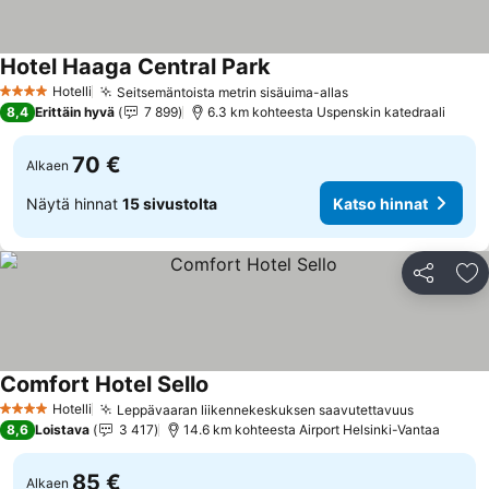
Hotel Haaga Central Park
Hotelli
Seitsemäntoista metrin sisäuima-allas
4 Tähtiluokitus
8,4
Erittäin hyvä
7 899
6.3 km kohteesta Uspenskin katedraali
70 €
Alkaen
Näytä hinnat
15 sivustolta
Katso hinnat
Jaa
Li
Comfort Hotel Sello
Hotelli
Leppävaaran liikennekeskuksen saavutettavuus
4 Tähtiluokitus
8,6
Loistava
3 417
14.6 km kohteesta Airport Helsinki-Vantaa
85 €
Alkaen