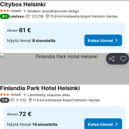
Citybox Helsinki
Hotelli
Moderni skandinaavinen design
3 Tähtiluokitus
9,1
Loistava
12 078
15.8 km kohteesta Airport Helsinki-Vantaa
61 €
Alkaen
Näytä hinnat
8 sivustolta
Katso hinnat
Jaa
Li
Finlandia Park Hotel Helsinki
Hotelli
Lämmitetty sisäuima-allas
3 Tähtiluokitus
7,4
3 110
11.9 km kohteesta Airport Helsinki-Vantaa
72 €
Alkaen
Näytä hinnat
14 sivustolta
Katso hinnat