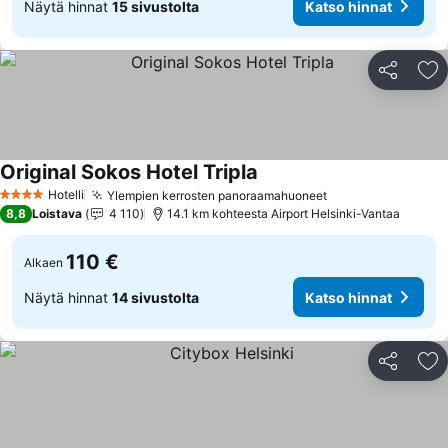
Näytä hinnat
15 sivustolta
Katso hinnat
Jaa
Li
Original Sokos Hotel Tripla
Hotelli
Ylempien kerrosten panoraamahuoneet
4 Tähtiluokitus
8,8
Loistava
4 110
14.1 km kohteesta Airport Helsinki-Vantaa
110 €
Alkaen
Näytä hinnat
14 sivustolta
Katso hinnat
Jaa
Li