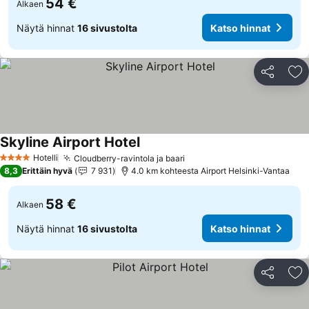
54 €
Alkaen
Näytä hinnat
16 sivustolta
Katso hinnat
Jaa
Li
Skyline Airport Hotel
Hotelli
Cloudberry-ravintola ja baari
4 Tähtiluokitus
8,3
Erittäin hyvä
7 931
4.0 km kohteesta Airport Helsinki-Vantaa
58 €
Alkaen
Näytä hinnat
16 sivustolta
Katso hinnat
Jaa
Li