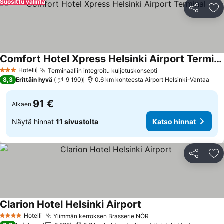
Suosittu valinta
Jaa
Li
Comfort Hotel Xpress Helsinki Airport Terminal
Hotelli
Terminaaliin integroitu kuljetuskonsepti
3 Tähtiluokitus
8,3
Erittäin hyvä
9 190
0.6 km kohteesta Airport Helsinki-Vantaa
91 €
Alkaen
Näytä hinnat
11 sivustolta
Katso hinnat
Jaa
Li
Clarion Hotel Helsinki Airport
Hotelli
Ylimmän kerroksen Brasserie NÒR
4 Tähtiluokitus