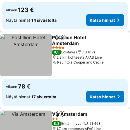
123 €
Alkaen
Näytä hinnat
14 sivustolta
Katso hinnat
Postillion Hotel
Jaa
Lisää suosikkeihin
Amsterdam
Katso hinnat
4 Tähtiluokitus
8,5
Loistava
13 617
2.8 km kohteesta AFAS Live
Ravintola Cooper and Cecile
Katso hinna
78 €
Alkaen
Näytä hinnat
17 sivustolta
Katso hinnat
Via Amsterdam
Jaa
Lisää suosikkeihin
Katso hinn
2 Tähtiluokitus
8,3
Erittäin hyvä
21 468
1.7 km kohteesta AFAS Live