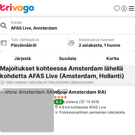
Suosikit
Kirjaud
Val
Kohde
AFAS Live, Amsterdam
Tulo-/lähtöpäivä
Asiakkaat ja huoneet
Päivämäärät
2 asiakasta, 1 huone
Järjestä
Suodata
Kartta
Majoitukset kohteessa Amsterdam lähellä
kohdetta AFAS Live (Amsterdam, Hollanti)
Näin maksut vaikuttavat hakutulosten järjestykseen
nhow Amsterdam RAI
Jaa
Lisää suosikkeihin
Kats
4 Tähtiluokitus
9,2
Loistava
14 509
4.6 km kohteesta AFAS Live
Poikkeuksellinen aamiainen näköalalla
Kats