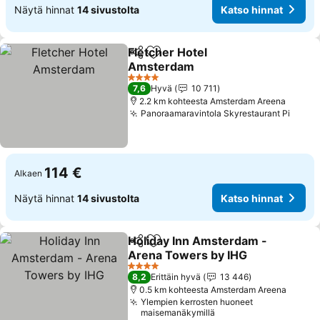
Näytä hinnat
14 sivustolta
Katso hinnat
Fletcher Hotel
Jaa
Lisää suosikkeihin
Amsterdam
Katso hinnat
4 Tähtiluokitus
7,6
Hyvä
10 711
2.2 km kohteesta Amsterdam Areena
Panoraamaravintola Skyrestaurant Pi
Katso
114 €
Alkaen
Näytä hinnat
14 sivustolta
Katso hinnat
Holiday Inn Amsterdam -
Jaa
Lisää suosikkeihin
Arena Towers by IHG
Katso hinnat
4 Tähtiluokitus
8,2
Erittäin hyvä
13 446
0.5 km kohteesta Amsterdam Areena
Ylempien kerrosten huoneet
maisemanäkymillä