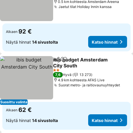
0.5 km kohteesta Amsterdam Areena
Jaetut tilat Holiday Innin kanssa
Katso hin
92 €
Alkaen
Näytä hinnat
14 sivustolta
Katso hinnat
ibis budget Amsterdam
Jaa
Lisää suosikkeihin
City South
Katso hinnat
2 Tähtiluokitus
7,6
Hyvä
13 273
4.9 km kohteesta AFAS Live
Suorat metro- ja raitiovaunuyhteydet
Katso
Suosittu valinta
62 €
Alkaen
Näytä hinnat
14 sivustolta
Katso hinnat