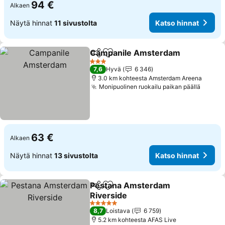
94 €
Alkaen
Näytä hinnat
11 sivustolta
Katso hinnat
Campanile Amsterdam
Jaa
Lisää suosikkeihin
Kat
3 Tähtiluokitus
7,6
Hyvä
6 346
3.0 km kohteesta Amsterdam Areena
Monipuolinen ruokailu paikan päällä
Katso 
63 €
Alkaen
Näytä hinnat
13 sivustolta
Katso hinnat
Pestana Amsterdam
Jaa
Lisää suosikkeihin
Riverside
Katso hinnat
5 Tähtiluokitus
8,7
Loistava
6 759
5.2 km kohteesta AFAS Live