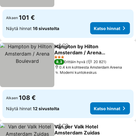
101 €
Alkaen
Näytä hinnat
16 sivustolta
Katso hinnat
Hampton by Hilton
Jaa
Lisää suosikkeihin
Amsterdam / Arena
Boulevard
Katso hinnat
3 Tähtiluokitus
8,3
Erittäin hyvä
20 821
0.4 km kohteesta Amsterdam Areena
Moderni kuntokeskus
Katso hinnat
108 €
Alkaen
Näytä hinnat
12 sivustolta
Katso hinnat
Van der Valk Hotel
Jaa
Lisää suosikkeihin
Amsterdam Zuidas