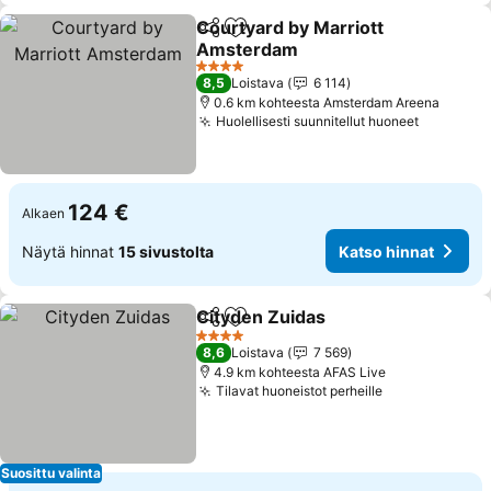
Courtyard by Marriott
Jaa
Lisää suosikkeihin
Amsterdam
Katso hinnat
4 Tähtiluokitus
8,5
Loistava
6 114
0.6 km kohteesta Amsterdam Areena
Huolellisesti suunnitellut huoneet
Katso hi
124 €
Alkaen
Näytä hinnat
15 sivustolta
Katso hinnat
Cityden Zuidas
Jaa
Lisää suosikkeihin
Katso hinna
4 Tähtiluokitus
8,6
Loistava
7 569
4.9 km kohteesta AFAS Live
Tilavat huoneistot perheille
Katso hinnat
Suosittu valinta