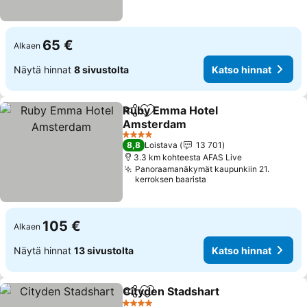
65 €
Alkaen
Näytä hinnat
8 sivustolta
Katso hinnat
Ruby Emma Hotel
Jaa
Lisää suosikkeihin
Amsterdam
Katso hinnat
4 Tähtiluokitus
8,8
Loistava
13 701
3.3 km kohteesta AFAS Live
Panoraamanäkymät kaupunkiin 21.
kerroksen baarista
105 €
Alkaen
Näytä hinnat
13 sivustolta
Katso hinnat
Cityden Stadshart
Jaa
Lisää suosikkeihin
Katso hi