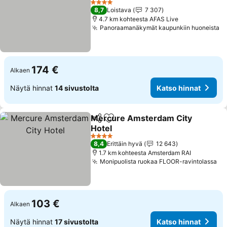
Katso hinnat
4 Tähtiluokitus
8,7
Loistava
7 307
4.7 km kohteesta AFAS Live
Panoraamanäkymät kaupunkiin huoneista
Ka
174 €
Alkaen
Näytä hinnat
14 sivustolta
Katso hinnat
Mercure Amsterdam City
Jaa
Lisää suosikkeihin
Hotel
Katso hinnat
4 Tähtiluokitus
8,4
Erittäin hyvä
12 643
1.7 km kohteesta Amsterdam RAI
Monipuolista ruokaa FLOOR-ravintolassa
Ka
103 €
Alkaen
Näytä hinnat
17 sivustolta
Katso hinnat