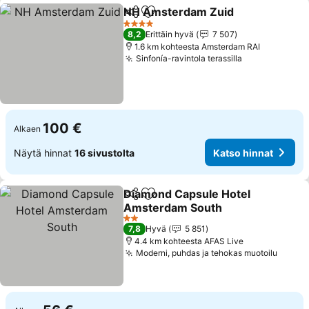
NH Amsterdam Zuid
Jaa
Lisää suosikkeihin
Katso
4 Tähtiluokitus
8,2
Erittäin hyvä
7 507
1.6 km kohteesta Amsterdam RAI
Sinfonía-ravintola terassilla
Katso hinnat
100 €
Alkaen
Näytä hinnat
16 sivustolta
Katso hinnat
Diamond Capsule Hotel
Jaa
Lisää suosikkeihin
Amsterdam South
Katso hinnat
2 Tähtiluokitus
7,8
Hyvä
5 851
4.4 km kohteesta AFAS Live
Moderni, puhdas ja tehokas muotoilu
Katso