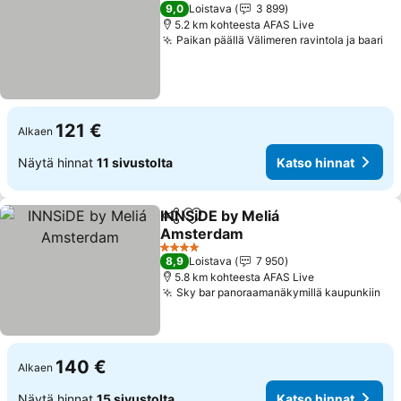
4 Tähtiluokitus
9,0
Loistava
3 899
5.2 km kohteesta AFAS Live
Paikan päällä Välimeren ravintola ja baari
Ka
121 €
Alkaen
Näytä hinnat
11 sivustolta
Katso hinnat
INNSiDE by Meliá
Jaa
Lisää suosikkeihin
Amsterdam
Katso hinnat
4 Tähtiluokitus
8,9
Loistava
7 950
5.8 km kohteesta AFAS Live
Sky bar panoraamanäkymillä kaupunkiin
Kat
140 €
Alkaen
Näytä hinnat
15 sivustolta
Katso hinnat