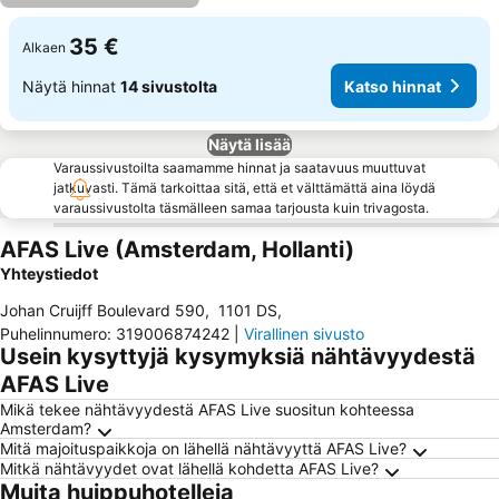
35 €
Alkaen
Näytä hinnat
14 sivustolta
Katso hinnat
Näytä lisää
Varaussivustoilta saamamme hinnat ja saatavuus muuttuvat
jatkuvasti. Tämä tarkoittaa sitä, että et välttämättä aina löydä
varaussivustolta täsmälleen samaa tarjousta kuin trivagosta.
AFAS Live (Amsterdam, Hollanti)
Yhteystiedot
Johan Cruijff Boulevard 590
,
1101 DS
,
Puhelinnumero
:
319006874242
|
Virallinen sivusto
Usein kysyttyjä kysymyksiä nähtävyydestä
AFAS Live
Mikä tekee nähtävyydestä AFAS Live suositun kohteessa
Amsterdam?
Mitä majoituspaikkoja on lähellä nähtävyyttä AFAS Live?
Mitkä nähtävyydet ovat lähellä kohdetta AFAS Live?
Muita huippuhotelleja