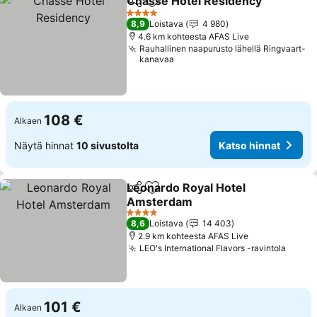
Chassé Hotel Residency
Jaa
Lisää suosikkeihin
K
4 Tähtiluokitus
8,9
Loistava
4 980
4.6 km kohteesta AFAS Live
Rauhallinen naapurusto lähellä Ringvaart-
kanavaa
108 €
Alkaen
Näytä hinnat
10 sivustolta
Katso hinnat
Leonardo Royal Hotel
Jaa
Lisää suosikkeihin
Amsterdam
Katso hinnat
4 Tähtiluokitus
8,6
Loistava
14 403
2.9 km kohteesta AFAS Live
LEO's International Flavors -ravintola
Katso
101 €
Alkaen