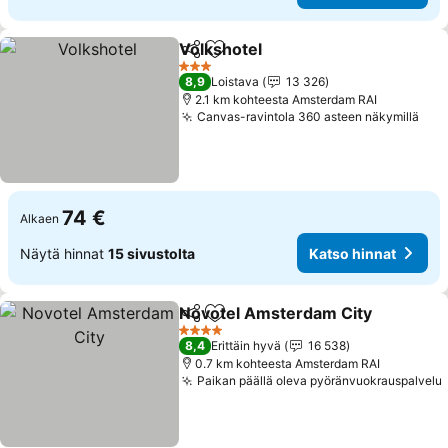
Volkshotel
Jaa
Lisää suosikkeihin
Katso hinnat
3 Tähtiluokitus
8,9
Loistava
13 326
2.1 km kohteesta Amsterdam RAI
Canvas-ravintola 360 asteen näkymillä
Kat
74 €
Alkaen
Näytä hinnat
15 sivustolta
Katso hinnat
Novotel Amsterdam City
Jaa
Lisää suosikkeihin
K
4 Tähtiluokitus
8,4
Erittäin hyvä
16 538
0.7 km kohteesta Amsterdam RAI
Paikan päällä oleva pyöränvuokrauspalvelu