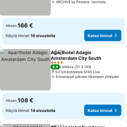
ARCHIVE by Pestana -ravintola
Katso hin
166 €
Alkaen
Näytä hinnat
16 sivustolta
Katso hinnat
Aparthotel Adagio
Jaa
Lisää suosikkeihin
Amsterdam City South
Katso hinnat
4 Tähtiluokitus
8,9
Loistava
3 149
5.0 km kohteesta AFAS Live
Erinomaiset julkisen liikenteen yhteydet
Kat
108 €
Alkaen
Näytä hinnat
14 sivustolta
Katso hinnat