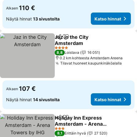
110 €
Alkaen
Näytä hinnat
13 sivustolta
Katso hinnat
Jaz in the City
Jaa
Lisää suosikkeihin
Amsterdam
Katso hinnat
4 Tähtiluokitus
8,8
Loistava
16 051
0.2 km kohteesta Amsterdam Areena
Tilavat huoneet kaupunkinäköalalla
Katso 
107 €
Alkaen
Näytä hinnat
14 sivustolta
Katso hinnat
Holiday Inn Express
Jaa
Lisää suosikkeihin
Amsterdam - Arena
Towers by IHG
Katso hinnat
3 Tähtiluokitus
8,1
Erittäin hyvä
27 520