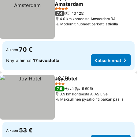
Jaa
Lisää suosikkeihin
Amsterdam
Katso hinnat
4 Tähtiluokitus
7,4
13 125
4.0 km kohteesta Amsterdam RAI
Modernit huoneet parkettilattioilla
Katso hi
70 €
Alkaen
Näytä hinnat
17 sivustolta
Katso hinnat
Joy Hotel
Jaa
Lisää suosikkeihin
Katso hinnat
3 Tähtiluokitus
7,9
Hyvä
9 606
0.9 km kohteesta AFAS Live
Maksullinen pysäköinti paikan päällä
Katso
53 €
Alkaen