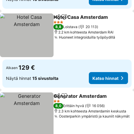
Hotel Casa Amsterdam
Jaa
Lisää suosikkeihin
Kat
3 Tähtiluokitus
8,8
Loistava
20 113
2.2 km kohteesta Amsterdam RAI
Huoneet integroiduilla työpöydillä
Katso hi
129 €
Alkaen
Näytä hinnat
15 sivustolta
Katso hinnat
Generator Amsterdam
Jaa
Lisää suosikkeihin
Kat
2 Tähtiluokitus
8,0
Erittäin hyvä
16 056
2.3 km kohteesta Amsterdamin keskusta
Oosterparkin ympäristö ja kauniit näkymät
Ka