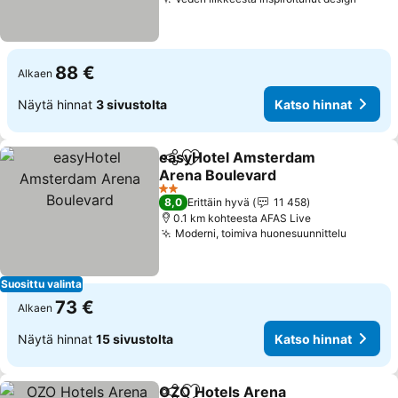
Katso 
88 €
Alkaen
Näytä hinnat
3 sivustolta
Katso hinnat
easyHotel Amsterdam
Jaa
Lisää suosikkeihin
Arena Boulevard
Katso hinnat
2 Tähtiluokitus
8,0
Erittäin hyvä
11 458
0.1 km kohteesta AFAS Live
Moderni, toimiva huonesuunnittelu
Katso h
Suosittu valinta
73 €
Alkaen
Näytä hinnat
15 sivustolta
Katso hinnat
OZO Hotels Arena