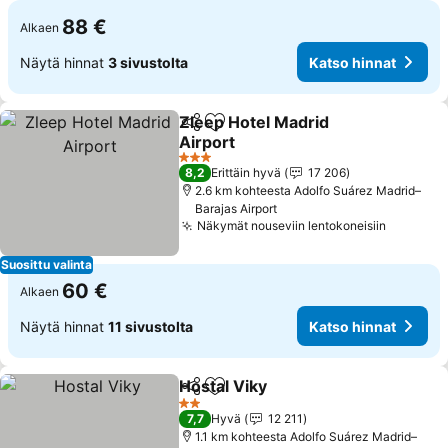
88 €
Alkaen
Näytä hinnat
3 sivustolta
Katso hinnat
Zleep Hotel Madrid
Jaa
Lisää suosikkeihin
Airport
3 Tähtiluokitus
8,2
Erittäin hyvä
17 206
2.6 km kohteesta Adolfo Suárez Madrid–
Barajas Airport
Näkymät nouseviin lentokoneisiin
Suosittu valinta
60 €
Alkaen
Näytä hinnat
11 sivustolta
Katso hinnat
Hostal Viky
Jaa
Lisää suosikkeihin
2 Tähtiluokitus
7,7
Hyvä
12 211
1.1 km kohteesta Adolfo Suárez Madrid–