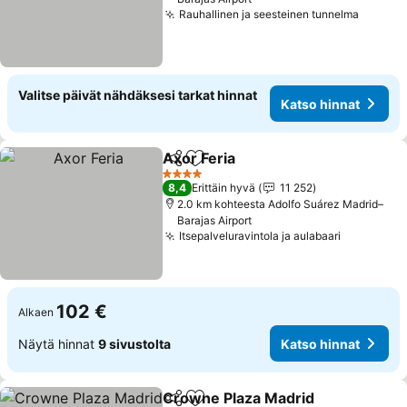
Rauhallinen ja seesteinen tunnelma
Valitse päivät nähdäksesi tarkat hinnat
Katso hinnat
Axor Feria
Jaa
Lisää suosikkeihin
4 Tähtiluokitus
8,4
Erittäin hyvä
11 252
2.0 km kohteesta Adolfo Suárez Madrid–
Barajas Airport
Itsepalveluravintola ja aulabaari
102 €
Alkaen
Näytä hinnat
9 sivustolta
Katso hinnat
Crowne Plaza Madrid
Jaa