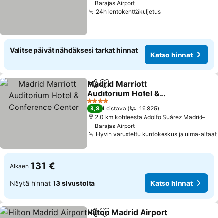
Barajas Airport
24h lentokenttäkuljetus
Valitse päivät nähdäksesi tarkat hinnat
Katso hinnat
Madrid Marriott
Jaa
Lisää suosikkeihin
Auditorium Hotel &
Conference Center
4 Tähtiluokitus
8,8
Loistava
19 825
2.0 km kohteesta Adolfo Suárez Madrid–
Barajas Airport
Hyvin varusteltu kuntokeskus ja uima-altaat
131 €
Alkaen
Näytä hinnat
13 sivustolta
Katso hinnat
Hilton Madrid Airport
Jaa
Lisää suosikkeihin