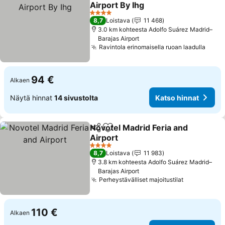
Lisää suosikkeihin
Airport By Ihg
4 Tähtiluokitus
8,7
Loistava
11 468
3.0 km kohteesta Adolfo Suárez Madrid–
Barajas Airport
Ravintola erinomaisella ruoan laadulla
94 €
Alkaen
Näytä hinnat
14 sivustolta
Katso hinnat
Novotel Madrid Feria and
Jaa
Lisää suosikkeihin
Airport
4 Tähtiluokitus
8,7
Loistava
11 983
3.8 km kohteesta Adolfo Suárez Madrid–
Barajas Airport
Perheystävälliset majoitustilat
110 €
Alkaen