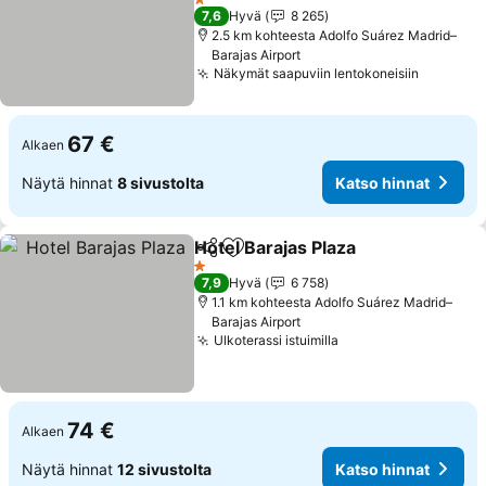
1 Tähtiluokitus
7,6
Hyvä
8 265
2.5 km kohteesta Adolfo Suárez Madrid–
Barajas Airport
Näkymät saapuviin lentokoneisiin
67 €
Alkaen
Näytä hinnat
8 sivustolta
Katso hinnat
Hotel Barajas Plaza
Jaa
Lisää suosikkeihin
1 Tähtiluokitus
7,9
Hyvä
6 758
1.1 km kohteesta Adolfo Suárez Madrid–
Barajas Airport
Ulkoterassi istuimilla
74 €
Alkaen
Näytä hinnat
12 sivustolta
Katso hinnat