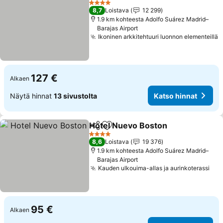
4 Tähtiluokitus
8,7
Loistava
12 299
1.9 km kohteesta Adolfo Suárez Madrid–
Barajas Airport
Ikoninen arkkitehtuuri luonnon elementeillä
127 €
Alkaen
Näytä hinnat
13 sivustolta
Katso hinnat
Hotel Nuevo Boston
Jaa
Lisää suosikkeihin
4 Tähtiluokitus
8,6
Loistava
19 376
1.9 km kohteesta Adolfo Suárez Madrid–
Barajas Airport
Kauden ulkouima-allas ja aurinkoterassi
95 €
Alkaen