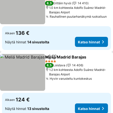
4 Tähtiluokitus
8,3
Erittäin hyvä
14 410
1.0 km kohteesta Adolfo Suárez Madrid–
Barajas Airport
Rauhallinen puutarhanäkymä ruokailuun
136 €
Alkaen
Näytä hinnat
14 sivustolta
Katso hinnat
Meliá Madrid Barajas
Jaa
Lisää suosikkeihin
4 Tähtiluokitus
8,5
Loistava
14 406
1.2 km kohteesta Adolfo Suárez Madrid–
Barajas Airport
Hyvin varusteltu kuntokeskus
124 €
Alkaen
Näytä hinnat
13 sivustolta
Katso hinnat