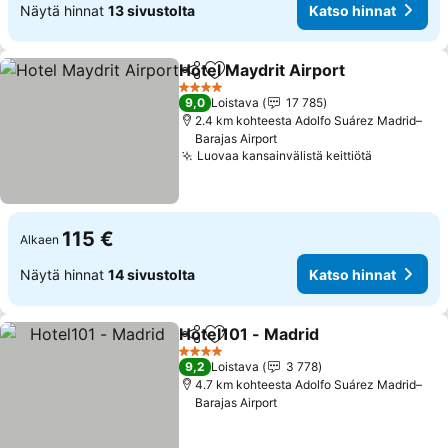
Näytä hinnat
13 sivustolta
Katso hinnat
Hotel Maydrit Airport
Jaa
Lisää suosikkeihin
4 Tähtiluokitus
9,0
Loistava
17 785
2.4 km kohteesta Adolfo Suárez Madrid–
Barajas Airport
Luovaa kansainvälistä keittiötä
115 €
Alkaen
Näytä hinnat
14 sivustolta
Katso hinnat
Hotel101 - Madrid
Jaa
Lisää suosikkeihin
4 Tähtiluokitus
9,2
Loistava
3 778
4.7 km kohteesta Adolfo Suárez Madrid–
Barajas Airport