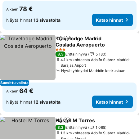
78 €
Alkaen
Näytä hinnat
13 sivustolta
Katso hinnat
Travelodge Madrid
Jaa
Lisää suosikkeihin
Coslada Aeropuerto
3 Tähtiluokitus
8,3
Erittäin hyvä
5 180
4.1 km kohteesta Adolfo Suárez Madrid–
Barajas Airport
Hyvät yhteydet Madridin keskustaan
Suosittu valinta
64 €
Alkaen
Näytä hinnat
12 sivustolta
Katso hinnat
Hostel M Torres
Jaa
Lisää suosikkeihin
8,2
Erittäin hyvä
1 068
1.3 km kohteesta Adolfo Suárez Madrid–
Barajas Airport