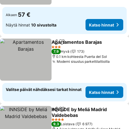
57 €
Alkaen
Näytä hinnat
10 sivustolta
Katso hinnat
Apartamentos Barajas
Jaa
Lisää suosikkeihin
3 Tähtiluokitus
7,9
Hyvä
173
0.1 km kohteesta Puerta del Sol
Moderni sisustus parkettilattioilla
Valitse päivät nähdäksesi tarkat hinnat
Katso hinnat
INNSiDE by Meliá Madrid
Jaa
Lisää suosikkeihin
Valdebebas
4 Tähtiluokitus
9,3
Loistava
6 977