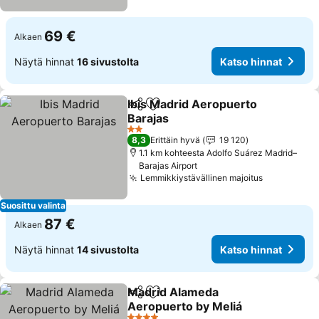
69 €
Alkaen
Näytä hinnat
16 sivustolta
Katso hinnat
Ibis Madrid Aeropuerto
Jaa
Lisää suosikkeihin
Barajas
2 Tähtiluokitus
8,3
Erittäin hyvä
19 120
1.1 km kohteesta Adolfo Suárez Madrid–
Barajas Airport
Lemmikkiystävällinen majoitus
Suosittu valinta
87 €
Alkaen
Näytä hinnat
14 sivustolta
Katso hinnat
Madrid Alameda
Jaa
Lisää suosikkeihin
Aeropuerto by Meliá