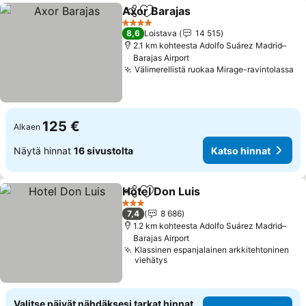
Axor Barajas
Jaa
Lisää suosikkeihin
4 Tähtiluokitus
8,6
Loistava
14 515
2.1 km kohteesta Adolfo Suárez Madrid–
Barajas Airport
Välimerellistä ruokaa Mirage-ravintolassa
125 €
Alkaen
Näytä hinnat
16 sivustolta
Katso hinnat
Hotel Don Luis
Jaa
Lisää suosikkeihin
3 Tähtiluokitus
7,4
8 686
1.2 km kohteesta Adolfo Suárez Madrid–
Barajas Airport
Klassinen espanjalainen arkkitehtoninen
viehätys
Valitse päivät nähdäksesi tarkat hinnat