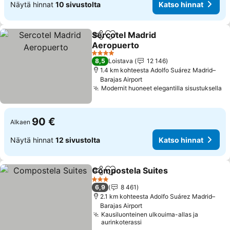
Näytä hinnat
10 sivustolta
Katso hinnat
Sercotel Madrid
Jaa
Lisää suosikkeihin
Aeropuerto
4 Tähtiluokitus
8,5
Loistava
12 146
1.4 km kohteesta Adolfo Suárez Madrid–
Barajas Airport
Modernit huoneet elegantilla sisustuksella
90 €
Alkaen
Näytä hinnat
12 sivustolta
Katso hinnat
Compostela Suites
Jaa
Lisää suosikkeihin
3 Tähtiluokitus
6,9
8 461
2.1 km kohteesta Adolfo Suárez Madrid–
Barajas Airport
Kausiluonteinen ulkouima-allas ja
aurinkoterassi