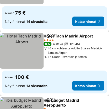
75 €
Alkaen
Näytä hinnat
14 sivustolta
Katso hinnat
Hotel Tach Madrid Airport
Jaa
Lisää suosikkeihin
4 Tähtiluokitus
8,5
Loistava
12 945
1.6 km kohteesta Adolfo Suárez Madrid–
Barajas Airport
La Grada -ravintola ja terassi
100 €
Alkaen
Näytä hinnat
13 sivustolta
Katso hinnat
ibis budget Madrid
Jaa
Lisää suosikkeihin
Aeropuerto