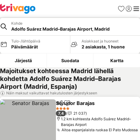
Suosikit
Kirjaud
Val
Kohde
Adolfo Suárez Madrid–Barajas Airport, Madrid
Tulo-/lähtöpäivä
Asiakkaat ja huoneet
Päivämäärät
2 asiakasta, 1 huone
Järjestä
Suodata
Kartta
Majoitukset kohteessa Madrid lähellä
kohdetta Adolfo Suárez Madrid–Barajas
Airport (Madrid, Espanja)
Näin maksut vaikuttavat hakutulosten järjestykseen
Senator Barajas
Jaa
Lisää suosikkeihin
4 Tähtiluokitus
7,4
21 037
1.2 km kohteesta Adolfo Suárez Madrid–
Barajas Airport
Aitoa espanjalaista ruokaa El Pato Mudossa