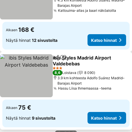
4.3 km kohteesta Adolfo Suárez Madrid–
Barajas Airport
Kattouima-allas ja baari näköaloilla
168 €
Alkaen
Näytä hinnat
12 sivustolta
Katso hinnat
ibis Styles Madrid Airport
Jaa
Lisää suosikkeihin
Valdebebas
3 Tähtiluokitus
8,6
Loistava
8 090
3.9 km kohteesta Adolfo Suárez Madrid–
Barajas Airport
Hassu Liisa Ihmemaassa -teema
75 €
Alkaen
Näytä hinnat
9 sivustolta
Katso hinnat