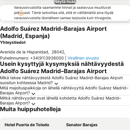
Näytä lisää
Varaussivustoilta saamamme hinnat ja saatavuus muuttuvat
jatkuvasti. Tämä tarkoittaa sitä, että et välttämättä aina löydä
varaussivustolta täsmälleen samaa tarjousta kuin trivagosta.
Adolfo Suárez Madrid–Barajas Airport
(Madrid, Espanja)
Yhteystiedot
Avenida de la Hispanidad
,
28042
,
Puhelinnumero
:
+34(91)3936000
|
Virallinen sivusto
Usein kysyttyjä kysymyksiä nähtävyydestä
Adolfo Suárez Madrid–Barajas Airport
Mikä tekee nähtävyydestä Adolfo Suárez Madrid–Barajas Airport
suositun kohteessa Madrid?
Mitä majoituspaikkoja on lähellä nähtävyyttä Adolfo Suárez Madrid–
Barajas Airport?
Mitkä nähtävyydet ovat lähellä kohdetta Adolfo Suárez Madrid–
Barajas Airport?
Muita huippuhotelleja
Hotel Puerta de Toledo
Senator Barajas