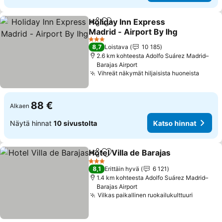
Holiday Inn Express
Jaa
Lisää suosikkeihin
Madrid - Airport By Ihg
3 Tähtiluokitus
8,7
Loistava
10 185
2.6 km kohteesta Adolfo Suárez Madrid–
Barajas Airport
Vihreät näkymät hiljaisista huoneista
88 €
Alkaen
Näytä hinnat
10 sivustolta
Katso hinnat
Hotel Villa de Barajas
Jaa
Lisää suosikkeihin
3 Tähtiluokitus
8,1
Erittäin hyvä
6 121
1.4 km kohteesta Adolfo Suárez Madrid–
Barajas Airport
Vilkas paikallinen ruokailukulttuuri