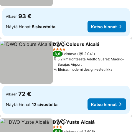
93 €
Alkaen
Näytä hinnat
5 sivustolta
Katso hinnat
DWO Colours Alcalá
Jaa
Lisää suosikkeihin
4 Tähtiluokitus
8,6
Loistava
2 041
5.2 km kohteesta Adolfo Suárez Madrid–
Barajas Airport
Eloisa, moderni design-estetiikka
72 €
Alkaen
Näytä hinnat
12 sivustolta
Katso hinnat
DWO Yuste Alcalá
Jaa
Lisää suosikkeihin
3 Tähtiluokitus
9,1
Loistava
2 606