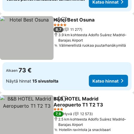
Katso hinnat
Hotel Best Osuna
Jaa
Lisää suosikkeihin
4 Tähtiluokitus
6,7
11 277
3.9 km kohteesta Adolfo Suárez Madrid–
Barajas Airport
Välimerellistä ruokaa puutarhanäkymillä
73 €
Alkaen
Näytä hinnat
15 sivustolta
Katso hinnat
B&B HOTEL Madrid
Jaa
Lisää suosikkeihin
Aeropuerto T1 T2 T3
3 Tähtiluokitus
7,9
Hyvä
12 573
2.5 km kohteesta Adolfo Suárez Madrid–
Barajas Airport
Hotellin ravintola ja snackbaari