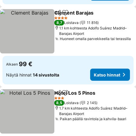
Clement Barajas
Jaa
Lisää suosikkeihin
4 Tähtiluokitus
8,7
Loistava
11 816
1.1 km kohteesta Adolfo Suárez Madrid–
Barajas Airport
Huoneet omalla parvekkeella tai terassilla
99 €
Alkaen
Näytä hinnat
14 sivustolta
Katso hinnat
Hotel Los 5 Pinos
Jaa
Lisää suosikkeihin
3 Tähtiluokitus
8,5
Loistava
2 145
1.7 km kohteesta Adolfo Suárez Madrid–
Barajas Airport
Paikan päällä ravintola ja kahvila-baari