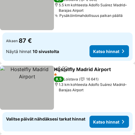
5.5 km kohteesta Adolfo Suárez Madrid–
Barajas Airport
Pysäköintimahdollisuus paikan päällä
87 €
Alkaen
Näytä hinnat
10 sivustolta
Katso hinnat
Hostelfly Madrid Airport
Jaa
Lisää suosikkeihin
1 Tähtiluokitus
8,5
Loistava
16 641
1.3 km kohteesta Adolfo Suárez Madrid–
Barajas Airport
Valitse päivät nähdäksesi tarkat hinnat
Katso hinnat