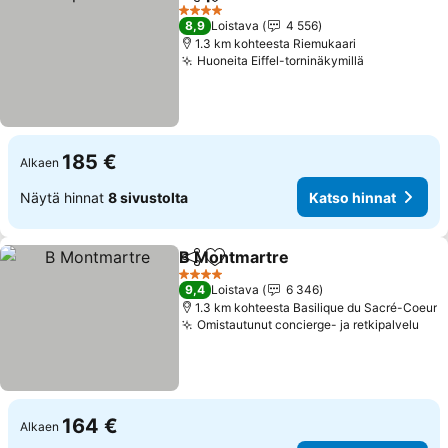
Jaa
Lisää suosikkeihin
4 Tähtiluokitus
8,9
Loistava
4 556
1.3 km kohteesta Riemukaari
Huoneita Eiffel-torninäkymillä
185 €
Alkaen
Näytä hinnat
8 sivustolta
Katso hinnat
B Montmartre
Jaa
Lisää suosikkeihin
4 Tähtiluokitus
9,4
Loistava
6 346
1.3 km kohteesta Basilique du Sacré-Coeur
Omistautunut concierge- ja retkipalvelu
164 €
Alkaen