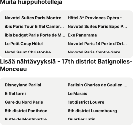
Muita huippuhotelleja
Novotel Suites Paris Montreuil Vincennes
Hôtel 3* Provinces Opéra - Vacances Bleues
ibis Paris Tour Eiffel Cambronne 15ème
Novotel Suites Paris Expo Porte de Versailles
ibis budget Paris Porte de Montmartre
Exe Panorama
Le Petit Cosy Hôtel
Novotel Paris 14 Porte d'Orléans
Hotel Saint Christophe
Novotel Paris Centre Gare Montparnasse
Lisää nähtävyyksiä - 17th district Batignolles-
Hôtel De Paris Opera
Hotel Bridget
Monceau
Avalon Hotel Paris Gare du Nord
Novotel Paris Centre Tour Eiffel
ibis budget Orly Chevilly Tram 7
La Maison Montparnasse
Disneyland Pariisi
Pariisin Charles de Gaullen lentokenttä
Grand Hotel de Paris
Hotel Eiffel Petit Louvre
Eiffel torni
Le Marais
Hotel Beausejour
St Christopher's Inn Paris - Gare du Nord
Gare du Nord Paris
1st district Louvre
ibis budget Paris Porte d'Orleans
Novotel Paris 17
5th district Panthéon
6th district Luxembourg
Mercure Paris Montparnasse Pasteur
Grand Hotel des Gobelins
Butte de Montmartre
Quartier Latin
ibis Styles Paris Meteor Avenue d'Italie
MEININGER Hotel Paris Porte De Vincennes
9th district Opéra
18th district la Butte-Montmartre
Timhotel Montmartre
Novotel Paris Les Halles