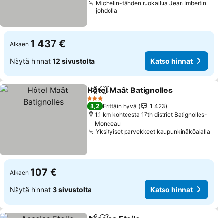
Michelin-tähden ruokailua Jean Imbertin
johdolla
1 437 €
Alkaen
Näytä hinnat
12 sivustolta
Katso hinnat
Hôtel Maât Batignolles
Jaa
Lisää suosikkeihin
3 Tähtiluokitus
8,2
Erittäin hyvä
1 423
1.1 km kohteesta 17th district Batignolles-
Monceau
Yksityiset parvekkeet kaupunkinäköalalla
107 €
Alkaen
Näytä hinnat
3 sivustolta
Katso hinnat