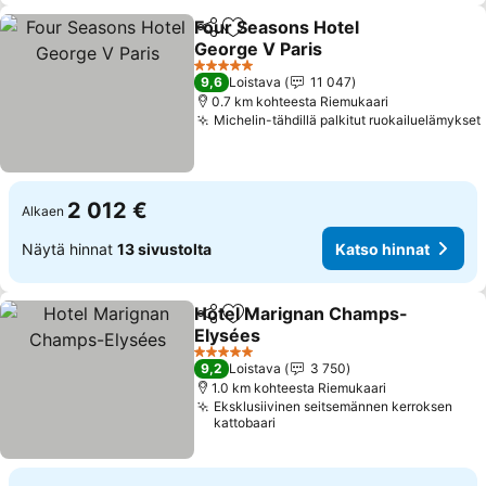
Four Seasons Hotel
Jaa
Lisää suosikkeihin
George V Paris
5 Tähtiluokitus
9,6
Loistava
11 047
0.7 km kohteesta Riemukaari
Michelin-tähdillä palkitut ruokailuelämykset
2 012 €
Alkaen
Näytä hinnat
13 sivustolta
Katso hinnat
Hotel Marignan Champs-
Jaa
Lisää suosikkeihin
Elysées
5 Tähtiluokitus
9,2
Loistava
3 750
1.0 km kohteesta Riemukaari
Eksklusiivinen seitsemännen kerroksen
kattobaari