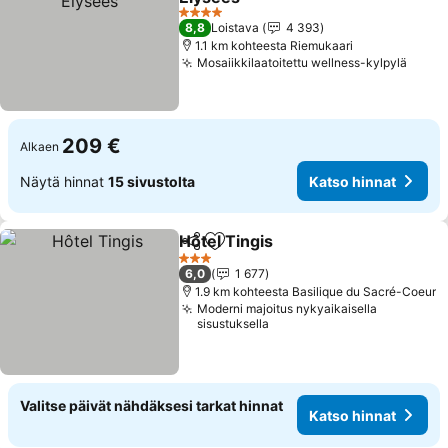
4 Tähtiluokitus
8,8
Loistava
4 393
1.1 km kohteesta Riemukaari
Mosaiikkilaatoitettu wellness-kylpylä
209 €
Alkaen
Näytä hinnat
15 sivustolta
Katso hinnat
Hôtel Tingis
Jaa
Lisää suosikkeihin
3 Tähtiluokitus
6,0
1 677
1.9 km kohteesta Basilique du Sacré-Coeur
Moderni majoitus nykyaikaisella
sisustuksella
Valitse päivät nähdäksesi tarkat hinnat
Katso hinnat