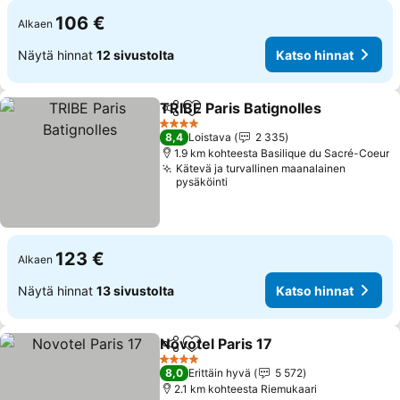
106 €
Alkaen
Näytä hinnat
12 sivustolta
Katso hinnat
TRIBE Paris Batignolles
Jaa
Lisää suosikkeihin
4 Tähtiluokitus
8,4
Loistava
2 335
1.9 km kohteesta Basilique du Sacré-Coeur
Kätevä ja turvallinen maanalainen
pysäköinti
123 €
Alkaen
Näytä hinnat
13 sivustolta
Katso hinnat
Novotel Paris 17
Jaa
Lisää suosikkeihin
4 Tähtiluokitus
8,0
Erittäin hyvä
5 572
2.1 km kohteesta Riemukaari