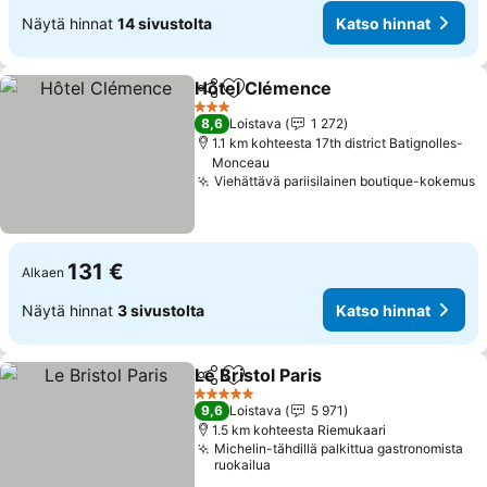
Näytä hinnat
14 sivustolta
Katso hinnat
Hôtel Clémence
Jaa
Lisää suosikkeihin
3 Tähtiluokitus
8,6
Loistava
1 272
1.1 km kohteesta 17th district Batignolles-
Monceau
Viehättävä pariisilainen boutique-kokemus
131 €
Alkaen
Näytä hinnat
3 sivustolta
Katso hinnat
Le Bristol Paris
Jaa
Lisää suosikkeihin
5 Tähtiluokitus
9,6
Loistava
5 971
1.5 km kohteesta Riemukaari
Michelin-tähdillä palkittua gastronomista
ruokailua