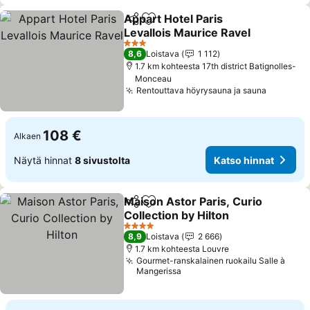
Appart Hotel Paris
Jaa
Lisää suosikkeihin
Levallois Maurice Ravel
3 Tähtiluokitus
8,6
Loistava
1 112
1.7 km kohteesta 17th district Batignolles-
Monceau
Rentouttava höyrysauna ja sauna
108 €
Alkaen
Näytä hinnat
8 sivustolta
Katso hinnat
Maison Astor Paris, Curio
Jaa
Lisää suosikkeihin
Collection by Hilton
4 Tähtiluokitus
8,9
Loistava
2 666
1.7 km kohteesta Louvre
Gourmet-ranskalainen ruokailu Salle à
Mangerissa