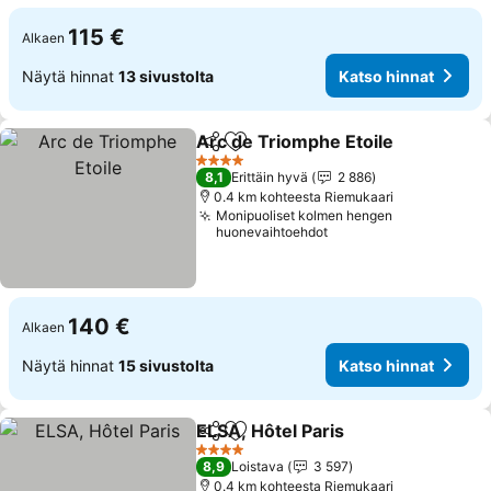
115 €
Alkaen
Näytä hinnat
13 sivustolta
Katso hinnat
Arc de Triomphe Etoile
Jaa
Lisää suosikkeihin
4 Tähtiluokitus
8,1
Erittäin hyvä
2 886
0.4 km kohteesta Riemukaari
Monipuoliset kolmen hengen
huonevaihtoehdot
140 €
Alkaen
Näytä hinnat
15 sivustolta
Katso hinnat
ELSA, Hôtel Paris
Jaa
Lisää suosikkeihin
4 Tähtiluokitus
8,9
Loistava
3 597
0.4 km kohteesta Riemukaari