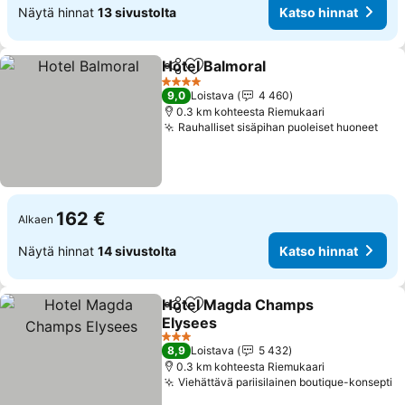
Näytä hinnat
13 sivustolta
Katso hinnat
Hotel Balmoral
Jaa
Lisää suosikkeihin
4 Tähtiluokitus
9,0
Loistava
4 460
0.3 km kohteesta Riemukaari
Rauhalliset sisäpihan puoleiset huoneet
162 €
Alkaen
Näytä hinnat
14 sivustolta
Katso hinnat
Hotel Magda Champs
Jaa
Lisää suosikkeihin
Elysees
3 Tähtiluokitus
8,9
Loistava
5 432
0.3 km kohteesta Riemukaari
Viehättävä pariisilainen boutique-konsepti