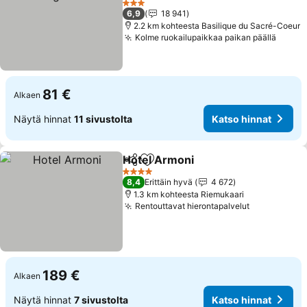
3 Tähtiluokitus
6,9
18 941
2.2 km kohteesta Basilique du Sacré-Coeur
Kolme ruokailupaikkaa paikan päällä
81 €
Alkaen
Näytä hinnat
11 sivustolta
Katso hinnat
Hotel Armoni
Jaa
Lisää suosikkeihin
4 Tähtiluokitus
8,4
Erittäin hyvä
4 672
1.3 km kohteesta Riemukaari
Rentouttavat hierontapalvelut
189 €
Alkaen
Näytä hinnat
7 sivustolta
Katso hinnat