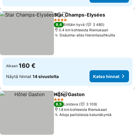
Star Champs-Elysées
Jaa
Lisää suosikkeihin
4 Tähtiluokitus
8,4
Erittäin hyvä
3 480
0.4 km kohteesta Riemukaari
Sisäuima-allas hierontasuihkuilla
160 €
Alkaen
Näytä hinnat
14 sivustolta
Katso hinnat
Hôtel Gaston
Jaa
Lisää suosikkeihin
3 Tähtiluokitus
8,5
Loistava
3 109
1.8 km kohteesta Riemukaari
Aitoja pariisilaisia katunäkymiä