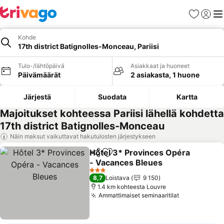
Suosikit
Kirjaud
Val
Kohde
17th district Batignolles-Monceau, Pariisi
Tulo-/lähtöpäivä
Asiakkaat ja huoneet
Päivämäärät
2 asiakasta, 1 huone
Järjestä
Suodata
Kartta
Majoitukset kohteessa Pariisi lähellä kohdetta
17th district Batignolles-Monceau
Näin maksut vaikuttavat hakutulosten järjestykseen
Hôtel 3* Provinces Opéra
Jaa
Lisää suosikkeihin
- Vacances Bleues
3 Tähtiluokitus
8,7
Loistava
9 150
1.4 km kohteesta Louvre
Ammattimaiset seminaaritilat