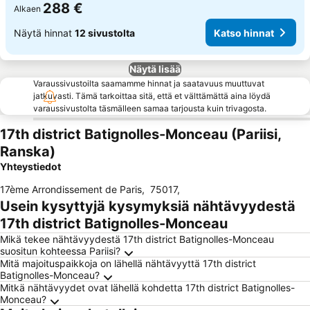
288 €
Alkaen
Näytä hinnat
12 sivustolta
Katso hinnat
Näytä lisää
Varaussivustoilta saamamme hinnat ja saatavuus muuttuvat
jatkuvasti. Tämä tarkoittaa sitä, että et välttämättä aina löydä
varaussivustolta täsmälleen samaa tarjousta kuin trivagosta.
17th district Batignolles-Monceau (Pariisi,
Ranska)
Yhteystiedot
17ème Arrondissement de Paris
,
75017
,
Usein kysyttyjä kysymyksiä nähtävyydestä
17th district Batignolles-Monceau
Mikä tekee nähtävyydestä 17th district Batignolles-Monceau
suositun kohteessa Pariisi?
Mitä majoituspaikkoja on lähellä nähtävyyttä 17th district
Batignolles-Monceau?
Mitkä nähtävyydet ovat lähellä kohdetta 17th district Batignolles-
Monceau?