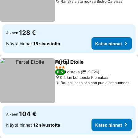
Ranskalaista ruokaa Bistro Carvissa
128 €
Alkaen
Näytä hinnat
15 sivustolta
Katso hinnat
Fertel Etoile
Jaa
Lisää suosikkeihin
3 Tähtiluokitus
8,5
Loistava
2 326
0.4 km kohteesta Riemukaari
Rauhalliset sisäpihan puoleiset huoneet
104 €
Alkaen
Näytä hinnat
12 sivustolta
Katso hinnat