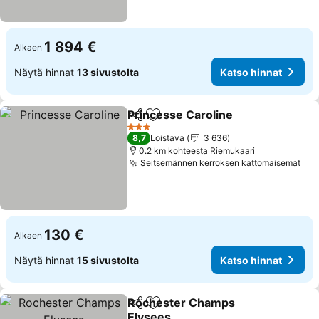
1 894 €
Alkaen
Näytä hinnat
13 sivustolta
Katso hinnat
Princesse Caroline
Jaa
Lisää suosikkeihin
3 Tähtiluokitus
8,7
Loistava
3 636
0.2 km kohteesta Riemukaari
Seitsemännen kerroksen kattomaisemat
130 €
Alkaen
Näytä hinnat
15 sivustolta
Katso hinnat
Rochester Champs
Jaa
Lisää suosikkeihin
Elysees