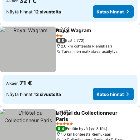
321 €
Alkaen
Näytä hinnat
12 sivustolta
Katso hinnat
Royal Wagram
Jaa
Lisää suosikkeihin
2 Tähtiluokitus
6,8
2 772
2.0 km kohteesta Riemukaari
Turvallinen matkatavarasäilytys
71 €
Alkaen
Näytä hinnat
13 sivustolta
Katso hinnat
L'Hôtel du Collectionneur
Jaa
Lisää suosikkeihin
Paris
5 Tähtiluokitus
8,4
Erittäin hyvä
8 194
1.0 km kohteesta Riemukaari
Le Collectionneur Ravintola & Baari