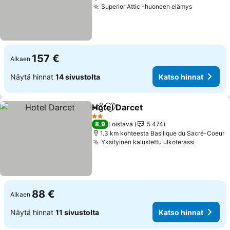
Superior Attic -huoneen elämys
157 €
Alkaen
Näytä hinnat
14 sivustolta
Katso hinnat
Hotel Darcet
Jaa
Lisää suosikkeihin
2 Tähtiluokitus
8,9
Loistava
5 474
1.3 km kohteesta Basilique du Sacré-Coeur
Yksityinen kalustettu ulkoterassi
88 €
Alkaen
Näytä hinnat
11 sivustolta
Katso hinnat