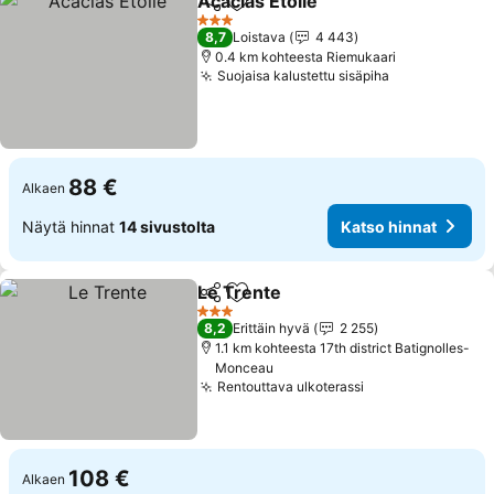
Acacias Etoile
Jaa
Lisää suosikkeihin
3 Tähtiluokitus
8,7
Loistava
4 443
0.4 km kohteesta Riemukaari
Suojaisa kalustettu sisäpiha
88 €
Alkaen
Näytä hinnat
14 sivustolta
Katso hinnat
Le Trente
Jaa
Lisää suosikkeihin
3 Tähtiluokitus
8,2
Erittäin hyvä
2 255
1.1 km kohteesta 17th district Batignolles-
Monceau
Rentouttava ulkoterassi
108 €
Alkaen