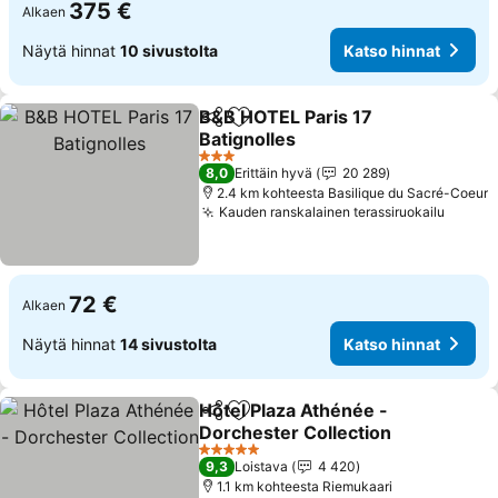
375 €
Alkaen
Näytä hinnat
10 sivustolta
Katso hinnat
B&B HOTEL Paris 17
Jaa
Lisää suosikkeihin
Batignolles
3 Tähtiluokitus
8,0
Erittäin hyvä
20 289
2.4 km kohteesta Basilique du Sacré-Coeur
Kauden ranskalainen terassiruokailu
72 €
Alkaen
Näytä hinnat
14 sivustolta
Katso hinnat
Hôtel Plaza Athénée -
Jaa
Lisää suosikkeihin
Dorchester Collection
5 Tähtiluokitus
9,3
Loistava
4 420
1.1 km kohteesta Riemukaari