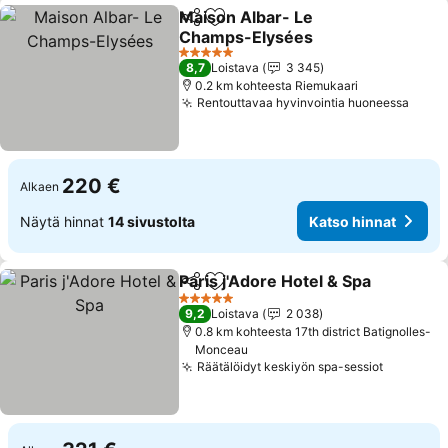
Maison Albar- Le
Jaa
Lisää suosikkeihin
Champs-Elysées
5 Tähtiluokitus
8,7
Loistava
3 345
0.2 km kohteesta Riemukaari
Rentouttavaa hyvinvointia huoneessa
220 €
Alkaen
Näytä hinnat
14 sivustolta
Katso hinnat
Paris j'Adore Hotel & Spa
Jaa
Lisää suosikkeihin
5 Tähtiluokitus
9,2
Loistava
2 038
0.8 km kohteesta 17th district Batignolles-
Monceau
Räätälöidyt keskiyön spa-sessiot