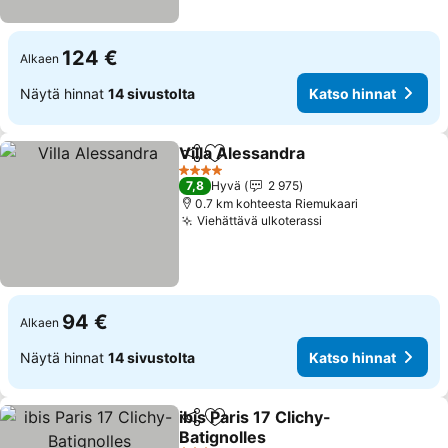
124 €
Alkaen
Näytä hinnat
14 sivustolta
Katso hinnat
Villa Alessandra
Jaa
Lisää suosikkeihin
4 Tähtiluokitus
7,8
Hyvä
2 975
0.7 km kohteesta Riemukaari
Viehättävä ulkoterassi
94 €
Alkaen
Näytä hinnat
14 sivustolta
Katso hinnat
ibis Paris 17 Clichy-
Jaa
Lisää suosikkeihin
Batignolles