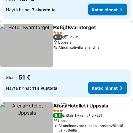
Näytä hinnat
7 sivustolta
Katso hinnat
Hotell Kvarntorget
Jaa
Lisää suosikkeihin
3 Tähtiluokitus
6,6
2 709
Uppsala
Atrium sohvilla ja lehdillä
51 €
Alkaen
Näytä hinnat
11 sivustolta
Katso hinnat
ArenaHotellet i Uppsala
Jaa
Lisää suosikkeihin
3 Tähtiluokitus
8,3
Erittäin hyvä
6 723
Uppsala
Skandinaavista ruokaa kansainvälisillä
vaikutteilla