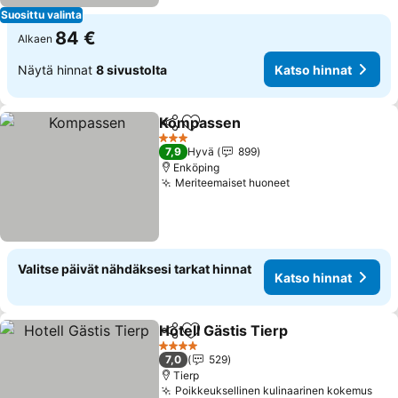
Suosittu valinta
84 €
Alkaen
Näytä hinnat
8 sivustolta
Katso hinnat
Kompassen
Jaa
Lisää suosikkeihin
3 Tähtiluokitus
7,9
Hyvä
899
Enköping
Meriteemaiset huoneet
Valitse päivät nähdäksesi tarkat hinnat
Katso hinnat
Hotell Gästis Tierp
Jaa
Lisää suosikkeihin
4 Tähtiluokitus
7,0
529
Tierp
Poikkeuksellinen kulinaarinen kokemus