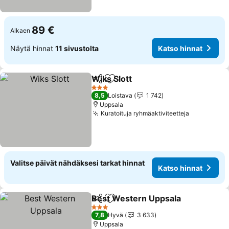
89 €
Alkaen
Näytä hinnat
11 sivustolta
Katso hinnat
Wiks Slott
Jaa
Lisää suosikkeihin
3 Tähtiluokitus
8,5
Loistava
1 742
Uppsala
Kuratoituja ryhmäaktiviteetteja
Valitse päivät nähdäksesi tarkat hinnat
Katso hinnat
Best Western Uppsala
Jaa
Lisää suosikkeihin
3 Tähtiluokitus
7,8
Hyvä
3 633
Uppsala