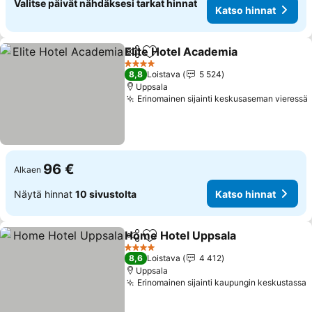
Valitse päivät nähdäksesi tarkat hinnat
Katso hinnat
Elite Hotel Academia
Jaa
Lisää suosikkeihin
4 Tähtiluokitus
8,8
Loistava
5 524
Uppsala
Erinomainen sijainti keskusaseman vieressä
96 €
Alkaen
Näytä hinnat
10 sivustolta
Katso hinnat
Home Hotel Uppsala
Jaa
Lisää suosikkeihin
4 Tähtiluokitus
8,6
Loistava
4 412
Uppsala
Erinomainen sijainti kaupungin keskustassa