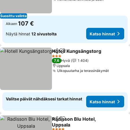
Suosittu valinta
107 €
Alkaen
Näytä hinnat
12 sivustolta
Katso hinnat
Hotell Kungsängstorg
Jaa
Lisää suosikkeihin
3 Tähtiluokitus
7,6
Hyvä
1 404
Uppsala
Ulkopuutarha ja terassinäkymät
Valitse päivät nähdäksesi tarkat hinnat
Katso hinnat
Radisson Blu Hotel,
Jaa
Lisää suosikkeihin
Uppsala