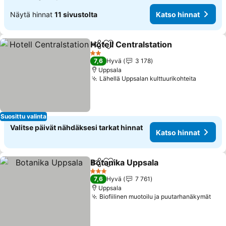
Näytä hinnat
11 sivustolta
Katso hinnat
Hotell Centralstation
Jaa
Lisää suosikkeihin
2 Tähtiluokitus
7,6
Hyvä
3 178
Uppsala
Lähellä Uppsalan kulttuurikohteita
Suosittu valinta
Valitse päivät nähdäksesi tarkat hinnat
Katso hinnat
Botanika Uppsala
Jaa
Lisää suosikkeihin
3 Tähtiluokitus
7,6
Hyvä
7 761
Uppsala
Biofiilinen muotoilu ja puutarhanäkymät