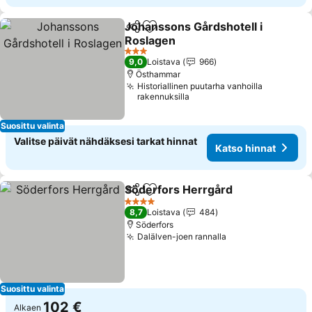
Johanssons Gårdshotell i
Jaa
Lisää suosikkeihin
Roslagen
3 Tähtiluokitus
9,0
Loistava
966
Östhammar
Historiallinen puutarha vanhoilla
rakennuksilla
Suosittu valinta
Valitse päivät nähdäksesi tarkat hinnat
Katso hinnat
Söderfors Herrgård
Jaa
Lisää suosikkeihin
4 Tähtiluokitus
8,7
Loistava
484
Söderfors
Dalälven-joen rannalla
Suosittu valinta
102 €
Alkaen