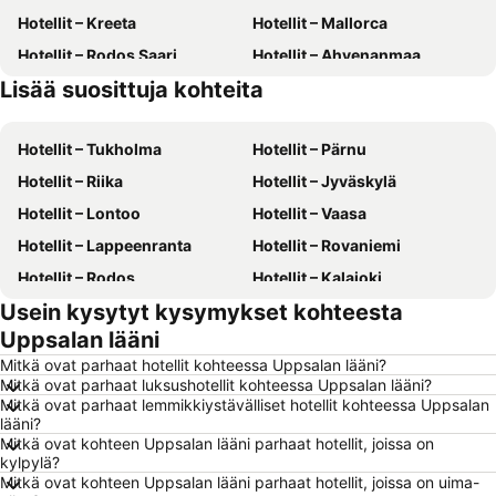
Hotellit – Kreeta
Hotellit – Mallorca
Hotellit – Rodos Saari
Hotellit – Ahvenanmaa
Lisää suosittuja kohteita
Hotellit – Suomi
Hotellit – Malta
Hotellit – Tukholma
Hotellit – Pärnu
Hotellit – Riika
Hotellit – Jyväskylä
Hotellit – Lontoo
Hotellit – Vaasa
Hotellit – Lappeenranta
Hotellit – Rovaniemi
Hotellit – Rodos
Hotellit – Kalajoki
Usein kysytyt kysymykset kohteesta
Hotellit – Alanya
Hotellit – Joensuu
Uppsalan lääni
Hotellit – Fuengirola
Hotellit – Kööpenhamina
Mitkä ovat parhaat hotellit kohteessa Uppsalan lääni?
Hotellit – Savonlinna
Hotellit – Gdańsk
Mitkä ovat parhaat luksushotellit kohteessa Uppsalan lääni?
Mitkä ovat parhaat lemmikkiystävälliset hotellit kohteessa Uppsalan
Hotellit – Lahti
Hotellit – Hämeenlinna
lääni?
Hotellit – Seinäjoki
Hotellit – Gran Canaria
Mitkä ovat kohteen Uppsalan lääni parhaat hotellit, joissa on
kylpylä?
Hotellit – Kreikka
Hotellit – Aurinkorannikko
Mitkä ovat kohteen Uppsalan lääni parhaat hotellit, joissa on uima-