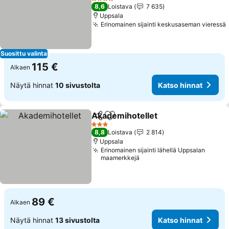
4 Tähtiluokitus
8,6
Loistava
7 635
Uppsala
Erinomainen sijainti keskusaseman vieressä
Suosittu valinta
115 €
Alkaen
Näytä hinnat
10 sivustolta
Katso hinnat
Akademihotellet
Jaa
Lisää suosikkeihin
3 Tähtiluokitus
8,8
Loistava
2 814
Uppsala
Erinomainen sijainti lähellä Uppsalan
maamerkkejä
89 €
Alkaen
Näytä hinnat
13 sivustolta
Katso hinnat