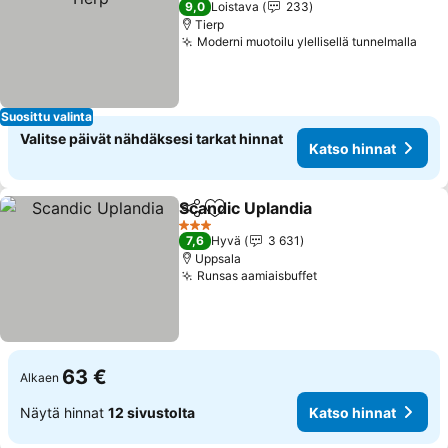
9,0
Loistava
233
Tierp
Moderni muotoilu ylellisellä tunnelmalla
Suosittu valinta
Valitse päivät nähdäksesi tarkat hinnat
Katso hinnat
Scandic Uplandia
Jaa
Lisää suosikkeihin
3 Tähtiluokitus
7,6
Hyvä
3 631
Uppsala
Runsas aamiaisbuffet
63 €
Alkaen
Näytä hinnat
12 sivustolta
Katso hinnat