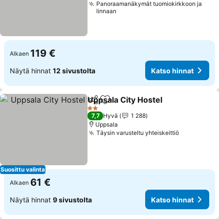
Panoraamanäkymät tuomiokirkkoon ja
linnaan
119 €
Alkaen
Näytä hinnat
12 sivustolta
Katso hinnat
Uppsala City Hostel
Jaa
Lisää suosikkeihin
2 Tähtiluokitus
7,7
Hyvä
1 288
Uppsala
Täysin varusteltu yhteiskeittiö
Suosittu valinta
61 €
Alkaen
Näytä hinnat
9 sivustolta
Katso hinnat