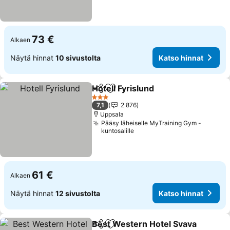
73 €
Alkaen
Näytä hinnat
10 sivustolta
Katso hinnat
Hotell Fyrislund
Jaa
Lisää suosikkeihin
3 Tähtiluokitus
7,1
2 876
Uppsala
Pääsy läheiselle MyTraining Gym -
kuntosalille
61 €
Alkaen
Näytä hinnat
12 sivustolta
Katso hinnat
Best Western Hotel Svava
Jaa
Lisää suosikkeihin