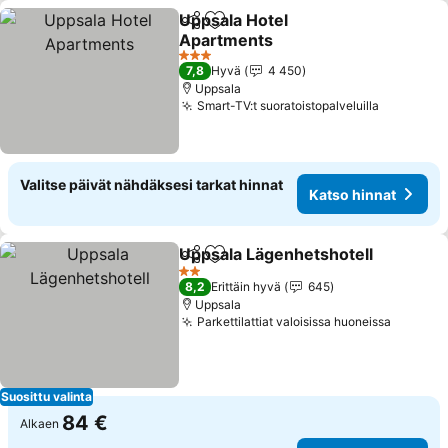
Uppsala Hotel
Jaa
Lisää suosikkeihin
Apartments
3 Tähtiluokitus
7,8
Hyvä
4 450
Uppsala
Smart-TV:t suoratoistopalveluilla
Valitse päivät nähdäksesi tarkat hinnat
Katso hinnat
Uppsala Lägenhetshotell
Jaa
Lisää suosikkeihin
2 Tähtiluokitus
8,2
Erittäin hyvä
645
Uppsala
Parkettilattiat valoisissa huoneissa
Suosittu valinta
84 €
Alkaen