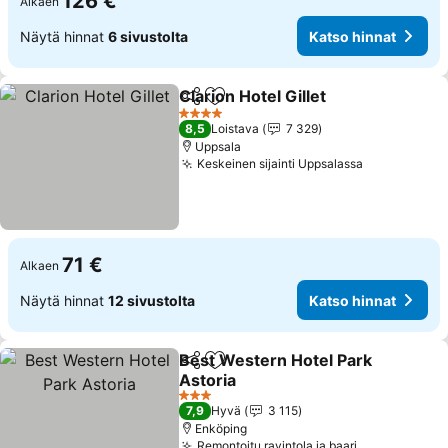
126 €
Alkaen
Näytä hinnat
6 sivustolta
Katso hinnat
Clarion Hotel Gillet
Jaa
Lisää suosikkeihin
4 Tähtiluokitus
8,5
Loistava
7 329
Uppsala
Keskeinen sijainti Uppsalassa
71 €
Alkaen
Näytä hinnat
12 sivustolta
Katso hinnat
Best Western Hotel Park
Jaa
Lisää suosikkeihin
Astoria
3 Tähtiluokitus
7,9
Hyvä
3 115
Enköping
Remontoitu ravintola ja baari