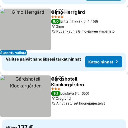
Gimo Herrgård
Jaa
Lisää suosikkeihin
4 Tähtiluokitus
8,0
Erittäin hyvä
1 458
Gimo
Kuvankaunis Gimo-järven ympäristö
Suosittu valinta
Valitse päivät nähdäksesi tarkat hinnat
Katso hinnat
Gårdshotell
Jaa
Lisää suosikkeihin
Klockargården
3 Tähtiluokitus
9,1
Loistava
650
Öregrund
Ainutlaatuiset huonejärjestelyt
137 €
Alkaen