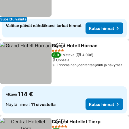
Suosittu valinta
Valitse päivät nähdäksesi tarkat hinnat
Katso hinnat
Grand Hotell Hörnan
Jaa
Lisää suosikkeihin
4 Tähtiluokitus
8,9
Loistava
4 006
Uppsala
Erinomainen joenrantasijainti ja näkymät
114 €
Alkaen
Näytä hinnat
11 sivustolta
Katso hinnat
Central Hotellet Tierp
Jaa
Lisää suosikkeihin
5 Tähtiluokitus