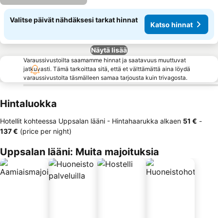
Valitse päivät nähdäksesi tarkat hinnat
Katso hinnat
Näytä lisää
Varaussivustoilta saamamme hinnat ja saatavuus muuttuvat
jatkuvasti. Tämä tarkoittaa sitä, että et välttämättä aina löydä
varaussivustolta täsmälleen samaa tarjousta kuin trivagosta.
Hintaluokka
Hotellit kohteessa Uppsalan lääni -
Hintahaarukka
alkaen
‎51 €
-
‎137 €
(price per night)
Uppsalan lääni: Muita majoituksia