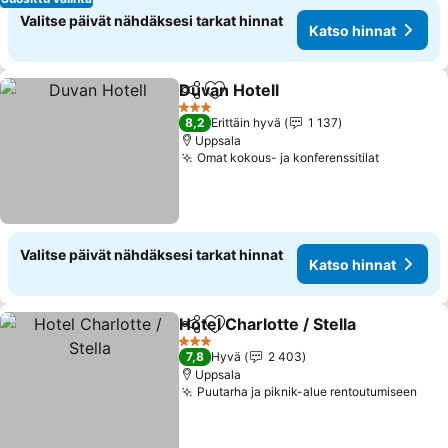
Valitse päivät nähdäksesi tarkat hinnat
Katso hinnat
Duvan Hotell
Jaa
Lisää suosikkeihin
3 Tähtiluokitus
8,2
Erittäin hyvä
1 137
Uppsala
Omat kokous- ja konferenssitilat
Valitse päivät nähdäksesi tarkat hinnat
Katso hinnat
Hotel Charlotte / Stella
Jaa
Lisää suosikkeihin
3 Tähtiluokitus
7,8
Hyvä
2 403
Uppsala
Puutarha ja piknik-alue rentoutumiseen