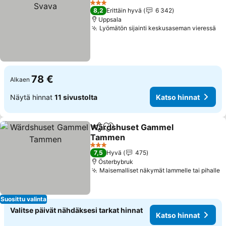
3 Tähtiluokitus
8,2
Erittäin hyvä
6 342
Uppsala
Lyömätön sijainti keskusaseman vieressä
78 €
Alkaen
Näytä hinnat
11 sivustolta
Katso hinnat
Wärdshuset Gammel
Jaa
Lisää suosikkeihin
Tammen
3 Tähtiluokitus
7,5
Hyvä
475
Österbybruk
Maisemalliset näkymät lammelle tai pihalle
Suosittu valinta
Valitse päivät nähdäksesi tarkat hinnat
Katso hinnat