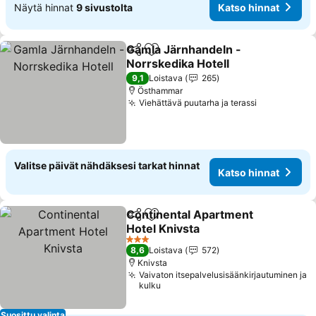
Näytä hinnat
9 sivustolta
Katso hinnat
Gamla Järnhandeln -
Jaa
Lisää suosikkeihin
Norrskedika Hotell
9,1
Loistava
265
Östhammar
Viehättävä puutarha ja terassi
Valitse päivät nähdäksesi tarkat hinnat
Katso hinnat
Continental Apartment
Jaa
Lisää suosikkeihin
Hotel Knivsta
3 Tähtiluokitus
8,6
Loistava
572
Knivsta
Vaivaton itsepalvelusisäänkirjautuminen ja
kulku
Suosittu valinta