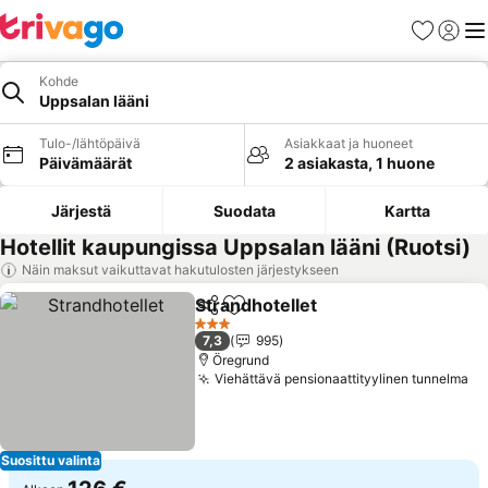
Suosikit
Kirjaud
Val
Kohde
Uppsalan lääni
Tulo-/lähtöpäivä
Asiakkaat ja huoneet
Päivämäärät
2 asiakasta, 1 huone
Järjestä
Suodata
Kartta
Hotellit kaupungissa Uppsalan lääni (Ruotsi)
Näin maksut vaikuttavat hakutulosten järjestykseen
Strandhotellet
Jaa
Lisää suosikkeihin
3 Tähtiluokitus
7,3
995
Öregrund
Viehättävä pensionaattityylinen tunnelma
Suosittu valinta