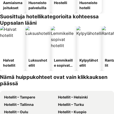
Aamiaisma
Huoneisto
Hostelli
Huoneisto
joitukset
palveluilla
hotelli
Suosittuja hotellikategorioita kohteessa
Uppsalan lääni
Halvat
Luksushot
Lemmikeill
Kylpylähot
Rant
hotellit
ellit
e sopivat
ellit
lit
hotellit
Nämä huippukohteet ovat vain klikkauksen
päässä
Hotellit – Tampere
Hotellit – Helsinki
Hotellit – Tallinna
Hotellit – Turku
Hotellit – Oulu
Hotellit – Kuopio