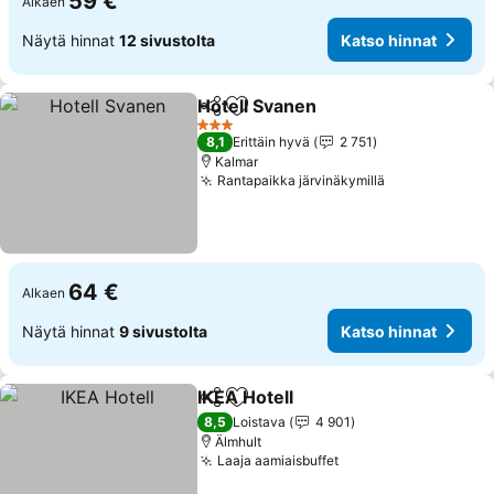
59 €
Alkaen
Näytä hinnat
12 sivustolta
Katso hinnat
Hotell Svanen
Jaa
Lisää suosikkeihin
Katso hinnat
3 Tähtiluokitus
8,1
Erittäin hyvä
2 751
Kalmar
Rantapaikka järvinäkymillä
Katso hinnat
64 €
Alkaen
Näytä hinnat
9 sivustolta
Katso hinnat
IKEA Hotell
Jaa
Lisää suosikkeihin
Katso hinnat
8,5
Loistava
4 901
Älmhult
Laaja aamiaisbuffet
Katso hinnat