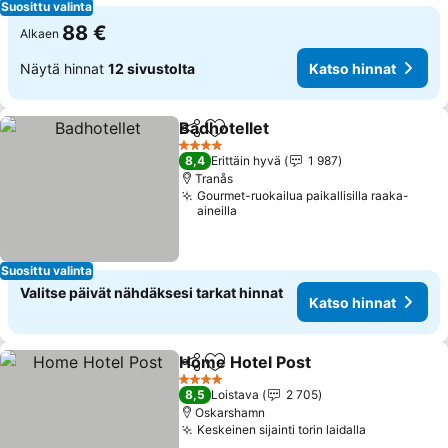
Suosittu valinta
88 €
Alkaen
Näytä hinnat
12 sivustolta
Katso hinnat
Badhotellet
Jaa
Lisää suosikkeihin
Katso hinnat
4 Tähtiluokitus
8,4
Erittäin hyvä
1 987
Tranås
Gourmet-ruokailua paikallisilla raaka-
aineilla
Suosittu valinta
Valitse päivät nähdäksesi tarkat hinnat
Katso hinnat
Home Hotel Post
Jaa
Lisää suosikkeihin
Katso hin
4 Tähtiluokitus
8,5
Loistava
2 705
Oskarshamn
Keskeinen sijainti torin laidalla
Katso hinn