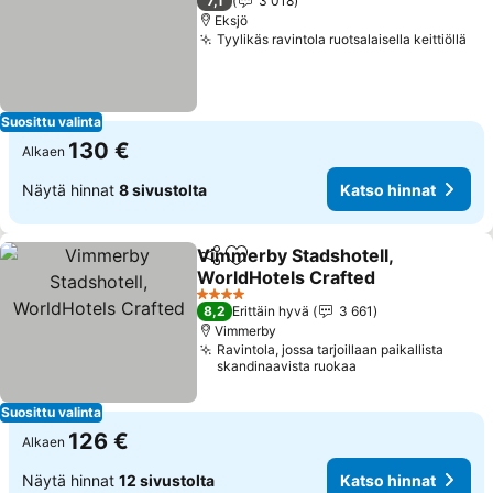
7,1
3 018
Eksjö
Tyylikäs ravintola ruotsalaisella keittiöllä
Kat
Suosittu valinta
130 €
Alkaen
Näytä hinnat
8 sivustolta
Katso hinnat
Vimmerby Stadshotell,
Jaa
Lisää suosikkeihin
WorldHotels Crafted
Katso hinnat
4 Tähtiluokitus
8,2
Erittäin hyvä
3 661
Vimmerby
Ravintola, jossa tarjoillaan paikallista
skandinaavista ruokaa
Suosittu valinta
126 €
Alkaen
Näytä hinnat
12 sivustolta
Katso hinnat