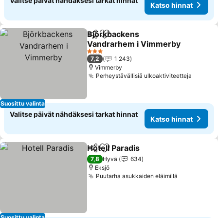
Valitse päivät nähdäksesi tarkat hinnat
Katso hinnat
Björkbackens
Jaa
Lisää suosikkeihin
Vandrarhem i Vimmerby
Katso hinnat
3 Tähtiluokitus
7,2
1 243
Vimmerby
Perheystävällisiä ulkoaktiviteetteja
Katso 
Suosittu valinta
Valitse päivät nähdäksesi tarkat hinnat
Katso hinnat
Hotell Paradis
Jaa
Lisää suosikkeihin
Katso hinnat
7,8
Hyvä
634
Eksjö
Puutarha asukkaiden eläimillä
Katso hinn
Suosittu valinta