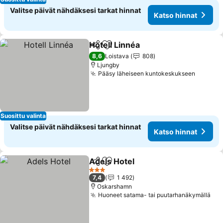
Valitse päivät nähdäksesi tarkat hinnat
Katso hinnat
Hotell Linnéa
Jaa
Lisää suosikkeihin
Katso hinnat
8,6
Loistava
808
Ljungby
Pääsy läheiseen kuntokeskukseen
Katso h
Suosittu valinta
Valitse päivät nähdäksesi tarkat hinnat
Katso hinnat
Adels Hotel
Jaa
Lisää suosikkeihin
Katso hinnat
3 Tähtiluokitus
7,4
1 492
Oskarshamn
Huoneet satama- tai puutarhanäkymällä
Kat