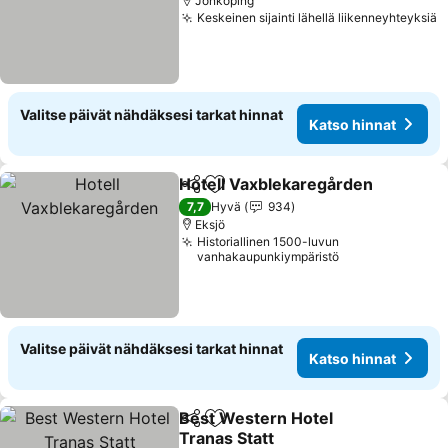
Jönköping
Keskeinen sijainti lähellä liikenneyhteyksiä
K
Valitse päivät nähdäksesi tarkat hinnat
Katso hinnat
Hotell Vaxblekaregården
Jaa
Lisää suosikkeihin
K
7,7
Hyvä
934
Eksjö
Historiallinen 1500-luvun
vanhakaupunkiympäristö
Valitse päivät nähdäksesi tarkat hinnat
Katso hinnat
Best Western Hotel
Jaa
Lisää suosikkeihin
Tranas Statt