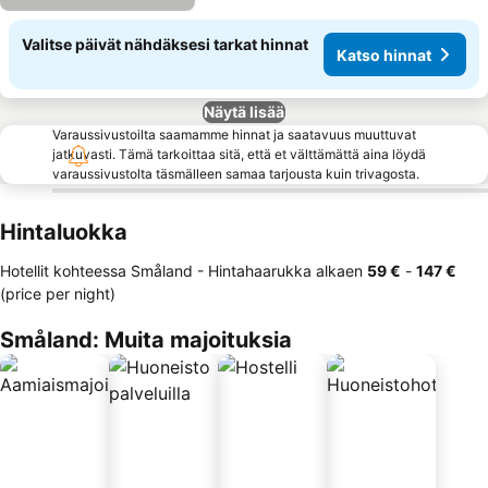
Valitse päivät nähdäksesi tarkat hinnat
Katso hinnat
Näytä lisää
Varaussivustoilta saamamme hinnat ja saatavuus muuttuvat
jatkuvasti. Tämä tarkoittaa sitä, että et välttämättä aina löydä
varaussivustolta täsmälleen samaa tarjousta kuin trivagosta.
Hintaluokka
Hotellit kohteessa Småland -
Hintahaarukka
alkaen
‎59 €
-
‎147 €
(price per night)
Småland: Muita majoituksia