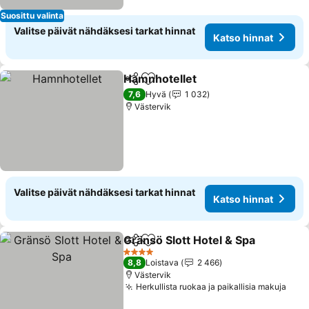
Suosittu valinta
Valitse päivät nähdäksesi tarkat hinnat
Katso hinnat
Hamnhotellet
Jaa
Lisää suosikkeihin
Katso hinnat
7,6
Hyvä
1 032
Västervik
Valitse päivät nähdäksesi tarkat hinnat
Katso hinnat
Gränsö Slott Hotel & Spa
Jaa
Lisää suosikkeihin
K
4 Tähtiluokitus
8,8
Loistava
2 466
Västervik
Herkullista ruokaa ja paikallisia makuja
Kats