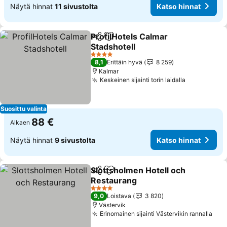
Näytä hinnat
11 sivustolta
Katso hinnat
ProfilHotels Calmar
Jaa
Lisää suosikkeihin
Stadshotell
Katso hinnat
4 Tähtiluokitus
8,1
Erittäin hyvä
8 259
Kalmar
Keskeinen sijainti torin laidalla
Katso hinn
Suosittu valinta
88 €
Alkaen
Näytä hinnat
9 sivustolta
Katso hinnat
Slottsholmen Hotell och
Jaa
Lisää suosikkeihin
Restaurang
Katso hinnat
4 Tähtiluokitus
9,0
Loistava
3 820
Västervik
Erinomainen sijainti Västervikin rannalla
Kat