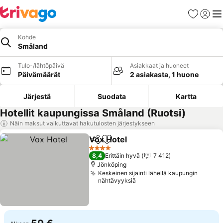
Suosikit
Kirjaud
Val
Kohde
Småland
Tulo-/lähtöpäivä
Asiakkaat ja huoneet
Päivämäärät
2 asiakasta, 1 huone
Järjestä
Suodata
Kartta
Hotellit kaupungissa Småland (Ruotsi)
Näin maksut vaikuttavat hakutulosten järjestykseen
Vox Hotel
Jaa
Lisää suosikkeihin
Katso hinnat
4 Tähtiluokitus
8,4
Erittäin hyvä
7 412
Jönköping
Keskeinen sijainti lähellä kaupungin
nähtävyyksiä