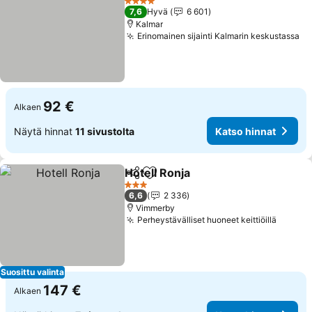
4 Tähtiluokitus
7,6
Hyvä
6 601
Kalmar
Erinomainen sijainti Kalmarin keskustassa
Ka
92 €
Alkaen
Näytä hinnat
11 sivustolta
Katso hinnat
Hotell Ronja
Jaa
Lisää suosikkeihin
Katso hinnat
3 Tähtiluokitus
6,6
2 336
Vimmerby
Perheystävälliset huoneet keittiöillä
Katso 
Suosittu valinta
147 €
Alkaen