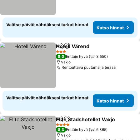
Valitse päivät nähdäksesi tarkat hinnat
Katso hinnat
Hotell Värend
Jaa
Lisää suosikkeihin
Katso hinnat
3 Tähtiluokitus
8,0
Erittäin hyvä
3 550
Växjö
Rentouttava puutarha ja terassi
Katso hin
Valitse päivät nähdäksesi tarkat hinnat
Katso hinnat
Elite Stadshotellet Vaxjo
Jaa
Lisää suosikkeihin
Ka
4 Tähtiluokitus
8,3
Erittäin hyvä
6 365
Växjö