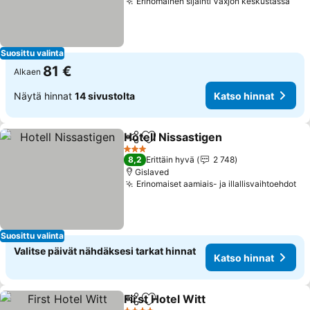
Erinomainen sijainti Växjön keskustassa
Kat
Suosittu valinta
81 €
Alkaen
Näytä hinnat
14 sivustolta
Katso hinnat
Hotell Nissastigen
Jaa
Lisää suosikkeihin
Katso hi
3 Tähtiluokitus
8,2
Erittäin hyvä
2 748
Gislaved
Erinomaiset aamiais- ja illallisvaihtoehdot
Ka
Suosittu valinta
Valitse päivät nähdäksesi tarkat hinnat
Katso hinnat
First Hotel Witt
Jaa
Lisää suosikkeihin
Katso hinna