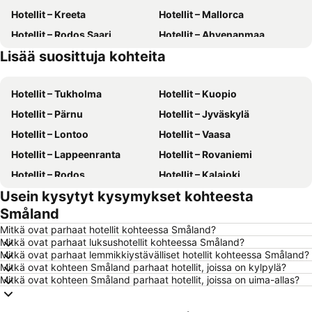
Hotellit – Kreeta
Hotellit – Mallorca
Hotellit – Rodos Saari
Hotellit – Ahvenanmaa
Lisää suosittuja kohteita
Hotellit – Suomi
Hotellit – Gran Canaria
Hotellit – Tukholma
Hotellit – Kuopio
Hotellit – Pärnu
Hotellit – Jyväskylä
Hotellit – Lontoo
Hotellit – Vaasa
Hotellit – Lappeenranta
Hotellit – Rovaniemi
Hotellit – Rodos
Hotellit – Kalajoki
Usein kysytyt kysymykset kohteesta
Hotellit – Alanya
Hotellit – Joensuu
Småland
Hotellit – Fuengirola
Hotellit – Kööpenhamina
Mitkä ovat parhaat hotellit kohteessa Småland?
Hotellit – Savonlinna
Hotellit – Gdańsk
Mitkä ovat parhaat luksushotellit kohteessa Småland?
Mitkä ovat parhaat lemmikkiystävälliset hotellit kohteessa Småland?
Hotellit – Lahti
Hotellit – Hämeenlinna
Mitkä ovat kohteen Småland parhaat hotellit, joissa on kylpylä?
Hotellit – Seinäjoki
Hotellit – Kreikka
Mitkä ovat kohteen Småland parhaat hotellit, joissa on uima-allas?
Hotellit – Malta
Hotellit – Aurinkorannikko