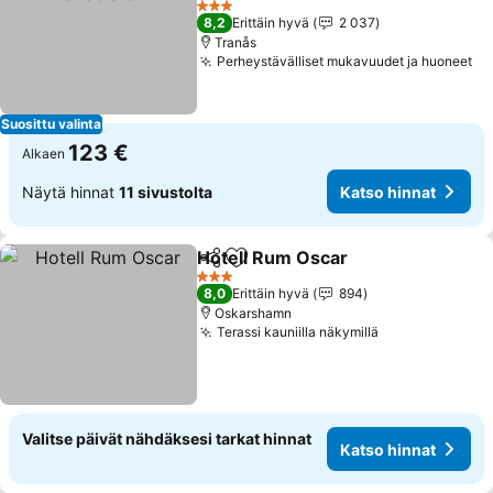
Katso hinnat
3 Tähtiluokitus
8,2
Erittäin hyvä
2 037
Tranås
Perheystävälliset mukavuudet ja huoneet
Ka
Suosittu valinta
123 €
Alkaen
Näytä hinnat
11 sivustolta
Katso hinnat
Hotell Rum Oscar
Jaa
Lisää suosikkeihin
Katso hi
3 Tähtiluokitus
8,0
Erittäin hyvä
894
Oskarshamn
Terassi kauniilla näkymillä
Katso hinnat
Valitse päivät nähdäksesi tarkat hinnat
Katso hinnat