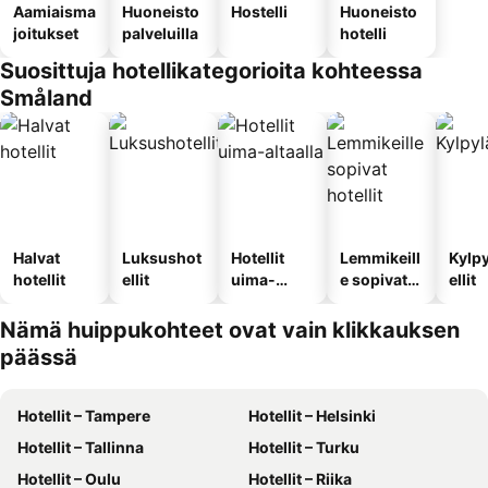
Aamiaisma
Huoneisto
Hostelli
Huoneisto
joitukset
palveluilla
hotelli
Suosittuja hotellikategorioita kohteessa
Småland
Halvat
Luksushot
Hotellit
Lemmikeill
Kylp
hotellit
ellit
uima-
e sopivat
ellit
altaalla
hotellit
Nämä huippukohteet ovat vain klikkauksen
päässä
Hotellit – Tampere
Hotellit – Helsinki
Hotellit – Tallinna
Hotellit – Turku
Hotellit – Oulu
Hotellit – Riika