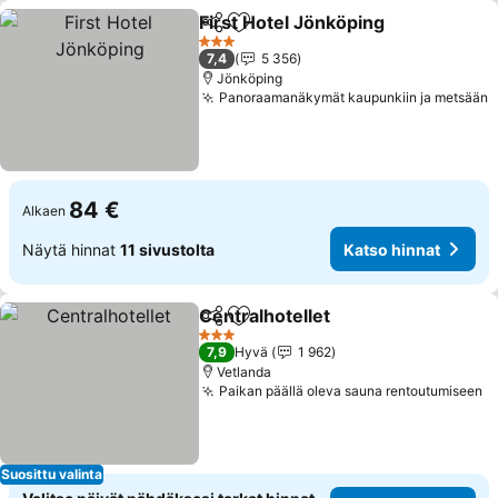
First Hotel Jönköping
Jaa
Lisää suosikkeihin
Kats
3 Tähtiluokitus
7,4
5 356
Jönköping
Panoraamanäkymät kaupunkiin ja metsään
K
84 €
Alkaen
Näytä hinnat
11 sivustolta
Katso hinnat
Centralhotellet
Jaa
Lisää suosikkeihin
Katso hinna
3 Tähtiluokitus
7,9
Hyvä
1 962
Vetlanda
Paikan päällä oleva sauna rentoutumiseen
K
Suosittu valinta