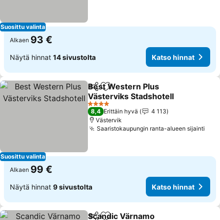
Suosittu valinta
93 €
Alkaen
Näytä hinnat
14 sivustolta
Katso hinnat
Best Western Plus
Jaa
Lisää suosikkeihin
Västerviks Stadshotell
Katso hinnat
4 Tähtiluokitus
8,4
Erittäin hyvä
4 113
Västervik
Saaristokaupungin ranta-alueen sijainti
Kats
Suosittu valinta
99 €
Alkaen
Näytä hinnat
9 sivustolta
Katso hinnat
Scandic Värnamo