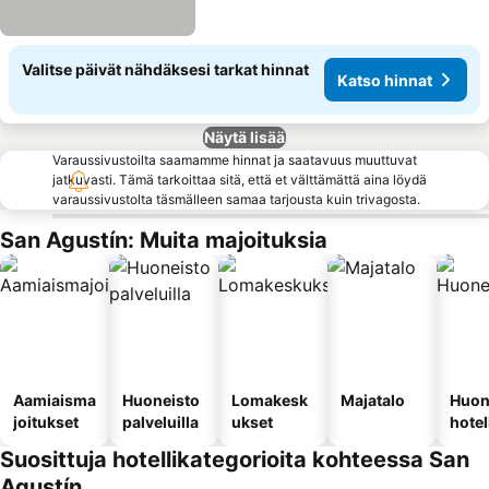
Valitse päivät nähdäksesi tarkat hinnat
Katso hinnat
Näytä lisää
Varaussivustoilta saamamme hinnat ja saatavuus muuttuvat
jatkuvasti. Tämä tarkoittaa sitä, että et välttämättä aina löydä
varaussivustolta täsmälleen samaa tarjousta kuin trivagosta.
San Agustín: Muita majoituksia
Aamiaisma
Huoneisto
Lomakesk
Majatalo
Huon
joitukset
palveluilla
ukset
hotel
Suosittuja hotellikategorioita kohteessa San
Agustín