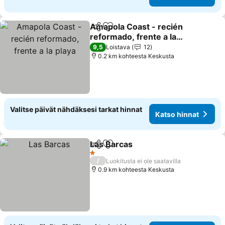
Amapola Coast - recién
Jaa
Lisää suosikkeihin
reformado, frente a la
playa
9,5
Loistava
12
0.2 km kohteesta Keskusta
Valitse päivät nähdäksesi tarkat hinnat
Katso hinnat
Las Barcas
Jaa
Lisää suosikkeihin
1 Tähtiluokitus
/
Luokitusta ei ole saatavilla
0.9 km kohteesta Keskusta