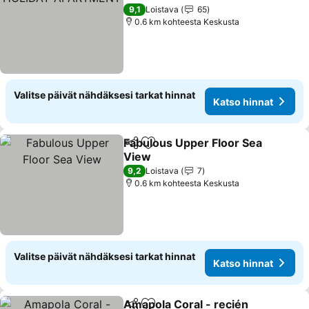
9,1
Loistava
65
0.6 km kohteesta Keskusta
Valitse päivät nähdäksesi tarkat hinnat
Katso hinnat
Fabulous Upper Floor Sea
Jaa
Lisää suosikkeihin
View
9,2
Loistava
7
0.6 km kohteesta Keskusta
Valitse päivät nähdäksesi tarkat hinnat
Katso hinnat
Amapola Coral - recién