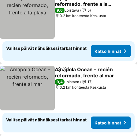
Jaa
Lisää suosikkeihin
reformado, frente a la
playa
9,6
Loistava
5
0.2 km kohteesta Keskusta
Valitse päivät nähdäksesi tarkat hinnat
Katso hinnat
Amapola Ocean - recién
Jaa
Lisää suosikkeihin
reformado, frente al mar
9,4
Loistava
17
0.2 km kohteesta Keskusta
Valitse päivät nähdäksesi tarkat hinnat
Katso hinnat