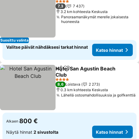
4 Tähtiluokitus
7,3
7 437
3.2 km kohteesta Keskusta
Panoraamanäkymät merelle jokaisesta
huoneesta
Suosittu valinta
Valitse päivät nähdäksesi tarkat hinnat
Katso hinnat
Hotel San Agustin Beach
Jaa
Lisää suosikkeihin
Club
4 Tähtiluokitus
8,6
Loistava
2 273
0.3 km kohteesta Keskusta
Lähellä ostosmahdollisuuksia ja golfkenttiä
800 €
Alkaen
Näytä hinnat
2 sivustolta
Katso hinnat