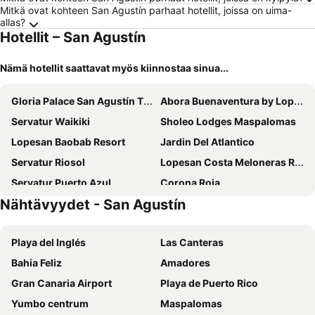
Mitkä ovat kohteen San Agustín parhaat hotellit, joissa on uima-
allas?
Hotellit – San Agustín
Nämä hotellit saattavat myös kiinnostaa sinua...
Gloria Palace San Agustín Thalasso & Hotel
Abora Buenaventura by Lopesan Hotels
Servatur Waikiki
Sholeo Lodges Maspalomas
Lopesan Baobab Resort
Jardin Del Atlantico
Servatur Riosol
Lopesan Costa Meloneras Resort & SPA
Servatur Puerto Azul
Corona Roja
Nähtävyydet - San Agustín
Relaxia Beverly Park
HD Parque Cristobal Gran Canaria
Vista Oasis
Servatur Don Miguel - Adults Only
Playa del Inglés
Las Canteras
Hotel LIVVO Koala Garden
Palm Oasis Maspalomas
Bahia Feliz
Amadores
Mirador Maspalomas by Dunas
Roca Verde by Folias Hotels
Gran Canaria Airport
Playa de Puerto Rico
Hotel Europalace
Servatur Playa Bonita
Yumbo centrum
Maspalomas
Lopesan Villa del Conde Resort & Thalasso
HL Suitehotel Playa del Ingles