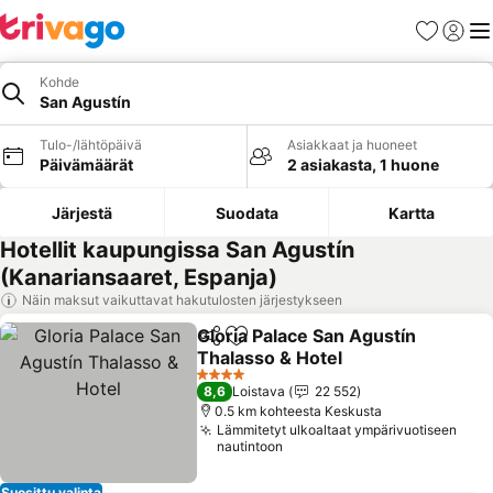
Suosikit
Kirjaud
Val
Kohde
San Agustín
Tulo-/lähtöpäivä
Asiakkaat ja huoneet
Päivämäärät
2 asiakasta, 1 huone
Järjestä
Suodata
Kartta
Hotellit kaupungissa San Agustín
(Kanariansaaret, Espanja)
Näin maksut vaikuttavat hakutulosten järjestykseen
Gloria Palace San Agustín
Jaa
Lisää suosikkeihin
Thalasso & Hotel
4 Tähtiluokitus
8,6
Loistava
22 552
0.5 km kohteesta Keskusta
Lämmitetyt ulkoaltaat ympärivuotiseen
nautintoon
Suosittu valinta