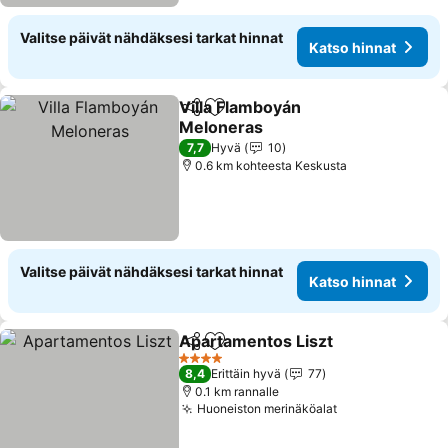
Valitse päivät nähdäksesi tarkat hinnat
Katso hinnat
Villa Flamboyán
Jaa
Lisää suosikkeihin
Meloneras
7,7
Hyvä
10
0.6 km kohteesta Keskusta
Valitse päivät nähdäksesi tarkat hinnat
Katso hinnat
Apartamentos Liszt
Jaa
Lisää suosikkeihin
4 Tähtiluokitus
8,4
Erittäin hyvä
77
0.1 km rannalle
Huoneiston merinäköalat