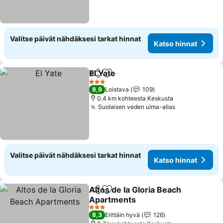
Valitse päivät nähdäksesi tarkat hinnat
Katso hinnat
El Yate
Jaa
Lisää suosikkeihin
3 Tähtiluokitus
8,9
Loistava
109
0.4 km kohteesta Keskusta
Suolaisen veden uima-allas
Valitse päivät nähdäksesi tarkat hinnat
Katso hinnat
Altos de la Gloria Beach
Jaa
Lisää suosikkeihin
Apartments
3 Tähtiluokitus
8,3
Erittäin hyvä
126