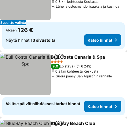
0.3 km kohteesta Keskusta
Lähellä ostosmahdollisuuksia ja kasinoa
Suosittu valinta
126 €
Alkaen
Näytä hinnat
13 sivustolta
Katso hinnat
Bull Costa Canaria & Spa
Jaa
Lisää suosikkeihin
4 Tähtiluokitus
9,0
Loistava
6 249
0.2 km kohteesta Keskusta
Suora pääsy San Agustínin rannalle
Valitse päivät nähdäksesi tarkat hinnat
Katso hinnat
BlueBay Beach Club
Jaa
Lisää suosikkeihin