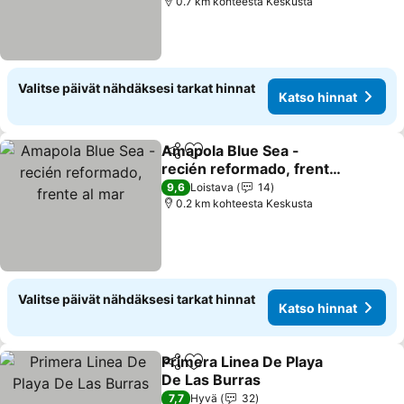
0.7 km kohteesta Keskusta
Valitse päivät nähdäksesi tarkat hinnat
Katso hinnat
Amapola Blue Sea -
Jaa
Lisää suosikkeihin
recién reformado, frente
al mar
9,6
Loistava
14
0.2 km kohteesta Keskusta
Valitse päivät nähdäksesi tarkat hinnat
Katso hinnat
Primera Linea De Playa
Jaa
Lisää suosikkeihin
De Las Burras
7,7
Hyvä
32