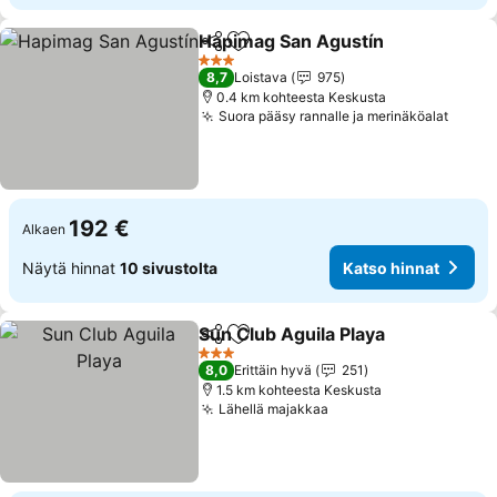
Hapimag San Agustín
Jaa
Lisää suosikkeihin
3 Tähtiluokitus
8,7
Loistava
975
0.4 km kohteesta Keskusta
Suora pääsy rannalle ja merinäköalat
192 €
Alkaen
Näytä hinnat
10 sivustolta
Katso hinnat
Sun Club Aguila Playa
Jaa
Lisää suosikkeihin
3 Tähtiluokitus
8,0
Erittäin hyvä
251
1.5 km kohteesta Keskusta
Lähellä majakkaa