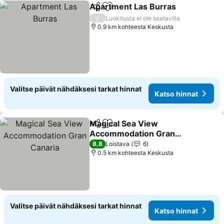
Apartment Las Burras
Jaa
Lisää suosikkeihin
/
Luokitusta ei ole saatavilla
0.9 km kohteesta Keskusta
Valitse päivät nähdäksesi tarkat hinnat
Katso hinnat
Magical Sea View
Jaa
Lisää suosikkeihin
Accommodation Gran
Canaria
8,8
Loistava
6
0.5 km kohteesta Keskusta
Valitse päivät nähdäksesi tarkat hinnat
Katso hinnat