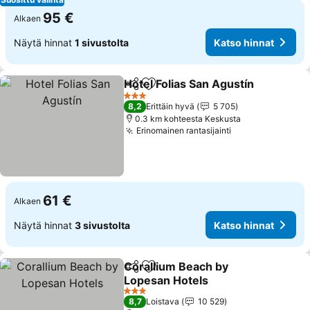
95 €
Alkaen
Näytä hinnat
1 sivustolta
Katso hinnat
Hotel Folias San Agustín
Jaa
Lisää suosikkeihin
3 Tähtiluokitus
8,2
Erittäin hyvä
5 705
0.3 km kohteesta Keskusta
Erinomainen rantasijainti
61 €
Alkaen
Näytä hinnat
3 sivustolta
Katso hinnat
Corallium Beach by
Jaa
Lisää suosikkeihin
Lopesan Hotels
3 Tähtiluokitus
8,7
Loistava
10 529