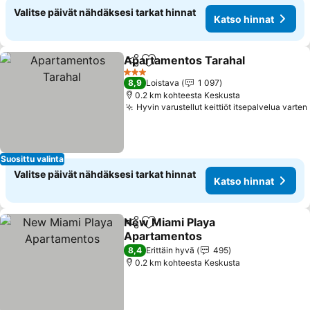
Valitse päivät nähdäksesi tarkat hinnat
Katso hinnat
Apartamentos Tarahal
Jaa
Lisää suosikkeihin
3 Tähtiluokitus
8,9
Loistava
1 097
0.2 km kohteesta Keskusta
Hyvin varustellut keittiöt itsepalvelua varten
Suosittu valinta
Valitse päivät nähdäksesi tarkat hinnat
Katso hinnat
New Miami Playa
Jaa
Lisää suosikkeihin
Apartamentos
8,4
Erittäin hyvä
495
0.2 km kohteesta Keskusta