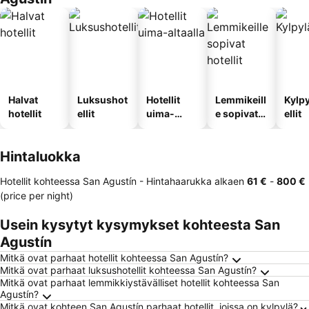
Halvat
Luksushot
Hotellit
Lemmikeill
Kylp
hotellit
ellit
uima-
e sopivat
ellit
altaalla
hotellit
Hintaluokka
Hotellit kohteessa San Agustín -
Hintahaarukka
alkaen
‎61 €
-
‎800 €
(price per night)
Usein kysytyt kysymykset kohteesta San
Agustín
Mitkä ovat parhaat hotellit kohteessa San Agustín?
Mitkä ovat parhaat luksushotellit kohteessa San Agustín?
Mitkä ovat parhaat lemmikkiystävälliset hotellit kohteessa San
Agustín?
Mitkä ovat kohteen San Agustín parhaat hotellit, joissa on kylpylä?