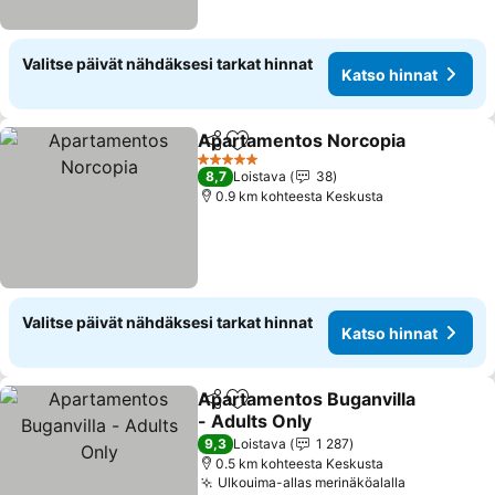
Valitse päivät nähdäksesi tarkat hinnat
Katso hinnat
Apartamentos Norcopia
Jaa
Lisää suosikkeihin
5 Tähtiluokitus
8,7
Loistava
38
0.9 km kohteesta Keskusta
Valitse päivät nähdäksesi tarkat hinnat
Katso hinnat
Apartamentos Buganvilla
Jaa
Lisää suosikkeihin
- Adults Only
9,3
Loistava
1 287
0.5 km kohteesta Keskusta
Ulkouima-allas merinäköalalla