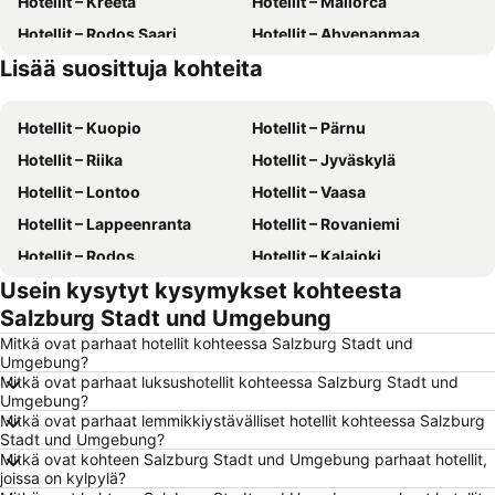
Hotellit – Kreeta
Hotellit – Mallorca
Hotellit – Rodos Saari
Hotellit – Ahvenanmaa
Lisää suosittuja kohteita
Hotellit – Kreikka
Hotellit – Aurinkorannikko
Hotellit – Kuopio
Hotellit – Pärnu
Hotellit – Riika
Hotellit – Jyväskylä
Hotellit – Lontoo
Hotellit – Vaasa
Hotellit – Lappeenranta
Hotellit – Rovaniemi
Hotellit – Rodos
Hotellit – Kalajoki
Usein kysytyt kysymykset kohteesta
Hotellit – Alanya
Hotellit – Joensuu
Salzburg Stadt und Umgebung
Hotellit – Fuengirola
Hotellit – Kööpenhamina
Mitkä ovat parhaat hotellit kohteessa Salzburg Stadt und
Hotellit – Savonlinna
Hotellit – Gdańsk
Umgebung?
Mitkä ovat parhaat luksushotellit kohteessa Salzburg Stadt und
Hotellit – Lahti
Hotellit – Hämeenlinna
Umgebung?
Hotellit – Seinäjoki
Hotellit – Suomi
Mitkä ovat parhaat lemmikkiystävälliset hotellit kohteessa Salzburg
Stadt und Umgebung?
Hotellit – Gran Canaria
Hotellit – Malta
Mitkä ovat kohteen Salzburg Stadt und Umgebung parhaat hotellit,
joissa on kylpylä?
Hotellit – Teneriffa
Hotellit – Gardajärvi