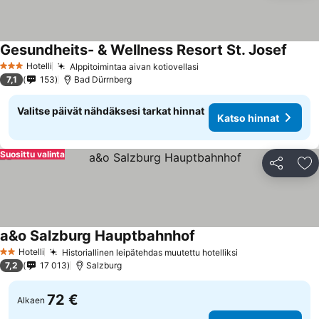
Gesundheits- & Wellness Resort St. Josef
Hotelli
Alppitoimintaa aivan kotiovellasi
3 Tähtiluokitus
7,1
153
Bad Dürrnberg
Valitse päivät nähdäksesi tarkat hinnat
Katso hinnat
Suosittu valinta
Jaa
Li
a&o Salzburg Hauptbahnhof
Hotelli
Historiallinen leipätehdas muutettu hotelliksi
2 Tähtiluokitus
7,2
17 013
Salzburg
72 €
Alkaen