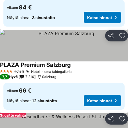
94 €
Alkaen
Näytä hinnat
3 sivustolta
Katso hinnat
Jaa
Li
PLAZA Premium Salzburg
Hotelli
Hotellin oma taidegalleria
4 Tähtiluokitus
7,7
Hyvä
7 210
Salzburg
66 €
Alkaen
Näytä hinnat
12 sivustolta
Katso hinnat
Suosittu valinta
Jaa
Li