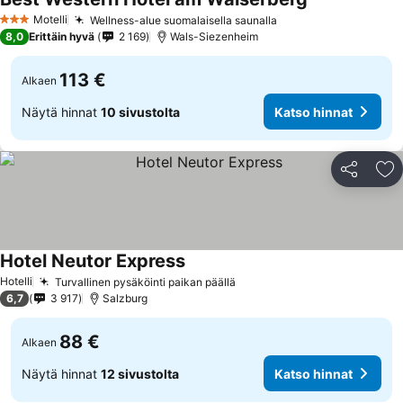
Motelli
Wellness-alue suomalaisella saunalla
3 Tähtiluokitus
8,0
Erittäin hyvä
2 169
Wals-Siezenheim
113 €
Alkaen
Näytä hinnat
10 sivustolta
Katso hinnat
Jaa
Li
Hotel Neutor Express
Hotelli
Turvallinen pysäköinti paikan päällä
6,7
3 917
Salzburg
88 €
Alkaen
Näytä hinnat
12 sivustolta
Katso hinnat