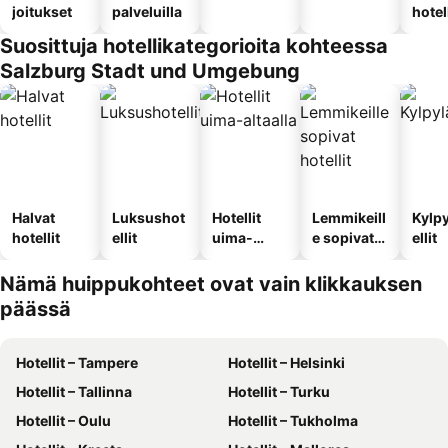
joitukset
palveluilla
hotel
Suosittuja hotellikategorioita kohteessa
Salzburg Stadt und Umgebung
Halvat
Luksushot
Hotellit
Lemmikeill
Kylp
hotellit
ellit
uima-
e sopivat
ellit
altaalla
hotellit
Nämä huippukohteet ovat vain klikkauksen
päässä
Hotellit – Tampere
Hotellit – Helsinki
Hotellit – Tallinna
Hotellit – Turku
Hotellit – Oulu
Hotellit – Tukholma