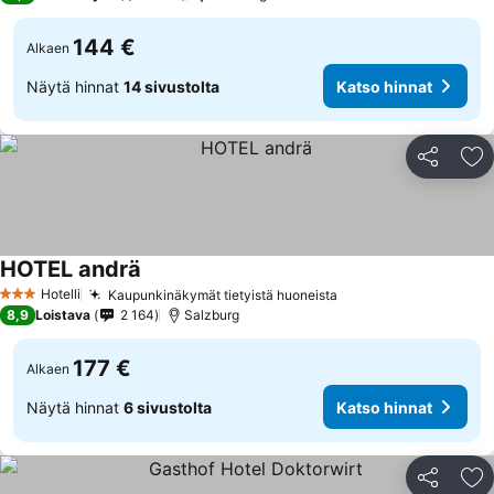
144 €
Alkaen
Näytä hinnat
14 sivustolta
Katso hinnat
Jaa
Li
HOTEL andrä
Hotelli
Kaupunkinäkymät tietyistä huoneista
3 Tähtiluokitus
8,9
Loistava
2 164
Salzburg
177 €
Alkaen
Näytä hinnat
6 sivustolta
Katso hinnat
Jaa
Li