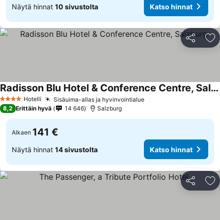
Näytä hinnat
10 sivustolta
Katso hinnat
Jaa
Li
Radisson Blu Hotel & Conference Centre, Salzburg
Hotelli
Sisäuima-allas ja hyvinvointialue
4 Tähtiluokitus
8,2
Erittäin hyvä
14 646
Salzburg
141 €
Alkaen
Näytä hinnat
14 sivustolta
Katso hinnat
Jaa
Li