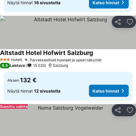
Näytä hinnat
16 sivustolta
Katso hinnat
Jaa
Li
Altstadt Hotel Hofwirt Salzburg
Hotelli
Parvekkeelliset huoneet ja upeat näkymät
3 Tähtiluokitus
8,5
Loistava
15 025
Salzburg
132 €
Alkaen
Näytä hinnat
12 sivustolta
Katso hinnat
Suosittu valinta
Jaa
Li