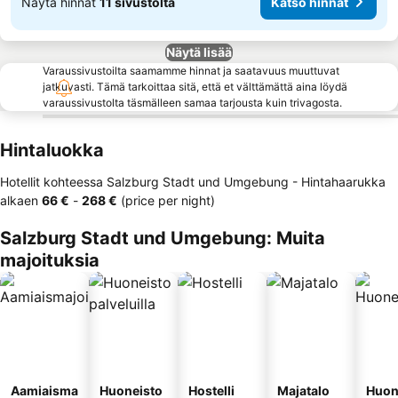
Näytä hinnat
11 sivustolta
Katso hinnat
Näytä lisää
Varaussivustoilta saamamme hinnat ja saatavuus muuttuvat
jatkuvasti. Tämä tarkoittaa sitä, että et välttämättä aina löydä
varaussivustolta täsmälleen samaa tarjousta kuin trivagosta.
Hintaluokka
Hotellit kohteessa Salzburg Stadt und Umgebung -
Hintahaarukka
alkaen
‎66 €
-
‎268 €
(price per night)
Salzburg Stadt und Umgebung: Muita
majoituksia
Aamiaisma
Huoneisto
Hostelli
Majatalo
Huon