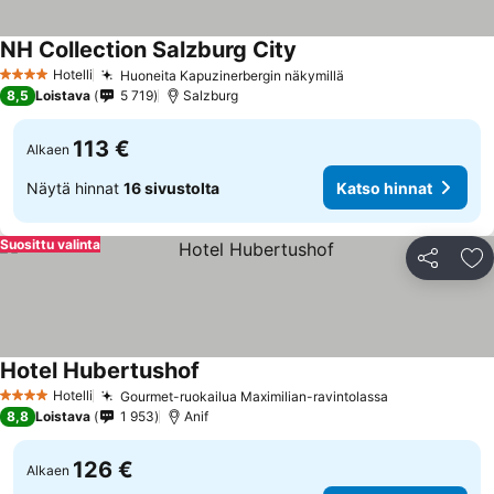
NH Collection Salzburg City
Hotelli
Huoneita Kapuzinerbergin näkymillä
4 Tähtiluokitus
8,5
Loistava
5 719
Salzburg
113 €
Alkaen
Näytä hinnat
16 sivustolta
Katso hinnat
Suosittu valinta
Jaa
Li
Hotel Hubertushof
Hotelli
Gourmet-ruokailua Maximilian-ravintolassa
4 Tähtiluokitus
8,8
Loistava
1 953
Anif
126 €
Alkaen