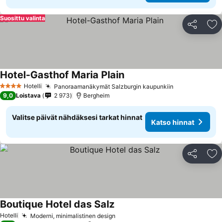
Suosittu valinta
Jaa
Li
Hotel-Gasthof Maria Plain
Hotelli
Panoraamanäkymät Salzburgin kaupunkiin
4 Tähtiluokitus
9,0
Loistava
2 973
Bergheim
Valitse päivät nähdäksesi tarkat hinnat
Katso hinnat
Jaa
Li
Boutique Hotel das Salz
Hotelli
Moderni, minimalistinen design