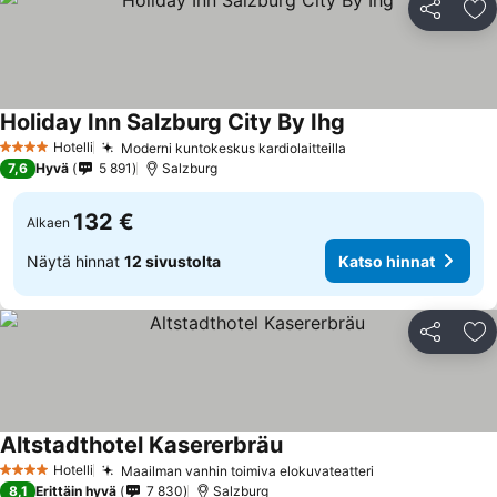
Jaa
Li
Holiday Inn Salzburg City By Ihg
Hotelli
Moderni kuntokeskus kardiolaitteilla
4 Tähtiluokitus
7,6
Hyvä
5 891
Salzburg
132 €
Alkaen
Näytä hinnat
12 sivustolta
Katso hinnat
Jaa
Li
Altstadthotel Kasererbräu
Hotelli
Maailman vanhin toimiva elokuvateatteri
4 Tähtiluokitus
8,1
Erittäin hyvä
7 830
Salzburg