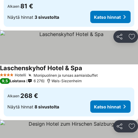
81 €
Alkaen
Näytä hinnat
3 sivustolta
Katso hinnat
Jaa
Li
Laschenskyhof Hotel & Spa
Hotelli
Monipuolinen ja runsas aamiaisbuffet
4 Tähtiluokitus
9,5
Loistava
6 276
Wals-Siezenheim
268 €
Alkaen
Näytä hinnat
8 sivustolta
Katso hinnat
Jaa
Li