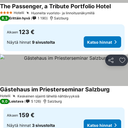
The Passenger, a Tribute Portfolio Hotel
Hotelli
Huoneita vuoristo- ja linnoitusnäkymillä
4 Tähtiluokitus
8,3
Erittäin hyvä
1 190
Salzburg
123 €
Alkaen
Näytä hinnat
9 sivustolta
Katso hinnat
Jaa
Li
Gästehaus im Priesterseminar Salzburg
Hotelli
Keskeinen sijainti lähellä nähtävyyksiä
9,0
Loistava
5 126
Salzburg
159 €
Alkaen
Näytä hinnat
3 sivustolta
Katso hinnat