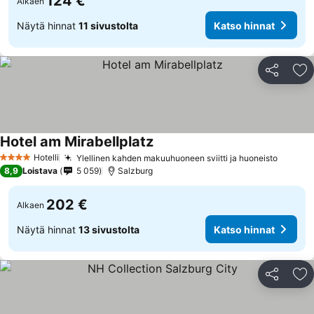
124 €
Alkaen
Näytä hinnat
11 sivustolta
Katso hinnat
Jaa
Li
Hotel am Mirabellplatz
Hotelli
Ylellinen kahden makuuhuoneen sviitti ja huoneisto
4 Tähtiluokitus
8,9
Loistava
5 059
Salzburg
202 €
Alkaen
Näytä hinnat
13 sivustolta
Katso hinnat
Jaa
Li