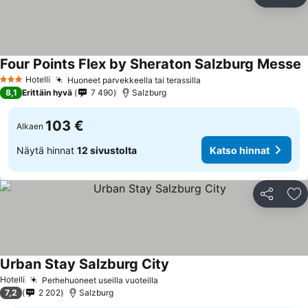
Jaa
Li
Four Points Flex by Sheraton Salzburg Messe
Hotelli
Huoneet parvekkeella tai terassilla
3 Tähtiluokitus
8,1
Erittäin hyvä
7 490
Salzburg
103 €
Alkaen
Näytä hinnat
12 sivustolta
Katso hinnat
Jaa
Li
Urban Stay Salzburg City
Hotelli
Perhehuoneet useilla vuoteilla
7,2
2 202
Salzburg