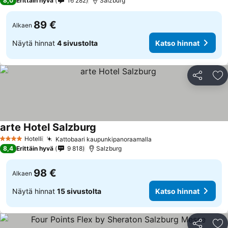
8,0
Erittäin hyvä
16 282
Salzburg
89 €
Alkaen
Näytä hinnat
4 sivustolta
Katso hinnat
Jaa
Li
arte Hotel Salzburg
Hotelli
Kattobaari kaupunkipanoraamalla
4 Tähtiluokitus
8,4
Erittäin hyvä
9 818
Salzburg
98 €
Alkaen
Näytä hinnat
15 sivustolta
Katso hinnat