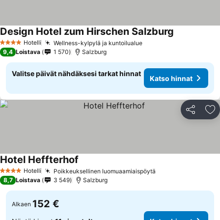
Design Hotel zum Hirschen Salzburg
Hotelli
Wellness-kylpylä ja kuntoilualue
4 Tähtiluokitus
9,4
Loistava
1 570
Salzburg
Valitse päivät nähdäksesi tarkat hinnat
Katso hinnat
Jaa
Li
Hotel Heffterhof
Hotelli
Poikkeuksellinen luomuaamiaispöytä
4 Tähtiluokitus
8,7
Loistava
3 549
Salzburg
152 €
Alkaen