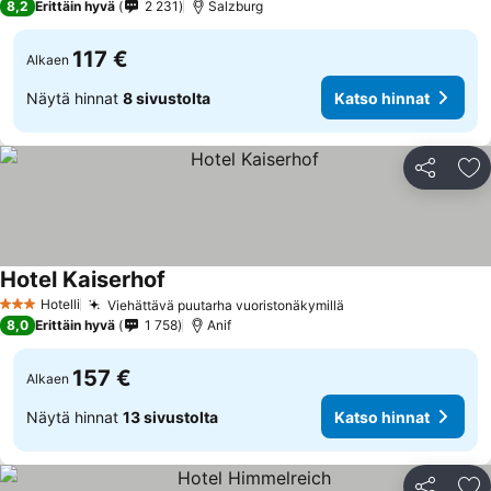
8,2
Erittäin hyvä
2 231
Salzburg
117 €
Alkaen
Näytä hinnat
8 sivustolta
Katso hinnat
Jaa
Li
Hotel Kaiserhof
Hotelli
Viehättävä puutarha vuoristonäkymillä
3 Tähtiluokitus
8,0
Erittäin hyvä
1 758
Anif
157 €
Alkaen
Näytä hinnat
13 sivustolta
Katso hinnat