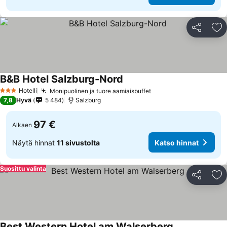
Jaa
Li
B&B Hotel Salzburg-Nord
Hotelli
Monipuolinen ja tuore aamiaisbuffet
3 Tähtiluokitus
7,8
Hyvä
5 484
Salzburg
97 €
Alkaen
Näytä hinnat
11 sivustolta
Katso hinnat
Suosittu valinta
Jaa
Li
Best Western Hotel am Walserberg