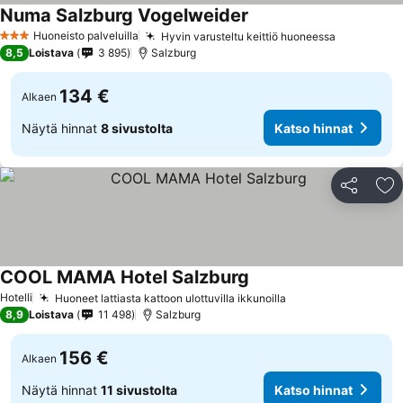
Numa Salzburg Vogelweider
Huoneisto palveluilla
Hyvin varusteltu keittiö huoneessa
3 Tähtiluokitus
8,5
Loistava
3 895
Salzburg
134 €
Alkaen
Näytä hinnat
8 sivustolta
Katso hinnat
Jaa
Li
COOL MAMA Hotel Salzburg
Hotelli
Huoneet lattiasta kattoon ulottuvilla ikkunoilla
8,9
Loistava
11 498
Salzburg
156 €
Alkaen
Näytä hinnat
11 sivustolta
Katso hinnat