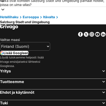
Mitkä ovat kohteen Salzburg Stadt und Umgebung parhaat hotellit,
Hotellit – Phuket
Hotellit – Koh Lanta
joissa on uima-allas?
Hotellit – Santorini Saari
Hotellit – Viro
Hotellihaku
Eurooppa
Itävalta
Hotellit – Espanja
Hotellit – Koh Samui
Salzburg Stadt und Umgebung
Hotellit – Kos Saari
Hotellit – Kypros
Hotellit – Lofoten
Hotellit – Uusimaa
Facebook
Twitter
Insta
Yo
Hotellit – Ylläs
Hotellit – Madeira
Valitse maasi
Hotellit – Kroatia
Hotellit – Saarenmaa
Lisää Googleen
Löydä tuloksemme helposti: lisää
trivago ensisijaiseksi lähteeksi
Googlessa.
Yritys
Tuotteemme
Ehdot ja käytännöt
Tuki