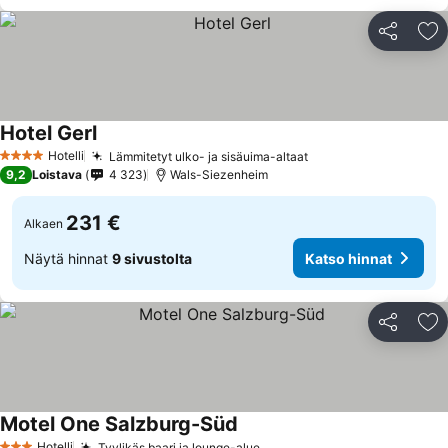
Jaa
Li
Hotel Gerl
Hotelli
Lämmitetyt ulko- ja sisäuima-altaat
4 Tähtiluokitus
9,2
Loistava
4 323
Wals-Siezenheim
231 €
Alkaen
Näytä hinnat
9 sivustolta
Katso hinnat
Jaa
Li
Motel One Salzburg-Süd
Hotelli
Tyylikäs baari ja lounge-alue