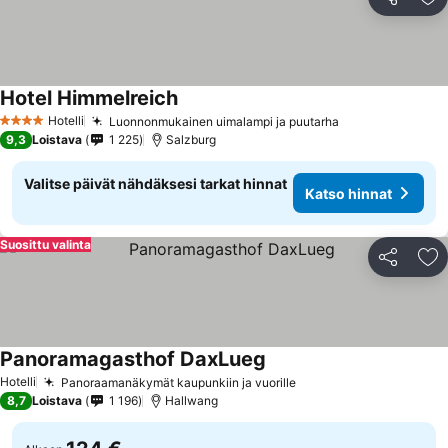
Jaa
Li
Hotel Himmelreich
Hotelli
Luonnonmukainen uimalampi ja puutarha
4 Tähtiluokitus
9,3
Loistava
1 225
Salzburg
Valitse päivät nähdäksesi tarkat hinnat
Katso hinnat
Suosittu valinta
Jaa
Li
Panoramagasthof DaxLueg
Hotelli
Panoraamanäkymät kaupunkiin ja vuorille
8,7
Loistava
1 196
Hallwang