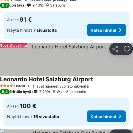
3 Tähtiluokitus
8,7
Loistava
9 439
Salzburg
91 €
Alkaen
Näytä hinnat
7 sivustolta
Katso hinnat
Suosittu valinta
Jaa
Li
Leonardo Hotel Salzburg Airport
Hotelli
Tilavat huoneet vuoristonäkymillä
4 Tähtiluokitus
8,4
Erittäin hyvä
7 499
Wals-Siezenheim
100 €
Alkaen
Näytä hinnat
16 sivustolta
Katso hinnat