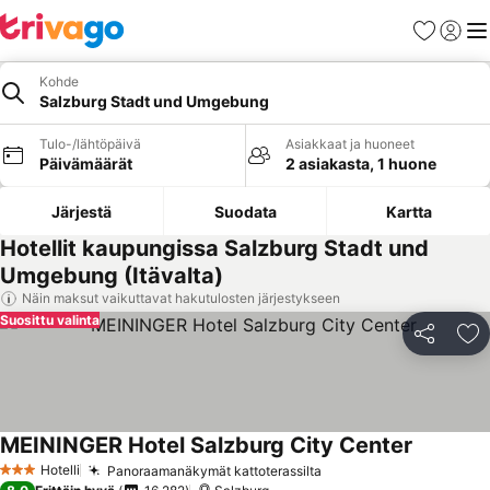
Suosikit
Kirjaud
Val
Kohde
Salzburg Stadt und Umgebung
Tulo-/lähtöpäivä
Asiakkaat ja huoneet
Päivämäärät
2 asiakasta, 1 huone
Järjestä
Suodata
Kartta
Hotellit kaupungissa Salzburg Stadt und
Umgebung (Itävalta)
Näin maksut vaikuttavat hakutulosten järjestykseen
Suosittu valinta
Jaa
Li
MEININGER Hotel Salzburg City Center
Hotelli
Panoraamanäkymät kattoterassilta
3 Tähtiluokitus