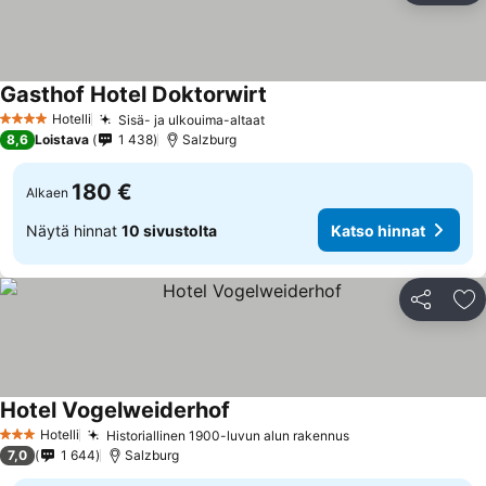
Gasthof Hotel Doktorwirt
Hotelli
Sisä- ja ulkouima-altaat
4 Tähtiluokitus
8,6
Loistava
1 438
Salzburg
180 €
Alkaen
Näytä hinnat
10 sivustolta
Katso hinnat
Jaa
Li
Hotel Vogelweiderhof
Hotelli
Historiallinen 1900-luvun alun rakennus
3 Tähtiluokitus
7,0
1 644
Salzburg