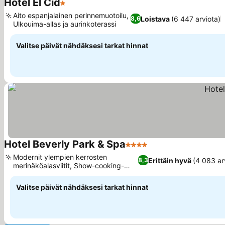
Hotel El Cid
1 Tähtiluokitus
Aito espanjalainen perinnemuotoilu,
Loistava
(6 447 arviota)
8,6
Ulkouima-allas ja aurinkoterassi
Valitse päivät nähdäksesi tarkat hinnat
Hotel Beverly Park & Spa
4 Tähtiluokitus
Modernit ylempien kerrosten
Erittäin hyvä
(4 083 ar
8,3
merinäköalasviitit, Show-cooking-
buffetravintola
Valitse päivät nähdäksesi tarkat hinnat