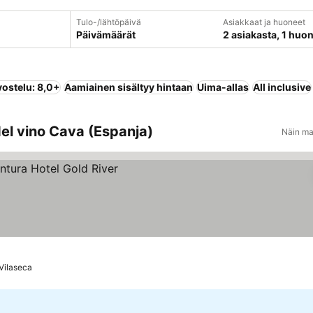
Tulo-/lähtöpäivä
Asiakkaat ja huoneet
Päivämäärät
2 asiakasta, 1 huo
vostelu: 8,0+
Aamiainen sisältyy hintaan
Uima-allas
All inclusive
del vino Cava (Espanja)
Näin ma
Vilaseca