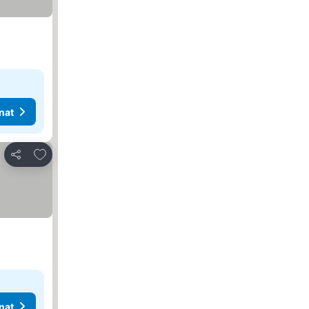
nat
Lisää suosikkeihin
Jaa
nat