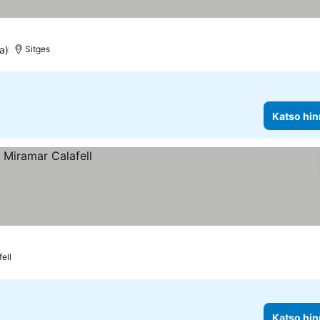
a)
Sitges
Katso hin
ell
Katso hin