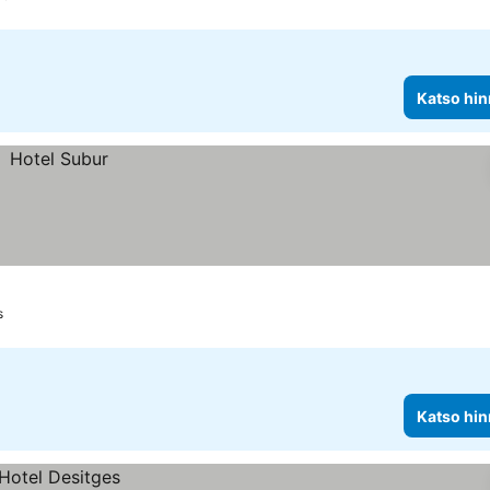
Katso hin
s
Katso hin