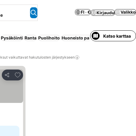
FI · €
Valikko
Kirjaudu
ne
Katso karttaa
Pysäköinti
Ranta
Puolihoito
Huoneisto palveluilla
Maksuton pe
ksut vaikuttavat hakutulosten järjestykseen
Lisää suosikkeihin
Jaa