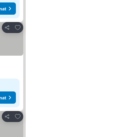
nat
Lisää suosikkeihin
Jaa
nat
Lisää suosikkeihin
Jaa