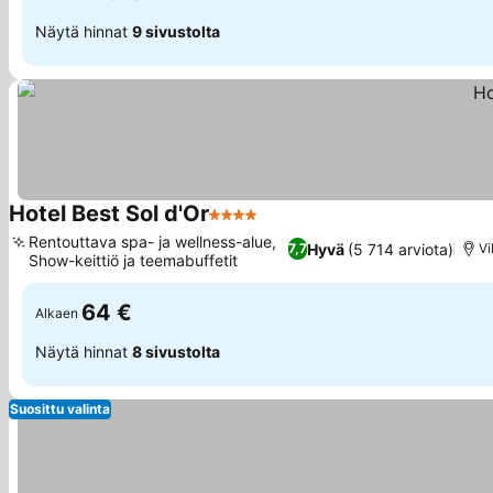
Näytä hinnat
9 sivustolta
Hotel Best Sol d'Or
4 Tähtiluokitus
Rentouttava spa- ja wellness-alue,
Hyvä
(5 714 arviota)
7,7
Vi
Show-keittiö ja teemabuffetit
64 €
Alkaen
Näytä hinnat
8 sivustolta
Suosittu valinta