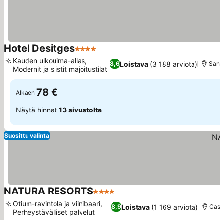
Hotel Desitges
4 Tähtiluokitus
Kauden ulkouima-allas,
Loistava
(3 188 arviota)
8,6
San
Modernit ja siistit majoitustilat
78 €
Alkaen
Näytä hinnat
13 sivustolta
Suosittu valinta
NATURA RESORTS
4 Tähtiluokitus
Otium-ravintola ja viinibaari,
Loistava
(1 169 arviota)
8,9
Cas
Perheystävälliset palvelut