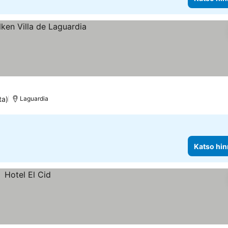
ta)
Laguardia
Katso hin