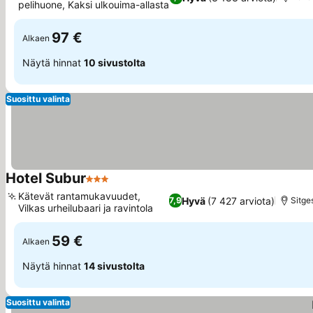
pelihuone, Kaksi ulkouima-allasta
97 €
Alkaen
Näytä hinnat
10 sivustolta
Suosittu valinta
Hotel Subur
3 Tähtiluokitus
Kätevät rantamukavuudet,
Hyvä
(7 427 arviota)
7,9
Sitge
Vilkas urheilubaari ja ravintola
59 €
Alkaen
Näytä hinnat
14 sivustolta
Suosittu valinta