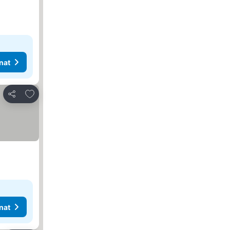
nat
Lisää suosikkeihin
Jaa
nat