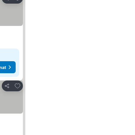
Jaa
nat
Lisää suosikkeihin
Jaa