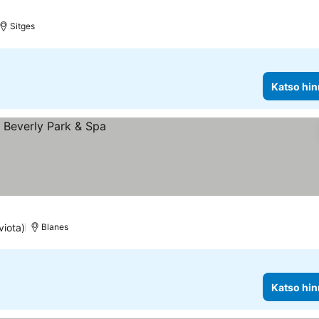
Sitges
Katso hin
viota)
Blanes
Katso hin