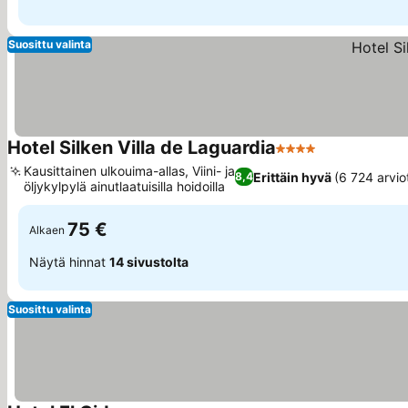
Suosittu valinta
Hotel Silken Villa de Laguardia
4 Tähtiluokitus
Kausittainen ulkouima-allas, Viini- ja
Erittäin hyvä
(6 724 arvio
8,4
öljykylpylä ainutlaatuisilla hoidoilla
75 €
Alkaen
Näytä hinnat
14 sivustolta
Suosittu valinta