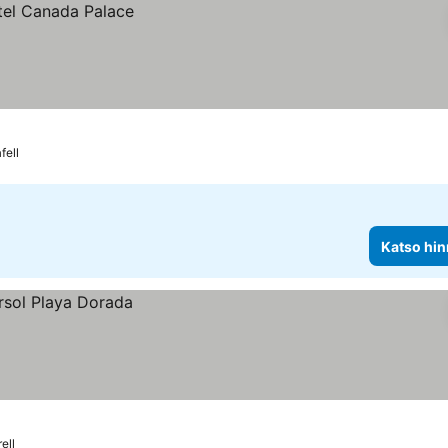
fell
Katso hin
ell