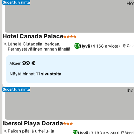
Suosittu valinta
Hotel Canada Palace
4 Tähtiluokitus
Lähellä Ciutadella Ibericaa,
Hyvä
(4 168 arviota)
7,8
Cala
Perheystävällinen rannan lähellä
99 €
Alkaen
Näytä hinnat
11 sivustolta
Suosittu valinta
Ibersol Playa Dorada
3 Tähtiluokitus
Paikan päällä urheilu- ja
Hyvä
(3 183 arviota)
7,5
Vendr