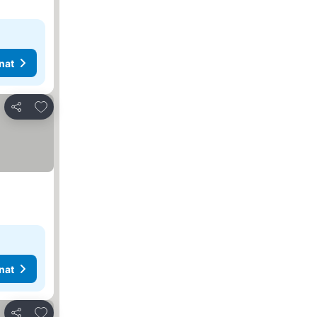
nat
Lisää suosikkeihin
Jaa
nat
Lisää suosikkeihin