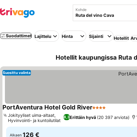
Kohde
Suodattimet
Lajittelu
Hinta
Sijainti
Hotellit
Ar
Hotellit kaupungissa Ruta 
Suosittu valinta
PortAventura Hotel Gold River
4 Tähtiluokitus
Jokityyliset uima-altaat,
Erittäin hyvä
(20 397 arviota)
8,3
Hyvinvointi- ja kuntoilutilat
126 €
Alkaen