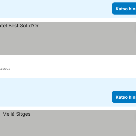
Katso hin
laseca
Katso hin