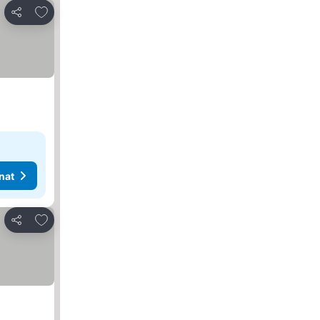
Lisää suosikkeihin
Jaa
nat
Lisää suosikkeihin
Jaa