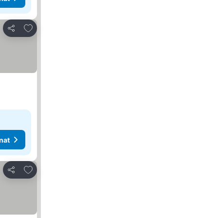
Lisää suosikkeihin
Jaa
nat
Lisää suosikkeihin
Jaa