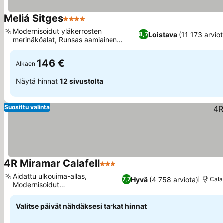
Meliá Sitges
4 Tähtiluokitus
Modernisoidut yläkerrosten
Loistava
(11 173 arviot
8,7
merinäköalat, Runsas aamiainen
hunajakennolla
146 €
Alkaen
Näytä hinnat
12 sivustolta
Suosittu valinta
4R Miramar Calafell
3 Tähtiluokitus
Aidattu ulkouima-allas,
Hyvä
(4 758 arviota)
7,7
Calaf
Modernisoidut
merinäköalahuoneet
Valitse päivät nähdäksesi tarkat hinnat