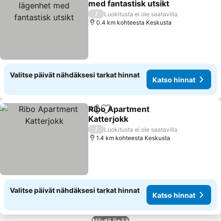
med fantastisk utsikt
Katso hinnat
/
Luokitusta ei ole saatavilla
0.4 km kohteesta Keskusta
Valitse päivät nähdäksesi tarkat hinnat
Katso hinnat
Ribo Apartment
Jaa
Lisää suosikkeihin
Katterjokk
Katso hinnat
/
Luokitusta ei ole saatavilla
1.4 km kohteesta Keskusta
Valitse päivät nähdäksesi tarkat hinnat
Katso hinnat
Näytä lisää