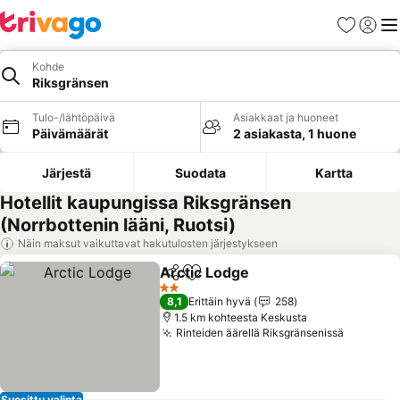
Suosikit
Kirjaud
Val
Kohde
Riksgränsen
Tulo-/lähtöpäivä
Asiakkaat ja huoneet
Päivämäärät
2 asiakasta, 1 huone
Järjestä
Suodata
Kartta
Hotellit kaupungissa Riksgränsen
(Norrbottenin lääni, Ruotsi)
Näin maksut vaikuttavat hakutulosten järjestykseen
Arctic Lodge
Jaa
Lisää suosikkeihin
Katso hinnat
2 Tähtiluokitus
8,1
Erittäin hyvä
258
1.5 km kohteesta Keskusta
Rinteiden äärellä Riksgränsenissä
Katso hi
Suosittu valinta