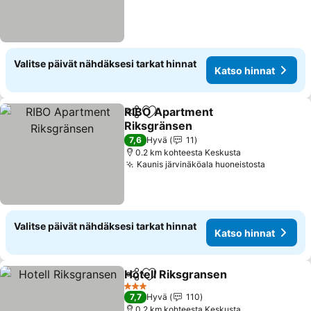
Valitse päivät nähdäksesi tarkat hinnat
Katso hinnat
RIBO Apartment
Jaa
Lisää suosikkeihin
Riksgränsen
Katso hinnat
7,6
Hyvä
11
0.2 km kohteesta Keskusta
Kaunis järvinäköala huoneistosta
Katso hi
Valitse päivät nähdäksesi tarkat hinnat
Katso hinnat
Hotell Riksgransen
Jaa
Lisää suosikkeihin
Katso h
3 Tähtiluokitus
7,7
Hyvä
110
0.2 km kohteesta Keskusta