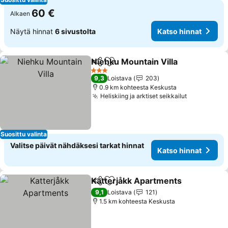
60 €
Alkaen
Näytä hinnat
6 sivustolta
Katso hinnat
Niehku Mountain Villa
Jaa
Lisää suosikkeihin
Kats
3 Tähtiluokitus
9,3
Loistava
203
0.9 km kohteesta Keskusta
Heliskiing ja arktiset seikkailut
Katso hinn
Suosittu valinta
Valitse päivät nähdäksesi tarkat hinnat
Katso hinnat
Katterjåkk Apartments
Jaa
Lisää suosikkeihin
Kat
9,1
Loistava
121
1.5 km kohteesta Keskusta