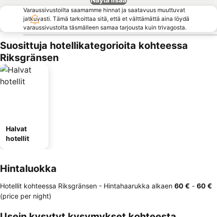
Varaussivustoilta saamamme hinnat ja saatavuus muuttuvat
jatkuvasti. Tämä tarkoittaa sitä, että et välttämättä aina löydä
varaussivustolta täsmälleen samaa tarjousta kuin trivagosta.
Suosittuja hotellikategorioita kohteessa
Riksgränsen
Halvat
hotellit
Hintaluokka
Hotellit kohteessa Riksgränsen -
Hintahaarukka
alkaen
‎60 €
-
‎60 €
(price per night)
Usein kysytyt kysymykset kohteesta