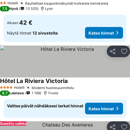
Hotelli
Rauhalliset kaupunkinäkymät korkeista kerroksista
Katso hin
2 Tähtiluokitus
7,5
Hyvä
13 535
Lyon
42 €
Alkaen
Näytä hinnat
12 sivustolta
Katso hinnat
Jaa
Li
Hôtel La Riviera Victoria
Katso hinnat
Hotelli
Moderni huonesuunnittelu
Katso hinnat
4 Tähtiluokitus
8,7
Loistava
1 189
Yvoire
Valitse päivät nähdäksesi tarkat hinnat
Katso hinnat
Suosittu valinta
Jaa