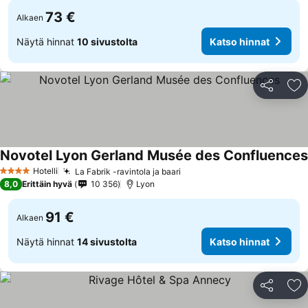
73 €
Alkaen
Näytä hinnat
10 sivustolta
Katso hinnat
Jaa
Li
Novotel Lyon Gerland Musée des Confluences
Hotelli
La Fabrik -ravintola ja baari
Katso hinnat
4 Tähtiluokitus
8,0
Erittäin hyvä
10 356
Lyon
91 €
Alkaen
Näytä hinnat
14 sivustolta
Katso hinnat
Jaa
Li