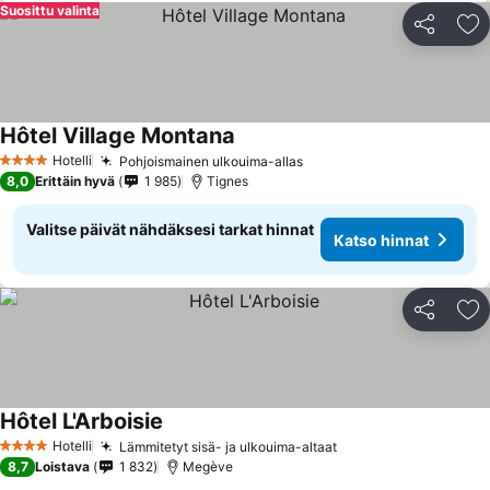
Suosittu valinta
Jaa
Li
Hôtel Village Montana
Katso hinnat
Hotelli
Pohjoismainen ulkouima-allas
Katso hinnat
4 Tähtiluokitus
8,0
Erittäin hyvä
1 985
Tignes
Valitse päivät nähdäksesi tarkat hinnat
Katso hinnat
Jaa
Li
Hôtel L'Arboisie
Katso hinnat
Hotelli
Lämmitetyt sisä- ja ulkouima-altaat
Katso hinnat
4 Tähtiluokitus
8,7
Loistava
1 832
Megève