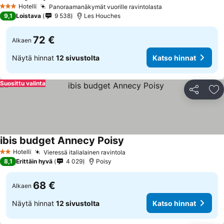
Katso hinnat
Hotelli
Panoraamanäkymät vuorille ravintolasta
Katso hinnat
3 Tähtiluokitus
9,1
Loistava
9 538
Les Houches
72 €
Alkaen
Näytä hinnat
12 sivustolta
Katso hinnat
Suosittu valinta
Jaa
Li
ibis budget Annecy Poisy
Katso hinnat
Hotelli
Vieressä italialainen ravintola
Katso hinnat
2 Tähtiluokitus
8,1
Erittäin hyvä
4 029
Poisy
68 €
Alkaen
Näytä hinnat
12 sivustolta
Katso hinnat