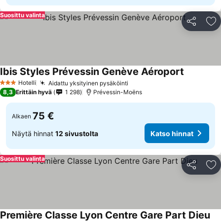
Suosittu valinta
Jaa
Li
Ibis Styles Prévessin Genève Aéroport
Katso hin
Hotelli
Aidattu yksityinen pysäköinti
Katso hinnat
3 Tähtiluokitus
8,3
Erittäin hyvä
1 298
Prévessin-Moëns
75 €
Alkaen
Näytä hinnat
12 sivustolta
Katso hinnat
Suosittu valinta
Jaa
Li
Première Classe Lyon Centre Gare Part Dieu
Ka