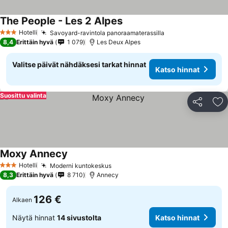
The People - Les 2 Alpes
Katso hinnat
Hotelli
Savoyard-ravintola panoraamaterassilla
Katso hinnat
3 Tähtiluokitus
8,4
Erittäin hyvä
1 079
Les Deux Alpes
Valitse päivät nähdäksesi tarkat hinnat
Katso hinnat
Suosittu valinta
Jaa
Li
Moxy Annecy
Katso hinnat
Hotelli
Moderni kuntokeskus
Katso hinnat
3 Tähtiluokitus
8,3
Erittäin hyvä
8 710
Annecy
126 €
Alkaen
Näytä hinnat
14 sivustolta
Katso hinnat