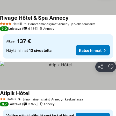
Rivage Hôtel & Spa Annecy
Katso hinnat
Hotelli
Panoraamanäkymät Annecy-järvelle terassilta
Katso hinn
4 Tähtiluokitus
9,0
Loistava
6 136
Annecy
137 €
Alkaen
Näytä hinnat
13 sivustolta
Katso hinnat
Jaa
Li
Atipik Hôtel
Katso hinnat
Hotelli
Erinomainen sijainti Annecyn keskustassa
Katso hinnat
2 Tähtiluokitus
8,7
Loistava
3 977
Annecy
Valitse päivät nähdäksesi tarkat hinnat