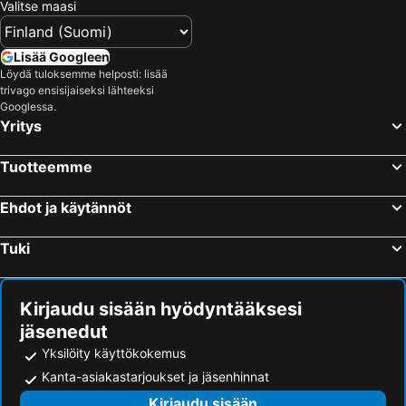
Valitse maasi
Hotellit – Talloires
Hotellit – Aix-les-Bains
Hotellit – Flaine
Hotellit – Albertville
Lisää Googleen
Hotellit – Gaillard
Hotellit – Les Arcs
Löydä tuloksemme helposti: lisää
trivago ensisijaiseksi lähteeksi
Hotellit – Saint-Genis-Pouilly
Hotellit – Sevrier
Googlessa.
Hotellit – Colombiers-Saugnieu
Hotellit – Bourg-Saint-Maurice
Yritys
Hotellit – Saint-Gervais-les-Bains
Hotellit – Bourg-en-Bresse
Tuotteemme
Hotellit – Saint-Bon-Tarentaise
Hotellit – Chambéry
Hotellit – Argentière
Hotellit – Montélimar
Ehdot ja käytännöt
Hotellit – Bron
Hotellit – Lanslebourg-Mont-Cenis
Tuki
Hotellit – Duingt
Hotellit – Ambilly
Hotellit – Vienne
Hotellit – Villefranche-sur-Saône
Kirjaudu sisään hyödyntääksesi
jäsenedut
Yksilöity käyttökokemus
Kanta-asiakastarjoukset ja jäsenhinnat
Kirjaudu sisään