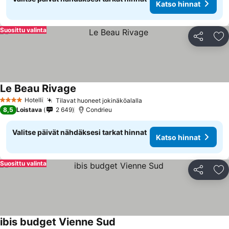
Katso hinnat
Suosittu valinta
Jaa
Li
Le Beau Rivage
Katso hinnat
Hotelli
Tilavat huoneet jokinäköalalla
Katso hinnat
4 Tähtiluokitus
8,5
Loistava
2 649
Condrieu
Valitse päivät nähdäksesi tarkat hinnat
Katso hinnat
Suosittu valinta
Jaa
Li
ibis budget Vienne Sud
Katso hinnat