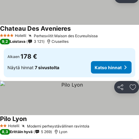
Li
Chateau Des Avenieres
Katso hinnat
Hotelli
Perhesviitit Maison des Ecureuilsissa
Katso hinnat
4 Tähtiluokitus
9,2
Loistava
3 121
Cruseilles
178 €
Alkaen
Näytä hinnat
7 sivustolta
Katso hinnat
Jaa
Li
Pilo Lyon
Katso hinnat
Hotelli
Moderni perheystävällinen ravintola
Katso hinnat
2 Tähtiluokitus
8,3
Erittäin hyvä
5 269
Lyon