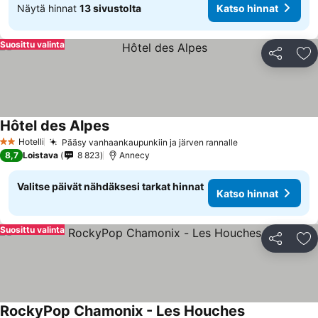
Näytä hinnat
13 sivustolta
Katso hinnat
Suosittu valinta
Jaa
Li
Hôtel des Alpes
Katso hinnat
Hotelli
Pääsy vanhaankaupunkiin ja järven rannalle
Katso hinnat
2 Tähtiluokitus
8,7
Loistava
8 823
Annecy
Valitse päivät nähdäksesi tarkat hinnat
Katso hinnat
Suosittu valinta
Jaa
Li
RockyPop Chamonix - Les Houches