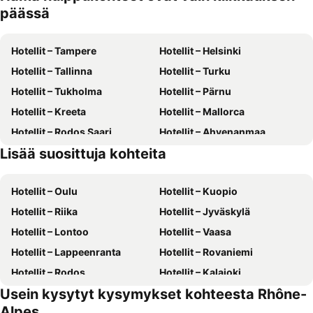
päässä
Hotellit – Tampere
Hotellit – Helsinki
Hotellit – Tallinna
Hotellit – Turku
Hotellit – Tukholma
Hotellit – Pärnu
Hotellit – Kreeta
Hotellit – Mallorca
Hotellit – Rodos Saari
Hotellit – Ahvenanmaa
Lisää suosittuja kohteita
Hotellit – Suomi
Hotellit – Gran Canaria
Hotellit – Oulu
Hotellit – Kuopio
Hotellit – Riika
Hotellit – Jyväskylä
Hotellit – Lontoo
Hotellit – Vaasa
Hotellit – Lappeenranta
Hotellit – Rovaniemi
Hotellit – Rodos
Hotellit – Kalajoki
Usein kysytyt kysymykset kohteesta Rhône-
Hotellit – Alanya
Hotellit – Joensuu
Alpes
Hotellit – Fuengirola
Hotellit – Kööpenhamina