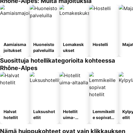
Rhône-Alpes: Muita majoituksia
Aamiaisma
Huoneisto
Lomakesk
Hostelli
Maja
joitukset
palveluilla
ukset
Suosittuja hotellikategorioita kohteessa
Rhône-Alpes
Halvat
Luksushot
Hotellit
Lemmikeill
Kylp
hotellit
ellit
uima-
e sopivat
ellit
altaalla
hotellit
Nämä huippukohteet ovat vain klikkauksen