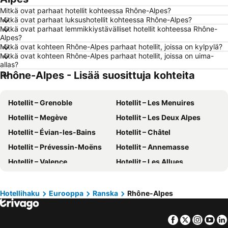
Mitkä ovat parhaat hotellit kohteessa Rhône-Alpes?
Hotellit – Savonlinna
Hotellit – Gdańsk
Mitkä ovat parhaat luksushotellit kohteessa Rhône-Alpes?
Mitkä ovat parhaat lemmikkiystävälliset hotellit kohteessa Rhône-
Hotellit – Lahti
Hotellit – Hämeenlinna
Alpes?
Hotellit – Seinäjoki
Hotellit – Kreikka
Mitkä ovat kohteen Rhône-Alpes parhaat hotellit, joissa on kylpylä?
Mitkä ovat kohteen Rhône-Alpes parhaat hotellit, joissa on uima-
Hotellit – Malta
Hotellit – Aurinkorannikko
allas?
Rhône-Alpes - Lisää suosittuja kohteita
Hotellit – Teneriffa
Hotellit – Gardajärvi
Hotellit – Phuket
Hotellit – Koh Lanta
Hotellit – Grenoble
Hotellit – Les Menuires
Hotellit – Santorini Saari
Hotellit – Viro
Hotellit – Megève
Hotellit – Les Deux Alpes
Hotellit – Espanja
Hotellit – Koh Samui
Hotellit – Évian-les-Bains
Hotellit – Châtel
Hotellit – Kos Saari
Hotellit – Kypros
Hotellit – Prévessin-Moëns
Hotellit – Annemasse
Hotellit – Lofoten
Hotellit – Uusimaa
Hotellit – Valence
Hotellit – Les Allues
Hotellit – Ylläs
Hotellit – Madeira
Hotellit – L´Alpe d´Huez
Hotellit – Saint-Martin de-Belleville
Hotellit – Kroatia
Hotellit – Saarenmaa
Hotellit – La Clusaz
Hotellit – Brides-Les-Bains
Hotellihaku
Eurooppa
Ranska
Rhône-Alpes
Hotellit – Les Gets
Hotellit – Courchevel
Facebook
Twitter
Insta
Yo
Hotellit – Avoriaz
Hotellit – Thoiry