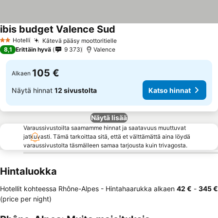
ibis budget Valence Sud
Katso hinnat
Hotelli
Kätevä pääsy moottoritielle
Katso hinnat
2 Tähtiluokitus
8,1
Erittäin hyvä
9 373
Valence
105 €
Alkaen
Näytä hinnat
12 sivustolta
Katso hinnat
Näytä lisää
Varaussivustoilta saamamme hinnat ja saatavuus muuttuvat
jatkuvasti. Tämä tarkoittaa sitä, että et välttämättä aina löydä
varaussivustolta täsmälleen samaa tarjousta kuin trivagosta.
Hintaluokka
Hotellit kohteessa Rhône-Alpes -
Hintahaarukka
alkaen
‎42 €
-
‎345 €
(price per night)