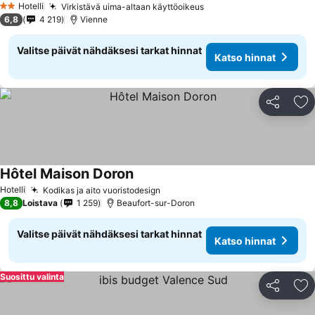
Hotelli
Virkistävä uima-altaan käyttöoikeus
Katso hinnat
2 Tähtiluokitus
6,8
4 219
Vienne
Valitse päivät nähdäksesi tarkat hinnat
Katso hinnat
Jaa
Li
Hôtel Maison Doron
Katso hinnat
Hotelli
Kodikas ja aito vuoristodesign
Katso hinnat
8,8
Loistava
1 259
Beaufort-sur-Doron
Valitse päivät nähdäksesi tarkat hinnat
Katso hinnat
Suosittu valinta
Jaa
Li