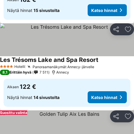
Näytä hinnat
15 sivustolta
Katso hinnat
Jaa
Li
Les Trésoms Lake and Spa Resort
Katso hinnat
Hotelli
Panoraamanäkymät Annecy-järvelle
Katso hinnat
4 Tähtiluokitus
8,1
Erittäin hyvä
7 511
Annecy
122 €
Alkaen
Näytä hinnat
14 sivustolta
Katso hinnat
Suosittu valinta
Jaa
Li