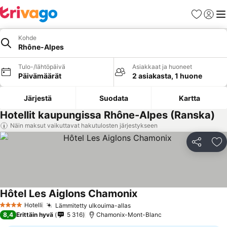
Suosikit
Kirjaud
Val
Kohde
Rhône-Alpes
Tulo-/lähtöpäivä
Asiakkaat ja huoneet
Päivämäärät
2 asiakasta, 1 huone
Järjestä
Suodata
Kartta
Hotellit kaupungissa Rhône-Alpes (Ranska)
Näin maksut vaikuttavat hakutulosten järjestykseen
Jaa
Li
Hôtel Les Aiglons Chamonix
Katso hinnat
Hotelli
Lämmitetty ulkouima-allas
Katso hinnat
4 Tähtiluokitus
8,4
Erittäin hyvä
5 316
Chamonix-Mont-Blanc