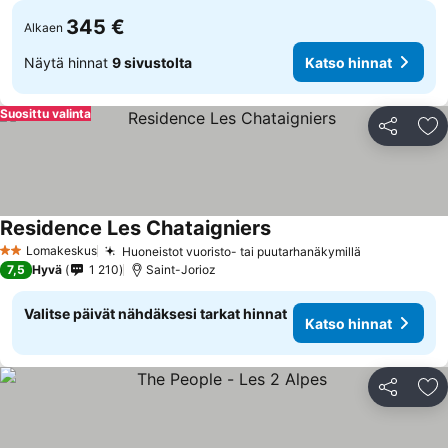
345 €
Alkaen
Näytä hinnat
9 sivustolta
Katso hinnat
Suosittu valinta
Jaa
Li
Residence Les Chataigniers
Katso hinnat
Lomakeskus
Huoneistot vuoristo- tai puutarhanäkymillä
Katso hinna
2 Tähtiluokitus
7,5
Hyvä
1 210
Saint-Jorioz
Valitse päivät nähdäksesi tarkat hinnat
Katso hinnat
Jaa
Li