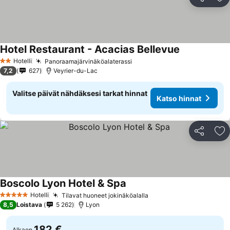
Jaa
Li
Hotel Restaurant - Acacias Bellevue
Katso hinnat
Hotelli
Panoraamajärvinäköalaterassi
Katso hinnat
2 Tähtiluokitus
7,2
627
Veyrier-du-Lac
Valitse päivät nähdäksesi tarkat hinnat
Katso hinnat
Jaa
Li
Boscolo Lyon Hotel & Spa
Katso hinnat
Hotelli
Tilavat huoneet jokinäköalalla
Katso hinnat
5 Tähtiluokitus
8,5
Loistava
5 262
Lyon
182 €
Alkaen