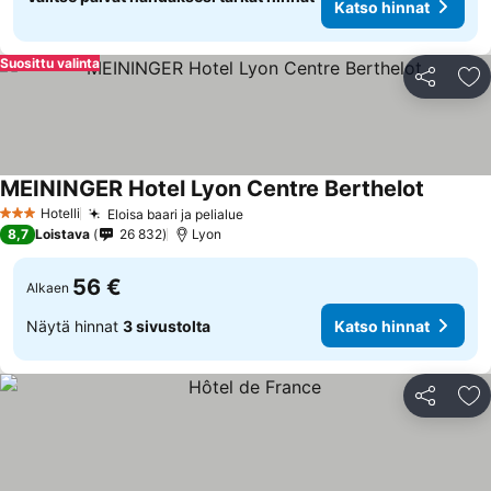
Katso hinnat
Suosittu valinta
Jaa
Li
MEININGER Hotel Lyon Centre Berthelot
Katso h
Hotelli
Eloisa baari ja pelialue
Katso hinnat
3 Tähtiluokitus
8,7
Loistava
26 832
Lyon
56 €
Alkaen
Näytä hinnat
3 sivustolta
Katso hinnat
Jaa
Li