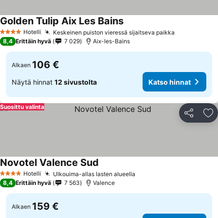
Golden Tulip Aix Les Bains
Katso hinnat
Hotelli
Keskeinen puiston vieressä sijaitseva paikka
Katso hinna
4 Tähtiluokitus
8,4
Erittäin hyvä
7 029
Aix-les-Bains
106 €
Alkaen
Näytä hinnat
12 sivustolta
Katso hinnat
Suosittu valinta
Jaa
Li
Novotel Valence Sud
Katso hinnat
Hotelli
Ulkouima-allas lasten alueella
Katso hinnat
4 Tähtiluokitus
8,4
Erittäin hyvä
7 563
Valence
159 €
Alkaen