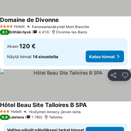
Domaine de Divonne
Katso hinnat
Hotelli
Panoraamanäkymät Mont Blancille
Katso hinnat
4 Tähtiluokitus
8,1
Erittäin hyvä
4 413
Divonne-les-Bains
120 €
Alkaen
Näytä hinnat
14 sivustolta
Katso hinnat
Jaa
Li
Hôtel Beau Site Talloires B SPA
Katso hinnat
Hotelli
Yksityinen Annecy-järven ranta
Katso hinnat
3 Tähtiluokitus
8,9
Loistava
1 760
Talloires
Valitse päivät nähdäksesi tarkat hinnat