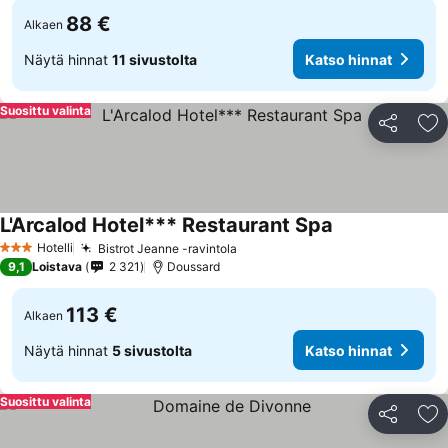
88 €
Alkaen
Näytä hinnat
11 sivustolta
Katso hinnat
Suosittu valinta
Jaa
Li
L'Arcalod Hotel*** Restaurant Spa
Katso hinnat
Hotelli
Bistrot Jeanne -ravintola
Katso hinnat
3 Tähtiluokitus
9,1
Loistava
2 321
Doussard
113 €
Alkaen
Näytä hinnat
5 sivustolta
Katso hinnat
Suosittu valinta
Jaa
Li