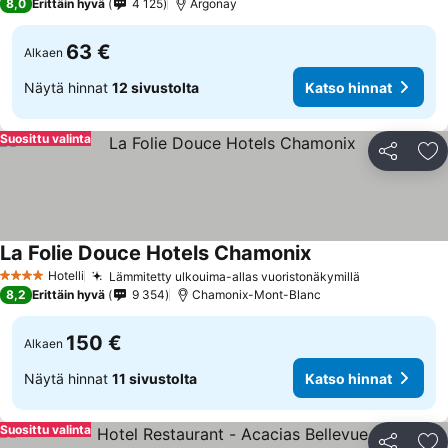
8,0
Erittäin hyvä
4 125
Argonay
63 €
Alkaen
Näytä hinnat
12 sivustolta
Katso hinnat
Suosittu valinta
Jaa
Li
La Folie Douce Hotels Chamonix
Katso hinnat
Hotelli
Lämmitetty ulkouima-allas vuoristonäkymillä
Katso hinna
4 Tähtiluokitus
8,2
Erittäin hyvä
9 354
Chamonix-Mont-Blanc
150 €
Alkaen
Näytä hinnat
11 sivustolta
Katso hinnat
Suosittu valinta