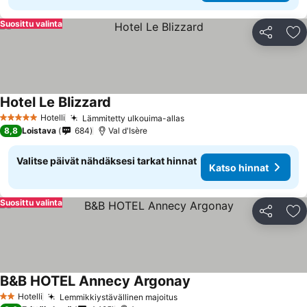
Suosittu valinta
Jaa
Li
Hotel Le Blizzard
Katso hinnat
Hotelli
Lämmitetty ulkouima-allas
Katso hinnat
5 Tähtiluokitus
8,8
Loistava
684
Val d'Isère
Valitse päivät nähdäksesi tarkat hinnat
Katso hinnat
Suosittu valinta
Jaa
Li
B&B HOTEL Annecy Argonay
Katso hinnat
Hotelli
Lemmikkiystävällinen majoitus
Katso hinnat
2 Tähtiluokitus