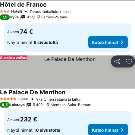
Hôtel de France
Katso hinnat
Hotelli
Terassiruokailukokemus
Katso hinnat
3 Tähtiluokitus
7,9
Hyvä
417
Ferney-Voltaire
74 €
Alkaen
Näytä hinnat
6 sivustolta
Katso hinnat
Suosittu valinta
Jaa
Li
Le Palace De Menthon
Katso hinnat
Hotelli
Yksityinen satama ja laituri
Katso hinnat
5 Tähtiluokitus
8,5
Loistava
5 499
Menthon-Saint-Bernard
232 €
Alkaen
Näytä hinnat
10 sivustolta
Katso hinnat