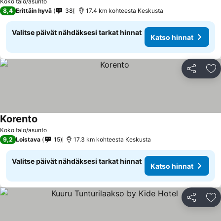
Koko talo/asunto
8,4
Erittäin hyvä
38
17.4 km kohteesta Keskusta
Valitse päivät nähdäksesi tarkat hinnat
Katso hinnat
Jaa
Li
Korento
Katso hinnat
Koko talo/asunto
9,2
Loistava
15
17.3 km kohteesta Keskusta
Valitse päivät nähdäksesi tarkat hinnat
Katso hinnat
Jaa
Li