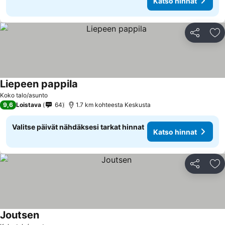
Katso hinnat
Jaa
Li
Liepeen pappila
Katso hinnat
Koko talo/asunto
9,6
Loistava
64
1.7 km kohteesta Keskusta
Valitse päivät nähdäksesi tarkat hinnat
Katso hinnat
Jaa
Li
Joutsen
Katso hinnat