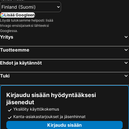
Vantaa, Etelä-Suomi Hotellit
Kuopio, Itä-Suomi Hotellit
Jyväskylä, Länsi-Suomi Hotellit
Rovaniemi, Lappi Hotellit
Lisää Googleen
Lappeenranta, Etelä-Suomi Hotellit
Löydä tuloksemme helposti: lisää
trivago ensisijaiseksi lähteeksi
Googlessa.
Yritys
Tuotteemme
Ehdot ja käytännöt
Tuki
Kirjaudu sisään hyödyntääksesi
jäsenedut
Yksilöity käyttökokemus
Kanta-asiakastarjoukset ja jäsenhinnat
Kirjaudu sisään