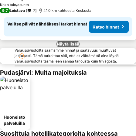
Katso hinnat
Koko talo/asunto
9,7
Loistava
7
41.0 km kohteesta Keskusta
Valitse päivät nähdäksesi tarkat hinnat
Katso hinnat
Näytä lisää
Varaussivustoilta saamamme hinnat ja saatavuus muuttuvat
jatkuvasti. Tämä tarkoittaa sitä, että et välttämättä aina löydä
varaussivustolta täsmälleen samaa tarjousta kuin trivagosta.
Pudasjärvi: Muita majoituksia
Huoneisto
palveluilla
Suosittuja hotellikategorioita kohteessa