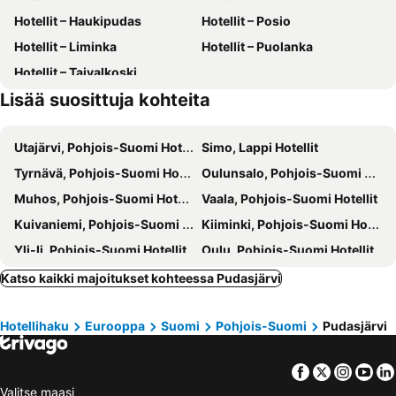
Hotellit – Haukipudas
Hotellit – Posio
Hotellit – Liminka
Hotellit – Puolanka
Hotellit – Taivalkoski
Lisää suosittuja kohteita
Utajärvi, Pohjois-Suomi Hotellit
Simo, Lappi Hotellit
Tyrnävä, Pohjois-Suomi Hotellit
Oulunsalo, Pohjois-Suomi Hotellit
Muhos, Pohjois-Suomi Hotellit
Vaala, Pohjois-Suomi Hotellit
Kuivaniemi, Pohjois-Suomi Hotellit
Kiiminki, Pohjois-Suomi Hotellit
Yli-Ii, Pohjois-Suomi Hotellit
Oulu, Pohjois-Suomi Hotellit
Kemi, Lappi Hotellit
Kempele, Pohjois-Suomi Hotellit
Katso kaikki majoitukset kohteessa Pudasjärvi
Keminmaa, Lappi Hotellit
Rokua, Pohjois-Suomi Hotellit
Hotellihaku
Eurooppa
Suomi
Pohjois-Suomi
Pudasjärvi
Raahe, Pohjois-Suomi Hotellit
Haukipudas, Pohjois-Suomi Hotellit
Liminka, Pohjois-Suomi Hotellit
Helsinki, Etelä-Suomi Hotellit
Facebook
Twitter
Insta
Yo
Tampere, Länsi-Suomi Hotellit
Turku, Länsi-Suomi Hotellit
Valitse maasi