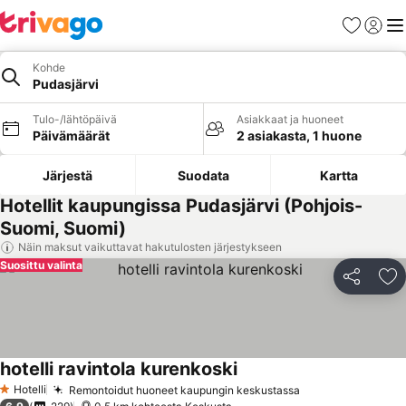
Suosikit
Kirjaud
Val
Kohde
Pudasjärvi
Tulo-/lähtöpäivä
Asiakkaat ja huoneet
Päivämäärät
2 asiakasta, 1 huone
Järjestä
Suodata
Kartta
Hotellit kaupungissa Pudasjärvi (Pohjois-
Suomi, Suomi)
Näin maksut vaikuttavat hakutulosten järjestykseen
Suosittu valinta
Jaa
Li
hotelli ravintola kurenkoski
Katso hinnat
Hotelli
Remontoidut huoneet kaupungin keskustassa
Katso hinnat
1 Tähtiluokitus