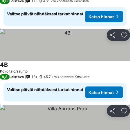
9,0
Loistava
17
46.1 km kohteesta Keskusta
Valitse päivät nähdäksesi tarkat hinnat
Katso hinnat
Jaa
Li
4B
Katso hinnat
Koko talo/asunto
8,8
Loistava
13
45.7 km kohteesta Keskusta
Valitse päivät nähdäksesi tarkat hinnat
Katso hinnat
Jaa
Li