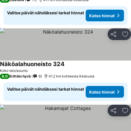
Valitse päivät nähdäksesi tarkat hinnat
Katso hinnat
Jaa
Li
Näköalahuoneisto 324
Katso hinnat
Koko talo/asunto
8,0
Erittäin hyvä
6
41.2 km kohteesta Keskusta
Valitse päivät nähdäksesi tarkat hinnat
Katso hinnat
Jaa
Li