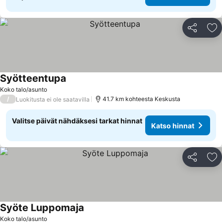
Jaa
Li
Syötteentupa
Katso hinnat
Koko talo/asunto
/
41.7 km kohteesta Keskusta
Luokitusta ei ole saatavilla
Valitse päivät nähdäksesi tarkat hinnat
Katso hinnat
Jaa
Li
Syöte Luppomaja
Katso hinnat
Koko talo/asunto