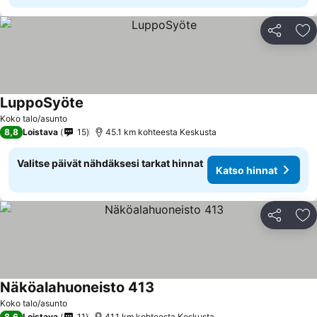
Jaa
Li
LuppoSyöte
Katso hinnat
Koko talo/asunto
8,8
Loistava
15
45.1 km kohteesta Keskusta
Valitse päivät nähdäksesi tarkat hinnat
Katso hinnat
Jaa
Li
Näköalahuoneisto 413
Katso hinnat
Koko talo/asunto
8,6
Loistava
11
41.1 km kohteesta Keskusta