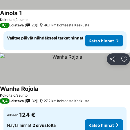
Ainola 1
Katso hinnat
Koko talo/asunto
9,5
Loistava
23
46.1 km kohteesta Keskusta
Valitse päivät nähdäksesi tarkat hinnat
Katso hinnat
Jaa
Li
Wanha Rojola
Katso hinnat
Koko talo/asunto
9,4
Loistava
32
27.2 km kohteesta Keskusta
124 €
Alkaen
Näytä hinnat
2 sivustolta
Katso hinnat