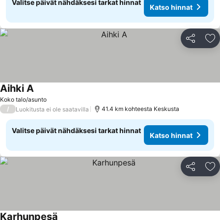
Valitse päivät nähdäksesi tarkat hinnat
Katso hinnat
Jaa
Li
Aihki A
Katso hinnat
Koko talo/asunto
/
41.4 km kohteesta Keskusta
Luokitusta ei ole saatavilla
Valitse päivät nähdäksesi tarkat hinnat
Katso hinnat
Jaa
Li
Karhunpesä