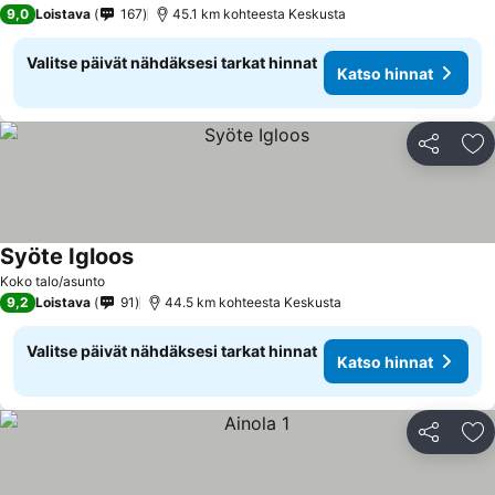
9,0
Loistava
167
45.1 km kohteesta Keskusta
Valitse päivät nähdäksesi tarkat hinnat
Katso hinnat
Jaa
Li
Syöte Igloos
Katso hinnat
Koko talo/asunto
9,2
Loistava
91
44.5 km kohteesta Keskusta
Valitse päivät nähdäksesi tarkat hinnat
Katso hinnat
Jaa
Li