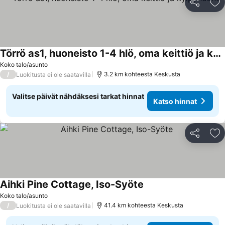
Jaa
Li
Törrö as1, huoneisto 1-4 hlö, oma keittiö ja kylpyhuone
Katso hinnat
Koko talo/asunto
/
3.2 km kohteesta Keskusta
Luokitusta ei ole saatavilla
Valitse päivät nähdäksesi tarkat hinnat
Katso hinnat
Jaa
Li
Aihki Pine Cottage, Iso-Syöte
Katso hinnat
Koko talo/asunto
/
41.4 km kohteesta Keskusta
Luokitusta ei ole saatavilla