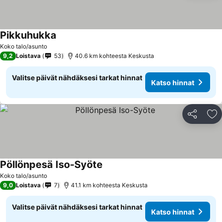
Pikkuhukka
Katso hinnat
Koko talo/asunto
9,2
Loistava
53
40.6 km kohteesta Keskusta
Valitse päivät nähdäksesi tarkat hinnat
Katso hinnat
Jaa
Li
Pöllönpesä Iso-Syöte
Katso hinnat
Koko talo/asunto
9,0
Loistava
7
41.1 km kohteesta Keskusta
Valitse päivät nähdäksesi tarkat hinnat
Katso hinnat