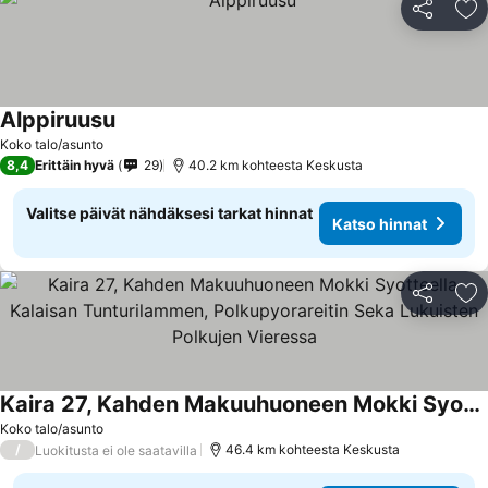
Jaa
Li
Alppiruusu
Katso hinnat
Koko talo/asunto
8,4
Erittäin hyvä
29
40.2 km kohteesta Keskusta
Valitse päivät nähdäksesi tarkat hinnat
Katso hinnat
Jaa
Li
Kaira 27, Kahden Makuuhuoneen Mokki Syotteella Kalaisan Tunturilammen, Polkupyorareitin Seka Lukuisten Polkujen Vieressa
Katso hinnat
Koko talo/asunto
/
46.4 km kohteesta Keskusta
Luokitusta ei ole saatavilla