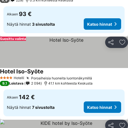
6,9
229
0.5 km kohteesta Keskusta
93 €
Alkaen
Näytä hinnat
3 sivustolta
Katso hinnat
Suosittu valinta
Jaa
Li
Hotel Iso-Syöte
Katso hinnat
Hotelli
Poroaiheisia huoneita luontonäkymillä
Katso hinnat
4 Tähtiluokitus
9,1
Loistava
2 094
41.1 km kohteesta Keskusta
142 €
Alkaen
Näytä hinnat
7 sivustolta
Katso hinnat