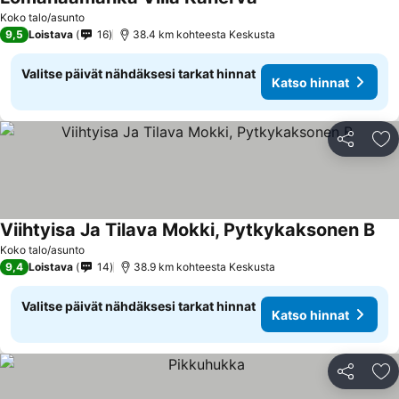
Katso hinnat
Koko talo/asunto
9,5
Loistava
16
38.4 km kohteesta Keskusta
Valitse päivät nähdäksesi tarkat hinnat
Katso hinnat
Jaa
Li
Viihtyisa Ja Tilava Mokki, Pytkykaksonen B
Kat
Koko talo/asunto
9,4
Loistava
14
38.9 km kohteesta Keskusta
Valitse päivät nähdäksesi tarkat hinnat
Katso hinnat
Jaa
Li