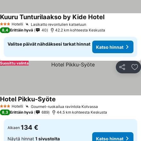
Kuuru Tunturilaakso by Kide Hotel
Katso hinnat
Hotelli
Lasikatto revontulien katseluun
Katso hinnat
3 Tähtiluokitus
8,4
Erittäin hyvä
40
42.2 km kohteesta Keskusta
Valitse päivät nähdäksesi tarkat hinnat
Katso hinnat
Suosittu valinta
Jaa
Li
Hotel Pikku-Syöte
Katso hinnat
Hotelli
Gourmet-ruokailua ravintola Kotvassa
Katso hinnat
3 Tähtiluokitus
8,3
Erittäin hyvä
689
44.5 km kohteesta Keskusta
134 €
Alkaen
Näytä hinnat
1 sivustolta
Katso hinnat