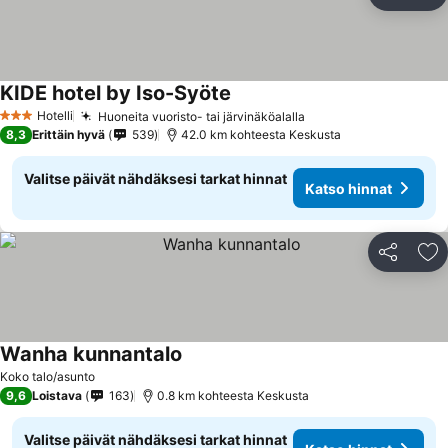
Jaa
Li
KIDE hotel by Iso-Syöte
Katso hinnat
Hotelli
Huoneita vuoristo- tai järvinäköalalla
Katso hinnat
3 Tähtiluokitus
8,3
Erittäin hyvä
539
42.0 km kohteesta Keskusta
Valitse päivät nähdäksesi tarkat hinnat
Katso hinnat
Jaa
Li
Wanha kunnantalo
Katso hinnat
Koko talo/asunto
9,6
Loistava
163
0.8 km kohteesta Keskusta
Valitse päivät nähdäksesi tarkat hinnat