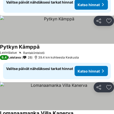
Valitse päivät nähdäksesi tarkat hinnat
Katso hinnat
Jaa
Li
Pytkyn Kämppä
Katso hinnat
Leirintäalue
Rantakiinteistö
Katso hinnat
9,4
Loistava
28
39.4 km kohteesta Keskusta
Valitse päivät nähdäksesi tarkat hinnat
Katso hinnat
Jaa
Li
Lomanaamanka Villa Kanerva