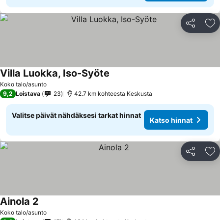
Jaa
Li
Villa Luokka, Iso-Syöte
Katso hinnat
Koko talo/asunto
9,2
Loistava
23
42.7 km kohteesta Keskusta
Valitse päivät nähdäksesi tarkat hinnat
Katso hinnat
Jaa
Li
Ainola 2
Katso hinnat
Koko talo/asunto