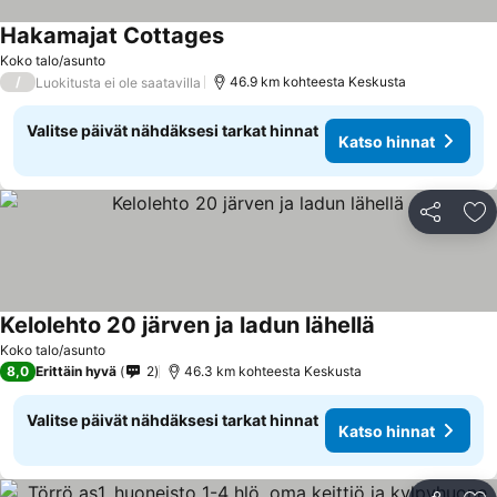
Hakamajat Cottages
Katso hinnat
Koko talo/asunto
/
46.9 km kohteesta Keskusta
Luokitusta ei ole saatavilla
Valitse päivät nähdäksesi tarkat hinnat
Katso hinnat
Jaa
Li
Kelolehto 20 järven ja ladun lähellä
Katso hinnat
Koko talo/asunto
8,0
Erittäin hyvä
2
46.3 km kohteesta Keskusta
Valitse päivät nähdäksesi tarkat hinnat
Katso hinnat