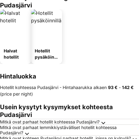
Pudasjärvi
Halvat
Hotellit
hotellit
pysäköinni
llä
Hintaluokka
Hotellit kohteessa Pudasjärvi -
Hintahaarukka
alkaen
‎93 €
-
‎142 €
(price per night)
Usein kysytyt kysymykset kohteesta
Pudasjärvi
Mitkä ovat parhaat hotellit kohteessa Pudasjärvi?
Mitkä ovat parhaat lemmikkiystävälliset hotellit kohteessa
Pudasjärvi?
Mitkä ovat kohteen Pudasjärvi parhaat hotellit, joissa on kylpylä?