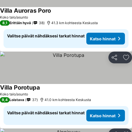
Villa Auroras Poro
Katso hinnat
Koko talo/asunto
8,1
Erittäin hyvä
38
41.3 km kohteesta Keskusta
Valitse päivät nähdäksesi tarkat hinnat
Katso hinnat
Jaa
Li
Villa Porotupa
Katso hinnat
Koko talo/asunto
9,4
Loistava
37
41.0 km kohteesta Keskusta
Valitse päivät nähdäksesi tarkat hinnat
Katso hinnat