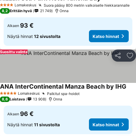
Katso hinnat
Lomakeskus
Suora pääsy 800 metrin valkoiselle hiekkarannalle
Ka
4 Tähtiluokitus
8,2
Erittäin hyvä
21 749
Onna
93 €
Alkaen
Näytä hinnat
12 sivustolta
Katso hinnat
Suosittu valinta
Jaa
Li
ANA InterContinental Manza Beach by IHG
Kats
Lomakeskus
Palkitut spa-hoidot
Katso hinnat
5 Tähtiluokitus
8,6
Loistava
13 908
Onna
96 €
Alkaen
Näytä hinnat
11 sivustolta
Katso hinnat