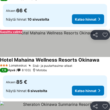
66 €
Alkaen
Näytä hinnat
10 sivustolta
Katso hinnat
Suosittu valinta
Jaa
Li
Hotel Mahaina Wellness Resorts Okinawa
Katso
Lomakeskus
Sisä- ja puutarhauima-altaat
Katso hinnat
3 Tähtiluokitus
7,9
Hyvä
8 103
Motobu
85 €
Alkaen
Näytä hinnat
6 sivustolta
Katso hinnat
Jaa
Li