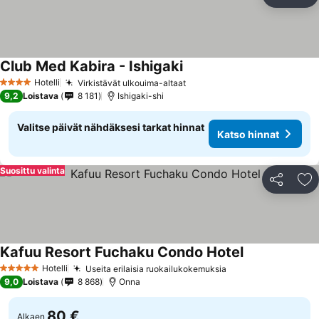
Jaa
Li
Club Med Kabira - Ishigaki
Katso hinnat
Hotelli
Virkistävät ulkouima-altaat
Katso hinnat
4 Tähtiluokitus
9,2
Loistava
8 181
Ishigaki-shi
Valitse päivät nähdäksesi tarkat hinnat
Katso hinnat
Suosittu valinta
Jaa
Li
Kafuu Resort Fuchaku Condo Hotel
Katso hinnat
Hotelli
Useita erilaisia ruokailukokemuksia
Katso hinnat
5 Tähtiluokitus
9,0
Loistava
8 868
Onna
80 €
Alkaen