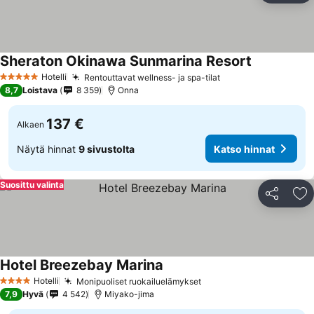
Sheraton Okinawa Sunmarina Resort
Katso hinna
Hotelli
Rentouttavat wellness- ja spa-tilat
Katso hinnat
5 Tähtiluokitus
8,7
Loistava
8 359
Onna
137 €
Alkaen
Näytä hinnat
9 sivustolta
Katso hinnat
Suosittu valinta
Jaa
Li
Hotel Breezebay Marina
Katso hinnat
Hotelli
Monipuoliset ruokailuelämykset
Katso hinnat
4 Tähtiluokitus
7,9
Hyvä
4 542
Miyako-jima