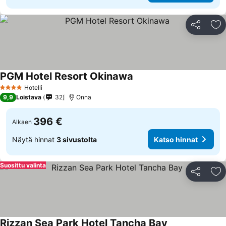
Jaa
Li
PGM Hotel Resort Okinawa
Katso hinnat
Hotelli
4 Tähtiluokitus
9,9
Loistava
32
Onna
396 €
Alkaen
Näytä hinnat
3 sivustolta
Katso hinnat
Suosittu valinta
Jaa
Li
Rizzan Sea Park Hotel Tancha Bay