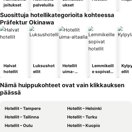
joitukset
palveluilla
ukset
Suosittuja hotellikategorioita kohteessa
Präfektur Okinawa
Halvat
Luksushot
Hotellit
Lemmikeill
Kylp
hotellit
ellit
uima-
e sopivat
ellit
altaalla
hotellit
Nämä huippukohteet ovat vain klikkauksen
päässä
Hotellit – Tampere
Hotellit – Helsinki
Hotellit – Tallinna
Hotellit – Turku
Hotellit – Oulu
Hotellit – Kuopio