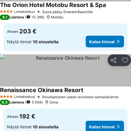
The Orion Hotel Motobu Resort & Spa
Katso hinn
Lomakeskus
Suora pääsy Emerald Beachille
Katso hinnat
4 Tähtiluokitus
9,1
Loistava
10 266
Motobu
203 €
Alkaen
Näytä hinnat
10 sivustolta
Katso hinnat
Jaa
Li
Renaissance Okinawa Resort
Katso hinnat
Lomakeskus
Ainutlaatuinen usean ravintolan aamiaiskierros
Katso
4 Tähtiluokitus
8,5
Loistava
5 094
Onna
192 €
Alkaen
Näytä hinnat
10 sivustolta
Katso hinnat