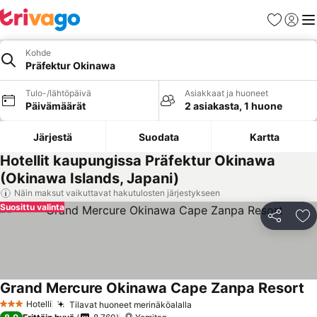
Suosikit
Kirjaud
Val
Kohde
Präfektur Okinawa
Tulo-/lähtöpäivä
Asiakkaat ja huoneet
Päivämäärät
2 asiakasta, 1 huone
Järjestä
Suodata
Kartta
Hotellit kaupungissa Präfektur Okinawa
(Okinawa Islands, Japani)
Näin maksut vaikuttavat hakutulosten järjestykseen
Suosittu valinta
Jaa
Li
Grand Mercure Okinawa Cape Zanpa Resort
Ka
Hotelli
Tilavat huoneet merinäköalalla
Katso hinnat
3 Tähtiluokitus