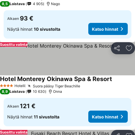
4 Tähtiluokitus
8,5
Loistava
4 905
Nago
93 €
Alkaen
Näytä hinnat
10 sivustolta
Katso hinnat
Suosittu valinta
Jaa
Li
Hotel Monterey Okinawa Spa & Resort
Katso hin
Hotelli
Suora pääsy Tiger Beachille
Katso hinnat
4 Tähtiluokitus
8,9
Loistava
10 630
Onna
121 €
Alkaen
Näytä hinnat
11 sivustolta
Katso hinnat
Suosittu valinta