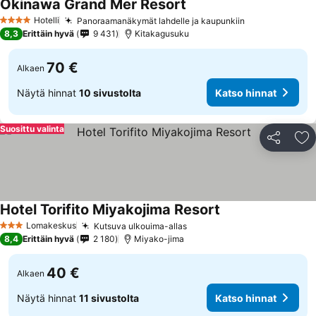
Okinawa Grand Mer Resort
Katso hinnat
Hotelli
Panoraamanäkymät lahdelle ja kaupunkiin
Katso hinnat
4 Tähtiluokitus
8,3
Erittäin hyvä
9 431
Kitakagusuku
70 €
Alkaen
Näytä hinnat
10 sivustolta
Katso hinnat
Suosittu valinta
Jaa
Li
Hotel Torifito Miyakojima Resort
Katso hinnat
Lomakeskus
Kutsuva ulkouima-allas
Katso hinnat
3 Tähtiluokitus
8,4
Erittäin hyvä
2 180
Miyako-jima
40 €
Alkaen
Näytä hinnat
11 sivustolta
Katso hinnat