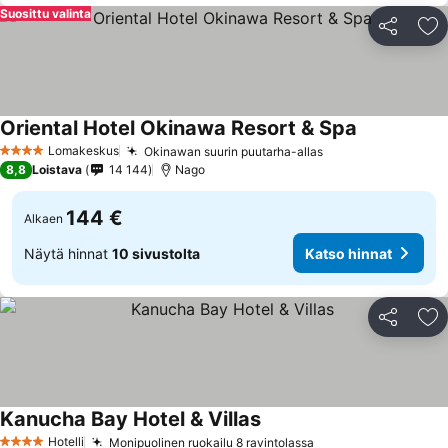
Suosittu valinta
Jaa
Li
Oriental Hotel Okinawa Resort & Spa
Katso hinna
Lomakeskus
Okinawan suurin puutarha-allas
Katso hinnat
4 Tähtiluokitus
8,8
Loistava
14 144
Nago
144 €
Alkaen
Näytä hinnat
10 sivustolta
Katso hinnat
Jaa
Li
Kanucha Bay Hotel & Villas
Katso hinnat
Hotelli
Monipuolinen ruokailu 8 ravintolassa
Katso hinnat