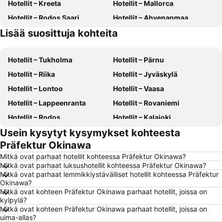
Hotellit – Kreeta
Hotellit – Mallorca
Hotellit – Rodos Saari
Hotellit – Ahvenanmaa
Lisää suosittuja kohteita
Hotellit – Suomi
Hotellit – Kreikka
Hotellit – Tukholma
Hotellit – Pärnu
Hotellit – Riika
Hotellit – Jyväskylä
Hotellit – Lontoo
Hotellit – Vaasa
Hotellit – Lappeenranta
Hotellit – Rovaniemi
Hotellit – Rodos
Hotellit – Kalajoki
Usein kysytyt kysymykset kohteesta
Hotellit – Alanya
Hotellit – Joensuu
Präfektur Okinawa
Hotellit – Fuengirola
Hotellit – Kööpenhamina
Mitkä ovat parhaat hotellit kohteessa Präfektur Okinawa?
Hotellit – Savonlinna
Hotellit – Gdańsk
Mitkä ovat parhaat luksushotellit kohteessa Präfektur Okinawa?
Mitkä ovat parhaat lemmikkiystävälliset hotellit kohteessa Präfektur
Hotellit – Lahti
Hotellit – Hämeenlinna
Okinawa?
Hotellit – Seinäjoki
Hotellit – Gran Canaria
Mitkä ovat kohteen Präfektur Okinawa parhaat hotellit, joissa on
kylpylä?
Hotellit – Malta
Hotellit – Aurinkorannikko
Mitkä ovat kohteen Präfektur Okinawa parhaat hotellit, joissa on
uima-allas?
Hotellit – Teneriffa
Hotellit – Gardajärvi