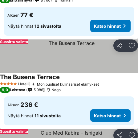
8,0
Erittäin hyvä
8 760
Yomitan
77 €
Alkaen
Näytä hinnat
12 sivustolta
Katso hinnat
Suosittu valinta
Jaa
Li
The Busena Terrace
Katso hinnat
Hotelli
Monipuoliset kulinaariset elämykset
Katso hinnat
5 Tähtiluokitus
9,0
Loistava
5 986
Nago
236 €
Alkaen
Näytä hinnat
11 sivustolta
Katso hinnat
Suosittu valinta