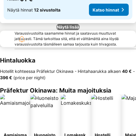
Näytä hinnat
12 sivustolta
Katso hinnat
Näytä lisää
Varaussivustoilta saamamme hinnat ja saatavuus muuttuvat
jatkuvasti. Tämä tarkoittaa sitä, että et välttämättä aina löydä
varaussivustolta täsmälleen samaa tarjousta kuin trivagosta.
Hintaluokka
Hotellit kohteessa Präfektur Okinawa -
Hintahaarukka
alkaen
‎40 €
-
‎396 €
(price per night)
Präfektur Okinawa: Muita majoituksia
Aamiaisma
Huoneisto
Lomakesk
Hostelli
Maja