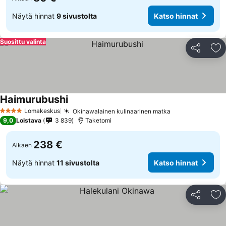
Näytä hinnat
9 sivustolta
Katso hinnat
Suosittu valinta
Jaa
Li
Haimurubushi
Katso hinnat
Lomakeskus
Okinawalainen kulinaarinen matka
Katso hinnat
4 Tähtiluokitus
9,0
Loistava
3 839
Taketomi
238 €
Alkaen
Näytä hinnat
11 sivustolta
Katso hinnat
Jaa
Li