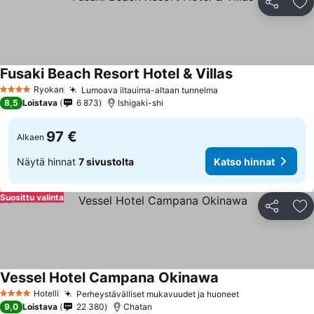
Jaa
Li
Fusaki Beach Resort Hotel & Villas
Katso hinnat
Ryokan
Lumoava iltauima-altaan tunnelma
Katso hinnat
4 Tähtiluokitus
8,5
Loistava
6 873
Ishigaki-shi
97 €
Alkaen
Näytä hinnat
7 sivustolta
Katso hinnat
Suosittu valinta
Jaa
Li
Vessel Hotel Campana Okinawa
Katso hinnat
Hotelli
Perheystävälliset mukavuudet ja huoneet
Katso hinnat
4 Tähtiluokitus
9,0
Loistava
22 380
Chatan