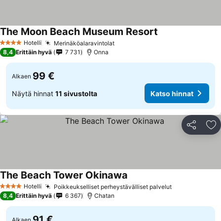
The Moon Beach Museum Resort
Katso hinnat
Hotelli
Merinäköalaravintolat
Katso hinnat
4 Tähtiluokitus
8,4
Erittäin hyvä
7 731
Onna
99 €
Alkaen
Näytä hinnat
11 sivustolta
Katso hinnat
Jaa
Li
The Beach Tower Okinawa
Katso hinnat
Hotelli
Poikkeukselliset perheystävälliset palvelut
Katso hinnat
4 Tähtiluokitus
8,4
Erittäin hyvä
6 367
Chatan
91 €
Alkaen