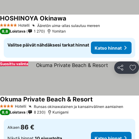
HOSHINOYA Okinawa
Katso hinnat
Hotelli
Ääretön uima-allas sulautuu mereen
Katso hinnat
5 Tähtiluokitus
8,8
Loistava
1 270
Yomitan
Valitse päivät nähdäksesi tarkat hinnat
Katso hinnat
Suosittu valinta
Jaa
Li
Okuma Private Beach & Resort
Katso hinnat
Hotelli
Runsas okinawalainen ja kansainvälinen aamiainen
Katso 
4 Tähtiluokitus
8,6
Loistava
8 230
Kunigami
86 €
Alkaen
Näytä hinnat
10 sivustolta
Katso hinnat