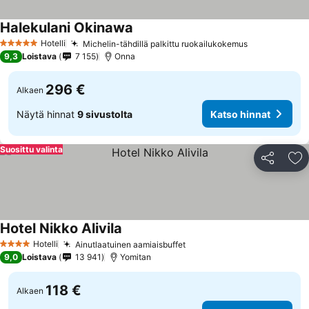
Halekulani Okinawa
Katso hinnat
Hotelli
Michelin-tähdillä palkittu ruokailukokemus
Katso hinna
5 Tähtiluokitus
9,3
Loistava
7 155
Onna
296 €
Alkaen
Näytä hinnat
9 sivustolta
Katso hinnat
Suosittu valinta
Jaa
Li
Hotel Nikko Alivila
Katso hinnat
Hotelli
Ainutlaatuinen aamiaisbuffet
Katso hinnat
4 Tähtiluokitus
9,0
Loistava
13 941
Yomitan
118 €
Alkaen