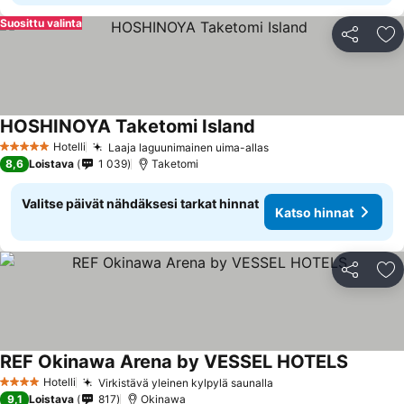
Suosittu valinta
Jaa
Li
HOSHINOYA Taketomi Island
Katso hinnat
Hotelli
Laaja laguunimainen uima-allas
Katso hinnat
5 Tähtiluokitus
8,6
Loistava
1 039
Taketomi
Valitse päivät nähdäksesi tarkat hinnat
Katso hinnat
Jaa
Li
REF Okinawa Arena by VESSEL HOTELS
Katso hi
Hotelli
Virkistävä yleinen kylpylä saunalla
Katso hinnat
4 Tähtiluokitus
9,1
Loistava
817
Okinawa