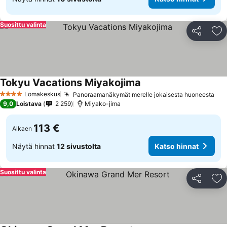
Suosittu valinta
Jaa
Li
Tokyu Vacations Miyakojima
Katso hinnat
Lomakeskus
Panoraamanäkymät merelle jokaisesta huoneesta
Kat
4 Tähtiluokitus
9,0
Loistava
2 259
Miyako-jima
113 €
Alkaen
Näytä hinnat
12 sivustolta
Katso hinnat
Suosittu valinta
Jaa
Li