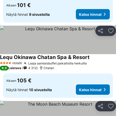
101 €
Alkaen
Näytä hinnat
9 sivustolta
Katso hinnat
Jaa
Li
Lequ Okinawa Chatan Spa & Resort
Katso hinnat
Hotelli
Laaja aamiaisbuffet paikallisilla herkuilla
Katso hinnat
4 Tähtiluokitus
9,0
Loistava
4 312
Chatan
105 €
Alkaen
Näytä hinnat
10 sivustolta
Katso hinnat
Jaa
Li