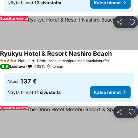
Näytä hinnat
13 sivustolta
Katso hinnat
Suosittu valinta
Jaa
Li
Ryukyu Hotel & Resort Nashiro Beach
Katso hinn
Hotelli
Herkullinen ja monipuolinen aamiaisbuffet
Katso hinnat
5 Tähtiluokitus
8,9
Loistava
4 981
Itoman
137 €
Alkaen
Näytä hinnat
11 sivustolta
Katso hinnat
Suosittu valinta
Jaa
Li