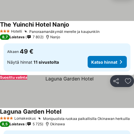
The Yuinchi Hotel Nanjo
Katso hinnat
Hotelli
Panoraamanäkymät merelle ja kaupunkiin
Katso hinnat
3 Tähtiluokitus
8,7
Loistava
7 802
Nanjo
49 €
Alkaen
Näytä hinnat
11 sivustolta
Katso hinnat
Suosittu valinta
Jaa
Li
Laguna Garden Hotel
Katso hinnat
Lomakeskus
Monipuolista ruokaa paikallisilla Okinawan herkuilla
K
4 Tähtiluokitus
8,5
Loistava
5 725
Okinawa