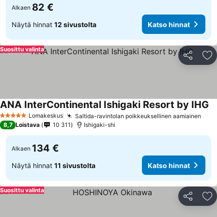
82 €
Alkaen
Näytä hinnat
12 sivustolta
Katso hinnat
Suosittu valinta
Jaa
Li
ANA InterContinental Ishigaki Resort by IHG
Ka
Lomakeskus
Saltida-ravintolan poikkeuksellinen aamiainen
Kats
5 Tähtiluokitus
8,7
Loistava
10 311
Ishigaki-shi
134 €
Alkaen
Näytä hinnat
11 sivustolta
Katso hinnat
Suosittu valinta
Jaa
Li