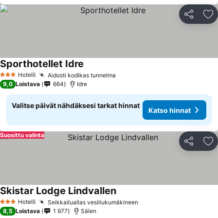
Jaa
Li
Sporthotellet Idre
Hotelli
Aidosti kodikas tunnelma
3 Tähtiluokitus
9,0
Loistava
664
Idre
Valitse päivät nähdäksesi tarkat hinnat
Katso hinnat
Suosittu valinta
Jaa
Li
Skistar Lodge Lindvallen
Hotelli
Seikkailuallas vesiliukumäkineen
3 Tähtiluokitus
8,5
Loistava
1 977
Sälen