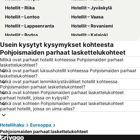
Hotellit – Riika
Hotellit – Jyväskylä
Hotellit – Lontoo
Hotellit – Vaasa
Hotellit – Lappeenranta
Hotellit – Rovaniemi
Hotellit – Rodos
Hotellit – Kalajoki
Usein kysytyt kysymykset kohteesta
Hotellit – Alanya
Hotellit – Joensuu
Pohjoismaiden parhaat laskettelukohteet
Hotellit – Fuengirola
Hotellit – Kööpenhamina
Mitkä ovat parhaat hotellit kohteessa Pohjoismaiden parhaat
Hotellit – Savonlinna
Hotellit – Gdańsk
laskettelukohteet?
Mitkä ovat parhaat luksushotellit kohteessa Pohjoismaiden parhaat
Hotellit – Lahti
Hotellit – Hämeenlinna
laskettelukohteet?
Hotellit – Seinäjoki
Hotellit – Kreikka
Mitkä ovat parhaat lemmikkiystävälliset hotellit kohteessa
Pohjoismaiden parhaat laskettelukohteet?
Hotellit – Malta
Hotellit – Aurinkorannikko
Mitkä ovat kohteen Pohjoismaiden parhaat laskettelukohteet
parhaat hotellit, joissa on kylpylä?
Hotellit – Teneriffa
Hotellit – Gardajärvi
Mitkä ovat kohteen Pohjoismaiden parhaat laskettelukohteet
Hotellit – Phuket
Hotellit – Koh Lanta
parhaat hotellit, joissa on uima-allas?
Hotellit – Santorini Saari
Hotellit – Viro
Hotellihaku
Eurooppa
Hotellit – Espanja
Hotellit – Koh Samui
Pohjoismaiden parhaat laskettelukohteet
Hotellit – Kos Saari
Hotellit – Kypros