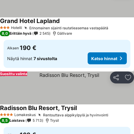
Grand Hotel Lapland
Hotelli
Erinomainen sijainti rautatieasemaa vastapäätä
3 Tähtiluokitus
8,0
Erittäin hyvä
2 545
Gällivare
190 €
Alkaen
Näytä hinnat
7 sivustolta
Katso hinnat
Suosittu valinta
Jaa
Li
Radisson Blu Resort, Trysil
Lomakeskus
Rentouttava alppikylpylä ja hyvinvointi
4 Tähtiluokitus
8,5
Loistava
5 713
Trysil