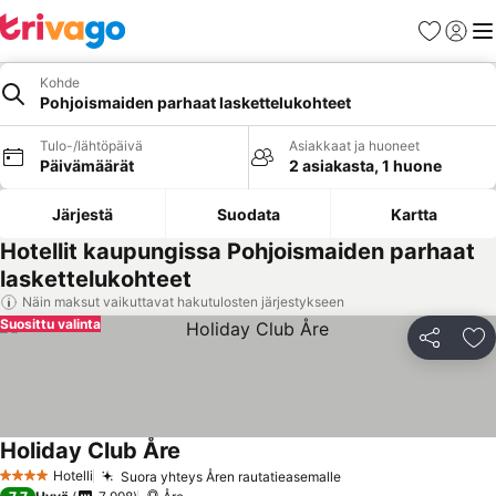
Suosikit
Kirjaud
Val
Kohde
Pohjoismaiden parhaat laskettelukohteet
Tulo-/lähtöpäivä
Asiakkaat ja huoneet
Päivämäärät
2 asiakasta, 1 huone
Järjestä
Suodata
Kartta
Hotellit kaupungissa Pohjoismaiden parhaat
laskettelukohteet
Näin maksut vaikuttavat hakutulosten järjestykseen
Suosittu valinta
Jaa
Li
Holiday Club Åre
Hotelli
Suora yhteys Åren rautatieasemalle
4 Tähtiluokitus