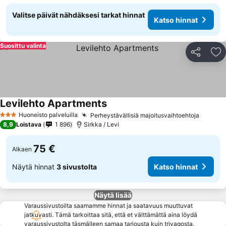
Valitse päivät nähdäksesi tarkat hinnat
Katso hinnat
Suosittu valinta
Jaa
Li
Levilehto Apartments
Huoneisto palveluilla
Perheystävällisiä majoitusvaihtoehtoja
3 Tähtiluokitus
8,9
Loistava
1 896
Sirkka / Levi
75 €
Alkaen
Näytä hinnat
3 sivustolta
Katso hinnat
Näytä lisää
Varaussivustoilta saamamme hinnat ja saatavuus muuttuvat
jatkuvasti. Tämä tarkoittaa sitä, että et välttämättä aina löydä
varaussivustolta täsmälleen samaa tarjousta kuin trivagosta.