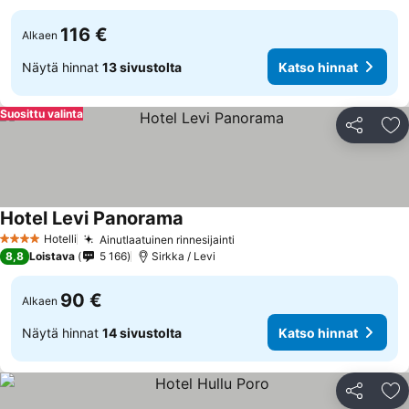
116 €
Alkaen
Näytä hinnat
13 sivustolta
Katso hinnat
Suosittu valinta
Jaa
Li
Hotel Levi Panorama
Hotelli
Ainutlaatuinen rinnesijainti
4 Tähtiluokitus
8,8
Loistava
5 166
Sirkka / Levi
90 €
Alkaen
Näytä hinnat
14 sivustolta
Katso hinnat
Jaa
Li