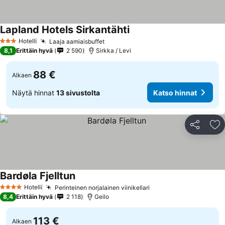
Lapland Hotels Sirkantähti
Hotelli
Laaja aamiaisbuffet
3 Tähtiluokitus
8,1
Erittäin hyvä
2 590
Sirkka / Levi
88 €
Alkaen
Näytä hinnat
13 sivustolta
Katso hinnat
Jaa
Li
Bardøla Fjelltun
Hotelli
Perinteinen norjalainen viinikellari
4 Tähtiluokitus
8,4
Erittäin hyvä
2 118
Geilo
113 €
Alkaen