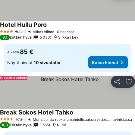
Hotel Hullu Poro
Hotelli
Vilkas viihde 10 baarissa
4 Tähtiluokitus
8,1
Erittäin hyvä
5 033
Sirkka / Levi
85 €
Alkaen
Näytä hinnat
10 sivustolta
Katso hinnat
Suosittu valinta
Jaa
Li
Break Sokos Hotel Tahko
Hotelli
Monipuolisia ruokailumahdollisuuksia viidessä ravintolassa
4 Tähtiluokitus
8,3
Erittäin hyvä
1 565
Nilsiä