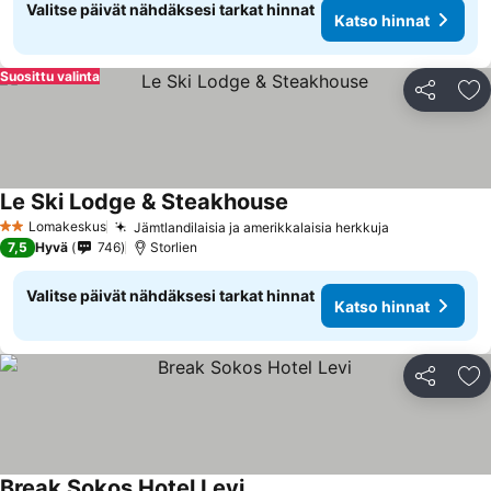
Valitse päivät nähdäksesi tarkat hinnat
Katso hinnat
Suosittu valinta
Jaa
Li
Le Ski Lodge & Steakhouse
Lomakeskus
Jämtlandilaisia ja amerikkalaisia herkkuja
2 Tähtiluokitus
7,5
Hyvä
746
Storlien
Valitse päivät nähdäksesi tarkat hinnat
Katso hinnat
Jaa
Li
Break Sokos Hotel Levi