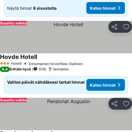
Näytä hinnat
8 sivustolta
Katso hinnat
Suosittu valinta
Jaa
Li
Hovde Hotell
Hotelli
Erinomainen hirvenfilee-illallinen
3 Tähtiluokitus
8,4
Erittäin hyvä
619
Vemdalen
Valitse päivät nähdäksesi tarkat hinnat
Katso hinnat
Suosittu valinta
Jaa
Li