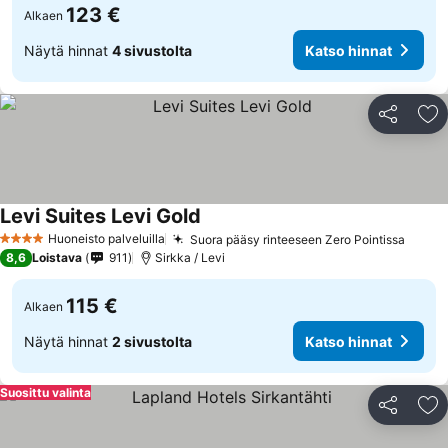
123 €
Alkaen
Näytä hinnat
4 sivustolta
Katso hinnat
Jaa
Li
Levi Suites Levi Gold
Huoneisto palveluilla
Suora pääsy rinteeseen Zero Pointissa
4 Tähtiluokitus
8,6
Loistava
911
Sirkka / Levi
115 €
Alkaen
Näytä hinnat
2 sivustolta
Katso hinnat
Suosittu valinta
Jaa
Li