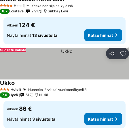
Hotelli
Keskeinen sijainti kylässä
4 Tähtiluokitus
8,7
Loistava
2 917
Sirkka / Levi
124 €
Alkaen
Näytä hinnat
13 sivustolta
Katso hinnat
Suosittu valinta
Jaa
Li
Ukko
Hotelli
Huoneita järvi- tai vuoristonäkymillä
3 Tähtiluokitus
7,6
Hyvä
512
Nilsiä
86 €
Alkaen
Näytä hinnat
3 sivustolta
Katso hinnat