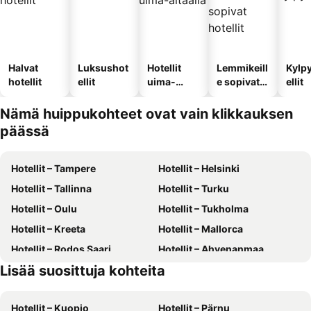
Halvat
Luksushot
Hotellit
Lemmikeill
Kylp
hotellit
ellit
uima-
e sopivat
ellit
altaalla
hotellit
Nämä huippukohteet ovat vain klikkauksen
päässä
Hotellit – Tampere
Hotellit – Helsinki
Hotellit – Tallinna
Hotellit – Turku
Hotellit – Oulu
Hotellit – Tukholma
Hotellit – Kreeta
Hotellit – Mallorca
Hotellit – Rodos Saari
Hotellit – Ahvenanmaa
Lisää suosittuja kohteita
Hotellit – Suomi
Hotellit – Gran Canaria
Hotellit – Kuopio
Hotellit – Pärnu