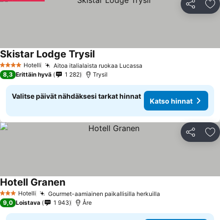
Jaa
Li
Skistar Lodge Trysil
Hotelli
Aitoa italialaista ruokaa Lucassa
4 Tähtiluokitus
8,3
Erittäin hyvä
1 282
Trysil
Valitse päivät nähdäksesi tarkat hinnat
Katso hinnat
Jaa
Li
Hotell Granen
Hotelli
Gourmet-aamiainen paikallisilla herkuilla
3 Tähtiluokitus
9,0
Loistava
1 943
Åre