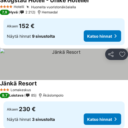
Skogstad Hotell - Unike Hoteller
Hotelli
Huoneita vuoristonäköalalla
4 Tähtiluokitus
7,9
Hyvä
2 212
Hemsedal
152 €
Alkaen
Näytä hinnat
9 sivustolta
Katso hinnat
Jaa
Li
Jänkä Resort
Lomakeskus
3 Tähtiluokitus
9,7
Loistava
85
Äkäslompolo
230 €
Alkaen
Näytä hinnat
3 sivustolta
Katso hinnat