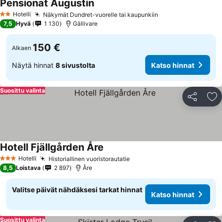
Pensionat Augustin
Hotelli
Näkymät Dundret-vuorelle tai kaupunkiin
2 Tähtiluokitus
7,5
Hyvä
1 130
Gällivare
150 €
Alkaen
Näytä hinnat
8 sivustolta
Katso hinnat
Suosittu valinta
Jaa
Li
Hotell Fjällgården Åre
Hotelli
Historiallinen vuoristorautatie
3 Tähtiluokitus
8,5
Loistava
2 897
Åre
Valitse päivät nähdäksesi tarkat hinnat
Katso hinnat
Suosittu valinta