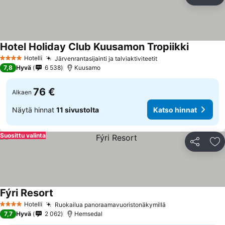
Jaa
Li
Hotel Holiday Club Kuusamon Tropiikki
Hotelli
Järvenrantasijainti ja talviaktiviteetit
4 Tähtiluokitus
7,8
Hyvä
6 538
Kuusamo
76 €
Alkaen
Näytä hinnat
11 sivustolta
Katso hinnat
Suosittu valinta
Jaa
Li
Fýri Resort
Hotelli
Ruokailua panoraamavuoristonäkymillä
4 Tähtiluokitus
7,7
Hyvä
2 062
Hemsedal