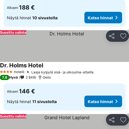
188 €
Alkaen
Näytä hinnat
10 sivustolta
Katso hinnat
Suosittu valinta
Jaa
Li
Dr. Holms Hotel
Hotelli
Laaja kylpylä sisä- ja ulkouima-altailla
4 Tähtiluokitus
7,8
Hyvä
2 849
Geilo
146 €
Alkaen
Näytä hinnat
11 sivustolta
Katso hinnat
Suosittu valinta
Jaa
Li