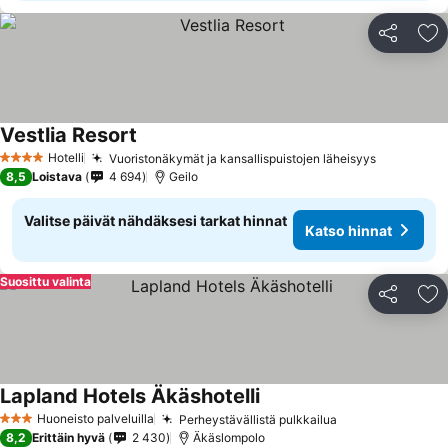
Jaa
Li
Vestlia Resort
Hotelli
Vuoristonäkymät ja kansallispuistojen läheisyys
4 Tähtiluokitus
8,5
Loistava
4 694
Geilo
Valitse päivät nähdäksesi tarkat hinnat
Katso hinnat
Suosittu valinta
Jaa
Li
Lapland Hotels Äkäshotelli
Huoneisto palveluilla
Perheystävällistä pulkkailua
3 Tähtiluokitus
8,2
Erittäin hyvä
2 430
Äkäslompolo