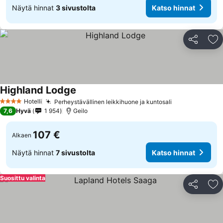
Näytä hinnat
3 sivustolta
Katso hinnat
Jaa
Li
Highland Lodge
Hotelli
Perheystävällinen leikkihuone ja kuntosali
4 Tähtiluokitus
7,6
Hyvä
1 954
Geilo
107 €
Alkaen
Näytä hinnat
7 sivustolta
Katso hinnat
Suosittu valinta
Jaa
Li