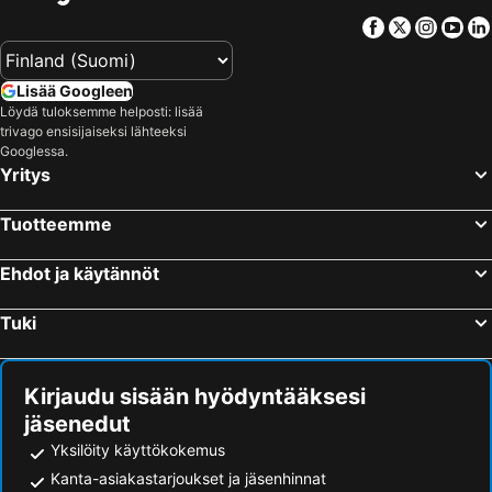
Hotellit – Lofoten
Hotellit – Uusimaa
Facebook
Twitter
Insta
Yo
Hotellit – Ylläs
Hotellit – Madeira
Hotellit – Kroatia
Hotellit – Saarenmaa
Lisää Googleen
Löydä tuloksemme helposti: lisää
trivago ensisijaiseksi lähteeksi
Googlessa.
Yritys
Tuotteemme
Ehdot ja käytännöt
Tuki
Kirjaudu sisään hyödyntääksesi
jäsenedut
Yksilöity käyttökokemus
Kanta-asiakastarjoukset ja jäsenhinnat