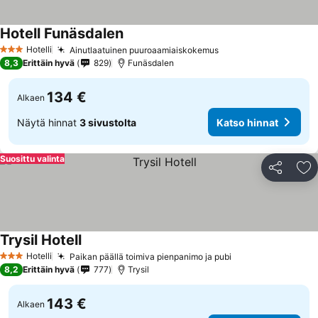
Hotell Funäsdalen
Hotelli
Ainutlaatuinen puuroaamiaiskokemus
3 Tähtiluokitus
8,3
Erittäin hyvä
829
Funäsdalen
134 €
Alkaen
Näytä hinnat
3 sivustolta
Katso hinnat
Suosittu valinta
Jaa
Li
Trysil Hotell
Hotelli
Paikan päällä toimiva pienpanimo ja pubi
3 Tähtiluokitus
8,2
Erittäin hyvä
777
Trysil
143 €
Alkaen