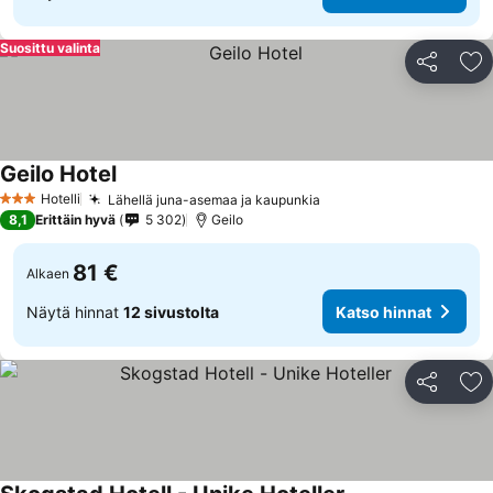
Suosittu valinta
Jaa
Li
Geilo Hotel
Hotelli
Lähellä juna-asemaa ja kaupunkia
3 Tähtiluokitus
8,1
Erittäin hyvä
5 302
Geilo
81 €
Alkaen
Näytä hinnat
12 sivustolta
Katso hinnat
Jaa
Li