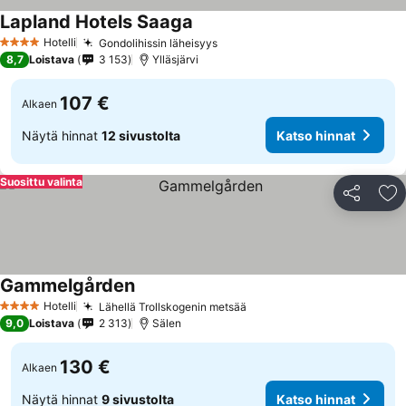
Lapland Hotels Saaga
Hotelli
Gondolihissin läheisyys
4 Tähtiluokitus
8,7
Loistava
3 153
Ylläsjärvi
107 €
Alkaen
Näytä hinnat
12 sivustolta
Katso hinnat
Suosittu valinta
Jaa
Li
Gammelgården
Hotelli
Lähellä Trollskogenin metsää
4 Tähtiluokitus
9,0
Loistava
2 313
Sälen
130 €
Alkaen
Näytä hinnat
9 sivustolta
Katso hinnat