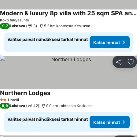
Modern & luxury 8p villa with 25 sqm SPA and stunning views and private surroundings
Katso hinnat
Koko talo/asunto
9,7
Loistava
3
5.2 km kohteesta Keskusta
Valitse päivät nähdäksesi tarkat hinnat
Katso hinnat
Jaa
Li
Northern Lodges
Katso hinnat
Hotelli
2 Tähtiluokitus
9,9
Loistava
42
9.0 km kohteesta Keskusta
Valitse päivät nähdäksesi tarkat hinnat
Katso hinnat