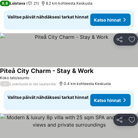
9,8
Loistava
21
8.2 km kohteesta Keskusta
Valitse päivät nähdäksesi tarkat hinnat
Katso hinnat
Jaa
Li
Piteå City Charm - Stay & Work
Katso hinnat
Koko talo/asunto
/
0.4 km kohteesta Keskusta
Luokitusta ei ole saatavilla
Valitse päivät nähdäksesi tarkat hinnat
Katso hinnat
Jaa
Li