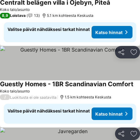
Centralt belägen villa i Öjebyn, Piteå
Katso hinnat
Koko talo/asunto
8,9
Loistava
13
5.1 km kohteesta Keskusta
Valitse päivät nähdäksesi tarkat hinnat
Katso hinnat
Jaa
Li
Guestly Homes - 1BR Scandinavian Comfort
Ka
Koko talo/asunto
/
1.5 km kohteesta Keskusta
Luokitusta ei ole saatavilla
Valitse päivät nähdäksesi tarkat hinnat
Katso hinnat
Jaa
Li