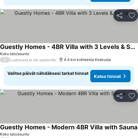
Jaa
Li
Guestly Homes - 4BR Villa with 3 Levels & Sauna
Katso hinnat
Koko talo/asunto
/
4.4 km kohteesta Keskusta
Luokitusta ei ole saatavilla
Valitse päivät nähdäksesi tarkat hinnat
Katso hinnat
Jaa
Li
Guestly Homes - Modern 4BR Villa with Sauna
Koko talo/asunto