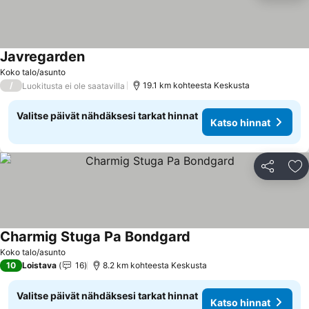
Javregarden
Katso hinnat
Koko talo/asunto
/
19.1 km kohteesta Keskusta
Luokitusta ei ole saatavilla
Valitse päivät nähdäksesi tarkat hinnat
Katso hinnat
Jaa
Li
Charmig Stuga Pa Bondgard
Katso hinnat
Koko talo/asunto
10
Loistava
16
8.2 km kohteesta Keskusta
Valitse päivät nähdäksesi tarkat hinnat
Katso hinnat