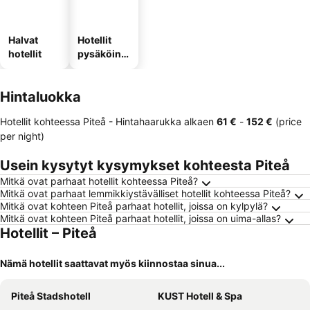
Halvat
Hotellit
hotellit
pysäköinni
llä
Hintaluokka
Hotellit kohteessa Piteå -
Hintahaarukka
alkaen
‎61 €
-
‎152 €
(price
per night)
Usein kysytyt kysymykset kohteesta Piteå
Mitkä ovat parhaat hotellit kohteessa Piteå?
Mitkä ovat parhaat lemmikkiystävälliset hotellit kohteessa Piteå?
Mitkä ovat kohteen Piteå parhaat hotellit, joissa on kylpylä?
Mitkä ovat kohteen Piteå parhaat hotellit, joissa on uima-allas?
Hotellit – Piteå
Nämä hotellit saattavat myös kiinnostaa sinua...
Piteå Stadshotell
KUST Hotell & Spa