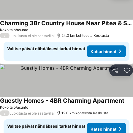
Charming 3Br Country House Near Pitea & Skelleftea
Katso hinnat
Koko talo/asunto
/
24.3 km kohteesta Keskusta
Luokitusta ei ole saatavilla
Valitse päivät nähdäksesi tarkat hinnat
Katso hinnat
Jaa
Li
Guestly Homes - 4BR Charming Apartment
Kat
Koko talo/asunto
/
12.0 km kohteesta Keskusta
Luokitusta ei ole saatavilla
Valitse päivät nähdäksesi tarkat hinnat
Katso hinnat