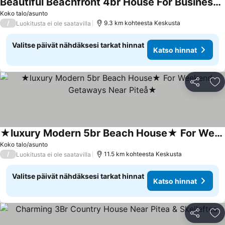
Beautiful Beachfront 4br House For Business Focus
Katso hinnat
Koko talo/asunto
/
9.3 km kohteesta Keskusta
Luokitusta ei ole saatavilla
Valitse päivät nähdäksesi tarkat hinnat
Katso hinnat
Jaa
Li
★luxury Modern 5br Beach House★ For Weekend Getaways Near Piteå★
Katso hinnat
Koko talo/asunto
/
11.5 km kohteesta Keskusta
Luokitusta ei ole saatavilla
Valitse päivät nähdäksesi tarkat hinnat
Katso hinnat
Jaa
Li