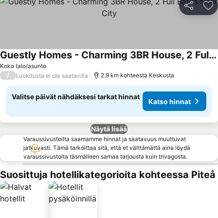
Jaa
Li
Guestly Homes - Charming 3BR House, 2 Full Baths Near City
Katso hinnat
Koko talo/asunto
/
2.9 km kohteesta Keskusta
Luokitusta ei ole saatavilla
Valitse päivät nähdäksesi tarkat hinnat
Katso hinnat
Näytä lisää
Varaussivustoilta saamamme hinnat ja saatavuus muuttuvat
jatkuvasti. Tämä tarkoittaa sitä, että et välttämättä aina löydä
varaussivustolta täsmälleen samaa tarjousta kuin trivagosta.
Suosittuja hotellikategorioita kohteessa Piteå