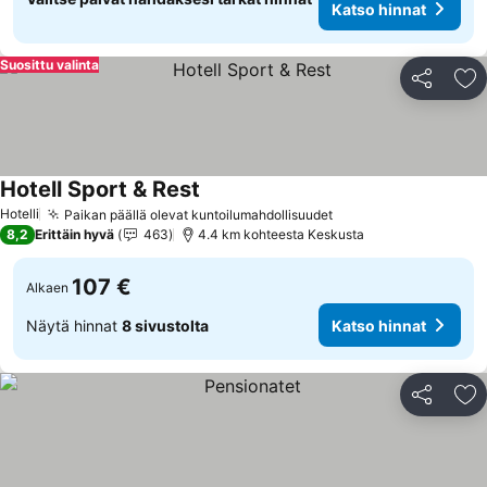
Katso hinnat
Suosittu valinta
Jaa
Li
Hotell Sport & Rest
Katso hinnat
Hotelli
Paikan päällä olevat kuntoilumahdollisuudet
Katso hinnat
8,2
Erittäin hyvä
463
4.4 km kohteesta Keskusta
107 €
Alkaen
Näytä hinnat
8 sivustolta
Katso hinnat
Jaa
Li