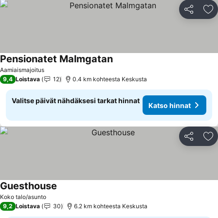
Jaa
Li
Pensionatet Malmgatan
Katso hinnat
Aamiaismajoitus
9,4
Loistava
12
0.4 km kohteesta Keskusta
Valitse päivät nähdäksesi tarkat hinnat
Katso hinnat
Jaa
Li
Guesthouse
Katso hinnat
Koko talo/asunto
9,2
Loistava
30
6.2 km kohteesta Keskusta