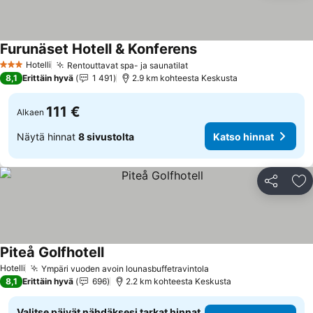
Furunäset Hotell & Konferens
Katso hinnat
Hotelli
Rentouttavat spa- ja saunatilat
Katso hinnat
3 Tähtiluokitus
8,1
Erittäin hyvä
1 491
2.9 km kohteesta Keskusta
111 €
Alkaen
Näytä hinnat
8 sivustolta
Katso hinnat
Jaa
Li
Piteå Golfhotell
Katso hinnat
Hotelli
Ympäri vuoden avoin lounasbuffetravintola
Katso hinnat
8,1
Erittäin hyvä
696
2.2 km kohteesta Keskusta
Valitse päivät nähdäksesi tarkat hinnat