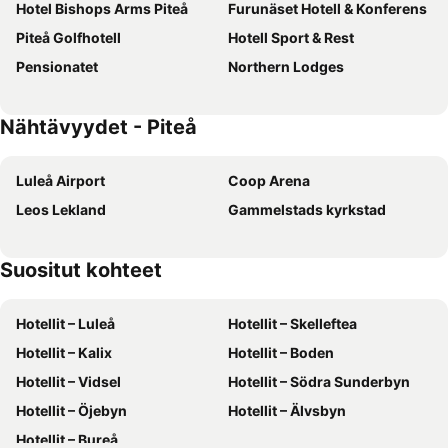
Hotel Bishops Arms Piteå
Furunäset Hotell & Konferens
Piteå Golfhotell
Hotell Sport & Rest
Pensionatet
Northern Lodges
Nähtävyydet - Piteå
Luleå Airport
Coop Arena
Leos Lekland
Gammelstads kyrkstad
Suositut kohteet
Hotellit – Luleå
Hotellit – Skelleftea
Hotellit – Kalix
Hotellit – Boden
Hotellit – Vidsel
Hotellit – Södra Sunderbyn
Hotellit – Öjebyn
Hotellit – Älvsbyn
Hotellit – Bureå