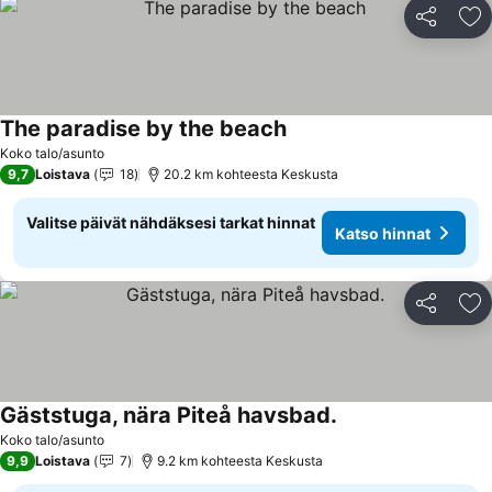
Jaa
Li
The paradise by the beach
Katso hinnat
Koko talo/asunto
9,7
Loistava
18
20.2 km kohteesta Keskusta
Valitse päivät nähdäksesi tarkat hinnat
Katso hinnat
Jaa
Li
Gäststuga, nära Piteå havsbad.
Katso hinnat
Koko talo/asunto
9,9
Loistava
7
9.2 km kohteesta Keskusta