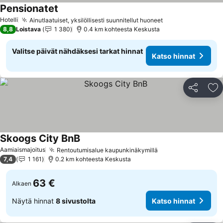
Pensionatet
Katso hinnat
Hotelli
Ainutlaatuiset, yksilöllisesti suunnitellut huoneet
Katso hinnat
8,8
Loistava
1 380
0.4 km kohteesta Keskusta
Valitse päivät nähdäksesi tarkat hinnat
Katso hinnat
Jaa
Li
Skoogs City BnB
Katso hinnat
Aamiaismajoitus
Rentoutumisalue kaupunkinäkymillä
Katso hinnat
7,4
1 161
0.2 km kohteesta Keskusta
63 €
Alkaen
Näytä hinnat
8 sivustolta
Katso hinnat