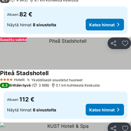
6,7
4 943
9.7 km kohteesta Keskusta
82 €
Alkaen
Näytä hinnat
8 sivustolta
Katso hinnat
Suosittu valinta
Jaa
Li
Piteå Stadshotell
Katso hinnat
Hotelli
Yksilöllisesti sisustetut huoneet
Katso hinnat
4 Tähtiluokitus
8,3
Erittäin hyvä
3 668
0.1 km kohteesta Keskusta
112 €
Alkaen
Näytä hinnat
8 sivustolta
Katso hinnat