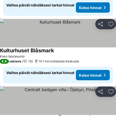
Valitse päivät nähdäksesi tarkat hinnat
Katso hinnat
Jaa
Li
Kulturhuset Blåsmark
Katso hinnat
Koko talo/asunto
8,9
Loistava
15
10.1 km kohteesta Keskusta
Valitse päivät nähdäksesi tarkat hinnat
Katso hinnat
Jaa
Li