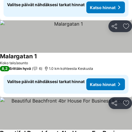
Valitse päivät nähdäksesi tarkat hinnat
Katso hinnat
Jaa
Li
Malargatan 1
Katso hinnat
Koko talo/asunto
8,2
Erittäin hyvä
6
1.0 km kohteesta Keskusta
Valitse päivät nähdäksesi tarkat hinnat
Katso hinnat
Jaa
Li