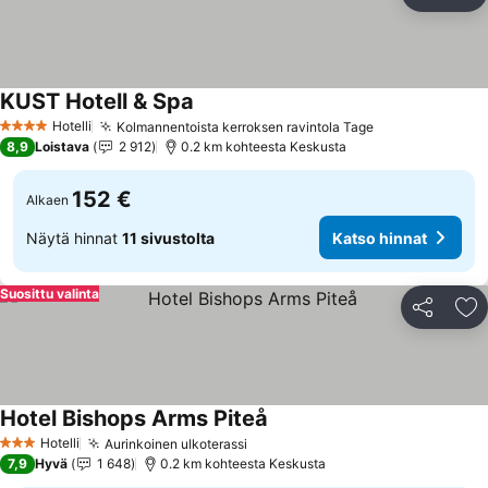
Jaa
Li
KUST Hotell & Spa
Katso hinnat
Hotelli
Kolmannentoista kerroksen ravintola Tage
Katso hinnat
4 Tähtiluokitus
8,9
Loistava
2 912
0.2 km kohteesta Keskusta
152 €
Alkaen
Näytä hinnat
11 sivustolta
Katso hinnat
Suosittu valinta
Jaa
Li
Hotel Bishops Arms Piteå
Katso hinnat
Hotelli
Aurinkoinen ulkoterassi
Katso hinnat
3 Tähtiluokitus
7,9
Hyvä
1 648
0.2 km kohteesta Keskusta