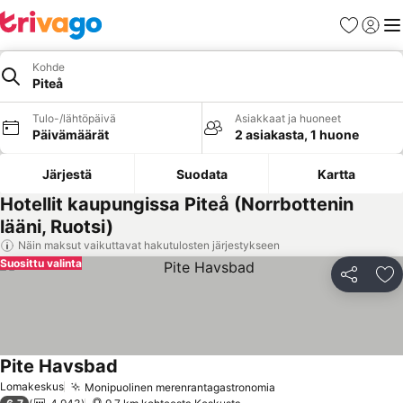
Suosikit
Kirjaud
Val
Kohde
Piteå
Tulo-/lähtöpäivä
Asiakkaat ja huoneet
Päivämäärät
2 asiakasta, 1 huone
Järjestä
Suodata
Kartta
Hotellit kaupungissa Piteå (Norrbottenin
lääni, Ruotsi)
Näin maksut vaikuttavat hakutulosten järjestykseen
Suosittu valinta
Jaa
Li
Pite Havsbad
Katso hinnat
Lomakeskus
Monipuolinen merenrantagastronomia
Katso hinnat