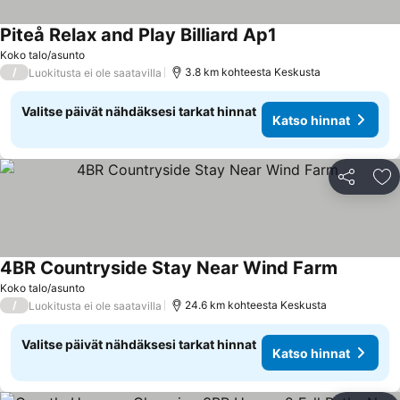
Piteå Relax and Play Billiard Ap1
Katso hinnat
Koko talo/asunto
/
3.8 km kohteesta Keskusta
Luokitusta ei ole saatavilla
Valitse päivät nähdäksesi tarkat hinnat
Katso hinnat
Jaa
Li
4BR Countryside Stay Near Wind Farm
Katso hin
Koko talo/asunto
/
24.6 km kohteesta Keskusta
Luokitusta ei ole saatavilla
Valitse päivät nähdäksesi tarkat hinnat
Katso hinnat