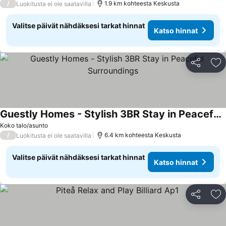
/
1.9 km kohteesta Keskusta
Luokitusta ei ole saatavilla
Valitse päivät nähdäksesi tarkat hinnat
Katso hinnat
Jaa
Li
Guestly Homes - Stylish 3BR Stay in Peaceful Surroundings
Katso hinnat
Koko talo/asunto
/
6.4 km kohteesta Keskusta
Luokitusta ei ole saatavilla
Valitse päivät nähdäksesi tarkat hinnat
Katso hinnat
Jaa
Li