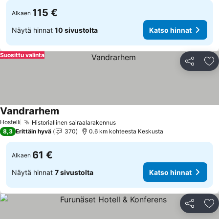
115 €
Alkaen
Näytä hinnat
10 sivustolta
Katso hinnat
Suosittu valinta
Jaa
Li
Vandrarhem
Katso hinnat
Hostelli
Historiallinen sairaalarakennus
Katso hinnat
8,3
Erittäin hyvä
370
0.6 km kohteesta Keskusta
61 €
Alkaen
Näytä hinnat
7 sivustolta
Katso hinnat
Jaa
Li