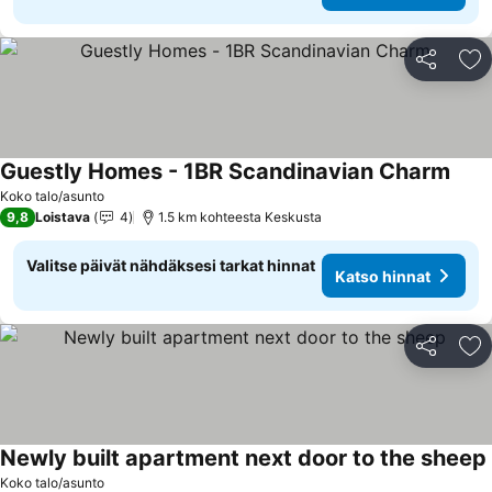
Jaa
Li
Guestly Homes - 1BR Scandinavian Charm
Kats
Koko talo/asunto
9,8
Loistava
4
1.5 km kohteesta Keskusta
Valitse päivät nähdäksesi tarkat hinnat
Katso hinnat
Jaa
Li
Newly built apartment next door to the sheep
Koko talo/asunto