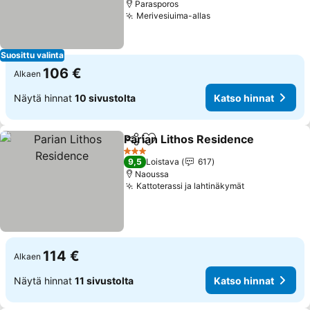
Parasporos
Merivesiuima-allas
Suosittu valinta
106 €
Alkaen
Näytä hinnat
10 sivustolta
Katso hinnat
Parian Lithos Residence
Jaa
Lisää suosikkeihin
3 Tähtiluokitus
9,5
Loistava
617
Naoussa
Kattoterassi ja lahtinäkymät
114 €
Alkaen
Näytä hinnat
11 sivustolta
Katso hinnat