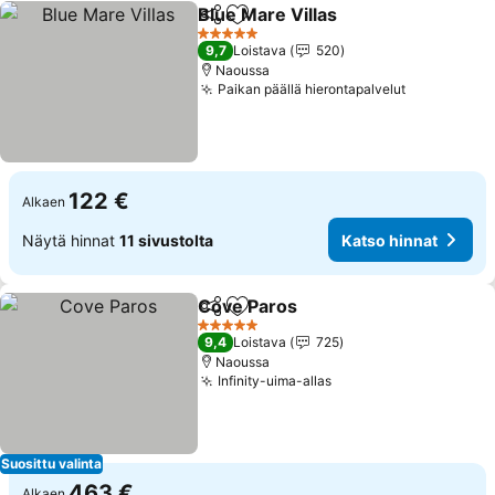
Blue Mare Villas
Jaa
Lisää suosikkeihin
5 Tähtiluokitus
9,7
Loistava
520
Naoussa
Paikan päällä hierontapalvelut
122 €
Alkaen
Näytä hinnat
11 sivustolta
Katso hinnat
Cove Paros
Jaa
Lisää suosikkeihin
5 Tähtiluokitus
9,4
Loistava
725
Naoussa
Infinity-uima-allas
Suosittu valinta
463 €
Alkaen