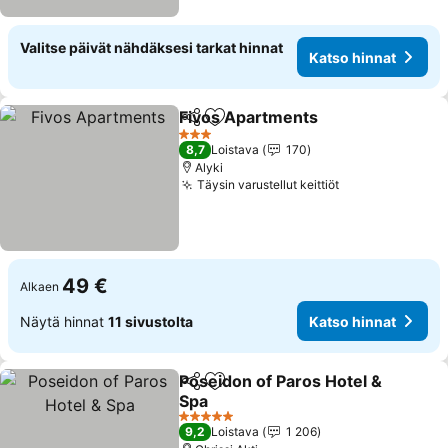
Valitse päivät nähdäksesi tarkat hinnat
Katso hinnat
Fivos Apartments
Jaa
Lisää suosikkeihin
3 Tähtiluokitus
8,7
Loistava
170
Alyki
Täysin varustellut keittiöt
49 €
Alkaen
Näytä hinnat
11 sivustolta
Katso hinnat
Poseidon of Paros Hotel &
Jaa
Lisää suosikkeihin
Spa
5 Tähtiluokitus
9,2
Loistava
1 206