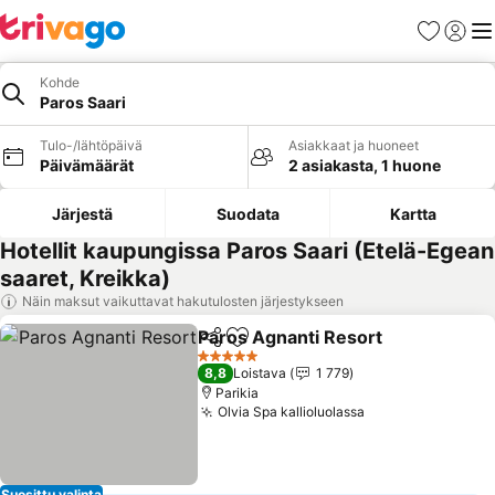
Suosikit
Kirjaud
Val
Kohde
Paros Saari
Tulo-/lähtöpäivä
Asiakkaat ja huoneet
Päivämäärät
2 asiakasta, 1 huone
Järjestä
Suodata
Kartta
Hotellit kaupungissa Paros Saari (Etelä-Egean
saaret, Kreikka)
Näin maksut vaikuttavat hakutulosten järjestykseen
Paros Agnanti Resort
Jaa
Lisää suosikkeihin
5 Tähtiluokitus
8,8
Loistava
1 779
Parikia
Olvia Spa kallioluolassa
Suosittu valinta