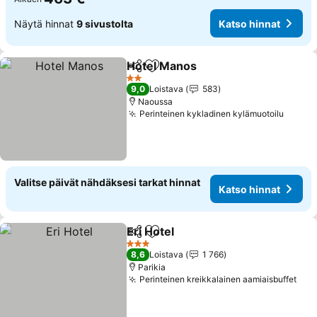
Näytä hinnat
9 sivustolta
Katso hinnat
Hotel Manos
Jaa
Lisää suosikkeihin
2 Tähtiluokitus
9,0
Loistava
583
Naoussa
Perinteinen kykladinen kylämuotoilu
Valitse päivät nähdäksesi tarkat hinnat
Katso hinnat
Eri Hotel
Jaa
Lisää suosikkeihin
3 Tähtiluokitus
8,6
Loistava
1 766
Parikia
Perinteinen kreikkalainen aamiaisbuffet