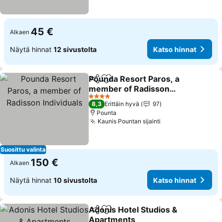
45 €
Alkaen
Näytä hinnat
12 sivustolta
Katso hinnat
Pounda Resort Paros, a
Jaa
Lisää suosikkeihin
member of Radisson
Individuals
4 Tähtiluokitus
8,3
Erittäin hyvä
97
Pounta
Kaunis Pountan sijainti
Suosittu valinta
150 €
Alkaen
Näytä hinnat
10 sivustolta
Katso hinnat
Adonis Hotel Studios &
Jaa
Lisää suosikkeihin
Apartments