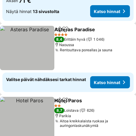
71 €
Alkaen
Näytä hinnat
13 sivustolta
Katso hinnat
Asteras Paradise
Jaa
Lisää suosikkeihin
4 Tähtiluokitus
8,4
Erittäin hyvä
1 046
Naoussa
Rentouttava poreallas ja sauna
Valitse päivät nähdäksesi tarkat hinnat
Katso hinnat
Hotel Paros
Jaa
Lisää suosikkeihin
2 Tähtiluokitus
8,7
Loistava
626
Parikia
Aitoa kreikkalaista ruokaa ja
auringonlaskunäkymiä