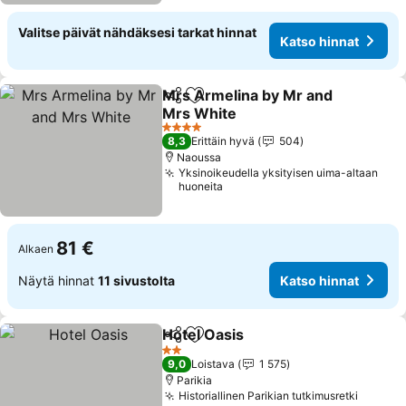
Valitse päivät nähdäksesi tarkat hinnat
Katso hinnat
Mrs Armelina by Mr and
Jaa
Lisää suosikkeihin
Mrs White
4 Tähtiluokitus
8,3
Erittäin hyvä
504
Naoussa
Yksinoikeudella yksityisen uima-altaan
huoneita
81 €
Alkaen
Näytä hinnat
11 sivustolta
Katso hinnat
Hotel Oasis
Jaa
Lisää suosikkeihin
2 Tähtiluokitus
9,0
Loistava
1 575
Parikia
Historiallinen Parikian tutkimusretki