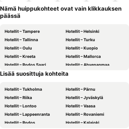
altaalla
hotellit
Nämä huippukohteet ovat vain klikkauksen
päässä
Hotellit – Tampere
Hotellit – Helsinki
Hotellit – Tallinna
Hotellit – Turku
Hotellit – Oulu
Hotellit – Kuopio
Hotellit – Kreeta
Hotellit – Mallorca
Hotellit – Rodos Saari
Hotellit – Ahvenanmaa
Lisää suosittuja kohteita
Hotellit – Suomi
Hotellit – Gran Canaria
Hotellit – Tukholma
Hotellit – Pärnu
Hotellit – Riika
Hotellit – Jyväskylä
Hotellit – Lontoo
Hotellit – Vaasa
Hotellit – Lappeenranta
Hotellit – Rovaniemi
Hotellit – Rodos
Hotellit – Kalajoki