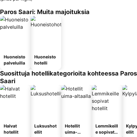
Paros Saari: Muita majoituksia
Huoneisto
Huoneisto
palveluilla
hotelli
Suosittuja hotellikategorioita kohteessa Paros
Saari
Halvat
Luksushot
Hotellit
Lemmikeill
Kylp
hotellit
ellit
uima-
e sopivat
ellit