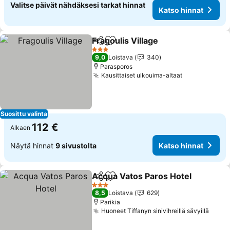
Valitse päivät nähdäksesi tarkat hinnat
Katso hinnat
Fragoulis Village
Jaa
Lisää suosikkeihin
3 Tähtiluokitus
9,0
Loistava
340
Parasporos
Kausittaiset ulkouima-altaat
Suosittu valinta
112 €
Alkaen
Näytä hinnat
9 sivustolta
Katso hinnat
Acqua Vatos Paros Hotel
Jaa
Lisää suosikkeihin
3 Tähtiluokitus
8,5
Loistava
629
Parikia
Huoneet Tiffanyn sinivihreillä sävyillä