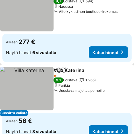
9,7
Loistava
594
Naoussa
Aito kykladinen boutique-kokemus
277 €
Alkaen
Näytä hinnat
6 sivustolta
Katso hinnat
Villa Katerina
Jaa
Lisää suosikkeihin
1 Tähtiluokitus
9,1
Loistava
1 265
Parikia
Joustava majoitus perheille
Suosittu valinta
56 €
Alkaen
Näytä hinnat
8 sivustolta
Katso hinnat