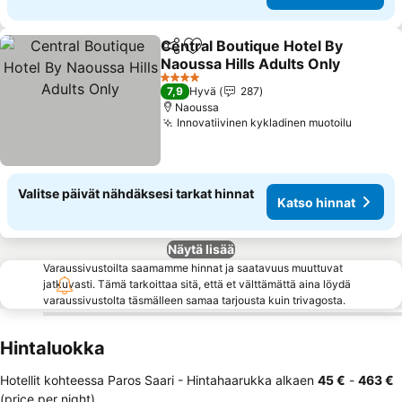
Central Boutique Hotel By
Jaa
Lisää suosikkeihin
Naoussa Hills Adults Only
4 Tähtiluokitus
7,9
Hyvä
287
Naoussa
Innovatiivinen kykladinen muotoilu
Valitse päivät nähdäksesi tarkat hinnat
Katso hinnat
Näytä lisää
Varaussivustoilta saamamme hinnat ja saatavuus muuttuvat
jatkuvasti. Tämä tarkoittaa sitä, että et välttämättä aina löydä
varaussivustolta täsmälleen samaa tarjousta kuin trivagosta.
Hintaluokka
Hotellit kohteessa Paros Saari -
Hintahaarukka
alkaen
‎45 €
-
‎463 €
(price per night)