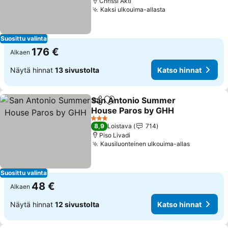
Chrissi Akti
Kaksi ulkouima-allasta
Suosittu valinta
176 €
Alkaen
Näytä hinnat
13 sivustolta
Katso hinnat
San Antonio Summer
Jaa
Lisää suosikkeihin
House Paros by GHH
3 Tähtiluokitus
8,9
Loistava
714
Piso Livadi
Kausiluonteinen ulkouima-allas
Suosittu valinta
48 €
Alkaen
Näytä hinnat
12 sivustolta
Katso hinnat