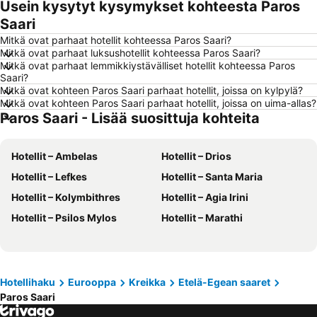
Usein kysytyt kysymykset kohteesta Paros
Hotellit – Alanya
Hotellit – Joensuu
Saari
Hotellit – Fuengirola
Hotellit – Kööpenhamina
Mitkä ovat parhaat hotellit kohteessa Paros Saari?
Hotellit – Savonlinna
Hotellit – Gdańsk
Mitkä ovat parhaat luksushotellit kohteessa Paros Saari?
Mitkä ovat parhaat lemmikkiystävälliset hotellit kohteessa Paros
Hotellit – Lahti
Hotellit – Hämeenlinna
Saari?
Hotellit – Seinäjoki
Hotellit – Kreikka
Mitkä ovat kohteen Paros Saari parhaat hotellit, joissa on kylpylä?
Mitkä ovat kohteen Paros Saari parhaat hotellit, joissa on uima-allas?
Hotellit – Malta
Hotellit – Aurinkorannikko
Paros Saari - Lisää suosittuja kohteita
Hotellit – Teneriffa
Hotellit – Gardajärvi
Hotellit – Phuket
Hotellit – Koh Lanta
Hotellit – Ambelas
Hotellit – Drios
Hotellit – Santorini Saari
Hotellit – Viro
Hotellit – Lefkes
Hotellit – Santa Maria
Hotellit – Espanja
Hotellit – Koh Samui
Hotellit – Kolymbithres
Hotellit – Agia Irini
Hotellit – Kos Saari
Hotellit – Kypros
Hotellit – Psilos Mylos
Hotellit – Marathi
Hotellit – Lofoten
Hotellit – Uusimaa
Hotellit – Ylläs
Hotellit – Madeira
Hotellit – Kroatia
Hotellit – Saarenmaa
Hotellihaku
Eurooppa
Kreikka
Etelä-Egean saaret
Paros Saari