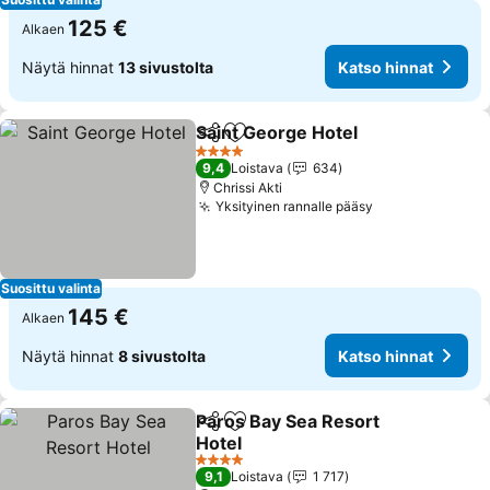
125 €
Alkaen
Näytä hinnat
13 sivustolta
Katso hinnat
Saint George Hotel
Jaa
Lisää suosikkeihin
4 Tähtiluokitus
9,4
Loistava
634
Chrissi Akti
Yksityinen rannalle pääsy
Suosittu valinta
145 €
Alkaen
Näytä hinnat
8 sivustolta
Katso hinnat
Paros Bay Sea Resort
Jaa
Lisää suosikkeihin
Hotel
4 Tähtiluokitus
9,1
Loistava
1 717