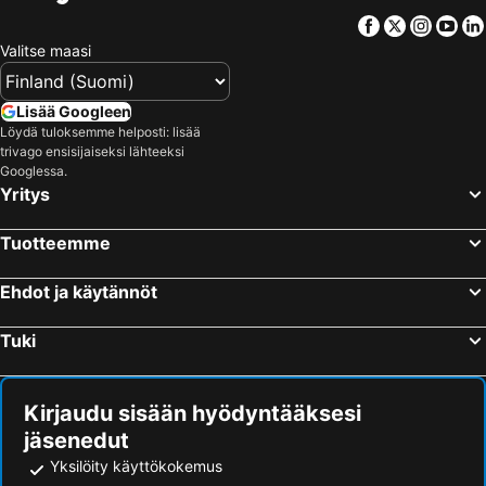
Facebook
Twitter
Insta
Yo
Valitse maasi
Lisää Googleen
Löydä tuloksemme helposti: lisää
trivago ensisijaiseksi lähteeksi
Googlessa.
Yritys
Tuotteemme
Ehdot ja käytännöt
Tuki
Kirjaudu sisään hyödyntääksesi
jäsenedut
Yksilöity käyttökokemus