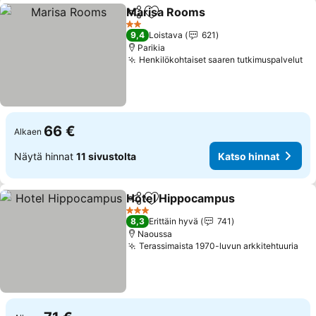
Marisa Rooms
Jaa
Lisää suosikkeihin
2 Tähtiluokitus
9,4
Loistava
621
Parikia
Henkilökohtaiset saaren tutkimuspalvelut
66 €
Alkaen
Näytä hinnat
11 sivustolta
Katso hinnat
Hotel Hippocampus
Jaa
Lisää suosikkeihin
3 Tähtiluokitus
8,3
Erittäin hyvä
741
Naoussa
Terassimaista 1970-luvun arkkitehtuuria