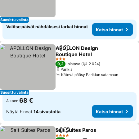
Suosittu valinta
Valitse päivät nähdäksesi tarkat hinnat
Katso hinnat
APOLLON Design
Jaa
Lisää suosikkeihin
Boutique Hotel
3 Tähtiluokitus
9,2
Loistava
2 024
Parikia
Kätevä pääsy Parikian satamaan
Suosittu valinta
68 €
Alkaen
Näytä hinnat
14 sivustolta
Katso hinnat
Salt Suites Paros
Jaa
Lisää suosikkeihin
4 Tähtiluokitus