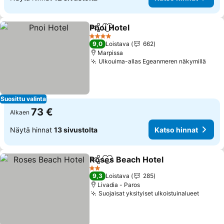
Pnoi Hotel
Jaa
Lisää suosikkeihin
4 Tähtiluokitus
9,0
Loistava
662
Marpissa
Ulkouima-allas Egeanmeren näkymillä
Suosittu valinta
73 €
Alkaen
Näytä hinnat
13 sivustolta
Katso hinnat
Roses Beach Hotel
Jaa
Lisää suosikkeihin
2 Tähtiluokitus
9,3
Loistava
285
Livadia - Paros
Suojaisat yksityiset ulkoistuinalueet