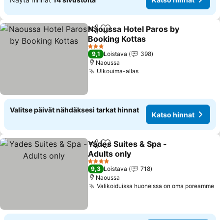
Naoussa Hotel Paros by
Jaa
Lisää suosikkeihin
Booking Kottas
3 Tähtiluokitus
9,1
Loistava
398
Naoussa
Ulkouima-allas
Valitse päivät nähdäksesi tarkat hinnat
Katso hinnat
Yades Suites & Spa -
Jaa
Lisää suosikkeihin
Adults only
4 Tähtiluokitus
9,3
Loistava
718
Naoussa
Valikoiduissa huoneissa on oma poreamme