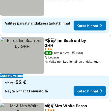
Valitse päivät nähdäksesi tarkat hinnat
Katso hinnat
Paros Inn Seafront by
Jaa
Lisää suosikkeihin
GHH
3 Tähtiluokitus
8,3
Erittäin hyvä
633
Logaras
Valkoinen kuutiomainen arkkitehtuuri
Suosittu valinta
52 €
Alkaen
Näytä hinnat
11 sivustolta
Katso hinnat
Mr & Mrs White Paros
Jaa
Lisää suosikkeihin