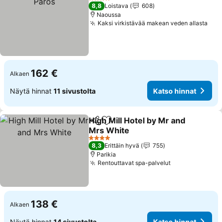
4 Tähtiluokitus
8,8
Loistava
608
Naoussa
Kaksi virkistävää makean veden allasta
162 €
Alkaen
Näytä hinnat
11 sivustolta
Katso hinnat
High Mill Hotel by Mr and
Jaa
Lisää suosikkeihin
Mrs White
4 Tähtiluokitus
8,3
Erittäin hyvä
755
Parikia
Rentouttavat spa-palvelut
138 €
Alkaen
Näytä hinnat
14 sivustolta
Katso hinnat