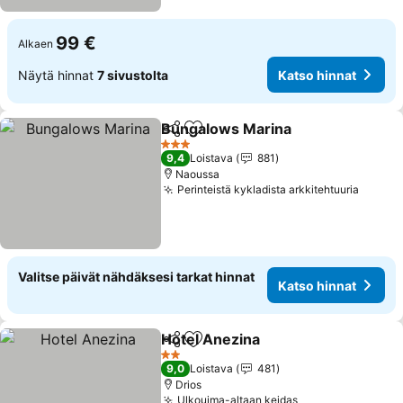
99 €
Alkaen
Näytä hinnat
7 sivustolta
Katso hinnat
Bungalows Marina
Jaa
Lisää suosikkeihin
3 Tähtiluokitus
9,4
Loistava
881
Naoussa
Perinteistä kykladista arkkitehtuuria
Valitse päivät nähdäksesi tarkat hinnat
Katso hinnat
Hotel Anezina
Jaa
Lisää suosikkeihin
2 Tähtiluokitus
9,0
Loistava
481
Drios
Ulkouima-altaan keidas