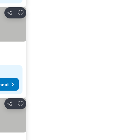
Lisää suosikkeihin
Jaa
nnat
Lisää suosikkeihin
Jaa