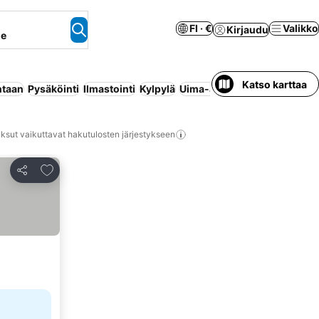
FI · €
Valikko
Kirjaudu
ne
Katso karttaa
ntaan
Pysäköinti
Ilmastointi
Kylpylä
Uima-allas
Huoneisto palvel
ksut vaikuttavat hakutulosten järjestykseen
Lisää suosikkeihin
Jaa