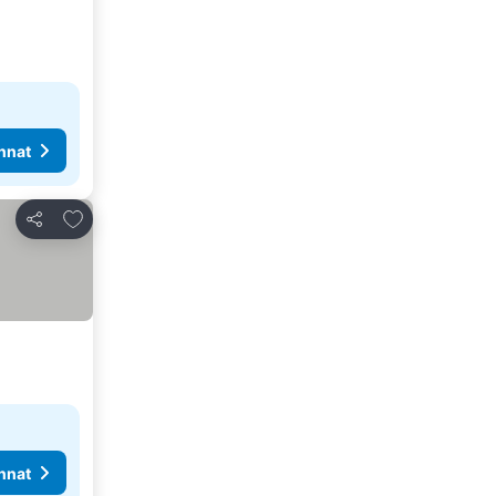
nnat
Lisää suosikkeihin
Jaa
nnat