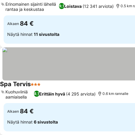
Erinomainen sijainti lähellä
Loistava
(12 341 arviota)
9,1
0.5 km r
rantaa ja keskustaa
84 €
Alkaen
Näytä hinnat
11 sivustolta
Spa Tervis
3 Tähtiluokitus
Kuohuviiniä
Erittäin hyvä
(4 295 arviota)
8,1
0.6 km rannalle
aamiaisella
84 €
Alkaen
Näytä hinnat
6 sivustolta