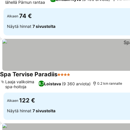
lähellä Pärnun rantaa
74 €
Alkaen
Näytä hinnat
7 sivustolta
Spa Tervise Paradiis
4 Tähtiluokitus
Laaja valikoima
Loistava
(9 360 arviota)
8,7
0.2 km rannalle
spa-hoitoja
122 €
Alkaen
Näytä hinnat
7 sivustolta