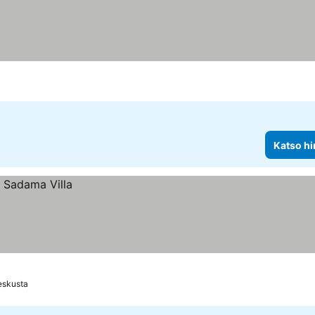
Katso hi
eskusta