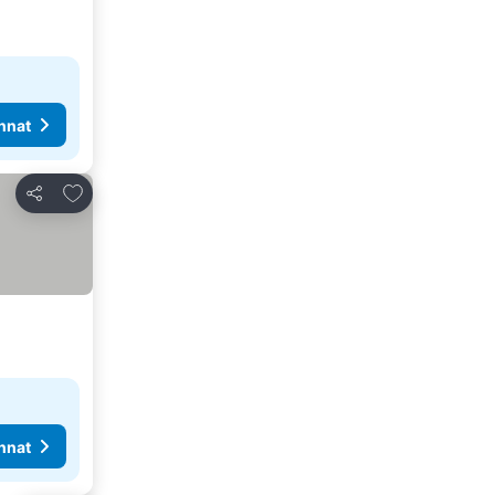
nnat
Lisää suosikkeihin
Jaa
nnat