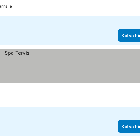
annalle
Katso hi
Katso hi