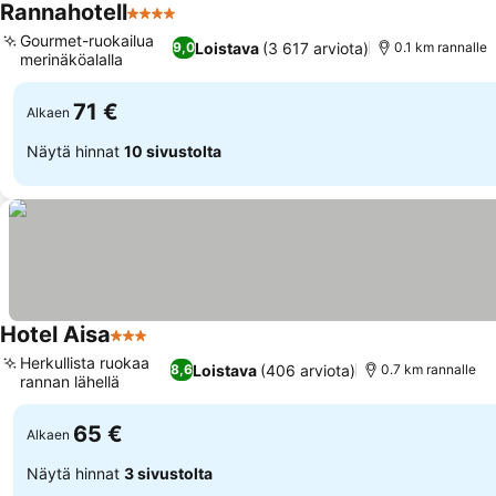
Rannahotell
4 Tähtiluokitus
Gourmet-ruokailua
Loistava
(3 617 arviota)
9,0
0.1 km rannalle
merinäköalalla
71 €
Alkaen
Näytä hinnat
10 sivustolta
Hotel Aisa
3 Tähtiluokitus
Herkullista ruokaa
Loistava
(406 arviota)
8,6
0.7 km rannalle
rannan lähellä
65 €
Alkaen
Näytä hinnat
3 sivustolta