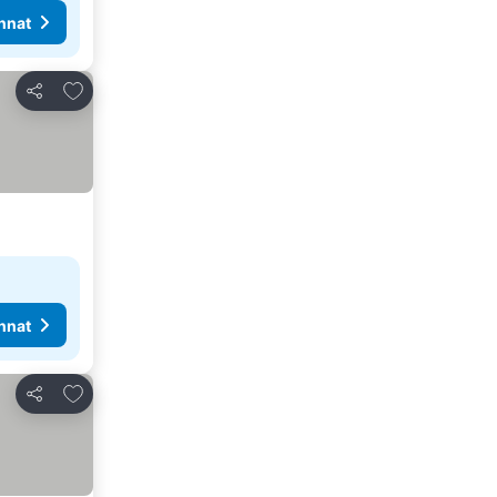
nnat
Lisää suosikkeihin
Jaa
nnat
Lisää suosikkeihin
Jaa