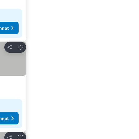
nnat
Lisää suosikkeihin
Jaa
nnat
Lisää suosikkeihin