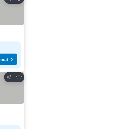
Jaa
nnat
Lisää suosikkeihin
Jaa