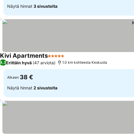
Näytä hinnat
3 sivustolta
Kivi Apartments
5 Tähtiluokitus
Erittäin hyvä
(47 arviota)
8,3
1.0 km kohteesta Keskusta
38 €
Alkaen
Näytä hinnat
2 sivustolta