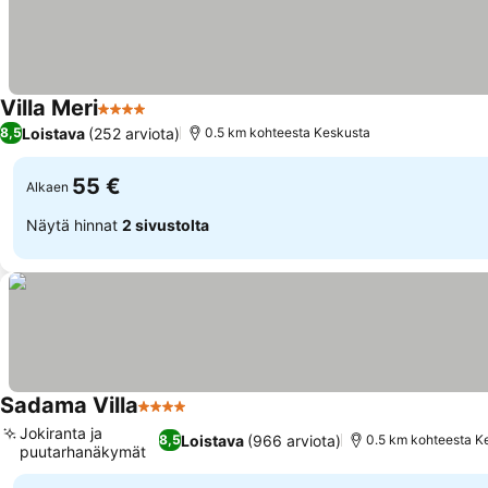
Villa Meri
4 Tähtiluokitus
Loistava
(252 arviota)
8,5
0.5 km kohteesta Keskusta
55 €
Alkaen
Näytä hinnat
2 sivustolta
Sadama Villa
4 Tähtiluokitus
Jokiranta ja
Loistava
(966 arviota)
8,5
0.5 km kohteesta K
puutarhanäkymät