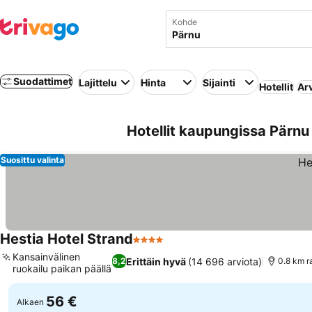
Kohde
Suodattimet
Lajittelu
Hinta
Sijainti
Hotellit
Ar
Hotellit kaupungissa Pärnu 
Suosittu valinta
Hestia Hotel Strand
4 Tähtiluokitus
Kansainvälinen
Erittäin hyvä
(14 696 arviota)
8,2
0.8 km r
ruokailu paikan päällä
56 €
Alkaen