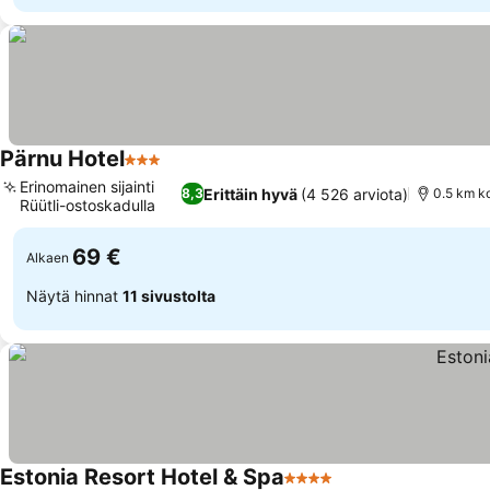
Pärnu Hotel
3 Tähtiluokitus
Erinomainen sijainti
Erittäin hyvä
(4 526 arviota)
8,3
0.5 km k
Rüütli-ostoskadulla
69 €
Alkaen
Näytä hinnat
11 sivustolta
Estonia Resort Hotel & Spa
4 Tähtiluokitus