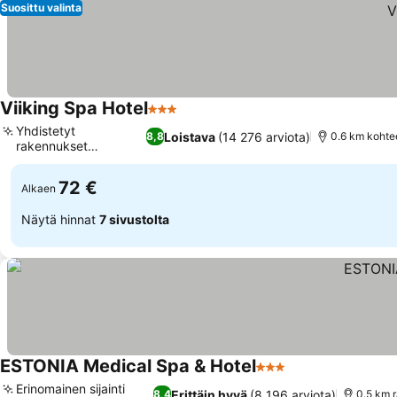
Suosittu valinta
Viiking Spa Hotel
3 Tähtiluokitus
Yhdistetyt
Loistava
(14 276 arviota)
8,8
0.6 km kohte
rakennukset
lasikäytävillä
72 €
Alkaen
Näytä hinnat
7 sivustolta
ESTONIA Medical Spa & Hotel
3 Tähtiluokitus
Erinomainen sijainti
Erittäin hyvä
(8 196 arviota)
8,4
0.5 km r