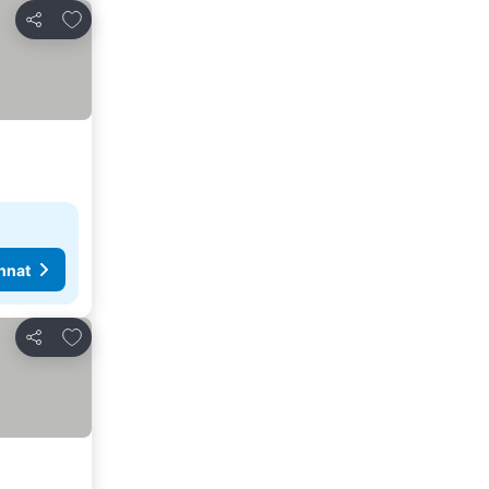
Lisää suosikkeihin
Jaa
nnat
Lisää suosikkeihin
Jaa