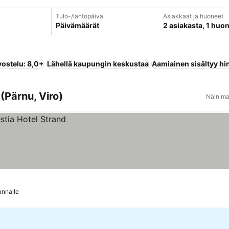
Tulo-/lähtöpäivä
Asiakkaat ja huoneet
Päivämäärät
2 asiakasta, 1 huo
vostelu: 8,0+
Lähellä kaupungin keskustaa
Aamiainen sisältyy hi
(Pärnu, Viro)
Näin ma
annalle