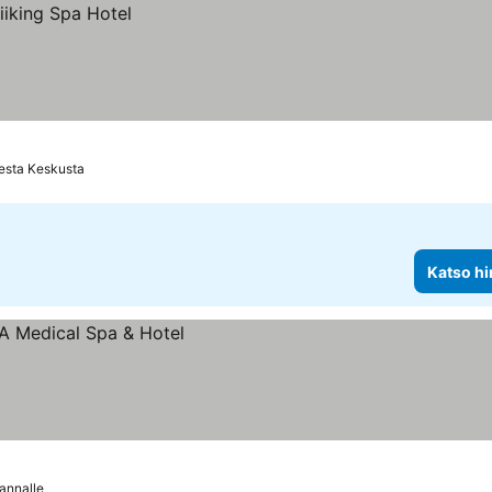
esta Keskusta
Katso hi
annalle