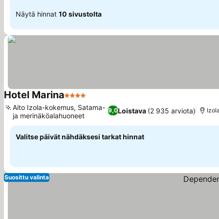
Näytä hinnat
10 sivustolta
Hotel Marina
4 Tähtiluokitus
Aito Izola-kokemus, Satama-
Loistava
(2 935 arviota)
9,0
Izol
ja merinäköalahuoneet
Valitse päivät nähdäksesi tarkat hinnat
Suosittu valinta