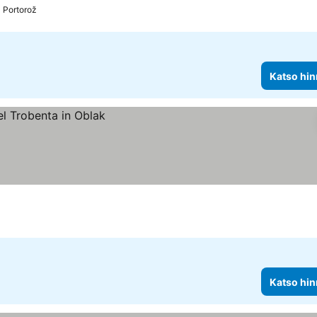
Portorož
Katso hin
Katso hin