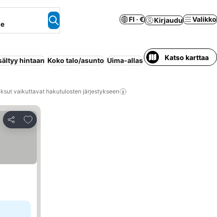
FI · €
Valikko
Kirjaudu
ne
Katso karttaa
ältyy hintaan
Koko talo/asunto
Uima-allas
Lemmikit sallittu
Huon
ksut vaikuttavat hakutulosten järjestykseen
Lisää suosikkeihin
Jaa