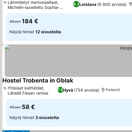
Lämmitetyt merivesialtaat,
Loistava
(6 900 arviota)
9,3
Michelin-suositeltu Sophia-
ravintola
184 €
Alkaen
Näytä hinnat
12 sivustolta
Hostel Trobenta in Oblak
Yhteiset keittiötilat,
Hyvä
(754 arviota)
7,9
Portorož
Lähellä Fiesan rantaa
58 €
Alkaen
Näytä hinnat
3 sivustolta