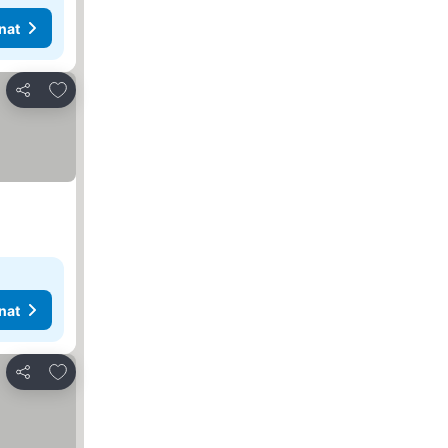
nat
Lisää suosikkeihin
Jaa
nat
Lisää suosikkeihin
Jaa