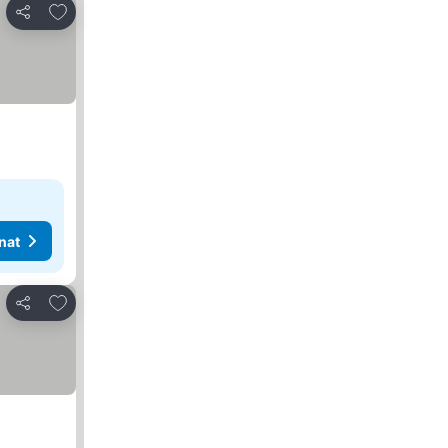
Lisää suosikkeihin
Jaa
nat
Lisää suosikkeihin
Jaa