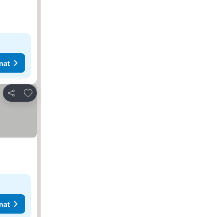
nat
Lisää suosikkeihin
Jaa
nat