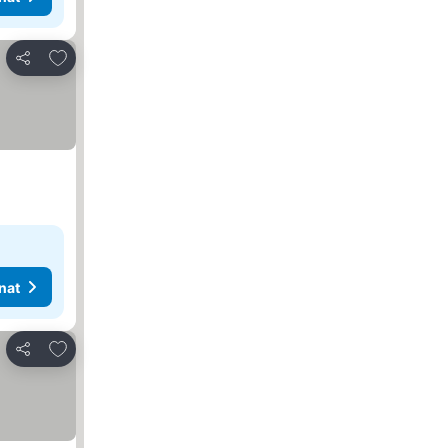
Lisää suosikkeihin
Jaa
nat
Lisää suosikkeihin
Jaa