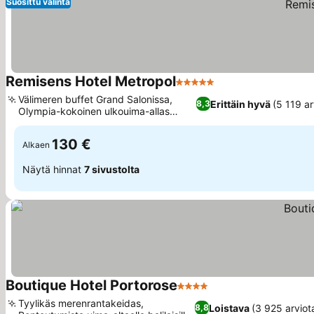
Suosittu valinta
Remisens Hotel Metropol
5 Tähtiluokitus
Välimeren buffet Grand Salonissa,
Erittäin hyvä
(5 119 ar
8,3
Olympia-kokoinen ulkouima-allas
merivedellä
130 €
Alkaen
Näytä hinnat
7 sivustolta
Boutique Hotel Portorose
4 Tähtiluokitus
Tyylikäs merenrantakeidas,
Loistava
(3 925 arviot
8,8