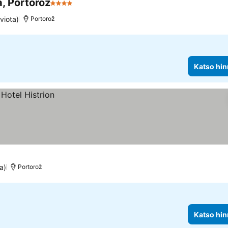
a, Portorož
4 Tähtiluokitus
viota)
Portorož
Katso hin
a)
Portorož
Katso hin