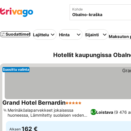
Kohde
Suodattimet
Lajittelu
Hinta
Sijainti
Maksuton 
Hotellit kaupungissa Obaln
Suosittu valinta
Grand Hotel Bernardin
5 Tähtiluokitus
Merinäköalaparvekkeet jokaisessa
Loistava
(9 476 a
8,7
huoneessa, Lämmitetty suolaisen veden
sisäuima-allas
162 €
Alkaen