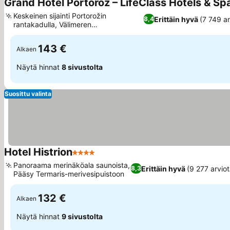
Grand Hotel Portorož – LifeClass Hotels & Sp
Keskeinen sijainti Portorožin
Erittäin hyvä
(7 749 ar
8,4
rantakadulla, Välimeren
suolanvalmistuksen perinne
143 €
Alkaen
Näytä hinnat
8 sivustolta
Suosittu valinta
Hotel Histrion
4 Tähtiluokitus
Panoraama merinäköala saunoista,
Erittäin hyvä
(9 277 arviot
8,3
Pääsy Termaris-merivesipuistoon
132 €
Alkaen
Näytä hinnat
9 sivustolta