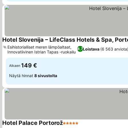
Hotel Slovenija – LifeClass Hotels & Spa, Port
Esihistorialliset meren lämpöaltaat,
Loistava
(6 563 arviota
8,7
Innovatiivinen Istrian Tapas -ruokailu
149 €
Alkaen
Näytä hinnat
8 sivustolta
Hotel Palace Portorož
5 Tähtiluokitus