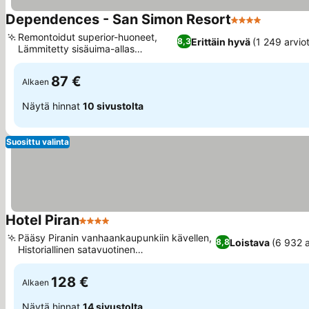
Dependences - San Simon Resort
4 Tähtiluokitus
Remontoidut superior-huoneet,
Erittäin hyvä
(1 249 arvio
8,3
Lämmitetty sisäuima-allas
merivedellä
87 €
Alkaen
Näytä hinnat
10 sivustolta
Suosittu valinta
Hotel Piran
4 Tähtiluokitus
Pääsy Piranin vanhaankaupunkiin kävellen,
Loistava
(6 932 a
8,8
Historiallinen satavuotinen
merenrantatunnelma
128 €
Alkaen
Näytä hinnat
14 sivustolta