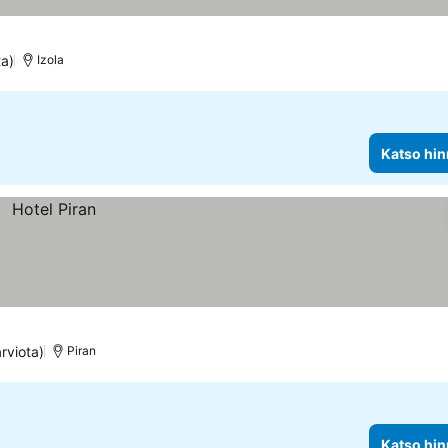
ta)
Izola
Katso hin
rviota)
Piran
Katso hin