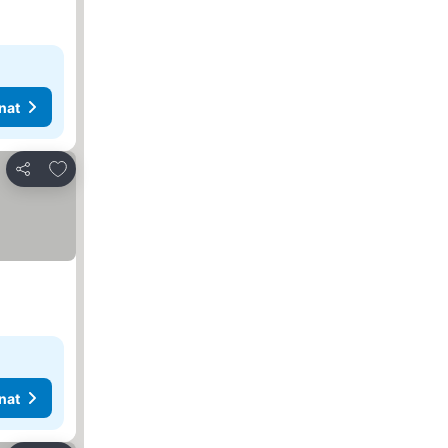
nat
Lisää suosikkeihin
Jaa
nat