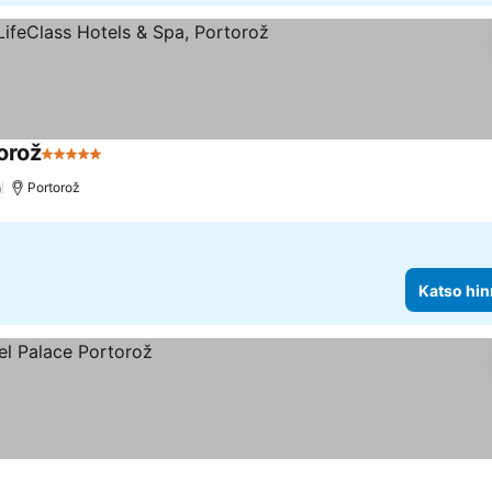
orož
5 Tähtiluokitus
)
Portorož
Katso hin