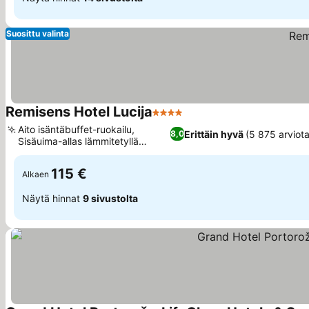
Suosittu valinta
Remisens Hotel Lucija
4 Tähtiluokitus
Aito isäntäbuffet-ruokailu,
Erittäin hyvä
(5 875 arviota
8,0
Sisäuima-allas lämmitetyllä
merivedellä
115 €
Alkaen
Näytä hinnat
9 sivustolta