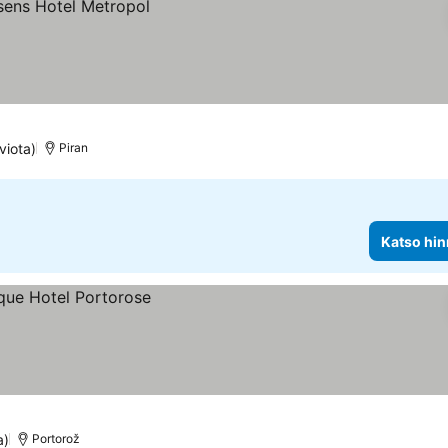
viota)
Piran
Katso hin
a)
Portorož