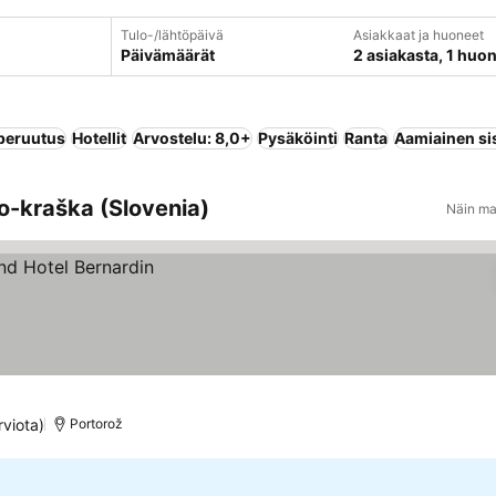
Tulo-/lähtöpäivä
Asiakkaat ja huoneet
Päivämäärät
2 asiakasta, 1 huo
peruutus
Hotellit
Arvostelu: 8,0+
Pysäköinti
Ranta
Aamiainen sis
o-kraška (Slovenia)
Näin ma
rviota)
Portorož