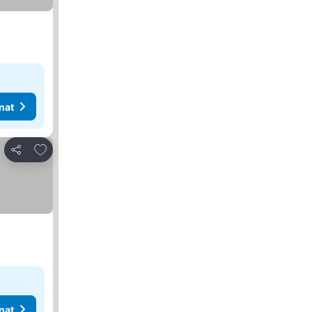
nat
Lisää suosikkeihin
Jaa
nat