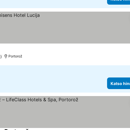
)
Portorož
Katso hin