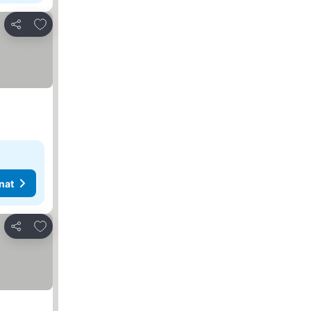
Lisää suosikkeihin
Jaa
nat
Lisää suosikkeihin
Jaa