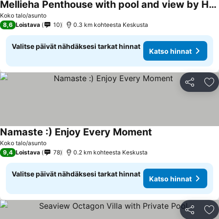
Mellieha Penthouse with pool and view by Homely
Koko talo/asunto
8,6
Loistava
10
0.3 km kohteesta Keskusta
Valitse päivät nähdäksesi tarkat hinnat
Katso hinnat
Jaa
Li
Namaste :) Enjoy Every Moment
Koko talo/asunto
9,4
Loistava
78
0.2 km kohteesta Keskusta
Valitse päivät nähdäksesi tarkat hinnat
Katso hinnat
Jaa
Li