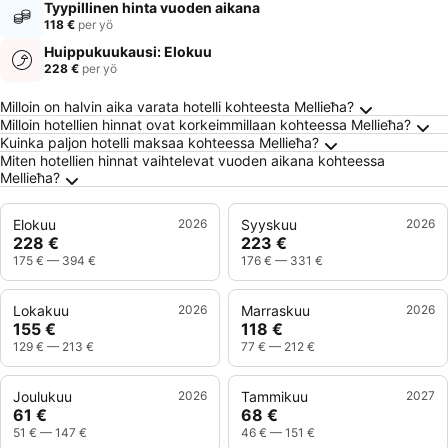
Tyypillinen hinta vuoden aikana
118 €
per yö
Huippukuukausi: Elokuu
228 €
per yö
Usein kysytyt kysymykset kohteesta Mellieħ
Milloin on halvin aika varata hotelli kohteesta Mellieħa?
Milloin hotellien hinnat ovat korkeimmillaan kohteessa Mellieħa?
Kuinka paljon hotelli maksaa kohteessa Mellieħa?
Miten hotellien hinnat vaihtelevat vuoden aikana kohteessa
Mellieħa?
Elokuu
2026
Syyskuu
2026
228 €
223 €
175 €
—
394 €
176 €
—
331 €
Lokakuu
2026
Marraskuu
2026
155 €
118 €
129 €
—
213 €
77 €
—
212 €
Joulukuu
2026
Tammikuu
2027
61 €
68 €
51 €
—
147 €
46 €
—
151 €