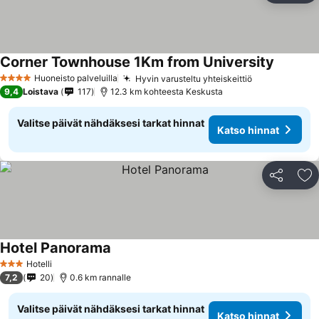
Corner Townhouse 1Km from University
Huoneisto palveluilla
Hyvin varusteltu yhteiskeittiö
4 Tähtiluokitus
9,4
Loistava
117
12.3 km kohteesta Keskusta
Valitse päivät nähdäksesi tarkat hinnat
Katso hinnat
Jaa
Li
Hotel Panorama
Hotelli
3 Tähtiluokitus
7,2
20
0.6 km rannalle
Valitse päivät nähdäksesi tarkat hinnat
Katso hinnat