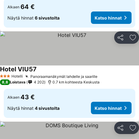
64 €
Alkaen
Näytä hinnat
6 sivustolta
Katso hinnat
Jaa
Li
Hotel VIU57
Hotelli
Panoraamanäkymät lahdelle ja saarille
3 Tähtiluokitus
8,8
Loistava
4 202
0.7 km kohteesta Keskusta
43 €
Alkaen
Näytä hinnat
4 sivustolta
Katso hinnat
Jaa
Li