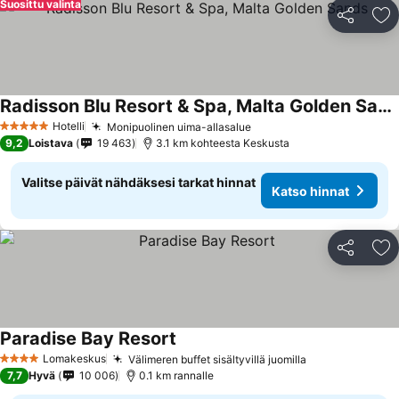
Suosittu valinta
Jaa
Li
Radisson Blu Resort & Spa, Malta Golden Sands
Hotelli
Monipuolinen uima-allasalue
5 Tähtiluokitus
9,2
Loistava
19 463
3.1 km kohteesta Keskusta
Valitse päivät nähdäksesi tarkat hinnat
Katso hinnat
Jaa
Li
Paradise Bay Resort
Lomakeskus
Välimeren buffet sisältyvillä juomilla
4 Tähtiluokitus
7,7
Hyvä
10 006
0.1 km rannalle