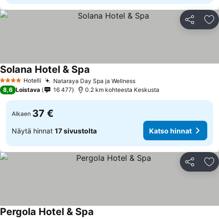
Jaa
Li
Solana Hotel & Spa
Hotelli
Nataraya Day Spa ja Wellness
4 Tähtiluokitus
8,6
Loistava
16 477
0.2 km kohteesta Keskusta
37 €
Alkaen
Näytä hinnat
17 sivustolta
Katso hinnat
Jaa
Li
Pergola Hotel & Spa