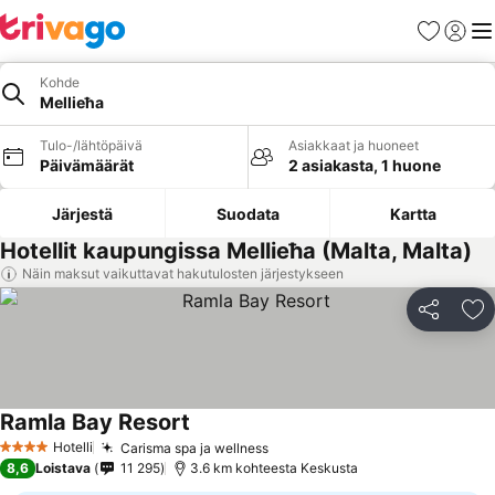
Suosikit
Kirjaud
Val
Kohde
Mellieħa
Tulo-/lähtöpäivä
Asiakkaat ja huoneet
Päivämäärät
2 asiakasta, 1 huone
Järjestä
Suodata
Kartta
Hotellit kaupungissa Mellieħa (Malta, Malta)
Näin maksut vaikuttavat hakutulosten järjestykseen
Jaa
Li
Ramla Bay Resort
Hotelli
Carisma spa ja wellness
4 Tähtiluokitus
8,6
Loistava
11 295
3.6 km kohteesta Keskusta