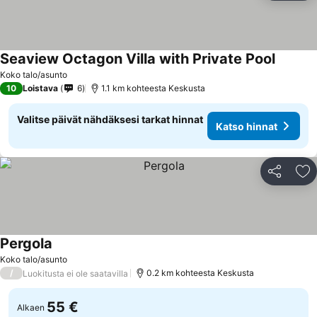
Seaview Octagon Villa with Private Pool
Koko talo/asunto
10
Loistava
6
1.1 km kohteesta Keskusta
Valitse päivät nähdäksesi tarkat hinnat
Katso hinnat
Jaa
Li
Pergola
Koko talo/asunto
/
0.2 km kohteesta Keskusta
Luokitusta ei ole saatavilla
55 €
Alkaen