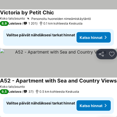
Victoria by Petit Chic
Koko talo/asunto
Personoitu huoneiden nimeämiskäytäntö
8,9
Loistava
1 201
0.1 km kohteesta Keskusta
Valitse päivät nähdäksesi tarkat hinnat
Katso hinnat
Jaa
Li
A52 - Apartment with Sea and Country Views
Koko talo/asunto
9,5
Loistava
37
0.5 km kohteesta Keskusta
Valitse päivät nähdäksesi tarkat hinnat
Katso hinnat