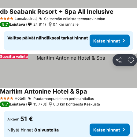
db Seabank Resort + Spa All Inclusive
Lomakeskus
Seitsemän erilaista teemaravintolaa
4 Tähtiluokitus
8,7
Loistava
24 911
0.1 km rannalle
Valitse päivät nähdäksesi tarkat hinnat
Katso hinnat
Suosittu valinta
Jaa
Li
Maritim Antonine Hotel & Spa
Hotelli
Puutarhanpuoleinen perheuintiallas
4 Tähtiluokitus
8,7
Loistava
15 773
0.3 km kohteesta Keskusta
51 €
Alkaen
Näytä hinnat
8 sivustolta
Katso hinnat