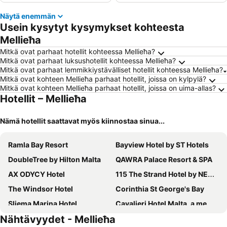
Näytä enemmän
Usein kysytyt kysymykset kohteesta
Mellieħa
Mitkä ovat parhaat hotellit kohteessa Mellieħa?
Mitkä ovat parhaat luksushotellit kohteessa Mellieħa?
Mitkä ovat parhaat lemmikkiystävälliset hotellit kohteessa Mellieħa?
Mitkä ovat kohteen Mellieħa parhaat hotellit, joissa on kylpylä?
Mitkä ovat kohteen Mellieħa parhaat hotellit, joissa on uima-allas?
Hotellit – Mellieħa
Nämä hotellit saattavat myös kiinnostaa sinua...
Ramla Bay Resort
Bayview Hotel by ST Hotels
DoubleTree by Hilton Malta
QAWRA Palace Resort & SPA
AX ODYCY Hotel
115 The Strand Hotel by NEU Collective
The Windsor Hotel
Corinthia St George's Bay
Sliema Marina Hotel
Cavalieri Hotel Malta, a member of Radisson Individuals
Nähtävyydet - Mellieħa
Solana Hotel & Spa
be.HOTEL