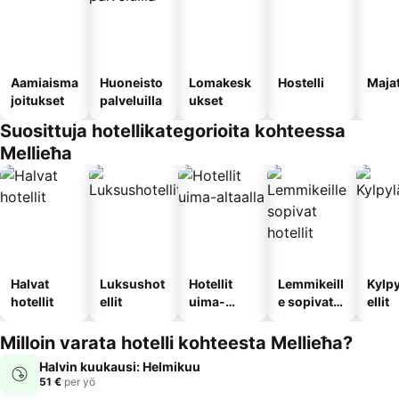
Aamiaisma
Huoneisto
Lomakesk
Hostelli
Maja
joitukset
palveluilla
ukset
Suosittuja hotellikategorioita kohteessa
Mellieħa
Halvat
Luksushot
Hotellit
Lemmikeill
Kylp
hotellit
ellit
uima-
e sopivat
ellit
altaalla
hotellit
Milloin varata hotelli kohteesta Mellieħa?
Halvin kuukausi: Helmikuu
51 €
per yö