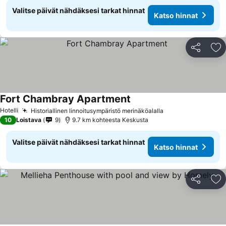
Valitse päivät nähdäksesi tarkat hinnat
Katso hinnat
Jaa
Li
Fort Chambray Apartment
Hotelli
Historiallinen linnoitusympäristö merinäköalalla
10
Loistava
9
9.7 km kohteesta Keskusta
Valitse päivät nähdäksesi tarkat hinnat
Katso hinnat
Jaa
Li