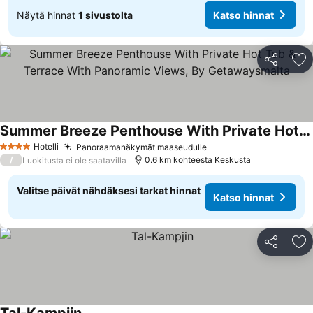
Näytä hinnat
1 sivustolta
Katso hinnat
Jaa
Li
Summer Breeze Penthouse With Private Hot Tub & Terrace With Panoramic Views, By Getawaysmalta
Hotelli
Panoraamanäkymät maaseudulle
4 Tähtiluokitus
/
0.6 km kohteesta Keskusta
Luokitusta ei ole saatavilla
Valitse päivät nähdäksesi tarkat hinnat
Katso hinnat
Jaa
Li