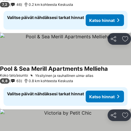
7,2
46
0.2 km kohteesta Keskusta
Valitse päivät nähdäksesi tarkat hinnat
Katso hinnat
Jaa
Li
Pool & Sea Merill Apartments Mellieha
Koko talo/asunto
Yksityinen ja rauhallinen uima-allas
6,8
63
0.8 km kohteesta Keskusta
Valitse päivät nähdäksesi tarkat hinnat
Katso hinnat
Jaa
Li