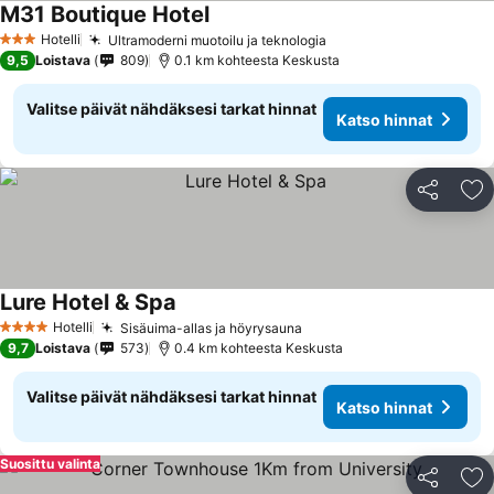
M31 Boutique Hotel
Hotelli
Ultramoderni muotoilu ja teknologia
3 Tähtiluokitus
9,5
Loistava
809
0.1 km kohteesta Keskusta
Valitse päivät nähdäksesi tarkat hinnat
Katso hinnat
Jaa
Li
Lure Hotel & Spa
Hotelli
Sisäuima-allas ja höyrysauna
4 Tähtiluokitus
9,7
Loistava
573
0.4 km kohteesta Keskusta
Valitse päivät nähdäksesi tarkat hinnat
Katso hinnat
Suosittu valinta
Jaa
Li