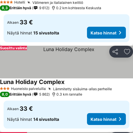
Hotelli
Välimeren ja italialainen keittiö
4 Tähtiluokitus
8,3
Erittäin hyvä
9 612
0.2 km kohteesta Keskusta
33 €
Alkaen
Näytä hinnat
15 sivustolta
Katso hinnat
Suosittu valinta
Jaa
Li
Luna Holiday Complex
Huoneisto palveluilla
Lämmitetty sisäuima-allas perheille
3 Tähtiluokitus
8,0
Erittäin hyvä
5 862
0.3 km rannalle
33 €
Alkaen
Näytä hinnat
14 sivustolta
Katso hinnat