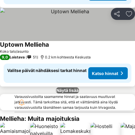
Jaa
Li
Uptown Mellieha
Koko talo/asunto
9,0
Loistava
51
0.2 km kohteesta Keskusta
Valitse päivät nähdäksesi tarkat hinnat
Katso hinnat
Näytä lisää
Varaussivustoilta saamamme hinnat ja saatavuus muuttuvat
jatkuvasti. Tämä tarkoittaa sitä, että et välttämättä aina löydä
varaussivustolta täsmälleen samaa tarjousta kuin trivagosta.
Mellieħa: Muita majoituksia