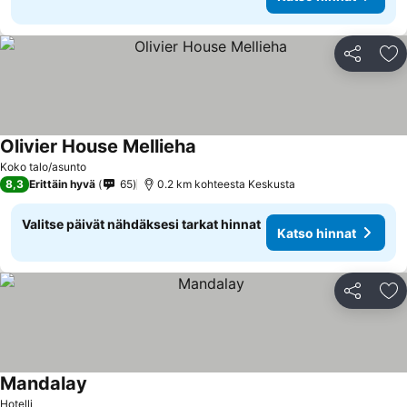
Jaa
Li
Olivier House Mellieha
Koko talo/asunto
8,3
Erittäin hyvä
65
0.2 km kohteesta Keskusta
Valitse päivät nähdäksesi tarkat hinnat
Katso hinnat
Jaa
Li
Mandalay
Hotelli