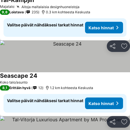
Tal-Kampjin
Majatalo
Aitoja maltalaisia designhuoneistoja
9,8
Loistava
235
0.3 km kohteesta Keskusta
Valitse päivät nähdäksesi tarkat hinnat
Katso hinnat
Jaa
Li
Seascape 24
Koko talo/asunto
8,1
Erittäin hyvä
12
1.2 km kohteesta Keskusta
Valitse päivät nähdäksesi tarkat hinnat
Katso hinnat
Jaa
Li