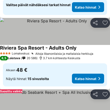
Valitse päivät nähdäksesi tarkat hinnat
Katso hinnat
Jaa
Li
Riviera Spa Resort - Adults Only
Lomakeskus
Aitoja libanonilaisia ja maltalaisia herkkuja
4 Tähtiluokitus
8,5
Loistava
20 586
3.7 km kohteesta Keskusta
48 €
Alkaen
Näytä hinnat
15 sivustolta
Katso hinnat
Suosittu valinta
Jaa
Li