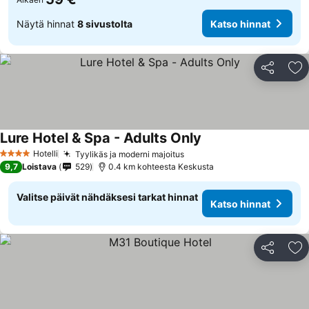
Näytä hinnat
8 sivustolta
Katso hinnat
Jaa
Li
Lure Hotel & Spa - Adults Only
Hotelli
Tyylikäs ja moderni majoitus
4 Tähtiluokitus
9,7
Loistava
529
0.4 km kohteesta Keskusta
Valitse päivät nähdäksesi tarkat hinnat
Katso hinnat
Jaa
Li