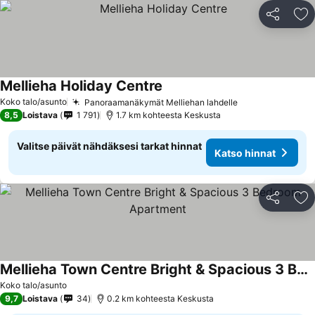
Jaa
Li
Mellieha Holiday Centre
Koko talo/asunto
Panoraamanäkymät Melliehan lahdelle
8,5
Loistava
1 791
1.7 km kohteesta Keskusta
Valitse päivät nähdäksesi tarkat hinnat
Katso hinnat
Jaa
Li
Mellieha Town Centre Bright & Spacious 3 Bedroom Apartment
Koko talo/asunto
9,7
Loistava
34
0.2 km kohteesta Keskusta