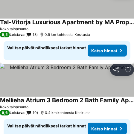
Tal-Vitorja Luxurious Apartment by MA Properties
Koko talo/asunto
9,5
Loistava
18
0.5 km kohteesta Keskusta
Valitse päivät nähdäksesi tarkat hinnat
Katso hinnat
Jaa
Li
Mellieha Atrium 3 Bedroom 2 Bath Family Apartment
Koko talo/asunto
9,6
Loistava
10
0.4 km kohteesta Keskusta
Valitse päivät nähdäksesi tarkat hinnat
Katso hinnat