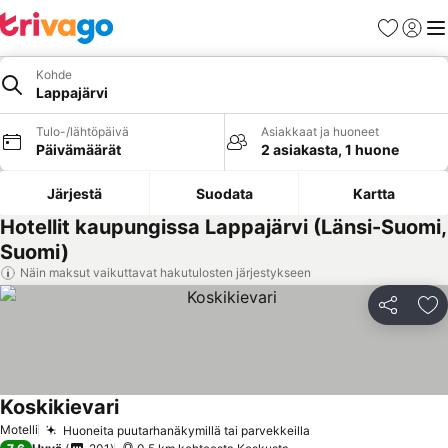
Suosikit
Kirjaud
Val
Kohde
Lappajärvi
Tulo-/lähtöpäivä
Asiakkaat ja huoneet
Päivämäärät
2 asiakasta, 1 huone
Järjestä
Suodata
Kartta
Hotellit kaupungissa Lappajärvi (Länsi-Suomi,
Suomi)
Näin maksut vaikuttavat hakutulosten järjestykseen
Jaa
Li
Koskikievari
Motelli
Huoneita puutarhanäkymillä tai parvekkeilla