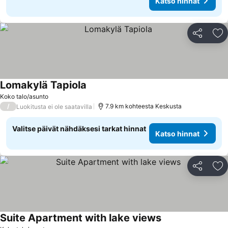
Katso hinnat
Jaa
Li
Lomakylä Tapiola
Koko talo/asunto
/
7.9 km kohteesta Keskusta
Luokitusta ei ole saatavilla
Valitse päivät nähdäksesi tarkat hinnat
Katso hinnat
Jaa
Li
Suite Apartment with lake views