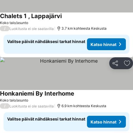
Chalets 1 , Lappajärvi
Koko talo/asunto
/
3.7 km kohteesta Keskusta
Luokitusta ei ole saatavilla
Valitse päivät nähdäksesi tarkat hinnat
Katso hinnat
Jaa
Li
Honkaniemi By Interhome
Koko talo/asunto
/
6.9 km kohteesta Keskusta
Luokitusta ei ole saatavilla
Valitse päivät nähdäksesi tarkat hinnat
Katso hinnat