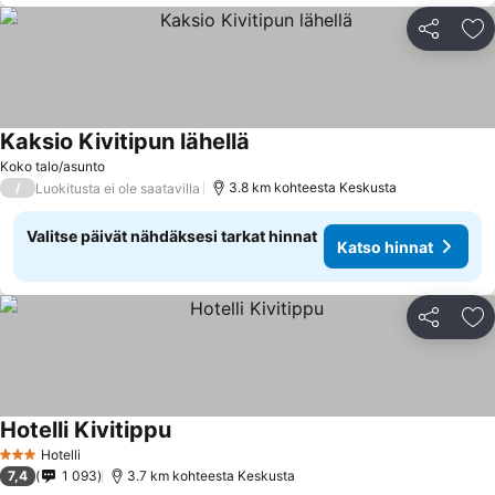
Jaa
Li
Kaksio Kivitipun lähellä
Koko talo/asunto
/
3.8 km kohteesta Keskusta
Luokitusta ei ole saatavilla
Valitse päivät nähdäksesi tarkat hinnat
Katso hinnat
Jaa
Li
Hotelli Kivitippu
Hotelli
3 Tähtiluokitus
7,4
1 093
3.7 km kohteesta Keskusta