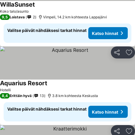
WillaSunset
Koko talo/asunto
9,5
Loistava
2
Vimpeli, 14.2 km kohteesta Lappajärvi
Valitse päivät nähdäksesi tarkat hinnat
Katso hinnat
Jaa
Li
Aquarius Resort
Hotelli
8,4
Erittäin hyvä
13
3.8 km kohteesta Keskusta
Valitse päivät nähdäksesi tarkat hinnat
Katso hinnat
Jaa
Li