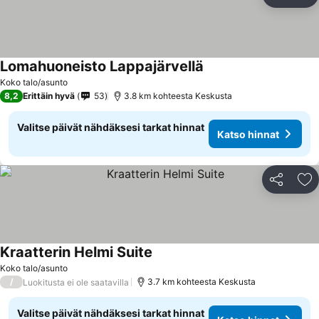
Jaa
Li
Lomahuoneisto Lappajärvellä
Koko talo/asunto
8,2
Erittäin hyvä
53
3.8 km kohteesta Keskusta
Valitse päivät nähdäksesi tarkat hinnat
Katso hinnat
Jaa
Li
Kraatterin Helmi Suite
Koko talo/asunto
/
3.7 km kohteesta Keskusta
Luokitusta ei ole saatavilla
Valitse päivät nähdäksesi tarkat hinnat