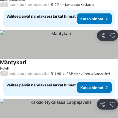
/
9.7 km kohteesta Keskusta
Luokitusta ei ole saatavilla
Valitse päivät nähdäksesi tarkat hinnat
Katso hinnat
Jaa
Li
Mäntykari
Hotelli
/
Evijärvi, 17.9 km kohteesta Lappajärvi
Luokitusta ei ole saatavilla
Valitse päivät nähdäksesi tarkat hinnat
Katso hinnat
Jaa
Li