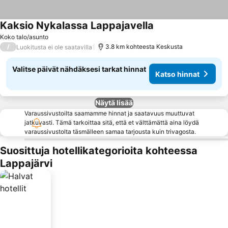
Kaksio Nykalassa Lappajavella
Koko talo/asunto
/
3.8 km kohteesta Keskusta
Luokitusta ei ole saatavilla
Valitse päivät nähdäksesi tarkat hinnat
Katso hinnat
Näytä lisää
Varaussivustoilta saamamme hinnat ja saatavuus muuttuvat
jatkuvasti. Tämä tarkoittaa sitä, että et välttämättä aina löydä
varaussivustolta täsmälleen samaa tarjousta kuin trivagosta.
Suosittuja hotellikategorioita kohteessa
Lappajärvi