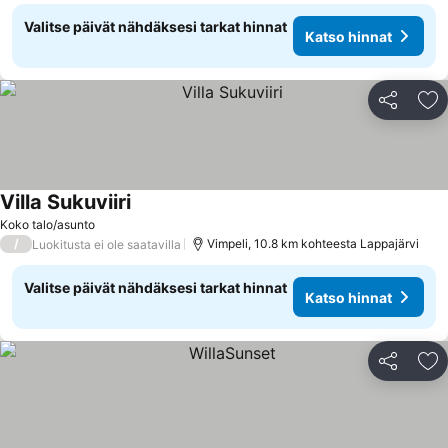
Valitse päivät nähdäksesi tarkat hinnat
Katso hinnat
Jaa
Li
Villa Sukuviiri
Koko talo/asunto
/
Vimpeli, 10.8 km kohteesta Lappajärvi
Luokitusta ei ole saatavilla
Valitse päivät nähdäksesi tarkat hinnat
Katso hinnat
Jaa
Li