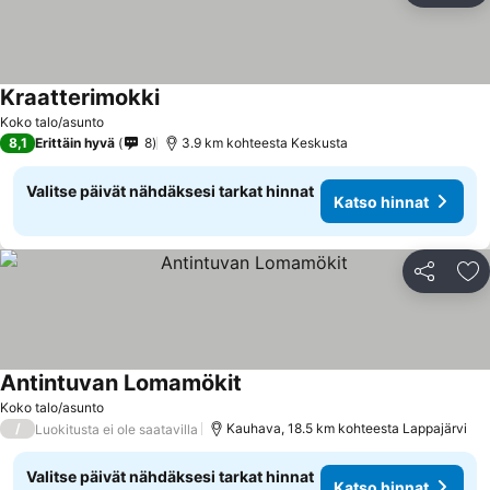
Kraatterimokki
Koko talo/asunto
8,1
Erittäin hyvä
8
3.9 km kohteesta Keskusta
Valitse päivät nähdäksesi tarkat hinnat
Katso hinnat
Jaa
Li
Antintuvan Lomamökit
Koko talo/asunto
/
Kauhava, 18.5 km kohteesta Lappajärvi
Luokitusta ei ole saatavilla
Valitse päivät nähdäksesi tarkat hinnat
Katso hinnat