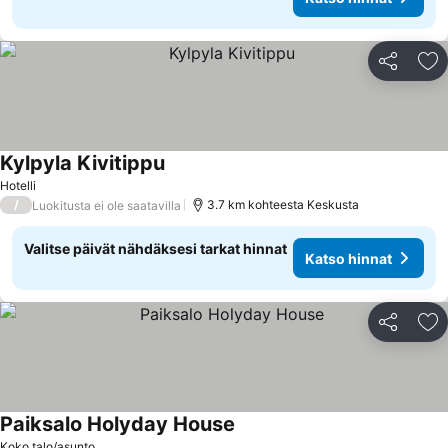
Jaa
Li
Kylpyla Kivitippu
Hotelli
/
3.7 km kohteesta Keskusta
Luokitusta ei ole saatavilla
Valitse päivät nähdäksesi tarkat hinnat
Katso hinnat
Jaa
Li
Paiksalo Holyday House
Koko talo/asunto