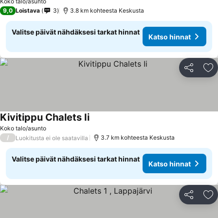
Koko talo/asunto
9,0
Loistava
3
3.8 km kohteesta Keskusta
Valitse päivät nähdäksesi tarkat hinnat
Katso hinnat
Jaa
Li
Kivitippu Chalets Ii
Koko talo/asunto
/
3.7 km kohteesta Keskusta
Luokitusta ei ole saatavilla
Valitse päivät nähdäksesi tarkat hinnat
Katso hinnat
Jaa
Li