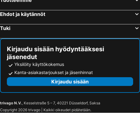
Oulu, Pohjois-Suomi Hotellit
Kuopio, Itä-Suomi Hotellit
Jyväskylä, Länsi-Suomi Hotellit
Rovaniemi, Lappi Hotellit
Ehdot ja käytännöt
Lappeenranta, Etelä-Suomi Hotellit
Tuki
Kirjaudu sisään hyödyntääksesi
jäsenedut
Yksilöity käyttökokemus
Kanta-asiakastarjoukset ja jäsenhinnat
Kirjaudu sisään
trivago N.V.
, Kesselstraße 5 – 7, 40221 Düsseldorf, Saksa
Copyright 2026 trivago | Kaikki oikeudet pidätetään.