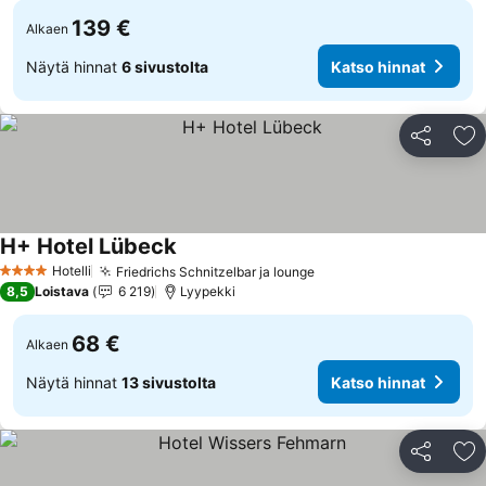
139 €
Alkaen
Näytä hinnat
6 sivustolta
Katso hinnat
Jaa
Li
H+ Hotel Lübeck
Hotelli
Friedrichs Schnitzelbar ja lounge
4 Tähtiluokitus
8,5
Loistava
6 219
Lyypekki
68 €
Alkaen
Näytä hinnat
13 sivustolta
Katso hinnat
Jaa
Li