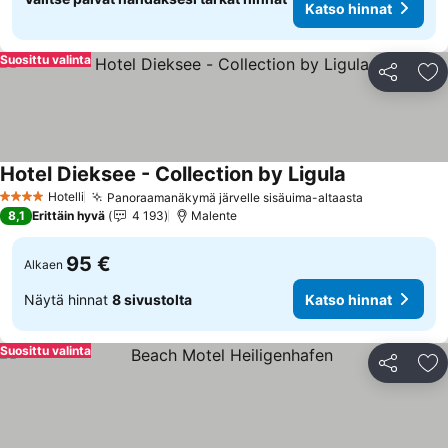
Katso hinnat
Suosittu valinta
Jaa
Li
Hotel Dieksee - Collection by Ligula
Hotelli
Panoraamanäkymä järvelle sisäuima-altaasta
4 Tähtiluokitus
8,1
Erittäin hyvä
4 193
Malente
95 €
Alkaen
Näytä hinnat
8 sivustolta
Katso hinnat
Suosittu valinta
Jaa
Li