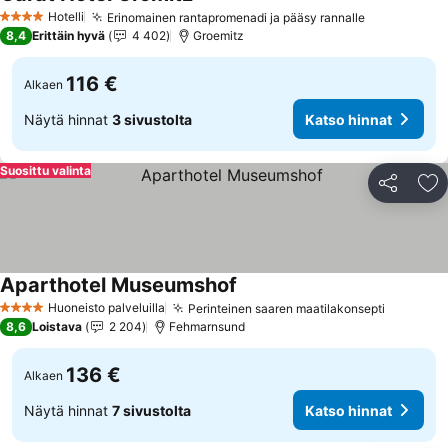
Hotelli
Erinomainen rantapromenadi ja pääsy rannalle
4 Tähtiluokitus
8,4
Erittäin hyvä
4 402
Groemitz
116 €
Alkaen
Näytä hinnat
3 sivustolta
Katso hinnat
Suosittu valinta
Jaa
Li
Aparthotel Museumshof
Huoneisto palveluilla
Perinteinen saaren maatilakonsepti
4 Tähtiluokitus
8,6
Loistava
2 204
Fehmarnsund
136 €
Alkaen
Näytä hinnat
7 sivustolta
Katso hinnat