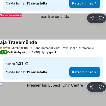
Näytä hinnat
15 sivustolta
Katso hinnat
Suosittu valinta
Jaa
Li
aja Travemünde
Lomakeskus
Panoraamanäkymät Trave-joelle ja Itämerelle
4 Tähtiluokitus
8,3
Erittäin hyvä
7 730
Lyypekki
141 €
Alkaen
Näytä hinnat
12 sivustolta
Katso hinnat
Jaa
Li