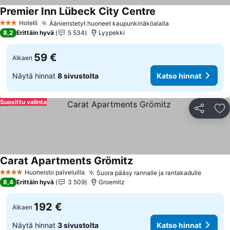
Premier Inn Lübeck City Centre
Hotelli
Äänieristetyt huoneet kaupunkinäköalalla
3 Tähtiluokitus
8,2
Erittäin hyvä
5 534
Lyypekki
59 €
Alkaen
Näytä hinnat
8 sivustolta
Katso hinnat
Suosittu valinta
Jaa
Li
Carat Apartments Grömitz
Huoneisto palveluilla
Suora pääsy rannalle ja rantakadulle
4 Tähtiluokitus
8,4
Erittäin hyvä
3 509
Groemitz
192 €
Alkaen
Näytä hinnat
3 sivustolta
Katso hinnat