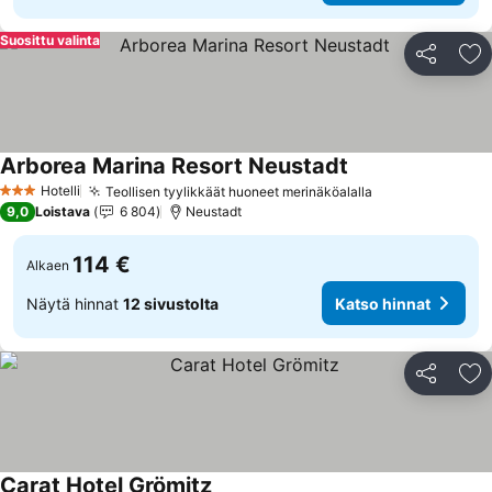
Suosittu valinta
Jaa
Li
Arborea Marina Resort Neustadt
Hotelli
Teollisen tyylikkäät huoneet merinäköalalla
3 Tähtiluokitus
9,0
Loistava
6 804
Neustadt
114 €
Alkaen
Näytä hinnat
12 sivustolta
Katso hinnat
Jaa
Li
Carat Hotel Grömitz