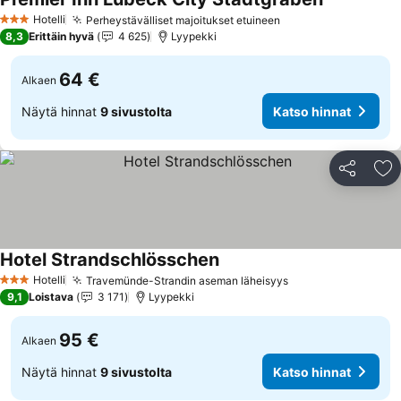
Hotelli
Perheystävälliset majoitukset etuineen
3 Tähtiluokitus
8,3
Erittäin hyvä
4 625
Lyypekki
64 €
Alkaen
Näytä hinnat
9 sivustolta
Katso hinnat
Jaa
Li
Hotel Strandschlösschen
Hotelli
Travemünde-Strandin aseman läheisyys
3 Tähtiluokitus
9,1
Loistava
3 171
Lyypekki
95 €
Alkaen
Näytä hinnat
9 sivustolta
Katso hinnat