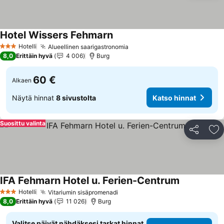
Hotel Wissers Fehmarn
Hotelli
Alueellinen saarigastronomia
3 Tähtiluokitus
8,0
Erittäin hyvä
4 006
Burg
60 €
Alkaen
Näytä hinnat
8 sivustolta
Katso hinnat
Suosittu valinta
Jaa
Li
IFA Fehmarn Hotel u. Ferien-Centrum
Hotelli
Vitariumin sisäpromenadi
3 Tähtiluokitus
8,0
Erittäin hyvä
11 026
Burg
Valitse päivät nähdäksesi tarkat hinnat