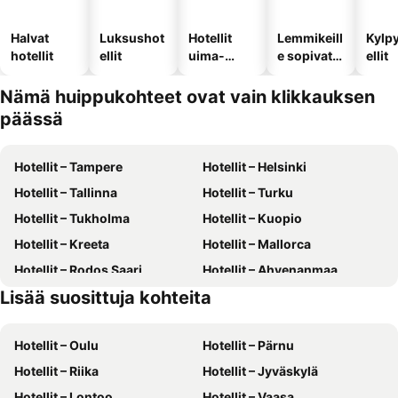
Halvat
Luksushot
Hotellit
Lemmikeill
Kylp
hotellit
ellit
uima-
e sopivat
ellit
altaalla
hotellit
Nämä huippukohteet ovat vain klikkauksen
päässä
Hotellit – Tampere
Hotellit – Helsinki
Hotellit – Tallinna
Hotellit – Turku
Hotellit – Tukholma
Hotellit – Kuopio
Hotellit – Kreeta
Hotellit – Mallorca
Hotellit – Rodos Saari
Hotellit – Ahvenanmaa
Lisää suosittuja kohteita
Hotellit – Gran Canaria
Hotellit – Kreikka
Hotellit – Oulu
Hotellit – Pärnu
Hotellit – Riika
Hotellit – Jyväskylä
Hotellit – Lontoo
Hotellit – Vaasa