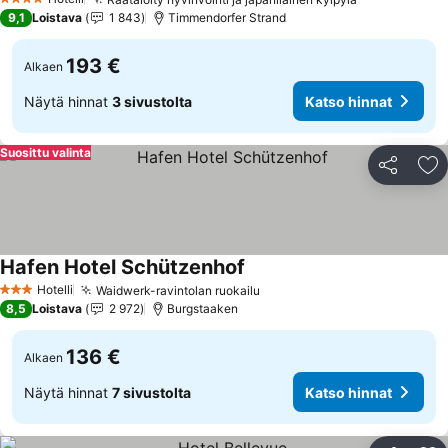
4 Tähtiluokitus
9,1
Loistava
1 843
Timmendorfer Strand
193 €
Alkaen
Näytä hinnat
3 sivustolta
Katso hinnat
Suosittu valinta
Jaa
Li
Hafen Hotel Schützenhof
Hotelli
Waidwerk-ravintolan ruokailu
3 Tähtiluokitus
8,5
Loistava
2 972
Burgstaaken
136 €
Alkaen
Näytä hinnat
7 sivustolta
Katso hinnat