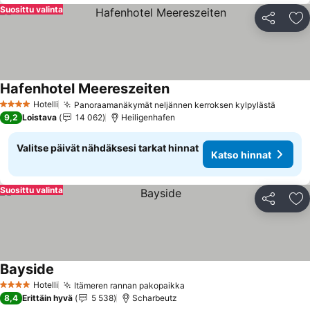
Suosittu valinta
Jaa
Li
Hafenhotel Meereszeiten
Hotelli
Panoraamanäkymät neljännen kerroksen kylpylästä
4 Tähtiluokitus
9,2
Loistava
14 062
Heiligenhafen
Valitse päivät nähdäksesi tarkat hinnat
Katso hinnat
Suosittu valinta
Jaa
Li
Bayside
Hotelli
Itämeren rannan pakopaikka
4 Tähtiluokitus
8,4
Erittäin hyvä
5 538
Scharbeutz