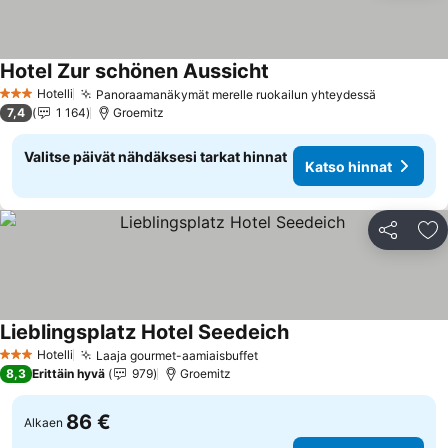
Hotel Zur schönen Aussicht
Hotelli
Panoraamanäkymät merelle ruokailun yhteydessä
3 Tähtiluokitus
7,4
1 164
Groemitz
Valitse päivät nähdäksesi tarkat hinnat
Katso hinnat
Jaa
Li
Lieblingsplatz Hotel Seedeich
Hotelli
Laaja gourmet-aamiaisbuffet
3 Tähtiluokitus
8,3
Erittäin hyvä
979
Groemitz
86 €
Alkaen