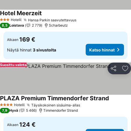
Hotel Meerzeit
Hotelli
Hansa Parkin saavutettavuus
3 Tähtiluokitus
8,5
Loistava
2 779
Scharbeutz
169 €
Alkaen
Näytä hinnat
3 sivustolta
Katso hinnat
Suosittu valinta
Jaa
Li
PLAZA Premium Timmendorfer Strand
Hotelli
Täysikokoinen sisäuima-allas
4 Tähtiluokitus
7,9
Hyvä
5 466
Timmendorfer Strand
124 €
Alkaen