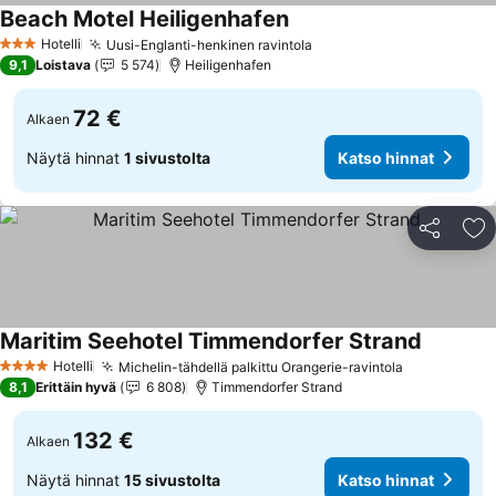
Beach Motel Heiligenhafen
Hotelli
Uusi-Englanti-henkinen ravintola
3 Tähtiluokitus
9,1
Loistava
5 574
Heiligenhafen
72 €
Alkaen
Näytä hinnat
1 sivustolta
Katso hinnat
Jaa
Li
Maritim Seehotel Timmendorfer Strand
Hotelli
Michelin-tähdellä palkittu Orangerie-ravintola
4 Tähtiluokitus
8,1
Erittäin hyvä
6 808
Timmendorfer Strand
132 €
Alkaen
Näytä hinnat
15 sivustolta
Katso hinnat