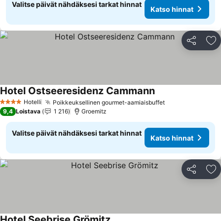
Valitse päivät nähdäksesi tarkat hinnat
Katso hinnat
Jaa
Li
Hotel Ostseeresidenz Cammann
Hotelli
Poikkeuksellinen gourmet-aamiaisbuffet
4 Tähtiluokitus
9,4
Loistava
1 216
Groemitz
Valitse päivät nähdäksesi tarkat hinnat
Katso hinnat
Jaa
Li
Hotel Seebrise Grömitz