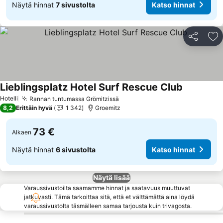
Näytä hinnat
7 sivustolta
Katso hinnat
Jaa
Li
Lieblingsplatz Hotel Surf Rescue Club
Hotelli
Rannan tuntumassa Grömitzissä
8,2
Erittäin hyvä
1 342
Groemitz
73 €
Alkaen
Näytä hinnat
6 sivustolta
Katso hinnat
Näytä lisää
Varaussivustoilta saamamme hinnat ja saatavuus muuttuvat
jatkuvasti. Tämä tarkoittaa sitä, että et välttämättä aina löydä
varaussivustolta täsmälleen samaa tarjousta kuin trivagosta.