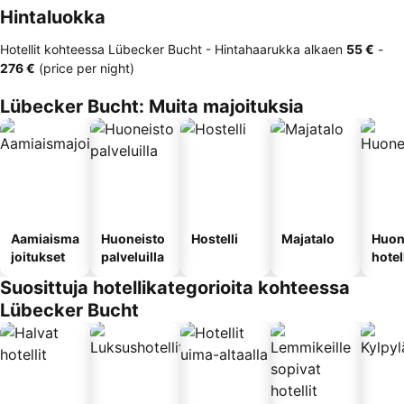
Hintaluokka
Hotellit kohteessa Lübecker Bucht -
Hintahaarukka
alkaen
‎55 €
-
‎276 €
(price per night)
Lübecker Bucht: Muita majoituksia
Aamiaisma
Huoneisto
Hostelli
Majatalo
Huon
joitukset
palveluilla
hotel
Suosittuja hotellikategorioita kohteessa
Lübecker Bucht