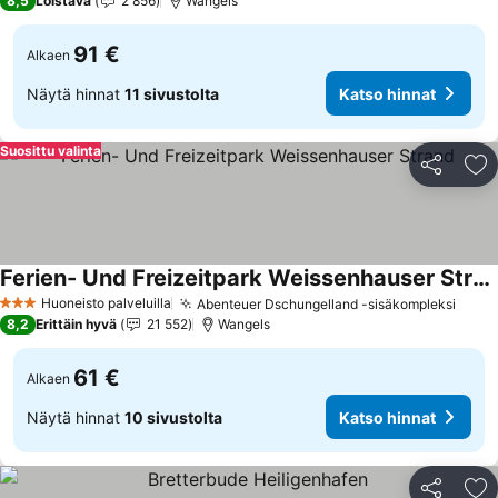
8,5
Loistava
2 856
Wangels
91 €
Alkaen
Näytä hinnat
11 sivustolta
Katso hinnat
Suosittu valinta
Jaa
Li
Ferien- Und Freizeitpark Weissenhauser Strand
Huoneisto palveluilla
Abenteuer Dschungelland -sisäkompleksi
3 Tähtiluokitus
8,2
Erittäin hyvä
21 552
Wangels
61 €
Alkaen
Näytä hinnat
10 sivustolta
Katso hinnat