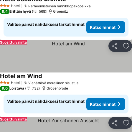
Hotelli
Perheomisteinen rannikkopakopaikka
3 Tähtiluokitus
8,4
Erittäin hyvä
568
Groemitz
Valitse päivät nähdäksesi tarkat hinnat
Katso hinnat
Suosittu valinta
Jaa
Li
Hotel am Wind
Hotelli
Viehättävä merellinen sisustus
3 Tähtiluokitus
9,0
Loistava
732
Großenbrode
Valitse päivät nähdäksesi tarkat hinnat
Katso hinnat
Suosittu valinta
Jaa
Li