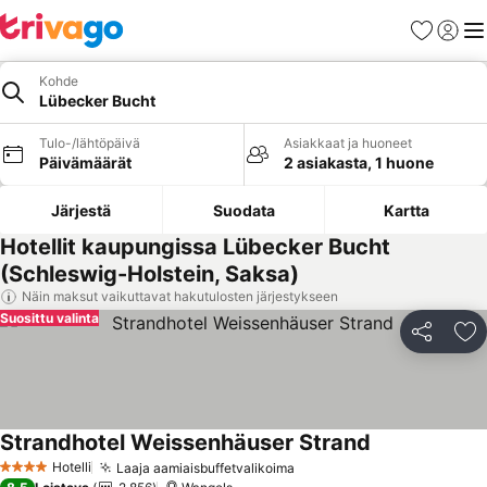
Suosikit
Kirjaud
Val
Kohde
Lübecker Bucht
Tulo-/lähtöpäivä
Asiakkaat ja huoneet
Päivämäärät
2 asiakasta, 1 huone
Järjestä
Suodata
Kartta
Hotellit kaupungissa Lübecker Bucht
(Schleswig-Holstein, Saksa)
Näin maksut vaikuttavat hakutulosten järjestykseen
Suosittu valinta
Jaa
Li
Strandhotel Weissenhäuser Strand
Hotelli
Laaja aamiaisbuffetvalikoima
4 Tähtiluokitus