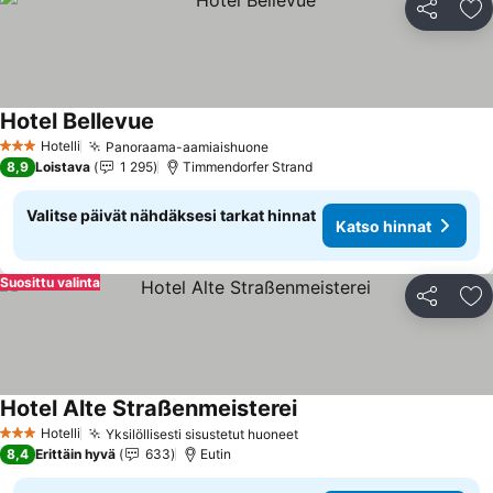
Jaa
Li
Hotel Bellevue
Hotelli
Panoraama-aamiaishuone
3 Tähtiluokitus
8,9
Loistava
1 295
Timmendorfer Strand
Valitse päivät nähdäksesi tarkat hinnat
Katso hinnat
Suosittu valinta
Jaa
Li
Hotel Alte Straßenmeisterei
Hotelli
Yksilöllisesti sisustetut huoneet
3 Tähtiluokitus
8,4
Erittäin hyvä
633
Eutin