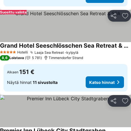
Suosittu valinta
Jaa
Li
Grand Hotel Seeschlösschen Sea Retreat & SPA
Hotelli
Laaja Sea Retreat -kylpylä
5 Tähtiluokitus
8,6
Loistava
5 781
Timmendorfer Strand
151 €
Alkaen
Näytä hinnat
11 sivustolta
Katso hinnat
Jaa
Li
Premier Inn Lübeck City Stadtgraben