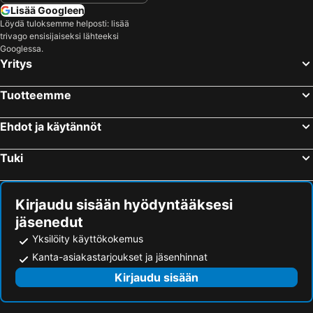
Lisää Googleen
Hotellit – Kroatia
Hotellit – Saarenmaa
Löydä tuloksemme helposti: lisää
trivago ensisijaiseksi lähteeksi
Googlessa.
Yritys
Tuotteemme
Ehdot ja käytännöt
Tuki
Kirjaudu sisään hyödyntääksesi
jäsenedut
Yksilöity käyttökokemus
Kanta-asiakastarjoukset ja jäsenhinnat
Kirjaudu sisään