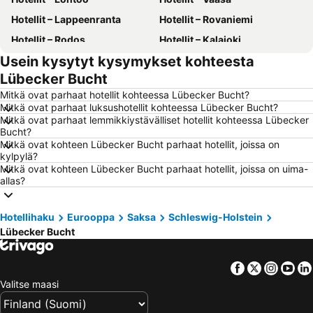
Hotellit – Lappeenranta
Hotellit – Rovaniemi
Hotellit – Rodos
Hotellit – Kalajoki
Usein kysytyt kysymykset kohteesta
Hotellit – Alanya
Hotellit – Joensuu
Lübecker Bucht
Hotellit – Fuengirola
Hotellit – Kööpenhamina
Mitkä ovat parhaat hotellit kohteessa Lübecker Bucht?
Hotellit – Savonlinna
Hotellit – Gdańsk
Mitkä ovat parhaat luksushotellit kohteessa Lübecker Bucht?
Mitkä ovat parhaat lemmikkiystävälliset hotellit kohteessa Lübecker
Hotellit – Lahti
Hotellit – Hämeenlinna
Bucht?
Hotellit – Seinäjoki
Hotellit – Suomi
Mitkä ovat kohteen Lübecker Bucht parhaat hotellit, joissa on
kylpylä?
Hotellit – Malta
Hotellit – Aurinkorannikko
Mitkä ovat kohteen Lübecker Bucht parhaat hotellit, joissa on uima-
allas?
Hotellit – Teneriffa
Hotellit – Gardajärvi
Hotellit – Phuket
Hotellit – Koh Lanta
Hotellihaku
Eurooppa
Saksa
Schleswig-Holstein
Hotellit – Santorini Saari
Hotellit – Viro
Lübecker Bucht
Hotellit – Espanja
Hotellit – Koh Samui
Hotellit – Kos Saari
Hotellit – Kypros
Facebook
Twitter
Insta
Yo
Hotellit – Lofoten
Hotellit – Uusimaa
Valitse maasi
Hotellit – Ylläs
Hotellit – Madeira