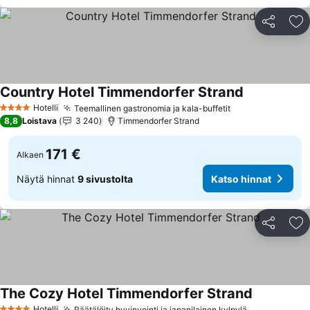
Jaa
Li
Country Hotel Timmendorfer Strand
Hotelli
Teemallinen gastronomia ja kala-buffetit
4 Tähtiluokitus
8,8
Loistava
3 240
Timmendorfer Strand
171 €
Alkaen
Näytä hinnat
9 sivustolta
Katso hinnat
Jaa
Li
The Cozy Hotel Timmendorfer Strand
Hotelli
Räätälöity hyvinvointi ja japanilainen kylpylä