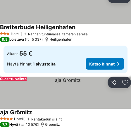
Jaa
Li
Bretterbude Heiligenhafen
Hotelli
Rannan tuntumassa Itämeren äärellä
3 Tähtiluokitus
8,8
Loistava
5 337
Heiligenhafen
55 €
Alkaen
Näytä hinnat
1 sivustolta
Katso hinnat
Suosittu valinta
Jaa
Li
aja Grömitz
Hotelli
Rantakadun sijainti
4 Tähtiluokitus
7,7
Hyvä
10 576
Groemitz