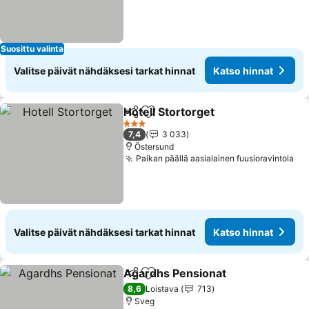
Suosittu valinta
Valitse päivät nähdäksesi tarkat hinnat
Katso hinnat
Hotell Stortorget
Jaa
Lisää suosikkeihin
3 Tähtiluokitus
7,4
3 033
Östersund
Paikan päällä aasialainen fuusioravintola
Valitse päivät nähdäksesi tarkat hinnat
Katso hinnat
Agardhs Pensionat
Jaa
Lisää suosikkeihin
8,6
Loistava
713
Sveg