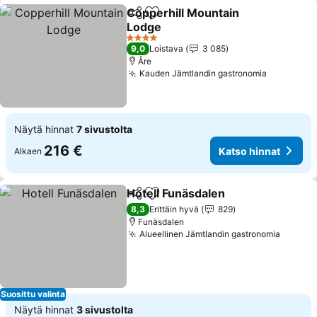
Copperhill Mountain
Jaa
Lisää suosikkeihin
Lodge
4 Tähtiluokitus
9,0
Loistava
3 085
Åre
Kauden Jämtlandin gastronomia
Näytä hinnat
7 sivustolta
216 €
Katso hinnat
Alkaen
Hotell Funäsdalen
Jaa
Lisää suosikkeihin
8,3
Erittäin hyvä
829
Funäsdalen
Alueellinen Jämtlandin gastronomia
Suosittu valinta
Näytä hinnat
3 sivustolta