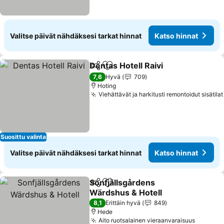
Valitse päivät nähdäksesi tarkat hinnat
Katso hinnat
Dentas Hotell Raivi
Jaa
Lisää suosikkeihin
7,6
Hyvä
709
Hoting
Viehättävät ja harkitusti remontoidut sisätilat
Suosittu valinta
Valitse päivät nähdäksesi tarkat hinnat
Katso hinnat
Sonfjällsgårdens
Jaa
Lisää suosikkeihin
Wärdshus & Hotell
8,1
Erittäin hyvä
849
Hede
Aito ruotsalainen vieraanvaraisuus