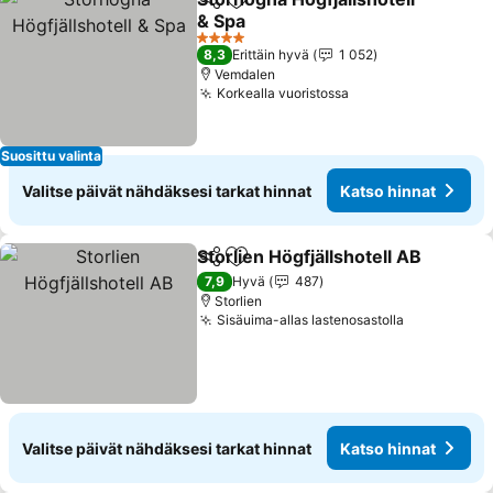
Jaa
Lisää suosikkeihin
& Spa
4 Tähtiluokitus
8,3
Erittäin hyvä
1 052
Vemdalen
Korkealla vuoristossa
Suosittu valinta
Valitse päivät nähdäksesi tarkat hinnat
Katso hinnat
Storlien Högfjällshotell AB
Jaa
Lisää suosikkeihin
7,9
Hyvä
487
Storlien
Sisäuima-allas lastenosastolla
Valitse päivät nähdäksesi tarkat hinnat
Katso hinnat