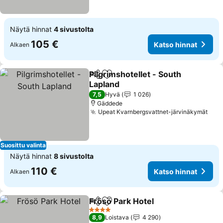
Näytä hinnat
4 sivustolta
105 €
Katso hinnat
Alkaen
Pilgrimshotellet - South
Jaa
Lisää suosikkeihin
Lapland
7,5
Hyvä
1 026
Gäddede
Upeat Kvarnbergsvattnet-järvinäkymät
Suosittu valinta
Näytä hinnat
8 sivustolta
110 €
Katso hinnat
Alkaen
Frösö Park Hotel
Jaa
Lisää suosikkeihin
4 Tähtiluokitus
8,9
Loistava
4 290