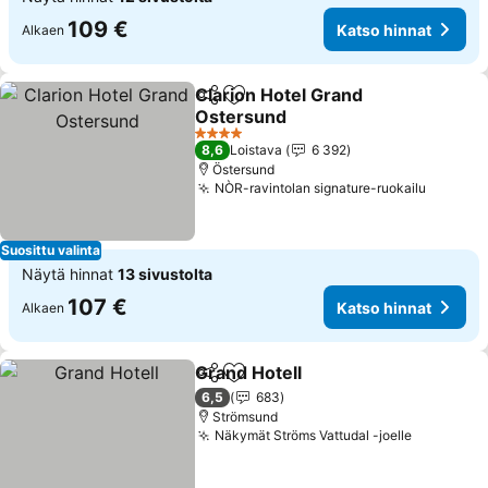
109 €
Katso hinnat
Alkaen
Clarion Hotel Grand
Jaa
Lisää suosikkeihin
Ostersund
4 Tähtiluokitus
8,6
Loistava
6 392
Östersund
NÒR-ravintolan signature-ruokailu
Suosittu valinta
Näytä hinnat
13 sivustolta
107 €
Katso hinnat
Alkaen
Grand Hotell
Jaa
Lisää suosikkeihin
6,5
683
Strömsund
Näkymät Ströms Vattudal -joelle