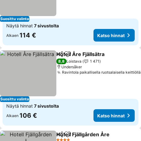
Suosittu valinta
Näytä hinnat
7 sivustolta
114 €
Katso hinnat
Alkaen
Hotell Åre Fjällsätra
Jaa
Lisää suosikkeihin
8,8
Loistava
1 471
Undersåker
Ravintola paikallisella ruotsalaisella keittiöllä
Suosittu valinta
Näytä hinnat
7 sivustolta
106 €
Katso hinnat
Alkaen
Hotell Fjällgården Åre
Jaa
Lisää suosikkeihin