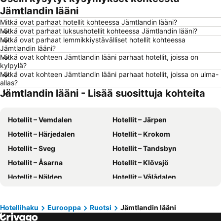
Jämtlandin lääni
Hotellit – Savonlinna
Hotellit – Hämeenlinna
Mitkä ovat parhaat hotellit kohteessa Jämtlandin lääni?
Hotellit – Vantaa
Hotellit – Pariisi
Mitkä ovat parhaat luksushotellit kohteessa Jämtlandin lääni?
Mitkä ovat parhaat lemmikkiystävälliset hotellit kohteessa
Hotellit – Rooma
Hotellit – Berliini
Jämtlandin lääni?
Hotellit – Kalajoki
Hotellit – Gran Canaria
Mitkä ovat kohteen Jämtlandin lääni parhaat hotellit, joissa on
kylpylä?
Hotellit – Malta
Hotellit – Teneriffa
Mitkä ovat kohteen Jämtlandin lääni parhaat hotellit, joissa on uima-
allas?
Hotellit – Aurinkorannikko
Hotellit – Kreikka
Jämtlandin lääni - Lisää suosittuja kohteita
Hotellit – Gardajärvi
Hotellit – Koh Samui
Hotellit – Koh Lanta
Hotellit – Kypros
Hotellit – Vemdalen
Hotellit – Järpen
Hotellit – Lofoten
Hotellit – Santorini Saari
Hotellit – Härjedalen
Hotellit – Krokom
Hotellit – Espanja
Hotellit – Durrës
Hotellit – Sveg
Hotellit – Tandsbyn
Hotellit – Malta
Hotellit – Madeira
Hotellit – Åsarna
Hotellit – Klövsjö
Hotellit – Kos Saari
Hotellit – Algarve
Hotellit – Nälden
Hotellit – Vålådalen
Hotellit – Sisilia
Hotellit – Uusimaa
Hotellit – Bräcke
Hotellit – Mörsil
Hotellit – Hoting
Hotellit – Tänndalen
Hotellihaku
Eurooppa
Ruotsi
Jämtlandin lääni
Hotellit – Hede
Hotellit – Ragunda