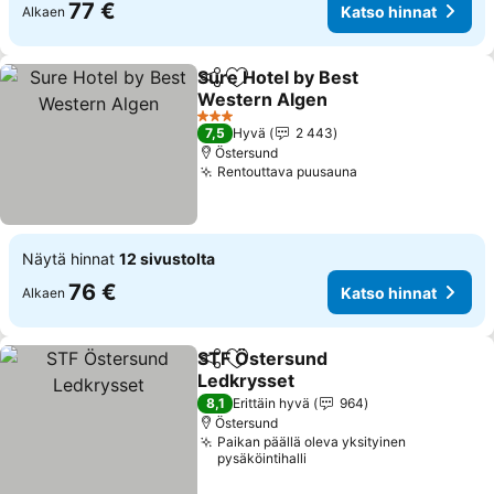
77 €
Katso hinnat
Alkaen
Sure Hotel by Best
Jaa
Lisää suosikkeihin
Western Algen
3 Tähtiluokitus
7,5
Hyvä
2 443
Östersund
Rentouttava puusauna
Näytä hinnat
12 sivustolta
76 €
Katso hinnat
Alkaen
STF Östersund
Jaa
Lisää suosikkeihin
Ledkrysset
8,1
Erittäin hyvä
964
Östersund
Paikan päällä oleva yksityinen
pysäköintihalli