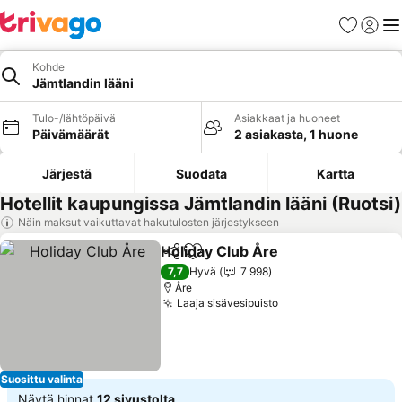
Suosikit
Kirjaud
Val
Kohde
Jämtlandin lääni
Tulo-/lähtöpäivä
Asiakkaat ja huoneet
Päivämäärät
2 asiakasta, 1 huone
Järjestä
Suodata
Kartta
Hotellit kaupungissa Jämtlandin lääni (Ruotsi)
Näin maksut vaikuttavat hakutulosten järjestykseen
Holiday Club Åre
Jaa
Lisää suosikkeihin
7,7
Hyvä
7 998
Åre
Laaja sisävesipuisto
Suosittu valinta
Näytä hinnat
12 sivustolta