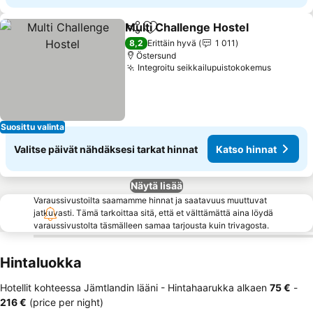
Multi Challenge Hostel
Jaa
Lisää suosikkeihin
8,2
Erittäin hyvä
1 011
Östersund
Integroitu seikkailupuistokokemus
Suosittu valinta
Valitse päivät nähdäksesi tarkat hinnat
Katso hinnat
Näytä lisää
Varaussivustoilta saamamme hinnat ja saatavuus muuttuvat
jatkuvasti. Tämä tarkoittaa sitä, että et välttämättä aina löydä
varaussivustolta täsmälleen samaa tarjousta kuin trivagosta.
Hintaluokka
Hotellit kohteessa Jämtlandin lääni -
Hintahaarukka
alkaen
‎75 €
-
‎216 €
(price per night)