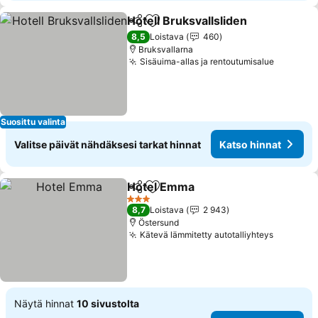
Hotell Bruksvallsliden
Jaa
Lisää suosikkeihin
8,5
Loistava
460
Bruksvallarna
Sisäuima-allas ja rentoutumisalue
Suosittu valinta
Valitse päivät nähdäksesi tarkat hinnat
Katso hinnat
Hotel Emma
Jaa
Lisää suosikkeihin
3 Tähtiluokitus
8,7
Loistava
2 943
Östersund
Kätevä lämmitetty autotalliyhteys
Näytä hinnat
10 sivustolta