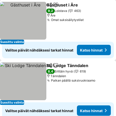
Gästhuset i Åre
Jaa
Lisää suosikkeihin
9,2
Loistava
463
Åre
Omat suksisäilytystilat
Suosittu valinta
Valitse päivät nähdäksesi tarkat hinnat
Katso hinnat
Ski Lodge Tänndalen
Jaa
Lisää suosikkeihin
8,4
Erittäin hyvä
619
Tänndalen
Paikan päällä suksivuokraamo
Suosittu valinta
Valitse päivät nähdäksesi tarkat hinnat
Katso hinnat