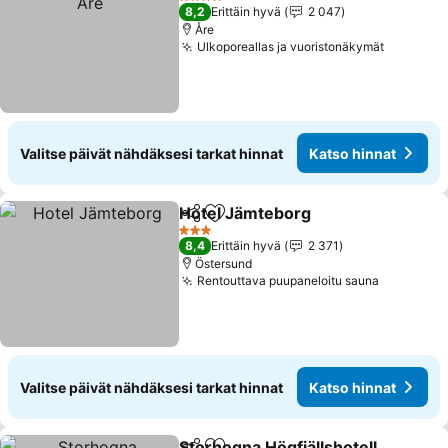
4 Tähtiluokitus
8,2
Erittäin hyvä
2 047
Åre
Ulkoporeallas ja vuoristonäkymät
Valitse päivät nähdäksesi tarkat hinnat
Katso hinnat
Hotel Jämteborg
Jaa
Lisää suosikkeihin
3 Tähtiluokitus
8,4
Erittäin hyvä
2 371
Östersund
Rentouttava puupaneloitu sauna
Valitse päivät nähdäksesi tarkat hinnat
Katso hinnat
Storhogna Högfjällshotell