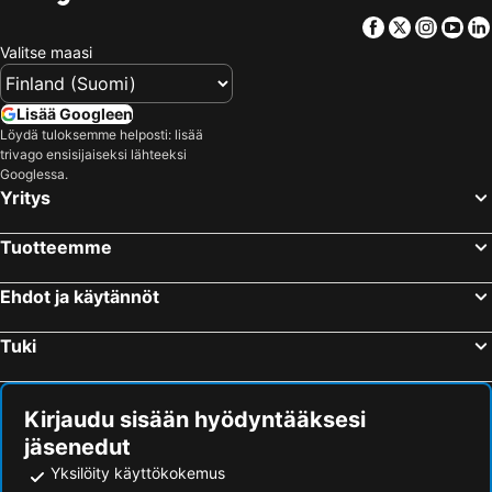
Facebook
Twitter
Insta
Yo
Hotellit – Hammerdal
Hotellit – Bruksvallarna
Valitse maasi
Hotellit – Berg
Hotellit – Ås
Hotellit – Lofsdalen
Hotellit – Brunflo
Lisää Googleen
Hotellit – Oviken
Hotellit – Orrviken
Löydä tuloksemme helposti: lisää
trivago ensisijaiseksi lähteeksi
Hotellit – Gällö
Googlessa.
Yritys
Tuotteemme
Ehdot ja käytännöt
Tuki
Kirjaudu sisään hyödyntääksesi
jäsenedut
Yksilöity käyttökokemus