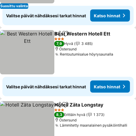
Suosittu valinta
Valitse päivät nähdäksesi tarkat hinnat
Katso hinnat
Best Western Hotell Ett
Jaa
Lisää suosikkeihin
3 Tähtiluokitus
7,9
Hyvä
3 485
Östersund
Rentoutumisalue höyrysaunalla
Valitse päivät nähdäksesi tarkat hinnat
Katso hinnat
Hotell Zäta Longstay
Jaa
Lisää suosikkeihin
3 Tähtiluokitus
8,3
Erittäin hyvä
1 373
Östersund
Lämmitetty maanalainen pysäköintihalli