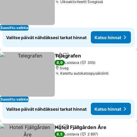
Ulkoaktiviteetit Svegissä
Suosittu valinta
Valitse päivät nähdäksesi tarkat hinnat
Katso hinnat
Telegrafen
Jaa
Lisää suosikkeihin
8,9
Loistava
355
Sveg
Katettu autokatospysäköinti
Suosittu valinta
Valitse päivät nähdäksesi tarkat hinnat
Katso hinnat
Hotell Fjällgården Åre
Jaa
Lisää suosikkeihin
8,5
Loistava
2 897