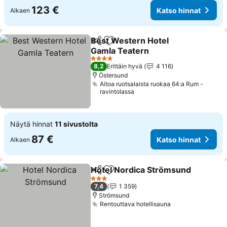
123 €
Katso hinnat
Alkaen
Best Western Hotel
Jaa
Lisää suosikkeihin
Gamla Teatern
4 Tähtiluokitus
8,2
Erittäin hyvä
4 116
Östersund
Aitoa ruotsalaista ruokaa 64:a Rum -
ravintolassa
Näytä hinnat
11 sivustolta
87 €
Katso hinnat
Alkaen
Hotel Nordica Strömsund
Jaa
Lisää suosikkeihin
3 Tähtiluokitus
7,4
1 359
Strömsund
Rentouttava hotellisauna