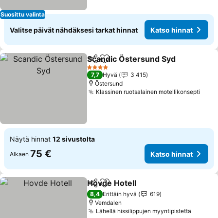
Suosittu valinta
Valitse päivät nähdäksesi tarkat hinnat
Katso hinnat
Scandic Östersund Syd
Jaa
Lisää suosikkeihin
4 Tähtiluokitus
7,7
Hyvä
3 415
Östersund
Klassinen ruotsalainen motellikonsepti
Näytä hinnat
12 sivustolta
75 €
Katso hinnat
Alkaen
Hovde Hotell
Jaa
Lisää suosikkeihin
8,4
Erittäin hyvä
619
Vemdalen
Lähellä hissilippujen myyntipistettä