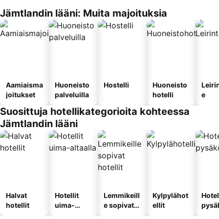
Jämtlandin lääni: Muita majoituksia
Aamiaisma
Huoneisto
Hostelli
Huoneisto
Leiri
joitukset
palveluilla
hotelli
e
Suosittuja hotellikategorioita kohteessa
Jämtlandin lääni
Halvat
Hotellit
Lemmikeill
Kylpylähot
Hotel
hotellit
uima-
e sopivat
ellit
pysä
altaalla
hotellit
llä