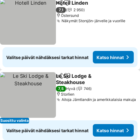
Hotell Linden
Jaa
Lisää suosikkeihin
7,1
2 950
Östersund
Näkymät Storsjön-järvelle ja vuorille
Valitse päivät nähdäksesi tarkat hinnat
Katso hinnat
Le Ski Lodge &
Jaa
Lisää suosikkeihin
Steakhouse
7,5
Hyvä
746
Storlien
Aitoja Jämtlandin ja amerikkalaisia makuja
Suosittu valinta
Valitse päivät nähdäksesi tarkat hinnat
Katso hinnat