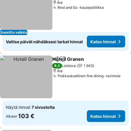
Åre
Rest and Go -kausipolitiikka
Suosittu valinta
Valitse päivät nähdäksesi tarkat hinnat
Katso hinnat
Hotell Granen
Jaa
Lisää suosikkeihin
9,0
Loistava
1 943
Åre
Poikkeuksellinen fine dining -ravintola
Näytä hinnat
7 sivustolta
103 €
Katso hinnat
Alkaen