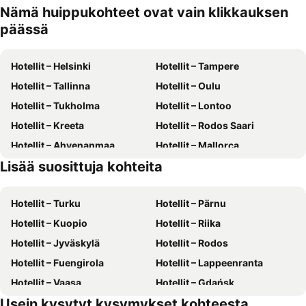
Nämä huippukohteet ovat vain klikkauksen
päässä
Hotellit – Helsinki
Hotellit – Tampere
Hotellit – Tallinna
Hotellit – Oulu
Hotellit – Tukholma
Hotellit – Lontoo
Hotellit – Kreeta
Hotellit – Rodos Saari
Hotellit – Ahvenanmaa
Hotellit – Mallorca
Lisää suosittuja kohteita
Hotellit – Phuket
Hotellit – Suomi
Hotellit – Turku
Hotellit – Pärnu
Hotellit – Kuopio
Hotellit – Riika
Hotellit – Jyväskylä
Hotellit – Rodos
Hotellit – Fuengirola
Hotellit – Lappeenranta
Hotellit – Vaasa
Hotellit – Gdańsk
Usein kysytyt kysymykset kohteesta
Hotellit – Rovaniemi
Hotellit – Alanya