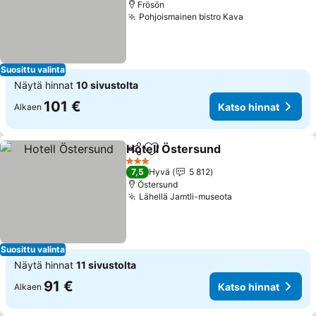
Frösön
Pohjoismainen bistro Kava
Suosittu valinta
Näytä hinnat
10 sivustolta
101 €
Katso hinnat
Alkaen
Hotell Östersund
Jaa
Lisää suosikkeihin
3 Tähtiluokitus
7,5
Hyvä
5 812
Östersund
Lähellä Jamtli-museota
Suosittu valinta
Näytä hinnat
11 sivustolta
91 €
Katso hinnat
Alkaen